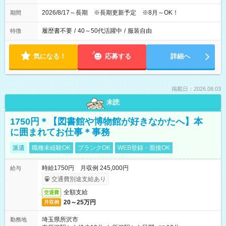
2026/8/17～長期 ※長期更新予定 ※8月～OK！
期間
履歴書不要
/
40～50代活躍中
/
服装自由
特徴
気になる！
応募する
詳細へ
掲載日：2026.08.03
未読
1750円＊【図書館や博物館が好きなかたへ】本
に囲まれてお仕事＊事務
派遣
職種未経験OK
ブランクOK
WEB登録・面接OK
時給1750円 月収例 245,000円
給与
交通費別途支給あり
全額支給
交通費
20～25万円
月収例
埼玉県所沢市
勤務地