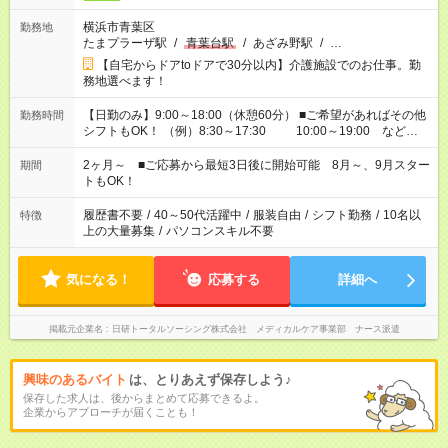
横浜市青葉区
勤務地
たまプラーザ駅
/
青葉台駅
/
あざみ野駅
/
…
【自宅からドアtoドアで30分以内】介護施設でのお仕事。勤
務地選べます！
【日勤のみ】9:00～18:00（休憩60分） ■ご希望があればその他
勤務時間
シフトもOK！ （例）8:30～17:30 10:00～19:00 など
「家族とお休みを合わせたい」 「余裕を持って夕飯の準備がし
たい」 「できれば残業はしたくない」 など、ご希望があれば教
2ヶ月～ ■ご応募から最短3日後に開始可能 8月～、9月スター
期間
えてくださいね。 ※Wワーク希望の方へ 今ご覧のお仕事で希望
トもOK！
する勤務時間と、もう1つのお仕事の勤務時間。 合計で週40時
間を超える場合は応募できません
履歴書不要
/
40～50代活躍中
/
服装自由
/
シフト勤務
/
10名以
特徴
上の大量募集
/
パソコンスキル不要
気になる！
応募する
詳細へ
掲載元企業名
日研トータルソーシング株式会社 メディカルケア事業部 ナース派遣
興味のあるバイト
は、とりあえず保存しよう♪
保存した求人は、後からまとめて応募できるよ。
企業からアプローチが届くことも！