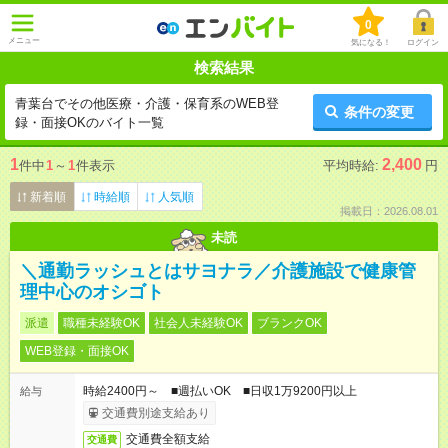
0
メニュー
気になる！
ログイン
検索結果
青葉台でその他医療・介護・保育系のWEB登
条件の変更
録・面接OKのバイト一覧
1
2,400
件中
1
～
1
件表示
平均時給:
円
新着順
時給順
人気順
掲載日：2026.08.01
未読
＼通勤ラッシュとはサヨナラ／介護施設で健康管
理中心のオシゴト
派遣
職種未経験OK
社会人未経験OK
ブランクOK
WEB登録・面接OK
時給2400円～ ■週払いOK ■日収1万9200円以上
給与
交通費別途支給あり
交通費全額支給
交通費