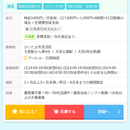
派遣
職種未経験OK
ブランクOK
WEB登録・面接OK
時給1400円／月収例：117,600円＝1,400円×4時間×21日勤務の
給与
場合＋交通費別途支給
交通費別途支給あり
実費支給／当社規定あり。
交通費
さいたま市見沼区
勤務地
七里駅から車6分
/
大宮公園駅
/
大宮(埼玉県)駅
アパレル・日用雑貨
(1)14:00-18:00(休憩0分) (2)14:00-19:00(休憩0分) (3)14:00-
勤務時間
19:30(休憩0分) (4)14:00-20:00(休憩45分) ※お好きな時間が選べ
ます
1ヶ月以上3ヶ月未満／即日～8月末までの期間限定
期間
履歴書不要
/
40～50代活躍中
/
服装自由
/
シフト勤務
/
10名以
特徴
上の大量募集
気になる！
応募する
詳細へ