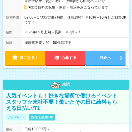
東所沢駅から徒歩10分
/
所沢駅から民間バス12分
■文芸資料の収集・保存・展示をおこなっています
09:00～17:00(実働7時間 休憩1時間) ※10時～18時もご相談OK
勤務時間
です！
2026年09月上旬～長期 ※9月～！
期間
履歴書不要
/
40～50代活躍中
特徴
気になる！
応募する
詳細へ
未読
人気イベントも！好きな場所で働けるイベント
スタッフ☆来社不要！働いたその日に給料もら
える日払い/T1
アルバイト
職種未経験OK
日給13,000円～
給与