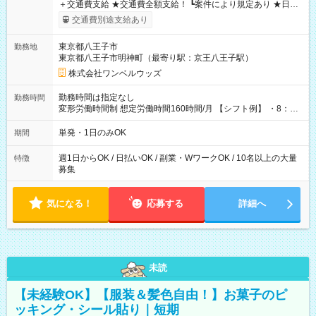
＋交通費支給 ★交通費全額支給！ ┗案件により規定あり ★日払
いOK！（規定あり） ┗働いたその日に現金GET♪ お仕事後はコ
交通費別途支給あり
ンビニATMから 日払い分を引き落とせます！ 【試用期間】試
用期間なし
東京都八王子市
勤務地
東京都八王子市明神町（最寄り駅：京王八王子駅）
株式会社ワンベルウッズ
勤務時間は指定なし
勤務時間
変形労働時間制 想定労働時間160時間/月 【シフト例】 ・8：00
～21：00
単発・1日のみOK
期間
週1日からOK / 日払いOK / 副業・WワークOK / 10名以上の大量
特徴
募集
気になる！
応募する
詳細へ
未読
【未経験OK】【服装＆髪色自由！】お菓子のピ
ッキング・シール貼り｜短期