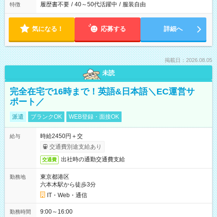
履歴書不要
/
40～50代活躍中
/
服装自由
特徴
気になる！
応募する
詳細へ
掲載日：2026.08.05
未読
完全在宅で16時まで！英語&日本語＼EC運営サ
ポート／
派遣
ブランクOK
WEB登録・面接OK
時給2450円＋交
給与
交通費別途支給あり
出社時の通勤交通費支給
交通費
東京都港区
勤務地
六本木駅から徒歩3分
IT・Web・通信
9:00～16:00
勤務時間