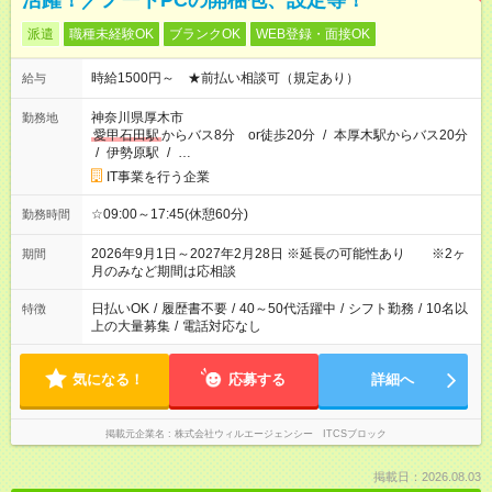
活躍！／ノートPCの開梱包、設定等！
派遣
職種未経験OK
ブランクOK
WEB登録・面接OK
時給1500円～ ★前払い相談可（規定あり）
給与
神奈川県厚木市
勤務地
愛甲石田駅
からバス8分 or徒歩20分
/
本厚木駅からバス20分
/
伊勢原駅
/
…
IT事業を行う企業
☆09:00～17:45(休憩60分)
勤務時間
2026年9月1日～2027年2月28日 ※延長の可能性あり ※2ヶ
期間
月のみなど期間は応相談
日払いOK
/
履歴書不要
/
40～50代活躍中
/
シフト勤務
/
10名以
特徴
上の大量募集
/
電話対応なし
気になる！
応募する
詳細へ
掲載元企業名
株式会社ウィルエージェンシー ITCSブロック
掲載日：2026.08.03