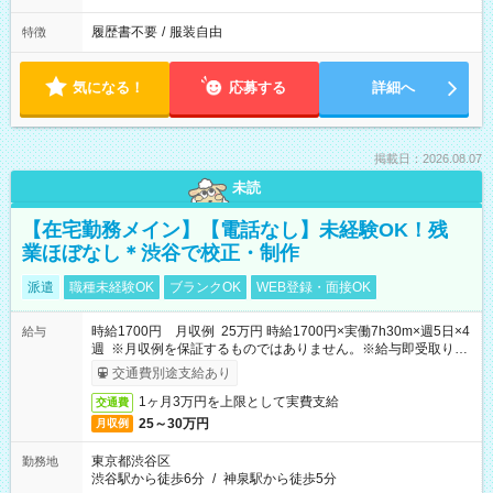
履歴書不要
/
服装自由
特徴
気になる！
応募する
詳細へ
掲載日：2026.08.07
未読
【在宅勤務メイン】【電話なし】未経験OK！残
業ほぼなし＊渋谷で校正・制作
派遣
職種未経験OK
ブランクOK
WEB登録・面接OK
時給1700円 月収例 25万円 時給1700円×実働7h30m×週5日×4
給与
週 ※月収例を保証するものではありません。※給与即受取りサ
ービス利用可（利用条件有）
交通費別途支給あり
1ヶ月3万円を上限として実費支給
交通費
25～30万円
月収例
東京都渋谷区
勤務地
渋谷駅から徒歩6分
/
神泉駅から徒歩5分