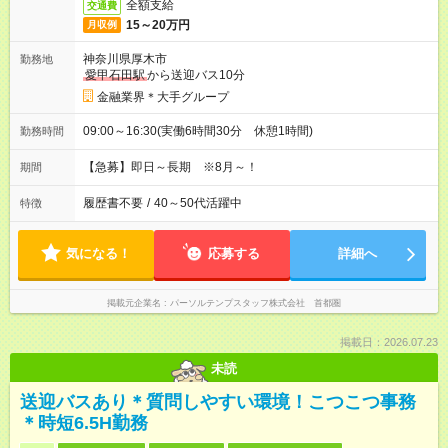
全額支給
交通費
15～20万円
月収例
神奈川県厚木市
勤務地
愛甲石田駅
から送迎バス10分
金融業界＊大手グループ
09:00～16:30(実働6時間30分 休憩1時間)
勤務時間
【急募】即日～長期 ※8月～！
期間
履歴書不要
/
40～50代活躍中
特徴
気になる！
応募する
詳細へ
掲載元企業名
パーソルテンプスタッフ株式会社 首都圏
掲載日：2026.07.23
未読
送迎バスあり＊質問しやすい環境！こつこつ事務
＊時短6.5H勤務