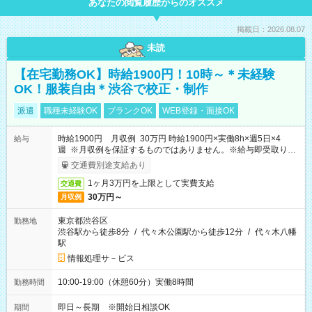
あなたの閲覧履歴からのオススメ
掲載日：2026.08.07
未読
【在宅勤務OK】時給1900円！10時～＊未経験
OK！服装自由＊渋谷で校正・制作
派遣
職種未経験OK
ブランクOK
WEB登録・面接OK
時給1900円 月収例 30万円 時給1900円×実働8h×週5日×4
給与
週 ※月収例を保証するものではありません。※給与即受取りサ
ービス利用可（利用条件有）
交通費別途支給あり
1ヶ月3万円を上限として実費支給
交通費
30万円～
月収例
東京都渋谷区
勤務地
渋谷駅から徒歩8分
/
代々木公園駅から徒歩12分
/
代々木八幡
駅
情報処理サ－ビス
10:00-19:00（休憩60分）実働8時間
勤務時間
即日～長期 ※開始日相談OK
期間