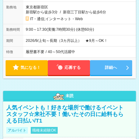
東京都新宿区
勤務地
新宿駅から徒歩3分
/
新宿三丁目駅から徒歩6分
IT・通信;インターネット・Web
9:00～17:30(実働:7時間30分) (休憩60分)
勤務時間
2026/9/上旬～長期（3カ月以上） ★9月～OK！
期間
履歴書不要
/
40～50代活躍中
特徴
気になる！
応募する
詳細へ
未読
人気イベントも！好きな場所で働けるイベント
スタッフ☆来社不要！働いたその日に給料もら
える日払い/T1
アルバイト
職種未経験OK