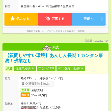
履歴書不要
/
40～50代活躍中
/
服装自由
特徴
気になる！
応募する
詳細へ
掲載元企業名
パーソルテンプスタッフ株式会社 首都圏
掲載日：2026.07.24
未読
【質問しやすい環境】あんしん長期！カンタン事
務！残業なし
派遣
職種未経験OK
ブランクOK
WEB登録・面接OK
時給1355円 月収例 176,150円
給与
交通費別途支給あり
全額支給
交通費
15～20万円
月収例
神奈川県厚木市
勤務地
愛甲石田駅
から送迎バス10分