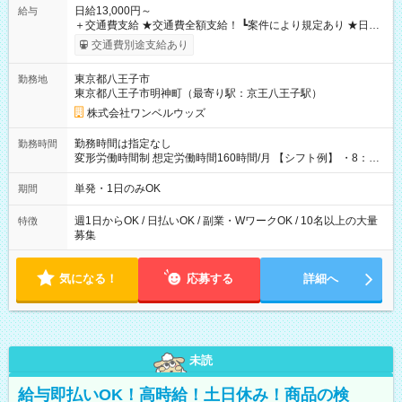
日給13,000円～
給与
＋交通費支給 ★交通費全額支給！ ┗案件により規定あり ★日払
いOK！（規定あり） ┗働いたその日に現金GET♪ お仕事後はコ
交通費別途支給あり
ンビニATMから 日払い分を引き落とせます！ 【試用期間】試
用期間なし
東京都八王子市
勤務地
東京都八王子市明神町（最寄り駅：京王八王子駅）
株式会社ワンベルウッズ
勤務時間は指定なし
勤務時間
変形労働時間制 想定労働時間160時間/月 【シフト例】 ・8：00
～21：00
単発・1日のみOK
期間
週1日からOK / 日払いOK / 副業・WワークOK / 10名以上の大量
特徴
募集
気になる！
応募する
詳細へ
未読
給与即払いOK！高時給！土日休み！商品の検