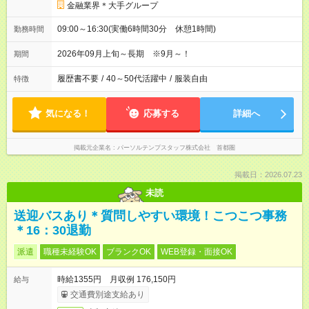
金融業界＊大手グループ
09:00～16:30(実働6時間30分 休憩1時間)
勤務時間
2026年09月上旬～長期 ※9月～！
期間
履歴書不要
/
40～50代活躍中
/
服装自由
特徴
気になる！
応募する
詳細へ
掲載元企業名
パーソルテンプスタッフ株式会社 首都圏
掲載日：2026.07.23
未読
送迎バスあり＊質問しやすい環境！こつこつ事務
＊16：30退勤
派遣
職種未経験OK
ブランクOK
WEB登録・面接OK
時給1355円 月収例 176,150円
給与
交通費別途支給あり