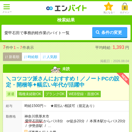
0
メニュー
気になる！
ログイン
検索結果
条件の変更
愛甲石田で事務的軽作業のバイト一覧
7
1,393
件中
1
～
7
件表示
平均時給:
円
新着順
時給順
人気順
掲載日：2026.08.04
未読
NEW
＼コツコツ派さんにおすすめ！／ノートPCの設
定・開梱等✦幅広い年代が活躍中
派遣
職種未経験OK
ブランクOK
WEB登録・面接OK
時給1500円～ ★前払い相談可（規定あり）
給与
神奈川県厚木市
勤務地
愛甲石田駅
からバス8分 or徒歩20分
/
本厚木駅からバス20分
/
伊勢原駅
/
…