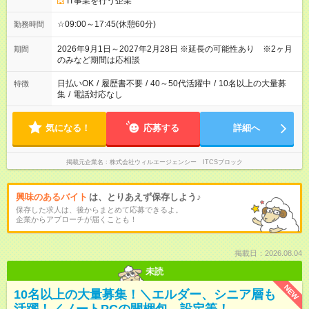
IT事業を行う企業
☆09:00～17:45(休憩60分)
勤務時間
2026年9月1日～2027年2月28日 ※延長の可能性あり ※2ヶ月
期間
のみなど期間は応相談
日払いOK
/
履歴書不要
/
40～50代活躍中
/
10名以上の大量募
特徴
集
/
電話対応なし
気になる！
応募する
詳細へ
掲載元企業名
株式会社ウィルエージェンシー ITCSブロック
興味のあるバイト
は、とりあえず保存しよう♪
保存した求人は、後からまとめて応募できるよ。
企業からアプローチが届くことも！
掲載日：2026.08.04
未読
NEW
10名以上の大量募集！＼エルダー、シニア層も