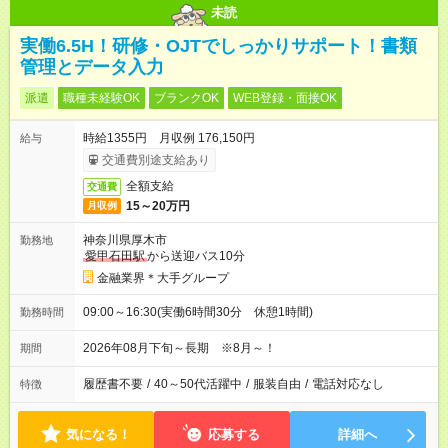
未読
実働6.5H！研修・OJTでしっかりサポート！書類
管理とデータ入力
派遣
職種未経験OK
ブランクOK
WEB登録・面接OK
時給1355円 月収例 176,150円
給与
交通費別途支給あり
全額支給
交通費
15～20万円
月収例
神奈川県厚木市
勤務地
愛甲石田駅
から送迎バス10分
金融業界＊大手グループ
09:00～16:30(実働6時間30分 休憩1時間)
勤務時間
2026年08月下旬～長期 ※8月～！
期間
履歴書不要
/
40～50代活躍中
/
服装自由
/
電話対応なし
特徴
気になる！
応募する
詳細へ