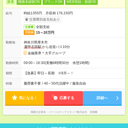
派遣
職種未経験OK
ブランクOK
WEB登録・面接OK
時給1355円 月収例 176,150円
給与
交通費別途支給あり
全額支給
交通費
15～20万円
月収例
神奈川県厚木市
勤務地
愛甲石田駅
から送迎バス10分
金融業界＊大手グループ
09:00～16:30(実働6時間30分 休憩1時間)
勤務時間
【急募】即日～長期 ※8月～！
期間
履歴書不要
/
40～50代活躍中
/
服装自由
特徴
気になる！
応募する
詳細へ
掲載元企業名
パーソルテンプスタッフ株式会社 首都圏