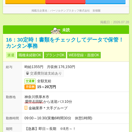
掲載元企業名
パーソルテンプスタッフ株式会社 首都圏
掲載日：2026.07.28
未読
16：30定時！書類をチェックしてデータで保管！
カンタン事務
派遣
職種未経験OK
ブランクOK
WEB登録・面接OK
時給1355円 月収例 176,150円
給与
交通費別途支給あり
全額支給
交通費
15～20万円
月収例
神奈川県厚木市
勤務地
愛甲石田駅
から送迎バス10分
金融業界＊大手グループ
09:00～16:30(実働6時間30分 休憩1時間)
勤務時間
【急募】即日～長期 ※8月～！
期間