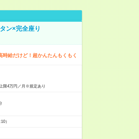
タン×完全座り
高時給だけど！超かんたんもくもく
上限4万円／月※規定あり
分
5:10）