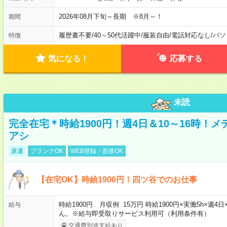
2026年08月下旬～長期 ※8月～！
期間
履歴書不要
/
40～50代活躍中
/
服装自由
/
電話対応なし
/
パソ
特徴
気になる！
応募する
未読
完全在宅＊時給1900円！週4日＆10～16時！
アシ
派遣
ブランクOK
WEB登録・面接OK
【在宅OK】時給1900円！四ツ谷でのお仕事
時給1900円 月収例 15万円 時給1900円×実働5h×
給与
ん。※給与即受取りサービス利用可（利用条件有）
交通費別途支給あり