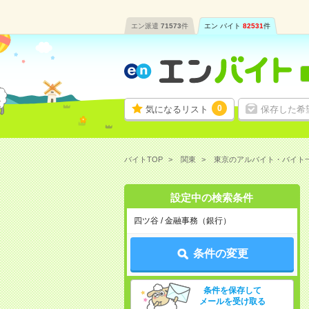
エン派遣
71573
件
エン バイト
82531
件
0
気になるリスト
保存した希
バイトTOP
関東
東京のアルバイト・バイト
設定中の検索条件
四ツ谷 / 金融事務（銀行）
条件の変更
条件を保存して
メールを受け取る