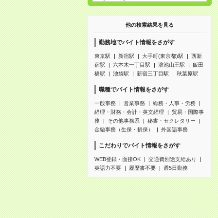
他の検索結果を見る
勤務地でバイト情報をさがす
東京駅
新宿駅
大手町(東京都)駅
西新
宿駅
六本木一丁目駅
溜池山王駅
飯田
橋駅
池袋駅
新宿三丁目駅
秋葉原駅
職種でバイト情報をさがす
一般事務
営業事務
総務・人事・労務
経理・財務・会計・英文経理
貿易・国際事
務
その他事務系
秘書・セクレタリー
金融事務（生保・損保）
外国語事務
こだわりでバイト情報をさがす
WEB登録・面接OK
交通費別途支給あり
英語力不要
履歴書不要
週5日勤務