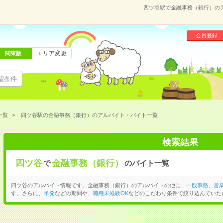
四ツ谷駅で金融事務（銀行）の
会員登録
エリア変更
関東版
望条件
一覧
四ツ谷駅の金融事務（銀行）のアルバイト・バイト一覧
検索結果
四ツ谷
金融事務（銀行）
で
のバイト一覧
四ツ谷のアルバイト情報です。金融事務（銀行）のアルバイトの他に、
一般事務
、
営
す。さらに、
単発
などの期間や、
職種未経験OK
などのこだわり条件で絞り込んでいた