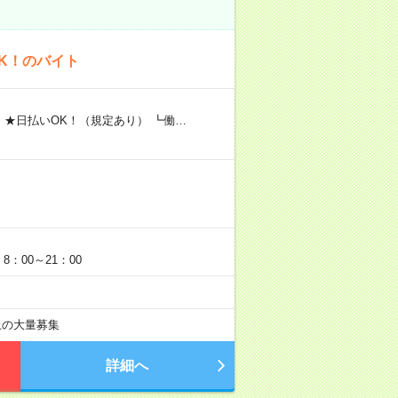
K！のバイト
 ★日払いOK！（規定あり） ┗働…
：00～21：00
以上の大量募集
詳細へ