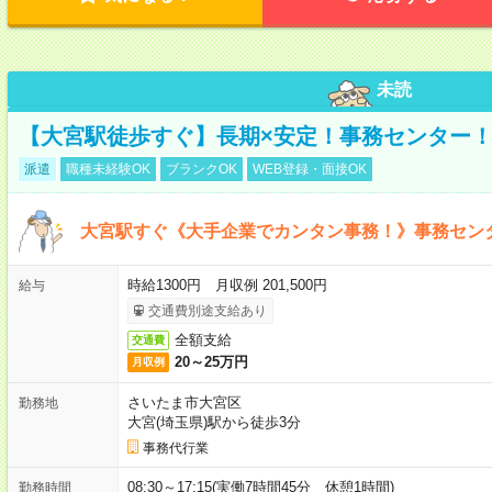
未読
【大宮駅徒歩すぐ】長期×安定！事務センター
派遣
職種未経験OK
ブランクOK
WEB登録・面接OK
大宮駅すぐ《大手企業でカンタン事務！》事務セン
時給1300円 月収例 201,500円
給与
交通費別途支給あり
全額支給
交通費
20～25万円
月収例
さいたま市大宮区
勤務地
大宮(埼玉県)駅から徒歩3分
事務代行業
08:30～17:15(実働7時間45分 休憩1時間)
勤務時間