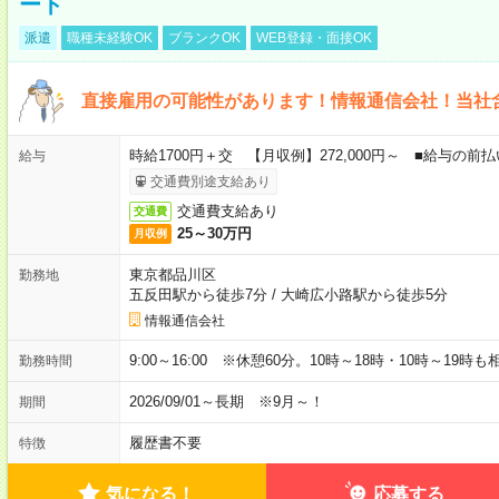
ート
派遣
職種未経験OK
ブランクOK
WEB登録・面接OK
直接雇用の可能性があります！情報通信会社！当社
時給1700円＋交 【月収例】272,000円～ ■給与の
給与
交通費別途支給あり
交通費支給あり
交通費
25～30万円
月収例
東京都品川区
勤務地
五反田駅から徒歩7分
/
大崎広小路駅から徒歩5分
情報通信会社
9:00～16:00 ※休憩60分。10時～18時・10時～19時
勤務時間
2026/09/01～長期 ※9月～！
期間
履歴書不要
特徴
気になる！
応募する