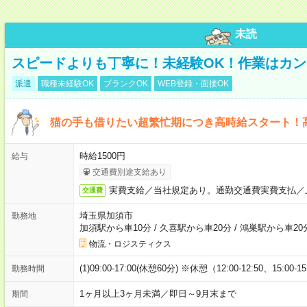
未読
スピードよりも丁寧に！未経験OK！作業はカン
派遣
職種未経験OK
ブランクOK
WEB登録・面接OK
猫の手も借りたい超繁忙期につき高時給スタート！
時給1500円
給与
交通費別途支給あり
実費支給／当社規定あり。通勤交通費実費支払／
交通費
埼玉県加須市
勤務地
加須駅から車10分
/
久喜駅から車20分
/
鴻巣駅から車20
物流・ロジスティクス
(1)09:00-17:00(休憩60分) ※休憩（12:00-12:50、15:00-1
勤務時間
1ヶ月以上3ヶ月未満／即日～9月末まで
期間