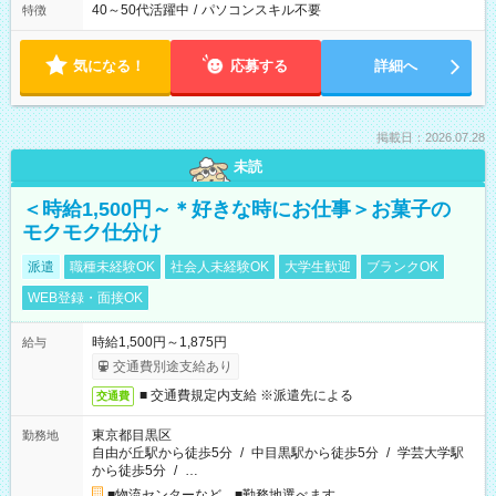
40～50代活躍中
/
パソコンスキル不要
特徴
気になる！
応募する
詳細へ
掲載日：2026.07.28
未読
＜時給1,500円～＊好きな時にお仕事＞お菓子の
モクモク仕分け
派遣
職種未経験OK
社会人未経験OK
大学生歓迎
ブランクOK
WEB登録・面接OK
時給1,500円～1,875円
給与
交通費別途支給あり
■ 交通費規定内支給 ※派遣先による
交通費
東京都目黒区
勤務地
自由が丘駅から徒歩5分
/
中目黒駅から徒歩5分
/
学芸大学駅
から徒歩5分
/
…
■物流センターなど ■勤務地選べます