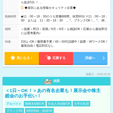
ら徒歩5分
/
…
◆港区にある情報セキュリティ企業◆
◆11：00～18：30のうち実働6時間、休憩60分 ※11：00～18：
勤務時間
00 または 11：30～18：30 。*。ブランクOK！。*。 例え
ば前職が、 在宅/財団法人/事務/コールセンター/受付/販売/カフェ
スタッフ スイーツ販売/ホテルフロント/化粧品販売/など 様々な
＜急募＞即日～長期／8月～9月～も相談OK！応募から最短即日
期間
業界から入社して活躍されています♪
には選考案内♪
日払いOK
/
履歴書不要
/
40～50代活躍中
/
副業・WワークOK
/
特徴
服装自由
/
電話対応なし
気になる！
応募する
詳細へ
掲載日：2026.08.06
未読
＜1日～OK！＞あの有名企業も！展示会や株主
総会のお手伝い！
アルバイト
職種未経験OK
社会人未経験OK
大学生歓迎
ブランクOK
WEB登録・面接OK