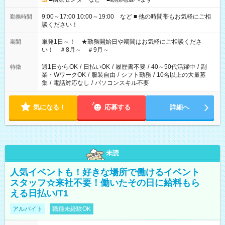
9:00～17:00 10:00～19:00 など ■ 他の時間帯もお気軽にご相
勤務時間
談ください！
単発1日～！ ★勤務開始日や期間はお気軽にご相談くださ
期間
い！ ＃8月～ ＃9月～
週1日からOK
/
日払いOK
/
履歴書不要
/
40～50代活躍中
/
副
特徴
業・WワークOK
/
服装自由
/
シフト勤務
/
10名以上の大量募
集
/
電話対応なし
/
パソコンスキル不要
気になる！
応募する
詳細へ
未読
人気イベントも！好きな場所で働けるイベント
スタッフ☆来社不要！働いたその日に給料もら
える日払い/T1
アルバイト
職種未経験OK