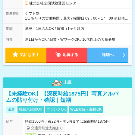
円の場合あり ・国家試験 7:00～13:30（休憩なし） 時給1,300
株式会社全国試験運営センター
円（役割手当＋100円）×6時間＝日収8,400円＋交通費 【試用期
間】試用期間なし
シフト制
勤務時間
1日あたりの実働時間：最大7時間/日 09：00～17：00 ※勤務時
間は 試験により異なります。
単発・1日のみOK / 短期（1ヶ月以内）
期間
週1日からOK / 副業・WワークOK / 10名以上の大量募集
特徴
気になる！
応募する
詳細へ
未読
【未経験OK】【深夜時給1875円】写真アルバ
ムの貼り付け・確認｜短期
派遣
職種未経験OK
ブランクOK
WEB登録・面接OK
時給1500円／夜22時～翌5時までは深夜時給1875円
給与
交通費別途支給あり