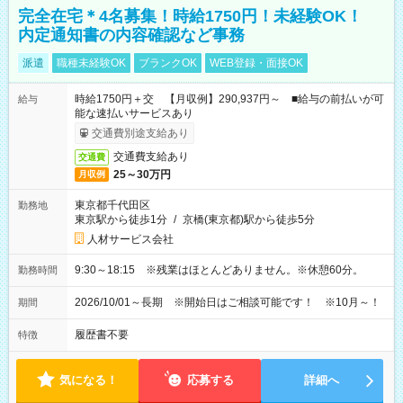
完全在宅＊4名募集！時給1750円！未経験OK！
内定通知書の内容確認など事務
派遣
職種未経験OK
ブランクOK
WEB登録・面接OK
時給1750円＋交 【月収例】290,937円～ ■給与の前払いが可
給与
能な速払いサービスあり
交通費別途支給あり
交通費支給あり
交通費
25～30万円
月収例
東京都千代田区
勤務地
東京駅から徒歩1分
/
京橋(東京都)駅から徒歩5分
人材サービス会社
9:30～18:15 ※残業はほとんどありません。※休憩60分。
勤務時間
2026/10/01～長期 ※開始日はご相談可能です！ ※10月～！
期間
履歴書不要
特徴
気になる！
応募する
詳細へ