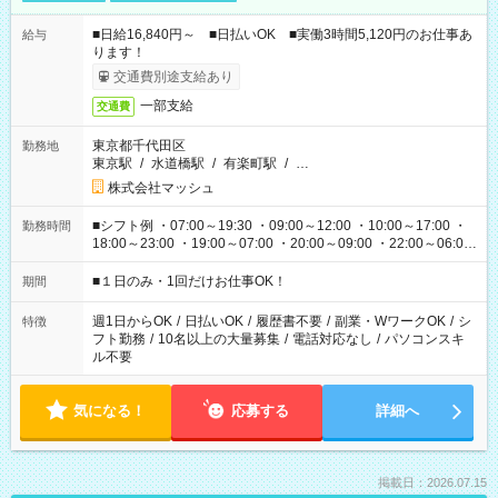
■日給16,840円～ ■日払いOK ■実働3時間5,120円のお仕事あ
給与
ります！
交通費別途支給あり
一部支給
交通費
東京都千代田区
勤務地
東京駅
/
水道橋駅
/
有楽町駅
/
…
株式会社マッシュ
■シフト例 ・07:00～19:30 ・09:00～12:00 ・10:00～17:00 ・
勤務時間
18:00～23:00 ・19:00～07:00 ・20:00～09:00 ・22:00～06:00
etc ★最短で3時間で5,120円のお仕事から 15時間で2万円近く稼
げるお仕事も！ ご希望のお時間に合わせてご紹介！ ※シフトは
■１日のみ・1回だけお仕事OK！
期間
現場によって異なります。 ※勿論、休憩時間はあるのでご安心
ください！
週1日からOK
/
日払いOK
/
履歴書不要
/
副業・WワークOK
/
シ
特徴
フト勤務
/
10名以上の大量募集
/
電話対応なし
/
パソコンスキ
ル不要
気になる！
応募する
詳細へ
掲載日：2026.07.15