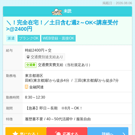
掲載日：2026.08.06
未読
＼！完全在宅！／土日含む週2～OK<講座受付
>@2400円
派遣
ブランクOK
WEB登録・面接OK
時給2400円＋交
給与
交通費別途支給あり
交通費実費支給（当社規定あり）
交通費
東京都港区
勤務地
田町(東京都)駅から徒歩4分
/
三田(東京都)駅から徒歩7分
金融関連
8:30～12:30
勤務時間
【急募】即日～長期 ※8月～OK！
期間
履歴書不要
/
40～50代活躍中
/
服装自由
特徴
気になる！
応募する
詳細へ