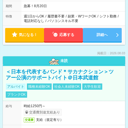
なる可能性があります
急募！8月20日
期間
週1日からOK
/
履歴書不要
/
副業・WワークOK
/
シフト勤務
/
特徴
電話対応なし
/
パソコンスキル不要
気になる！
応募する
詳細へ
掲載日：2026.08.03
未読
＜日本を代表するバンド＊サカナクション＞ツ
アー公演のサポートバイト＠日本武道館
アルバイト
職種未経験OK
社会人未経験OK
大学生歓迎
ブランクOK
時給1250円～
給与
交通費別途支給あり
支給（規定有り）
交通費