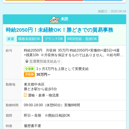
掲載日：2026.08.04
未読
時給2050円！未経験OK！勝どきでの貿易事務
派遣
職種未経験OK
ブランクOK
WEB登録・面接OK
時給2050円 月収例 35万円 時給2050円×実働8h×週5日×4週
給与
+残業10h ※月収例を保証するものではありません。※給与即受
取りサービス利用可（利用条件有）
交通費別途支給あり
1ヶ月3万円を上限として実費支給
交通費
30万円～
月収例
東京都中央区
勤務地
勝どき駅から徒歩5分
運輸・倉庫・物流業
09:00-18:00（休憩60分）実働8時間
勤務時間
即日～長期 ※開始日相談OK
期間
履歴書不要
特徴