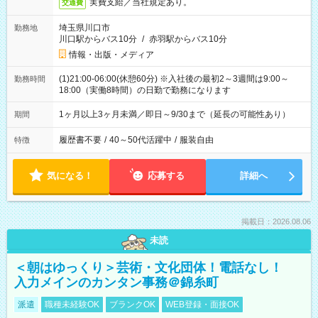
実費支給／当社規定あり。
交通費
埼玉県川口市
勤務地
川口駅からバス10分
/
赤羽駅からバス10分
情報・出版・メディア
(1)21:00-06:00(休憩60分) ※入社後の最初2～3週間は9:00～
勤務時間
18:00（実働8時間）の日勤で勤務になります
1ヶ月以上3ヶ月未満／即日～9/30まで（延長の可能性あり）
期間
履歴書不要
/
40～50代活躍中
/
服装自由
特徴
気になる！
応募する
詳細へ
掲載日：2026.08.06
未読
＜朝はゆっくり＞芸術・文化団体！電話なし！
入力メインのカンタン事務＠錦糸町
派遣
職種未経験OK
ブランクOK
WEB登録・面接OK