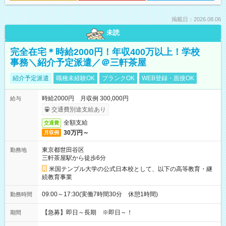
掲載日：2026.08.06
未読
完全在宅＊時給2000円！年収400万以上！学校
事務＼紹介予定派遣／＠三軒茶屋
紹介予定派遣
職種未経験OK
ブランクOK
WEB登録・面接OK
時給2000円 月収例 300,000円
給与
交通費別途支給あり
全額支給
交通費
30万円～
月収例
東京都世田谷区
勤務地
三軒茶屋駅から徒歩6分
米国テンプル大学の公式日本校として、以下の高等教育・継
続教育事業
09:00～17:30(実働7時間30分 休憩1時間)
勤務時間
【急募】即日～長期 ※即日～！
期間