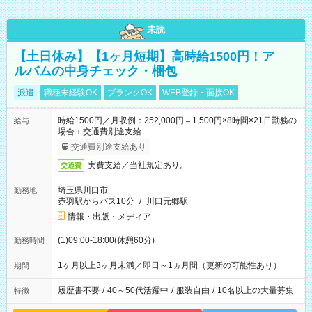
未読
【土日休み】【1ヶ月短期】高時給1500円！ア
ルバムの中身チェック・梱包
派遣
職種未経験OK
ブランクOK
WEB登録・面接OK
時給1500円／月収例：252,000円＝1,500円×8時間×21日勤務の
給与
場合＋交通費別途支給
交通費別途支給あり
実費支給／当社規定あり。
交通費
埼玉県川口市
勤務地
赤羽駅からバス10分
/
川口元郷駅
情報・出版・メディア
(1)09:00-18:00(休憩60分)
勤務時間
1ヶ月以上3ヶ月未満／即日～1ヵ月間（更新の可能性あり）
期間
履歴書不要
/
40～50代活躍中
/
服装自由
/
10名以上の大量募集
特徴