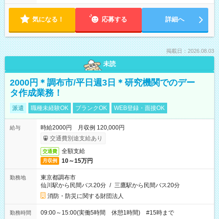
気になる！
応募する
詳細へ
掲載日：2026.08.03
未読
2000円＊調布市/平日週3日＊研究機関でのデー
タ作成業務！
派遣
職種未経験OK
ブランクOK
WEB登録・面接OK
時給2000円 月収例 120,000円
給与
交通費別途支給あり
全額支給
交通費
10～15万円
月収例
東京都調布市
勤務地
仙川駅から民間バス20分
/
三鷹駅から民間バス20分
消防・防災に関する財団法人
09:00～15:00(実働5時間 休憩1時間) #15時まで
勤務時間