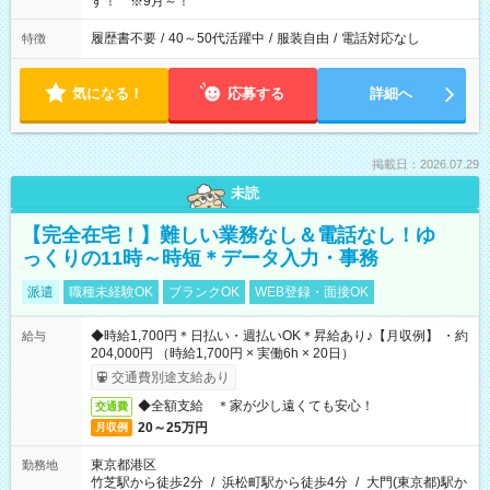
す！ ※9月～！
履歴書不要
/
40～50代活躍中
/
服装自由
/
電話対応なし
特徴
気になる！
応募する
詳細へ
掲載日：2026.07.29
未読
【完全在宅！】難しい業務なし＆電話なし！ゆ
っくりの11時～時短＊データ入力・事務
派遣
職種未経験OK
ブランクOK
WEB登録・面接OK
◆時給1,700円＊日払い・週払いOK＊昇給あり♪【月収例】 ・約
給与
204,000円 （時給1,700円 × 実働6h × 20日）
交通費別途支給あり
◆全額支給 ＊家が少し遠くても安心！
交通費
20～25万円
月収例
東京都港区
勤務地
竹芝駅から徒歩2分
/
浜松町駅から徒歩4分
/
大門(東京都)駅か