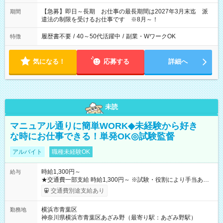
【急募】即日～長期 お仕事の最長期間は2027年3月末迄 派
期間
遣法の制限を受けるお仕事です ※8月～！
履歴書不要
/
40～50代活躍中
/
副業・WワークOK
特徴
気になる！
応募する
詳細へ
未読
マニュアル通りに簡単WORK◆未経験から好き
な時にお仕事できる！単発OK◎試験監督
アルバイト
職種未経験OK
時給1,300円～
給与
★交通費一部支給 時給1,300円～ ※試験・役割により手当あり
※勤務回数により昇給あり 【即給（前払い）オプションあ
交通費別途支給あり
り！】 希望される場合、勤務から1週間ほどで給与の一部を受け
取れます。 ※手数料418円がかかります。 【過去試験日の収入
横浜市青葉区
勤務地
例】 ・河合塾模擬試験 8:30～17:30（休憩1時間） 時給1,300円
神奈川県横浜市青葉区あざみ野（最寄り駅：あざみ野駅）
×8時間＝日収10,400円＋交通費 ※当日の役割により時給＋100