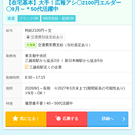
【在宅基本】大手！広報アシ〇2100円エルダー
〇9月～＊50代活躍中
派遣
ブランクOK
WEB登録・面接OK
時給2100円＋交
給与
交通費別途支給あり
交通費実費支給（当社規定あり）
交通費
東京都中央区
勤務地
三越前駅から徒歩2分
/
新日本橋駅から徒歩5分
三越前駅近くの企業
8:30～17:15
勤務時間
2026/9/1～長期 ※2027年3月末まで(期間延長の可能性あり)
期間
※9月～OK！
履歴書不要
/
40～50代活躍中
特徴
気になる！
応募する
詳細へ