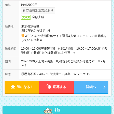
時給2000円
給与
交通費別途支給あり
全額支給
交通費
東京都渋谷区
勤務地
恵比寿駅から徒歩5分
WEB小説や漫画投稿サイト運営&人気コンテンツの書籍化を
している企業★
10:00～16:00(実働5時間 休憩1時間) ※10:00～17:00の間で希
勤務時間
望時間で4時間または5時間のお仕事です
2026年09月上旬～長期 8月開始のご相談が可能です ※9月
期間
～！
履歴書不要
/
40～50代活躍中
/
副業・WワークOK
特徴
気になる！
応募する
詳細へ
未読