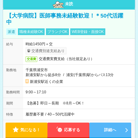
未読
【大学病院】医師事務未経験歓迎！＊50代活躍
中
派遣
職種未経験OK
ブランクOK
WEB登録・面接OK
時給1450円＋交
給与
交通費別途支給あり
交通費実費支給（当社規定あり）
交通費
千葉県浦安市
勤務地
新浦安駅から徒歩8分
/
浦安(千葉県)駅からバス13分
新浦安駅近くの企業
9:00～17:10
勤務時間
【急募】即日～長期 ※8月～OK！
期間
履歴書不要
/
40～50代活躍中
特徴
気になる！
応募する
詳細へ