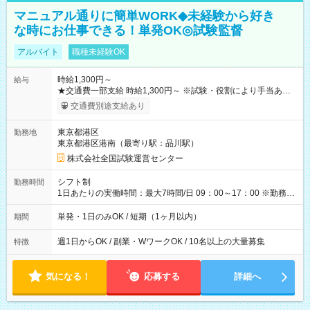
マニュアル通りに簡単WORK◆未経験から好き
な時にお仕事できる！単発OK◎試験監督
アルバイト
職種未経験OK
時給1,300円～
給与
★交通費一部支給 時給1,300円～ ※試験・役割により手当あり
※勤務回数により昇給あり 【即給（前払い）オプションあ
交通費別途支給あり
り！】 希望される場合、勤務から1週間ほどで給与の一部を受け
取れます。 ※手数料418円がかかります。 【過去試験日の収入
東京都港区
勤務地
例】 ・河合塾模擬試験 8:30～17:30（休憩1時間） 時給1,300円
東京都港区港南（最寄り駅：品川駅）
×8時間＝日収10,400円＋交通費 ※当日の役割により時給＋100
円の場合あり ・国家試験 7:00～13:30（休憩なし） 時給1,300
株式会社全国試験運営センター
円（役割手当＋100円）×6時間＝日収8,400円＋交通費 【試用期
間】試用期間なし
シフト制
勤務時間
1日あたりの実働時間：最大7時間/日 09：00～17：00 ※勤務時
間は 試験により異なります。
単発・1日のみOK / 短期（1ヶ月以内）
期間
週1日からOK / 副業・WワークOK / 10名以上の大量募集
特徴
気になる！
応募する
詳細へ