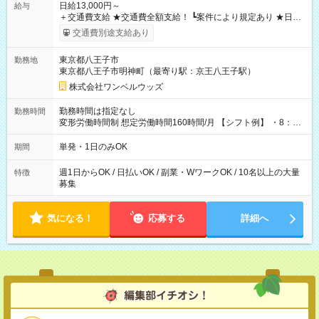
日給13,000円～
給与
＋交通費支給 ★交通費全額支給！ ┗案件により規定あり ★日払
いOK！（規定あり） ┗働いたその日に現金GET♪ お仕事後はコ
交通費別途支給あり
ンビニATMから 日払い分を引き落とせます！ 【試用期間】試
用期間なし
東京都八王子市
勤務地
東京都八王子市明神町（最寄り駅：京王八王子駅）
株式会社ワンベルウッズ
勤務時間は指定なし
勤務時間
変形労働時間制 想定労働時間160時間/月 【シフト例】 ・8：00
～21：00
単発・1日のみOK
期間
週1日からOK / 日払いOK / 副業・WワークOK / 10名以上の大量
特徴
募集
気になる！
応募する
詳細へ