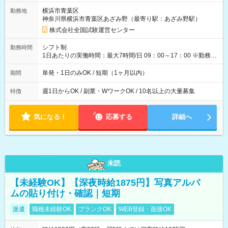
取れます。 ※手数料418円がかかります。 【過去試験日の収入
横浜市青葉区
勤務地
例】 ・河合塾模擬試験 8:30～17:30（休憩1時間） 時給1,300円
神奈川県横浜市青葉区あざみ野（最寄り駅：あざみ野駅）
×8時間＝日収10,400円＋交通費 ※当日の役割により時給＋100
円の場合あり ・国家試験 7:00～13:30（休憩なし） 時給1,300
株式会社全国試験運営センター
円（役割手当＋100円）×6時間＝日収8,400円＋交通費 【試用期
間】試用期間なし
シフト制
勤務時間
1日あたりの実働時間：最大7時間/日 09：00～17：00 ※勤務時
間は 試験により異なります。
単発・1日のみOK / 短期（1ヶ月以内）
期間
週1日からOK / 副業・WワークOK / 10名以上の大量募集
特徴
気になる！
応募する
詳細へ
未読
【未経験OK】【深夜時給1875円】写真アルバ
ムの貼り付け・確認｜短期
派遣
職種未経験OK
ブランクOK
WEB登録・面接OK