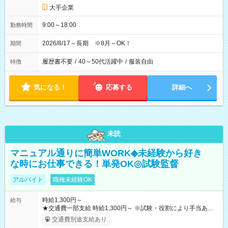
大手企業
9:00～18:00
勤務時間
2026/8/17～長期 ※8月～OK！
期間
履歴書不要
/
40～50代活躍中
/
服装自由
特徴
気になる！
応募する
詳細へ
未読
マニュアル通りに簡単WORK◆未経験から好き
な時にお仕事できる！単発OK◎試験監督
アルバイト
職種未経験OK
時給1,300円～
給与
★交通費一部支給 時給1,300円～ ※試験・役割により手当あり
※勤務回数により昇給あり 【即給（前払い）オプションあ
交通費別途支給あり
り！】 希望される場合、勤務から1週間ほどで給与の一部を受け