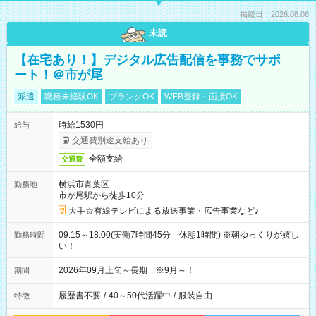
掲載日：2026.08.06
未読
【在宅あり！】デジタル広告配信を事務でサポ
ート！＠市が尾
派遣
職種未経験OK
ブランクOK
WEB登録・面接OK
時給1530円
給与
交通費別途支給あり
全額支給
交通費
横浜市青葉区
勤務地
市が尾駅から徒歩10分
大手☆有線テレビによる放送事業・広告事業など♪
09:15～18:00(実働7時間45分 休憩1時間) ※朝ゆっくりが嬉し
勤務時間
い！
2026年09月上旬～長期 ※9月～！
期間
履歴書不要
/
40～50代活躍中
/
服装自由
特徴