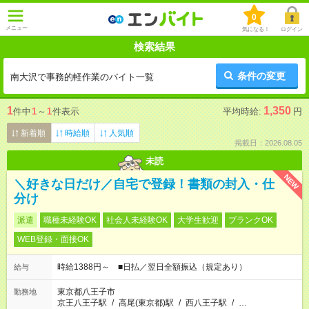
0
メニュー
気になる！
ログイン
検索結果
条件の変更
南大沢で事務的軽作業のバイト一覧
1
1,350
件中
1
～
1
件表示
平均時給:
円
新着順
時給順
人気順
掲載日：2026.08.05
未読
NEW
＼好きな日だけ／自宅で登録！書類の封入・仕
分け
派遣
職種未経験OK
社会人未経験OK
大学生歓迎
ブランクOK
WEB登録・面接OK
時給1388円～ ■日払／翌日全額振込（規定あり）
給与
東京都八王子市
勤務地
京王八王子駅
/
高尾(東京都)駅
/
西八王子駅
/
…