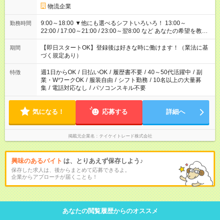
物流企業
9:00～18:00 ▼他にも選べるシフトいろいろ！ 13:00～
勤務時間
22:00 / 17:00～21:00 / 23:00～翌8:00 など あなたの希望を教え
てください！
【即日スタートOK】登録後は好きな時に働けます！（業法に基
期間
づく規定あり）
週1日からOK
/
日払いOK
/
履歴書不要
/
40～50代活躍中
/
副
特徴
業・WワークOK
/
服装自由
/
シフト勤務
/
10名以上の大量募
集
/
電話対応なし
/
パソコンスキル不要
気になる！
応募する
詳細へ
掲載元企業名
テイケイトレード株式会社
興味のあるバイト
は、とりあえず保存しよう♪
保存した求人は、後からまとめて応募できるよ。
企業からアプローチが届くことも！
あなたの閲覧履歴からのオススメ