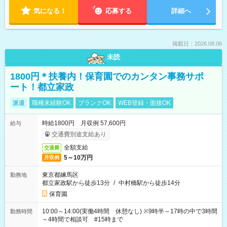
気になる！
応募する
詳細へ
掲載日：2026.08.06
未読
1800円＊扶養内！保育園でのカンタン事務サポ
ート！都立家政
派遣
職種未経験OK
ブランクOK
WEB登録・面接OK
時給1800円 月収例 57,600円
給与
交通費別途支給あり
全額支給
交通費
5～10万円
月収例
東京都練馬区
勤務地
都立家政駅から徒歩13分
/
中村橋駅から徒歩14分
保育園
10:00～14:00(実働4時間 休憩なし) ※9時半～17時の中で3時間
勤務時間
～4時間で相談可 #15時まで