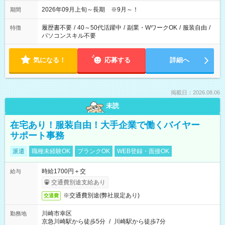
2026年09月上旬～長期 ※9月～！
期間
履歴書不要
/
40～50代活躍中
/
副業・WワークOK
/
服装自由
/
特徴
パソコンスキル不要
気になる！
応募する
詳細へ
掲載日：2026.08.06
未読
在宅あり！服装自由！大手企業で働くバイヤー
サポート事務
派遣
職種未経験OK
ブランクOK
WEB登録・面接OK
時給1700円＋交
給与
交通費別途支給あり
※交通費別途(弊社規定あり)
交通費
川崎市幸区
勤務地
京急川崎駅から徒歩5分
/
川崎駅から徒歩7分