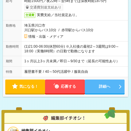
時給1500円／夜22時～翌5時までは深夜時給1875円
給与
交通費別途支給あり
実費支給／当社規定あり。
交通費
埼玉県川口市
勤務地
川口駅からバス10分
/
赤羽駅からバス10分
情報・出版・メディア
(1)21:00-06:00(休憩60分) ※入社後の最初2～3週間は9:00～
勤務時間
18:00（実働8時間）の日勤で勤務になります
1ヶ月以上3ヶ月未満／即日～9/30まで（延長の可能性あり）
期間
履歴書不要
/
40～50代活躍中
/
服装自由
特徴
気になる！
応募する
詳細へ
編集部イチオシ