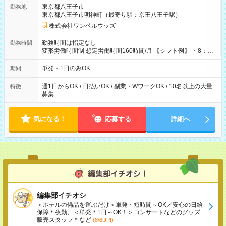
用期間なし
東京都八王子市
勤務地
東京都八王子市明神町（最寄り駅：京王八王子駅）
株式会社ワンベルウッズ
勤務時間は指定なし
勤務時間
変形労働時間制 想定労働時間160時間/月 【シフト例】 ・8：00
～21：00
単発・1日のみOK
期間
週1日からOK / 日払いOK / 副業・WワークOK / 10名以上の大量
特徴
募集
気になる！
応募する
詳細へ
編集部イチオシ
＜ホテルの備品を運ぶだけ＞単発・短時間～OK／安心の日給
保障＊夜勤、＜単発＊1日～OK！＞コンサートなどのグッズ
販売スタッフ＊など
(8/6UP!)