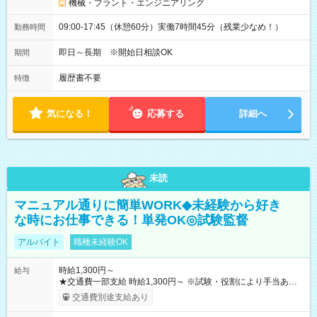
機械・プラント・エンジニアリング
09:00-17:45（休憩60分）実働7時間45分（残業少なめ！）
勤務時間
即日～長期 ※開始日相談OK
期間
履歴書不要
特徴
気になる！
応募する
詳細へ
未読
マニュアル通りに簡単WORK◆未経験から好き
な時にお仕事できる！単発OK◎試験監督
アルバイト
職種未経験OK
時給1,300円～
給与
★交通費一部支給 時給1,300円～ ※試験・役割により手当あり
※勤務回数により昇給あり 【即給（前払い）オプションあ
交通費別途支給あり
り！】 希望される場合、勤務から1週間ほどで給与の一部を受け
取れます。 ※手数料418円がかかります。 【過去試験日の収入