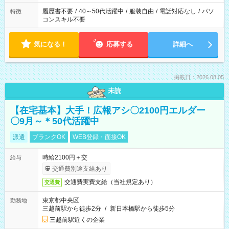
履歴書不要
/
40～50代活躍中
/
服装自由
/
電話対応なし
/
パソ
特徴
コンスキル不要
気になる！
応募する
詳細へ
掲載日：2026.08.05
未読
【在宅基本】大手！広報アシ〇2100円エルダー
〇9月～＊50代活躍中
派遣
ブランクOK
WEB登録・面接OK
時給2100円＋交
給与
交通費別途支給あり
交通費実費支給（当社規定あり）
交通費
東京都中央区
勤務地
三越前駅から徒歩2分
/
新日本橋駅から徒歩5分
三越前駅近くの企業