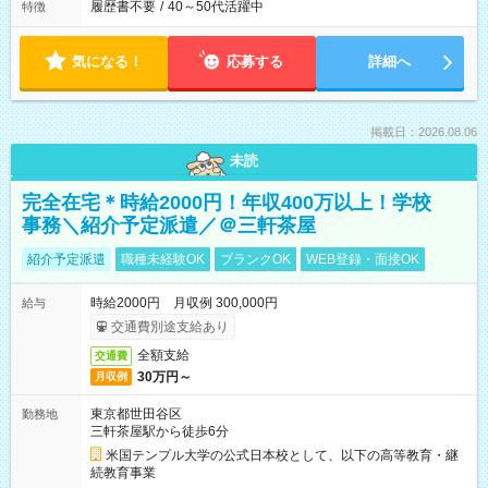
履歴書不要
/
40～50代活躍中
特徴
気になる！
応募する
詳細へ
掲載日：2026.08.06
未読
完全在宅＊時給2000円！年収400万以上！学校
事務＼紹介予定派遣／＠三軒茶屋
紹介予定派遣
職種未経験OK
ブランクOK
WEB登録・面接OK
時給2000円 月収例 300,000円
給与
交通費別途支給あり
全額支給
交通費
30万円～
月収例
東京都世田谷区
勤務地
三軒茶屋駅から徒歩6分
米国テンプル大学の公式日本校として、以下の高等教育・継
続教育事業