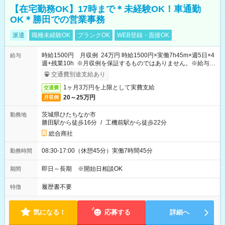
【在宅勤務OK】17時まで＊未経験OK！車通勤
OK＊勝田での営業事務
派遣
職種未経験OK
ブランクOK
WEB登録・面接OK
時給1500円 月収例 24万円 時給1500円×実働7h45m×週5日×4
給与
週+残業10h ※月収例を保証するものではありません。※給与即
受取りサービス利用可（利用条件有）
交通費別途支給あり
1ヶ月3万円を上限として実費支給
交通費
20～25万円
月収例
茨城県ひたちなか市
勤務地
勝田駅から徒歩16分
/
工機前駅から徒歩22分
総合商社
08:30-17:00（休憩45分）実働7時間45分
勤務時間
即日～長期 ※開始日相談OK
期間
履歴書不要
特徴
気になる！
応募する
詳細へ