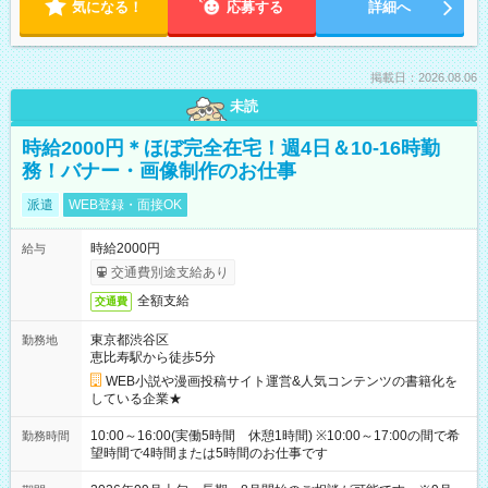
気になる！
応募する
詳細へ
掲載日：2026.08.06
未読
時給2000円＊ほぼ完全在宅！週4日＆10-16時勤
務！バナー・画像制作のお仕事
派遣
WEB登録・面接OK
時給2000円
給与
交通費別途支給あり
全額支給
交通費
東京都渋谷区
勤務地
恵比寿駅から徒歩5分
WEB小説や漫画投稿サイト運営&人気コンテンツの書籍化を
している企業★
10:00～16:00(実働5時間 休憩1時間) ※10:00～17:00の間で希
勤務時間
望時間で4時間または5時間のお仕事です