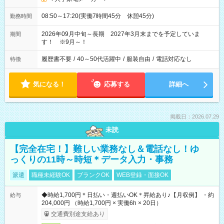
08:50～17:20(実働7時間45分 休憩45分)
勤務時間
2026年09月中旬～長期 2027年3月末までを予定していま
期間
す！ ※9月～！
履歴書不要
/
40～50代活躍中
/
服装自由
/
電話対応なし
特徴
気になる！
応募する
詳細へ
掲載日：2026.07.29
未読
【完全在宅！】難しい業務なし＆電話なし！ゆ
っくりの11時～時短＊データ入力・事務
派遣
職種未経験OK
ブランクOK
WEB登録・面接OK
◆時給1,700円＊日払い・週払いOK＊昇給あり♪【月収例】 ・約
給与
204,000円 （時給1,700円 × 実働6h × 20日）
交通費別途支給あり