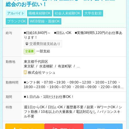
総会のお手伝い！
アルバイト
職種未経験OK
社会人未経験OK
大学生歓迎
ブランクOK
WEB登録・面接OK
■日給16,840円～ ■日払いOK ■実働3時間5,120円のお仕事あ
給与
ります！
交通費別途支給あり
一部支給
交通費
東京都千代田区
勤務地
東京駅
/
水道橋駅
/
有楽町駅
/
…
株式会社マッシュ
■シフト例 ・07:00～19:30 ・09:00～12:00 ・10:00～17:00 ・
勤務時間
18:00～23:00 ・19:00～07:00 ・20:00～09:00 ・22:00～06:00
etc ★最短で3時間で5,120円のお仕事から 15時間で2万円近く稼
げるお仕事も！ ご希望のお時間に合わせてご紹介！ ※シフトは
■１日のみ・1回だけお仕事OK！
期間
現場によって異なります。 ※勿論、休憩時間はあるのでご安心
ください！
週1日からOK
/
日払いOK
/
履歴書不要
/
副業・WワークOK
/
シ
特徴
フト勤務
/
10名以上の大量募集
/
電話対応なし
/
パソコンスキ
ル不要