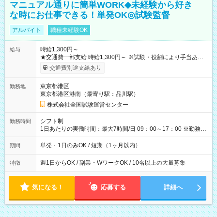
マニュアル通りに簡単WORK◆未経験から好き
な時にお仕事できる！単発OK◎試験監督
アルバイト
職種未経験OK
時給1,300円～
給与
★交通費一部支給 時給1,300円～ ※試験・役割により手当あり
※勤務回数により昇給あり 【即給（前払い）オプションあ
交通費別途支給あり
り！】 希望される場合、勤務から1週間ほどで給与の一部を受け
取れます。 ※手数料418円がかかります。 【過去試験日の収入
東京都港区
勤務地
例】 ・河合塾模擬試験 8:30～17:30（休憩1時間） 時給1,300円
東京都港区港南（最寄り駅：品川駅）
×8時間＝日収10,400円＋交通費 ※当日の役割により時給＋100
円の場合あり ・国家試験 7:00～13:30（休憩なし） 時給1,300
株式会社全国試験運営センター
円（役割手当＋100円）×6時間＝日収8,400円＋交通費 【試用期
間】試用期間なし
シフト制
勤務時間
1日あたりの実働時間：最大7時間/日 09：00～17：00 ※勤務時
間は 試験により異なります。
単発・1日のみOK / 短期（1ヶ月以内）
期間
週1日からOK / 副業・WワークOK / 10名以上の大量募集
特徴
気になる！
応募する
詳細へ