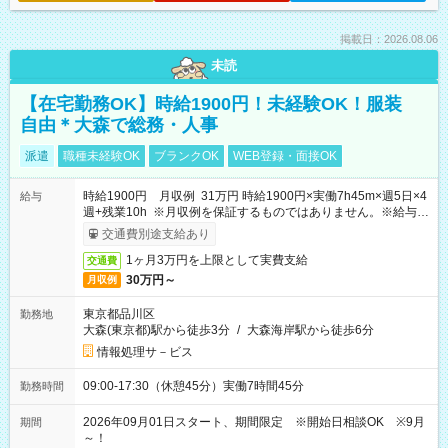
掲載日：2026.08.06
未読
【在宅勤務OK】時給1900円！未経験OK！服装
自由＊大森で総務・人事
派遣
職種未経験OK
ブランクOK
WEB登録・面接OK
時給1900円 月収例 31万円 時給1900円×実働7h45m×週5日×4
給与
週+残業10h ※月収例を保証するものではありません。※給与即
受取りサービス利用可（利用条件有）
交通費別途支給あり
1ヶ月3万円を上限として実費支給
交通費
30万円～
月収例
東京都品川区
勤務地
大森(東京都)駅から徒歩3分
/
大森海岸駅から徒歩6分
情報処理サ－ビス
09:00-17:30（休憩45分）実働7時間45分
勤務時間
2026年09月01日スタート、期間限定 ※開始日相談OK ※9月
期間
～！