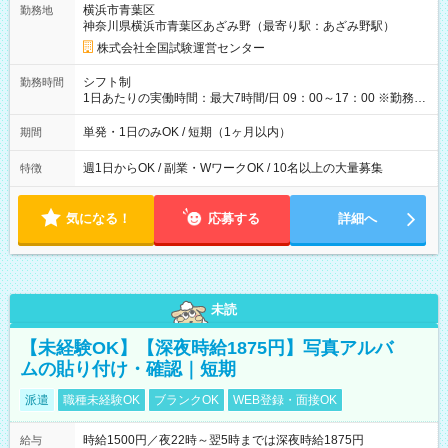
横浜市青葉区
勤務地
例】 ・河合塾模擬試験 8:30～17:30（休憩1時間） 時給1,300円
神奈川県横浜市青葉区あざみ野（最寄り駅：あざみ野駅）
×8時間＝日収10,400円＋交通費 ※当日の役割により時給＋100
円の場合あり ・国家試験 7:00～13:30（休憩なし） 時給1,300
株式会社全国試験運営センター
円（役割手当＋100円）×6時間＝日収8,400円＋交通費 【試用期
間】試用期間なし
シフト制
勤務時間
1日あたりの実働時間：最大7時間/日 09：00～17：00 ※勤務時
間は 試験により異なります。
単発・1日のみOK / 短期（1ヶ月以内）
期間
週1日からOK / 副業・WワークOK / 10名以上の大量募集
特徴
気になる！
応募する
詳細へ
未読
【未経験OK】【深夜時給1875円】写真アルバ
ムの貼り付け・確認｜短期
派遣
職種未経験OK
ブランクOK
WEB登録・面接OK
時給1500円／夜22時～翌5時までは深夜時給1875円
給与