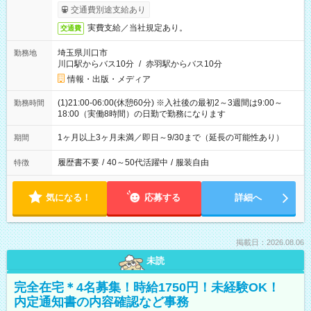
交通費別途支給あり
実費支給／当社規定あり。
交通費
埼玉県川口市
勤務地
川口駅からバス10分
/
赤羽駅からバス10分
情報・出版・メディア
(1)21:00-06:00(休憩60分) ※入社後の最初2～3週間は9:00～
勤務時間
18:00（実働8時間）の日勤で勤務になります
1ヶ月以上3ヶ月未満／即日～9/30まで（延長の可能性あり）
期間
履歴書不要
/
40～50代活躍中
/
服装自由
特徴
気になる！
応募する
詳細へ
掲載日：2026.08.06
未読
完全在宅＊4名募集！時給1750円！未経験OK！
内定通知書の内容確認など事務