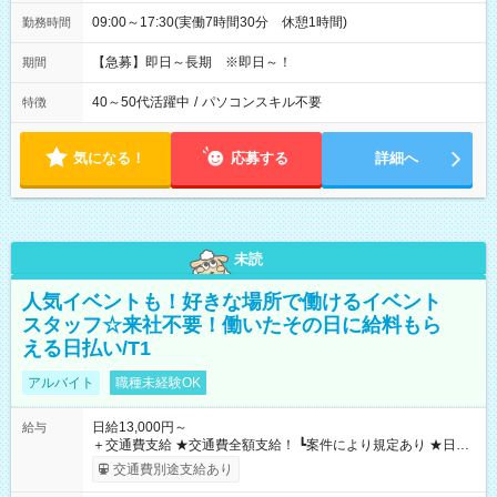
09:00～17:30(実働7時間30分 休憩1時間)
勤務時間
【急募】即日～長期 ※即日～！
期間
40～50代活躍中
/
パソコンスキル不要
特徴
気になる！
応募する
詳細へ
未読
人気イベントも！好きな場所で働けるイベント
スタッフ☆来社不要！働いたその日に給料もら
える日払い/T1
アルバイト
職種未経験OK
日給13,000円～
給与
＋交通費支給 ★交通費全額支給！ ┗案件により規定あり ★日払
いOK！（規定あり） ┗働いたその日に現金GET♪ お仕事後はコ
交通費別途支給あり
ンビニATMから 日払い分を引き落とせます！ 【試用期間】試