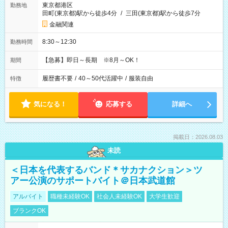
東京都港区
勤務地
田町(東京都)駅から徒歩4分
/
三田(東京都)駅から徒歩7分
金融関連
8:30～12:30
勤務時間
【急募】即日～長期 ※8月～OK！
期間
履歴書不要
/
40～50代活躍中
/
服装自由
特徴
気になる！
応募する
詳細へ
掲載日：2026.08.03
未読
＜日本を代表するバンド＊サカナクション＞ツ
アー公演のサポートバイト＠日本武道館
アルバイト
職種未経験OK
社会人未経験OK
大学生歓迎
ブランクOK