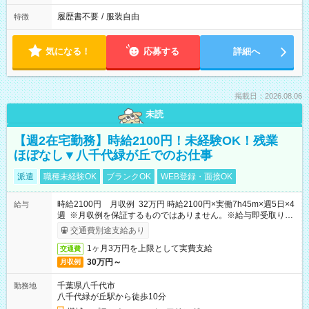
履歴書不要
/
服装自由
特徴
気になる！
応募する
詳細へ
掲載日：2026.08.06
未読
【週2在宅勤務】時給2100円！未経験OK！残業
ほぼなし▼八千代緑が丘でのお仕事
派遣
職種未経験OK
ブランクOK
WEB登録・面接OK
時給2100円 月収例 32万円 時給2100円×実働7h45m×週5日×4
給与
週 ※月収例を保証するものではありません。※給与即受取りサ
ービス利用可（利用条件有）
交通費別途支給あり
1ヶ月3万円を上限として実費支給
交通費
30万円～
月収例
千葉県八千代市
勤務地
八千代緑が丘駅から徒歩10分