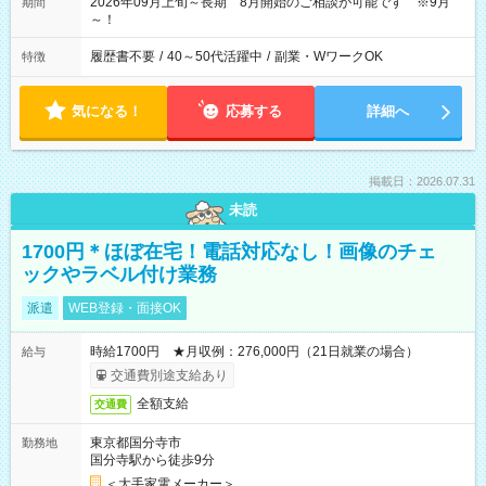
2026年09月上旬～長期 8月開始のご相談が可能です ※9月
期間
～！
履歴書不要
/
40～50代活躍中
/
副業・WワークOK
特徴
気になる！
応募する
詳細へ
掲載日：2026.07.31
未読
1700円＊ほぼ在宅！電話対応なし！画像のチェ
ックやラベル付け業務
派遣
WEB登録・面接OK
時給1700円 ★月収例：276,000円（21日就業の場合）
給与
交通費別途支給あり
全額支給
交通費
東京都国分寺市
勤務地
国分寺駅から徒歩9分
＜大手家電メーカー＞