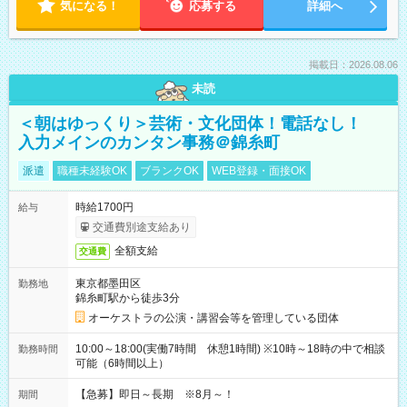
気になる！
応募する
詳細へ
掲載日：2026.08.06
未読
＜朝はゆっくり＞芸術・文化団体！電話なし！
入力メインのカンタン事務＠錦糸町
派遣
職種未経験OK
ブランクOK
WEB登録・面接OK
時給1700円
給与
交通費別途支給あり
全額支給
交通費
東京都墨田区
勤務地
錦糸町駅から徒歩3分
オーケストラの公演・講習会等を管理している団体
10:00～18:00(実働7時間 休憩1時間) ※10時～18時の中で相談
勤務時間
可能（6時間以上）
【急募】即日～長期 ※8月～！
期間