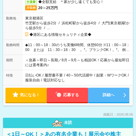
◆全額支給 ＊家が少し遠くても安心！
交通費
20～25万円
月収例
東京都港区
勤務地
竹芝駅から徒歩2分
/
浜松町駅から徒歩4分
/
大門(東京都)駅か
ら徒歩5分
/
…
◆港区にある情報セキュリティ企業◆
◆11：00～18：30のうち実働6時間、休憩60分 ※11：00～18：
勤務時間
00 または 11：30～18：30 。*。ブランクOK！。*。 例え
ば前職が、 在宅/財団法人/事務/コールセンター/受付/販売/カフェ
スタッフ スイーツ販売/ホテルフロント/化粧品販売/など 様々な
＜急募＞即日～長期／8月～9月～も相談OK！応募から最短即日
期間
業界から入社して活躍されています♪
には選考案内♪
日払いOK
/
履歴書不要
/
40～50代活躍中
/
副業・WワークOK
/
特徴
服装自由
/
電話対応なし
気になる！
応募する
詳細へ
掲載日：2026.08.06
未読
＜1日～OK！＞あの有名企業も！展示会や株主