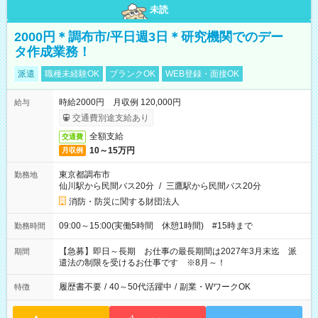
未読
2000円＊調布市/平日週3日＊研究機関でのデー
タ作成業務！
派遣
職種未経験OK
ブランクOK
WEB登録・面接OK
時給2000円 月収例 120,000円
給与
交通費別途支給あり
全額支給
交通費
10～15万円
月収例
東京都調布市
勤務地
仙川駅から民間バス20分
/
三鷹駅から民間バス20分
消防・防災に関する財団法人
09:00～15:00(実働5時間 休憩1時間) #15時まで
勤務時間
【急募】即日～長期 お仕事の最長期間は2027年3月末迄 派
期間
遣法の制限を受けるお仕事です ※8月～！
履歴書不要
/
40～50代活躍中
/
副業・WワークOK
特徴