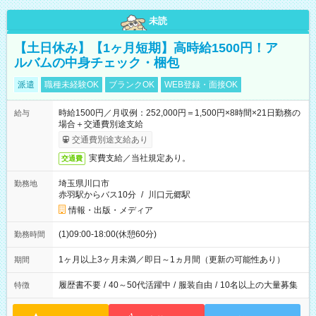
未読
【土日休み】【1ヶ月短期】高時給1500円！ア
ルバムの中身チェック・梱包
派遣
職種未経験OK
ブランクOK
WEB登録・面接OK
時給1500円／月収例：252,000円＝1,500円×8時間×21日勤務の
給与
場合＋交通費別途支給
交通費別途支給あり
実費支給／当社規定あり。
交通費
埼玉県川口市
勤務地
赤羽駅からバス10分
/
川口元郷駅
情報・出版・メディア
(1)09:00-18:00(休憩60分)
勤務時間
1ヶ月以上3ヶ月未満／即日～1ヵ月間（更新の可能性あり）
期間
履歴書不要
/
40～50代活躍中
/
服装自由
/
10名以上の大量募集
特徴