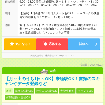
9:00～18:00 希望の時間帯を選べます！ ＜シフト例＞ ・8：30
勤務時間
～12：00 ・10：00～19：00 ・17：00～22：00 ・13：00～
22：00 ・22：00～翌6：00 など
【急募】1日のみOK！即日スタートもOK！ ＜Ｗワークや扶養
期間
内での勤務もＯＫです＞ ＃7月～＃8月～
週1日からOK
/
日払いOK
/
履歴書不要
/
40～50代活躍中
/
副
特徴
業・WワークOK
/
服装自由
/
シフト勤務
/
10名以上の大量募
集
/
電話対応なし
/
パソコンスキル不要
気になる！
応募する
詳細へ
掲載元企業名
株式会社マイワーク（シニア）
掲載日：2026.08.03
未読
【月～土のうち1日～OK】未経験OK！書類のスキ
ャンやデータ登録など
派遣
職種未経験OK
社会人未経験OK
大学生歓迎
ブランクOK
WEB登録・面接OK