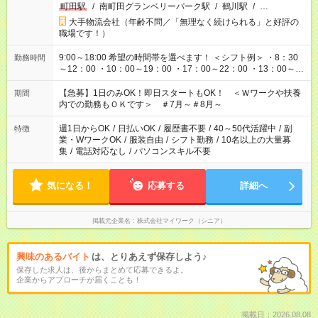
町田駅
/
南町田グランベリーパーク駅
/
鶴川駅
/
…
大手物流会社（年齢不問／「無理なく続けられる」と好評の
職場です！）
9:00～18:00 希望の時間帯を選べます！ ＜シフト例＞ ・8：30
勤務時間
～12：00 ・10：00～19：00 ・17：00～22：00 ・13：00～
22：00 ・22：00～翌6：00 など
【急募】1日のみOK！即日スタートもOK！ ＜Ｗワークや扶養
期間
内での勤務もＯＫです＞ ＃7月～＃8月～
週1日からOK
/
日払いOK
/
履歴書不要
/
40～50代活躍中
/
副
特徴
業・WワークOK
/
服装自由
/
シフト勤務
/
10名以上の大量募
集
/
電話対応なし
/
パソコンスキル不要
気になる！
応募する
詳細へ
掲載元企業名
株式会社マイワーク（シニア）
興味のあるバイト
は、とりあえず保存しよう♪
保存した求人は、後からまとめて応募できるよ。
企業からアプローチが届くことも！
掲載日：2026.08.08