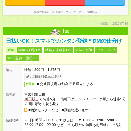
掲載元企業名
株式会社テクノ・サービス 採用担当
掲載日：2026.07.28
未読
日払いOK！スマホでカンタン登録＊DMの仕分け
派遣
職種未経験OK
社会人未経験OK
大学生歓迎
ブランクOK
WEB登録・面接OK
時給1,300円～1,875円
給与
交通費別途支給あり
■ 交通費規定内支給 ※派遣先による
交通費
東京都町田市
勤務地
町田駅
から徒歩5分
/
南町田グランベリーパーク駅から徒歩5分
/
鶴川駅から徒歩5分
/
…
■物流センターなど ■勤務地選べます
＜1日3時間～OK！＞ ▼ 例えば… ▼ 15:00～18:00 15:00～
勤務時間
22:00 17:00～22:00 など こちら以外の時間もお気軽にご相談く
ださい！