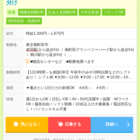
分け
派遣
職種未経験OK
社会人未経験OK
大学生歓迎
ブランクOK
WEB登録・面接OK
時給1,300円～1,875円
給与
東京都町田市
勤務地
町田駅
から徒歩5分
/
南町田グランベリーパーク駅から徒歩5分
/
鶴川駅から徒歩5分
/
…
■物流センターなど ■勤務地選べます
【1日3時間～も相談OK!】午前中のみや18時以降などのシフト
勤務時間
あり！ シフト例 ▼9:00～12:00 ▼9:00～17:00 ▼10:00～19:00
▼18:00～21:00
▼働きたい1日だけの単発OK ＃8月～ ＃9月～
期間
週1日からOK
/
日払いOK
/
40～50代活躍中
/
副業・Wワーク
特徴
OK
/
服装自由
/
シフト勤務
/
10名以上の大量募集
/
電話対応な
し
/
パソコンスキル不要
気になる！
応募する
詳細へ
掲載元企業名
株式会社バイトレ（キャムコムグループ）