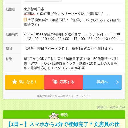
東京都町田市
勤務地
町田駅
/
南町田グランベリーパーク駅
/
鶴川駅
/
…
大手物流会社（年齢不問／「無理なく続けられる」と好評の
職場です）
9:00～18:00 希望の時間帯を選べます！ ＜シフト例＞ ・8：30
勤務時間
～12：00 ・10：00～19：00 ・17：00～22：00 ・13：00～
22：00 ・22：00～翌6：00 など
【急募】即日スタートＯＫ！ 単発1日のみから働けます。
期間
週1日からOK
/
日払いOK
/
履歴書不要
/
40～50代活躍中
/
副
特徴
業・WワークOK
/
服装自由
/
シフト勤務
/
10名以上の大量募
集
/
電話対応なし
/
パソコンスキル不要
気になる！
応募する
詳細へ
掲載元企業名
株式会社マイワーク（シニア）
掲載日：2026.07.24
未読
【1日～】スマホから3分で登録完了＊文房具の仕