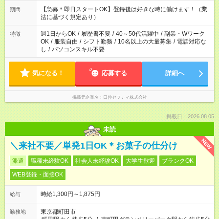
にご相談ください！
【急募＊即日スタートOK】登録後は好きな時に働けます！（業
期間
法に基づく規定あり）
週1日からOK
/
履歴書不要
/
40～50代活躍中
/
副業・Wワーク
特徴
OK
/
服装自由
/
シフト勤務
/
10名以上の大量募集
/
電話対応な
し
/
パソコンスキル不要
気になる！
応募する
詳細へ
掲載元企業名
日伸セフティ株式会社
掲載日：2026.08.05
未読
NEW
＼来社不要／単発1日OK＊お菓子の仕分け
派遣
職種未経験OK
社会人未経験OK
大学生歓迎
ブランクOK
WEB登録・面接OK
時給1,300円～1,875円
給与
東京都町田市
勤務地