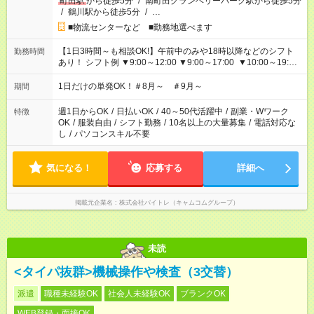
町田駅
から徒歩5分
/
南町田グランベリーパーク駅から徒歩5分
/
鶴川駅から徒歩5分
/
…
■物流センターなど ■勤務地選べます
【1日3時間～も相談OK!】午前中のみや18時以降などのシフト
勤務時間
あり！ シフト例 ▼9:00～12:00 ▼9:00～17:00 ▼10:00～19:00
▼18:00～21:00
1日だけの単発OK！＃8月～ ＃9月～
期間
週1日からOK
/
日払いOK
/
40～50代活躍中
/
副業・Wワーク
特徴
OK
/
服装自由
/
シフト勤務
/
10名以上の大量募集
/
電話対応な
し
/
パソコンスキル不要
気になる！
応募する
詳細へ
掲載元企業名
株式会社バイトレ（キャムコムグループ）
未読
<タイパ抜群>機械操作や検査（3交替）
派遣
職種未経験OK
社会人未経験OK
ブランクOK
WEB登録・面接OK