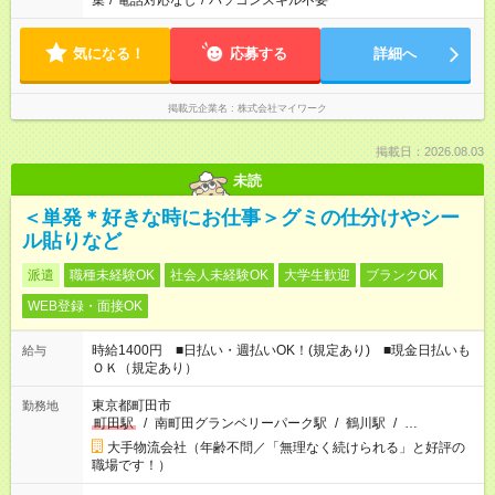
集
/
電話対応なし
/
パソコンスキル不要
気になる！
応募する
詳細へ
掲載元企業名
株式会社マイワーク
掲載日：2026.08.03
未読
＜単発＊好きな時にお仕事＞グミの仕分けやシー
ル貼りなど
派遣
職種未経験OK
社会人未経験OK
大学生歓迎
ブランクOK
WEB登録・面接OK
時給1400円 ■日払い・週払いOK！(規定あり) ■現金日払いも
給与
ＯＫ（規定あり）
東京都町田市
勤務地
町田駅
/
南町田グランベリーパーク駅
/
鶴川駅
/
…
大手物流会社（年齢不問／「無理なく続けられる」と好評の
職場です！）