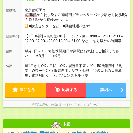
東京都町田市
勤務地
町田駅
から徒歩5分
/
南町田グランベリーパーク駅から徒歩5分
/
鶴川駅から徒歩5分
/
…
■物流センターなど ■勤務地選べます
【1日3時間～も相談OK!】 ＜シフト例＞ 9:00～12:00 12:00～
勤務時間
17:00 17:00～22:00 18:00～21:00 など こちら以外の時間帯も
お気軽にご相談ください！
単発1日～！ ★勤務開始日や期間はお気軽にご相談くださ
期間
い！ ＃8月～ ＃9月～
週1日からOK
/
日払いOK
/
履歴書不要
/
40～50代活躍中
/
副
特徴
業・WワークOK
/
服装自由
/
シフト勤務
/
10名以上の大量募
集
/
電話対応なし
/
パソコンスキル不要
気になる！
応募する
詳細へ
掲載元企業名
株式会社バイトレ（キャムコムグループ）
未読