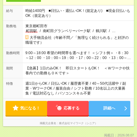
時給1400円 ■日払い・週払いOK！(規定あり) ■現金日払いも
給与
OK（規定あり）
東京都町田市
勤務地
町田駅
/
南町田グランベリーパーク駅
/
鶴川駅
/
…
大手物流会社（年齢不問／「無理なく続けられる」と好評の
職場です）
9:00～18:00 希望の時間帯を選べます！ ＜シフト例＞ ・8：30
勤務時間
～12：00 ・10：00～19：00 ・17：00～22：00 ・13：00～
22：00 ・22：00～翌6：00 など
【急募】1日のみOK！ 即日スタートもOK！ ＜Ｗワークや扶
期間
養内での勤務もＯＫです＞
週1日からOK
/
日払いOK
/
履歴書不要
/
40～50代活躍中
/
副
特徴
業・WワークOK
/
服装自由
/
シフト勤務
/
10名以上の大量募
集
/
電話対応なし
/
パソコンスキル不要
気になる！
応募する
詳細へ
掲載元企業名
株式会社マイワーク（シニア）
掲載日：2026.08.07