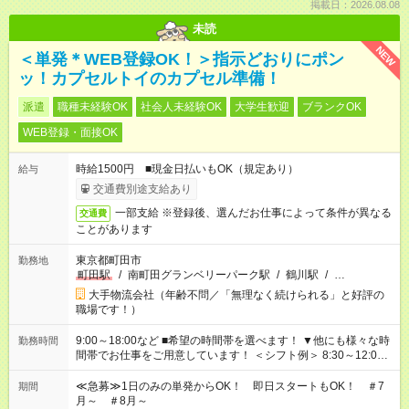
掲載日：2026.08.08
未読
NEW
＜単発＊WEB登録OK！＞指示どおりにポン
ッ！カプセルトイのカプセル準備！
派遣
職種未経験OK
社会人未経験OK
大学生歓迎
ブランクOK
WEB登録・面接OK
時給1500円 ■現金日払いもOK（規定あり）
給与
交通費別途支給あり
一部支給 ※登録後、選んだお仕事によって条件が異なる
交通費
ことがあります
東京都町田市
勤務地
町田駅
/
南町田グランベリーパーク駅
/
鶴川駅
/
…
大手物流会社（年齢不問／「無理なく続けられる」と好評の
職場です！）
9:00～18:00など ■希望の時間帯を選べます！ ▼他にも様々な時
勤務時間
間帯でお仕事をご用意しています！ ＜シフト例＞ 8:30～12:00
17:00～22:00 13:00～22:00 22:00～翌6:00 など
≪急募≫1日のみの単発からOK！ 即日スタートもOK！ ＃7
期間
月～ ＃8月～