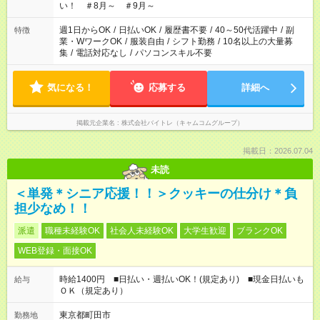
い！ ＃8月～ ＃9月～
週1日からOK
/
日払いOK
/
履歴書不要
/
40～50代活躍中
/
副
特徴
業・WワークOK
/
服装自由
/
シフト勤務
/
10名以上の大量募
集
/
電話対応なし
/
パソコンスキル不要
気になる！
応募する
詳細へ
掲載元企業名
株式会社バイトレ（キャムコムグループ）
掲載日：2026.07.04
未読
＜単発＊シニア応援！！＞クッキーの仕分け＊負
担少なめ！！
派遣
職種未経験OK
社会人未経験OK
大学生歓迎
ブランクOK
WEB登録・面接OK
時給1400円 ■日払い・週払いOK！(規定あり) ■現金日払いも
給与
ＯＫ（規定あり）
東京都町田市
勤務地