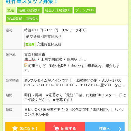
軽作業スタッフ募集！
派遣
職種未経験OK
社会人未経験OK
ブランクOK
WEB登録・面接OK
時給1300円～1550円 ★Wワーク不可
給与
交通費別途支給あり
交通費全額支給
交通費
東京都町田市
勤務地
町田駅
/
玉川学園前駅
/
鶴川駅
/
…
町田市など…勤務地多数！通いやすい勤務地をご紹介しま
す。
週5フルタイムがメインです！ ＜勤務時間の例＞ 8:00～17:00
勤務時間
8:30～17:30 9:00～18:00 10:00～19:00 20:30～翌5:30 など ★
その他にも勤務時間多数！ 日勤のみ、残業なし、交替制など
ご希望を教えてください！
即日～長期 ★応募から「最短2日後」に勤務OK！スタート日は
期間
ご相談ください。★急募です！
日払いOK
/
履歴書不要
/
40～50代活躍中
/
電話対応なし
/
パソ
特徴
コンスキル不要
気になる！
応募する
詳細へ