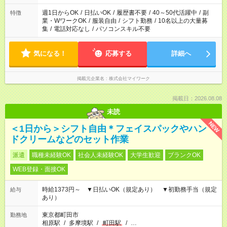
週1日からOK
/
日払いOK
/
履歴書不要
/
40～50代活躍中
/
副
特徴
業・WワークOK
/
服装自由
/
シフト勤務
/
10名以上の大量募
集
/
電話対応なし
/
パソコンスキル不要
気になる！
応募する
詳細へ
掲載元企業名
株式会社マイワーク
掲載日：2026.08.08
未読
NEW
＜1日から＞シフト自由＊フェイスパックやハン
ドクリームなどのセット作業
派遣
職種未経験OK
社会人未経験OK
大学生歓迎
ブランクOK
WEB登録・面接OK
時給1373円～ ▼日払いOK（規定あり） ▼初勤務手当（規定
給与
あり）
東京都町田市
勤務地
相原駅
/
多摩境駅
/
町田駅
/
…