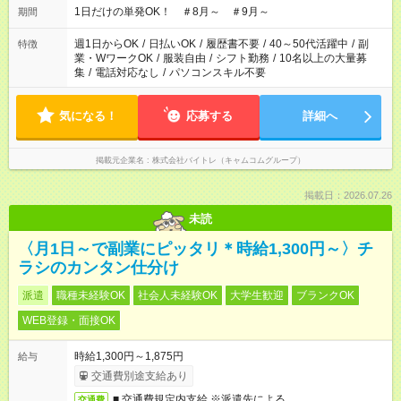
1日だけの単発OK！ ＃8月～ ＃9月～
期間
週1日からOK
/
日払いOK
/
履歴書不要
/
40～50代活躍中
/
副
特徴
業・WワークOK
/
服装自由
/
シフト勤務
/
10名以上の大量募
集
/
電話対応なし
/
パソコンスキル不要
気になる！
応募する
詳細へ
掲載元企業名
株式会社バイトレ（キャムコムグループ）
掲載日：2026.07.26
未読
〈月1日～で副業にピッタリ＊時給1,300円～〉チ
ラシのカンタン仕分け
派遣
職種未経験OK
社会人未経験OK
大学生歓迎
ブランクOK
WEB登録・面接OK
時給1,300円～1,875円
給与
交通費別途支給あり
■ 交通費規定内支給 ※派遣先による
交通費