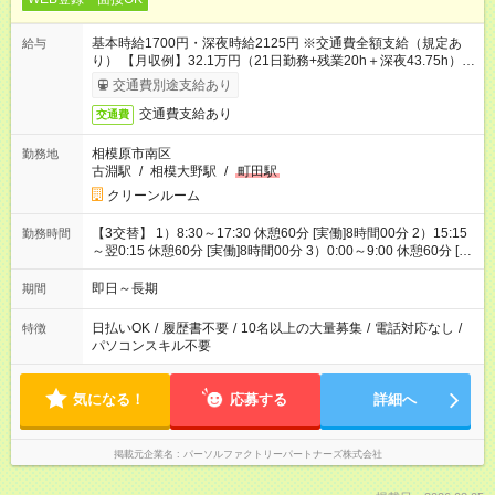
基本時給1700円・深夜時給2125円 ※交通費全額支給（規定あ
給与
り） 【月収例】32.1万円（21日勤務+残業20h＋深夜43.75h）
※朝7回・昼7回・夜7回勤務の場合
交通費別途支給あり
交通費支給あり
交通費
相模原市南区
勤務地
古淵駅
/
相模大野駅
/
町田駅
クリーンルーム
【3交替】 1）8:30～17:30 休憩60分 [実働]8時間00分 2）15:15
勤務時間
～翌0:15 休憩60分 [実働]8時間00分 3）0:00～9:00 休憩60分 [実
働]8時間00分
即日～長期
期間
日払いOK
/
履歴書不要
/
10名以上の大量募集
/
電話対応なし
/
特徴
パソコンスキル不要
気になる！
応募する
詳細へ
掲載元企業名
パーソルファクトリーパートナーズ株式会社