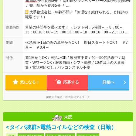
町田駅
から徒歩5分
/
南町田グランベリーパーク駅から徒歩5分
/
鶴川駅から徒歩5分
/
…
大手物流会社（年齢不問／「無理なく続けられる」と好評の
職場です！）
希望の時間帯を選べます！ ＜シフト例：5時間～＞ 8：00～
勤務時間
13：00 10：00～15：00 13：00～18：00 16：00～21：00 ＜
シフト例：8時間～＞ ・10：00～19：00 ・13：00～22：00 ・
22：00～翌6：00 など！是非ご希望をお聞かせください！
≪急募≫1日のみの単発からOK！ 即日スタートもOK！ ＃7
期間
月～ ＃8月～
週1日からOK
/
日払いOK
/
履歴書不要
/
40～50代活躍中
/
副
特徴
業・WワークOK
/
服装自由
/
シフト勤務
/
10名以上の大量募
集
/
電話対応なし
/
パソコンスキル不要
気になる！
応募する
詳細へ
掲載元企業名
株式会社マイワーク
未読
<タイパ抜群>電熱コイルなどの検査（日勤）