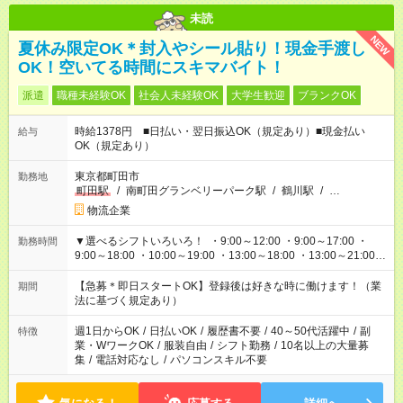
未読
NEW
夏休み限定OK＊封入やシール貼り！現金手渡し
OK！空いてる時間にスキマバイト！
派遣
職種未経験OK
社会人未経験OK
大学生歓迎
ブランクOK
時給1378円 ■日払い・翌日振込OK（規定あり）■現金払い
給与
OK（規定あり）
東京都町田市
勤務地
町田駅
/
南町田グランベリーパーク駅
/
鶴川駅
/
…
物流企業
▼選べるシフトいろいろ！ ・9:00～12:00 ・9:00～17:00 ・
勤務時間
9:00～18:00 ・10:00～19:00 ・13:00～18:00 ・13:00～21:00
・22:00～翌6:00 など 上記以外の時間で相談可能なお仕事も！
あなたの希望を教えてください！
【急募＊即日スタートOK】登録後は好きな時に働けます！（業
期間
法に基づく規定あり）
週1日からOK
/
日払いOK
/
履歴書不要
/
40～50代活躍中
/
副
特徴
業・WワークOK
/
服装自由
/
シフト勤務
/
10名以上の大量募
集
/
電話対応なし
/
パソコンスキル不要