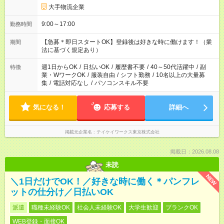
大手物流企業
9:00～17:00
勤務時間
【急募＊即日スタートOK】登録後は好きな時に働けます！（業
期間
法に基づく規定あり）
週1日からOK
/
日払いOK
/
履歴書不要
/
40～50代活躍中
/
副
特徴
業・WワークOK
/
服装自由
/
シフト勤務
/
10名以上の大量募
集
/
電話対応なし
/
パソコンスキル不要
気になる！
応募する
詳細へ
掲載元企業名
テイケイワークス東京株式会社
掲載日：2026.08.08
未読
NEW
＼1日だけでOK！／好きな時に働く＊パンフレ
ットの仕分け／日払いOK
派遣
職種未経験OK
社会人未経験OK
大学生歓迎
ブランクOK
WEB登録・面接OK