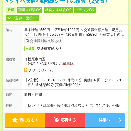
<タイパ抜群>電熱線シートの検査（2交替）
派遣
職種未経験OK
社会人未経験OK
ブランクOK
WEB登録・面接OK
基本時給1550円・深夜時給1938円 ※交通費全額支給（規定あ
給与
り） 【月収例】25.9万円（20日勤務＋深夜30h ※残業なしの場
合）
交通費別途支給あり
交通費支給あり
交通費
相模原市南区
勤務地
古淵駅
/
相模大野駅
/
町田駅
クリーンルーム
【2交替】 1）8:30～17:30 休憩60分 [実働]8時間00分 2）17:15
勤務時間
～翌2:15 休憩60分 [実働]8時間00分
即日～長期
期間
日払いOK
/
履歴書不要
/
電話対応なし
/
パソコンスキル不要
特徴
気になる！
応募する
詳細へ