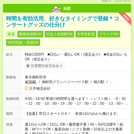
掲載日：2026.08.05
未読
NEW
時間を有効活用、好きなタイミングで登録＊コ
ンサートグッズの仕分け
派遣
職種未経験OK
社会人未経験OK
大学生歓迎
ブランクOK
WEB登録・面接OK
時給1300円 ■日払い・週払いOK！(規定あり) ■現金日払いも
給与
OK（規定あり）
交通費別途支給あり
東京都町田市
勤務地
町田駅
/
南町田グランベリーパーク駅
/
鶴川駅
/
…
大手物流会社
9:00～18:00 希望の時間帯を選べます！ ＜シフト例＞ ・8：30
勤務時間
～12：00 ・10：00～19：00 ・17：00～22：00 ・13：00～
22：00 ・22：00～翌6：00 など
【急募】即日スタートＯＫ！ 単発1日のみから働けます。
期間
週1日からOK
/
日払いOK
/
履歴書不要
/
40～50代活躍中
/
副
特徴
業・WワークOK
/
服装自由
/
シフト勤務
/
10名以上の大量募