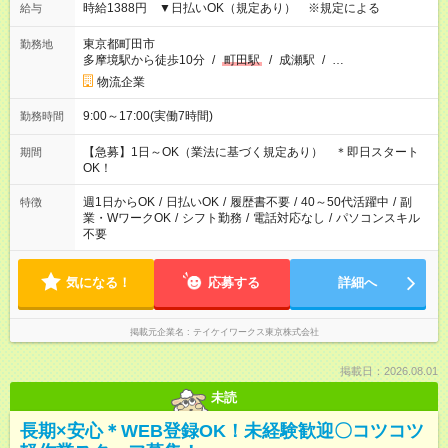
時給1388円 ▼日払いOK（規定あり） ※規定による
給与
東京都町田市
勤務地
多摩境駅から徒歩10分
/
町田駅
/
成瀬駅
/
…
物流企業
9:00～17:00(実働7時間)
勤務時間
【急募】1日～OK（業法に基づく規定あり） ＊即日スタート
期間
OK！
週1日からOK
/
日払いOK
/
履歴書不要
/
40～50代活躍中
/
副
特徴
業・WワークOK
/
シフト勤務
/
電話対応なし
/
パソコンスキル
不要
気になる！
応募する
詳細へ
掲載元企業名
テイケイワークス東京株式会社
掲載日：2026.08.01
未読
長期×安心＊WEB登録OK！未経験歓迎〇コツコツ