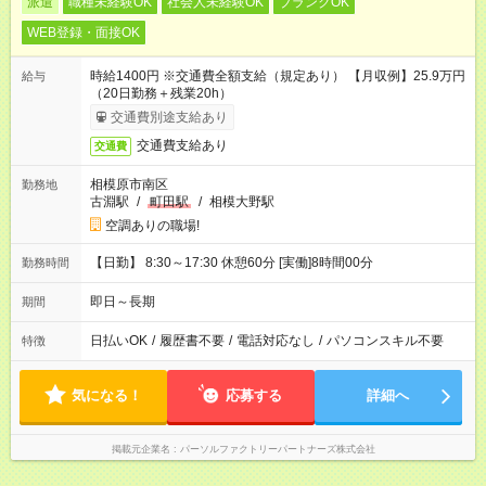
派遣
職種未経験OK
社会人未経験OK
ブランクOK
WEB登録・面接OK
時給1400円 ※交通費全額支給（規定あり） 【月収例】25.9万円
給与
（20日勤務＋残業20h）
交通費別途支給あり
交通費支給あり
交通費
相模原市南区
勤務地
古淵駅
/
町田駅
/
相模大野駅
空調ありの職場!
【日勤】 8:30～17:30 休憩60分 [実働]8時間00分
勤務時間
即日～長期
期間
日払いOK
/
履歴書不要
/
電話対応なし
/
パソコンスキル不要
特徴
気になる！
応募する
詳細へ
掲載元企業名
パーソルファクトリーパートナーズ株式会社