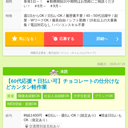
単発1日～！ ★勤務開始日や期間はお気軽にご相談くださ
期間
い！ ＃8月～ ＃9月～
週1日からOK
/
日払いOK
/
履歴書不要
/
40～50代活躍中
/
副
特徴
業・WワークOK
/
服装自由
/
シフト勤務
/
10名以上の大量募
集
/
電話対応なし
/
パソコンスキル不要
気になる！
応募する
詳細へ
掲載元企業名
株式会社バイトレ（キャムコムグループ）
掲載日：2026.07.25
未読
【60代応援＊日払い可】チョコレートの仕分けな
どカンタン軽作業
派遣
職種未経験OK
社会人未経験OK
大学生歓迎
ブランクOK
WEB登録・面接OK
時給1400円 ■日払い・週払いOK！(規定あり) ■現金日払いも
給与
OK（規定あり）
交通費別途支給あり