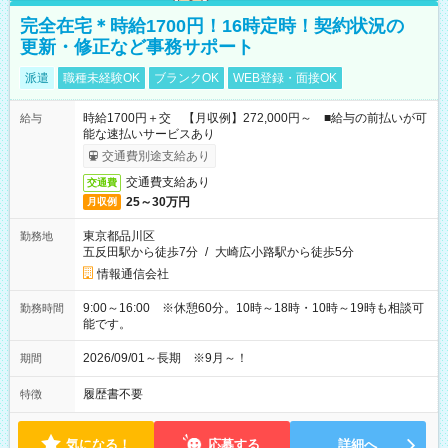
完全在宅＊時給1700円！16時定時！契約状況の
更新・修正など事務サポート
派遣
職種未経験OK
ブランクOK
WEB登録・面接OK
時給1700円＋交 【月収例】272,000円～ ■給与の前払いが可
給与
能な速払いサービスあり
交通費別途支給あり
交通費支給あり
交通費
25～30万円
月収例
東京都品川区
勤務地
五反田駅から徒歩7分
/
大崎広小路駅から徒歩5分
情報通信会社
9:00～16:00 ※休憩60分。10時～18時・10時～19時も相談可
勤務時間
能です。
2026/09/01～長期 ※9月～！
期間
履歴書不要
特徴
気になる！
応募する
詳細へ