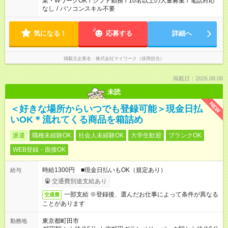
業・WワークOK
/
シフト勤務
/
10名以上の大量募集
/
電話対応
なし
/
パソコンスキル不要
気になる！
応募する
詳細へ
掲載元企業名
株式会社マイワーク（採用担当）
掲載日：2026.08.08
未読
NEW
＜好きな場所からいつでも登録可能＞現金日払
いOK＊流れてくる商品を箱詰め
派遣
職種未経験OK
社会人未経験OK
大学生歓迎
ブランクOK
WEB登録・面接OK
時給1300円 ■現金日払いもOK（規定あり）
給与
交通費別途支給あり
一部支給 ※登録後、選んだお仕事によって条件が異なる
交通費
ことがあります
東京都町田市
勤務地