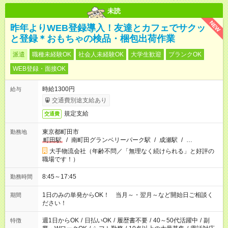
未読
NEW
昨年よりWEB登録導入！友達とカフェでサクッ
と登録＊おもちゃの検品・梱包出荷作業
派遣
職種未経験OK
社会人未経験OK
大学生歓迎
ブランクOK
WEB登録・面接OK
時給1300円
給与
交通費別途支給あり
規定支給
交通費
東京都町田市
勤務地
町田駅
/
南町田グランベリーパーク駅
/
成瀬駅
/
…
大手物流会社（年齢不問／「無理なく続けられる」と好評の
職場です！）
8:45～17:45
勤務時間
1日のみの単発からOK！ 当月～・翌月～など開始日ご相談く
期間
ださい！
週1日からOK
/
日払いOK
/
履歴書不要
/
40～50代活躍中
/
副
特徴