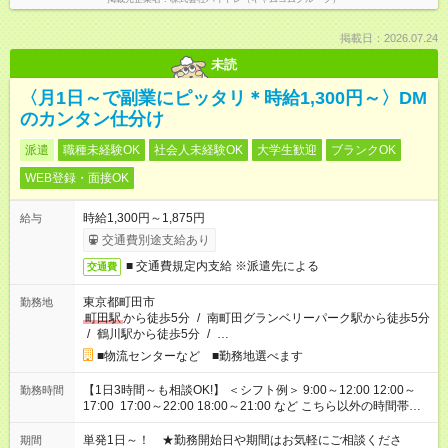
掲載日：2026.07.24
未読
〈月1日～で副業にピッタリ＊時給1,300円～〉DM
のカンタン仕分け
派遣
職種未経験OK
社会人未経験OK
大学生歓迎
ブランクOK
WEB登録・面接OK
時給1,300円～1,875円
給与
交通費別途支給あり
■ 交通費規定内支給 ※派遣先による
交通費
東京都町田市
勤務地
町田駅
から徒歩5分
/
南町田グランベリーパーク駅から徒歩5分
/
鶴川駅から徒歩5分
/
…
■物流センターなど ■勤務地選べます
【1日3時間～も相談OK!】 ＜シフト例＞ 9:00～12:00 12:00～
勤務時間
17:00 17:00～22:00 18:00～21:00 など こちら以外の時間帯も
お気軽にご相談ください！
単発1日～！ ★勤務開始日や期間はお気軽にご相談くださ
期間