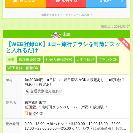
気になる！
応募する
詳細へ
掲載元企業名
テイケイトレード株式会社
掲載日：2026.08.07
未読
NEW
【WEB登録OK】1日～旅行チラシを封筒にスッ
と入れるだけ
派遣
職種未経験OK
社会人未経験OK
大学生歓迎
ブランクOK
WEB登録・面接OK
時給1304円 ■日払い・翌日振込みOK※規定あり ■初勤務手
給与
当あり※規定あり
交通費別途支給あり
東京都町田市
勤務地
町田駅
/
南町田グランベリーパーク駅
/
成瀬駅
/
…
物流企業
9:00～18:00 ▼選べるシフト制 10:00～19:00 13:00～22:00
勤務時間
17:00～22:00 20:00～翌5:00 など、シフトは多種多様！ お気軽