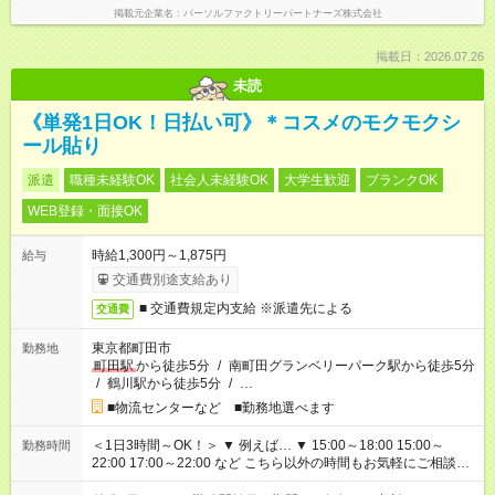
掲載元企業名
パーソルファクトリーパートナーズ株式会社
掲載日：2026.07.26
未読
《単発1日OK！日払い可》＊コスメのモクモクシ
ール貼り
派遣
職種未経験OK
社会人未経験OK
大学生歓迎
ブランクOK
WEB登録・面接OK
時給1,300円～1,875円
給与
交通費別途支給あり
■ 交通費規定内支給 ※派遣先による
交通費
東京都町田市
勤務地
町田駅
から徒歩5分
/
南町田グランベリーパーク駅から徒歩5分
/
鶴川駅から徒歩5分
/
…
■物流センターなど ■勤務地選べます
＜1日3時間～OK！＞ ▼ 例えば… ▼ 15:00～18:00 15:00～
勤務時間
22:00 17:00～22:00 など こちら以外の時間もお気軽にご相談く
ださい！