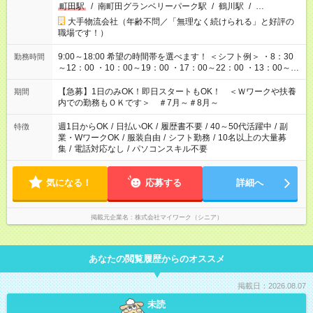
町田駅
/
南町田グランベリーパーク駅
/
鶴川駅
/
…
大手物流会社（年齢不問／「無理なく続けられる」と好評の
職場です！）
9:00～18:00 希望の時間帯を選べます！ ＜シフト例＞ ・8：30
勤務時間
～12：00 ・10：00～19：00 ・17：00～22：00 ・13：00～
22：00 ・22：00～翌6：00 など
【急募】1日のみOK！即日スタートもOK！ ＜Ｗワークや扶養
期間
内での勤務もＯＫです＞ ＃7月～＃8月～
週1日からOK
/
日払いOK
/
履歴書不要
/
40～50代活躍中
/
副
特徴
業・WワークOK
/
服装自由
/
シフト勤務
/
10名以上の大量募
集
/
電話対応なし
/
パソコンスキル不要
気になる！
応募する
詳細へ
掲載元企業名
株式会社マイワーク（シニア）
あなたの閲覧履歴からのオススメ
掲載日：2026.08.07
未読