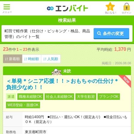
0
メニュー
気になる！
ログイン
検索結果
町田で軽作業（仕分け・ピッキング・検品、商品
条件の変更
管理）のバイト一覧
23
1,370
件中
1
～
23
件表示
平均時給:
円
新着順
時給順
人気順
掲載日：2026.08.08
未読
NEW
＜単発＊シニア応援！！＞おもちゃの仕分け＊
負担少なめ！！
派遣
職種未経験OK
社会人未経験OK
大学生歓迎
ブランクOK
WEB登録・面接OK
時給1400円 ■日払い・週払いOK！(規定あり) ■現金日払いも
給与
ＯＫ（規定あり）
東京都町田市
勤務地