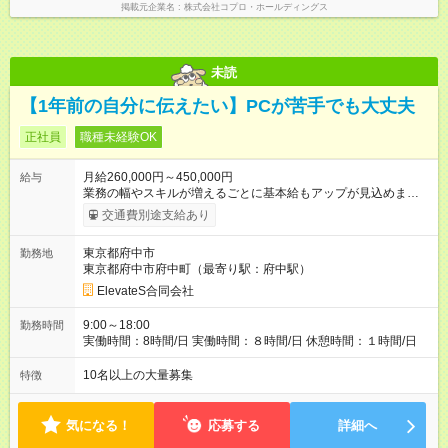
掲載元企業名
株式会社コプロ・ホールディングス
未読
【1年前の自分に伝えたい】PCが苦手でも大丈夫
正社員
職種未経験OK
月給260,000円～450,000円
給与
業務の幅やスキルが増えるごとに基本給もアップが見込めま
す。 「頑張った分がきちんと評価される」環境で、着実に成長
交通費別途支給あり
しながら収入アップを目指せます◎ また、未経験から安心して
スタートできるよう、 ITスクール無料受講制度や研修期間中の
東京都府中市
勤務地
給与保証制度もご用意！ 資格取得支援制度も充実しており、受
東京都府中市府中町（最寄り駅：府中駅）
験費用は会社が全額負担◎ 合格者（資格保有者）には資格手当
も支給しています！ ▼取得可能資格例 ・ITパスポート ・
ElevateS合同会社
MOS（Microsoft Office Specialist） ・CAD利用技術者試験 ・基
本情報技術者試験 ・AWS認定資格 ・CCNA など そのほかに
9:00～18:00
勤務時間
も…
実働時間：8時間/日 実働時間：８時間/日 休憩時間：１時間/日
10名以上の大量募集
特徴
気になる！
応募する
詳細へ