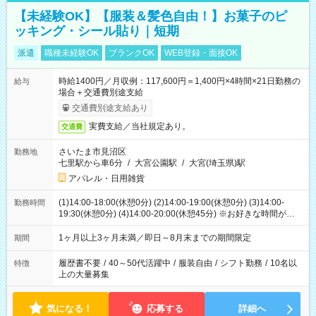
【未経験OK】【服装＆髪色自由！】お菓子のピ
ッキング・シール貼り｜短期
派遣
職種未経験OK
ブランクOK
WEB登録・面接OK
時給1400円／月収例：117,600円＝1,400円×4時間×21日勤務の
給与
場合＋交通費別途支給
交通費別途支給あり
実費支給／当社規定あり。
交通費
さいたま市見沼区
勤務地
七里駅から車6分
/
大宮公園駅
/
大宮(埼玉県)駅
アパレル・日用雑貨
(1)14:00-18:00(休憩0分) (2)14:00-19:00(休憩0分) (3)14:00-
勤務時間
19:30(休憩0分) (4)14:00-20:00(休憩45分) ※お好きな時間が選べ
ます
1ヶ月以上3ヶ月未満／即日～8月末までの期間限定
期間
履歴書不要
/
40～50代活躍中
/
服装自由
/
シフト勤務
/
10名以
特徴
上の大量募集
気になる！
応募する
詳細へ