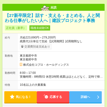
未読
【27新卒限定】話す・支える・まとめる。人と関
わる仕事がしたい人へ｜建設プロジェクト事務
正社員（新卒）
職種未経験OK
月給223,690円～279,200円
給与
残業代1分単位で支給 【試用期間】試用期間なし
交通費別途支給あり
東京都府中市
勤務地
東京都府中市
株式会社コプロ・ホールディングス
8:00～17:00
勤務時間
実働時間：8時間/日 休憩1時間 残業はほとんどなく、定時で帰れ
る日が多い働き方です。 毎日の業務は進捗管理や事務が中心な
ので、 「今日やるべき仕事」が終われば、自然と区切りをつけ
10名以上の大量募集
特徴
やすいのが特長。 突発的な対応も少なく、無理をさせない働き
方を大切にしています。
気になる！
応募する
詳細へ