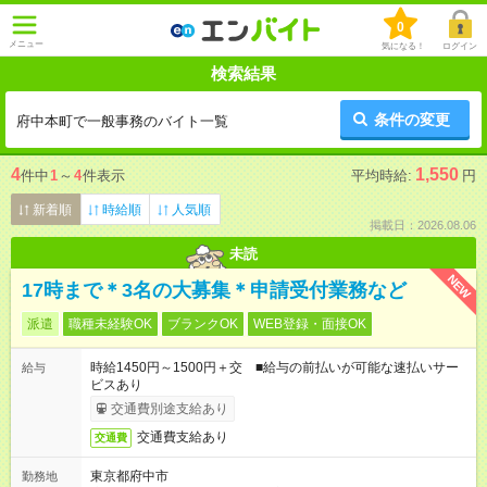
0
メニュー
気になる！
ログイン
検索結果
条件の変更
府中本町で一般事務のバイト一覧
4
1,550
件中
1
～
4
件表示
平均時給:
円
新着順
時給順
人気順
掲載日：2026.08.06
未読
NEW
17時まで＊3名の大募集＊申請受付業務など
派遣
職種未経験OK
ブランクOK
WEB登録・面接OK
時給1450円～1500円＋交 ■給与の前払いが可能な速払いサー
給与
ビスあり
交通費別途支給あり
交通費支給あり
交通費
東京都府中市
勤務地