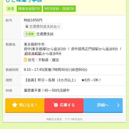
派遣
職種未経験OK
WEB登録・面接OK
時給1650円
給与
交通費別途支給あり
交通費支給
交通費
東京都府中市
勤務地
府中(東京都)駅から徒歩3分
/
府中競馬正門前駅から徒歩8分
/
府中本町駅
から徒歩9分
住宅・不動産・建設
9:15～17:45(実働:7時間30分) (休憩60分)
勤務時間
【急募】即日～長期（3カ月以上） ★8月～OK！
期間
履歴書不要
/
40～50代活躍中
特徴
気になる！
応募する
詳細へ
掲載元企業名
アデコ株式会社