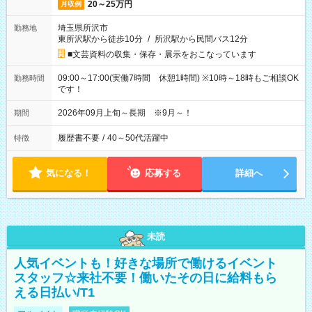
20～25万円
月収例
埼玉県所沢市
勤務地
東所沢駅から徒歩10分
/
所沢駅から民間バス12分
■文芸資料の収集・保存・展示をおこなっています
09:00～17:00(実働7時間 休憩1時間) ※10時～18時もご相談OK
勤務時間
です！
2026年09月上旬～長期 ※9月～！
期間
履歴書不要
/
40～50代活躍中
特徴
気になる！
応募する
詳細へ
未読
人気イベントも！好きな場所で働けるイベント
スタッフ☆来社不要！働いたその日に給料もら
える日払い/T1