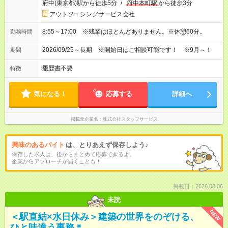
府中(東京都)駅から徒歩5分
/
府中本町駅
から徒歩3分
アウトソーシングサービス会社
8:55～17:00 ※残業はほとんどありません。※休憩60分。
勤務時間
2026/09/25～長期 ※開始日はご相談可能です！ ※9月～！
期間
履歴書不要
特徴
気になる！
応募する
詳細へ
掲載元企業名
株式会社スタッフサービス
興味のあるバイト
は、とりあえず保存しよう♪
保存した求人は、後からまとめて応募できるよ。
企業からアプローチが届くことも！
掲載日：2026.08.06
未読
NEW
＜駅直結×水日休み＞建築の世界をのぞける、
ひと味違う事務＊