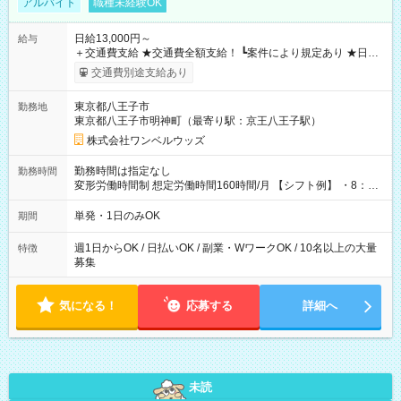
アルバイト
職種未経験OK
日給13,000円～
給与
＋交通費支給 ★交通費全額支給！ ┗案件により規定あり ★日払
いOK！（規定あり） ┗働いたその日に現金GET♪ お仕事後はコ
交通費別途支給あり
ンビニATMから 日払い分を引き落とせます！ 【試用期間】試
用期間なし
東京都八王子市
勤務地
東京都八王子市明神町（最寄り駅：京王八王子駅）
株式会社ワンベルウッズ
勤務時間は指定なし
勤務時間
変形労働時間制 想定労働時間160時間/月 【シフト例】 ・8：00
～21：00
単発・1日のみOK
期間
週1日からOK / 日払いOK / 副業・WワークOK / 10名以上の大量
特徴
募集
気になる！
応募する
詳細へ
未読