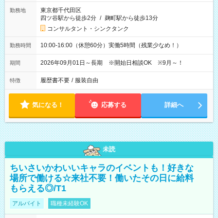
東京都千代田区
勤務地
四ツ谷駅から徒歩2分
/
麹町駅から徒歩13分
コンサルタント・シンクタンク
10:00-16:00（休憩60分）実働5時間（残業少なめ！）
勤務時間
2026年09月01日～長期 ※開始日相談OK ※9月～！
期間
履歴書不要
/
服装自由
特徴
気になる！
応募する
詳細へ
未読
ちいさいかわいいキャラのイベントも！好きな
場所で働ける☆来社不要！働いたその日に給料
もらえる◎/T1
アルバイト
職種未経験OK