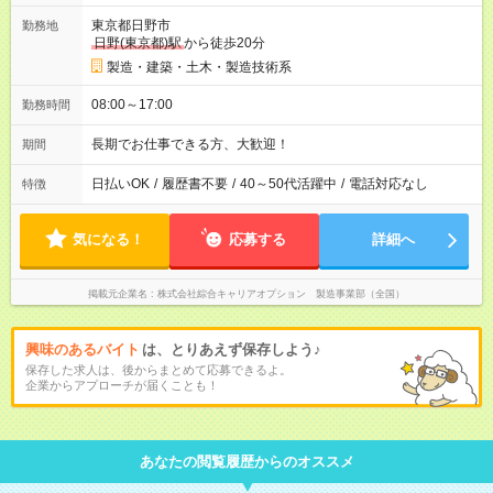
東京都日野市
勤務地
日野(東京都)駅
から徒歩20分
製造・建築・土木・製造技術系
08:00～17:00
勤務時間
長期でお仕事できる方、大歓迎！
期間
日払いOK
/
履歴書不要
/
40～50代活躍中
/
電話対応なし
特徴
気になる！
応募する
詳細へ
掲載元企業名
株式会社綜合キャリアオプション 製造事業部（全国）
興味のあるバイト
は、とりあえず保存しよう♪
保存した求人は、後からまとめて応募できるよ。
企業からアプローチが届くことも！
あなたの閲覧履歴からのオススメ