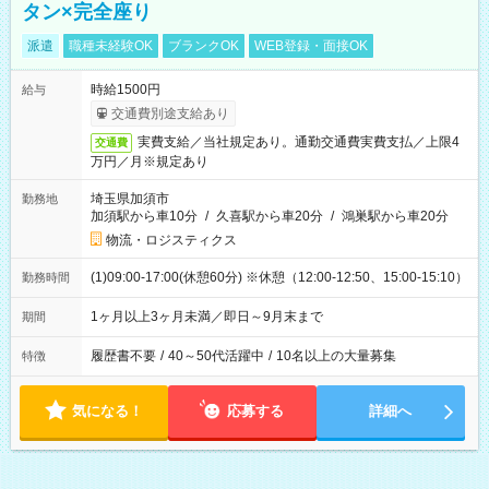
タン×完全座り
派遣
職種未経験OK
ブランクOK
WEB登録・面接OK
時給1500円
給与
交通費別途支給あり
実費支給／当社規定あり。通勤交通費実費支払／上限4
交通費
万円／月※規定あり
埼玉県加須市
勤務地
加須駅から車10分
/
久喜駅から車20分
/
鴻巣駅から車20分
物流・ロジスティクス
(1)09:00-17:00(休憩60分) ※休憩（12:00-12:50、15:00-15:10）
勤務時間
1ヶ月以上3ヶ月未満／即日～9月末まで
期間
履歴書不要
/
40～50代活躍中
/
10名以上の大量募集
特徴
気になる！
応募する
詳細へ