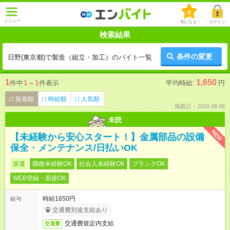
0
メニュー
気になる！
ログイン
検索結果
条件の変更
日野(東京都)で製造（組立・加工）のバイト一覧
1
1,650
件中
1
～
1
件表示
平均時給:
円
新着順
時給順
人気順
掲載日：2026.08.06
未読
NEW
【未経験から安心スタート！】金属部品の設備
保全・メンテナンス/日払いOK
派遣
職種未経験OK
社会人未経験OK
ブランクOK
WEB登録・面接OK
時給1650円
給与
交通費別途支給あり
交通費規定内支給
交通費