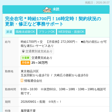
掲載日：2026.08.07
未読
完全在宅＊時給1700円！16時定時！契約状況の
更新・修正など事務サポート
派遣
職種未経験OK
ブランクOK
WEB登録・面接OK
時給1700円＋交 【月収例】272,000円～ ■給与の前払いが可
給与
能な速払いサービスあり
交通費別途支給あり
交通費支給あり
交通費
25～30万円
月収例
東京都品川区
勤務地
五反田駅から徒歩7分
/
大崎広小路駅から徒歩5分
情報通信会社
9:00～16:00 ※休憩60分。10時～18時・10時～19時も相談可
勤務時間
能です。
2026/09/01～長期 ※9月～！
期間
履歴書不要
特徴