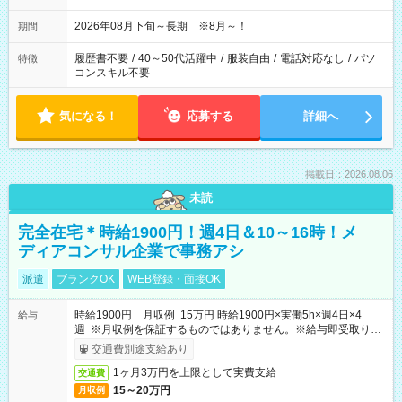
2026年08月下旬～長期 ※8月～！
期間
履歴書不要
/
40～50代活躍中
/
服装自由
/
電話対応なし
/
パソ
特徴
コンスキル不要
気になる！
応募する
詳細へ
掲載日：2026.08.06
未読
完全在宅＊時給1900円！週4日＆10～16時！メ
ディアコンサル企業で事務アシ
派遣
ブランクOK
WEB登録・面接OK
時給1900円 月収例 15万円 時給1900円×実働5h×週4日×4
給与
週 ※月収例を保証するものではありません。※給与即受取りサ
ービス利用可（利用条件有）
交通費別途支給あり
1ヶ月3万円を上限として実費支給
交通費
15～20万円
月収例