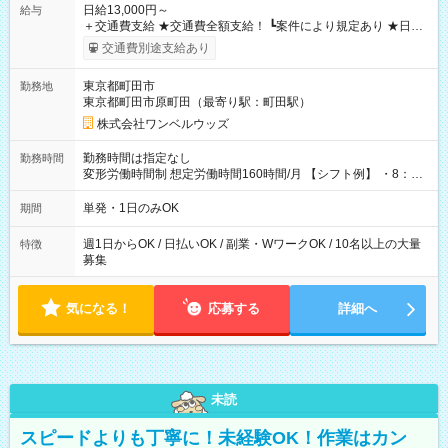
日給13,000円～
給与
＋交通費支給 ★交通費全額支給！ ┗案件により規定あり ★日払
いOK！（規定あり） ┗働いたその日に現金GET♪ お仕事後はコ
交通費別途支給あり
ンビニATMから 日払い分を引き落とせます！ 【試用期間】試
用期間なし
東京都町田市
勤務地
東京都町田市原町田（最寄り駅：町田駅）
株式会社ワンベルウッズ
勤務時間は指定なし
勤務時間
変形労働時間制 想定労働時間160時間/月 【シフト例】 ・8：00
～21：00
単発・1日のみOK
期間
週1日からOK / 日払いOK / 副業・WワークOK / 10名以上の大量
特徴
募集
気になる！
応募する
詳細へ
未読
スピードよりも丁寧に！未経験OK！作業はカン