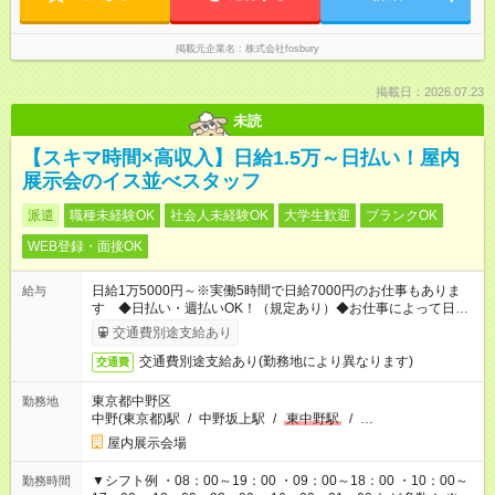
掲載元企業名
株式会社fosbury
掲載日：2026.07.23
未読
【スキマ時間×高収入】日給1.5万～日払い！屋内
展示会のイス並べスタッフ
派遣
職種未経験OK
社会人未経験OK
大学生歓迎
ブランクOK
WEB登録・面接OK
日給1万5000円～※実働5時間で日給7000円のお仕事もありま
給与
す ◆日払い・週払いOK！（規定あり）◆お仕事によって日給も
異なります
交通費別途支給あり
交通費別途支給あり(勤務地により異なります)
交通費
東京都中野区
勤務地
中野(東京都)駅
/
中野坂上駅
/
東中野駅
/
…
屋内展示会場
▼シフト例 ・08：00～19：00 ・09：00～18：00 ・10：00～
勤務時間