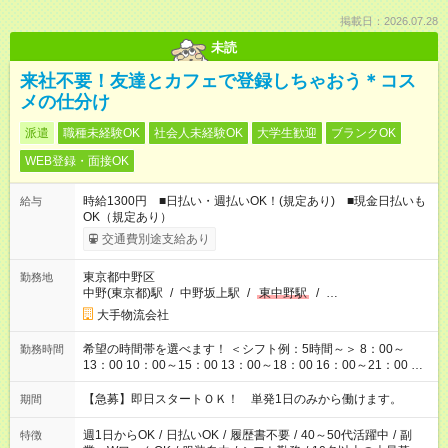
掲載日：2026.07.28
未読
来社不要！友達とカフェで登録しちゃおう＊コス
メの仕分け
派遣
職種未経験OK
社会人未経験OK
大学生歓迎
ブランクOK
WEB登録・面接OK
時給1300円 ■日払い・週払いOK！(規定あり) ■現金日払いも
給与
OK（規定あり）
交通費別途支給あり
東京都中野区
勤務地
中野(東京都)駅
/
中野坂上駅
/
東中野駅
/
…
大手物流会社
希望の時間帯を選べます！ ＜シフト例：5時間～＞ 8：00～
勤務時間
13：00 10：00～15：00 13：00～18：00 16：00～21：00 ＜
シフト例：8時間～＞ ・10：00～19：00 ・13：00～22：00 ・
22：00～翌6：00 など！是非ご希望をお聞かせください！
【急募】即日スタートＯＫ！ 単発1日のみから働けます。
期間
週1日からOK
/
日払いOK
/
履歴書不要
/
40～50代活躍中
/
副
特徴