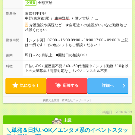
全額支給
交通費
東京都中野区
勤務地
中野(東京都)駅
/
東中野駅
/
鷺ノ宮駅
/
…
介護施設や病院など ★自宅近くの施設がいいなど勤務地ご
相談ください
【シフト例】 07:00～16:00 09:00～18:00 17:00～09:00 ※ 上記
勤務時間
は一例です！その他シフトもご相談ください！
即日～2ヶ月以上 ■開始日の相談OK！
期間
日払いOK
/
履歴書不要
/
40～50代活躍中
/
シフト勤務
/
10名以
特徴
上の大量募集
/
電話対応なし
/
パソコンスキル不要
気になる！
応募する
詳細へ
掲載元企業名
株式会社ニッソーネット
掲載日：2026.07.23
未読
＼単発＆日払いOK／エンタメ系のイベントスタッ