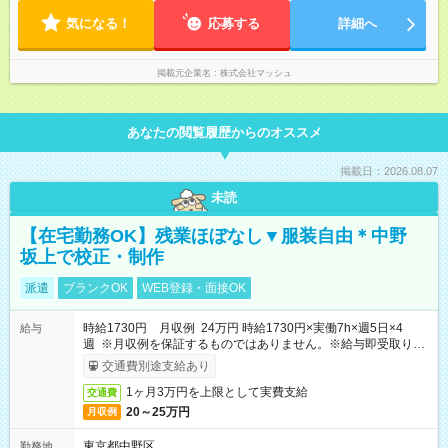
気になる！
応募する
詳細へ
掲載元企業名
株式会社マッシュ
あなたの閲覧履歴からのオススメ
掲載日：2026.08.07
未読
【在宅勤務OK】残業ほぼなし▼服装自由＊中野
坂上で校正・制作
派遣
ブランクOK
WEB登録・面接OK
時給1730円 月収例 24万円 時給1730円×実働7h×週5日×4
給与
週 ※月収例を保証するものではありません。※給与即受取りサ
ービス利用可（利用条件有）
交通費別途支給あり
1ヶ月3万円を上限として実費支給
交通費
20～25万円
月収例
東京都中野区
勤務地