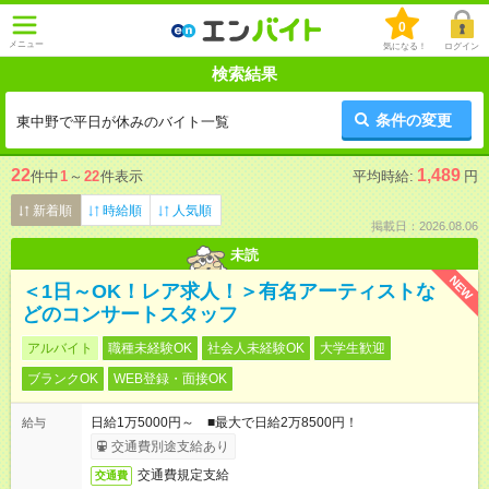
0
メニュー
気になる！
ログイン
検索結果
条件の変更
東中野で平日が休みのバイト一覧
22
1,489
件中
1
～
22
件表示
平均時給:
円
新着順
時給順
人気順
掲載日：2026.08.06
未読
NEW
＜1日～OK！レア求人！＞有名アーティストな
どのコンサートスタッフ
アルバイト
職種未経験OK
社会人未経験OK
大学生歓迎
ブランクOK
WEB登録・面接OK
日給1万5000円～ ■最大で日給2万8500円！
給与
交通費別途支給あり
交通費規定支給
交通費