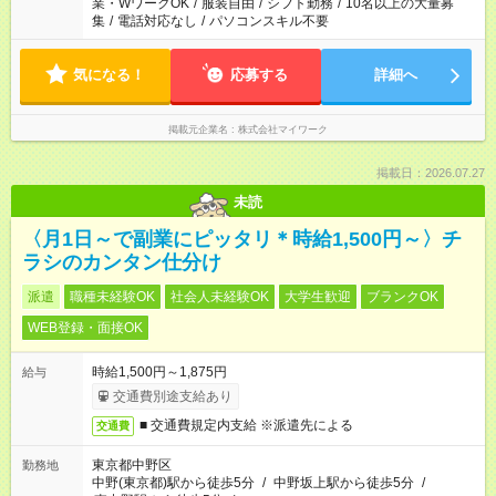
業・WワークOK
/
服装自由
/
シフト勤務
/
10名以上の大量募
集
/
電話対応なし
/
パソコンスキル不要
気になる！
応募する
詳細へ
掲載元企業名
株式会社マイワーク
掲載日：2026.07.27
未読
〈月1日～で副業にピッタリ＊時給1,500円～〉チ
ラシのカンタン仕分け
派遣
職種未経験OK
社会人未経験OK
大学生歓迎
ブランクOK
WEB登録・面接OK
時給1,500円～1,875円
給与
交通費別途支給あり
■ 交通費規定内支給 ※派遣先による
交通費
東京都中野区
勤務地
中野(東京都)駅から徒歩5分
/
中野坂上駅から徒歩5分
/