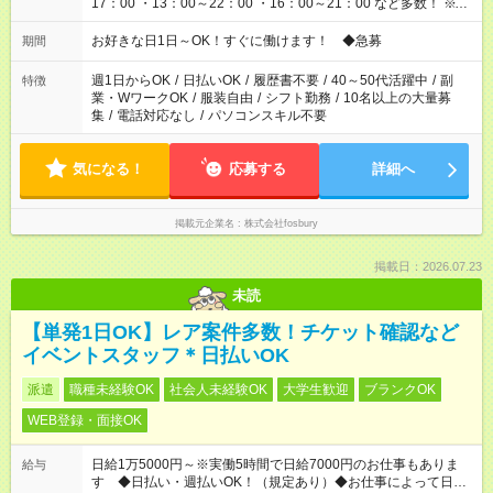
17：00 ・13：00～22：00 ・16：00～21：00 など多数！ ※お
仕事により勤務時間が異なります
お好きな日1日～OK！すぐに働けます！ ◆急募
期間
週1日からOK
/
日払いOK
/
履歴書不要
/
40～50代活躍中
/
副
特徴
業・WワークOK
/
服装自由
/
シフト勤務
/
10名以上の大量募
集
/
電話対応なし
/
パソコンスキル不要
気になる！
応募する
詳細へ
掲載元企業名
株式会社fosbury
掲載日：2026.07.23
未読
【単発1日OK】レア案件多数！チケット確認など
イベントスタッフ＊日払いOK
派遣
職種未経験OK
社会人未経験OK
大学生歓迎
ブランクOK
WEB登録・面接OK
日給1万5000円～※実働5時間で日給7000円のお仕事もありま
給与
す ◆日払い・週払いOK！（規定あり）◆お仕事によって日給も