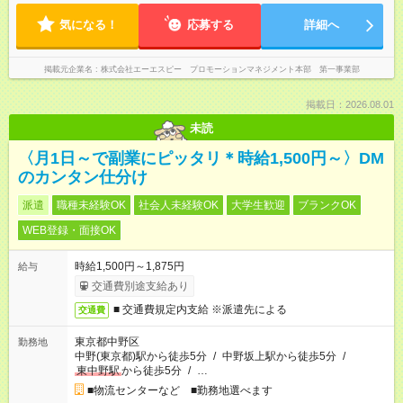
気になる！
応募する
詳細へ
掲載元企業名
株式会社エーエスピー プロモーションマネジメント本部 第一事業部
掲載日：2026.08.01
未読
〈月1日～で副業にピッタリ＊時給1,500円～〉DM
のカンタン仕分け
派遣
職種未経験OK
社会人未経験OK
大学生歓迎
ブランクOK
WEB登録・面接OK
時給1,500円～1,875円
給与
交通費別途支給あり
■ 交通費規定内支給 ※派遣先による
交通費
東京都中野区
勤務地
中野(東京都)駅から徒歩5分
/
中野坂上駅から徒歩5分
/
東中野駅
から徒歩5分
/
…
■物流センターなど ■勤務地選べます