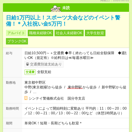
掲載日：2026.08.01
未読
日給1万円以上！スポーツ大会などのイベント警
備！＊入社祝い金5万円！
アルバイト
職種未経験OK
社会人未経験OK
大学生歓迎
ブランクOK
日給10,500円～＋交通費 ◆早く終わっても日給全額保障 ◆週払
給与
いOK（規定有）※給料日は≪毎週水曜日≫
交通費別途支給あり
全額支給
交通費
東京都中野区
勤務地
中野(東京都)駅から徒歩
/
東中野駅
から徒歩
/
新中野駅から徒
歩
/
…
シンテイ警備株式会社 国分寺支店
イベントによって開始時刻に変動あり 平均的：11：00～20：00
勤務時間
／12：00～21：00／13：00～22：00など （休憩1時間あり）
単発OK！短期・長期どちらも歓迎＊
期間