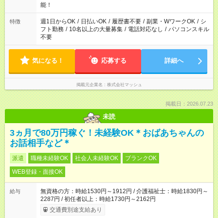
現場によって異なります。 ※勿論、休憩時間はあるのでご安心
能！
ください！
週1日からOK
/
日払いOK
/
履歴書不要
/
副業・WワークOK
/
シ
特徴
フト勤務
/
10名以上の大量募集
/
電話対応なし
/
パソコンスキル
不要
気になる！
応募する
詳細へ
掲載元企業名
株式会社マッシュ
掲載日：2026.07.23
未読
3ヵ月で80万円稼ぐ！未経験OK＊おばあちゃんの
お話相手など＊
派遣
職種未経験OK
社会人未経験OK
ブランクOK
WEB登録・面接OK
無資格の方：時給1530円～1912円 / 介護福祉士：時給1830円～
給与
2287円 / 初任者以上：時給1730円～2162円
交通費別途支給あり