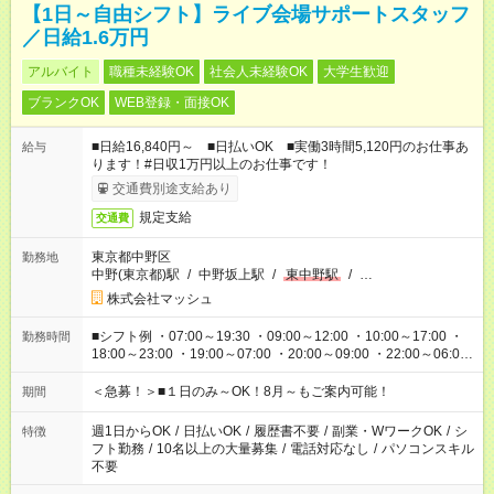
【1日～自由シフト】ライブ会場サポートスタッフ
／日給1.6万円
アルバイト
職種未経験OK
社会人未経験OK
大学生歓迎
ブランクOK
WEB登録・面接OK
■日給16,840円～ ■日払いOK ■実働3時間5,120円のお仕事あ
給与
ります！#日収1万円以上のお仕事です！
交通費別途支給あり
規定支給
交通費
東京都中野区
勤務地
中野(東京都)駅
/
中野坂上駅
/
東中野駅
/
…
株式会社マッシュ
■シフト例 ・07:00～19:30 ・09:00～12:00 ・10:00～17:00 ・
勤務時間
18:00～23:00 ・19:00～07:00 ・20:00～09:00 ・22:00～06:00
etc ★最短で3時間で5,120円のお仕事から 15時間で2万円近く稼
げるお仕事も！ ご希望のお時間に合わせてご紹介！ ※シフトは
＜急募！＞■１日のみ～OK！8月～もご案内可能！
期間
現場によって異なります。 ※勿論、休憩時間はあるのでご安心
ください！
週1日からOK
/
日払いOK
/
履歴書不要
/
副業・WワークOK
/
シ
特徴
フト勤務
/
10名以上の大量募集
/
電話対応なし
/
パソコンスキル
不要