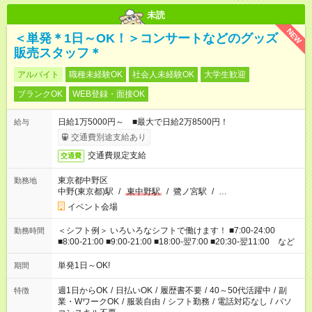
未読
NEW
＜単発＊1日～OK！＞コンサートなどのグッズ
販売スタッフ＊
アルバイト
職種未経験OK
社会人未経験OK
大学生歓迎
ブランクOK
WEB登録・面接OK
日給1万5000円～ ■最大で日給2万8500円！
給与
交通費別途支給あり
交通費規定支給
交通費
東京都中野区
勤務地
中野(東京都)駅
/
東中野駅
/
鷺ノ宮駅
/
…
イベント会場
＜シフト例＞ いろいろなシフトで働けます！ ■7:00-24:00
勤務時間
■8:00-21:00 ■9:00-21:00 ■18:00-翌7:00 ■20:30-翌11:00 など
単発1日～OK!
期間
週1日からOK
/
日払いOK
/
履歴書不要
/
40～50代活躍中
/
副
特徴
業・WワークOK
/
服装自由
/
シフト勤務
/
電話対応なし
/
パソ