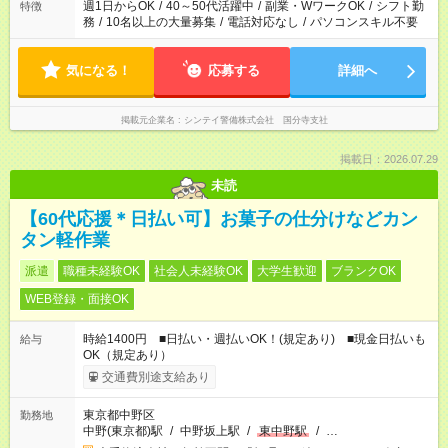
週1日からOK
/
40～50代活躍中
/
副業・WワークOK
/
シフト勤
特徴
務
/
10名以上の大量募集
/
電話対応なし
/
パソコンスキル不要
気になる！
応募する
詳細へ
掲載元企業名
シンテイ警備株式会社 国分寺支社
掲載日：2026.07.29
未読
【60代応援＊日払い可】お菓子の仕分けなどカン
タン軽作業
派遣
職種未経験OK
社会人未経験OK
大学生歓迎
ブランクOK
WEB登録・面接OK
時給1400円 ■日払い・週払いOK！(規定あり) ■現金日払いも
給与
OK（規定あり）
交通費別途支給あり
東京都中野区
勤務地
中野(東京都)駅
/
中野坂上駅
/
東中野駅
/
…