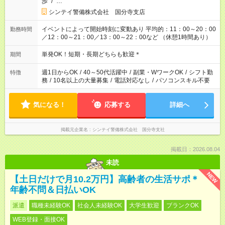
歩
/
…
シンテイ警備株式会社 国分寺支店
イベントによって開始時刻に変動あり 平均的：11：00～20：00
勤務時間
／12：00～21：00／13：00～22：00など （休憩1時間あり）
単発OK！短期・長期どちらも歓迎＊
期間
週1日からOK
/
40～50代活躍中
/
副業・WワークOK
/
シフト勤
特徴
務
/
10名以上の大量募集
/
電話対応なし
/
パソコンスキル不要
気になる！
応募する
詳細へ
掲載元企業名
シンテイ警備株式会社 国分寺支社
掲載日：2026.08.04
未読
NEW
【土日だけで月10.2万円】高齢者の生活サポ＊
年齢不問＆日払いOK
派遣
職種未経験OK
社会人未経験OK
大学生歓迎
ブランクOK
WEB登録・面接OK