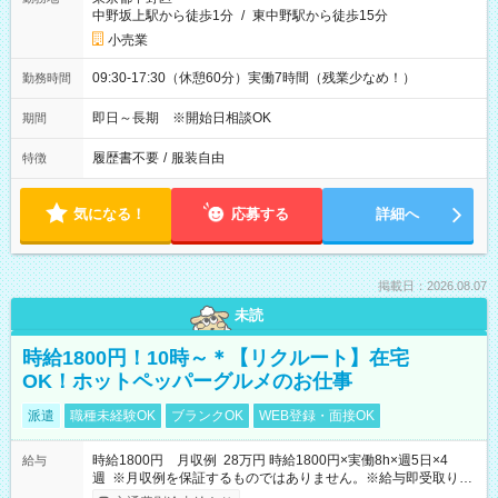
中野坂上駅から徒歩1分
/
東中野駅から徒歩15分
小売業
09:30-17:30（休憩60分）実働7時間（残業少なめ！）
勤務時間
即日～長期 ※開始日相談OK
期間
履歴書不要
/
服装自由
特徴
気になる！
応募する
詳細へ
掲載日：2026.08.07
未読
時給1800円！10時～＊【リクルート】在宅
OK！ホットペッパーグルメのお仕事
派遣
職種未経験OK
ブランクOK
WEB登録・面接OK
時給1800円 月収例 28万円 時給1800円×実働8h×週5日×4
給与
週 ※月収例を保証するものではありません。※給与即受取りサ
ービス利用可（利用条件有）