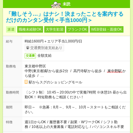
未読
「難しそう…」はナシ！決まったことを案内する
だけのカンタン受付＜手当1000円＞
派遣
職種未経験OK
大学生歓迎
ブランクOK
WEB登録・面接OK
時給1600円＋エリア手当1,000円/日
給与
交通費別途支給あり
全額支給
交通費
東京都中野区
勤務地
中野(東京都)駅から徒歩2分
/
高円寺駅から徒歩
/
東中野駅
か
ら徒歩
/
…
駅からスグのショッピングモール
〔シフト制〕 10:45～20:00の中で実働7時間 ※休憩1h 昼から出
勤務時間
勤OK！ 時短勤務もご相談ください！
即日～ ※急募：8月～、9月～、10月～スタートもご相談くだ
期間
さい。
週1日からOK
/
履歴書不要
/
副業・WワークOK
/
シフト勤
特徴
務
/
10名以上の大量募集
/
電話対応なし
/
パソコンスキル不要