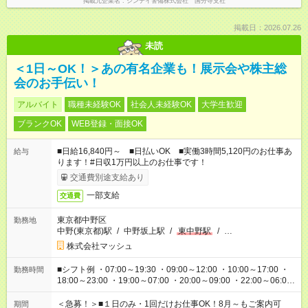
掲載元企業名
シンテイ警備株式会社 国分寺支社
掲載日：2026.07.26
未読
＜1日～OK！＞あの有名企業も！展示会や株主総
会のお手伝い！
アルバイト
職種未経験OK
社会人未経験OK
大学生歓迎
ブランクOK
WEB登録・面接OK
■日給16,840円～ ■日払いOK ■実働3時間5,120円のお仕事あ
給与
ります！#日収1万円以上のお仕事です！
交通費別途支給あり
一部支給
交通費
東京都中野区
勤務地
中野(東京都)駅
/
中野坂上駅
/
東中野駅
/
…
株式会社マッシュ
■シフト例 ・07:00～19:30 ・09:00～12:00 ・10:00～17:00 ・
勤務時間
18:00～23:00 ・19:00～07:00 ・20:00～09:00 ・22:00～06:00
etc ★最短で3時間で5,120円のお仕事から 15時間で2万円近く稼
げるお仕事も！ ご希望のお時間に合わせてご紹介！ ※シフトは
＜急募！＞■１日のみ・1回だけお仕事OK！8月～もご案内可
期間