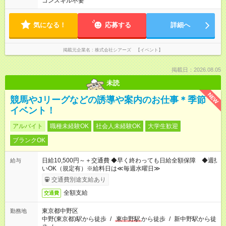
コンスキル不要
気になる！
応募する
詳細へ
掲載元企業名
株式会社シアーズ 【イベント】
掲載日：2026.08.05
未読
NEW
競馬やJリーグなどの誘導や案内のお仕事＊季節
イベント！
アルバイト
職種未経験OK
社会人未経験OK
大学生歓迎
ブランクOK
日給10,500円～＋交通費 ◆早く終わっても日給全額保障 ◆週払
給与
いOK（規定有）※給料日は≪毎週水曜日≫
交通費別途支給あり
全額支給
交通費
東京都中野区
勤務地
中野(東京都)駅から徒歩
/
東中野駅
から徒歩
/
新中野駅から徒