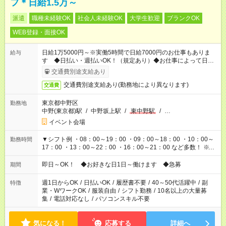
フ＊日給1.5万～
派遣
職種未経験OK
社会人未経験OK
大学生歓迎
ブランクOK
WEB登録・面接OK
日給1万5000円～※実働5時間で日給7000円のお仕事もありま
給与
す ◆日払い・週払いOK！（規定あり）◆お仕事によって日給も
異なります
交通費別途支給あり
交通費別途支給あり(勤務地により異なります)
交通費
東京都中野区
勤務地
中野(東京都)駅
/
中野坂上駅
/
東中野駅
/
…
イベント会場
▼シフト例 ・08：00～19：00 ・09：00～18：00 ・10：00～
勤務時間
17：00 ・13：00～22：00 ・16：00～21：00 など多数！ ※お
仕事により勤務時間が異なります
即日～OK！ ◆お好きな日1日～働けます ◆急募
期間
週1日からOK
/
日払いOK
/
履歴書不要
/
40～50代活躍中
/
副
特徴
業・WワークOK
/
服装自由
/
シフト勤務
/
10名以上の大量募
集
/
電話対応なし
/
パソコンスキル不要
気になる！
応募する
詳細へ