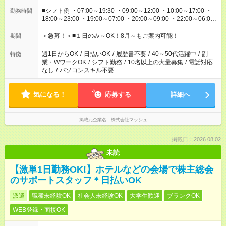
■シフト例 ・07:00～19:30 ・09:00～12:00 ・10:00～17:00 ・
勤務時間
18:00～23:00 ・19:00～07:00 ・20:00～09:00 ・22:00～06:00
etc ★最短で3時間で5,120円のお仕事から 15時間で2万円近く稼
げるお仕事も！ ご希望のお時間に合わせてご紹介！ ※シフトは
＜急募！＞■１日のみ～OK！8月～もご案内可能！
期間
現場によって異なります。 ※勿論、休憩時間はあるのでご安心
ください！
週1日からOK
/
日払いOK
/
履歴書不要
/
40～50代活躍中
/
副
特徴
業・WワークOK
/
シフト勤務
/
10名以上の大量募集
/
電話対応
なし
/
パソコンスキル不要
気になる！
応募する
詳細へ
掲載元企業名
株式会社マッシュ
掲載日：2026.08.02
未読
【激単1日勤務OK!】ホテルなどの会場で株主総会
のサポートスタッフ＊日払いOK
派遣
職種未経験OK
社会人未経験OK
大学生歓迎
ブランクOK
WEB登録・面接OK