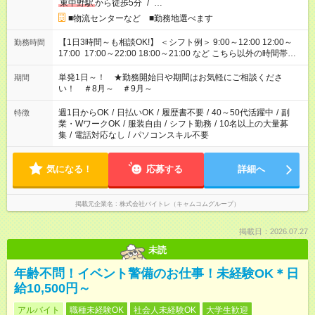
東中野駅
から徒歩5分
/
…
■物流センターなど ■勤務地選べます
【1日3時間～も相談OK!】 ＜シフト例＞ 9:00～12:00 12:00～
勤務時間
17:00 17:00～22:00 18:00～21:00 など こちら以外の時間帯も
お気軽にご相談ください！
単発1日～！ ★勤務開始日や期間はお気軽にご相談くださ
期間
い！ ＃8月～ ＃9月～
週1日からOK
/
日払いOK
/
履歴書不要
/
40～50代活躍中
/
副
特徴
業・WワークOK
/
服装自由
/
シフト勤務
/
10名以上の大量募
集
/
電話対応なし
/
パソコンスキル不要
気になる！
応募する
詳細へ
掲載元企業名
株式会社バイトレ（キャムコムグループ）
掲載日：2026.07.27
未読
年齢不問！イベント警備のお仕事！未経験OK＊日
給10,500円～
アルバイト
職種未経験OK
社会人未経験OK
大学生歓迎