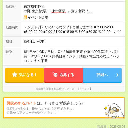
東京都中野区
勤務地
中野(東京都)駅
/
東中野駅
/
鷺ノ宮駅
/
…
イベント会場
＜シフト例＞ いろいろなシフトで働けます！ ■7:00-24:00
勤務時間
■8:00-21:00 ■9:00-21:00 ■18:00-翌7:00 ■20:30-翌11:00 など
単発1日～OK!
期間
週1日からOK
/
日払いOK
/
履歴書不要
/
40～50代活躍中
/
副
特徴
業・WワークOK
/
服装自由
/
シフト勤務
/
電話対応なし
/
パソ
コンスキル不要
気になる！
応募する
詳細へ
掲載元企業名
株式会社シアーズ 【イベント】
興味のあるバイト
は、とりあえず保存しよう♪
保存した求人は、後からまとめて応募できるよ。
企業からアプローチが届くことも！
掲載日：2026.08.06