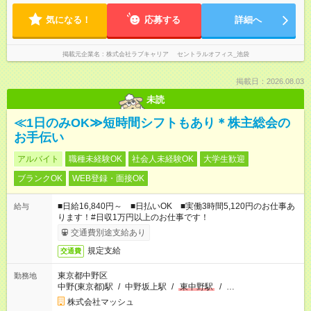
気になる！
応募する
詳細へ
掲載元企業名
株式会社ラブキャリア セントラルオフィス_池袋
掲載日：2026.08.03
未読
≪1日のみOK≫短時間シフトもあり＊株主総会の
お手伝い
アルバイト
職種未経験OK
社会人未経験OK
大学生歓迎
ブランクOK
WEB登録・面接OK
■日給16,840円～ ■日払いOK ■実働3時間5,120円のお仕事あ
給与
ります！#日収1万円以上のお仕事です！
交通費別途支給あり
規定支給
交通費
東京都中野区
勤務地
中野(東京都)駅
/
中野坂上駅
/
東中野駅
/
…
株式会社マッシュ