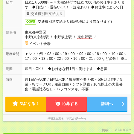
日給1万5000円～※実働5時間で日給7000円のお仕事もありま
給与
す ◆日払い・週払いOK！（規定あり）◆お仕事によって日給も
異なります
交通費別途支給あり
交通費別途支給あり(勤務地により異なります)
交通費
東京都中野区
勤務地
中野(東京都)駅
/
中野坂上駅
/
東中野駅
/
…
イベント会場
▼シフト例 ・08：00～19：00 ・09：00～18：00 ・10：00～
勤務時間
17：00 ・13：00～22：00 ・16：00～21：00 など多数！ ※お
仕事により勤務時間が異なります
即日～OK！ ◆お好きな日1日～働けます ◆急募
期間
週1日からOK
/
日払いOK
/
履歴書不要
/
40～50代活躍中
/
副
特徴
業・WワークOK
/
服装自由
/
シフト勤務
/
10名以上の大量募
集
/
電話対応なし
/
パソコンスキル不要
気になる！
応募する
詳細へ
掲載元企業名
株式会社fosbury
掲載日：2026.08.02