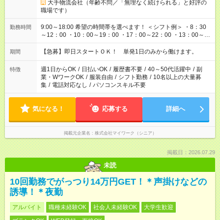
大手物流会社（年齢不問／「無理なく続けられる」と好評の
職場です）
9:00～18:00 希望の時間帯を選べます！ ＜シフト例＞ ・8：30
勤務時間
～12：00 ・10：00～19：00 ・17：00～22：00 ・13：00～
22：00 ・22：00～翌6：00 など
【急募】即日スタートＯＫ！ 単発1日のみから働けます。
期間
週1日からOK
/
日払いOK
/
履歴書不要
/
40～50代活躍中
/
副
特徴
業・WワークOK
/
服装自由
/
シフト勤務
/
10名以上の大量募
集
/
電話対応なし
/
パソコンスキル不要
気になる！
応募する
詳細へ
掲載元企業名
株式会社マイワーク（シニア）
掲載日：2026.07.29
未読
10回勤務でがっつり14万円GET！＊声掛けなどの
誘導！＊夜勤
アルバイト
職種未経験OK
社会人未経験OK
大学生歓迎