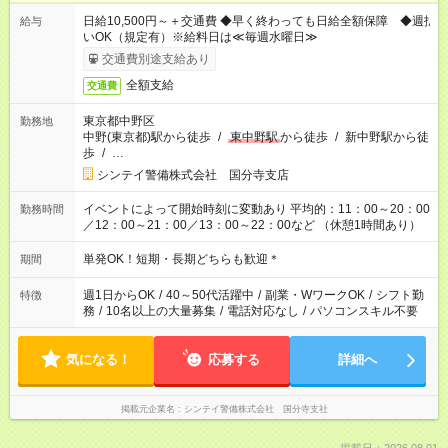
日給10,500円～＋交通費 ◆早く終わっても日給全額保障 ◆週払
給与
いOK（規定有）※給料日は≪毎週水曜日≫
交通費別途支給あり
全額支給
交通費
東京都中野区
勤務地
中野(東京都)駅から徒歩
/
東中野駅
から徒歩
/
新中野駅から徒
歩
/
…
シンテイ警備株式会社 国分寺支店
イベントによって開始時刻に変動あり 平均的：11：00～20：00
勤務時間
／12：00～21：00／13：00～22：00など （休憩1時間あり）
単発OK！短期・長期どちらも歓迎＊
期間
週1日からOK
/
40～50代活躍中
/
副業・WワークOK
/
シフト勤
特徴
務
/
10名以上の大量募集
/
電話対応なし
/
パソコンスキル不要
気になる！
応募する
詳細へ
掲載元企業名
シンテイ警備株式会社 国分寺支社