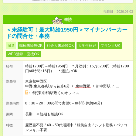
掲載日：2026.08.03
未読
＜未経験可！最大時給1950円＞マイナンバーカー
ドの問合せ・事務
派遣
職種未経験OK
社会人未経験OK
大学生歓迎
ブランクOK
WEB登録・面接OK
時給1700円～時給1950円 ＊月収例：16万3200円（時給1700
給与
円×6時間×16日） ＊週払いOK
東京都中野区
勤務地
中野(東京都)駅から徒歩6分
/
東中野駅
/
新中野駅
/
…
中野(東京都)駅近くのオフィス
8：30～20：00の間で実働6～8時間(休憩60分)
勤務時間
長期 ※短期も相談OK
期間
履歴書不要
/
40～50代活躍中
/
服装自由
/
シフト勤務
/
パソコ
特徴
ンスキル不要