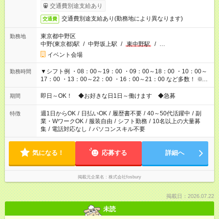
異なります
交通費別途支給あり
交通費別途支給あり(勤務地により異なります)
交通費
東京都中野区
勤務地
中野(東京都)駅
/
中野坂上駅
/
東中野駅
/
…
イベント会場
▼シフト例 ・08：00～19：00 ・09：00～18：00 ・10：00～
勤務時間
17：00 ・13：00～22：00 ・16：00～21：00 など多数！ ※お
仕事により勤務時間が異なります
即日～OK！ ◆お好きな日1日～働けます ◆急募
期間
週1日からOK
/
日払いOK
/
履歴書不要
/
40～50代活躍中
/
副
特徴
業・WワークOK
/
服装自由
/
シフト勤務
/
10名以上の大量募
集
/
電話対応なし
/
パソコンスキル不要
気になる！
応募する
詳細へ
掲載元企業名
株式会社fosbury
掲載日：2026.07.22
未読