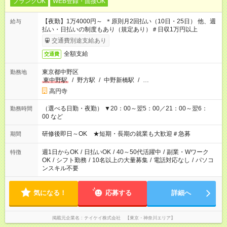
ブランクOK
WEB登録・面接OK
【夜勤】1万4000円～ ＊原則月2回払い（10日・25日） 他、週
給与
払い・日払いの制度もあり（規定あり）＃日収1万円以上
交通費別途支給あり
全額支給
交通費
東京都中野区
勤務地
東中野駅
/
野方駅
/
中野新橋駅
/
…
高円寺
（選べる日勤・夜勤） ▼20：00～翌5：00／21：00～翌6：
勤務時間
00 など
研修後即日～OK ★短期・長期の就業も大歓迎＃急募
期間
週1日からOK
/
日払いOK
/
40～50代活躍中
/
副業・Wワーク
特徴
OK
/
シフト勤務
/
10名以上の大量募集
/
電話対応なし
/
パソコ
ンスキル不要
気になる！
応募する
詳細へ
掲載元企業名
テイケイ株式会社 【東京・神奈川エリア】