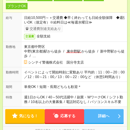
ブランクOK
日給10,500円～＋交通費 ◆早く終わっても日給全額保障 ◆週払
給与
いOK（規定有）※給料日は≪毎週水曜日≫
交通費別途支給あり
全額支給
交通費
東京都中野区
勤務地
中野(東京都)駅から徒歩
/
東中野駅
から徒歩
/
新中野駅から徒
歩
/
…
シンテイ警備株式会社 国分寺支店
イベントによって開始時刻に変動あり 平均的：11：00～20：00
勤務時間
／12：00～21：00／13：00～22：00など （休憩1時間あり）
単発OK！短期・長期どちらも歓迎＊
期間
週1日からOK
/
40～50代活躍中
/
副業・WワークOK
/
シフト勤
特徴
務
/
10名以上の大量募集
/
電話対応なし
/
パソコンスキル不要
気になる！
応募する
詳細へ