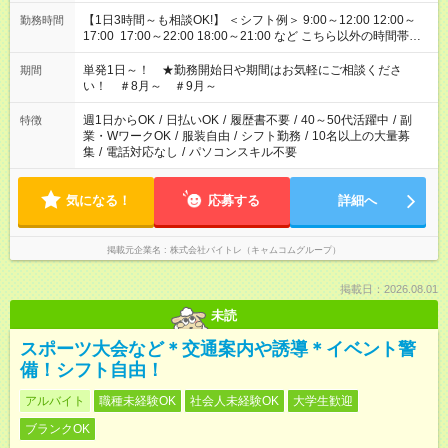
【1日3時間～も相談OK!】 ＜シフト例＞ 9:00～12:00 12:00～
勤務時間
17:00 17:00～22:00 18:00～21:00 など こちら以外の時間帯も
お気軽にご相談ください！
単発1日～！ ★勤務開始日や期間はお気軽にご相談くださ
期間
い！ ＃8月～ ＃9月～
週1日からOK
/
日払いOK
/
履歴書不要
/
40～50代活躍中
/
副
特徴
業・WワークOK
/
服装自由
/
シフト勤務
/
10名以上の大量募
集
/
電話対応なし
/
パソコンスキル不要
気になる！
応募する
詳細へ
掲載元企業名
株式会社バイトレ（キャムコムグループ）
掲載日：2026.08.01
未読
スポーツ大会など＊交通案内や誘導＊イベント警
備！シフト自由！
アルバイト
職種未経験OK
社会人未経験OK
大学生歓迎
ブランクOK