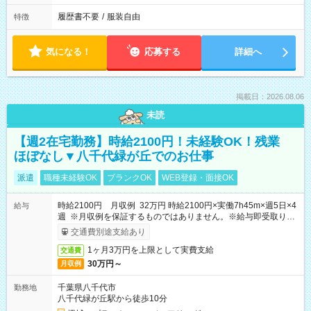
履歴書不要
/
服装自由
特徴
気になる！
応募する
詳細へ
掲載日：2026.08.06
未読
【週2在宅勤務】時給2100円！未経験OK！残業
ほぼなし▼八千代緑が丘でのお仕事
派遣
職種未経験OK
ブランクOK
WEB登録・面接OK
時給2100円 月収例 32万円 時給2100円×実働7h45m×週5日×4
給与
週 ※月収例を保証するものではありません。※給与即受取りサ
ービス利用可（利用条件有）
交通費別途支給あり
1ヶ月3万円を上限として実費支給
交通費
30万円～
月収例
千葉県八千代市
勤務地
八千代緑が丘駅から徒歩10分