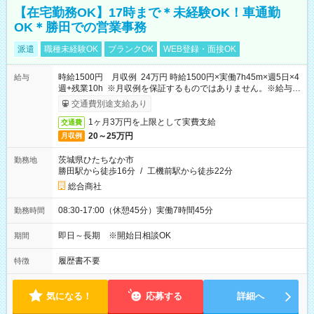
【在宅勤務OK】17時まで＊未経験OK！車通勤
OK＊勝田での営業事務
派遣
職種未経験OK
ブランクOK
WEB登録・面接OK
時給1500円 月収例 24万円 時給1500円×実働7h45m×週5日×4
給与
週+残業10h ※月収例を保証するものではありません。※給与即
受取りサービス利用可（利用条件有）
交通費別途支給あり
1ヶ月3万円を上限として実費支給
交通費
20～25万円
月収例
茨城県ひたちなか市
勤務地
勝田駅から徒歩16分
/
工機前駅から徒歩22分
総合商社
08:30-17:00（休憩45分）実働7時間45分
勤務時間
即日～長期 ※開始日相談OK
期間
履歴書不要
特徴
気になる！
応募する
詳細へ