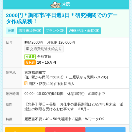
未読
2000円＊調布市/平日週3日＊研究機関でのデー
タ作成業務！
派遣
職種未経験OK
ブランクOK
WEB登録・面接OK
時給2000円 月収例 120,000円
給与
交通費別途支給あり
全額支給
交通費
10～15万円
月収例
東京都調布市
勤務地
仙川駅から民間バス20分
/
三鷹駅から民間バス20分
消防・防災に関する財団法人
09:00～15:00(実働5時間 休憩1時間) #15時まで
勤務時間
【急募】即日～長期 お仕事の最長期間は2027年3月末迄 派
期間
遣法の制限を受けるお仕事です ※8月～！
履歴書不要
/
40～50代活躍中
/
副業・WワークOK
特徴