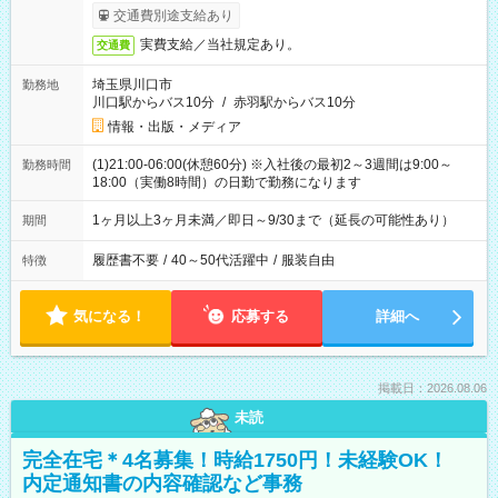
交通費別途支給あり
実費支給／当社規定あり。
交通費
埼玉県川口市
勤務地
川口駅からバス10分
/
赤羽駅からバス10分
情報・出版・メディア
(1)21:00-06:00(休憩60分) ※入社後の最初2～3週間は9:00～
勤務時間
18:00（実働8時間）の日勤で勤務になります
1ヶ月以上3ヶ月未満／即日～9/30まで（延長の可能性あり）
期間
履歴書不要
/
40～50代活躍中
/
服装自由
特徴
気になる！
応募する
詳細へ
掲載日：2026.08.06
未読
完全在宅＊4名募集！時給1750円！未経験OK！
内定通知書の内容確認など事務