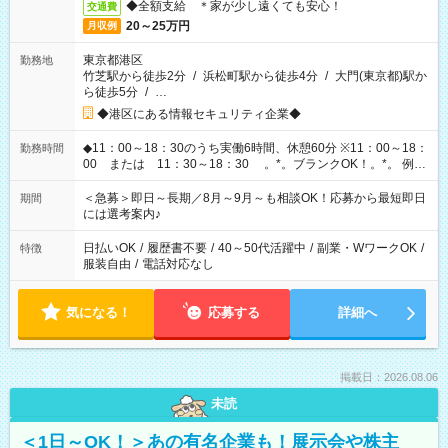
◆全額支給 ＊家が少し遠くても安心！
交通費
20～25万円
月収例
東京都港区
勤務地
竹芝駅から徒歩2分
/
浜松町駅から徒歩4分
/
大門(東京都)駅か
ら徒歩5分
/
…
◆港区にある情報セキュリティ企業◆
◆11：00～18：30のうち実働6時間、休憩60分 ※11：00～18：
勤務時間
00 または 11：30～18：30 。*。ブランクOK！。*。 例え
ば前職が、 在宅/財団法人/事務/コールセンター/受付/販売/カフェ
スタッフ スイーツ販売/ホテルフロント/化粧品販売/など 様々な
＜急募＞即日～長期／8月～9月～も相談OK！応募から最短即日
期間
業界から入社して活躍されています♪
には選考案内♪
日払いOK
/
履歴書不要
/
40～50代活躍中
/
副業・WワークOK
/
特徴
服装自由
/
電話対応なし
気になる！
応募する
詳細へ
掲載日：2026.08.06
未読
＜1日～OK！＞あの有名企業も！展示会や株主