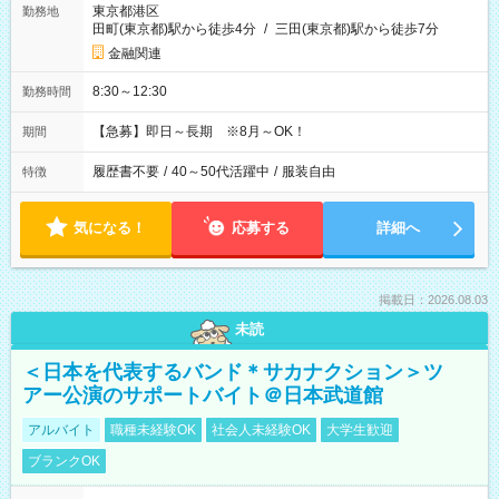
東京都港区
勤務地
田町(東京都)駅から徒歩4分
/
三田(東京都)駅から徒歩7分
金融関連
8:30～12:30
勤務時間
【急募】即日～長期 ※8月～OK！
期間
履歴書不要
/
40～50代活躍中
/
服装自由
特徴
気になる！
応募する
詳細へ
掲載日：2026.08.03
未読
＜日本を代表するバンド＊サカナクション＞ツ
アー公演のサポートバイト＠日本武道館
アルバイト
職種未経験OK
社会人未経験OK
大学生歓迎
ブランクOK