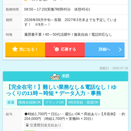
08:50～17:20(実働7時間45分 休憩45分)
勤務時間
2026年09月中旬～長期 2027年3月末までを予定していま
期間
す！ ※9月～！
履歴書不要
/
40～50代活躍中
/
服装自由
/
電話対応なし
特徴
気になる！
応募する
詳細へ
掲載日：2026.07.29
未読
【完全在宅！】難しい業務なし＆電話なし！ゆ
っくりの11時～時短＊データ入力・事務
派遣
職種未経験OK
ブランクOK
WEB登録・面接OK
◆時給1,700円＊日払い・週払いOK＊昇給あり♪【月収例】 ・約
給与
204,000円 （時給1,700円 × 実働6h × 20日）
交通費別途支給あり