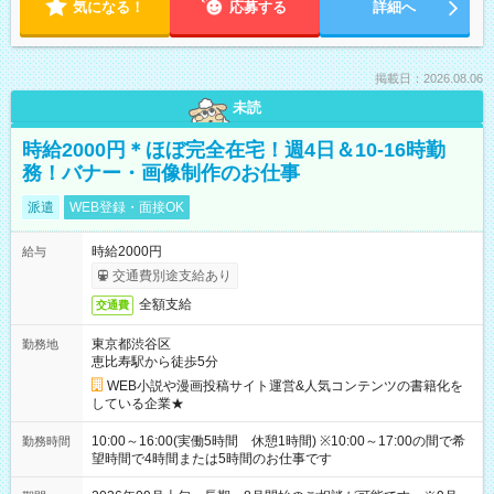
気になる！
応募する
詳細へ
掲載日：2026.08.06
未読
時給2000円＊ほぼ完全在宅！週4日＆10-16時勤
務！バナー・画像制作のお仕事
派遣
WEB登録・面接OK
時給2000円
給与
交通費別途支給あり
全額支給
交通費
東京都渋谷区
勤務地
恵比寿駅から徒歩5分
WEB小説や漫画投稿サイト運営&人気コンテンツの書籍化を
している企業★
10:00～16:00(実働5時間 休憩1時間) ※10:00～17:00の間で希
勤務時間
望時間で4時間または5時間のお仕事です