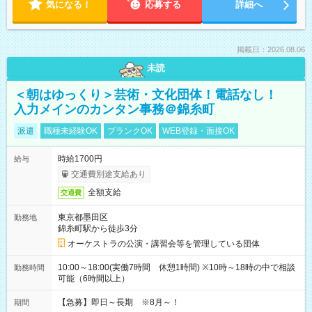
気になる！
応募する
詳細へ
掲載日：2026.08.06
未読
＜朝はゆっくり＞芸術・文化団体！電話なし！
入力メインのカンタン事務＠錦糸町
派遣
職種未経験OK
ブランクOK
WEB登録・面接OK
時給1700円
給与
交通費別途支給あり
全額支給
交通費
東京都墨田区
勤務地
錦糸町駅から徒歩3分
オーケストラの公演・講習会等を管理している団体
10:00～18:00(実働7時間 休憩1時間) ※10時～18時の中で相談
勤務時間
可能（6時間以上）
【急募】即日～長期 ※8月～！
期間