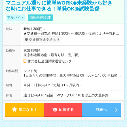
マニュアル通りに簡単WORK◆未経験から好き
な時にお仕事できる！単発OK◎試験監督
アルバイト
職種未経験OK
時給1,300円～
給与
★交通費一部支給 時給1,300円～ ※試験・役割により手当あり
※勤務回数により昇給あり 【即給（前払い）オプションあ
交通費別途支給あり
り！】 希望される場合、勤務から1週間ほどで給与の一部を受け
取れます。 ※手数料418円がかかります。 【過去試験日の収入
東京都港区
勤務地
例】 ・河合塾模擬試験 8:30～17:30（休憩1時間） 時給1,300円
東京都港区港南（最寄り駅：品川駅）
×8時間＝日収10,400円＋交通費 ※当日の役割により時給＋100
円の場合あり ・国家試験 7:00～13:30（休憩なし） 時給1,300
株式会社全国試験運営センター
円（役割手当＋100円）×6時間＝日収8,400円＋交通費 【試用期
間】試用期間なし
シフト制
勤務時間
1日あたりの実働時間：最大7時間/日 09：00～17：00 ※勤務時
間は 試験により異なります。
単発・1日のみOK / 短期（1ヶ月以内）
期間
週1日からOK / 副業・WワークOK / 10名以上の大量募集
特徴
気になる！
応募する
詳細へ