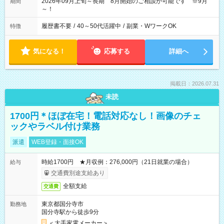
2026年09月上旬～長期 8月開始のご相談が可能です ※9月
期間
～！
履歴書不要
/
40～50代活躍中
/
副業・WワークOK
特徴
気になる！
応募する
詳細へ
掲載日：2026.07.31
未読
1700円＊ほぼ在宅！電話対応なし！画像のチェ
ックやラベル付け業務
派遣
WEB登録・面接OK
時給1700円 ★月収例：276,000円（21日就業の場合）
給与
交通費別途支給あり
全額支給
交通費
東京都国分寺市
勤務地
国分寺駅から徒歩9分
＜大手家電メーカー＞