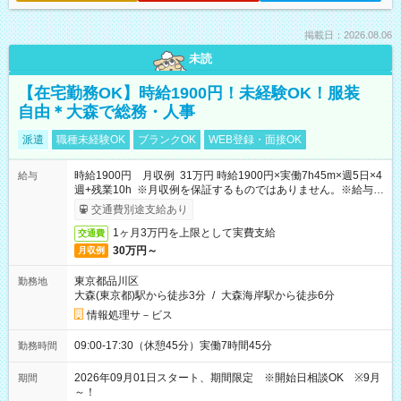
掲載日：2026.08.06
未読
【在宅勤務OK】時給1900円！未経験OK！服装
自由＊大森で総務・人事
派遣
職種未経験OK
ブランクOK
WEB登録・面接OK
時給1900円 月収例 31万円 時給1900円×実働7h45m×週5日×4
給与
週+残業10h ※月収例を保証するものではありません。※給与即
受取りサービス利用可（利用条件有）
交通費別途支給あり
1ヶ月3万円を上限として実費支給
交通費
30万円～
月収例
東京都品川区
勤務地
大森(東京都)駅から徒歩3分
/
大森海岸駅から徒歩6分
情報処理サ－ビス
09:00-17:30（休憩45分）実働7時間45分
勤務時間
2026年09月01日スタート、期間限定 ※開始日相談OK ※9月
期間
～！