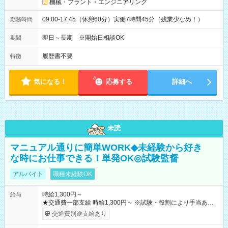
機械・プラント・エンジニアリング
09:00-17:45（休憩60分）実働7時間45分（残業少なめ！）
勤務時間
即日～長期 ※開始日相談OK
期間
履歴書不要
特徴
気になる！
応募する
詳細へ
未読
マニュアル通りに簡単WORK◆未経験から好き
な時にお仕事できる！単発OK◎試験監督
アルバイト
職種未経験OK
時給1,300円～
給与
★交通費一部支給 時給1,300円～ ※試験・役割により手当あり
※勤務回数により昇給あり 【即給（前払い）オプションあ
交通費別途支給あり
り！】 希望される場合、勤務から1週間ほどで給与の一部を受け
取れます。 ※手数料418円がかかります。 【過去試験日の収入