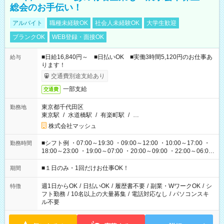
総会のお手伝い！
アルバイト
職種未経験OK
社会人未経験OK
大学生歓迎
ブランクOK
WEB登録・面接OK
■日給16,840円～ ■日払いOK ■実働3時間5,120円のお仕事あ
給与
ります！
交通費別途支給あり
一部支給
交通費
東京都千代田区
勤務地
東京駅
/
水道橋駅
/
有楽町駅
/
…
株式会社マッシュ
■シフト例 ・07:00～19:30 ・09:00～12:00 ・10:00～17:00 ・
勤務時間
18:00～23:00 ・19:00～07:00 ・20:00～09:00 ・22:00～06:00
etc ★最短で3時間で5,120円のお仕事から 15時間で2万円近く稼
げるお仕事も！ ご希望のお時間に合わせてご紹介！ ※シフトは
■１日のみ・1回だけお仕事OK！
期間
現場によって異なります。 ※勿論、休憩時間はあるのでご安心
ください！
週1日からOK
/
日払いOK
/
履歴書不要
/
副業・WワークOK
/
シ
特徴
フト勤務
/
10名以上の大量募集
/
電話対応なし
/
パソコンスキ
ル不要