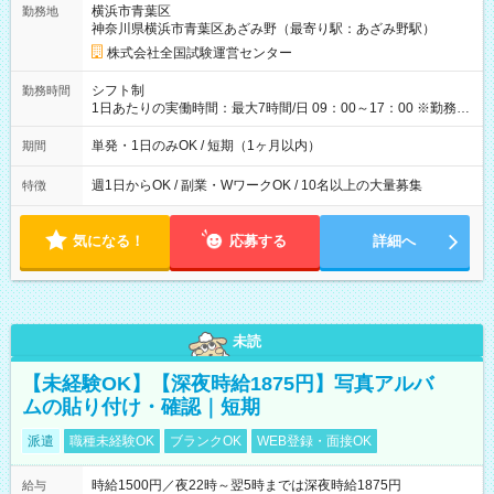
横浜市青葉区
勤務地
例】 ・河合塾模擬試験 8:30～17:30（休憩1時間） 時給1,300円
神奈川県横浜市青葉区あざみ野（最寄り駅：あざみ野駅）
×8時間＝日収10,400円＋交通費 ※当日の役割により時給＋100
円の場合あり ・国家試験 7:00～13:30（休憩なし） 時給1,300
株式会社全国試験運営センター
円（役割手当＋100円）×6時間＝日収8,400円＋交通費 【試用期
間】試用期間なし
シフト制
勤務時間
1日あたりの実働時間：最大7時間/日 09：00～17：00 ※勤務時
間は 試験により異なります。
単発・1日のみOK / 短期（1ヶ月以内）
期間
週1日からOK / 副業・WワークOK / 10名以上の大量募集
特徴
気になる！
応募する
詳細へ
未読
【未経験OK】【深夜時給1875円】写真アルバ
ムの貼り付け・確認｜短期
派遣
職種未経験OK
ブランクOK
WEB登録・面接OK
時給1500円／夜22時～翌5時までは深夜時給1875円
給与