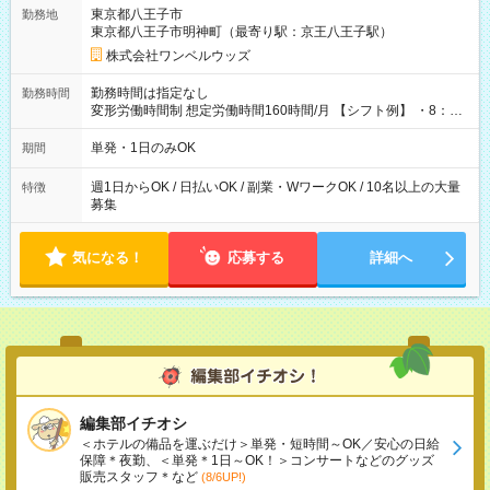
用期間なし
東京都八王子市
勤務地
東京都八王子市明神町（最寄り駅：京王八王子駅）
株式会社ワンベルウッズ
勤務時間は指定なし
勤務時間
変形労働時間制 想定労働時間160時間/月 【シフト例】 ・8：00
～21：00
単発・1日のみOK
期間
週1日からOK / 日払いOK / 副業・WワークOK / 10名以上の大量
特徴
募集
気になる！
応募する
詳細へ
編集部イチオシ
＜ホテルの備品を運ぶだけ＞単発・短時間～OK／安心の日給
保障＊夜勤、＜単発＊1日～OK！＞コンサートなどのグッズ
販売スタッフ＊など
(8/6UP!)