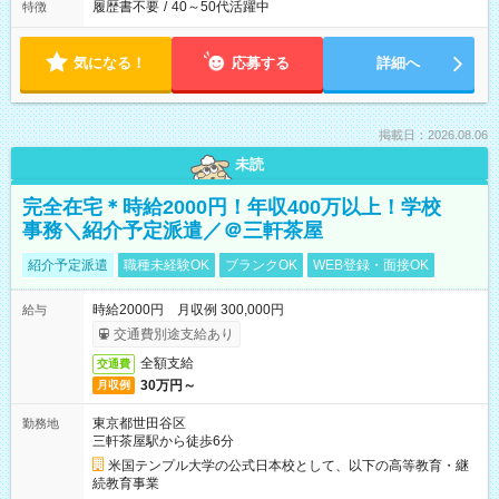
履歴書不要
/
40～50代活躍中
特徴
気になる！
応募する
詳細へ
掲載日：2026.08.06
未読
完全在宅＊時給2000円！年収400万以上！学校
事務＼紹介予定派遣／＠三軒茶屋
紹介予定派遣
職種未経験OK
ブランクOK
WEB登録・面接OK
時給2000円 月収例 300,000円
給与
交通費別途支給あり
全額支給
交通費
30万円～
月収例
東京都世田谷区
勤務地
三軒茶屋駅から徒歩6分
米国テンプル大学の公式日本校として、以下の高等教育・継
続教育事業