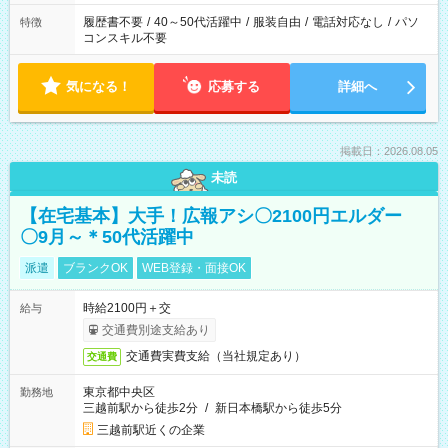
履歴書不要
/
40～50代活躍中
/
服装自由
/
電話対応なし
/
パソ
特徴
コンスキル不要
気になる！
応募する
詳細へ
掲載日：2026.08.05
未読
【在宅基本】大手！広報アシ〇2100円エルダー
〇9月～＊50代活躍中
派遣
ブランクOK
WEB登録・面接OK
時給2100円＋交
給与
交通費別途支給あり
交通費実費支給（当社規定あり）
交通費
東京都中央区
勤務地
三越前駅から徒歩2分
/
新日本橋駅から徒歩5分
三越前駅近くの企業