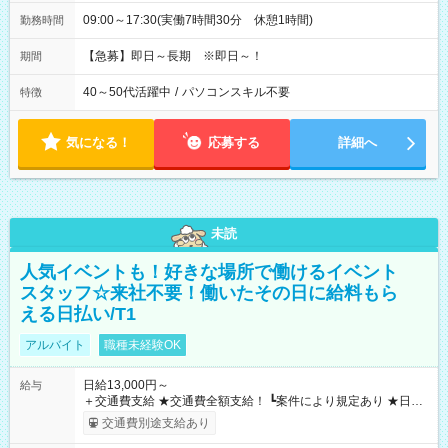
09:00～17:30(実働7時間30分 休憩1時間)
勤務時間
【急募】即日～長期 ※即日～！
期間
40～50代活躍中
/
パソコンスキル不要
特徴
気になる！
応募する
詳細へ
未読
人気イベントも！好きな場所で働けるイベント
スタッフ☆来社不要！働いたその日に給料もら
える日払い/T1
アルバイト
職種未経験OK
日給13,000円～
給与
＋交通費支給 ★交通費全額支給！ ┗案件により規定あり ★日払
いOK！（規定あり） ┗働いたその日に現金GET♪ お仕事後はコ
交通費別途支給あり
ンビニATMから 日払い分を引き落とせます！ 【試用期間】試