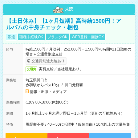
未読
【土日休み】【1ヶ月短期】高時給1500円！ア
ルバムの中身チェック・梱包
派遣
職種未経験OK
ブランクOK
WEB登録・面接OK
時給1500円／月収例：252,000円＝1,500円×8時間×21日勤務の
給与
場合＋交通費別途支給
交通費別途支給あり
実費支給／当社規定あり。
交通費
埼玉県川口市
勤務地
赤羽駅からバス10分
/
川口元郷駅
情報・出版・メディア
(1)09:00-18:00(休憩60分)
勤務時間
1ヶ月以上3ヶ月未満／即日～1ヵ月間（更新の可能性あり）
期間
履歴書不要
/
40～50代活躍中
/
服装自由
/
10名以上の大量募集
特徴