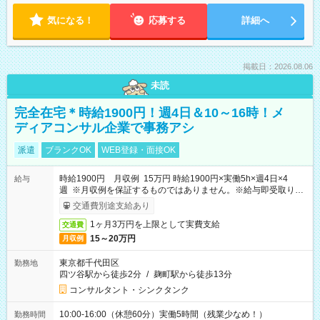
気になる！
応募する
詳細へ
掲載日：2026.08.06
未読
完全在宅＊時給1900円！週4日＆10～16時！メ
ディアコンサル企業で事務アシ
派遣
ブランクOK
WEB登録・面接OK
時給1900円 月収例 15万円 時給1900円×実働5h×週4日×4
給与
週 ※月収例を保証するものではありません。※給与即受取りサ
ービス利用可（利用条件有）
交通費別途支給あり
1ヶ月3万円を上限として実費支給
交通費
15～20万円
月収例
東京都千代田区
勤務地
四ツ谷駅から徒歩2分
/
麹町駅から徒歩13分
コンサルタント・シンクタンク
10:00-16:00（休憩60分）実働5時間（残業少なめ！）
勤務時間