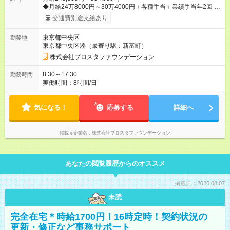
◆月給24万8000円～30万4000円＋各種手当＋業績手当年2回 ※
経験や能力などを考慮の上決定します ※時間外手当全額支給
交通費別途支給あり
【試用期間】試用期間あり 試用期間の長さ：3ヶ月 雇用形態、
給与は本採用時と同じです。
東京都中央区
勤務地
東京都中央区湊（最寄り駅：新富町）
株式会社プロスタファウンデーション
8:30～17:30
勤務時間
実働時間：8時間/日
気になる！
応募する
詳細へ
掲載元企業名
株式会社プロスタファウンデーション
あなたの閲覧履歴からのオススメ
掲載日：2026.08.07
未読
完全在宅＊時給1700円！16時定時！契約状況の
更新・修正など事務サポート