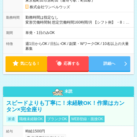
東京都町田市原町田（最寄り駅：町田駅）
株式会社ワンベルウッズ
勤務時間は指定なし
勤務時間
変形労働時間制 想定労働時間160時間/月 【シフト例】 ・8：00
～21：00
単発・1日のみOK
期間
週1日からOK / 日払いOK / 副業・WワークOK / 10名以上の大量
特徴
募集
気になる！
応募する
詳細へ
未読
スピードよりも丁寧に！未経験OK！作業はカン
タン×完全座り
派遣
職種未経験OK
ブランクOK
WEB登録・面接OK
時給1500円
給与