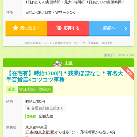
1日あたりの実働時間：最大8時間/日 1日あたりの実働時間：８
時間労働（休憩１時間） シフト例 ・０８：００～１７：００
（休憩１時間あり） ・０９：００～１８：００（休憩１時間あ
日払いOK / 副業・WワークOK
特徴
り） ・１３：００～２２：００（休憩１時間あり） 入社当初は
０９：００～１８：００でお仕事をしてもらいます
気になる！
応募する
詳細へ
掲載元企業名
シンテイ警備株式会社 マナーアップ事業部 統括支社
掲載日：2026.08.06
未読
NEW
【在宅有】時給1700円＊残業ほぼなし＊有名大
手百貨店×コツコツ事務
派遣
WEB登録・面接OK
時給1700円
給与
交通費別途支給あり
全額支給
交通費
東京都中央区
勤務地
日本橋(東京都)駅
から徒歩3分
/
茅場町駅から徒歩4分