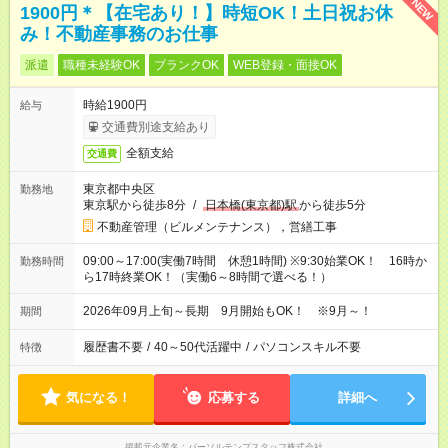
NEW
1900円＊【在宅あり！】時短OK！土日祝お休
み！不動産事務のお仕事
派遣
職種未経験OK
ブランクOK
WEB登録・面接OK
時給1900円
給与
交通費別途支給あり
全額支給
交通費
東京都中央区
勤務地
東京駅から徒歩8分
/
日本橋(東京都)駅
から徒歩5分
不動産管理（ビルメンテナンス），営繕工事
09:00～17:00(実働7時間 休憩1時間) ※9:30始業OK！ 16時か
勤務時間
ら17時終業OK！（実働6～8時間で選べる！）
2026年09月上旬～長期 9月開始もOK！ ※9月～！
期間
履歴書不要
/
40～50代活躍中
/
パソコンスキル不要
特徴
気になる！
応募する
詳細へ
掲載元企業名
パーソルテンプスタッフ株式会社