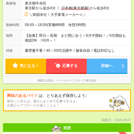
東京都中央区
勤務地
東京駅から徒歩4分
/
日本橋(東京都)駅
から徒歩6分
＼韓国本社！大手家電メーカー☆／
09:00～18:00(実働8時間 休憩1時間)
勤務時間
【急募】即日～長期 まだ間に合う！8月中開始！／9月開始も
期間
相談OK ※8月～！
履歴書不要
/
40～50代活躍中
/
服装自由
/
電話対応なし
特徴
気になる！
応募する
詳細へ
掲載元企業名
パーソルテンプスタッフ株式会社
興味のあるバイト
は、とりあえず保存しよう♪
保存した求人は、後からまとめて応募できるよ。
企業からアプローチが届くことも！
掲載日：2026.08.07
未読