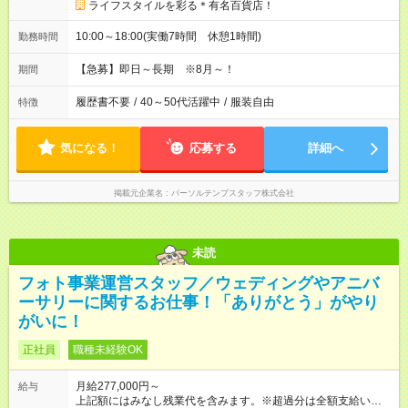
ライフスタイルを彩る＊有名百貨店！
10:00～18:00(実働7時間 休憩1時間)
勤務時間
【急募】即日～長期 ※8月～！
期間
履歴書不要
/
40～50代活躍中
/
服装自由
特徴
気になる！
応募する
詳細へ
掲載元企業名
パーソルテンプスタッフ株式会社
未読
フォト事業運営スタッフ／ウェディングやアニバ
ーサリーに関するお仕事！「ありがとう」がやり
がいに！
正社員
職種未経験OK
月給277,000円～
給与
上記額にはみなし残業代を含みます。※超過分は全額支給いたし