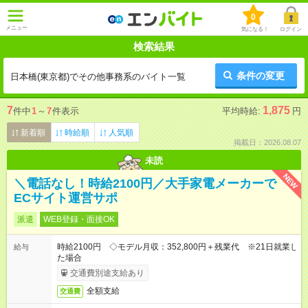
0
メニュー
気になる！
ログイン
検索結果
条件の変更
日本橋(東京都)でその他事務系のバイト一覧
7
1,875
件中
1
～
7
件表示
平均時給:
円
新着順
時給順
人気順
掲載日：2026.08.07
未読
NEW
＼電話なし！時給2100円／大手家電メーカーで
ECサイト運営サポ
派遣
WEB登録・面接OK
時給2100円 ◇モデル月収：352,800円＋残業代 ※21日就業し
給与
た場合
交通費別途支給あり
全額支給
交通費