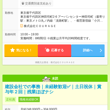
ます。 みなし残業代 68,990円／月 みなし残業時間 45時間／月
交通費別途支給あり
【試用期間】試用期間あり 試用期間の長さ：6ヶ月 雇用形態、
給与は本採用時と同じです。
東京都千代田区
勤務地
東京都千代田区神田司町2-6 アーバンセンター神田司町（最寄り
駅：東京メトロ丸ノ内線「淡路町駅」、・都営新宿線「小川町
駅」など）
株式会社ＣＯＵＲＡＧＥ
10:00～19:00
勤務時間
実働時間：8時間/日 ※残業は月平均20時間程度です。
気になる！
応募する
詳細へ
掲載元企業名
株式会社ＣＯＵＲＡＧＥ
未読
建設会社での事務｜未経験歓迎✅｜土日祝休｜賞
与年２回｜残業ほぼナシ
正社員
職種未経験OK
月給248,000円～304,000円
給与