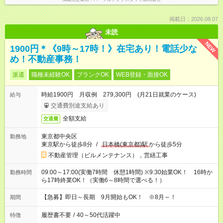
掲載日：2026.08.07
未読
NEW
1900円＊《9時～17時！》在宅あり！電話少な
め！不動産事務！
派遣
職種未経験OK
ブランクOK
WEB登録・面接OK
時給1900円 月収例 279,300円 (月21日就業のケース)
給与
交通費別途支給あり
全額支給
交通費
東京都中央区
勤務地
東京駅から徒歩8分
/
日本橋(東京都)駅
から徒歩5分
不動産管理（ビルメンテナンス），営繕工事
09:00～17:00(実働7時間 休憩1時間) ※9:30始業OK！ 16時か
勤務時間
ら17時終業OK！（実働6～8時間で選べる！）
【急募】即日～長期 9月開始もOK！ ※8月～！
期間
履歴書不要
/
40～50代活躍中
特徴