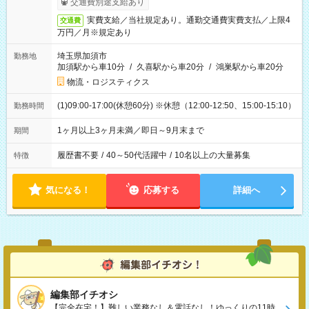
交通費別途支給あり
実費支給／当社規定あり。通勤交通費実費支払／上限4
交通費
万円／月※規定あり
埼玉県加須市
勤務地
加須駅から車10分
/
久喜駅から車20分
/
鴻巣駅から車20分
物流・ロジスティクス
(1)09:00-17:00(休憩60分) ※休憩（12:00-12:50、15:00-15:10）
勤務時間
1ヶ月以上3ヶ月未満／即日～9月末まで
期間
履歴書不要
/
40～50代活躍中
/
10名以上の大量募集
特徴
気になる！
応募する
詳細へ
編集部イチオシ
【完全在宅！】難しい業務なし＆電話なし！ゆっくりの11時