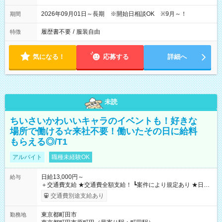
2026年09月01日～長期 ※開始日相談OK ※9月～！
期間
履歴書不要
/
服装自由
特徴
気になる！
応募する
詳細へ
未読
ちいさいかわいいキャラのイベントも！好きな
場所で働ける☆来社不要！働いたその日に給料
もらえる◎/T1
アルバイト
職種未経験OK
日給13,000円～
給与
＋交通費支給 ★交通費全額支給！ ┗案件により規定あり ★日払
いOK！（規定あり） ┗働いたその日に現金GET♪ お仕事後はコ
交通費別途支給あり
ンビニATMから 日払い分を引き落とせます！ 【試用期間】試
用期間なし
東京都町田市
勤務地