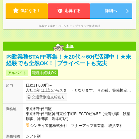
気になる！
応募する
詳細へ
掲載元企業名
パーソルテンプスタッフ株式会社
未読
内勤業務STAFF募集！★20代～60代活躍中！★未
経験でも全然OK！│プライベートも充実
アルバイト
職種未経験OK
日給11,000円～
給与
入社当初は上記からスタートとなります。 その後、警備検定資
格取得・社内試験等により昇給や昇格（正社員採用含）があり
交通費別途支給あり
ます。 【試用期間】試用期間なし
東京都千代田区
勤務地
東京都千代田区神田東松下町FLECTOビル5F（最寄り駅：秋葉
原駅、神田駅、岩本町駅）
シンテイ警備株式会社 マナーアップ事業部 統括支社
シフト制
勤務時間