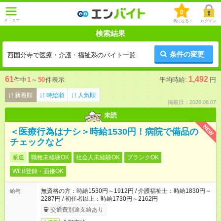
0
メニュー
気になる！
ログイン
検索結果
条件の変更
西国分寺で医療・介護・福祉系のバイト一覧
61
1,492
件中
1
～
50
件表示
平均時給:
円
新着順
時給順
人気順
掲載日：2026.08.07
未読
NEW
＜医療行為はナシ＞時給1530円！病院で備品の
チェックなど
派遣
職種未経験OK
社会人未経験OK
ブランクOK
WEB登録・面接OK
無資格の方：時給1530円～1912円 / 介護福祉士：時給1830円～
給与
2287円 / 初任者以上：時給1730円～2162円
交通費別途支給あり