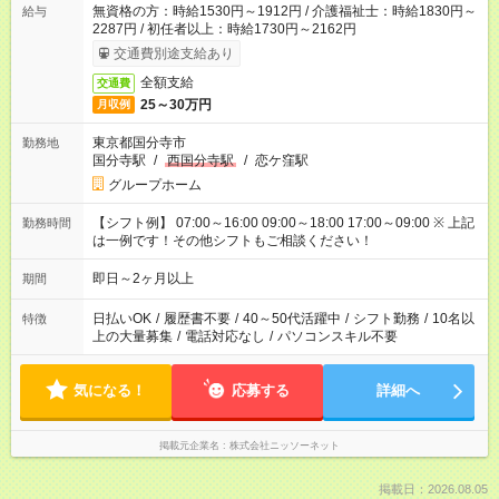
無資格の方：時給1530円～1912円 / 介護福祉士：時給1830円～
給与
2287円 / 初任者以上：時給1730円～2162円
交通費別途支給あり
全額支給
交通費
25～30万円
月収例
東京都国分寺市
勤務地
国分寺駅
/
西国分寺駅
/
恋ケ窪駅
グループホーム
【シフト例】 07:00～16:00 09:00～18:00 17:00～09:00 ※ 上記
勤務時間
は一例です！その他シフトもご相談ください！
即日～2ヶ月以上
期間
日払いOK
/
履歴書不要
/
40～50代活躍中
/
シフト勤務
/
10名以
特徴
上の大量募集
/
電話対応なし
/
パソコンスキル不要
気になる！
応募する
詳細へ
掲載元企業名
株式会社ニッソーネット
掲載日：2026.08.05