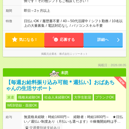
例です！その他シフトもご相談ください！
即日～2ヶ月以上
期間
日払いOK
/
履歴書不要
/
40～50代活躍中
/
シフト勤務
/
10名以
特徴
上の大量募集
/
電話対応なし
/
パソコンスキル不要
気になる！
応募する
詳細へ
掲載元企業名
株式会社ニッソーネット
掲載日：2026.08.05
未読
NEW
【毎週お給料振り込み可能＊週払い】おばあち
ゃんの生活サポート
派遣
職種未経験OK
社会人未経験OK
大学生歓迎
ブランクOK
WEB登録・面接OK
無資格未経験：時給1600円～ 経験者：時給1800円～ ★日払
給与
い／週払い制度あり（月払いも選べます）※稼働開始時は手続き
完了次第のお支払いとなります。
交通費別途支給あり