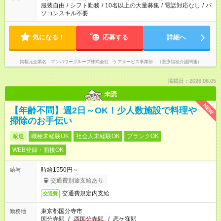
服装自由
/
シフト勤務
/
10名以上の大量募集
/
電話対応なし
/
パ
ソコンスキル不要
気になる！
応募する
詳細へ
掲載元企業名
マンパワーグループ株式会社 ケアサービス事業部 （医療福祉介護関連）
掲載日：2026.08.05
未読
NEW
【年齢不問】週2日～OK！少人数施設で料理や
掃除のお手伝い
派遣
職種未経験OK
社会人未経験OK
ブランクOK
WEB登録・面接OK
時給1550円～
給与
交通費別途支給あり
交通費規定内支給
交通費
東京都国分寺市
勤務地
国分寺駅
/
西国分寺駅
/
恋ケ窪駅