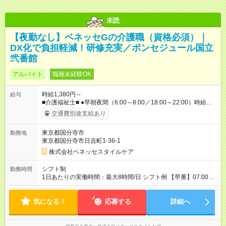
未読
【夜勤なし】ベネッセGの介護職（資格必須）｜
DX化で負担軽減！研修充実／ボンセジュール国立
弐番館
アルバイト
職種未経験OK
時給1,380円～
給与
■介護福祉士■ ●早朝夜間（6:00～8:00／18:00～22:00）時給：
1580円～ ●日中帯（8:00～18:00）時給：1480円～ ■初任者研修
交通費別途支給あり
■ ●早朝夜間（6:00～8:00／18:00～22:00）時給：1480円～ ●日
中帯（8:00～18:00）時給：1380円～ ※週20時間以上の契約と
東京都国分寺市
勤務地
なる場合、居住支援特別手当50～100円／時を支給 ※社内専門
東京都国分寺市日吉町1-36-1
資格を取得した場合は手当支給（1資格につき、60円／時）
【試用期間】試用期間なし
株式会社ベネッセスタイルケア
シフト制
勤務時間
1日あたりの実働時間：最大8時間/日 シフト例 【早番】07:00～
16:00 【日勤】08:00～17:00／09:00～18:00 【遅番】11:00～
20:00 ※休憩は法定通り ※シフト時間はホームによって前後しま
気になる！
す。 詳細の勤務時間についてはお問合せください。 ※実働8時
応募する
詳細へ
間のシフト制勤務（早・日・遅）