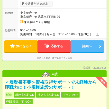
度あり 進級により給与がアップします！ 【試用期間】試用期間
交通費別途支給あり
あり 試用期間の長さ：3ヶ月 雇用形態、給与は本採用時と同じ
です。
東京都府中市
勤務地
東京都府中市武蔵台2丁目8-29
株式会社ニチイ学館
900～16:00
勤務時間
実働時間：6時間/日 月～金 9:00～16:00（休憩60分） 土
曜 9:00～12:00（休憩なし） ※シフト制・月11日勤務（うち土
曜日勤務は月2日） ※所定労働時間:60時間／月 ※残業:1～2時間
気になる！
／月 ※社会保険加入する働き方をご希望の方は、応募時にお問
応募する
詳細へ
い合わせください
掲載元企業名
株式会社ニチイ学館
掲載日：2026.08.05
未読
NEW
＜履歴書不要＞資格取得サポートで未経験から
即戦力に！小規模施設のサポート！
派遣
職種未経験OK
社会人未経験OK
ブランクOK
WEB登録・面接OK