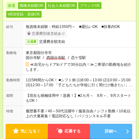
派遣
職種未経験OK
社会人未経験OK
ブランクOK
WEB登録・面接OK
無資格未経験：時給1350円～ ■週払いOK ■扶養内OK
給与
交通費別途支給あり
交通費全額支給
交通費
東京都国分寺市
勤務地
国分寺駅
/
西国分寺駅
/
恋ケ窪駅
≪自宅からドアtoドアで30分以内！≫ご希望の勤務地を紹介
します。
1日5時間からOK！ ■シフト例 (1)8:00～13:00 (2)10:00～15:00
勤務時間
(3)12:00～17:00 「子どもたちが学校に行く間だけ働きたい」
「余裕を持って夕飯の準備がしたい」 「午前中は働いて、午後
はプライベートの時間にしたい」 など、ご希望を教えてくださ
【現在も積極採用中！急募！】■2カ月～ 8月～、9月スタート
期間
いね。 ※Wワーク希望の方へ 今ご覧のお仕事で希望する勤務時
もOK！
間と、もう1つのお仕事の勤務時間。 合計で週40時間を超える
場合は応募できません。
履歴書不要
/
40～50代活躍中
/
服装自由
/
シフト勤務
/
10名以
特徴
上の大量募集
/
電話対応なし
/
パソコンスキル不要
気になる！
応募する
詳細へ