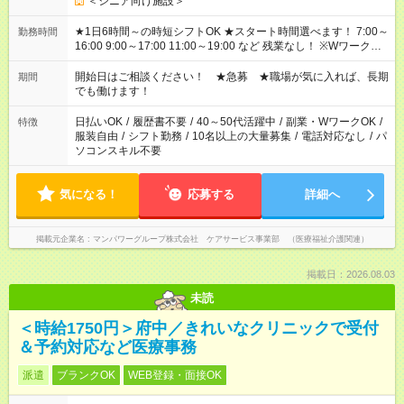
＜シニア向け施設＞
★1日6時間～の時短シフトOK ★スタート時間選べます！ 7:00～
勤務時間
16:00 9:00～17:00 11:00～19:00 など 残業なし！ ※Wワークの
場合、他のお仕事と合わせ週40時間超の就業はご案内できませ
ん ※法令に基づき、週20時間以上勤務は社会保険への加入対象
開始日はご相談ください！ ★急募 ★職場が気に入れば、長期
期間
となります ※労働者派遣法（日雇い派遣の原則禁止）により、
でも働けます！
短時間・短期間の就業はご案内が難しい場合があります
日払いOK
/
履歴書不要
/
40～50代活躍中
/
副業・WワークOK
/
特徴
服装自由
/
シフト勤務
/
10名以上の大量募集
/
電話対応なし
/
パ
ソコンスキル不要
気になる！
応募する
詳細へ
掲載元企業名
マンパワーグループ株式会社 ケアサービス事業部 （医療福祉介護関連）
掲載日：2026.08.03
未読
＜時給1750円＞府中／きれいなクリニックで受付
＆予約対応など医療事務
派遣
ブランクOK
WEB登録・面接OK