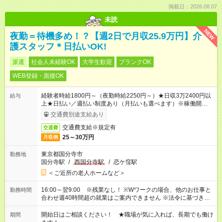
掲載日：2026.08.07
未読
NEW
夜勤＝待機多め！？【週2日で月収25.9万円】介
護スタッフ＊日払いOK!
派遣
社会人未経験OK
大学生歓迎
ブランクOK
WEB登録・面接OK
経験者時給1800円～（夜勤時給2250円～）★日収3万2400円以
給与
上★日払い／週払い制度あり（月払いも選べます）※稼働開始時
は手続き完了次第のお支払いとなります。
交通費別途支給あり
交通費支給※規定有
交通費
25～30万円
月収例
東京都国分寺市
勤務地
国分寺駅
/
西国分寺駅
/
恋ケ窪駅
＜ご近所の老人ホームなど＞
16:00～翌9:00 ※残業なし！ ※Wワークの場合、他のお仕事と
勤務時間
合わせ週40時間超の就業はご案内できません ※法令に基づき、
週20時間以上勤務は社会保険への加入対象となります ※労働者
派遣法（日雇い派遣の原則禁止）により、短時間・短期間の就
開始日はご相談ください！ ★職場が気に入れば、長期でも働け
期間
業はご案内が難しい場合があります