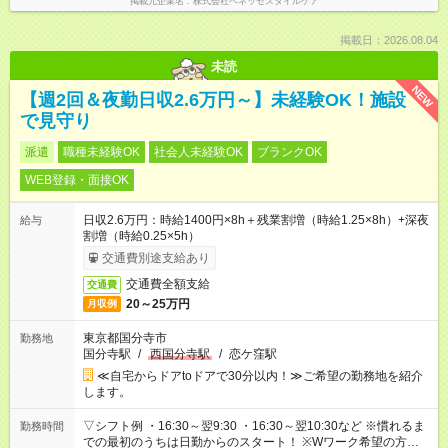
掲載元企業名
株式会社ベネッセスタイルケア
掲載日：2026.08.04
未読
NEW
【週2回＆夜勤日収2.6万円～】未経験OK！施設
で見守り
派遣
職種未経験OK
社会人未経験OK
ブランクOK
WEB登録・面接OK
日収2.6万円：時給1400円×8h＋残業割増（時給1.25×8h）+深夜
給与
割増（時給0.25×5h）
交通費別途支給あり
交通費全額支給
交通費
20～25万円
月収例
東京都国分寺市
勤務地
国分寺駅
/
西国分寺駅
/
恋ケ窪駅
≪自宅からドアtoドアで30分以内！≫ご希望の勤務地を紹介
します。
▽シフト例 ・16:30～翌9:30 ・16:30～翌10:30など ※慣れるま
勤務時間
での最初のうちは日勤からのスタート！ ※Wワーク希望の方へ