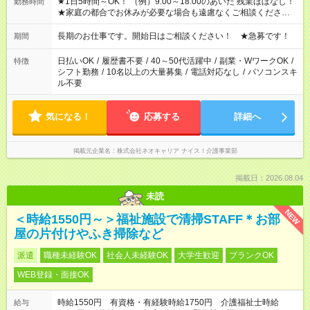
★1日5時間～OK！ （例）9:00～18:00のあいだ 残業ほぼなし！
勤務時間
★家庭の都合でお休みが必要な場合も遠慮なくご相談ください。
※シフトはご希望に合わせて調整可能です。 その他、 ＊週4日・
1日7時間 ＊日勤のみ ＊土日休み ＊午前だけ・午後だけ ＊平日
長期のお仕事です。開始日はご相談ください！ ★急募です！
期間
のみ・土日のみ ＊Wワークや扶養内 など、いろんなシフトのお
仕事をご紹介できます！ 登録の際に、あなたのご希望をお聞か
日払いOK
/
履歴書不要
/
40～50代活躍中
/
副業・WワークOK
/
特徴
せください。
シフト勤務
/
10名以上の大量募集
/
電話対応なし
/
パソコンスキ
ル不要
気になる！
応募する
詳細へ
掲載元企業名
株式会社ネオキャリア ナイス！介護事業部
掲載日：2026.08.04
未読
NEW
＜時給1550円～＞福祉施設で清掃STAFF＊お部
屋の片付けやふき掃除など
派遣
職種未経験OK
社会人未経験OK
大学生歓迎
ブランクOK
WEB登録・面接OK
時給1550円 有資格・有経験時給1750円 介護福祉士時給
給与