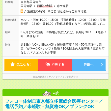
東京都国分寺市
勤務地
国分寺駅
/
西国分寺駅
/
恋ケ窪駅
介護施設や病院 ※ご自宅近辺からご案内可能
≪シフト例≫ 10:00～15:00（実働5時間） 12:00～17:00（実働
勤務時間
5時間） 17:00～翌10:00（実働15時間）など ご希望に応じて、
働く時間は調整できます！ お気軽に担当へ相談ください！
3ヵ月までの短期 ※職場が気に入れば、長期もOK！ ★急募！
期間
即日勤務もOK！
週1日からOK
/
日払いOK
/
履歴書不要
/
40～50代活躍中
/
副
特徴
業・WワークOK
/
シフト勤務
/
10名以上の大量募集
/
電話対応
なし
/
パソコンスキル不要
気になる！
応募する
詳細へ
掲載元企業名
ケアスタッフィング株式会社
未読
フォロー体制◎東京都立多摩総合医療センター／
電話予約／未経験・無資格OK／ブランクOK