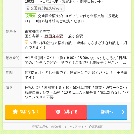
1800円 ■日払いOK（規定あり）※即日払い不可
交通費別途支給あり
交通費全額支給 ■ガソリン代も全額支給（規定あ
交通費
り） ■無料駐車場もご相談ください
東京都国分寺市
勤務地
国分寺駅
/
西国分寺駅
/
恋ケ窪駅
＜選べる勤務地＞福祉施設 ※他にもさまざまな施設をご紹
介できます！
★1日4時間～OK！ （例）9:00～18:00のあいだ もちろん1日8時
勤務時間
間のお仕事もご紹介可能です！ご希望をお聞かせください！ ★
家庭の都合でお休みが必要な場合も遠慮なくご相談ください。
※週最低15時間以上の勤務が必要です
短期2ヵ月～のお仕事です。開始日はご相談ください！ ★急募
期間
です！
日払いOK
/
履歴書不要
/
40～50代活躍中
/
副業・WワークOK
/
特徴
服装自由
/
シフト勤務
/
10名以上の大量募集
/
電話対応なし
/
パ
ソコンスキル不要
気になる！
応募する
詳細へ
掲載元企業名
株式会社ネオキャリア ナイス！介護事業部