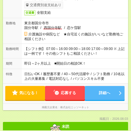
交通費別途支給あり
全額支給
交通費
東京都国分寺市
勤務地
国分寺駅
/
西国分寺駅
/
恋ケ窪駅
介護施設や病院など ★自宅近くの施設がいいなど勤務地ご
相談ください
【シフト例】 07:00～16:00 09:00～18:00 17:00～09:00 ※ 上記
勤務時間
は一例です！その他シフトもご相談ください！
即日～2ヶ月以上 ■開始日の相談OK！
期間
日払いOK
/
履歴書不要
/
40～50代活躍中
/
シフト勤務
/
10名以
特徴
上の大量募集
/
電話対応なし
/
パソコンスキル不要
気になる！
応募する
詳細へ
掲載元企業名
株式会社ニッソーネット
掲載日：2026.08.03
未読