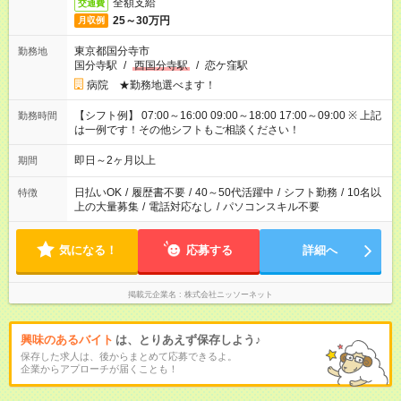
全額支給
交通費
25～30万円
月収例
東京都国分寺市
勤務地
国分寺駅
/
西国分寺駅
/
恋ケ窪駅
病院 ★勤務地選べます！
【シフト例】 07:00～16:00 09:00～18:00 17:00～09:00 ※ 上記
勤務時間
は一例です！その他シフトもご相談ください！
即日～2ヶ月以上
期間
日払いOK
/
履歴書不要
/
40～50代活躍中
/
シフト勤務
/
10名以
特徴
上の大量募集
/
電話対応なし
/
パソコンスキル不要
気になる！
応募する
詳細へ
掲載元企業名
株式会社ニッソーネット
興味のあるバイト
は、とりあえず保存しよう♪
保存した求人は、後からまとめて応募できるよ。
企業からアプローチが届くことも！