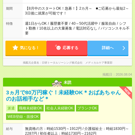
今ご覧のお仕事で希望する勤務時間と、もう1つのお仕事の勤務
時間。 合計で週40時間を超える場合は応募できません。
【8月中のスタートOK！急募！】2カ月～ ■ご応募から最短2～
期間
3日後に就業が可能です！
週1日からOK
/
履歴書不要
/
40～50代活躍中
/
服装自由
/
シフ
特徴
ト勤務
/
10名以上の大量募集
/
電話対応なし
/
パソコンスキル不
要
気になる！
応募する
詳細へ
掲載元企業名
日研トータルソーシング株式会社 メディカルケア事業部
掲載日：2026.08.04
未読
NEW
3ヵ月で80万円稼ぐ！未経験OK＊おばあちゃん
のお話相手など＊
派遣
職種未経験OK
社会人未経験OK
ブランクOK
WEB登録・面接OK
無資格の方：時給1530円～1912円 / 介護福祉士：時給1830円～
給与
2287円 / 初任者以上：時給1730円～2162円