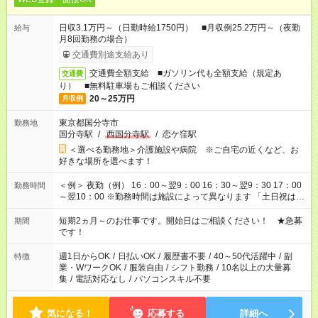
日収3.1万円～（日勤時給1750円） ■月収例25.2万円～（夜勤
給与
月8回勤務の場合）
交通費別途支給あり
交通費全額支給 ■ガソリン代も全額支給（規定あ
交通費
り） ■無料駐車場もご相談ください
20～25万円
月収例
東京都国分寺市
勤務地
国分寺駅
/
西国分寺駅
/
恋ケ窪駅
＜選べる勤務地＞介護施設や病院 ※ご自宅の近くなど、お
好きな場所を選べます！
＜例＞ 夜勤（例） 16：00～翌9：00 16：30～翌9：30 17：00
勤務時間
～翌10：00 ※勤務時間は施設によって異なります 「土日祝は休
みたい」 「しっかり稼ぎたい」 「もう少し遅い時間から始めた
い」など ご希望にあったお仕事をご案内いたします。 ※未経験
短期2ヵ月～のお仕事です。開始日はご相談ください！ ★急募
期間
の方の場合は1～2ヶ月間は日中での仕事を経験いただき、 お
です！
仕事に慣れてからの夜勤になります。 ★家庭の都合でお休みが
必要な場合も遠慮なくご相談ください。
週1日からOK
/
日払いOK
/
履歴書不要
/
40～50代活躍中
/
副
特徴
業・WワークOK
/
服装自由
/
シフト勤務
/
10名以上の大量募
集
/
電話対応なし
/
パソコンスキル不要
気になる！
応募する
詳細へ