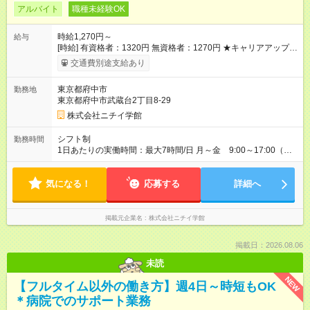
アルバイト
職種未経験OK
時給1,270円～
給与
[時給] 有資格者：1320円 無資格者：1270円 ★キャリアアップ制
度あり 進級により給与がアップします！ 【試用期間】試用期間
交通費別途支給あり
あり 試用期間の長さ：3ヶ月 雇用形態、給与は本採用時と同じ
です。
東京都府中市
勤務地
東京都府中市武蔵台2丁目8-29
株式会社ニチイ学館
シフト制
勤務時間
1日あたりの実働時間：最大7時間/日 月～金 9:00～17:00（休
憩60分） 土曜 9:00～13:00（休憩なし） ※週4～5日勤務 ※
土曜日勤務は月1日あり ※所定労働時間 137時間／月 ※残業
気になる！
時間 2～3時間／月 ※1か月「平日19日、土曜日1日」の勤務を
応募する
詳細へ
お願いします
掲載元企業名
株式会社ニチイ学館
掲載日：2026.08.06
未読
NEW
【フルタイム以外の働き方】週4日～時短もOK
＊病院でのサポート業務