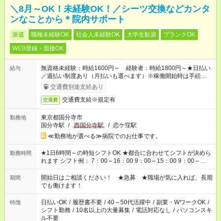
＼8月～OK！未経験OK！／シーツ交換などカンタ
ンなことから＊院内サポート
派遣
職種未経験OK
社会人未経験OK
大学生歓迎
ブランクOK
WEB登録・面接OK
無資格未経験：時給1600円～ 経験者：時給1800円～★日払い
給与
／週払い制度あり（月払いも選べます）※稼働開始時は手続き完
了次第のお支払いとなります。
交通費別途支給あり
交通費支給※規定有
交通費
東京都国分寺市
勤務地
国分寺駅
/
西国分寺駅
/
恋ケ窪駅
≪勤務地が選べる≫病院でのお仕事です。
★1日6時間～の時短シフトOK ★都合に合わせてシフトが決めら
勤務時間
れます シフト例： 7：00～16：00 9：00～15：00 9：00～
18：00 11：00～20：00 など ※Wワークの場合、他のお仕事と
合わせ週40時間超の就業はご案内できません ※法令に基づき、
開始日はご相談ください！ ★急募 ★職場が気に入れば、長期
期間
週20時間以上勤務は社会保険への加入対象となります ※労働者
でも働けます！
派遣法（日雇い派遣の原則禁止）により、短時間・短期間の就
業はご案内が難しい場合があります
日払いOK
/
履歴書不要
/
40～50代活躍中
/
副業・WワークOK
/
特徴
シフト勤務
/
10名以上の大量募集
/
電話対応なし
/
パソコンスキ
ル不要