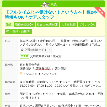
未読
NEW
【フルタイムじゃ働けない！という方へ】週2や
時短もOK＊ケアスタッフ
派遣
職種未経験OK
社会人未経験OK
大学生歓迎
ブランクOK
WEB登録・面接OK
無資格未経験：時給1600円～ 経験者：時給1800円～★日払い
給与
／週払い制度あり（月払いも選べます）※稼働開始時は手続き完
了次第のお支払いとなります。
交通費別途支給あり
交通費全額支給※規定有
交通費
東京都国分寺市
勤務地
国分寺駅
/
西国分寺駅
/
恋ケ窪駅
＜シニア向けマンション＞
★1日6時間～の時短シフトOK ★スタート時間選べます！ 7:00～
勤務時間
16:00 9:00～17:00 11:00～19:00 など 残業なし！ ※Wワークの
場合、他のお仕事と合わせ週40時間超の就業はご案内できませ
ん ※法令に基づき、週20時間以上勤務は社会保険への加入対象
開始日はご相談ください！ ★急募 ★職場が気に入れば、長期
期間
となります ※労働者派遣法（日雇い派遣の原則禁止）により、
でも働けます！
短時間・短期間の就業はご案内が難しい場合があります
日払いOK
/
履歴書不要
/
40～50代活躍中
/
副業・WワークOK
/
特徴