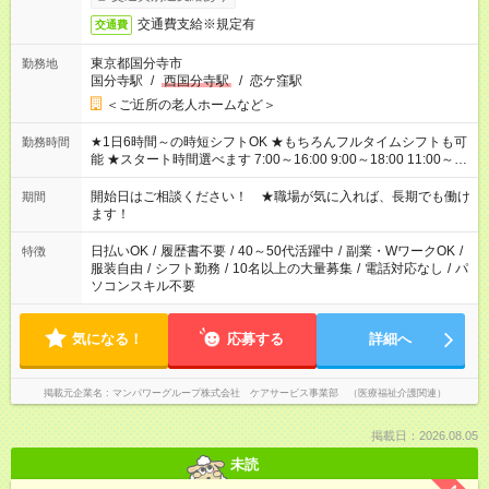
交通費支給※規定有
交通費
東京都国分寺市
勤務地
国分寺駅
/
西国分寺駅
/
恋ケ窪駅
＜ご近所の老人ホームなど＞
★1日6時間～の時短シフトOK ★もちろんフルタイムシフトも可
勤務時間
能 ★スタート時間選べます 7:00～16:00 9:00～18:00 11:00～
20:00 など 残業なし！ ※Wワークの場合、他のお仕事と合わせ
週40時間超の就業はご案内できません ※法令に基づき、週20時
開始日はご相談ください！ ★職場が気に入れば、長期でも働け
期間
間以上勤務は社会保険への加入対象となります ※労働者派遣法
ます！
（日雇い派遣の原則禁止）により、短時間・短期間の就業はご
案内が難しい場合があります
日払いOK
/
履歴書不要
/
40～50代活躍中
/
副業・WワークOK
/
特徴
服装自由
/
シフト勤務
/
10名以上の大量募集
/
電話対応なし
/
パ
ソコンスキル不要
気になる！
応募する
詳細へ
掲載元企業名
マンパワーグループ株式会社 ケアサービス事業部 （医療福祉介護関連）
掲載日：2026.08.05
未読