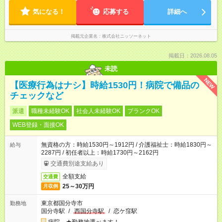
気になる！
応募する
詳細へ
掲載元企業名
株式会社ニッソーネット
掲載日：2026.08.05
未読
NEW
【医療行為はナシ】時給1530円！病院で備品の
チェックなど
派遣
職種未経験OK
社会人未経験OK
ブランクOK
WEB登録・面接OK
無資格の方：時給1530円～1912円 / 介護福祉士：時給1830円～
給与
2287円 / 初任者以上：時給1730円～2162円
交通費別途支給あり
全額支給
交通費
25～30万円
月収例
東京都国分寺市
勤務地
国分寺駅
/
西国分寺駅
/
恋ケ窪駅