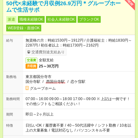
NEW
50代×未経験で月収例26.9万円＊グループホー
ムで生活サポ
派遣
職種未経験OK
社会人未経験OK
ブランクOK
WEB登録・面接OK
無資格の方：時給1530円～1912円 / 介護福祉士：時給1830円～
給与
2287円 / 初任者以上：時給1730円～2162円
交通費別途支給あり
全額支給
交通費
25～30万円
月収例
東京都国分寺市
勤務地
国分寺駅
/
西国分寺駅
/
恋ケ窪駅
グループホーム
07:00～16:00 09:00～18:00 17:00～09:00 ※ 上記は一例です！
勤務時間
その他シフトもご相談ください！
即日～2ヶ月以上
期間
日払いOK
/
履歴書不要
/
40～50代活躍中
/
シフト勤務
/
10名以
特徴
上の大量募集
/
電話対応なし
/
パソコンスキル不要