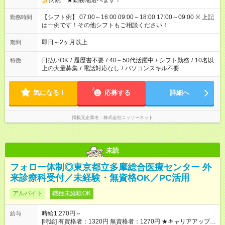
病院 ★勤務地選べます！
【シフト例】 07:00～16:00 09:00～18:00 17:00～09:00 ※ 上記
勤務時間
は一例です！その他シフトもご相談ください！
即日～2ヶ月以上
期間
日払いOK
/
履歴書不要
/
40～50代活躍中
/
シフト勤務
/
10名以
特徴
上の大量募集
/
電話対応なし
/
パソコンスキル不要
気になる！
応募する
詳細へ
掲載元企業名
株式会社ニッソーネット
未読
フォロー体制◎東京都立多摩総合医療センター 外
来診療科受付／未経験・無資格OK／PC活用
アルバイト
職種未経験OK
時給1,270円～
給与
[時給] 有資格者：1320円 無資格者：1270円 ★キャリアアップ制