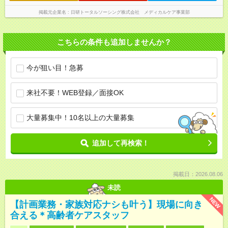
掲載元企業名
日研トータルソーシング株式会社 メディカルケア事業部
こちらの条件も追加しませんか？
今が狙い目！急募
来社不要！WEB登録／面接OK
大量募集中！10名以上の大量募集
追加して再検索！
掲載日：2026.08.06
未読
NEW
【計画業務・家族対応ナシも叶う】現場に向き
合える＊高齢者ケアスタッフ