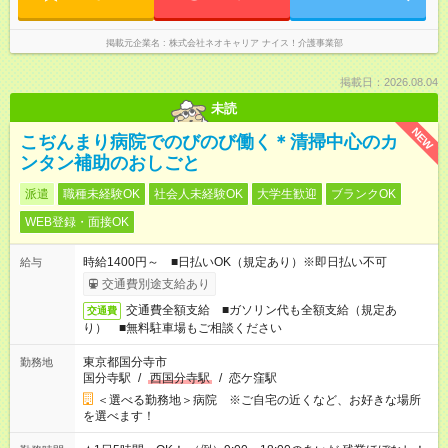
掲載元企業名
株式会社ネオキャリア ナイス！介護事業部
掲載日：2026.08.04
未読
NEW
こぢんまり病院でのびのび働く＊清掃中心のカ
ンタン補助のおしごと
派遣
職種未経験OK
社会人未経験OK
大学生歓迎
ブランクOK
WEB登録・面接OK
時給1400円～ ■日払いOK（規定あり）※即日払い不可
給与
交通費別途支給あり
交通費全額支給 ■ガソリン代も全額支給（規定あ
交通費
り） ■無料駐車場もご相談ください
東京都国分寺市
勤務地
国分寺駅
/
西国分寺駅
/
恋ケ窪駅
＜選べる勤務地＞病院 ※ご自宅の近くなど、お好きな場所
を選べます！