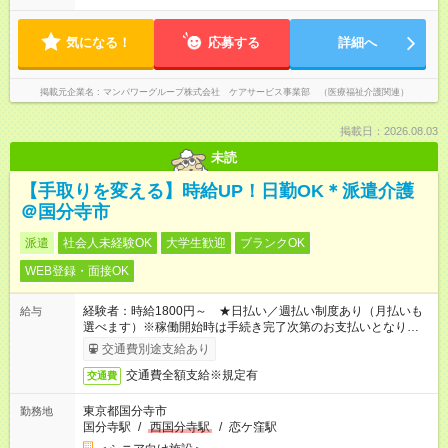
気になる！
応募する
詳細へ
掲載元企業名
マンパワーグループ株式会社 ケアサービス事業部 （医療福祉介護関連）
掲載日：2026.08.03
未読
【手取りを変える】時給UP！日勤OK＊派遣介護
＠国分寺市
派遣
社会人未経験OK
大学生歓迎
ブランクOK
WEB登録・面接OK
経験者：時給1800円～ ★日払い／週払い制度あり（月払いも
給与
選べます）※稼働開始時は手続き完了次第のお支払いとなりま
す。
交通費別途支給あり
交通費全額支給※規定有
交通費
東京都国分寺市
勤務地
国分寺駅
/
西国分寺駅
/
恋ケ窪駅