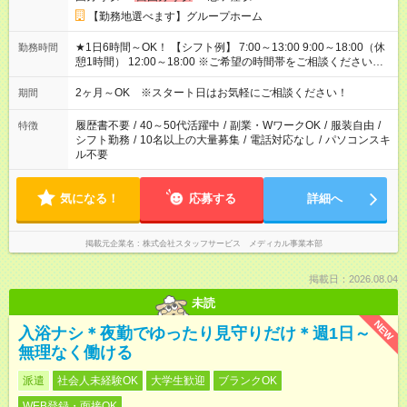
【勤務地選べます】グループホーム
★1日6時間～OK！ 【シフト例】 7:00～13:00 9:00～18:00（休
勤務時間
憩1時間） 12:00～18:00 ※ご希望の時間帯をご相談ください。
※日勤、夜勤のみ、変則的な勤務等も相談OK！
2ヶ月～OK ※スタート日はお気軽にご相談ください！
期間
履歴書不要
/
40～50代活躍中
/
副業・WワークOK
/
服装自由
/
特徴
シフト勤務
/
10名以上の大量募集
/
電話対応なし
/
パソコンスキ
ル不要
気になる！
応募する
詳細へ
掲載元企業名
株式会社スタッフサービス メディカル事業本部
掲載日：2026.08.04
未読
NEW
入浴ナシ＊夜勤でゆったり見守りだけ＊週1日～
無理なく働ける
派遣
社会人未経験OK
大学生歓迎
ブランクOK
WEB登録・面接OK