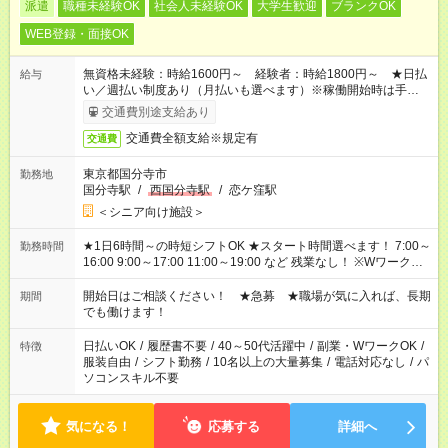
派遣
職種未経験OK
社会人未経験OK
大学生歓迎
ブランクOK
WEB登録・面接OK
無資格未経験：時給1600円～ 経験者：時給1800円～ ★日払
給与
い／週払い制度あり（月払いも選べます）※稼働開始時は手続き
完了次第のお支払いとなります。
交通費別途支給あり
交通費全額支給※規定有
交通費
東京都国分寺市
勤務地
国分寺駅
/
西国分寺駅
/
恋ケ窪駅
＜シニア向け施設＞
★1日6時間～の時短シフトOK ★スタート時間選べます！ 7:00～
勤務時間
16:00 9:00～17:00 11:00～19:00 など 残業なし！ ※Wワークの
場合、他のお仕事と合わせ週40時間超の就業はご案内できませ
ん ※法令に基づき、週20時間以上勤務は社会保険への加入対象
開始日はご相談ください！ ★急募 ★職場が気に入れば、長期
期間
となります ※労働者派遣法（日雇い派遣の原則禁止）により、
でも働けます！
短時間・短期間の就業はご案内が難しい場合があります
日払いOK
/
履歴書不要
/
40～50代活躍中
/
副業・WワークOK
/
特徴
服装自由
/
シフト勤務
/
10名以上の大量募集
/
電話対応なし
/
パ
ソコンスキル不要
気になる！
応募する
詳細へ