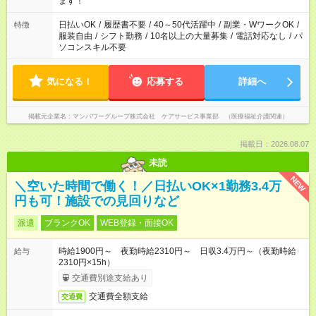
ます！
日払いOK
/
履歴書不要
/
40～50代活躍中
/
副業・WワークOK
/
特徴
服装自由
/
シフト勤務
/
10名以上の大量募集
/
電話対応なし
/
パ
ソコンスキル不要
気になる！
応募する
詳細へ
掲載元企業名
マンパワーグループ株式会社 ケアサービス事業部 （医療福祉介護関連）
掲載日：2026.08.07
未読
NEW
＼空いた時間で働く！／日払いOK×1勤務3.4万
円も可！施設での見回りなど
派遣
ブランクOK
WEB登録・面接OK
時給1900円～ 夜勤時給2310円～ 日収3.4万円～（夜勤時給
給与
2310円×15h）
交通費別途支給あり
交通費全額支給
交通費