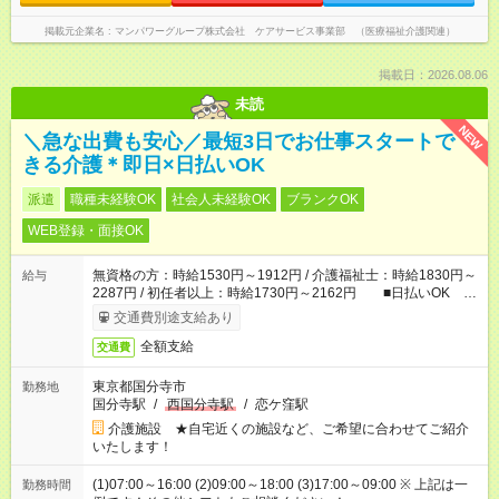
掲載元企業名
マンパワーグループ株式会社 ケアサービス事業部 （医療福祉介護関連）
掲載日：2026.08.06
未読
NEW
＼急な出費も安心／最短3日でお仕事スタートで
きる介護＊即日×日払いOK
派遣
職種未経験OK
社会人未経験OK
ブランクOK
WEB登録・面接OK
無資格の方：時給1530円～1912円 / 介護福祉士：時給1830円～
給与
2287円 / 初任者以上：時給1730円～2162円 ■日払いOK ■
日収例：1万2240円（時給1530円×8h）
交通費別途支給あり
全額支給
交通費
東京都国分寺市
勤務地
国分寺駅
/
西国分寺駅
/
恋ケ窪駅
介護施設 ★自宅近くの施設など、ご希望に合わせてご紹介
いたします！
(1)07:00～16:00 (2)09:00～18:00 (3)17:00～09:00 ※ 上記は一
勤務時間