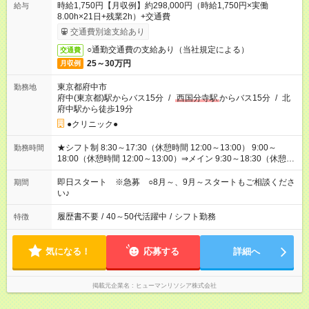
時給1,750円【月収例】約298,000円（時給1,750円×実働
給与
8.00h×21日+残業2h）+交通費
交通費別途支給あり
○通勤交通費の支給あり（当社規定による）
交通費
25～30万円
月収例
東京都府中市
勤務地
府中(東京都)駅からバス15分
/
西国分寺駅
からバス15分
/
北
府中駅から徒歩19分
●クリニック●
★シフト制 8:30～17:30（休憩時間 12:00～13:00） 9:00～
勤務時間
18:00（休憩時間 12:00～13:00）⇒メイン 9:30～18:30（休憩時
間 12:00～13:00） 他、派遣先の規定による
即日スタート ※急募 ○8月～、9月～スタートもご相談くださ
期間
い♪
履歴書不要
/
40～50代活躍中
/
シフト勤務
特徴
気になる！
応募する
詳細へ
掲載元企業名
ヒューマンリソシア株式会社