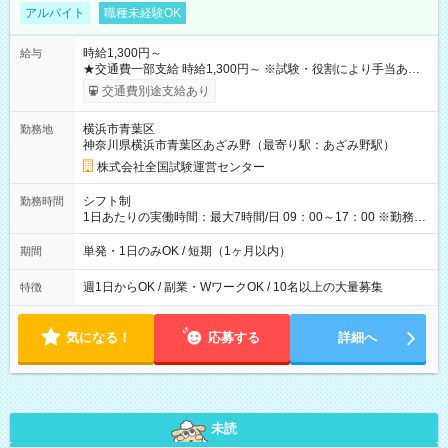
アルバイト
職種未経験OK
時給1,300円～
給与
★交通費一部支給 時給1,300円～ ※試験・役割により手当あり
※勤務回数により昇給あり 【即給（前払い）オプションあ
交通費別途支給あり
り！】 希望される場合、勤務から1週間ほどで給与の一部を受け
取れます。 ※手数料418円がかかります。 【過去試験日の収入
横浜市青葉区
勤務地
例】 ・河合塾模擬試験 8:30～17:30（休憩1時間） 時給1,300円
神奈川県横浜市青葉区あざみ野（最寄り駅：あざみ野駅）
×8時間＝日収10,400円＋交通費 ※当日の役割により時給＋100
円の場合あり ・国家試験 7:00～13:30（休憩なし） 時給1,300
株式会社全国試験運営センター
円（役割手当＋100円）×6時間＝日収8,400円＋交通費 【試用期
間】試用期間なし
シフト制
勤務時間
1日あたりの実働時間：最大7時間/日 09：00～17：00 ※勤務時
間は 試験により異なります。
単発・1日のみOK / 短期（1ヶ月以内）
期間
週1日からOK / 副業・WワークOK / 10名以上の大量募集
特徴
気になる！
応募する
詳細へ
未読