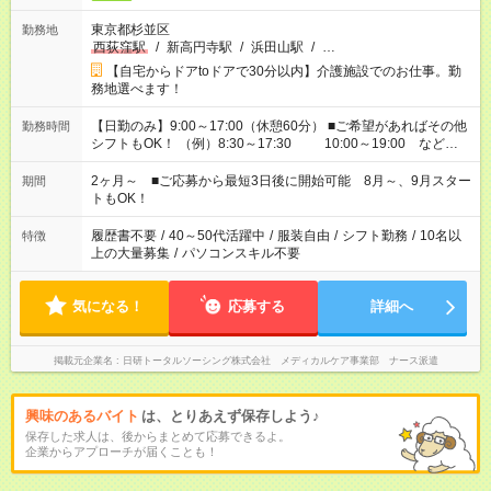
東京都杉並区
勤務地
西荻窪駅
/
新高円寺駅
/
浜田山駅
/
…
【自宅からドアtoドアで30分以内】介護施設でのお仕事。勤
務地選べます！
【日勤のみ】9:00～17:00（休憩60分） ■ご希望があればその他
勤務時間
シフトもOK！ （例）8:30～17:30 10:00～19:00 など
「家族とお休みを合わせたい」 「できれば残業はしたくない」
など、あなたのご希望に沿ったお仕事をご紹介します！ ※Wワ
2ヶ月～ ■ご応募から最短3日後に開始可能 8月～、9月スター
期間
ーク希望の方へ 今ご覧のお仕事で希望する勤務時間と、もう1つ
トもOK！
のお仕事の勤務時間。 合計で週40時間を超える場合は応募でき
ません
履歴書不要
/
40～50代活躍中
/
服装自由
/
シフト勤務
/
10名以
特徴
上の大量募集
/
パソコンスキル不要
気になる！
応募する
詳細へ
掲載元企業名
日研トータルソーシング株式会社 メディカルケア事業部 ナース派遣
興味のあるバイト
は、とりあえず保存しよう♪
保存した求人は、後からまとめて応募できるよ。
企業からアプローチが届くことも！