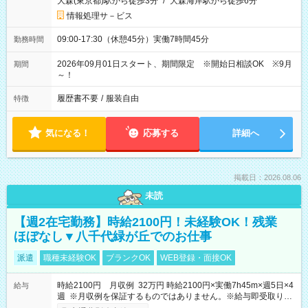
大森(東京都)駅から徒歩3分
/
大森海岸駅から徒歩6分
情報処理サ－ビス
09:00-17:30（休憩45分）実働7時間45分
勤務時間
2026年09月01日スタート、期間限定 ※開始日相談OK ※9月
期間
～！
履歴書不要
/
服装自由
特徴
気になる！
応募する
詳細へ
掲載日：2026.08.06
未読
【週2在宅勤務】時給2100円！未経験OK！残業
ほぼなし▼八千代緑が丘でのお仕事
派遣
職種未経験OK
ブランクOK
WEB登録・面接OK
時給2100円 月収例 32万円 時給2100円×実働7h45m×週5日×4
給与
週 ※月収例を保証するものではありません。※給与即受取りサ
ービス利用可（利用条件有）