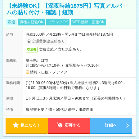
【未経験OK】【深夜時給1875円】写真アルバ
ムの貼り付け・確認｜短期
派遣
職種未経験OK
ブランクOK
WEB登録・面接OK
時給1500円／夜22時～翌5時までは深夜時給1875円
給与
交通費別途支給あり
実費支給／当社規定あり。
交通費
埼玉県川口市
勤務地
川口駅からバス10分
/
赤羽駅からバス10分
情報・出版・メディア
(1)21:00-06:00(休憩60分) ※入社後の最初2～3週間は9:00～
勤務時間
18:00（実働8時間）の日勤で勤務になります
1ヶ月以上3ヶ月未満／即日～9/30まで（延長の可能性あり）
期間
履歴書不要
/
40～50代活躍中
/
服装自由
特徴
気になる！
応募する
詳細へ