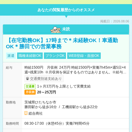
あなたの閲覧履歴からのオススメ
掲載日：2026.08.06
未読
【在宅勤務OK】17時まで＊未経験OK！車通勤
OK＊勝田での営業事務
派遣
職種未経験OK
ブランクOK
WEB登録・面接OK
時給1500円 月収例 24万円 時給1500円×実働7h45m×週5日×4
給与
週+残業10h ※月収例を保証するものではありません。※給与即
受取りサービス利用可（利用条件有）
交通費別途支給あり
1ヶ月3万円を上限として実費支給
交通費
20～25万円
月収例
茨城県ひたちなか市
勤務地
勝田駅から徒歩16分
/
工機前駅から徒歩22分
総合商社
08:30-17:00（休憩45分）実働7時間45分
勤務時間