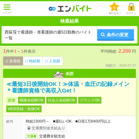
0
メニュー
気になる！
ログイン
検索結果
西荻窪で看護師・准看護師の週5日勤務のバイト
条件の変更
一覧
1
2,200
件中
1
～
1
件表示
平均時給:
円
新着順
時給順
人気順
掲載日：2026.07.27
未読
≪最短3日後開始OK！≫体温・血圧の記録メイン
＊看護師資格で高収入Get！
派遣
職種未経験OK
社会人未経験OK
ブランクOK
WEB登録・面接OK
時給2300円～ ■週払いOK ■日収1万8400円以上
給与
交通費別途支給あり
交通費全額支給
交通費