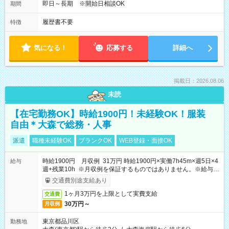
即日～長期 ※開始日相談OK
期間
履歴書不要
特徴
気になる！
応募する
詳細へ
掲載日：2026.08.06
未読
【在宅勤務OK】時給1900円！未経験OK！服装
自由＊大森で総務・人事
派遣
職種未経験OK
ブランクOK
WEB登録・面接OK
時給1900円 月収例 31万円 時給1900円×実働7h45m×週5日×4
給与
週+残業10h ※月収例を保証するものではありません。※給与即
受取りサービス利用可（利用条件有）
交通費別途支給あり
1ヶ月3万円を上限として実費支給
交通費
30万円～
月収例
東京都品川区
勤務地