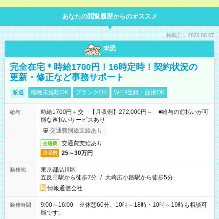
あなたの閲覧履歴からのオススメ
掲載日：2026.08.07
未読
完全在宅＊時給1700円！16時定時！契約状況の
更新・修正など事務サポート
派遣
職種未経験OK
ブランクOK
WEB登録・面接OK
時給1700円＋交 【月収例】272,000円～ ■給与の前払いが可
給与
能な速払いサービスあり
交通費別途支給あり
交通費支給あり
交通費
25～30万円
月収例
東京都品川区
勤務地
五反田駅から徒歩7分
/
大崎広小路駅から徒歩5分
情報通信会社
9:00～16:00 ※休憩60分。10時～18時・10時～19時も相談可
勤務時間
能です。