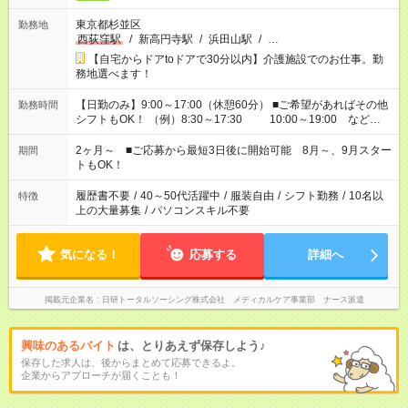
東京都杉並区
勤務地
西荻窪駅
/
新高円寺駅
/
浜田山駅
/
…
【自宅からドアtoドアで30分以内】介護施設でのお仕事。勤
務地選べます！
【日勤のみ】9:00～17:00（休憩60分） ■ご希望があればその他
勤務時間
シフトもOK！ （例）8:30～17:30 10:00～19:00 など
「家族とお休みを合わせたい」 「できれば残業はしたくない」
など、あなたのご希望に沿ったお仕事をご紹介します！ ※Wワ
2ヶ月～ ■ご応募から最短3日後に開始可能 8月～、9月スター
期間
ーク希望の方へ 今ご覧のお仕事で希望する勤務時間と、もう1つ
トもOK！
のお仕事の勤務時間。 合計で週40時間を超える場合は応募でき
ません
履歴書不要
/
40～50代活躍中
/
服装自由
/
シフト勤務
/
10名以
特徴
上の大量募集
/
パソコンスキル不要
気になる！
応募する
詳細へ
掲載元企業名
日研トータルソーシング株式会社 メディカルケア事業部 ナース派遣
興味のあるバイト
は、とりあえず保存しよう♪
保存した求人は、後からまとめて応募できるよ。
企業からアプローチが届くことも！