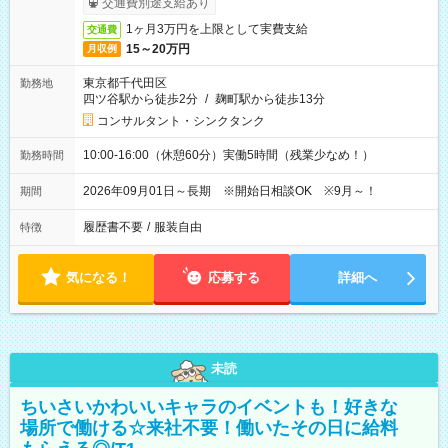
交通費別途支給あり
1ヶ月3万円を上限として実費支給
交通費
15～20万円
月収例
東京都千代田区
勤務地
四ツ谷駅から徒歩2分
/
麹町駅から徒歩13分
コンサルタント・シンクタンク
10:00-16:00（休憩60分）実働5時間（残業少なめ！）
勤務時間
2026年09月01日～長期 ※開始日相談OK ※9月～！
期間
履歴書不要
/
服装自由
特徴
気になる！
応募する
詳細へ
未読
ちいさいかわいいキャラのイベントも！好きな
場所で働ける☆来社不要！働いたその日に給料