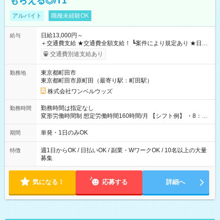
もらえる◎/T1
アルバイト
職種未経験OK
日給13,000円～
給与
＋交通費支給 ★交通費全額支給！ ┗案件により規定あり ★日払
いOK！（規定あり） ┗働いたその日に現金GET♪ お仕事後はコ
交通費別途支給あり
ンビニATMから 日払い分を引き落とせます！ 【試用期間】試
用期間なし
東京都町田市
勤務地
東京都町田市原町田（最寄り駅：町田駅）
株式会社ワンベルウッズ
勤務時間は指定なし
勤務時間
変形労働時間制 想定労働時間160時間/月 【シフト例】 ・8：00
～21：00
単発・1日のみOK
期間
週1日からOK / 日払いOK / 副業・WワークOK / 10名以上の大量
特徴
募集
気になる！
応募する
詳細へ