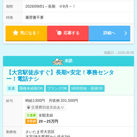
2026/09/01～長期 ※9月～！
期間
履歴書不要
特徴
気になる！
応募する
詳細へ
掲載日：2026.08.06
未読
【大宮駅徒歩すぐ】長期×安定！事務センタ
ー！電話ナシ
派遣
職種未経験OK
ブランクOK
WEB登録・面接OK
時給1300円 月収例 201,500円
給与
交通費別途支給あり
全額支給
交通費
20～25万円
月収例
さいたま市大宮区
勤務地
大宮(埼玉県)駅から徒歩3分