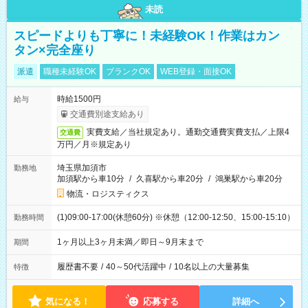
未読
スピードよりも丁寧に！未経験OK！作業はカン
タン×完全座り
派遣
職種未経験OK
ブランクOK
WEB登録・面接OK
時給1500円
給与
交通費別途支給あり
実費支給／当社規定あり。通勤交通費実費支払／上限4
交通費
万円／月※規定あり
埼玉県加須市
勤務地
加須駅から車10分
/
久喜駅から車20分
/
鴻巣駅から車20分
物流・ロジスティクス
(1)09:00-17:00(休憩60分) ※休憩（12:00-12:50、15:00-15:10）
勤務時間
1ヶ月以上3ヶ月未満／即日～9月末まで
期間
履歴書不要
/
40～50代活躍中
/
10名以上の大量募集
特徴
気になる！
応募する
詳細へ