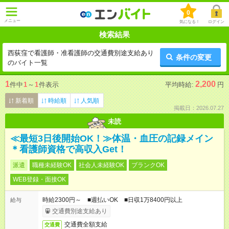
0
メニュー
気になる！
ログイン
検索結果
西荻窪で看護師・准看護師の交通費別途支給あり
条件の変更
のバイト一覧
1
2,200
件中
1
～
1
件表示
平均時給:
円
新着順
時給順
人気順
掲載日：2026.07.27
未読
≪最短3日後開始OK！≫体温・血圧の記録メイン
＊看護師資格で高収入Get！
派遣
職種未経験OK
社会人未経験OK
ブランクOK
WEB登録・面接OK
時給2300円～ ■週払いOK ■日収1万8400円以上
給与
交通費別途支給あり
交通費全額支給
交通費