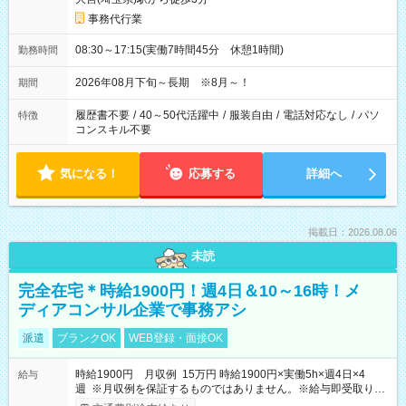
事務代行業
08:30～17:15(実働7時間45分 休憩1時間)
勤務時間
2026年08月下旬～長期 ※8月～！
期間
履歴書不要
/
40～50代活躍中
/
服装自由
/
電話対応なし
/
パソ
特徴
コンスキル不要
気になる！
応募する
詳細へ
掲載日：2026.08.06
未読
完全在宅＊時給1900円！週4日＆10～16時！メ
ディアコンサル企業で事務アシ
派遣
ブランクOK
WEB登録・面接OK
時給1900円 月収例 15万円 時給1900円×実働5h×週4日×4
給与
週 ※月収例を保証するものではありません。※給与即受取りサ
ービス利用可（利用条件有）