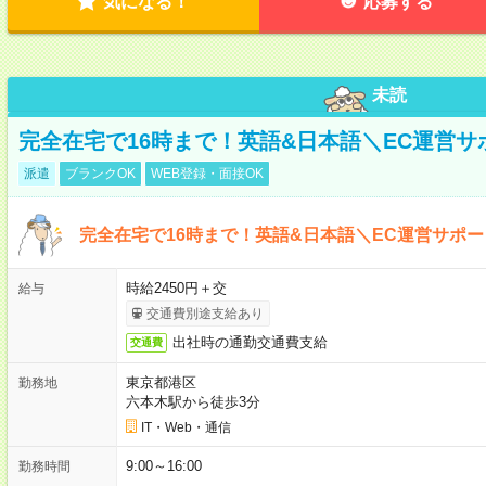
気になる！
応募する
未読
完全在宅で16時まで！英語&日本語＼EC運営サ
派遣
ブランクOK
WEB登録・面接OK
完全在宅で16時まで！英語&日本語＼EC運営サポー
時給2450円＋交
給与
交通費別途支給あり
出社時の通勤交通費支給
交通費
東京都港区
勤務地
六本木駅から徒歩3分
IT・Web・通信
9:00～16:00
勤務時間