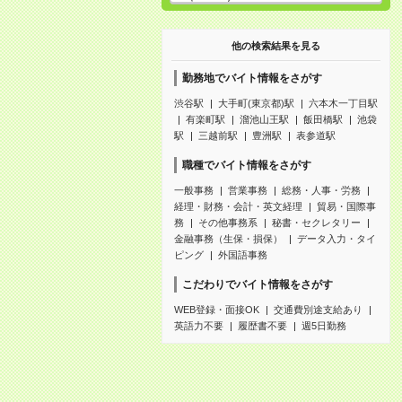
他の検索結果を見る
勤務地でバイト情報をさがす
渋谷駅
大手町(東京都)駅
六本木一丁目駅
有楽町駅
溜池山王駅
飯田橋駅
池袋
駅
三越前駅
豊洲駅
表参道駅
職種でバイト情報をさがす
一般事務
営業事務
総務・人事・労務
経理・財務・会計・英文経理
貿易・国際事
務
その他事務系
秘書・セクレタリー
金融事務（生保・損保）
データ入力・タイ
ピング
外国語事務
こだわりでバイト情報をさがす
WEB登録・面接OK
交通費別途支給あり
英語力不要
履歴書不要
週5日勤務