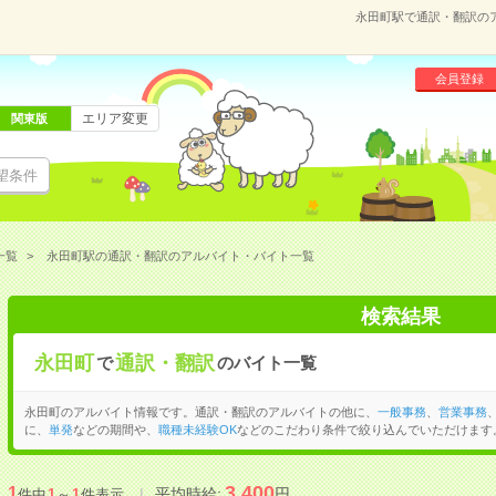
永田町駅で通訳・翻訳の
会員登録
エリア変更
関東版
望条件
一覧
永田町駅の通訳・翻訳のアルバイト・バイト一覧
検索結果
永田町
通訳・翻訳
で
のバイト一覧
永田町のアルバイト情報です。通訳・翻訳のアルバイトの他に、
一般事務
、
営業事務
に、
単発
などの期間や、
職種未経験OK
などのこだわり条件で絞り込んでいただけます
3,400
1
平均時給:
円
件中
1
～
1
件表示