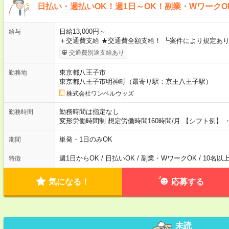
日払い・週払いOK！週1日～OK！副業・WワークO
日給13,000円～
給与
＋交通費支給 ★交通費全額支給！ ┗案件により規定あり
交通費別途支給あり
東京都八王子市
勤務地
東京都八王子市明神町（最寄り駅：京王八王子駅）
株式会社ワンベルウッズ
勤務時間は指定なし
勤務時間
変形労働時間制 想定労働時間160時間/月 【シフト例】 ・8
単発・1日のみOK
期間
週1日からOK / 日払いOK / 副業・WワークOK / 10名
特徴
気になる！
応募する
未読