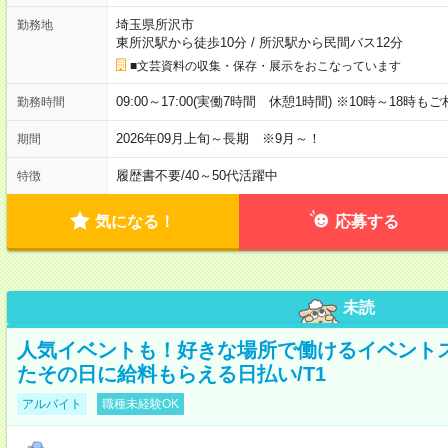
埼玉県所沢市
勤務地
東所沢駅から徒歩10分
/
所沢駅から民間バス12分
■文芸資料の収集・保存・展示をおこなっています
09:00～17:00(実働7時間 休憩1時間) ※10時～18時も
勤務時間
2026年09月上旬～長期 ※9月～！
期間
履歴書不要
/
40～50代活躍中
特徴
気になる！
応募する
未読
人気イベントも！好きな場所で働けるイベント
たその日に給料もらえる日払い/T1
アルバイト
職種未経験OK