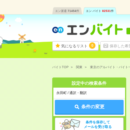
エン派遣
71454
件
エン バイト
82531
件
0
気になるリスト
保存した希
バイトTOP
関東
東京のアルバイト・バイト
設定中の検索条件
永田町 / 通訳・翻訳
条件の変更
条件を保存して
メールを受け取る