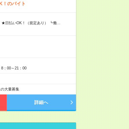
K！のバイト
 ★日払いOK！（規定あり） ┗働…
：00～21：00
以上の大量募集
詳細へ