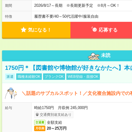
2026/8/17～長期 ※長期更新予定 ※8月～OK！
期間
履歴書不要
/
40～50代活躍中
/
服装自由
特徴
気になる！
応募する
未読
1750円＊【図書館や博物館が好きなかたへ】
派遣
職種未経験OK
ブランクOK
WEB登録・面接OK
＼話題のサブカルスポット！／文化複合施設内での
時給1750円 月収例 245,000円
給与
交通費別途支給あり
全額支給
交通費
20～25万円
月収例