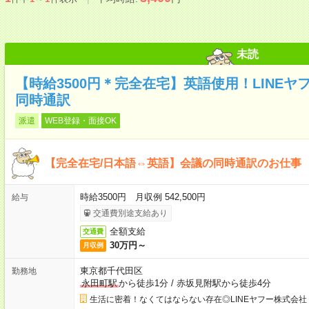
未読
【時給3500円＊完全在宅】英語使用！LINE
同時通訳
派遣
WEB登録・面接OK
【完全在宅/日本語⇔英語】会議の同時通訳のお仕事
時給3500円 月収例 542,500円
給与
交通費別途支給あり
全額支給
交通費
30万円～
月収例
東京都千代田区
勤務地
永田町駅
から徒歩1分
/
赤坂見附駅から徒歩4分
生活に密着！なくてはならない存在◎LINEヤフー株式会社