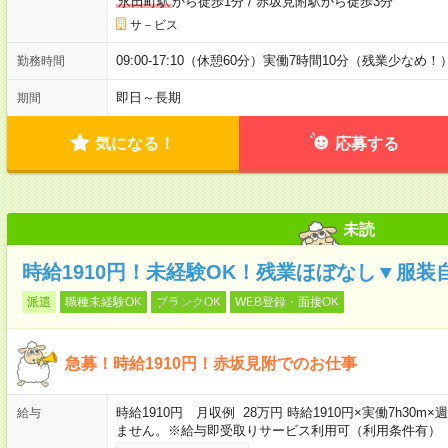
永田町駅
から徒歩1分
/
赤坂見附駅から徒歩3分
サ－ビス
09:00-17:10（休憩60分）実働7時間10分（残業少なめ！
勤務時間
即日～長期
期間
気になる！
応募する
未読
時給1910円！未経験OK！残業ほぼなし▼服
派遣
職種未経験OK
ブランクOK
WEB登録・面接OK
急募！時給1910円！赤坂見附でのお仕事
時給1910円 月収例 28万円 時給1910円×実働7h30
給与
ません。※給与即受取りサービス利用可（利用条件有）