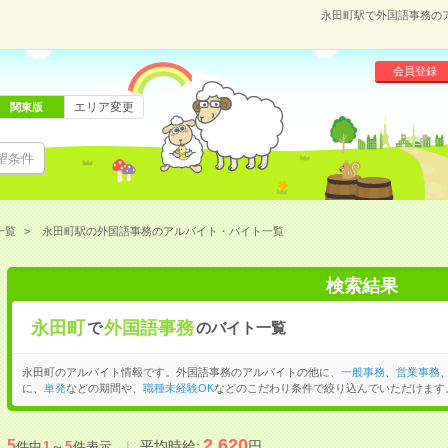
永田町駅で外国語事務の
会員登録
エリア変更
関東版
望条件
一覧
永田町駅の外国語事務のアルバイト・バイト一覧
検索結果
永田町
外国語事務
で
のバイト一覧
永田町のアルバイト情報です。外国語事務のアルバイトの他に、
一般事務
、
営業事務
に、
単発
などの期間や、
職種未経験OK
などのこだわり条件で絞り込んでいただけます
2,620
5
平均時給:
円
件中
1
～
5
件表示