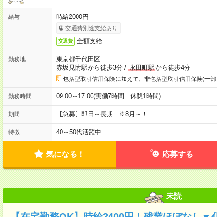
時給2000円
給与
交通費別途支給あり
全額支給
交通費
東京都千代田区
勤務地
赤坂見附駅から徒歩3分
/
永田町駅
から徒歩4分
包括型取引信用保険に加えて、非包括型取引信用保険(一部
09:00～17:00(実働7時間 休憩1時間)
勤務時間
【急募】即日～長期 ※8月～！
期間
40～50代活躍中
特徴
気になる！
応募する
未読
【在宅勤務OK】時給3400円！残業ほぼなし