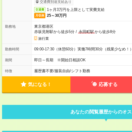
交通費別途支給あり
1ヶ月3万円を上限として実費支給
交通費
25～30万円
月収例
東京都港区
勤務地
赤坂見附駅から徒歩5分
/
永田町駅
から徒歩8分
旅行業
09:00-17:30（休憩60分）実働7時間30分（残業少なめ！
勤務時間
即日～長期 ※開始日相談OK
期間
履歴書不要
/
服装自由
/
シフト勤務
特徴
気になる！
応募する
あなたの閲覧履歴からのオス