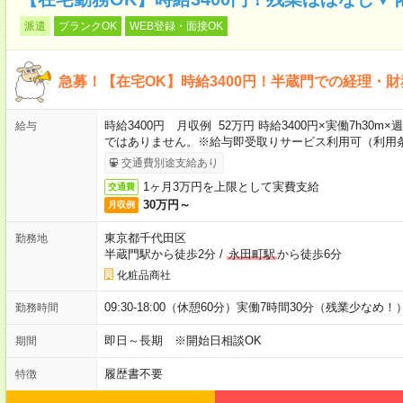
派遣
ブランクOK
WEB登録・面接OK
急募！【在宅OK】時給3400円！半蔵門での経理・
時給3400円 月収例 52万円 時給3400円×実働7h30m
給与
ではありません。※給与即受取りサービス利用可（利用
交通費別途支給あり
1ヶ月3万円を上限として実費支給
交通費
30万円～
月収例
東京都千代田区
勤務地
半蔵門駅から徒歩2分
/
永田町駅
から徒歩6分
化粧品商社
09:30-18:00（休憩60分）実働7時間30分（残業少なめ！
勤務時間
即日～長期 ※開始日相談OK
期間
履歴書不要
特徴