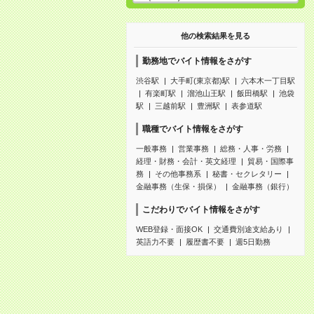
他の検索結果を見る
勤務地でバイト情報をさがす
渋谷駅
大手町(東京都)駅
六本木一丁目駅
有楽町駅
溜池山王駅
飯田橋駅
池袋
駅
三越前駅
豊洲駅
表参道駅
職種でバイト情報をさがす
一般事務
営業事務
総務・人事・労務
経理・財務・会計・英文経理
貿易・国際事
務
その他事務系
秘書・セクレタリー
金融事務（生保・損保）
金融事務（銀行）
こだわりでバイト情報をさがす
WEB登録・面接OK
交通費別途支給あり
英語力不要
履歴書不要
週5日勤務