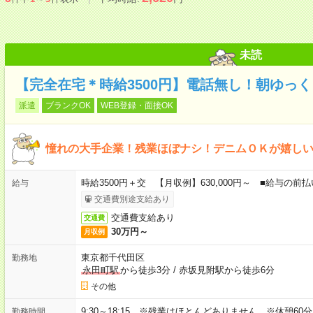
未読
【完全在宅＊時給3500円】電話無し！朝ゆっ
派遣
ブランクOK
WEB登録・面接OK
憧れの大手企業！残業ほぼナシ！デニムＯＫが嬉し
時給3500円＋交 【月収例】630,000円～ ■給与の
給与
交通費別途支給あり
交通費支給あり
交通費
30万円～
月収例
東京都千代田区
勤務地
永田町駅
から徒歩3分
/
赤坂見附駅から徒歩6分
その他
9:30～18:15 ※残業はほとんどありません。※休憩60
勤務時間