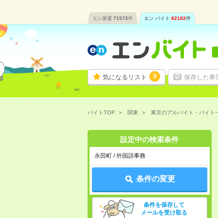
エン派遣
71573
件
エン バイト
82182
件
0
気になるリスト
保存した希
バイトTOP
関東
東京のアルバイト・バイト
設定中の検索条件
永田町 / 外国語事務
条件の変更
条件を保存して
メールを受け取る