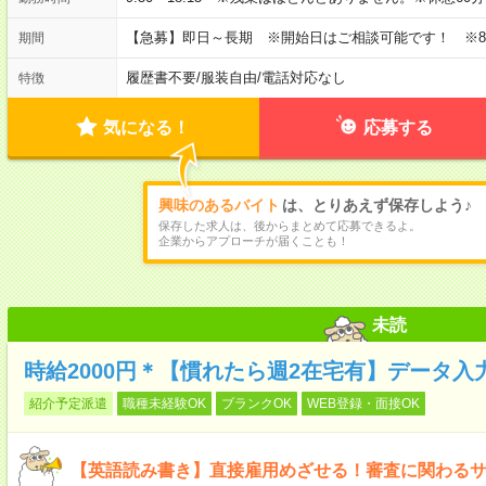
【急募】即日～長期 ※開始日はご相談可能です！ ※
期間
履歴書不要
/
服装自由
/
電話対応なし
特徴
気になる！
応募する
興味のあるバイト
は、とりあえず保存しよう♪
保存した求人は、後からまとめて応募できるよ。
企業からアプローチが届くことも！
未読
時給2000円＊【慣れたら週2在宅有】データ
紹介予定派遣
職種未経験OK
ブランクOK
WEB登録・面接OK
【英語読み書き】直接雇用めざせる！審査に関わる