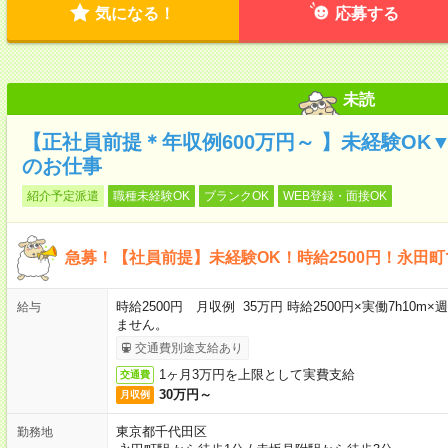
気になる！
応募する
未読
【正社員前提＊年収例600万円～ 】未経験OK
のお仕事
紹介予定派遣
職種未経験OK
ブランクOK
WEB登録・面接OK
急募！【社員前提】未経験OK！時給2500円！永田
時給2500円 月収例 35万円 時給2500円×実働7h10
給与
ません。
交通費別途支給あり
1ヶ月3万円を上限として実費支給
交通費
30万円～
月収例
東京都千代田区
勤務地