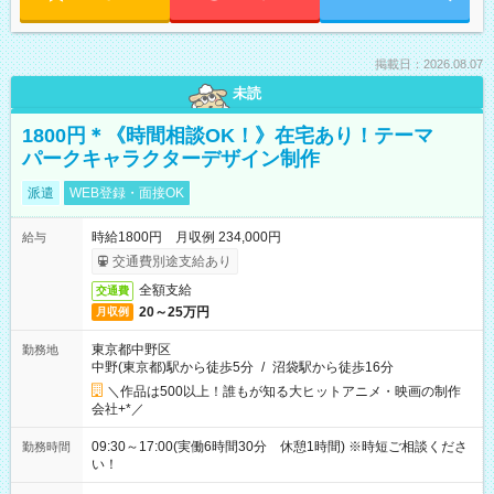
掲載日：2026.08.07
未読
1800円＊《時間相談OK！》在宅あり！テーマ
パークキャラクターデザイン制作
派遣
WEB登録・面接OK
時給1800円 月収例 234,000円
給与
交通費別途支給あり
全額支給
交通費
20～25万円
月収例
東京都中野区
勤務地
中野(東京都)駅から徒歩5分
/
沼袋駅から徒歩16分
＼作品は500以上！誰もが知る大ヒットアニメ・映画の制作
会社+*／
09:30～17:00(実働6時間30分 休憩1時間) ※時短ご相談くださ
勤務時間
い！