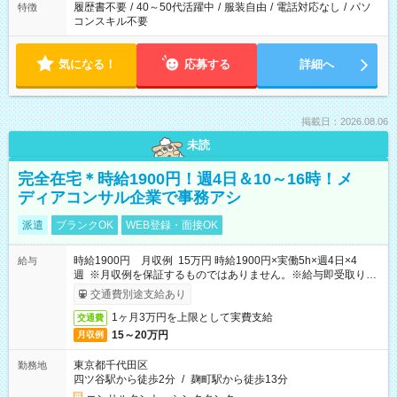
履歴書不要
/
40～50代活躍中
/
服装自由
/
電話対応なし
/
パソ
特徴
コンスキル不要
気になる！
応募する
詳細へ
掲載日：2026.08.06
未読
完全在宅＊時給1900円！週4日＆10～16時！メ
ディアコンサル企業で事務アシ
派遣
ブランクOK
WEB登録・面接OK
時給1900円 月収例 15万円 時給1900円×実働5h×週4日×4
給与
週 ※月収例を保証するものではありません。※給与即受取りサ
ービス利用可（利用条件有）
交通費別途支給あり
1ヶ月3万円を上限として実費支給
交通費
15～20万円
月収例
東京都千代田区
勤務地
四ツ谷駅から徒歩2分
/
麹町駅から徒歩13分