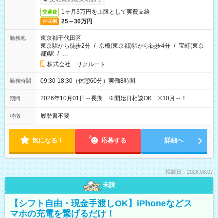
1ヶ月3万円を上限として実費支給
交通費
25～30万円
月収例
東京都千代田区
勤務地
東京駅から徒歩2分
/
京橋(東京都)駅から徒歩4分
/
宝町(東京
都)駅
/
…
株式会社 リクルート
09:30-18:30（休憩60分）実働8時間
勤務時間
2026年10月01日～長期 ※開始日相談OK ※10月～！
期間
履歴書不要
特徴
気になる！
応募する
詳細へ
掲載日：2026.08.07
未読
【シフト自由・現金手渡しOK】iPhoneなどス
マホの充電を繋げるだけ！