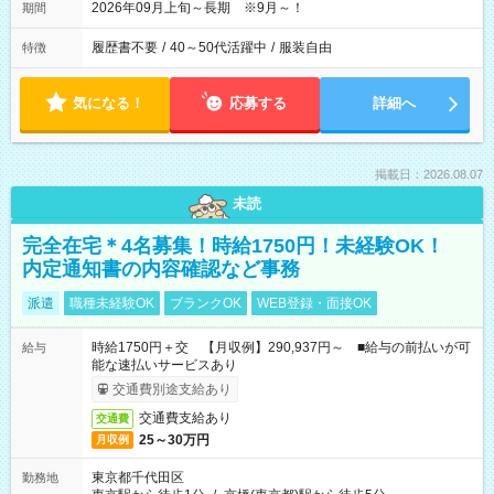
2026年09月上旬～長期 ※9月～！
期間
履歴書不要
/
40～50代活躍中
/
服装自由
特徴
気になる！
応募する
詳細へ
掲載日：2026.08.07
未読
完全在宅＊4名募集！時給1750円！未経験OK！
内定通知書の内容確認など事務
派遣
職種未経験OK
ブランクOK
WEB登録・面接OK
時給1750円＋交 【月収例】290,937円～ ■給与の前払いが可
給与
能な速払いサービスあり
交通費別途支給あり
交通費支給あり
交通費
25～30万円
月収例
東京都千代田区
勤務地