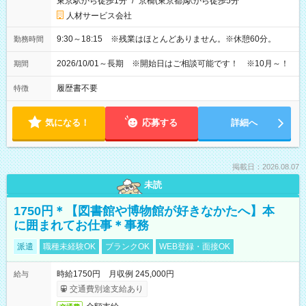
東京駅から徒歩1分
/
京橋(東京都)駅から徒歩5分
人材サービス会社
9:30～18:15 ※残業はほとんどありません。※休憩60分。
勤務時間
2026/10/01～長期 ※開始日はご相談可能です！ ※10月～！
期間
履歴書不要
特徴
気になる！
応募する
詳細へ
掲載日：2026.08.07
未読
1750円＊【図書館や博物館が好きなかたへ】本
に囲まれてお仕事＊事務
派遣
職種未経験OK
ブランクOK
WEB登録・面接OK
時給1750円 月収例 245,000円
給与
交通費別途支給あり