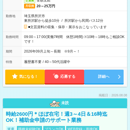
全額支給
交通費
20～25万円
月収例
埼玉県所沢市
勤務地
東所沢駅から徒歩10分
/
所沢駅から民間バス12分
■文芸資料の収集・保存・展示をおこなっています
09:00～17:00(実働7時間 休憩1時間) ※10時～18時もご相談OK
勤務時間
です！
2026年09月上旬～長期 ※9月～！
期間
履歴書不要
/
40～50代活躍中
特徴
気になる！
応募する
詳細へ
掲載日：2026.08.08
未読
時給2600円＊ほぼ在宅！週3～4日＆16時迄
OK！補助金申請のサポート業務
派遣
職種未経験OK
ブランクOK
WEB登録・面接OK