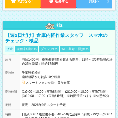
気になる！
応募する
詳細へ
未読
【週2日だけ】倉庫内軽作業スタッフ スマホの
チェック・検品
派遣
職種未経験OK
ブランクOK
WEB登録・面接OK
時給1400円 ※実働8時間を超える勤務、22時～翌5時勤務の場
給与
合25％割増：時給1750円
千葉県船橋市
勤務地
南船橋駅から徒歩10分程度
スマートフォンを取り扱う倉庫
(1)9:00～18:00（実働8時間） (2)10:00～18:00（実働7時間）
勤務時間
(3)10:00～17:00（実働6時間） ※時間帯選べます ※休憩60分
長期 2026年9月スタート予定
期間
日払いOK
/
履歴書不要
/
40～50代活躍中
/
副業・WワークOK
/
特徴