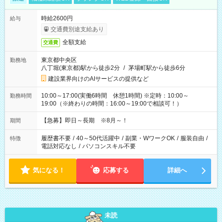
時給2600円
給与
交通費別途支給あり
全額支給
交通費
東京都中央区
勤務地
八丁堀(東京都)駅から徒歩2分
/
茅場町駅から徒歩6分
建設業界向けのAIサービスの提供など
10:00～17:00(実働6時間 休憩1時間) ※定時：10:00～
勤務時間
19:00（※終わりの時間：16:00～19:00で相談可！）
【急募】即日～長期 ※8月～！
期間
履歴書不要
/
40～50代活躍中
/
副業・WワークOK
/
服装自由
/
特徴
電話対応なし
/
パソコンスキル不要
気になる！
応募する
詳細へ
未読