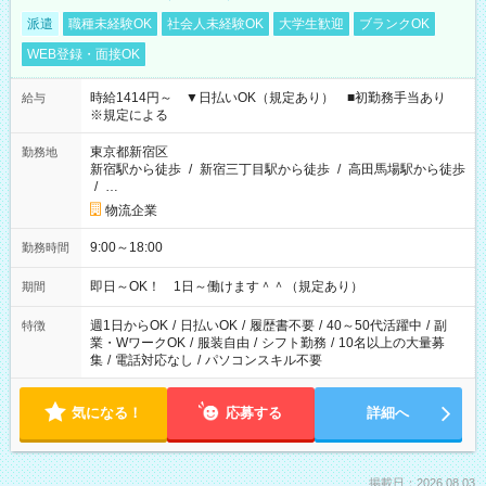
派遣
職種未経験OK
社会人未経験OK
大学生歓迎
ブランクOK
WEB登録・面接OK
時給1414円～ ▼日払いOK（規定あり） ■初勤務手当あり
給与
※規定による
東京都新宿区
勤務地
新宿駅から徒歩
/
新宿三丁目駅から徒歩
/
高田馬場駅から徒歩
/
…
物流企業
9:00～18:00
勤務時間
即日～OK！ 1日～働けます＾＾（規定あり）
期間
週1日からOK
/
日払いOK
/
履歴書不要
/
40～50代活躍中
/
副
特徴
業・WワークOK
/
服装自由
/
シフト勤務
/
10名以上の大量募
集
/
電話対応なし
/
パソコンスキル不要
気になる！
応募する
詳細へ
掲載日：2026.08.03