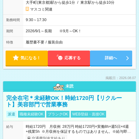
大手町(東京都)駅から徒歩1分
/
東京駅から徒歩10分
マスコミ関連
9:30～17:30
勤務時間
2026/9/1～長期 ※9月～OK！
期間
履歴書不要
/
服装自由
特徴
気になる！
応募する
詳細へ
掲載日：2026.08.07
未読
完全在宅＊未経験OK！時給1720円【リクルー
ト】美容部門で営業事務
派遣
職種未経験OK
ブランクOK
WEB登録・面接OK
時給1720円 月収例 28万円 時給1720円×実働8h×週5日×4週
給与
+残業5h ※月収例を保証するものではありません。※給与即受
取りサービス利用可（利用条件有）
交通費別途支給あり