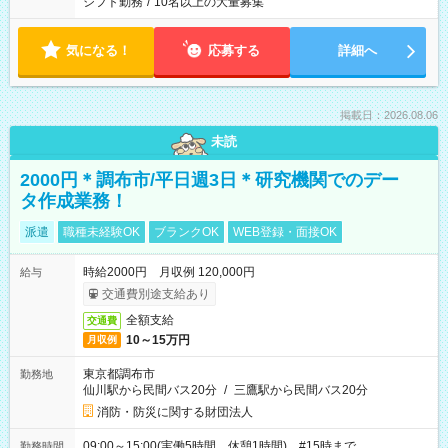
シフト勤務
/
10名以上の大量募集
気になる！
応募する
詳細へ
掲載日：2026.08.06
未読
2000円＊調布市/平日週3日＊研究機関でのデー
タ作成業務！
派遣
職種未経験OK
ブランクOK
WEB登録・面接OK
時給2000円 月収例 120,000円
給与
交通費別途支給あり
全額支給
交通費
10～15万円
月収例
東京都調布市
勤務地
仙川駅から民間バス20分
/
三鷹駅から民間バス20分
消防・防災に関する財団法人
09:00～15:00(実働5時間 休憩1時間) #15時まで
勤務時間