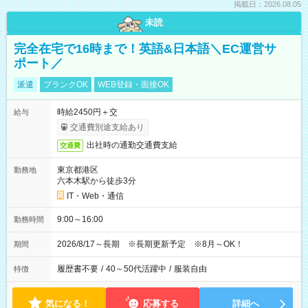
掲載日：2026.08.05
未読
完全在宅で16時まで！英語&日本語＼EC運営サ
ポート／
派遣
ブランクOK
WEB登録・面接OK
時給2450円＋交
給与
交通費別途支給あり
出社時の通勤交通費支給
交通費
東京都港区
勤務地
六本木駅から徒歩3分
IT・Web・通信
9:00～16:00
勤務時間
2026/8/17～長期 ※長期更新予定 ※8月～OK！
期間
履歴書不要
/
40～50代活躍中
/
服装自由
特徴
気になる！
応募する
詳細へ