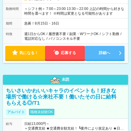
＜シフト例＞ 7:00～23:00 13:30～22:00 上記の時間から好きな
勤務時間
時間を選べます！ ※時間は変更となる可能性があります
急募！8月15日・16日
期間
週1日からOK
/
履歴書不要
/
副業・WワークOK
/
シフト勤務
/
特徴
電話対応なし
/
パソコンスキル不要
気になる！
応募する
詳細へ
未読
ちいさいかわいいキャラのイベントも！好きな
場所で働ける☆来社不要！働いたその日に給料
もらえる◎/T1
アルバイト
職種未経験OK
日給13,000円～
給与
＋交通費支給 ★交通費全額支給！ ┗案件により規定あり ★日払