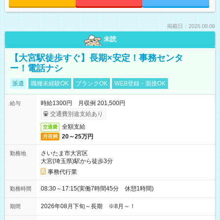
掲載日：2026.08.06
未読
【大宮駅徒歩すぐ】長期×安定！事務センタ
ー！電話ナシ
派遣
職種未経験OK
ブランクOK
WEB登録・面接OK
時給1300円 月収例 201,500円
給与
交通費別途支給あり
全額支給
交通費
20～25万円
月収例
さいたま市大宮区
勤務地
大宮(埼玉県)駅から徒歩3分
事務代行業
08:30～17:15(実働7時間45分 休憩1時間)
勤務時間
2026年08月下旬～長期 ※8月～！
期間