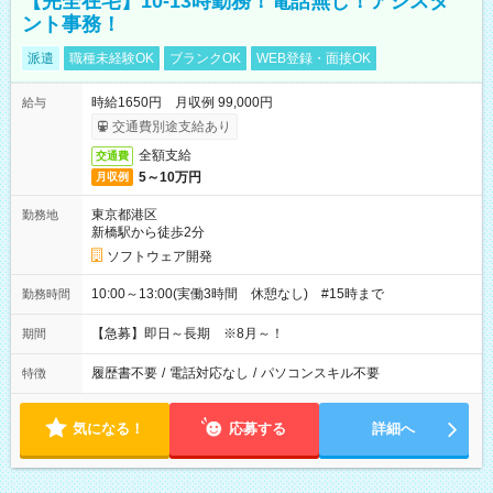
【完全在宅】10-13時勤務！電話無し！アシスタ
ント事務！
派遣
職種未経験OK
ブランクOK
WEB登録・面接OK
時給1650円 月収例 99,000円
給与
交通費別途支給あり
全額支給
交通費
5～10万円
月収例
東京都港区
勤務地
新橋駅から徒歩2分
ソフトウェア開発
10:00～13:00(実働3時間 休憩なし) #15時まで
勤務時間
【急募】即日～長期 ※8月～！
期間
履歴書不要
/
電話対応なし
/
パソコンスキル不要
特徴
気になる！
応募する
詳細へ