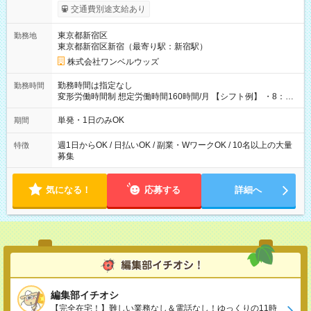
いOK！（規定あり） ┗働いたその日に現金GET♪ お仕事後はコ
交通費別途支給あり
ンビニATMから 日払い分を引き落とせます！ 【試用期間】試
用期間なし
東京都新宿区
勤務地
東京都新宿区新宿（最寄り駅：新宿駅）
株式会社ワンベルウッズ
勤務時間は指定なし
勤務時間
変形労働時間制 想定労働時間160時間/月 【シフト例】 ・8：00
～21：00
単発・1日のみOK
期間
週1日からOK / 日払いOK / 副業・WワークOK / 10名以上の大量
特徴
募集
気になる！
応募する
詳細へ
編集部イチオシ
【完全在宅！】難しい業務なし＆電話なし！ゆっくりの11時