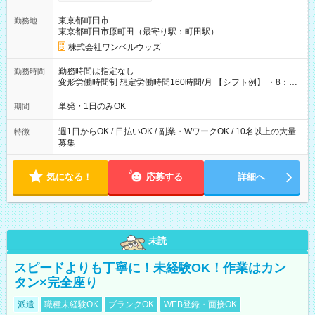
ンビニATMから 日払い分を引き落とせます！ 【試用期間】試
用期間なし
東京都町田市
勤務地
東京都町田市原町田（最寄り駅：町田駅）
株式会社ワンベルウッズ
勤務時間は指定なし
勤務時間
変形労働時間制 想定労働時間160時間/月 【シフト例】 ・8：00
～21：00
単発・1日のみOK
期間
週1日からOK / 日払いOK / 副業・WワークOK / 10名以上の大量
特徴
募集
気になる！
応募する
詳細へ
未読
スピードよりも丁寧に！未経験OK！作業はカン
タン×完全座り
派遣
職種未経験OK
ブランクOK
WEB登録・面接OK