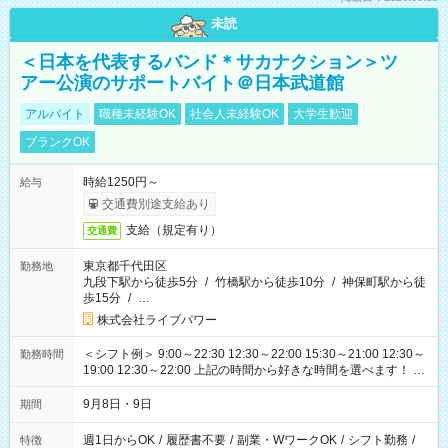
未読
＜日本を代表するバンド＊サカナクション＞ツ
アー公演のサポートバイト＠日本武道館
アルバイト
職種未経験OK
社会人未経験OK
大学生歓迎
ブランクOK
時給1250円～
給与
交通費別途支給あり
支給（規定有り）
交通費
東京都千代田区
勤務地
九段下駅から徒歩5分
/
竹橋駅から徒歩10分
/
神保町駅から徒
歩15分
/
…
株式会社ライブパワー
＜シフト例＞ 9:00～22:30 12:30～22:00 15:30～21:00 12:30～
勤務時間
19:00 12:30～22:00 上記の時間から好きな時間を選べます！ ※
時間は変更となる可能性があります
9月8日・9日
期間
週1日からOK
/
履歴書不要
/
副業・WワークOK
/
シフト勤務
/
特徴