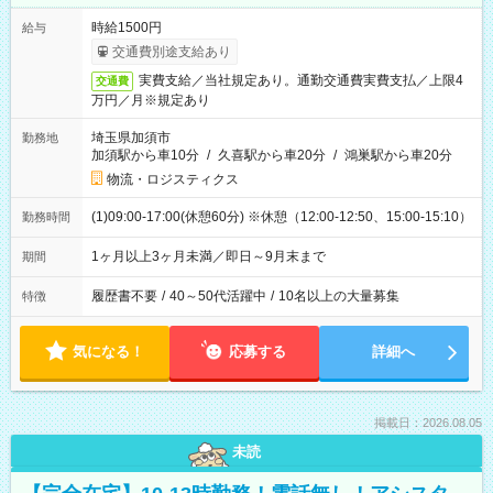
時給1500円
給与
交通費別途支給あり
実費支給／当社規定あり。通勤交通費実費支払／上限4
交通費
万円／月※規定あり
埼玉県加須市
勤務地
加須駅から車10分
/
久喜駅から車20分
/
鴻巣駅から車20分
物流・ロジスティクス
(1)09:00-17:00(休憩60分) ※休憩（12:00-12:50、15:00-15:10）
勤務時間
1ヶ月以上3ヶ月未満／即日～9月末まで
期間
履歴書不要
/
40～50代活躍中
/
10名以上の大量募集
特徴
気になる！
応募する
詳細へ
掲載日：2026.08.05
未読