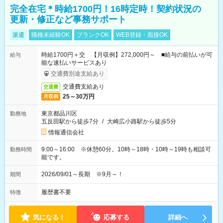
完全在宅＊時給1700円！16時定時！契約状況の
更新・修正など事務サポート
派遣
職種未経験OK
ブランクOK
WEB登録・面接OK
時給1700円＋交 【月収例】272,000円～ ■給与の前払いが可
給与
能な速払いサービスあり
交通費別途支給あり
交通費支給あり
交通費
25～30万円
月収例
東京都品川区
勤務地
五反田駅から徒歩7分
/
大崎広小路駅から徒歩5分
情報通信会社
9:00～16:00 ※休憩60分。10時～18時・10時～19時も相談可
勤務時間
能です。
2026/09/01～長期 ※9月～！
期間
履歴書不要
特徴
気になる！
応募する
詳細へ