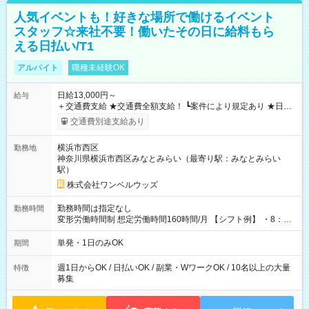
人気イベントも！好きな場所で働けるイベント
スタッフ☆来社不要！働いたその日に給料もら
える日払い/T1
アルバイト
職種未経験OK
日給13,000円～
給与
＋交通費支給 ★交通費全額支給！ ┗案件により規定あり ★日払
いOK！（規定あり） ┗働いたその日に現金GET♪ お仕事後はコ
交通費別途支給あり
ンビニATMから 日払い分を引き落とせます！ 【試用期間】試
用期間なし
横浜市西区
勤務地
神奈川県横浜市西区みなとみらい（最寄り駅：みなとみらい
駅）
株式会社ワンベルウッズ
勤務時間は指定なし
勤務時間
変形労働時間制 想定労働時間160時間/月 【シフト例】 ・8：00
～21：00
単発・1日のみOK
期間
週1日からOK / 日払いOK / 副業・WワークOK / 10名以上の大量
特徴
募集