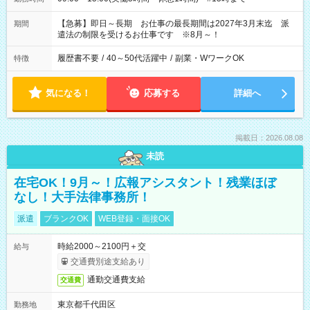
【急募】即日～長期 お仕事の最長期間は2027年3月末迄 派
期間
遣法の制限を受けるお仕事です ※8月～！
履歴書不要
/
40～50代活躍中
/
副業・WワークOK
特徴
気になる！
応募する
詳細へ
掲載日：2026.08.08
未読
在宅OK！9月～！広報アシスタント！残業ほぼ
なし！大手法律事務所！
派遣
ブランクOK
WEB登録・面接OK
時給2000～2100円＋交
給与
交通費別途支給あり
通勤交通費支給
交通費
東京都千代田区
勤務地