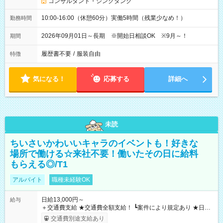
コンサルタント・シンクタンク
10:00-16:00（休憩60分）実働5時間（残業少なめ！）
勤務時間
2026年09月01日～長期 ※開始日相談OK ※9月～！
期間
履歴書不要
/
服装自由
特徴
気になる！
応募する
詳細へ
未読
ちいさいかわいいキャラのイベントも！好きな
場所で働ける☆来社不要！働いたその日に給料
もらえる◎/T1
アルバイト
職種未経験OK
日給13,000円～
給与
＋交通費支給 ★交通費全額支給！ ┗案件により規定あり ★日払
いOK！（規定あり） ┗働いたその日に現金GET♪ お仕事後はコ
交通費別途支給あり