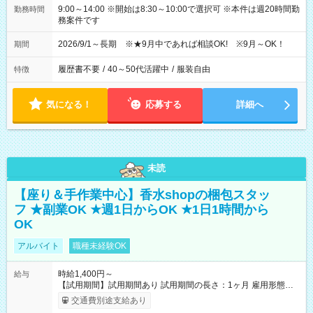
9:00～14:00 ※開始は8:30～10:00で選択可 ※本件は週20時間勤
勤務時間
務案件です
2026/9/1～長期 ※★9月中であれば相談OK! ※9月～OK！
期間
履歴書不要
/
40～50代活躍中
/
服装自由
特徴
気になる！
応募する
詳細へ
未読
【座り＆手作業中心】香水shopの梱包スタッ
フ ★副業OK ★週1日からOK ★1日1時間から
OK
アルバイト
職種未経験OK
時給1,400円～
給与
【試用期間】試用期間あり 試用期間の長さ：1ヶ月 雇用形態、
給与は本採用時と同じです。
交通費別途支給あり