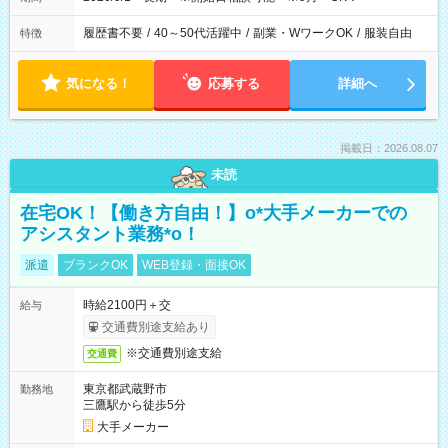
履歴書不要
/
40～50代活躍中
/
副業・WワークOK
/
服装自由
特徴
気になる！
応募する
詳細へ
掲載日：2026.08.07
未読
在宅OK！【働き方自由！】o*大手メーカーでの
アシスタント業務*o！
派遣
ブランクOK
WEB登録・面接OK
時給2100円＋交
給与
交通費別途支給あり
※交通費別途支給
交通費
東京都武蔵野市
勤務地
三鷹駅から徒歩5分
大手メーカー