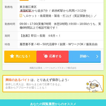
東京都江東区
勤務地
東陽町駅
から徒歩7分
/
錦糸町駅から民間バス12分
＼ロケット・衛星開発・製造・打上げ（実証実験含む）／
09:00～17:00(実働7時間 休憩1時間) ※9:00～18:00のうち、実
勤務時間
働6時間以上で相談可能です！
【急募】即日～長期 ※8月～！
期間
履歴書不要
/
40～50代活躍中
/
副業・WワークOK
/
服装自由
特徴
気になる！
応募する
詳細へ
掲載元企業名
パーソルテンプスタッフ株式会社
興味のあるバイト
は、とりあえず保存しよう♪
保存した求人は、後からまとめて応募できるよ。
企業からアプローチが届くことも！
あなたの閲覧履歴からのオススメ