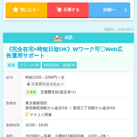
気になる！
応募する
詳細へ
掲載日：2026.08.07
未読
《完全在宅×時短日短OK》Wワーク可〇Web広
告運用サポート
派遣
ブランクOK
WEB登録・面接OK
時給2100～2200円＋交
給与
交通費別途支給あり
交通費支給(規定有り)
交通費
東京都新宿区
勤務地
新宿御苑前駅から徒歩3分
/
新宿三丁目駅から徒歩4分
マスコミ関連
10:00～19:00
勤務時間
2026/9/1～長期 ※開始日相談可能 ※9月～OK！
期間