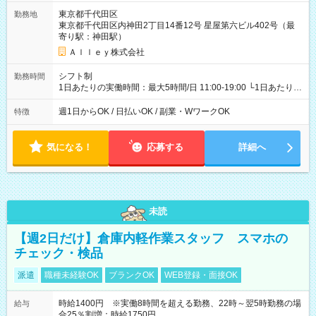
東京都千代田区
勤務地
東京都千代田区内神田2丁目14番12号 星屋第六ビル402号（最
寄り駅：神田駅）
Ａｌｌｅｙ株式会社
シフト制
勤務時間
1日あたりの実働時間：最大5時間/日 11:00-19:00 └1日あたりの
実働時間：1-5時間 └上記の時間帯内であれば、いつでも勤務可
能！ └平日・土曜日の中で、お好きな曜日でご勤務いただけま
週1日からOK / 日払いOK / 副業・WワークOK
特徴
す！ 【シフト例】 ・11:00～14:00 ・16:30～19:00 ・13:00～
18:00 などのように、自由な働き方が可能なお仕事です！
気になる！
応募する
詳細へ
未読
【週2日だけ】倉庫内軽作業スタッフ スマホの
チェック・検品
派遣
職種未経験OK
ブランクOK
WEB登録・面接OK
時給1400円 ※実働8時間を超える勤務、22時～翌5時勤務の場
給与
合25％割増：時給1750円