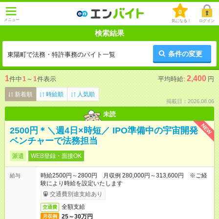
0
メニュー
気になる！
ログイン
検索結果
条件の変更
東陽町で法務・特許事務のバイト一覧
1
2,400
件中
1
～
1
件表示
平均時給:
円
新着順
時給順
人気順
掲載日：2026.08.06
未読
NEW
2500円＊＼週4日×時短／ IPO準備中の宇宙開発
ベンチャーで法務担当
派遣
WEB登録・面接OK
時給2500円～2800円 月収例 280,000円～313,600円 ※ご経
給与
験により時給を設定いたします
交通費別途支給あり
全額支給
交通費
25～30万円
月収例