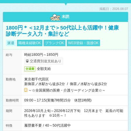
掲載日：2026.08.07
未読
1800円＊＜12月まで＞50代以上も活躍中！健康
診断データ入力・集計など
派遣
職種未経験OK
ブランクOK
WEB登録・面接OK
時給1800円～1850円
給与
交通費別途支給あり
全額支給
交通費
東京都千代田区
勤務地
新御茶ノ水駅から徒歩2分
/
御茶ノ水駅から徒歩2分
～☆全国展開の医療・介護リーディング企業☆～
09:00～17:15(実働7時間15分 休憩1時間)
勤務時間
2026年10月上旬～2026年12月下旬 12月末まで 延長の可能
期間
性もあります ※10月～！
履歴書不要
/
40～50代活躍中
特徴