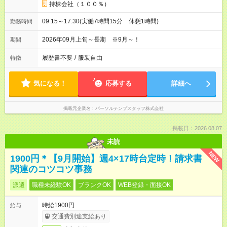
持株会社（１００％）
09:15～17:30(実働7時間15分 休憩1時間)
勤務時間
2026年09月上旬～長期 ※9月～！
期間
履歴書不要
/
服装自由
特徴
気になる！
応募する
詳細へ
掲載元企業名
パーソルテンプスタッフ株式会社
掲載日：2026.08.07
未読
NEW
1900円＊【9月開始】週4×17時台定時！請求書
関連のコツコツ事務
派遣
職種未経験OK
ブランクOK
WEB登録・面接OK
時給1900円
給与
交通費別途支給あり