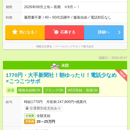
2026年09月上旬～長期 ※9月～！
期間
履歴書不要
/
40～50代活躍中
/
服装自由
/
電話対応なし
特徴
気になる！
応募する
詳細へ
掲載元企業名
パーソルテンプスタッフ株式会社
掲載日：2026.08.07
未読
NEW
1770円・大手新聞社！朝ゆったり！電話少なめ
×こつこつサポ
派遣
職種未経験OK
ブランクOK
WEB登録・面接OK
時給1770円 月収例 247,800円+残業代
給与
交通費別途支給あり
全額支給
交通費
20～25万円
月収例