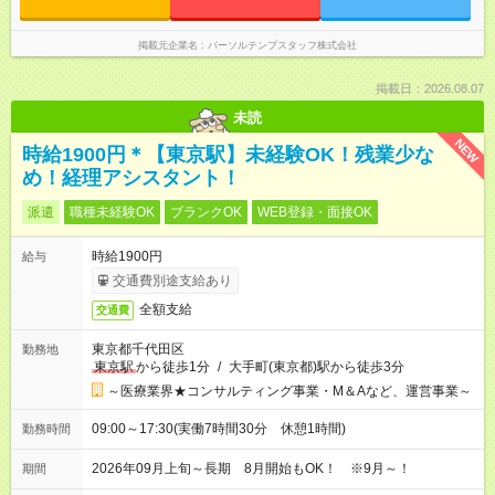
掲載元企業名
パーソルテンプスタッフ株式会社
掲載日：2026.08.07
未読
NEW
時給1900円＊【東京駅】未経験OK！残業少な
め！経理アシスタント！
派遣
職種未経験OK
ブランクOK
WEB登録・面接OK
時給1900円
給与
交通費別途支給あり
全額支給
交通費
東京都千代田区
勤務地
東京駅
から徒歩1分
/
大手町(東京都)駅から徒歩3分
～医療業界★コンサルティング事業・M＆Aなど、運営事業～
09:00～17:30(実働7時間30分 休憩1時間)
勤務時間
2026年09月上旬～長期 8月開始もOK！ ※9月～！
期間