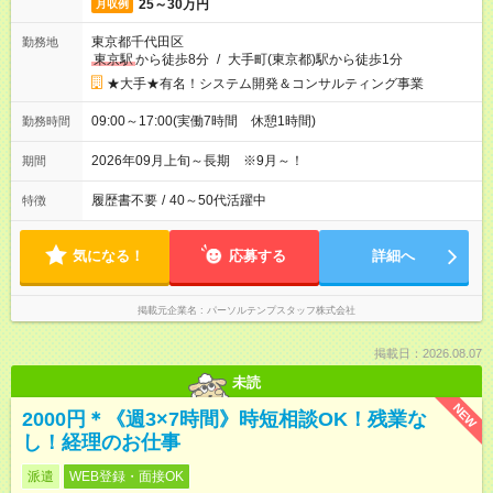
25～30万円
月収例
東京都千代田区
勤務地
東京駅
から徒歩8分
/
大手町(東京都)駅から徒歩1分
★大手★有名！システム開発＆コンサルティング事業
09:00～17:00(実働7時間 休憩1時間)
勤務時間
2026年09月上旬～長期 ※9月～！
期間
履歴書不要
/
40～50代活躍中
特徴
気になる！
応募する
詳細へ
掲載元企業名
パーソルテンプスタッフ株式会社
掲載日：2026.08.07
未読
NEW
2000円＊《週3×7時間》時短相談OK！残業な
し！経理のお仕事
派遣
WEB登録・面接OK