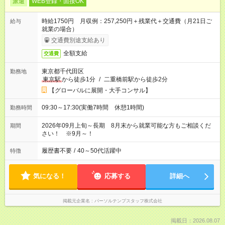
派遣
WEB登録・面接OK
時給1750円 月収例：257,250円＋残業代＋交通費（月21日ご
給与
就業の場合）
交通費別途支給あり
全額支給
交通費
東京都千代田区
勤務地
東京駅
から徒歩1分
/
二重橋前駅から徒歩2分
【グローバルに展開・大手コンサル】
09:30～17:30(実働7時間 休憩1時間)
勤務時間
2026年09月上旬～長期 8月末から就業可能な方もご相談くだ
期間
さい！ ※9月～！
履歴書不要
/
40～50代活躍中
特徴
気になる！
応募する
詳細へ
掲載元企業名
パーソルテンプスタッフ株式会社
掲載日：2026.08.07