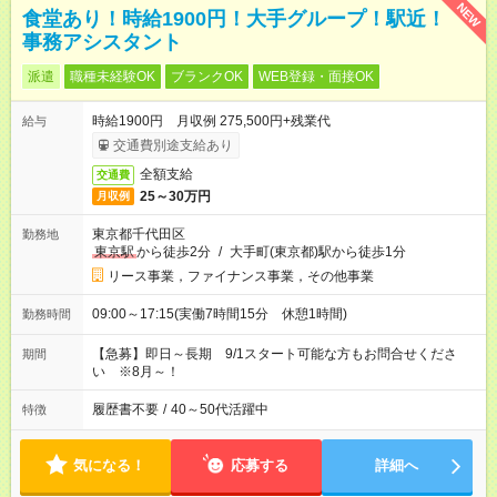
NEW
食堂あり！時給1900円！大手グループ！駅近！
事務アシスタント
派遣
職種未経験OK
ブランクOK
WEB登録・面接OK
時給1900円 月収例 275,500円+残業代
給与
交通費別途支給あり
全額支給
交通費
25～30万円
月収例
東京都千代田区
勤務地
東京駅
から徒歩2分
/
大手町(東京都)駅から徒歩1分
リース事業，ファイナンス事業，その他事業
09:00～17:15(実働7時間15分 休憩1時間)
勤務時間
【急募】即日～長期 9/1スタート可能な方もお問合せくださ
期間
い ※8月～！
履歴書不要
/
40～50代活躍中
特徴
気になる！
応募する
詳細へ