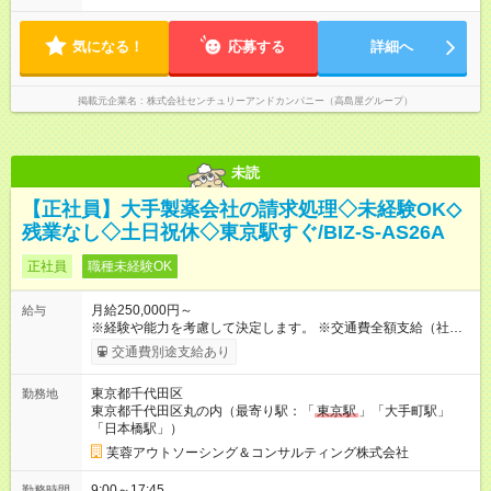
気になる！
応募する
詳細へ
掲載元企業名
株式会社センチュリーアンドカンパニー（高島屋グループ）
未読
【正社員】大手製薬会社の請求処理◇未経験OK◇
残業なし◇土日祝休◇東京駅すぐ/BIZ-S-AS26A
正社員
職種未経験OK
月給250,000円～
給与
※経験や能力を考慮して決定します。 ※交通費全額支給（社内規
定あり） ※残業代全額支給（みなし残業代は含みません。残業
交通費別途支給あり
が発生した場合は全額支給いたします） 【試用期間】試用期間
あり 試用期間の長さ：6ヶ月 雇用形態、給与は本採用時と同じ
東京都千代田区
勤務地
です。
東京都千代田区丸の内（最寄り駅：「
東京駅
」「大手町駅」
「日本橋駅」）
芙蓉アウトソーシング＆コンサルティング株式会社
9:00～17:45
勤務時間