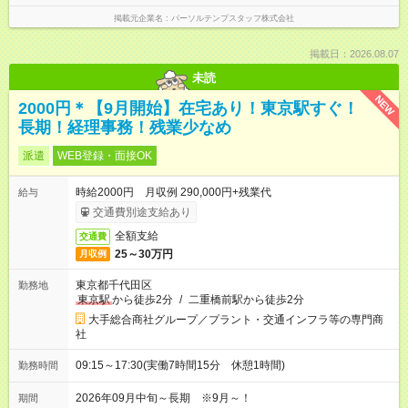
掲載元企業名
パーソルテンプスタッフ株式会社
掲載日：2026.08.07
未読
NEW
2000円＊【9月開始】在宅あり！東京駅すぐ！
長期！経理事務！残業少なめ
派遣
WEB登録・面接OK
時給2000円 月収例 290,000円+残業代
給与
交通費別途支給あり
全額支給
交通費
25～30万円
月収例
東京都千代田区
勤務地
東京駅
から徒歩2分
/
二重橋前駅から徒歩2分
大手総合商社グループ／プラント・交通インフラ等の専門商
社
09:15～17:30(実働7時間15分 休憩1時間)
勤務時間
2026年09月中旬～長期 ※9月～！
期間