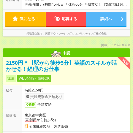
実働時間：7時間45分/日 ＊休憩60分 ＊残業なし（繁忙期は月3
時間ほど）
気になる！
応募する
詳細へ
掲載元企業名
芙蓉アウトソーシング＆コンサルティング株式会社
掲載日：2026.08.08
未読
NEW
2150円＊【駅から徒歩5分】英語のスキルが活
かせる！経理のお仕事
派遣
WEB登録・面接OK
時給2150円
給与
交通費別途支給あり
全額支給
交通費
東京都中央区
勤務地
東京駅
から徒歩5分
金属繊維製品 製造販売