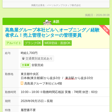
掲載元企業名
パーソルテンプスタッフ株式会社
掲載日：2026.08.08
未読
NEW
高島屋グループ本社ビル＼オープニング／経験
者求ム！売上管理センターの管理要員
アルバイト
ブランクOK
WEB登録・面接OK
時給1,700円
給与
交通費別途支給あり
全額支給
交通費
東京都中央区
勤務地
日本橋(東京都)駅から徒歩3分
/
東京駅
から徒歩10分
高島屋グループ本社ビル4階
10:00～18:00 ※勤務時間応相談 実働：7時間 休憩：60分
勤務時間
2026年09月15日～長期
期間
履歴書不要
特徴