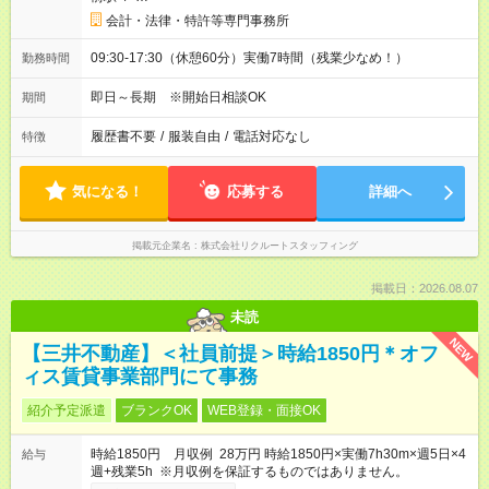
会計・法律・特許等専門事務所
09:30-17:30（休憩60分）実働7時間（残業少なめ！）
勤務時間
即日～長期 ※開始日相談OK
期間
履歴書不要
/
服装自由
/
電話対応なし
特徴
気になる！
応募する
詳細へ
掲載元企業名
株式会社リクルートスタッフィング
掲載日：2026.08.07
未読
NEW
【三井不動産】＜社員前提＞時給1850円＊オフ
ィス賃貸事業部門にて事務
紹介予定派遣
ブランクOK
WEB登録・面接OK
時給1850円 月収例 28万円 時給1850円×実働7h30m×週5日×4
給与
週+残業5h ※月収例を保証するものではありません。