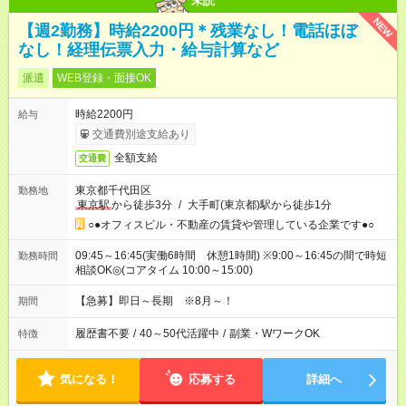
未読
NEW
【週2勤務】時給2200円＊残業なし！電話ほぼ
なし！経理伝票入力・給与計算など
派遣
WEB登録・面接OK
時給2200円
給与
交通費別途支給あり
全額支給
交通費
東京都千代田区
勤務地
東京駅
から徒歩3分
/
大手町(東京都)駅から徒歩1分
○●オフィスビル・不動産の賃貸や管理している企業です●○
09:45～16:45(実働6時間 休憩1時間) ※9:00～16:45の間で時短
勤務時間
相談OK◎(コアタイム 10:00～15:00)
【急募】即日～長期 ※8月～！
期間
履歴書不要
/
40～50代活躍中
/
副業・WワークOK
特徴
気になる！
応募する
詳細へ