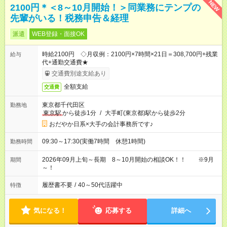
NEW
2100円＊＜8～10月開始！＞同業務にテンプの
先輩がいる！税務申告＆経理
派遣
WEB登録・面接OK
時給2100円 ◇月収例：2100円×7時間×21日＝308,700円+残業
給与
代+通勤交通費★
交通費別途支給あり
全額支給
交通費
東京都千代田区
勤務地
東京駅
から徒歩1分
/
大手町(東京都)駅から徒歩2分
おだやか日系×大手の会計事務所です♪
09:30～17:30(実働7時間 休憩1時間)
勤務時間
2026年09月上旬～長期 8～10月開始の相談OK！！ ※9月
期間
～！
履歴書不要
/
40～50代活躍中
特徴
気になる！
応募する
詳細へ