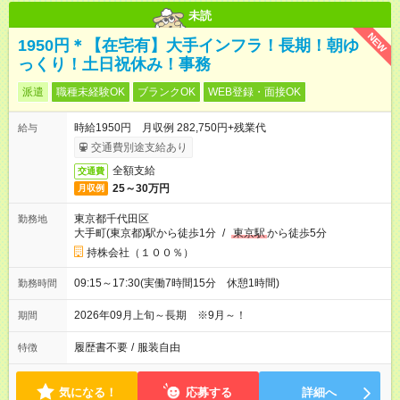
未読
NEW
1950円＊【在宅有】大手インフラ！長期！朝ゆ
っくり！土日祝休み！事務
派遣
職種未経験OK
ブランクOK
WEB登録・面接OK
時給1950円 月収例 282,750円+残業代
給与
交通費別途支給あり
全額支給
交通費
25～30万円
月収例
東京都千代田区
勤務地
大手町(東京都)駅から徒歩1分
/
東京駅
から徒歩5分
持株会社（１００％）
09:15～17:30(実働7時間15分 休憩1時間)
勤務時間
2026年09月上旬～長期 ※9月～！
期間
履歴書不要
/
服装自由
特徴
気になる！
応募する
詳細へ