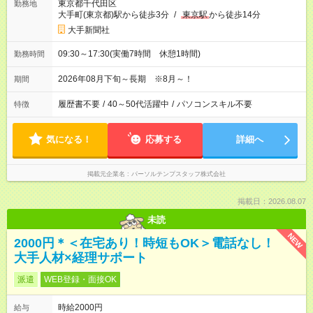
東京都千代田区
勤務地
大手町(東京都)駅から徒歩3分
/
東京駅
から徒歩14分
大手新聞社
09:30～17:30(実働7時間 休憩1時間)
勤務時間
2026年08月下旬～長期 ※8月～！
期間
履歴書不要
/
40～50代活躍中
/
パソコンスキル不要
特徴
気になる！
応募する
詳細へ
掲載元企業名
パーソルテンプスタッフ株式会社
掲載日：2026.08.07
未読
NEW
2000円＊＜在宅あり！時短もOK＞電話なし！
大手人材×経理サポート
派遣
WEB登録・面接OK
時給2000円
給与