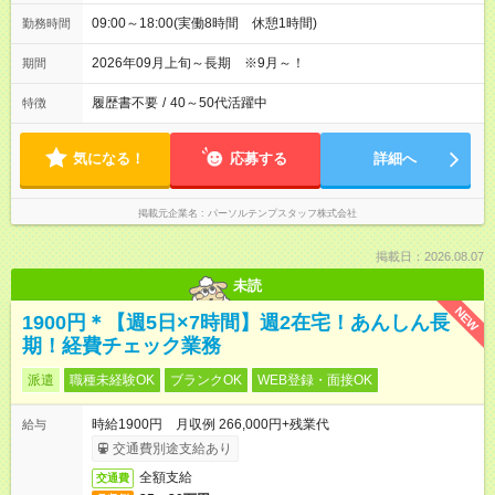
09:00～18:00(実働8時間 休憩1時間)
勤務時間
2026年09月上旬～長期 ※9月～！
期間
履歴書不要
/
40～50代活躍中
特徴
気になる！
応募する
詳細へ
掲載元企業名
パーソルテンプスタッフ株式会社
掲載日：2026.08.07
未読
NEW
1900円＊【週5日×7時間】週2在宅！あんしん長
期！経費チェック業務
派遣
職種未経験OK
ブランクOK
WEB登録・面接OK
時給1900円 月収例 266,000円+残業代
給与
交通費別途支給あり
全額支給
交通費