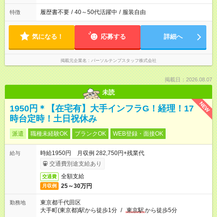
履歴書不要
/
40～50代活躍中
/
服装自由
特徴
気になる！
応募する
詳細へ
掲載元企業名
パーソルテンプスタッフ株式会社
掲載日：2026.08.07
未読
NEW
1950円＊【在宅有】大手インフラG！経理！17
時台定時！土日祝休み
派遣
職種未経験OK
ブランクOK
WEB登録・面接OK
時給1950円 月収例 282,750円+残業代
給与
交通費別途支給あり
全額支給
交通費
25～30万円
月収例
東京都千代田区
勤務地
大手町(東京都)駅から徒歩1分
/
東京駅
から徒歩5分