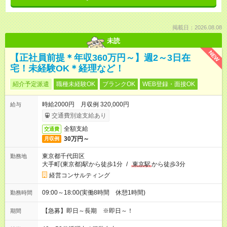
掲載日：2026.08.08
未読
NEW
【正社員前提＊年収360万円～】週2～3日在
宅！未経験OK＊経理など！
紹介予定派遣
職種未経験OK
ブランクOK
WEB登録・面接OK
時給2000円 月収例 320,000円
給与
交通費別途支給あり
全額支給
交通費
30万円～
月収例
東京都千代田区
勤務地
大手町(東京都)駅から徒歩1分
/
東京駅
から徒歩3分
経営コンサルティング
09:00～18:00(実働8時間 休憩1時間)
勤務時間
【急募】即日～長期 ※即日～！
期間