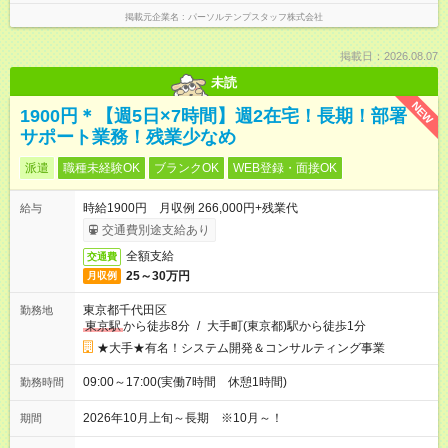
掲載元企業名
パーソルテンプスタッフ株式会社
掲載日：2026.08.07
未読
NEW
1900円＊【週5日×7時間】週2在宅！長期！部署
サポート業務！残業少なめ
派遣
職種未経験OK
ブランクOK
WEB登録・面接OK
時給1900円 月収例 266,000円+残業代
給与
交通費別途支給あり
全額支給
交通費
25～30万円
月収例
東京都千代田区
勤務地
東京駅
から徒歩8分
/
大手町(東京都)駅から徒歩1分
★大手★有名！システム開発＆コンサルティング事業
09:00～17:00(実働7時間 休憩1時間)
勤務時間
2026年10月上旬～長期 ※10月～！
期間