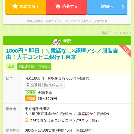
気になる！
応募する
詳細へ
掲載元企業名
芙蓉アウトソーシング＆コンサルティング株式会社
掲載日：2026.08.07
未読
NEW
1800円＊即日！＼電話なし×経理アシ／服装自
由！大手コンビニ銀行！東京
派遣
WEB登録・面接OK
時給1800円 月収例 279,000円+残業代
給与
交通費別途支給あり
全額支給
交通費
25～30万円
月収例
東京都千代田区
勤務地
大手町(東京都)駅から徒歩1分
/
東京駅
から徒歩3分
ＣＭでおなじみコンビニバンク■ネット銀行
08:45～17:30(実働7時間45分 休憩1時間)
勤務時間