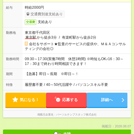
時給2000円
給与
交通費別途支給あり
支給あり
交通費
東京都千代田区
勤務地
東京駅
から徒歩3分
/
有楽町駅から徒歩2分
会社をサポート★監査のサービスの提供や、Ｍ＆Ａコンサル
ティングの会社◎
09:30～17:30(実働7時間 休憩1時間) ※時短もOK♪16：30～
勤務時間
17：30まで終わり時間相談できます！
【急募】即日～長期 ※即日～！
期間
履歴書不要
/
40～50代活躍中
/
パソコンスキル不要
特徴
気になる！
応募する
詳細へ
掲載元企業名
パーソルテンプスタッフ株式会社
掲載日：2026.08.07