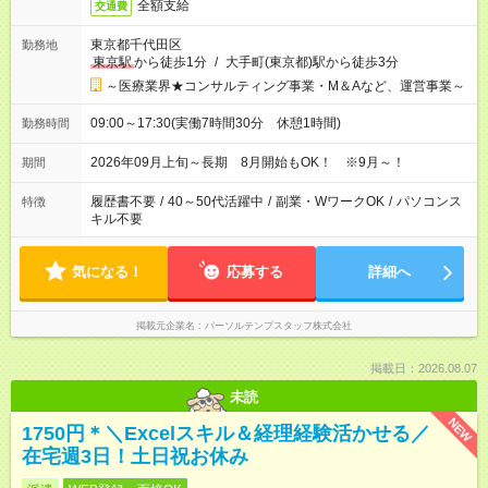
全額支給
交通費
東京都千代田区
勤務地
東京駅
から徒歩1分
/
大手町(東京都)駅から徒歩3分
～医療業界★コンサルティング事業・M＆Aなど、運営事業～
09:00～17:30(実働7時間30分 休憩1時間)
勤務時間
2026年09月上旬～長期 8月開始もOK！ ※9月～！
期間
履歴書不要
/
40～50代活躍中
/
副業・WワークOK
/
パソコンス
特徴
キル不要
気になる！
応募する
詳細へ
掲載元企業名
パーソルテンプスタッフ株式会社
掲載日：2026.08.07
未読
NEW
1750円＊＼Excelスキル＆経理経験活かせる／
在宅週3日！土日祝お休み