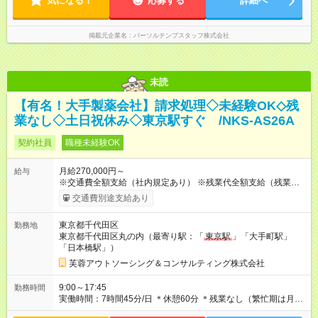
気になる！
応募する
詳細へ
掲載元企業名
パーソルテンプスタッフ株式会社
未読
【有名！大手製薬会社】請求処理◇未経験OK◇残
業なし◇土日祝休み◇東京駅すぐ /NKS-AS26A
契約社員
職種未経験OK
月給270,000円～
給与
※交通費全額支給（社内規定あり） ※残業代全額支給（残業代は
全額支給いたします。みなし残業代は含みません） 【試用期
交通費別途支給あり
間】試用期間なし
東京都千代田区
勤務地
東京都千代田区丸の内（最寄り駅：「
東京駅
」「大手町駅」
「日本橋駅」）
芙蓉アウトソーシング＆コンサルティング株式会社
9:00～17:45
勤務時間
実働時間：7時間45分/日 ＊休憩60分 ＊残業なし（繁忙期は月3
時間ほど）