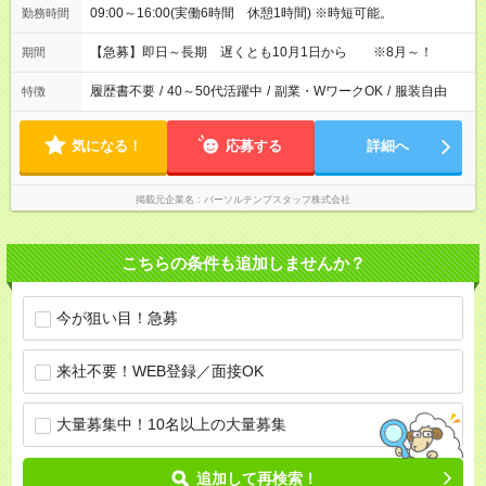
09:00～16:00(実働6時間 休憩1時間) ※時短可能。
勤務時間
【急募】即日～長期 遅くとも10月1日から ※8月～！
期間
履歴書不要
/
40～50代活躍中
/
副業・WワークOK
/
服装自由
特徴
気になる！
応募する
詳細へ
掲載元企業名
パーソルテンプスタッフ株式会社
こちらの条件も追加しませんか？
今が狙い目！急募
来社不要！WEB登録／面接OK
大量募集中！10名以上の大量募集
追加して再検索！