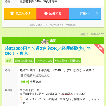
履歴書不要
/
40～50代活躍中
特徴
気になる！
応募する
詳細へ
掲載元企業名
パーソルテンプスタッフ株式会社
掲載日：2026.08.07
未読
NEW
時給2000円＊＼週2在宅OK／経理経験少しで
OK！・東京
派遣
職種未経験OK
ブランクOK
WEB登録・面接OK
時給2000円 【月収例】302,400円（21日計算）＋残業代
給与
交通費別途支給あり
全額支給
交通費
東京都千代田区
勤務地
大手町(東京都)駅から徒歩1分
/
東京駅
から徒歩5分
セキュリティソフトの開発・販売を行う情報セキュリティメ
ーカー