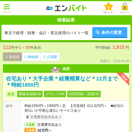
0
メニュー
気になる！
ログイン
検索結果
条件の変更
東京で経理・財務・会計・英文経理のバイト一覧
112
1,910
件中
1
～
50
件表示
平均時給:
円
新着順
時給順
人気順
掲載日：2026.08.08
未読
NEW
在宅あり＊大手企業＊経費精算など＊12月まで
＊時給1850円
派遣
職種未経験OK
ブランクOK
WEB登録・面接OK
時給1850円～1900円＋交 【月収例】411,625円～ ■給与の
給与
前払いが可能な速払いサービスあり
交通費別途支給あり
交通費支給あり
交通費
30万円～
月収例