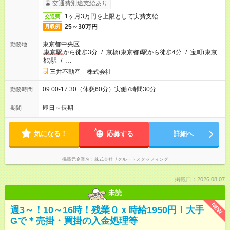
交通費別途支給あり
1ヶ月3万円を上限として実費支給
交通費
25～30万円
月収例
東京都中央区
勤務地
東京駅
から徒歩3分
/
京橋(東京都)駅から徒歩4分
/
宝町(東京
都)駅
/
…
三井不動産 株式会社
09:00-17:30（休憩60分）実働7時間30分
勤務時間
即日～長期
期間
気になる！
応募する
詳細へ
掲載元企業名
株式会社リクルートスタッフィング
掲載日：2026.08.07
未読
NEW
週3～！10～16時！残業０ｘ時給1950円！大手
Gで＊売掛・買掛の入金処理等