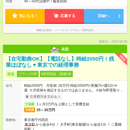
40～50代活躍中
/
服装自由
特徴
気になる！
応募する
詳細へ
掲載元企業名
パーソルテンプスタッフ株式会社
掲載日：2026.08.08
未読
NEW
【在宅勤務OK】【電話なし】時給2050円！残
業ほぼなし▼東京での経理事務
派遣
ブランクOK
WEB登録・面接OK
時給2050円 月収例 28万円 時給2050円×実働7h×週5日×4
給与
週 ※月収例を保証するものではありません。※給与即受取りサ
ービス利用可（利用条件有）
交通費別途支給あり
1ヶ月3万円を上限として実費支給
交通費
25～30万円
月収例
東京都千代田区
勤務地
東京駅
から徒歩4分
/
大手町(東京都)駅から徒歩1分
/
二重橋
前駅
/
…