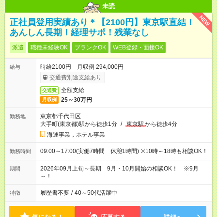
未読
NEW
正社員登用実績あり＊【2100円】東京駅直結！
あんしん長期！経理サポ！残業なし
派遣
職種未経験OK
ブランクOK
WEB登録・面接OK
時給2100円 月収例 294,000円
給与
交通費別途支給あり
全額支給
交通費
25～30万円
月収例
東京都千代田区
勤務地
大手町(東京都)駅から徒歩1分
/
東京駅
から徒歩4分
海運事業，ホテル事業
09:00～17:00(実働7時間 休憩1時間) ※10時～18時も相談OK！
勤務時間
2026年09月上旬～長期 9月・10月開始の相談OK！ ※9月
期間
～！
履歴書不要
/
40～50代活躍中
特徴