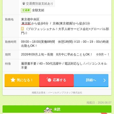
交通費別途支給あり
全額支給
交通費
東京都中央区
勤務地
東京駅
から徒歩6分
/
京橋(東京都)駅から徒歩1分
《プロフェッショナル！大手人材サービス会社×グローバル部
門♪》
09:00～18:00(実働8時間 休憩1時間) ※10：00～19：00の時差
勤務時間
出勤もOK！
2026年09月上旬～長期 8月中に早めることもOK！ ※9月～！
期間
履歴書不要
/
40～50代活躍中
/
電話対応なし
/
パソコンスキル
特徴
不要
気になる！
応募する
詳細へ
掲載元企業名
パーソルテンプスタッフ株式会社
掲載日：2026.08.07
未読