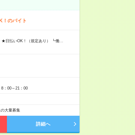
K！のバイト
 ★日払いOK！（規定あり） ┗働…
：00～21：00
以上の大量募集
詳細へ