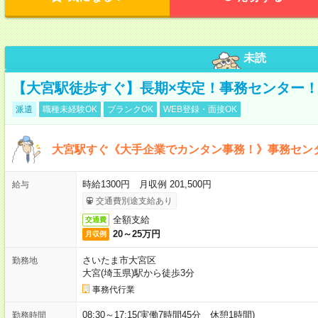
未読
【大宮駅徒歩すぐ】長期×安定！事務センター
派遣
職種未経験OK
ブランクOK
WEB登録・面接OK
大宮駅すぐ《大手企業でカンタン事務！》事務セン
時給1300円 月収例 201,500円
給与
交通費別途支給あり
全額支給
交通費
20～25万円
月収例
さいたま市大宮区
勤務地
大宮(埼玉県)駅から徒歩3分
事務代行業
08:30～17:15(実働7時間45分 休憩1時間)
勤務時間