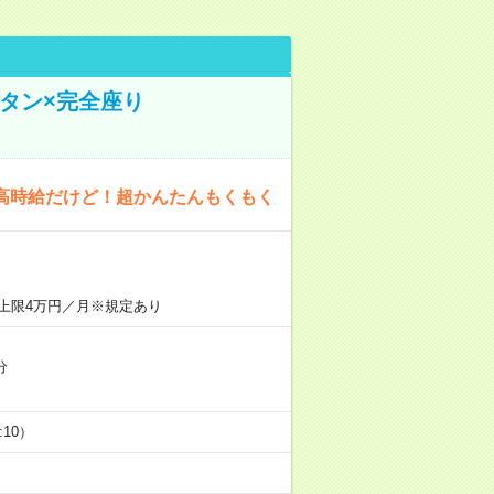
タン×完全座り
高時給だけど！超かんたんもくもく
上限4万円／月※規定あり
分
5:10）