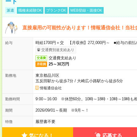
ート
派遣
職種未経験OK
ブランクOK
WEB登録・面接OK
直接雇用の可能性があります！情報通信会社！当社
時給1700円＋交 【月収例】272,000円～ ■給与の
給与
交通費別途支給あり
交通費支給あり
交通費
25～30万円
月収例
東京都品川区
勤務地
五反田駅から徒歩7分
/
大崎広小路駅から徒歩5分
情報通信会社
9:00～16:00 ※休憩60分。10時～18時・10時～19時
勤務時間
2026/09/01～長期 ※9月～！
期間
履歴書不要
特徴
気になる！
応募する