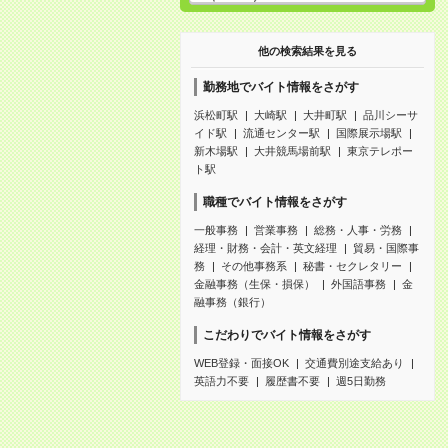
他の検索結果を見る
勤務地でバイト情報をさがす
浜松町駅
大崎駅
大井町駅
品川シーサ
イド駅
流通センター駅
国際展示場駅
新木場駅
大井競馬場前駅
東京テレポー
ト駅
職種でバイト情報をさがす
一般事務
営業事務
総務・人事・労務
経理・財務・会計・英文経理
貿易・国際事
務
その他事務系
秘書・セクレタリー
金融事務（生保・損保）
外国語事務
金
融事務（銀行）
こだわりでバイト情報をさがす
WEB登録・面接OK
交通費別途支給あり
英語力不要
履歴書不要
週5日勤務