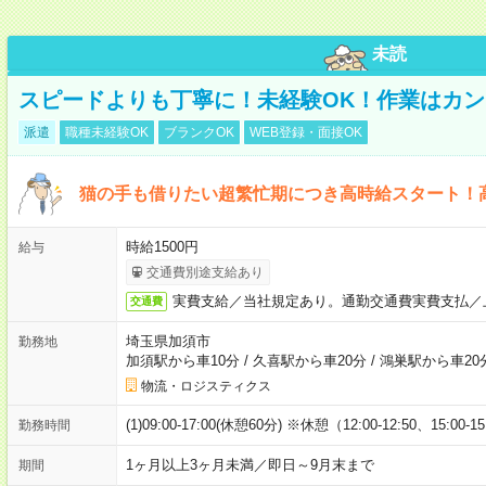
未読
スピードよりも丁寧に！未経験OK！作業はカン
派遣
職種未経験OK
ブランクOK
WEB登録・面接OK
猫の手も借りたい超繁忙期につき高時給スタート！
時給1500円
給与
交通費別途支給あり
実費支給／当社規定あり。通勤交通費実費支払／
交通費
埼玉県加須市
勤務地
加須駅から車10分
/
久喜駅から車20分
/
鴻巣駅から車20
物流・ロジスティクス
(1)09:00-17:00(休憩60分) ※休憩（12:00-12:50、15:00-1
勤務時間
1ヶ月以上3ヶ月未満／即日～9月末まで
期間