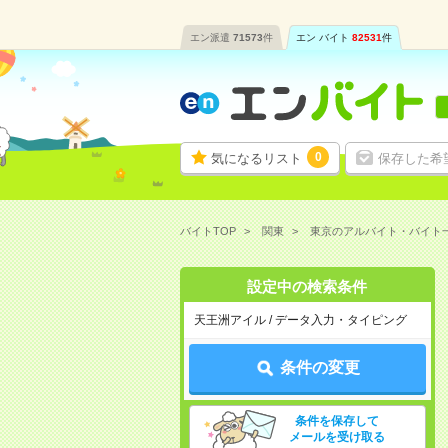
エン派遣
71573
件
エン バイト
82531
件
0
気になるリスト
保存した希
バイトTOP
関東
東京のアルバイト・バイト
設定中の検索条件
天王洲アイル / データ入力・タイピング
条件の変更
条件を保存して
メールを受け取る