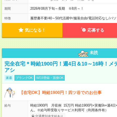
2026年08月下旬～長期 ※8月～！
期間
履歴書不要
/
40～50代活躍中
/
服装自由
/
電話対応なし
/
パソ
特徴
気になる！
応募する
未読
完全在宅＊時給1900円！週4日＆10～16時！
アシ
派遣
ブランクOK
WEB登録・面接OK
【在宅OK】時給1900円！四ツ谷でのお仕事
時給1900円 月収例 15万円 時給1900円×実働5h×
給与
ん。※給与即受取りサービス利用可（利用条件有）
交通費別途支給あり