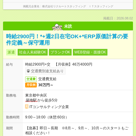
掲載元企業名
株式会社リクルートスタッフィング ＩＴスタッフィング
掲載日：2026.08.02
未読
時給2900円！*+週2日在宅OK+*ERP原価計算の要
件定義～保守運用
派遣
社会人未経験OK
ブランクOK
WEB登録・面接OK
時給2900円+交 【月収例】46万4000円
給与
交通費別途支給あり
交通費支給
交通費
30万円～
月収例
東京都中央区
勤務地
築地駅
から徒歩5分
ITコンサルティング企業
9:00～18:00（休憩:60分）
勤務時間
【急募】即日～長期 ※8月～、9月～、10月～のスタートもご
期間
相談ください！