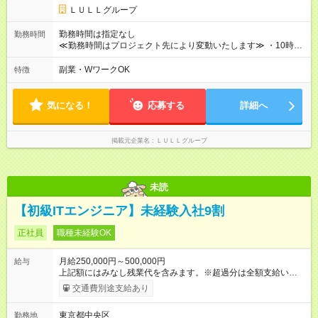
キルを考慮し初任給を決定。経験者の方は前給考慮も可能で
ＬＵＬＬグループ
す！ ◎昇給年1回（研修終了後） ◎賞与年2回（2月・8月）＋業
績賞与あり ◤スキルアップも、収入アップも。◢ 入社後の成長
勤務時間は指定なし
勤務時間
や頑張りは、しっかり給与で還元しています。 実際にほぼ全員
≪勤務時間はプロジェクト先により変動いたします≫ ・10時00
が入社1年以内に昇給を実現。 なかには転職後に年収250万円以
分～19時00分（休憩1時間） ・9時00分～18時00分（休憩1時
上アップした社員も。 エンジニアへの還元率は業界高水準の
間） ＼平日夜も、ちゃんと「自分時間」がつくれます／ 残業は
副業・WワークOK
特徴
87％。 スキルを磨いた分だけ、収入アップも目指せる環境で
月平均10時間程度。 仕事終わりに資格の勉強やゲーム、推し活
す！ 【試用期間】試用期間あり 試用期間の長さ：6ヶ月 ※ 雇用
やサウナなど、 趣味の時間を楽しむ社員も多くいます◎
形態と給与に、本採用時と異なる部分があります。 雇用形態：
気になる！
応募する
詳細へ
中途採用（契約社員） 給与：月給 230,000円以上 上記額にはみ
なし残業代を含みます。※超過分は全額支給いたします。 みな
し残業代 21,329円／月 みなし残業時間 13時間／月 ※交通費は
掲載元企業名
ＬＵＬＬグループ
別途支給いたします ※研修期間中（最大12ヶ月間）も、試用期
間中と同一の給与となります。
未読
【初級ITエンジニア】未経験入社9割
正社員
職種未経験OK
月給250,000円～500,000円
給与
上記額にはみなし残業代を含みます。※超過分は全額支給いたし
ます。 みなし残業代 21,675円／月 みなし残業時間 12時間／月 -
交通費別途支給あり
------------------------------------------------------- ≪経験者の方は以下と
なります≫ --------------------------------------------------------- ◎月給35
東京都中央区
勤務地