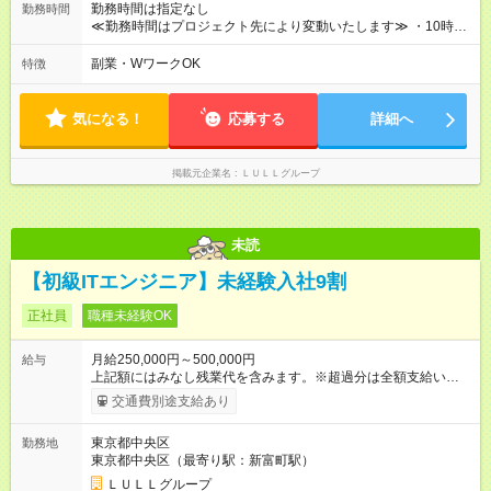
績賞与あり ◤スキルアップも、収入アップも。◢ 入社後の成長
勤務時間は指定なし
勤務時間
や頑張りは、しっかり給与で還元しています。 実際にほぼ全員
≪勤務時間はプロジェクト先により変動いたします≫ ・10時00
が入社1年以内に昇給を実現。 なかには転職後に年収250万円以
分～19時00分（休憩1時間） ・9時00分～18時00分（休憩1時
上アップした社員も。 エンジニアへの還元率は業界高水準の
間） ＼平日夜も、ちゃんと「自分時間」がつくれます／ 残業は
副業・WワークOK
特徴
87％。 スキルを磨いた分だけ、収入アップも目指せる環境で
月平均10時間程度。 仕事終わりに資格の勉強やゲーム、推し活
す！ 【試用期間】試用期間あり 試用期間の長さ：6ヶ月 ※ 雇用
やサウナなど、 趣味の時間を楽しむ社員も多くいます◎
形態と給与に、本採用時と異なる部分があります。 雇用形態：
気になる！
応募する
詳細へ
中途採用（契約社員） 給与：月給 230,000円以上 上記額にはみ
なし残業代を含みます。※超過分は全額支給いたします。 みな
し残業代 21,329円／月 みなし残業時間 13時間／月 ※交通費は
掲載元企業名
ＬＵＬＬグループ
別途支給いたします ※研修期間中（最大12ヶ月間）も、試用期
間中と同一の給与となります。
未読
【初級ITエンジニア】未経験入社9割
正社員
職種未経験OK
月給250,000円～500,000円
給与
上記額にはみなし残業代を含みます。※超過分は全額支給いたし
ます。 みなし残業代 21,675円／月 みなし残業時間 12時間／月 -
交通費別途支給あり
------------------------------------------------------- ≪経験者の方は以下と
なります≫ --------------------------------------------------------- ◎月給35
東京都中央区
勤務地
万円～＋業績賞与＋交通費＋各種手当 ※固定残業代（30時間/6
東京都中央区（最寄り駅：新富町駅）
万6，610円分）を含む。超過分は追加支給いたします 能力やス
キルを考慮し初任給を決定。経験者の方は前給考慮も可能で
ＬＵＬＬグループ