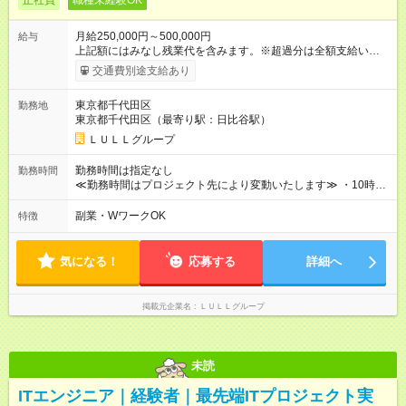
正社員
職種未経験OK
月給250,000円～500,000円
給与
上記額にはみなし残業代を含みます。※超過分は全額支給いたし
ます。 みなし残業代 21,675円／月 みなし残業時間 12時間／月 -
交通費別途支給あり
------------------------------------------------------- ≪経験者の方は以下と
なります≫ --------------------------------------------------------- ◎月給35
東京都千代田区
勤務地
万円～＋業績賞与＋交通費＋各種手当 ※固定残業代（30時間/6
東京都千代田区（最寄り駅：日比谷駅）
万6，610円分）を含む。超過分は追加支給いたします 能力やス
キルを考慮し初任給を決定。経験者の方は前給考慮も可能で
ＬＵＬＬグループ
す！ ◎昇給年1回（研修終了後） ◎賞与年2回（2月・8月）＋業
績賞与あり ◤スキルアップも、収入アップも。◢ 入社後の成長
勤務時間は指定なし
勤務時間
や頑張りは、しっかり給与で還元しています。 実際にほぼ全員
≪勤務時間はプロジェクト先により変動いたします≫ ・10時00
が入社1年以内に昇給を実現。 なかには転職後に年収250万円以
分～19時00分（休憩1時間） ・9時00分～18時00分（休憩1時
上アップした社員も。 エンジニアへの還元率は業界高水準の
間） ＼平日夜も、ちゃんと「自分時間」がつくれます／ 残業は
副業・WワークOK
特徴
87％。 スキルを磨いた分だけ、収入アップも目指せる環境で
月平均10時間程度。 仕事終わりに資格の勉強やゲーム、推し活
す！ 【試用期間】試用期間あり 試用期間の長さ：6ヶ月 ※ 雇用
やサウナなど、 趣味の時間を楽しむ社員も多くいます◎
形態と給与に、本採用時と異なる部分があります。 雇用形態：
気になる！
応募する
詳細へ
中途採用（契約社員） 給与：月給 230,000円以上 上記額にはみ
なし残業代を含みます。※超過分は全額支給いたします。 みな
し残業代 21,329円／月 みなし残業時間 13時間／月 ※交通費は
掲載元企業名
ＬＵＬＬグループ
別途支給いたします ※研修期間中（最大12ヶ月間）も、試用期
間中と同一の給与となります。
未読
ITエンジニア｜経験者｜最先端ITプロジェクト実