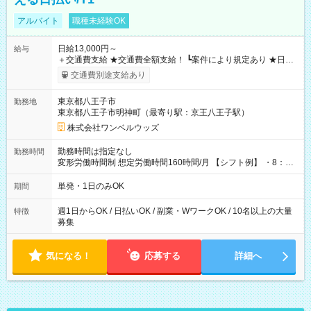
アルバイト
職種未経験OK
日給13,000円～
給与
＋交通費支給 ★交通費全額支給！ ┗案件により規定あり ★日払
いOK！（規定あり） ┗働いたその日に現金GET♪ お仕事後はコ
交通費別途支給あり
ンビニATMから 日払い分を引き落とせます！ 【試用期間】試
用期間なし
東京都八王子市
勤務地
東京都八王子市明神町（最寄り駅：京王八王子駅）
株式会社ワンベルウッズ
勤務時間は指定なし
勤務時間
変形労働時間制 想定労働時間160時間/月 【シフト例】 ・8：00
～21：00
単発・1日のみOK
期間
週1日からOK / 日払いOK / 副業・WワークOK / 10名以上の大量
特徴
募集
気になる！
応募する
詳細へ