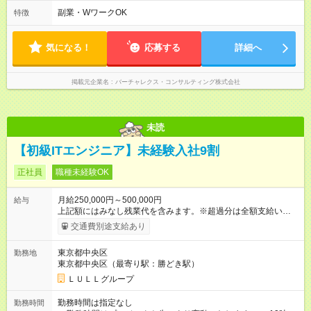
13:45（休憩なし、実働5時間） ・14:00～20:00（休憩60分、
実働5時間） ・14:00～20:30（休憩60分、実働5.5時間） ・
副業・WワークOK
特徴
14:00～21:00（休憩60分、実働6時間） ＊万一の残業は１分単
位で支給します ＊サービス残業はありません
気になる！
応募する
詳細へ
掲載元企業名
バーチャレクス・コンサルティング株式会社
未読
【初級ITエンジニア】未経験入社9割
正社員
職種未経験OK
月給250,000円～500,000円
給与
上記額にはみなし残業代を含みます。※超過分は全額支給いたし
ます。 みなし残業代 21,675円／月 みなし残業時間 12時間／月 -
交通費別途支給あり
------------------------------------------------------- ≪経験者の方は以下と
なります≫ --------------------------------------------------------- ◎月給35
東京都中央区
勤務地
万円～＋業績賞与＋交通費＋各種手当 ※固定残業代（30時間/6
東京都中央区（最寄り駅：勝どき駅）
万6，610円分）を含む。超過分は追加支給いたします 能力やス
キルを考慮し初任給を決定。経験者の方は前給考慮も可能で
ＬＵＬＬグループ
す！ ◎昇給年1回（研修終了後） ◎賞与年2回（2月・8月）＋業
績賞与あり ◤スキルアップも、収入アップも。◢ 入社後の成長
勤務時間は指定なし
勤務時間