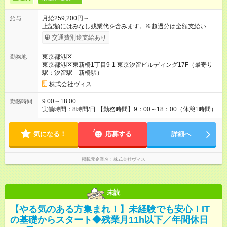
月給259,200円～
給与
上記額にはみなし残業代を含みます。※超過分は全額支給いたし
ます。 みなし残業代 19,200円 以上／月 みなし残業時間 10時間
交通費別途支給あり
／月 月給259,200円～＋賞与年2回（成績・業績による） ※あな
たの経験・能力を考慮して決定します。 上記額にはみなし残業
東京都港区
勤務地
代（月10時間分、1万9,200円～）を含みます。※超過分は全額
東京都港区東新橋1丁目9-1 東京汐留ビルディング17F（最寄り
支給します 【試用期間】試用期間あり 試用期間の長さ：6ヶ月
駅：汐留駅 新橋駅）
雇用形態、給与は本採用時と同じです。
株式会社ヴィス
9:00～18:00
勤務時間
実働時間：8時間/日 【勤務時間】9：00～18：00（休憩1時間）
気になる！
応募する
詳細へ
掲載元企業名
株式会社ヴィス
未読
【やる気のある方集まれ！】未経験でも安心！IT
の基礎からスタート◆残業月11h以下／年間休日