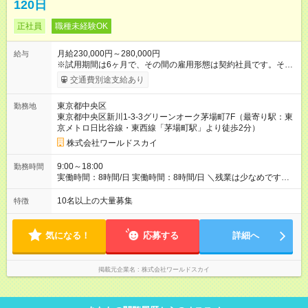
120日
正社員
職種未経験OK
月給230,000円～280,000円
給与
※試用期間は6ヶ月で、その間の雇用形態は契約社員です。その
ほかの条件に変更はありません。 【試用期間】試用期間あり 試
交通費別途支給あり
用期間の長さ：6ヶ月 ※ 雇用形態と給与に、本採用時と異なる部
分があります。 雇用形態：中途採用（契約社員） 給与：本採用
東京都中央区
勤務地
時と同じです。
東京都中央区新川1-3-3グリーンオーク茅場町7F（最寄り駅：東
京メトロ日比谷線・東西線「茅場町駅」より徒歩2分）
株式会社ワールドスカイ
9:00～18:00
勤務時間
実働時間：8時間/日 実働時間：8時間/日 ＼残業は少なめです！
／ 社内平均残業時間は月11時間以内です。仕事終わりに自分の
時間をたっぷり作ることができます。サークル活動に参加する
10名以上の大量募集
特徴
もよし！資格取得のための勉強時間するもよし！趣味や友達と
の時間を楽しむもよし！お仕事とプライベートの両立ができま
す。
気になる！
応募する
詳細へ
掲載元企業名
株式会社ワールドスカイ