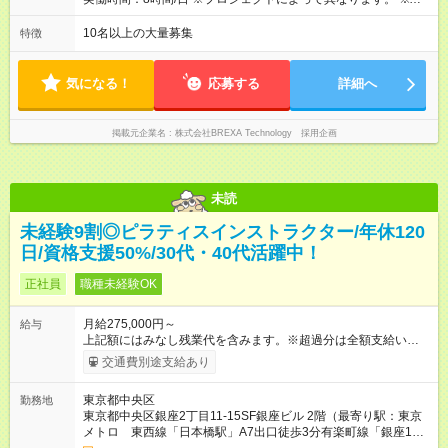
ービス残業はございません。残業代1分単位で支給。
10名以上の大量募集
特徴
気になる！
応募する
詳細へ
掲載元企業名
株式会社BREXA Technology 採用企画
未読
未経験9割◎ピラティスインストラクター/年休120
日/資格支援50%/30代・40代活躍中！
正社員
職種未経験OK
月給275,000円～
給与
上記額にはみなし残業代を含みます。※超過分は全額支給いたし
ます。 みなし残業代 48,900円／月 みなし残業時間 30時間／月
交通費別途支給あり
上記額にはみなし残業代を含みます。（超過分は全額支給しま
す） <全国勤務型> 月給275，000円～(みなし残業代30時間48，
東京都中央区
勤務地
900円含む)※試用期間３ヶ月あり（給与/労働時要件は同条件）
東京都中央区銀座2丁目11-15SF銀座ビル 2階（最寄り駅：東京
<年収例> ■理学療法士（PT）出身入社年数：5年目 年代：30代
メトロ 東西線「日本橋駅」A7出口徒歩3分有楽町線「銀座1丁
前半 年収：約5，756，000円（＝基本給×12か月＋賞与） 備