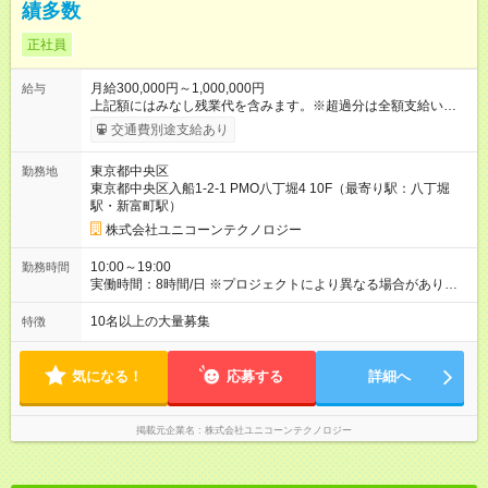
績多数
正社員
月給300,000円～1,000,000円
給与
上記額にはみなし残業代を含みます。※超過分は全額支給いたし
ます。 みなし残業代 10,000円／月 みなし残業時間 6時間／月
交通費別途支給あり
前職から年収300万円アップの実績も多数あり！ 《経験5年以
上》 月給38万円以上+スキルアップ成果給+各種手当 《経験3年
東京都中央区
勤務地
以上》 月給32万円以上+スキルアップ成果給+各種手当 ★月給50
東京都中央区入船1-2-1 PMO八丁堀4 10F（最寄り駅：八丁堀
万円以上での採用実績有！ ★経験・スキルを考慮の上、加給、
駅・新富町駅）
優遇いたします（ITジャンル問わず） 【昇給】 ☆適時昇給制度
（毎月／最大年12回考査） ※1年間で月収25万円以上の昇給実
株式会社ユニコーンテクノロジー
績あり 【手当】 ☆交通費全額支給 ☆時間外、深夜、休日各種手
当 ☆資格手当（推奨資格昇給、手当、受験費用負担） ※入社2
10:00～19:00
勤務時間
週間での取得・11ヶ月連続取得・1人に対し150万円の支払い実
実働時間：8時間/日 ※プロジェクトにより異なる場合がありま
績あり ☆各種福利厚生手当（福利厚生欄を参照） ☆スキルアッ
す。 ※平均残業時間：月10時間
プ成果給 【試用期間】試用期間なし
10名以上の大量募集
特徴
気になる！
応募する
詳細へ
掲載元企業名
株式会社ユニコーンテクノロジー