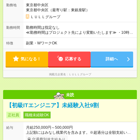
なります≫ --------------------------------------------------------- ◎月給35
東京都中央区
勤務地
万円～＋業績賞与＋交通費＋各種手当 ※固定残業代（30時間/6
東京都中央区（最寄り駅：東銀座駅）
万6，610円分）を含む。超過分は追加支給いたします 能力やス
キルを考慮し初任給を決定。経験者の方は前給考慮も可能で
ＬＵＬＬグループ
す！ ◎昇給年1回（研修終了後） ◎賞与年2回（2月・8月）＋業
績賞与あり ◤スキルアップも、収入アップも。◢ 入社後の成長
勤務時間は指定なし
勤務時間
や頑張りは、しっかり給与で還元しています。 実際にほぼ全員
≪勤務時間はプロジェクト先により変動いたします≫ ・10時00
が入社1年以内に昇給を実現。 なかには転職後に年収250万円以
分～19時00分（休憩1時間） ・9時00分～18時00分（休憩1時
上アップした社員も。 エンジニアへの還元率は業界高水準の
間） ＼平日夜も、ちゃんと「自分時間」がつくれます／ 残業は
副業・WワークOK
特徴
87％。 スキルを磨いた分だけ、収入アップも目指せる環境で
月平均10時間程度。 仕事終わりに資格の勉強やゲーム、推し活
す！ 【試用期間】試用期間あり 試用期間の長さ：6ヶ月 ※ 雇用
やサウナなど、 趣味の時間を楽しむ社員も多くいます◎
形態と給与に、本採用時と異なる部分があります。 雇用形態：
気になる！
応募する
詳細へ
中途採用（契約社員） 給与：月給 230,000円以上 上記額にはみ
なし残業代を含みます。※超過分は全額支給いたします。 みな
し残業代 21,329円／月 みなし残業時間 13時間／月 ※交通費は
掲載元企業名
ＬＵＬＬグループ
別途支給いたします ※研修期間中（最大12ヶ月間）も、試用期
間中と同一の給与となります。
未読
【初級ITエンジニア】未経験入社9割
正社員
職種未経験OK
月給250,000円～500,000円
給与
上記額にはみなし残業代を含みます。※超過分は全額支給いたし
ます。 みなし残業代 21,675円／月 みなし残業時間 12時間／月 -
交通費別途支給あり