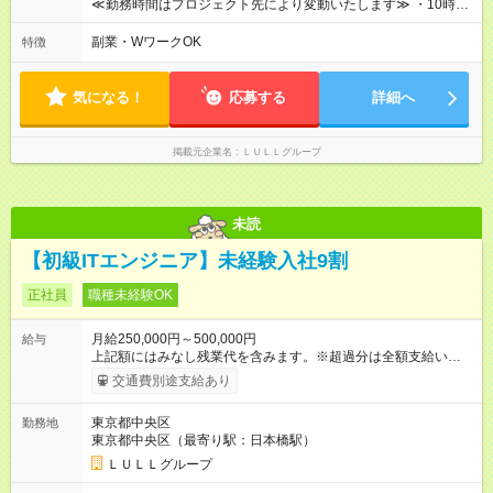
や頑張りは、しっかり給与で還元しています。 実際にほぼ全員
≪勤務時間はプロジェクト先により変動いたします≫ ・10時00
が入社1年以内に昇給を実現。 なかには転職後に年収250万円以
分～19時00分（休憩1時間） ・9時00分～18時00分（休憩1時
上アップした社員も。 エンジニアへの還元率は業界高水準の
間） ＼平日夜も、ちゃんと「自分時間」がつくれます／ 残業は
副業・WワークOK
特徴
87％。 スキルを磨いた分だけ、収入アップも目指せる環境で
月平均10時間程度。 仕事終わりに資格の勉強やゲーム、推し活
す！ 【試用期間】試用期間あり 試用期間の長さ：6ヶ月 ※ 雇用
やサウナなど、 趣味の時間を楽しむ社員も多くいます◎
形態と給与に、本採用時と異なる部分があります。 雇用形態：
気になる！
応募する
詳細へ
中途採用（契約社員） 給与：月給 230,000円以上 上記額にはみ
なし残業代を含みます。※超過分は全額支給いたします。 みな
し残業代 21,329円／月 みなし残業時間 13時間／月 ※交通費は
掲載元企業名
ＬＵＬＬグループ
別途支給いたします ※研修期間中（最大12ヶ月間）も、試用期
間中と同一の給与となります。
未読
【初級ITエンジニア】未経験入社9割
正社員
職種未経験OK
月給250,000円～500,000円
給与
上記額にはみなし残業代を含みます。※超過分は全額支給いたし
ます。 みなし残業代 21,675円／月 みなし残業時間 12時間／月 -
交通費別途支給あり
------------------------------------------------------- ≪経験者の方は以下と
なります≫ --------------------------------------------------------- ◎月給35
東京都中央区
勤務地
万円～＋業績賞与＋交通費＋各種手当 ※固定残業代（30時間/6
東京都中央区（最寄り駅：日本橋駅）
万6，610円分）を含む。超過分は追加支給いたします 能力やス
キルを考慮し初任給を決定。経験者の方は前給考慮も可能で
ＬＵＬＬグループ
す！ ◎昇給年1回（研修終了後） ◎賞与年2回（2月・8月）＋業