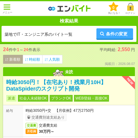
0
メニュー
気になる！
ログイン
検索結果
条件の変更
築地でIT・エンジニア系のバイト一覧
24
2,550
件中
1
～
24
件表示
平均時給:
円
新着順
時給順
人気順
掲載日：2026.08.07
未読
NEW
時給3050円！【在宅あり！残業月10H】
DataSpiderのスクリプト開発
派遣
社会人未経験OK
ブランクOK
WEB登録・面接OK
時給3050円+交 【月収例】47万2750円
給与
交通費別途支給あり
交通費支給
交通費
30万円～
月収例