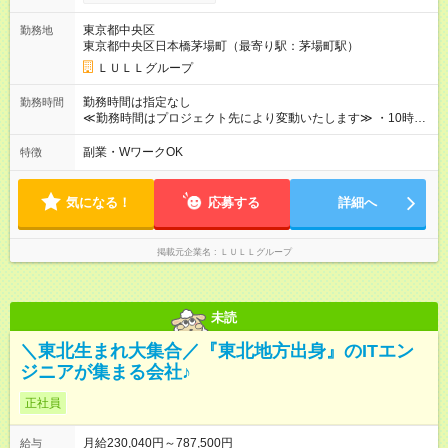
※経験・能力をお持ちの方は、スキルに応じて優遇いたします。
【試用期間】試用期間あり 試用期間の長さ：3ヶ月 ※ 雇用形態
東京都中央区
勤務地
と給与に、本採用時と異なる部分があります。 雇用形態：中途
東京都中央区日本橋茅場町（最寄り駅：茅場町駅）
採用（契約社員） 給与：本採用時と同じです。 昇給年1回（研
修終了後） 賞与年2回（2月・8月）＋業績賞与あり ◤スキルア
ＬＵＬＬグループ
ップも、収入アップも。◢ 入社後の成長や頑張りは、しっかり
給与で還元しています。 実際にほぼ全員が入社1年以内に昇給を
勤務時間は指定なし
勤務時間
実現。 なかには転職後に年収250万円以上アップした社員も。
≪勤務時間はプロジェクト先により変動いたします≫ ・10時00
エンジニアへの還元率は業界高水準の87％。 スキルを磨いた分
分～19時00分（休憩1時間） ・9時00分～18時00分（休憩1時
だけ、収入アップも目指せる環境です！
間） ＼平日夜も、ちゃんと「自分時間」がつくれます／ 残業は
副業・WワークOK
特徴
月平均10時間程度。 仕事終わりに資格の勉強やゲーム、推し活
やサウナなど、 趣味の時間を楽しむ社員も多くいます◎
気になる！
応募する
詳細へ
掲載元企業名
ＬＵＬＬグループ
未読
＼東北生まれ大集合／『東北地方出身』のITエン
ジニアが集まる会社♪
正社員
月給230,040円～787,500円
給与