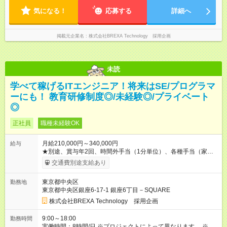
気になる！
応募する
詳細へ
掲載元企業名
株式会社BREXA Technology 採用企画
未読
学べて稼げるITエンジニア！将来はSE/プログラマ
ーにも！ 教育研修制度◎/未経験◎/プライベート
◎
正社員
職種未経験OK
月給210,000円～340,000円
給与
★別途、賞与年2回、時間外手当（1分単位）、各種手当（家
族、赴任等）が支給されます。 ★スキル・経験年数・年齢等も
交通費別途支給あり
考慮し、話し合いの上で決定します。 【試用期間】試用期間あ
り 試用期間の長さ：3ヶ月 雇用形態、給与は本採用時と同じで
東京都中央区
勤務地
す。
東京都中央区銀座6-17-1 銀座6丁目－SQUARE
株式会社BREXA Technology 採用企画
9:00～18:00
勤務時間
実働時間：8時間/日 ※プロジェクトによって異なります。 ※サ