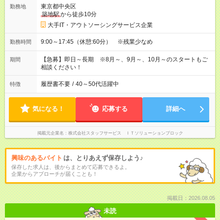
東京都中央区
勤務地
築地駅
から徒歩10分
大手IT・アウトソーシングサービス企業
9:00～17:45（休憩:60分） ※残業少なめ
勤務時間
【急募】即日～長期 ※8月～、9月～、10月～のスタートもご
期間
相談ください！
履歴書不要
/
40～50代活躍中
特徴
気になる！
応募する
詳細へ
掲載元企業名
株式会社スタッフサービス ＩＴソリューションブロック
興味のあるバイト
は、とりあえず保存しよう♪
保存した求人は、後からまとめて応募できるよ。
企業からアプローチが届くことも！
掲載日：2026.08.05
未読