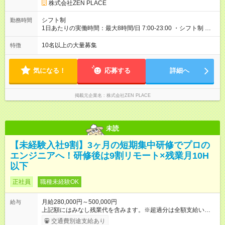
目駅」10番出口 徒歩1分東京メトロ日比谷線「東銀座駅」5番出
考：PT資格を活かし、コース開発・プロダクト開発へ貢献 ■OL
株式会社ZEN PLACE
口徒歩1分＊全国にスタジオがあります！転勤あり全国勤務型の
出身 入社年数：5年目 年収：約5，560，000円（＝基本給×12か
募集です）
月＋賞与） 備考：翻訳業務など、グローバル事業への貢献手当
シフト制
勤務時間
を含む ■研修担当＋リーダー職 入社年数：15年目 年収：約11，
1日あたりの実働時間：最大8時間/日 7:00-23:00 ・シフト制 ※週
340，000円（＝基本給×12か月＋賞与） 備考：新人研修・養成
の勤務時間は40時間 ※実働8時間（休憩1時間）
コース開発の担当として貢献手当を含む 【試用期間】試用期間
10名以上の大量募集
特徴
あり 試用期間の長さ：3ヶ月 雇用形態、給与は本採用時と同じ
です。
気になる！
応募する
詳細へ
掲載元企業名
株式会社ZEN PLACE
未読
【未経験入社9割】3ヶ月の短期集中研修でプロの
エンジニアへ！研修後は9割リモート×残業月10H
以下
正社員
職種未経験OK
月給280,000円～500,000円
給与
上記額にはみなし残業代を含みます。※超過分は全額支給いたし
ます。 みなし残業代 15,715円／月 みなし残業時間 7.5時間／月
交通費別途支給あり