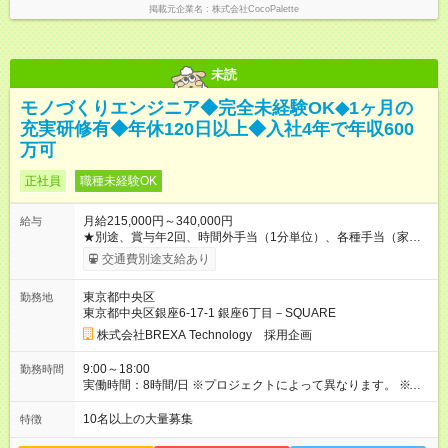
掲載元企業名
株式会社CocoPalette
未読
モノづくりエンジニア◆完全未経験OK◆1ヶ月の
充実研修有◆年休120日以上◆入社4年で年収600
万可
正社員
職種未経験OK
月給215,000円～340,000円
給与
★別途、賞与年2回、時間外手当（1分単位）、各種手当（家
族、赴任等）が支給されます。 ★スキル・経験年数・年齢等も
交通費別途支給あり
考慮し、話し合いの上で決定します。 【試用期間】試用期間あ
り 試用期間の長さ：3ヶ月 雇用形態、給与は本採用時と同じで
東京都中央区
勤務地
す。
東京都中央区銀座6-17-1 銀座6丁目－SQUARE
株式会社BREXA Technology 採用企画
9:00～18:00
勤務時間
実働時間：8時間/日 ※プロジェクトによって異なります。 ※サ
ービス残業はございません。残業代1分単位で支給。
10名以上の大量募集
特徴