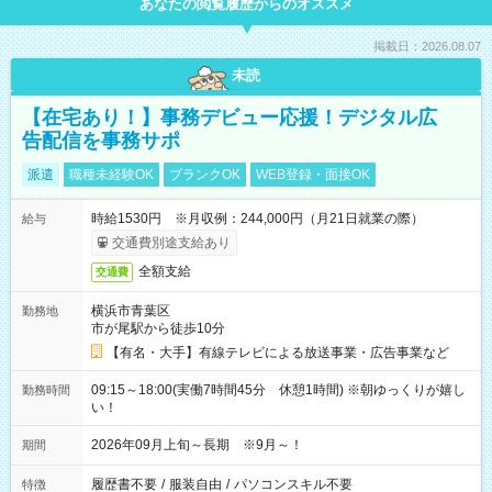
あなたの閲覧履歴からのオススメ
掲載日：2026.08.07
未読
【在宅あり！】事務デビュー応援！デジタル広
告配信を事務サポ
派遣
職種未経験OK
ブランクOK
WEB登録・面接OK
時給1530円 ※月収例：244,000円（月21日就業の際）
給与
交通費別途支給あり
全額支給
交通費
横浜市青葉区
勤務地
市が尾駅から徒歩10分
【有名・大手】有線テレビによる放送事業・広告事業など
09:15～18:00(実働7時間45分 休憩1時間) ※朝ゆっくりが嬉し
勤務時間
い！
2026年09月上旬～長期 ※9月～！
期間
履歴書不要
/
服装自由
/
パソコンスキル不要
特徴