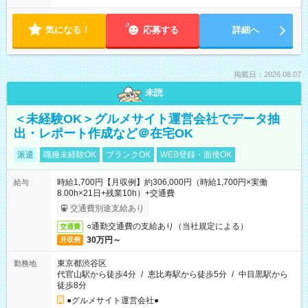
気になる！
応募する
詳細へ
掲載日：2026.08.07
未読
＜未経験OK＞グルメサイト運営会社でデータ抽
出・レポート作成など＠在宅OK
派遣
職種未経験OK
ブランクOK
WEB登録・面接OK
時給1,700円【月収例】約306,000円（時給1,700円×実働
給与
8.00h×21日+残業10h）+交通費
交通費別途支給あり
○通勤交通費の支給あり（当社規定による）
交通費
30万円～
月収例
東京都渋谷区
勤務地
代官山駅から徒歩4分
/
恵比寿駅から徒歩5分
/
中目黒駅から
徒歩8分
●グルメサイト運営会社●