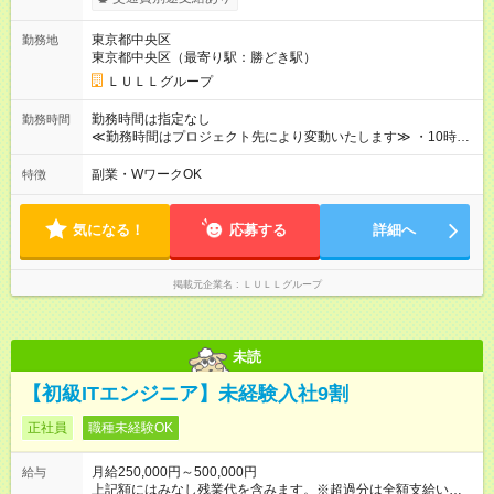
------------------------------------------------------- ≪経験者の方は以下と
なります≫ --------------------------------------------------------- ◎月給35
東京都中央区
勤務地
万円～＋業績賞与＋交通費＋各種手当 ※固定残業代（30時間/6
東京都中央区（最寄り駅：勝どき駅）
万6，610円分）を含む。超過分は追加支給いたします 能力やス
キルを考慮し初任給を決定。経験者の方は前給考慮も可能で
ＬＵＬＬグループ
す！ ◎昇給年1回（研修終了後） ◎賞与年2回（2月・8月）＋業
績賞与あり ◤スキルアップも、収入アップも。◢ 入社後の成長
勤務時間は指定なし
勤務時間
や頑張りは、しっかり給与で還元しています。 実際にほぼ全員
≪勤務時間はプロジェクト先により変動いたします≫ ・10時00
が入社1年以内に昇給を実現。 なかには転職後に年収250万円以
分～19時00分（休憩1時間） ・9時00分～18時00分（休憩1時
上アップした社員も。 エンジニアへの還元率は業界高水準の
間） ＼平日夜も、ちゃんと「自分時間」がつくれます／ 残業は
副業・WワークOK
特徴
87％。 スキルを磨いた分だけ、収入アップも目指せる環境で
月平均10時間程度。 仕事終わりに資格の勉強やゲーム、推し活
す！ 【試用期間】試用期間あり 試用期間の長さ：6ヶ月 ※ 雇用
やサウナなど、 趣味の時間を楽しむ社員も多くいます◎
形態と給与に、本採用時と異なる部分があります。 雇用形態：
気になる！
応募する
詳細へ
中途採用（契約社員） 給与：月給 230,000円以上 上記額にはみ
なし残業代を含みます。※超過分は全額支給いたします。 みな
し残業代 21,329円／月 みなし残業時間 13時間／月 ※交通費は
掲載元企業名
ＬＵＬＬグループ
別途支給いたします ※研修期間中（最大12ヶ月間）も、試用期
間中と同一の給与となります。
未読
【初級ITエンジニア】未経験入社9割
正社員
職種未経験OK
月給250,000円～500,000円
給与
上記額にはみなし残業代を含みます。※超過分は全額支給いたし