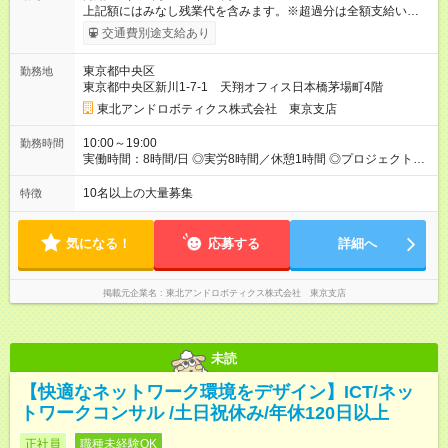
上記額にはみなし残業代を含みます。※超過分は全額支給いたし
ます。 みなし残業代 33,870円 ～ 187,500円／月 みなし残業時
交通費別途支給あり
間 22.1時間 ～ 40時間／月 【試用期間】試用期間なし
東京都中央区
勤務地
東京都中央区新川1-7-1 天翔オフィス日本橋茅場町4階
東北アンドロボティクス株式会社 東京支店
10:00～19:00
勤務時間
実働時間：8時間/日 ◎実労8時間／休憩1時間 ◎プロジェクトに
より異なります。
10名以上の大量募集
特徴
気になる！
応募する
詳細へ
掲載元企業名
東北アンドロボティクス株式会社 東京支店
未読
【快適なネットワーク環境をデザイン】ICT/ネッ
トワークコンサル /土日祝休み/年休120日以上
正社員
職種未経験OK