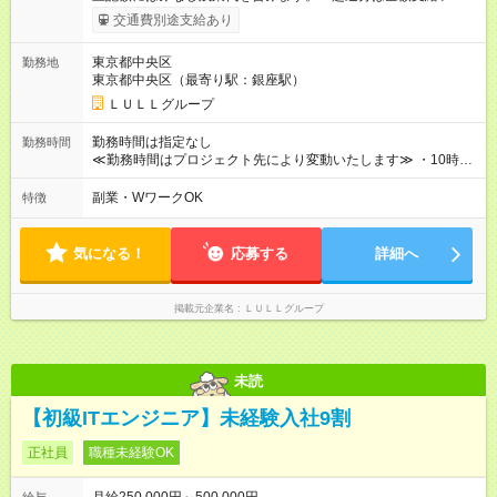
ます。 みなし残業代 21,675円／月 みなし残業時間 12時間／月 -
交通費別途支給あり
------------------------------------------------------- ≪経験者の方は以下と
なります≫ --------------------------------------------------------- ◎月給35
東京都中央区
勤務地
万円～＋業績賞与＋交通費＋各種手当 ※固定残業代（30時間/6
東京都中央区（最寄り駅：銀座駅）
万6，610円分）を含む。超過分は追加支給いたします 能力やス
キルを考慮し初任給を決定。経験者の方は前給考慮も可能で
ＬＵＬＬグループ
す！ ◎昇給年1回（研修終了後） ◎賞与年2回（2月・8月）＋業
績賞与あり ◤スキルアップも、収入アップも。◢ 入社後の成長
勤務時間は指定なし
勤務時間
や頑張りは、しっかり給与で還元しています。 実際にほぼ全員
≪勤務時間はプロジェクト先により変動いたします≫ ・10時00
が入社1年以内に昇給を実現。 なかには転職後に年収250万円以
分～19時00分（休憩1時間） ・9時00分～18時00分（休憩1時
上アップした社員も。 エンジニアへの還元率は業界高水準の
間） ＼平日夜も、ちゃんと「自分時間」がつくれます／ 残業は
副業・WワークOK
特徴
87％。 スキルを磨いた分だけ、収入アップも目指せる環境で
月平均10時間程度。 仕事終わりに資格の勉強やゲーム、推し活
す！ 【試用期間】試用期間あり 試用期間の長さ：6ヶ月 ※ 雇用
やサウナなど、 趣味の時間を楽しむ社員も多くいます◎
形態と給与に、本採用時と異なる部分があります。 雇用形態：
気になる！
応募する
詳細へ
中途採用（契約社員） 給与：月給 230,000円以上 上記額にはみ
なし残業代を含みます。※超過分は全額支給いたします。 みな
し残業代 21,329円／月 みなし残業時間 13時間／月 ※交通費は
掲載元企業名
ＬＵＬＬグループ
別途支給いたします ※研修期間中（最大12ヶ月間）も、試用期
間中と同一の給与となります。
未読
【初級ITエンジニア】未経験入社9割
正社員
職種未経験OK