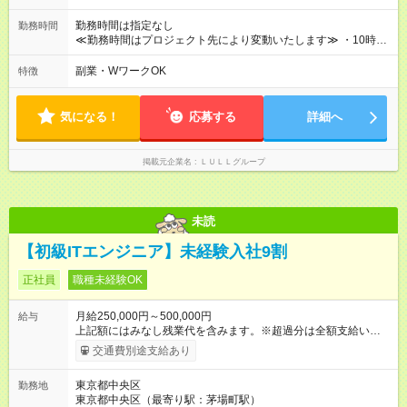
す！ ◎昇給年1回（研修終了後） ◎賞与年2回（2月・8月）＋業
績賞与あり ◤スキルアップも、収入アップも。◢ 入社後の成長
勤務時間は指定なし
勤務時間
や頑張りは、しっかり給与で還元しています。 実際にほぼ全員
≪勤務時間はプロジェクト先により変動いたします≫ ・10時00
が入社1年以内に昇給を実現。 なかには転職後に年収250万円以
分～19時00分（休憩1時間） ・9時00分～18時00分（休憩1時
上アップした社員も。 エンジニアへの還元率は業界高水準の
間） ＼平日夜も、ちゃんと「自分時間」がつくれます／ 残業は
副業・WワークOK
特徴
87％。 スキルを磨いた分だけ、収入アップも目指せる環境で
月平均10時間程度。 仕事終わりに資格の勉強やゲーム、推し活
す！ 【試用期間】試用期間あり 試用期間の長さ：6ヶ月 ※ 雇用
やサウナなど、 趣味の時間を楽しむ社員も多くいます◎
形態と給与に、本採用時と異なる部分があります。 雇用形態：
気になる！
応募する
詳細へ
中途採用（契約社員） 給与：月給 230,000円以上 上記額にはみ
なし残業代を含みます。※超過分は全額支給いたします。 みな
し残業代 21,329円／月 みなし残業時間 13時間／月 ※交通費は
掲載元企業名
ＬＵＬＬグループ
別途支給いたします ※研修期間中（最大12ヶ月間）も、試用期
間中と同一の給与となります。
未読
【初級ITエンジニア】未経験入社9割
正社員
職種未経験OK
月給250,000円～500,000円
給与
上記額にはみなし残業代を含みます。※超過分は全額支給いたし
ます。 みなし残業代 21,675円／月 みなし残業時間 12時間／月 -
交通費別途支給あり
------------------------------------------------------- ≪経験者の方は以下と
なります≫ --------------------------------------------------------- ◎月給35
東京都中央区
勤務地
万円～＋業績賞与＋交通費＋各種手当 ※固定残業代（30時間/6
東京都中央区（最寄り駅：茅場町駅）
万6，610円分）を含む。超過分は追加支給いたします 能力やス