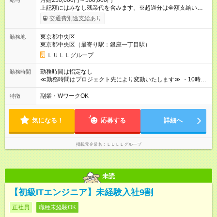
月給250,000円～500,000円
給与
上記額にはみなし残業代を含みます。※超過分は全額支給いたし
ます。 みなし残業代 21,675円／月 みなし残業時間 12時間／月 -
交通費別途支給あり
------------------------------------------------------- ≪経験者の方は以下と
なります≫ --------------------------------------------------------- ◎月給35
東京都中央区
勤務地
万円～＋業績賞与＋交通費＋各種手当 ※固定残業代（30時間/6
東京都中央区（最寄り駅：銀座一丁目駅）
万6，610円分）を含む。超過分は追加支給いたします 能力やス
キルを考慮し初任給を決定。経験者の方は前給考慮も可能で
ＬＵＬＬグループ
す！ ◎昇給年1回（研修終了後） ◎賞与年2回（2月・8月）＋業
績賞与あり ◤スキルアップも、収入アップも。◢ 入社後の成長
勤務時間は指定なし
勤務時間
や頑張りは、しっかり給与で還元しています。 実際にほぼ全員
≪勤務時間はプロジェクト先により変動いたします≫ ・10時00
が入社1年以内に昇給を実現。 なかには転職後に年収250万円以
分～19時00分（休憩1時間） ・9時00分～18時00分（休憩1時
上アップした社員も。 エンジニアへの還元率は業界高水準の
間） ＼平日夜も、ちゃんと「自分時間」がつくれます／ 残業は
副業・WワークOK
特徴
87％。 スキルを磨いた分だけ、収入アップも目指せる環境で
月平均10時間程度。 仕事終わりに資格の勉強やゲーム、推し活
す！ 【試用期間】試用期間あり 試用期間の長さ：6ヶ月 ※ 雇用
やサウナなど、 趣味の時間を楽しむ社員も多くいます◎
形態と給与に、本採用時と異なる部分があります。 雇用形態：
気になる！
応募する
詳細へ
中途採用（契約社員） 給与：月給 230,000円以上 上記額にはみ
なし残業代を含みます。※超過分は全額支給いたします。 みな
し残業代 21,329円／月 みなし残業時間 13時間／月 ※交通費は
掲載元企業名
ＬＵＬＬグループ
別途支給いたします ※研修期間中（最大12ヶ月間）も、試用期
間中と同一の給与となります。
未読
【初級ITエンジニア】未経験入社9割
正社員
職種未経験OK