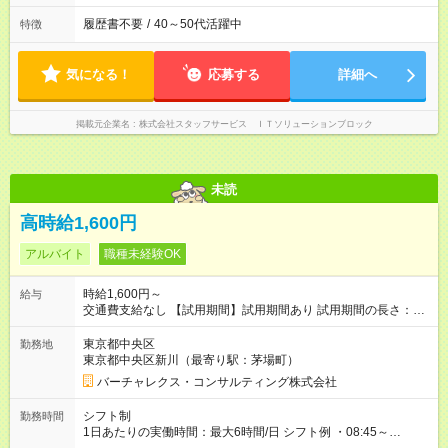
履歴書不要
/
40～50代活躍中
特徴
気になる！
応募する
詳細へ
掲載元企業名
株式会社スタッフサービス ＩＴソリューションブロック
未読
高時給1,600円
アルバイト
職種未経験OK
時給1,600円～
給与
交通費支給なし 【試用期間】試用期間あり 試用期間の長さ：1
ヶ月 雇用形態、給与は本採用時と同じです。
東京都中央区
勤務地
東京都中央区新川（最寄り駅：茅場町）
バーチャレクス・コンサルティング株式会社
シフト制
勤務時間
1日あたりの実働時間：最大6時間/日 シフト例 ・08:45～