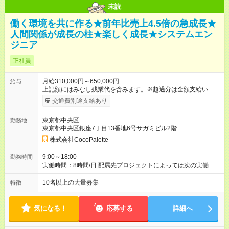
未読
働く環境を共に作る★前年比売上4.5倍の急成長★
人間関係が成長の柱★楽しく成長★システムエン
ジニア
正社員
月給310,000円～650,000円
給与
上記額にはみなし残業代を含みます。※超過分は全額支給いたし
ます。 みなし残業代 40,000円 以上／月 みなし残業時間 20時間
交通費別途支給あり
／月 試用期間が3ヶ月間ありますが、その間の給与額は通常の給
与額と変わりません。 経験や能力を考慮の上で、加給・優遇し
東京都中央区
勤務地
ます。 【試用期間】試用期間あり 試用期間の長さ：3ヶ月 雇用
東京都中央区銀座7丁目13番地6号サガミビル2階
形態、給与は本採用時と同じです。
株式会社CocoPalette
9:00～18:00
勤務時間
実働時間：8時間/日 配属先プロジェクトによっては次の実働時
間より短い場合あり。 実働時間：8時間/日 残業は、月平均10時
間以下
10名以上の大量募集
特徴
気になる！
応募する
詳細へ