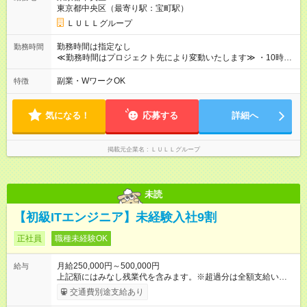
万円～＋業績賞与＋交通費＋各種手当 ※固定残業代（30時間/6
東京都中央区（最寄り駅：宝町駅）
万6，610円分）を含む。超過分は追加支給いたします 能力やス
キルを考慮し初任給を決定。経験者の方は前給考慮も可能で
ＬＵＬＬグループ
す！ ◎昇給年1回（研修終了後） ◎賞与年2回（2月・8月）＋業
績賞与あり ◤スキルアップも、収入アップも。◢ 入社後の成長
勤務時間は指定なし
勤務時間
や頑張りは、しっかり給与で還元しています。 実際にほぼ全員
≪勤務時間はプロジェクト先により変動いたします≫ ・10時00
が入社1年以内に昇給を実現。 なかには転職後に年収250万円以
分～19時00分（休憩1時間） ・9時00分～18時00分（休憩1時
上アップした社員も。 エンジニアへの還元率は業界高水準の
間） ＼平日夜も、ちゃんと「自分時間」がつくれます／ 残業は
副業・WワークOK
特徴
87％。 スキルを磨いた分だけ、収入アップも目指せる環境で
月平均10時間程度。 仕事終わりに資格の勉強やゲーム、推し活
す！ 【試用期間】試用期間あり 試用期間の長さ：6ヶ月 ※ 雇用
やサウナなど、 趣味の時間を楽しむ社員も多くいます◎
形態と給与に、本採用時と異なる部分があります。 雇用形態：
気になる！
応募する
詳細へ
中途採用（契約社員） 給与：月給 230,000円以上 上記額にはみ
なし残業代を含みます。※超過分は全額支給いたします。 みな
し残業代 21,329円／月 みなし残業時間 13時間／月 ※交通費は
掲載元企業名
ＬＵＬＬグループ
別途支給いたします ※研修期間中（最大12ヶ月間）も、試用期
間中と同一の給与となります。
未読
【初級ITエンジニア】未経験入社9割
正社員
職種未経験OK
月給250,000円～500,000円
給与
上記額にはみなし残業代を含みます。※超過分は全額支給いたし
ます。 みなし残業代 21,675円／月 みなし残業時間 12時間／月 -
交通費別途支給あり
------------------------------------------------------- ≪経験者の方は以下と