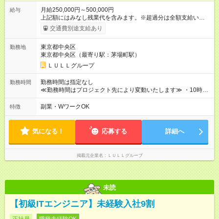
月給250,000円～500,000円
給与
上記額にはみなし残業代を含みます。※超過分は全額支給いたし
ます。 みなし残業代 21,675円／月 みなし残業時間 12時間／月 -
交通費別途支給あり
------------------------------------------------------- ≪経験者の方は以下と
なります≫ --------------------------------------------------------- ◎月給35
東京都中央区
勤務地
万円～＋業績賞与＋交通費＋各種手当 ※固定残業代（30時間/6
東京都中央区（最寄り駅：茅場町駅）
万6，610円分）を含む。超過分は追加支給いたします 能力やス
キルを考慮し初任給を決定。経験者の方は前給考慮も可能で
ＬＵＬＬグループ
す！ ◎昇給年1回（研修終了後） ◎賞与年2回（2月・8月）＋業
績賞与あり ◤スキルアップも、収入アップも。◢ 入社後の成長
勤務時間は指定なし
勤務時間
や頑張りは、しっかり給与で還元しています。 実際にほぼ全員
≪勤務時間はプロジェクト先により変動いたします≫ ・10時00
が入社1年以内に昇給を実現。 なかには転職後に年収250万円以
分～19時00分（休憩1時間） ・9時00分～18時00分（休憩1時
上アップした社員も。 エンジニアへの還元率は業界高水準の
間） ＼平日夜も、ちゃんと「自分時間」がつくれます／ 残業は
副業・WワークOK
特徴
87％。 スキルを磨いた分だけ、収入アップも目指せる環境で
月平均10時間程度。 仕事終わりに資格の勉強やゲーム、推し活
す！ 【試用期間】試用期間あり 試用期間の長さ：6ヶ月 ※ 雇用
やサウナなど、 趣味の時間を楽しむ社員も多くいます◎
形態と給与に、本採用時と異なる部分があります。 雇用形態：
気になる！
応募する
詳細へ
中途採用（契約社員） 給与：月給 230,000円以上 上記額にはみ
なし残業代を含みます。※超過分は全額支給いたします。 みな
し残業代 21,329円／月 みなし残業時間 13時間／月 ※交通費は
掲載元企業名
ＬＵＬＬグループ
別途支給いたします ※研修期間中（最大12ヶ月間）も、試用期
間中と同一の給与となります。
未読
【初級ITエンジニア】未経験入社9割