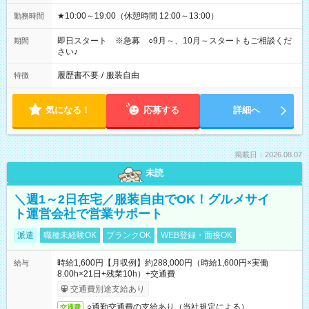
★10:00～19:00（休憩時間 12:00～13:00）
勤務時間
即日スタート ※急募 ○9月～、10月～スタートもご相談くだ
期間
さい♪
履歴書不要
/
服装自由
特徴
気になる！
応募する
詳細へ
掲載日：2026.08.07
未読
＼週1～2日在宅／服装自由でOK！グルメサイ
ト運営会社で営業サポート
派遣
職種未経験OK
ブランクOK
WEB登録・面接OK
時給1,600円【月収例】約288,000円（時給1,600円×実働
給与
8.00h×21日+残業10h）+交通費
交通費別途支給あり
○通勤交通費の支給あり（当社規定による）
交通費