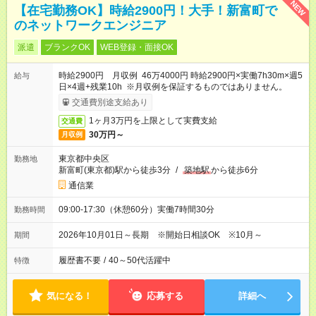
NEW
【在宅勤務OK】時給2900円！大手！新富町で
のネットワークエンジニア
派遣
ブランクOK
WEB登録・面接OK
時給2900円 月収例 46万4000円 時給2900円×実働7h30m×週5
給与
日×4週+残業10h ※月収例を保証するものではありません。
交通費別途支給あり
1ヶ月3万円を上限として実費支給
交通費
30万円～
月収例
東京都中央区
勤務地
新富町(東京都)駅から徒歩3分
/
築地駅
から徒歩6分
通信業
09:00-17:30（休憩60分）実働7時間30分
勤務時間
2026年10月01日～長期 ※開始日相談OK ※10月～
期間
履歴書不要
/
40～50代活躍中
特徴
気になる！
応募する
詳細へ