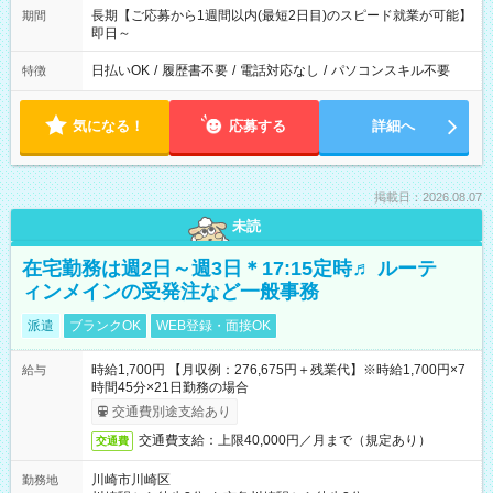
長期【ご応募から1週間以内(最短2日目)のスピード就業が可能】
期間
即日～
日払いOK
/
履歴書不要
/
電話対応なし
/
パソコンスキル不要
特徴
気になる！
応募する
詳細へ
掲載日：2026.08.07
未読
在宅勤務は週2日～週3日＊17:15定時♬ ルーテ
ィンメインの受発注など一般事務
派遣
ブランクOK
WEB登録・面接OK
時給1,700円 【月収例：276,675円＋残業代】※時給1,700円×7
給与
時間45分×21日勤務の場合
交通費別途支給あり
交通費支給：上限40,000円／月まで（規定あり）
交通費
川崎市川崎区
勤務地