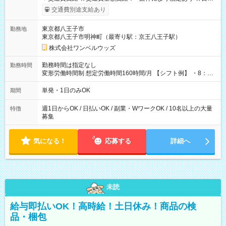
いOK！（規定あり） ┗働いたその日に現金GET♪ お仕事後はコ
交通費別途支給あり
ンビニATMから 日払い分を引き落とせます！ 【試用期間】試
用期間なし
東京都八王子市
勤務地
東京都八王子市明神町（最寄り駅：京王八王子駅）
株式会社ワンベルウッズ
勤務時間は指定なし
勤務時間
変形労働時間制 想定労働時間160時間/月 【シフト例】 ・8：00
～21：00
単発・1日のみOK
期間
週1日からOK / 日払いOK / 副業・WワークOK / 10名以上の大量
特徴
募集
気になる！
応募する
詳細へ
未読
給与即払いOK！高時給！土日休み！商品の検
品・梱包