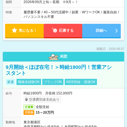
2026年09月上旬～長期 ※9月～！
期間
履歴書不要
/
40～50代活躍中
/
副業・WワークOK
/
服装自由
/
特徴
パソコンスキル不要
気になる！
応募する
詳細へ
掲載日：2026.08.07
未読
9月開始＜ほぼ在宅！＞時給1900円！営業アシ
スタント
派遣
職種未経験OK
ブランクOK
WEB登録・面接OK
時給1900円 月収例 152,000円
給与
交通費別途支給あり
全額支給
交通費
15～20万円
月収例
東京都港区
勤務地
赤坂見附駅から徒歩5分
/
永田町駅から徒歩5分