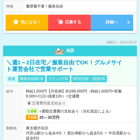
履歴書不要
/
服装自由
特徴
気になる！
応募する
詳細へ
掲載日：2026.08.07
未読
＼週1～2日在宅／服装自由でOK！グルメサイ
ト運営会社で営業サポート
派遣
職種未経験OK
ブランクOK
WEB登録・面接OK
時給1,600円【月収例】約288,000円（時給1,600円×実働
給与
8.00h×21日+残業10h）+交通費
交通費別途支給あり
○通勤交通費の支給あり（当社規定による）
交通費
25～30万円
月収例
東京都渋谷区
勤務地
代官山駅から徒歩4分
/
恵比寿駅から徒歩5分
/
中目黒駅から
徒歩8分