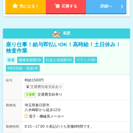
気になる！
応募する
詳細へ
未読
座り仕事！給与即払いOK！高時給！土日休み！
検査作業
派遣
職種未経験OK
社会人未経験OK
ブランクOK
WEB登録・面接OK
時給1500円
給与
交通費別途支給あり
交通費支給有り
交通費
埼玉県春日部市
勤務地
八木崎駅から徒歩12分
電子・機械系メーカー
8:15～17:00 ※表記のうち実働8時間です。
勤務時間