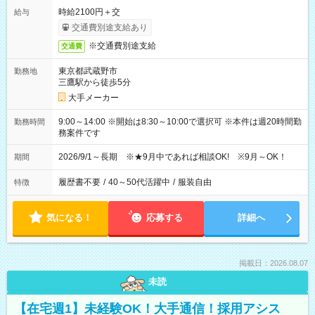
時給2100円＋交
給与
交通費別途支給あり
※交通費別途支給
交通費
東京都武蔵野市
勤務地
三鷹駅から徒歩5分
大手メーカー
9:00～14:00 ※開始は8:30～10:00で選択可 ※本件は週20時間勤
勤務時間
務案件です
2026/9/1～長期 ※★9月中であれば相談OK! ※9月～OK！
期間
履歴書不要
/
40～50代活躍中
/
服装自由
特徴
気になる！
応募する
詳細へ
掲載日：2026.08.07
未読
【在宅週1】未経験OK！大手通信！採用アシス