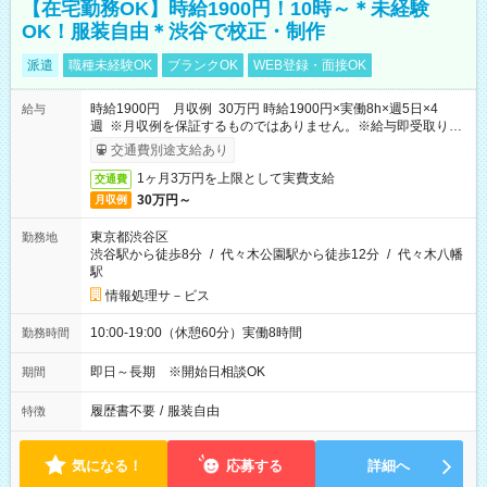
【在宅勤務OK】時給1900円！10時～＊未経験
OK！服装自由＊渋谷で校正・制作
派遣
職種未経験OK
ブランクOK
WEB登録・面接OK
時給1900円 月収例 30万円 時給1900円×実働8h×週5日×4
給与
週 ※月収例を保証するものではありません。※給与即受取りサ
ービス利用可（利用条件有）
交通費別途支給あり
1ヶ月3万円を上限として実費支給
交通費
30万円～
月収例
東京都渋谷区
勤務地
渋谷駅から徒歩8分
/
代々木公園駅から徒歩12分
/
代々木八幡
駅
情報処理サ－ビス
10:00-19:00（休憩60分）実働8時間
勤務時間
即日～長期 ※開始日相談OK
期間
履歴書不要
/
服装自由
特徴
気になる！
応募する
詳細へ