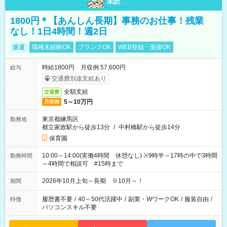
未読
1800円＊【あんしん長期】事務のお仕事！残業
なし！1日4時間！週2日
派遣
職種未経験OK
ブランクOK
WEB登録・面接OK
時給1800円 月収例 57,600円
給与
交通費別途支給あり
全額支給
交通費
5～10万円
月収例
東京都練馬区
勤務地
都立家政駅から徒歩13分
/
中村橋駅から徒歩14分
保育園
10:00～14:00(実働4時間 休憩なし) ※9時半～17時の中で3時間
勤務時間
～4時間で相談可 #15時まで
2026年10月上旬～長期 ※10月～！
期間
履歴書不要
/
40～50代活躍中
/
副業・WワークOK
/
服装自由
/
特徴
パソコンスキル不要