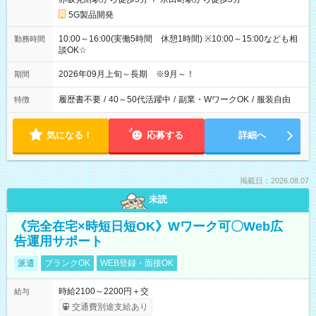
5G製品開発
10:00～16:00(実働5時間 休憩1時間) ※10:00～15:00なども相
勤務時間
談OK☆
2026年09月上旬～長期 ※9月～！
期間
履歴書不要
/
40～50代活躍中
/
副業・WワークOK
/
服装自由
特徴
気になる！
応募する
詳細へ
掲載日：2026.08.07
未読
《完全在宅×時短日短OK》Wワーク可〇Web広
告運用サポート
派遣
ブランクOK
WEB登録・面接OK
時給2100～2200円＋交
給与
交通費別途支給あり