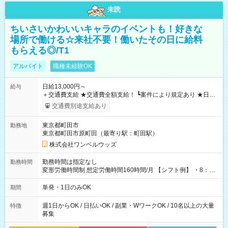
未読
ちいさいかわいいキャラのイベントも！好きな
場所で働ける☆来社不要！働いたその日に給料
もらえる◎/T1
アルバイト
職種未経験OK
日給13,000円～
給与
＋交通費支給 ★交通費全額支給！ ┗案件により規定あり ★日払
いOK！（規定あり） ┗働いたその日に現金GET♪ お仕事後はコ
交通費別途支給あり
ンビニATMから 日払い分を引き落とせます！ 【試用期間】試
用期間なし
東京都町田市
勤務地
東京都町田市原町田（最寄り駅：町田駅）
株式会社ワンベルウッズ
勤務時間は指定なし
勤務時間
変形労働時間制 想定労働時間160時間/月 【シフト例】 ・8：00
～21：00
単発・1日のみOK
期間
週1日からOK / 日払いOK / 副業・WワークOK / 10名以上の大量
特徴
募集