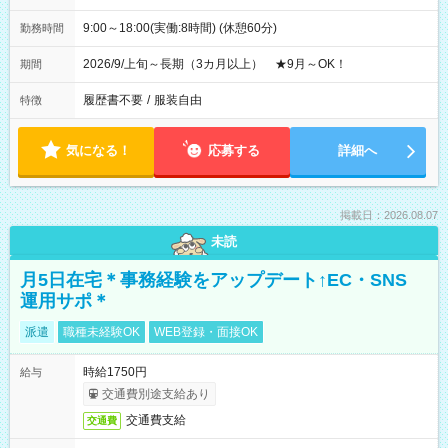
9:00～18:00(実働:8時間) (休憩60分)
勤務時間
2026/9/上旬～長期（3カ月以上） ★9月～OK！
期間
履歴書不要
/
服装自由
特徴
気になる！
応募する
詳細へ
掲載日：2026.08.07
未読
月5日在宅＊事務経験をアップデート↑EC・SNS
運用サポ＊
派遣
職種未経験OK
WEB登録・面接OK
時給1750円
給与
交通費別途支給あり
交通費支給
交通費