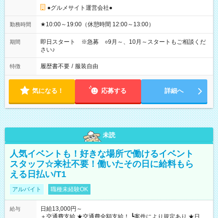
●グルメサイト運営会社●
★10:00～19:00（休憩時間 12:00～13:00）
勤務時間
即日スタート ※急募 ○9月～、10月～スタートもご相談くだ
期間
さい♪
履歴書不要
/
服装自由
特徴
気になる！
応募する
詳細へ
未読
人気イベントも！好きな場所で働けるイベント
スタッフ☆来社不要！働いたその日に給料もら
える日払い/T1
アルバイト
職種未経験OK
日給13,000円～
給与
＋交通費支給 ★交通費全額支給！ ┗案件により規定あり ★日払