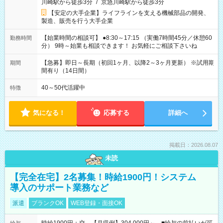
川崎駅から徒歩3分
/
京急川崎駅から徒歩3分
【安定の大手企業】ライフラインを支える機械部品の開発、
製造、販売を行う大手企業
【始業時間の相談可】 ●8:30～17:15 （実働7時間45分／休憩60
勤務時間
分） 9時～始業も相談できます！ お気軽にご相談下さいね
【急募】即日～長期（初回1ヶ月、以降2～3ヶ月更新） ※試用期
期間
間有り（14日間）
40～50代活躍中
特徴
気になる！
応募する
詳細へ
掲載日：2026.08.07
未読
【完全在宅】2名募集！時給1900円！システム
導入のサポート業務など
派遣
ブランクOK
WEB登録・面接OK