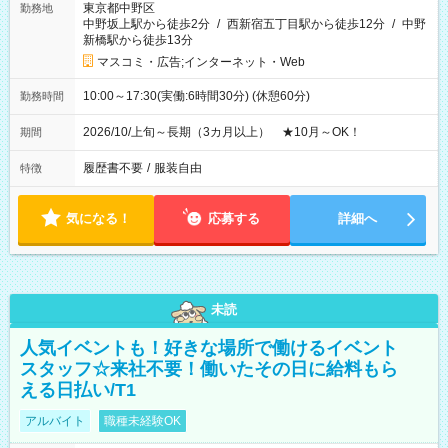
東京都中野区
勤務地
中野坂上駅から徒歩2分
/
西新宿五丁目駅から徒歩12分
/
中野
新橋駅から徒歩13分
マスコミ・広告;インターネット・Web
10:00～17:30(実働:6時間30分) (休憩60分)
勤務時間
2026/10/上旬～長期（3カ月以上） ★10月～OK！
期間
履歴書不要
/
服装自由
特徴
気になる！
応募する
詳細へ
未読
人気イベントも！好きな場所で働けるイベント
スタッフ☆来社不要！働いたその日に給料もら
える日払い/T1
アルバイト
職種未経験OK