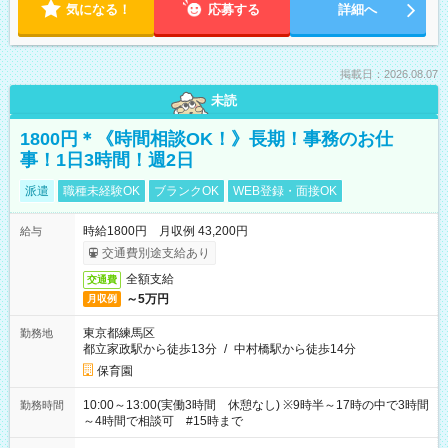
気になる！
応募する
詳細へ
掲載日：2026.08.07
未読
1800円＊《時間相談OK！》長期！事務のお仕
事！1日3時間！週2日
派遣
職種未経験OK
ブランクOK
WEB登録・面接OK
時給1800円 月収例 43,200円
給与
交通費別途支給あり
全額支給
交通費
～5万円
月収例
東京都練馬区
勤務地
都立家政駅から徒歩13分
/
中村橋駅から徒歩14分
保育園
10:00～13:00(実働3時間 休憩なし) ※9時半～17時の中で3時間
勤務時間
～4時間で相談可 #15時まで