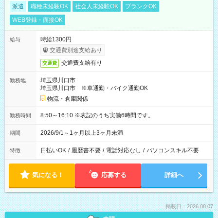
派遣
職種未経験OK
社会人未経験OK
ブランクOK
WEB登録・面接OK
時給1300円
給与
交通費別途支給あり
交通費支給有り
交通費
埼玉県川口市
勤務地
埼玉県川口市 ※車通勤・バイク通勤OK
物流・倉庫関係
8:50～16:10 ※表記のうち実働6時間です。
勤務時間
2026/9/1～1ヶ月以上3ヶ月未満
期間
日払いOK
/
履歴書不要
/
電話対応なし
/
パソコンスキル不要
特徴
気になる！
応募する
詳細へ
掲載日：2026.08.07