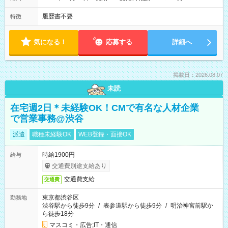
履歴書不要
特徴
気になる！
応募する
詳細へ
掲載日：2026.08.07
未読
在宅週2日＊未経験OK！CMで有名な人材企業
で営業事務@渋谷
派遣
職種未経験OK
WEB登録・面接OK
時給1900円
給与
交通費別途支給あり
交通費支給
交通費
東京都渋谷区
勤務地
渋谷駅から徒歩9分
/
表参道駅から徒歩9分
/
明治神宮前駅か
ら徒歩18分
マスコミ・広告;IT・通信