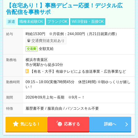
【在宅あり！】事務デビュー応援！デジタル広
告配信を事務サポ
派遣
職種未経験OK
ブランクOK
WEB登録・面接OK
時給1530円 ※月収例：244,000円（月21日就業の際）
給与
交通費別途支給あり
全額支給
交通費
横浜市青葉区
勤務地
市が尾駅から徒歩10分
【有名・大手】有線テレビによる放送事業・広告事業など
09:15～18:00(実働7時間45分 休憩1時間) ※朝ゆっくりが嬉し
勤務時間
い！
2026年09月上旬～長期 ※9月～！
期間
履歴書不要
/
服装自由
/
パソコンスキル不要
特徴
気になる！
応募する
詳細へ