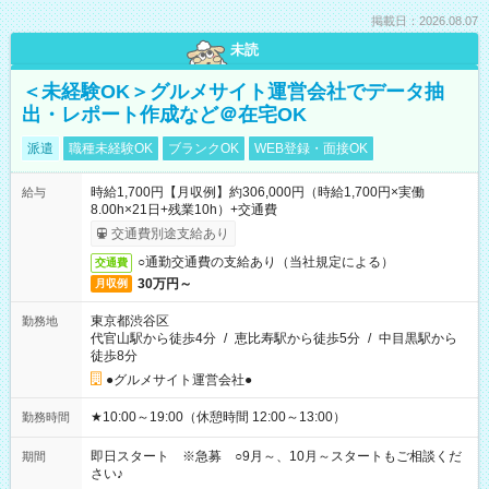
掲載日：2026.08.07
未読
＜未経験OK＞グルメサイト運営会社でデータ抽
出・レポート作成など＠在宅OK
派遣
職種未経験OK
ブランクOK
WEB登録・面接OK
時給1,700円【月収例】約306,000円（時給1,700円×実働
給与
8.00h×21日+残業10h）+交通費
交通費別途支給あり
○通勤交通費の支給あり（当社規定による）
交通費
30万円～
月収例
東京都渋谷区
勤務地
代官山駅から徒歩4分
/
恵比寿駅から徒歩5分
/
中目黒駅から
徒歩8分
●グルメサイト運営会社●
★10:00～19:00（休憩時間 12:00～13:00）
勤務時間
即日スタート ※急募 ○9月～、10月～スタートもご相談くだ
期間
さい♪