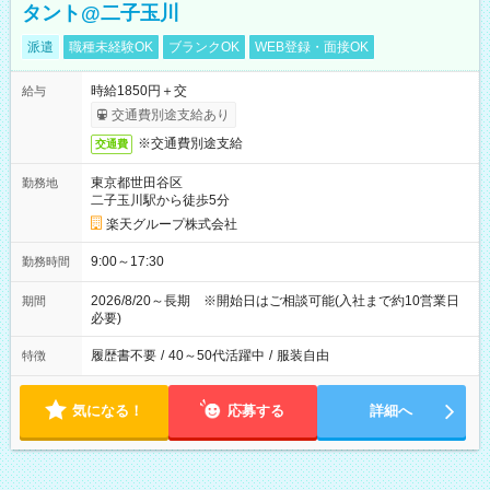
タント@二子玉川
派遣
職種未経験OK
ブランクOK
WEB登録・面接OK
時給1850円＋交
給与
交通費別途支給あり
※交通費別途支給
交通費
東京都世田谷区
勤務地
二子玉川駅から徒歩5分
楽天グループ株式会社
9:00～17:30
勤務時間
2026/8/20～長期 ※開始日はご相談可能(入社まで約10営業日
期間
必要)
履歴書不要
/
40～50代活躍中
/
服装自由
特徴
気になる！
応募する
詳細へ