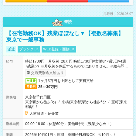
掲載日：2026.08.07
未読
【在宅勤務OK】残業ほぼなし▼【複数名募集】
東京で一般事務
派遣
ブランクOK
WEB登録・面接OK
時給1730円 月収例 28万円 時給1730円×実働8h×週5日×4週
給与
+残業5h ※月収例を保証するものではありません。※給与即受
取りサービス利用可（利用条件有）
交通費別途支給あり
1ヶ月3万円を上限として実費支給
交通費
25～30万円
月収例
東京都千代田区
勤務地
東京駅から徒歩3分
/
京橋(東京都)駅から徒歩5分
/
宝町(東京
都)駅
/
…
人材派遣・紹介業
09:00-18:00（休憩60分）実働8時間（残業少なめ！）
勤務時間
2026年10月01日～長期 ※開始日相談OK ※10月～！
期間