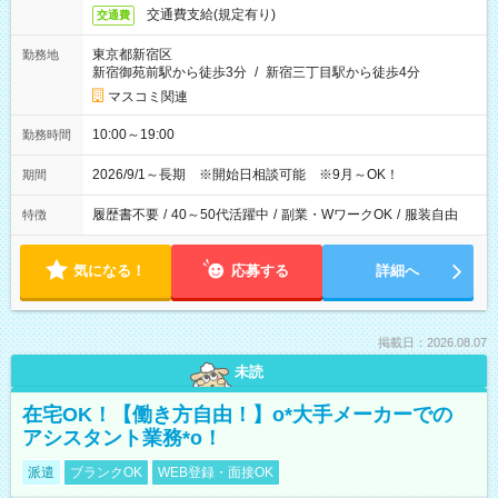
交通費支給(規定有り)
交通費
東京都新宿区
勤務地
新宿御苑前駅から徒歩3分
/
新宿三丁目駅から徒歩4分
マスコミ関連
10:00～19:00
勤務時間
2026/9/1～長期 ※開始日相談可能 ※9月～OK！
期間
履歴書不要
/
40～50代活躍中
/
副業・WワークOK
/
服装自由
特徴
気になる！
応募する
詳細へ
掲載日：2026.08.07
未読
在宅OK！【働き方自由！】o*大手メーカーでの
アシスタント業務*o！
派遣
ブランクOK
WEB登録・面接OK