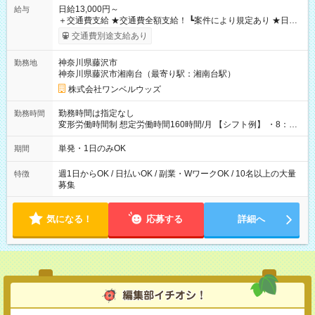
日給13,000円～
給与
＋交通費支給 ★交通費全額支給！ ┗案件により規定あり ★日払
いOK！（規定あり） ┗働いたその日に現金GET♪ お仕事後はコ
交通費別途支給あり
ンビニATMから 日払い分を引き落とせます！ 【試用期間】試
用期間なし
神奈川県藤沢市
勤務地
神奈川県藤沢市湘南台（最寄り駅：湘南台駅）
株式会社ワンベルウッズ
勤務時間は指定なし
勤務時間
変形労働時間制 想定労働時間160時間/月 【シフト例】 ・8：00
～21：00
単発・1日のみOK
期間
週1日からOK / 日払いOK / 副業・WワークOK / 10名以上の大量
特徴
募集
気になる！
応募する
詳細へ