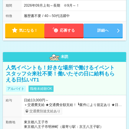
2026年09月上旬～長期 ※9月～！
期間
履歴書不要
/
40～50代活躍中
特徴
気になる！
応募する
詳細へ
未読
人気イベントも！好きな場所で働けるイベント
スタッフ☆来社不要！働いたその日に給料もら
える日払い/T1
アルバイト
職種未経験OK
日給13,000円～
給与
＋交通費支給 ★交通費全額支給！ ┗案件により規定あり ★日払
いOK！（規定あり） ┗働いたその日に現金GET♪ お仕事後はコ
交通費別途支給あり
ンビニATMから 日払い分を引き落とせます！ 【試用期間】試
用期間なし
東京都八王子市
勤務地
東京都八王子市明神町（最寄り駅：京王八王子駅）