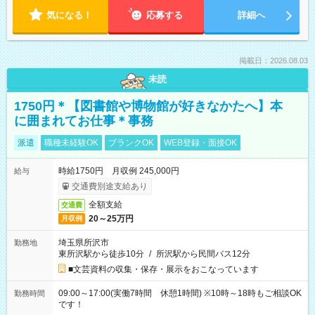
気になる！
応募する
詳細へ
掲載日：2026.08.03
未読
1750円＊【図書館や博物館が好きなかたへ】本
に囲まれてお仕事＊事務
派遣
職種未経験OK
ブランクOK
WEB登録・面接OK
時給1750円 月収例 245,000円
給与
交通費別途支給あり
全額支給
交通費
20～25万円
月収例
埼玉県所沢市
勤務地
東所沢駅から徒歩10分
/
所沢駅から民間バス12分
■文芸資料の収集・保存・展示をおこなっています
09:00～17:00(実働7時間 休憩1時間) ※10時～18時もご相談OK
勤務時間
です！