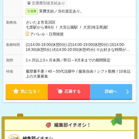
交通費別途支給あり
実費支給／当社規定あり。
交通費
さいたま市見沼区
勤務地
七里駅から車6分
/
大宮公園駅
/
大宮(埼玉県)駅
アパレル・日用雑貨
(1)14:00-18:00(休憩0分) (2)14:00-19:00(休憩0分) (3)14:00-
勤務時間
19:30(休憩0分) (4)14:00-20:00(休憩45分) ※お好きな時間が選べ
ます
1ヶ月以上3ヶ月未満／即日～8月末までの期間限定
期間
履歴書不要
/
40～50代活躍中
/
服装自由
/
シフト勤務
/
10名以
特徴
上の大量募集
気になる！
応募する
詳細へ
編集部イチオシ