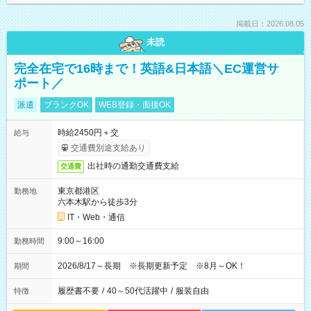
掲載日：2026.08.05
未読
完全在宅で16時まで！英語&日本語＼EC運営サ
ポート／
派遣
ブランクOK
WEB登録・面接OK
時給2450円＋交
給与
交通費別途支給あり
出社時の通勤交通費支給
交通費
東京都港区
勤務地
六本木駅から徒歩3分
IT・Web・通信
9:00～16:00
勤務時間
2026/8/17～長期 ※長期更新予定 ※8月～OK！
期間
履歴書不要
/
40～50代活躍中
/
服装自由
特徴