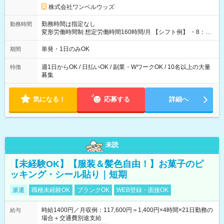
株式会社ワンベルウッズ
勤務時間は指定なし
勤務時間
変形労働時間制 想定労働時間160時間/月 【シフト例】 ・8：00
～21：00
単発・1日のみOK
期間
週1日からOK / 日払いOK / 副業・WワークOK / 10名以上の大量
特徴
募集
気になる！
応募する
詳細へ
未読
【未経験OK】【服装＆髪色自由！】お菓子のピ
ッキング・シール貼り｜短期
派遣
職種未経験OK
ブランクOK
WEB登録・面接OK
時給1400円／月収例：117,600円＝1,400円×4時間×21日勤務の
給与
場合＋交通費別途支給