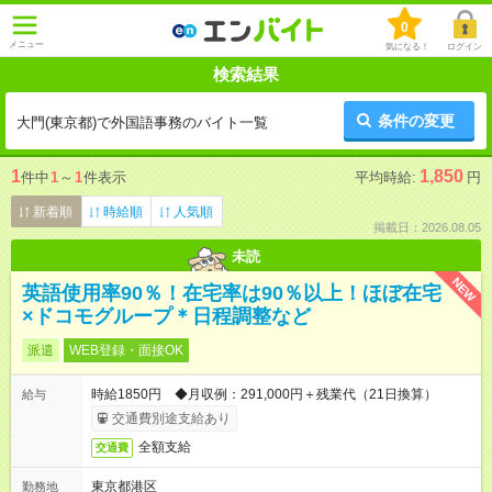
0
メニュー
気になる！
ログイン
検索結果
条件の変更
大門(東京都)で外国語事務のバイト一覧
1
1,850
件中
1
～
1
件表示
平均時給:
円
新着順
時給順
人気順
掲載日：2026.08.05
未読
NEW
英語使用率90％！在宅率は90％以上！ほぼ在宅
×ドコモグループ＊日程調整など
派遣
WEB登録・面接OK
時給1850円 ◆月収例：291,000円＋残業代（21日換算）
給与
交通費別途支給あり
全額支給
交通費
東京都港区
勤務地