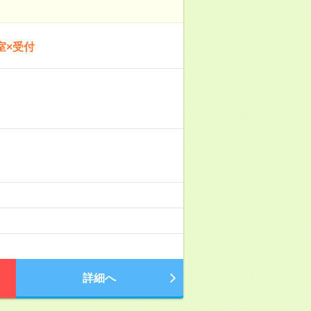
室×受付
詳細へ