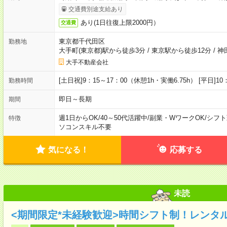
交通費別途支給あり
あり(1日往復上限2000円）
交通費
東京都千代田区
勤務地
大手町(東京都)駅から徒歩3分
/
東京駅から徒歩12分
/
神
大手不動産会社
[土日祝]9：15～17：00（休憩1h・実働6.75h） [平日]1
勤務時間
即日～長期
期間
週1日からOK
/
40～50代活躍中
/
副業・WワークOK
/
シフト
特徴
ソコンスキル不要
気になる！
応募する
未読
<期間限定*未経験歓迎>時間シフト制！レンタ