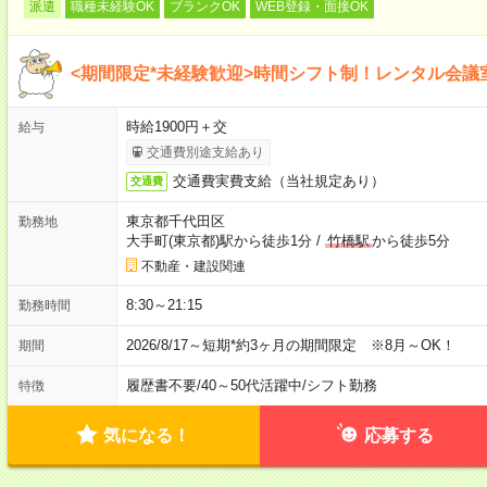
派遣
職種未経験OK
ブランクOK
WEB登録・面接OK
<期間限定*未経験歓迎>時間シフト制！レンタル会議
時給1900円＋交
給与
交通費別途支給あり
交通費実費支給（当社規定あり）
交通費
東京都千代田区
勤務地
大手町(東京都)駅から徒歩1分
/
竹橋駅
から徒歩5分
不動産・建設関連
8:30～21:15
勤務時間
2026/8/17～短期*約3ヶ月の期間限定 ※8月～OK！
期間
履歴書不要
/
40～50代活躍中
/
シフト勤務
特徴
気になる！
応募する