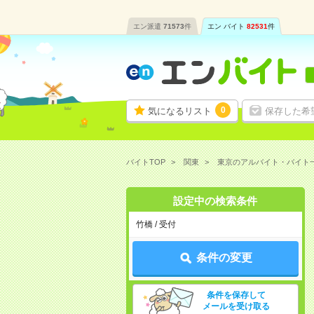
エン派遣
71573
件
エン バイト
82531
件
0
気になるリスト
保存した希
バイトTOP
関東
東京のアルバイト・バイト
設定中の検索条件
竹橋 / 受付
条件の変更
条件を保存して
メールを受け取る