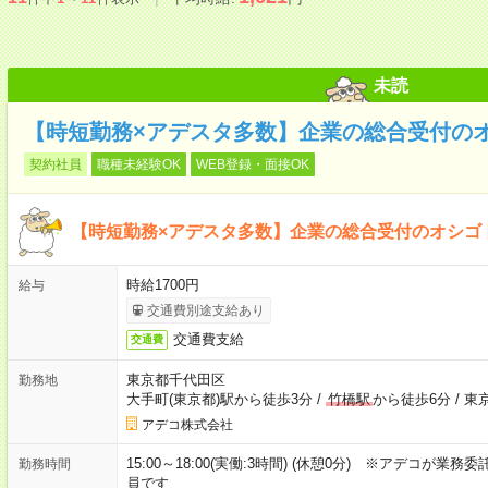
未読
【時短勤務×アデスタ多数】企業の総合受付の
契約社員
職種未経験OK
WEB登録・面接OK
【時短勤務×アデスタ多数】企業の総合受付のオシゴ
時給1700円
給与
交通費別途支給あり
交通費支給
交通費
東京都千代田区
勤務地
大手町(東京都)駅から徒歩3分
/
竹橋駅
から徒歩6分
/
東
アデコ株式会社
15:00～18:00(実働:3時間) (休憩0分) ※アデコ
勤務時間
員です