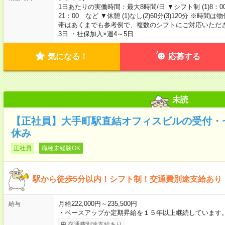
1日あたりの実働時間：最大8時間/日 ▼シフト制 (1)8：00～13：
21：00 など ▼休憩 (1)なし(2)60分(3)120分 
帯はあくまでも参考例で、複数のシフトにご対応いただき
3日 ・社保加入×週4～5日
気になる！
応募する
未読
【正社員】大手町駅直結オフィスビルの受付・
休み
正社員
職種未経験OK
駅から徒歩5分以内！シフト制！交通費別途支給あり
月給222,000円～235,500円
給与
・ベースアップか定期昇給を１５年以上継続しています。
交通費別途支給あり