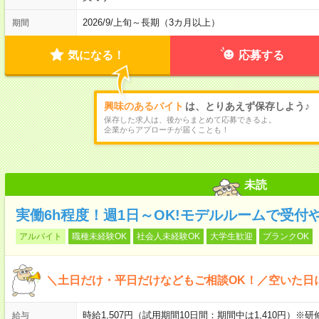
2026/9/上旬～長期（3カ月以上）
期間
気になる！
応募する
興味のあるバイト
は、とりあえず保存しよう♪
保存した求人は、後からまとめて応募できるよ。
企業からアプローチが届くことも！
未読
実働6h程度！週1日～OK!モデルルームで受付
アルバイト
職種未経験OK
社会人未経験OK
大学生歓迎
ブランクOK
＼土日だけ・平日だけなどもご相談OK！／空いた日
時給1,507円（試用期間10日間：期間中は1,410円）※
給与