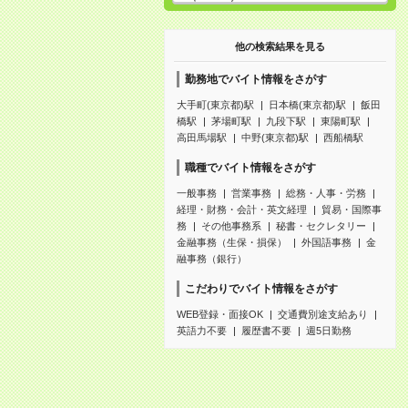
他の検索結果を見る
勤務地でバイト情報をさがす
大手町(東京都)駅
日本橋(東京都)駅
飯田
橋駅
茅場町駅
九段下駅
東陽町駅
高田馬場駅
中野(東京都)駅
西船橋駅
職種でバイト情報をさがす
一般事務
営業事務
総務・人事・労務
経理・財務・会計・英文経理
貿易・国際事
務
その他事務系
秘書・セクレタリー
金融事務（生保・損保）
外国語事務
金
融事務（銀行）
こだわりでバイト情報をさがす
WEB登録・面接OK
交通費別途支給あり
英語力不要
履歴書不要
週5日勤務