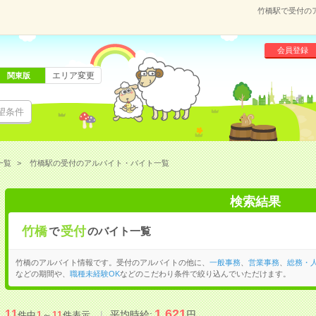
竹橋駅で受付の
会員登録
エリア変更
関東版
望条件
一覧
竹橋駅の受付のアルバイト・バイト一覧
検索結果
竹橋
受付
で
のバイト一覧
竹橋のアルバイト情報です。受付のアルバイトの他に、
一般事務
、
営業事務
、
総務・
などの期間や、
職種未経験OK
などのこだわり条件で絞り込んでいただけます。
1,621
11
平均時給:
円
件中
1
～
11
件表示