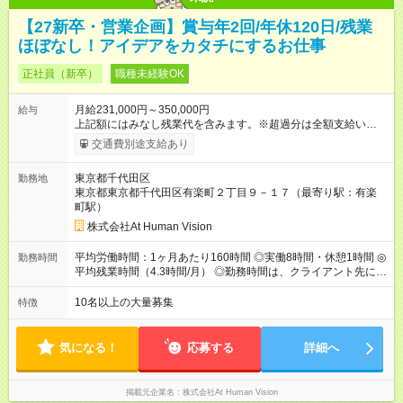
【27新卒・営業企画】賞与年2回/年休120日/残業
ほぼなし！アイデアをカタチにするお仕事
正社員（新卒）
職種未経験OK
月給231,000円～350,000円
給与
上記額にはみなし残業代を含みます。※超過分は全額支給いたし
ます。 みなし残業代 24,000円 ～ 37,000円／月 みなし残業時
交通費別途支給あり
間 15時間／月 【給与】 月給： 大卒・院卒 ：243，000
円（固定残業代 26，000円） 短大・専門・高専卒：231，000円
東京都千代田区
勤務地
（固定残業代 24，000円） 賞与：年２回 （業績連動型） 昇
東京都東京都千代田区有楽町２丁目９－１７（最寄り駅：有楽
給：年２回（3月、9月) 試用期間：6ヶ月 ※上記額にはみなし残
町駅）
業代（月15時間分）が含まれた 金額になります。超過分は追加
で全額支給。 【頑張りを給与・キャリアに還元します】 年に2
株式会社At Human Vision
回⼈事評価があり等級が決まります。 等級に合わせた給与設定
のため、若い内からでも頑張り次第で給与アップが叶います。
平均労働時間：1ヶ月あたり160時間 ◎実働8時間・休憩1時間 ◎
勤務時間
⼀般職（20～31万円）→リーダー（⽉給26～36万円） →係⻑
平均残業時間（4.3時間/月） ◎勤務時間は、クライアント先に
（⽉給34～45万円）→課⻑（⽉給36～48万円）→部⻑（⽉給40
より異なります。 ※＜シフト例＞ 10:00～19:00／11:00～
～58万円） 【試用期間】試用期間あり 試用期間の長さ：6ヶ月
20:00 平均労働時間：1ヶ月あたり160時間 ◎実働8時間・休憩1
10名以上の大量募集
特徴
※ 雇用形態と給与に、本採用時と異なる部分があります。 雇用
時間 ◎平均残業時間（4.3時間/月） ◎勤務時間は、クライアント
形態：本採用時と同じです。 給与：月給 224,000円 ～ 330,000
先に より異なります。 ※＜シフト例＞ 10:00～19:00／11:00
円 上記額にはみなし残業代を含みます。※超過分は全額支給い
～20:00
気になる！
応募する
詳細へ
たします。 みなし残業代 24,000円 ～ 34,000円／月 みなし残業
時間 15時間／月
掲載元企業名
株式会社At Human Vision