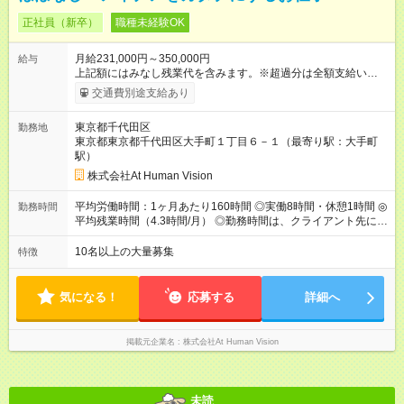
正社員（新卒）
職種未経験OK
月給231,000円～350,000円
給与
上記額にはみなし残業代を含みます。※超過分は全額支給いたし
ます。 みなし残業代 24,000円 ～ 37,000円／月 みなし残業時
交通費別途支給あり
間 15時間／月 【給与】 月給： 大卒・院卒 ：243，000
円（固定残業代 26，000円） 短大・専門・高専卒：231，000円
東京都千代田区
勤務地
（固定残業代 24，000円） 賞与：年２回 （業績連動型） 昇
東京都東京都千代田区大手町１丁目６－１（最寄り駅：大手町
給：年２回（3月、9月) 試用期間：6ヶ月 ※上記額にはみなし残
駅）
業代（月15時間分）が含まれた 金額になります。超過分は追加
で全額支給。 【頑張りを給与・キャリアに還元します】 年に2
株式会社At Human Vision
回⼈事評価があり等級が決まります。 等級に合わせた給与設定
のため、若い内からでも頑張り次第で給与アップが叶います。
平均労働時間：1ヶ月あたり160時間 ◎実働8時間・休憩1時間 ◎
勤務時間
⼀般職（20～31万円）→リーダー（⽉給26～36万円） →係⻑
平均残業時間（4.3時間/月） ◎勤務時間は、クライアント先に
（⽉給34～45万円）→課⻑（⽉給36～48万円）→部⻑（⽉給40
より異なります。 ※＜シフト例＞ 10:00～19:00／11:00～
～58万円） 【試用期間】試用期間あり 試用期間の長さ：6ヶ月
20:00 平均労働時間：1ヶ月あたり160時間 ◎実働8時間・休憩1
10名以上の大量募集
特徴
※ 雇用形態と給与に、本採用時と異なる部分があります。 雇用
時間 ◎平均残業時間（4.3時間/月） ◎勤務時間は、クライアント
形態：本採用時と同じです。 給与：月給 224,000円 ～ 330,000
先に より異なります。 ※＜シフト例＞ 10:00～19:00／11:00
円 上記額にはみなし残業代を含みます。※超過分は全額支給い
～20:00
気になる！
応募する
詳細へ
たします。 みなし残業代 24,000円 ～ 34,000円／月 みなし残業
時間 15時間／月
掲載元企業名
株式会社At Human Vision
未読