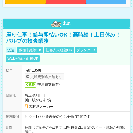
未読
座り仕事！給与即払いOK！高時給！土日休み！
バルブの検査業務
派遣
職種未経験OK
社会人未経験OK
ブランクOK
WEB登録・面接OK
時給1350円
給与
交通費別途支給あり
交通費支給有り
交通費
埼玉県川口市
勤務地
川口駅から車7分
素材系メーカー
9:00～17:00 ※表記のうち実働7時間です。
勤務時間
長期【ご応募から1週間以内(最短2日目)のスピード就業が可能】
期間
即日～