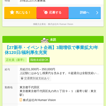
20:00 平均労働時間：1ヶ月あたり160時間 ◎実働8時間・休憩1
10名以上の大量募集
特徴
※ 雇用形態と給与に、本採用時と異なる部分があります。 雇用
時間 ◎平均残業時間（4.3時間/月） ◎勤務時間は、クライアント
形態：本採用時と同じです。 給与：月給 224,000円 ～ 330,000
先に より異なります。 ※＜シフト例＞ 10:00～19:00／11:00
円 上記額にはみなし残業代を含みます。※超過分は全額支給い
～20:00
気になる！
応募する
詳細へ
たします。 みなし残業代 24,000円 ～ 34,000円／月 みなし残業
時間 15時間／月
掲載元企業名
株式会社At Human Vision
未読
【27新卒・イベント企画】3期増収で事業拡大/年
休120日/福利厚生充実
正社員（新卒）
職種未経験OK
月給231,000円～350,000円
給与
上記額にはみなし残業代を含みます。※超過分は全額支給いたし
ます。 みなし残業代 24,000円 ～ 37,000円／月 みなし残業時
交通費別途支給あり
間 15時間／月 【給与】 月給： 大卒・院卒 ：243，000
円（固定残業代 26，000円） 短大・専門・高専卒：231，000円
東京都千代田区
勤務地
（固定残業代 24，000円） 賞与：年２回 （業績連動型） 昇
東京都東京都千代田区丸の内１丁目９－１（最寄り駅：東京
給：年２回（3月、9月) 試用期間：6ヶ月 ※上記額にはみなし残
駅）
業代（月15時間分）が含まれた 金額になります。超過分は追加
で全額支給。 【頑張りを給与・キャリアに還元します】 年に2
株式会社At Human Vision
回⼈事評価があり等級が決まります。 等級に合わせた給与設定