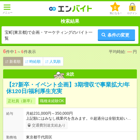
0
メニュー
気になる！
ログイン
検索結果
宝町(東京都)で企画・マーケティングのバイト一
条件の変更
覧
6
---
件中
1
～
6
件表示
平均時給:
円
新着順
時給順
人気順
未読
【27新卒・イベント企画】3期増収で事業拡大/年
休120日/福利厚生充実
正社員（新卒）
職種未経験OK
月給231,000円～350,000円
給与
上記額にはみなし残業代を含みます。※超過分は全額支給いたし
ます。 みなし残業代 24,000円 ～ 37,000円／月 みなし残業時
交通費別途支給あり
間 15時間／月 【給与】 月給： 大卒・院卒 ：243，000
円（固定残業代 26，000円） 短大・専門・高専卒：231，000円
東京都千代田区
勤務地
（固定残業代 24，000円） 賞与：年２回 （業績連動型） 昇