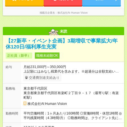
たします。 みなし残業代 24,000円 ～ 34,000円／月 みなし残業
時間 15時間／月
掲載元企業名
株式会社At Human Vision
未読
【27新卒・イベント企画】3期増収で事業拡大/年
休120日/福利厚生充実
正社員（新卒）
職種未経験OK
月給231,000円～350,000円
給与
上記額にはみなし残業代を含みます。※超過分は全額支給いたし
ます。 みなし残業代 24,000円 ～ 37,000円／月 みなし残業時
交通費別途支給あり
間 15時間／月 【給与】 月給： 大卒・院卒 ：243，000
円（固定残業代 26，000円） 短大・専門・高専卒：231，000円
東京都千代田区
勤務地
（固定残業代 24，000円） 賞与：年２回 （業績連動型） 昇
東京都東京都千代田区有楽町２丁目９－１７（最寄り駅：有楽
給：年２回（3月、9月) 試用期間：6ヶ月 ※上記額にはみなし残
町駅）
業代（月15時間分）が含まれた 金額になります。超過分は追加
で全額支給。 【頑張りを給与・キャリアに還元します】 年に2
株式会社At Human Vision
回⼈事評価があり等級が決まります。 等級に合わせた給与設定
のため、若い内からでも頑張り次第で給与アップが叶います。
平均労働時間：1ヶ月あたり160時間 ◎実働8時間・休憩1時間 ◎
勤務時間
⼀般職（20～31万円）→リーダー（⽉給26～36万円） →係⻑
平均残業時間（4.3時間/月） ◎勤務時間は、クライアント先に
（⽉給34～45万円）→課⻑（⽉給36～48万円）→部⻑（⽉給40
より異なります。 ※＜シフト例＞ 10:00～19:00／11:00～
～58万円） 【試用期間】試用期間あり 試用期間の長さ：6ヶ月