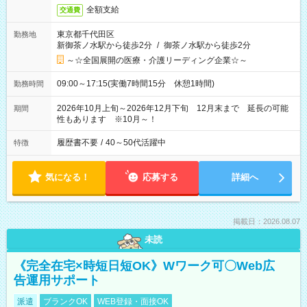
全額支給
交通費
東京都千代田区
勤務地
新御茶ノ水駅から徒歩2分
/
御茶ノ水駅から徒歩2分
～☆全国展開の医療・介護リーディング企業☆～
09:00～17:15(実働7時間15分 休憩1時間)
勤務時間
2026年10月上旬～2026年12月下旬 12月末まで 延長の可能
期間
性もあります ※10月～！
履歴書不要
/
40～50代活躍中
特徴
気になる！
応募する
詳細へ
掲載日：2026.08.07
未読
《完全在宅×時短日短OK》Wワーク可〇Web広
告運用サポート
派遣
ブランクOK
WEB登録・面接OK