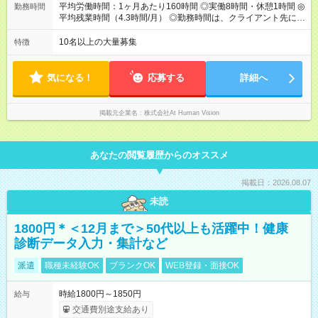
のため、若い内からでも頑張り次第で給与アップが叶います。
平均労働時間：1ヶ月あたり160時間 ◎実働8時間・休憩1時間 ◎
勤務時間
⼀般職（20～31万円）→リーダー（⽉給26～36万円） →係⻑
平均残業時間（4.3時間/月） ◎勤務時間は、クライアント先に
（⽉給34～45万円）→課⻑（⽉給36～48万円）→部⻑（⽉給40
より異なります。 ※＜シフト例＞ 10:00～19:00／11:00～
～58万円） 【試用期間】試用期間あり 試用期間の長さ：6ヶ月
20:00 平均労働時間：1ヶ月あたり160時間 ◎実働8時間・休憩1
10名以上の大量募集
特徴
※ 雇用形態と給与に、本採用時と異なる部分があります。 雇用
時間 ◎平均残業時間（4.3時間/月） ◎勤務時間は、クライアント
形態：本採用時と同じです。 給与：月給 224,000円 ～ 330,000
先に より異なります。 ※＜シフト例＞ 10:00～19:00／11:00
円 上記額にはみなし残業代を含みます。※超過分は全額支給い
～20:00
気になる！
応募する
詳細へ
たします。 みなし残業代 24,000円 ～ 34,000円／月 みなし残業
時間 15時間／月
掲載元企業名
株式会社At Human Vision
あなたの閲覧履歴からのオススメ
掲載日：2026.08.07
未読
1800円＊＜12月まで＞50代以上も活躍中！健康
診断データ入力・集計など
派遣
職種未経験OK
ブランクOK
WEB登録・面接OK
時給1800円～1850円
給与
交通費別途支給あり