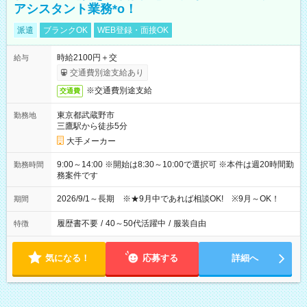
アシスタント業務*o！
派遣
ブランクOK
WEB登録・面接OK
時給2100円＋交
給与
交通費別途支給あり
※交通費別途支給
交通費
東京都武蔵野市
勤務地
三鷹駅から徒歩5分
大手メーカー
9:00～14:00 ※開始は8:30～10:00で選択可 ※本件は週20時間勤
勤務時間
務案件です
2026/9/1～長期 ※★9月中であれば相談OK! ※9月～OK！
期間
履歴書不要
/
40～50代活躍中
/
服装自由
特徴
気になる！
応募する
詳細へ