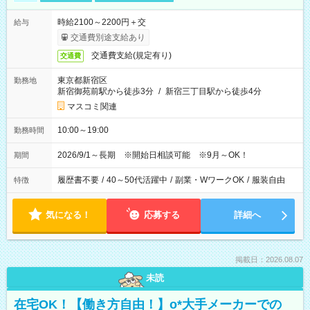
時給2100～2200円＋交
給与
交通費別途支給あり
交通費支給(規定有り)
交通費
東京都新宿区
勤務地
新宿御苑前駅から徒歩3分
/
新宿三丁目駅から徒歩4分
マスコミ関連
10:00～19:00
勤務時間
2026/9/1～長期 ※開始日相談可能 ※9月～OK！
期間
履歴書不要
/
40～50代活躍中
/
副業・WワークOK
/
服装自由
特徴
気になる！
応募する
詳細へ
掲載日：2026.08.07
未読
在宅OK！【働き方自由！】o*大手メーカーでの