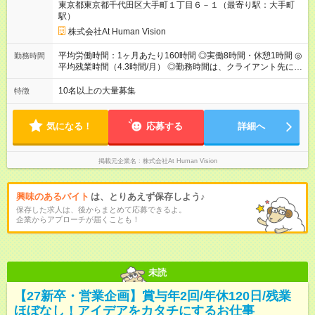
東京都東京都千代田区大手町１丁目６－１（最寄り駅：大手町
給：年２回（3月、9月) 試用期間：6ヶ月 ※上記額にはみなし残
駅）
業代（月15時間分）が含まれた 金額になります。超過分は追加
で全額支給。 【頑張りを給与・キャリアに還元します】 年に2
株式会社At Human Vision
回⼈事評価があり等級が決まります。 等級に合わせた給与設定
のため、若い内からでも頑張り次第で給与アップが叶います。
平均労働時間：1ヶ月あたり160時間 ◎実働8時間・休憩1時間 ◎
勤務時間
⼀般職（20～31万円）→リーダー（⽉給26～36万円） →係⻑
平均残業時間（4.3時間/月） ◎勤務時間は、クライアント先に
（⽉給34～45万円）→課⻑（⽉給36～48万円）→部⻑（⽉給40
より異なります。 ※＜シフト例＞ 10:00～19:00／11:00～
～58万円） 【試用期間】試用期間あり 試用期間の長さ：6ヶ月
20:00 平均労働時間：1ヶ月あたり160時間 ◎実働8時間・休憩1
10名以上の大量募集
特徴
※ 雇用形態と給与に、本採用時と異なる部分があります。 雇用
時間 ◎平均残業時間（4.3時間/月） ◎勤務時間は、クライアント
形態：本採用時と同じです。 給与：月給 224,000円 ～ 330,000
先に より異なります。 ※＜シフト例＞ 10:00～19:00／11:00
円 上記額にはみなし残業代を含みます。※超過分は全額支給い
～20:00
気になる！
応募する
詳細へ
たします。 みなし残業代 24,000円 ～ 34,000円／月 みなし残業
時間 15時間／月
掲載元企業名
株式会社At Human Vision
興味のあるバイト
は、とりあえず保存しよう♪
保存した求人は、後からまとめて応募できるよ。
企業からアプローチが届くことも！
未読
【27新卒・営業企画】賞与年2回/年休120日/残業
ほぼなし！アイデアをカタチにするお仕事