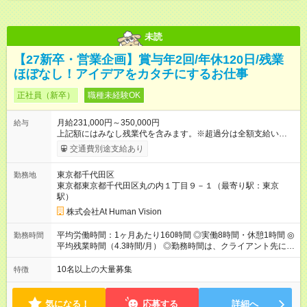
未読
【27新卒・営業企画】賞与年2回/年休120日/残業
ほぼなし！アイデアをカタチにするお仕事
正社員（新卒）
職種未経験OK
月給231,000円～350,000円
給与
上記額にはみなし残業代を含みます。※超過分は全額支給いたし
ます。 みなし残業代 24,000円 ～ 37,000円／月 みなし残業時
交通費別途支給あり
間 15時間／月 【給与】 月給： 大卒・院卒 ：243，000
円（固定残業代 26，000円） 短大・専門・高専卒：231，000円
東京都千代田区
勤務地
（固定残業代 24，000円） 賞与：年２回 （業績連動型） 昇
東京都東京都千代田区丸の内１丁目９－１（最寄り駅：東京
給：年２回（3月、9月) 試用期間：6ヶ月 ※上記額にはみなし残
駅）
業代（月15時間分）が含まれた 金額になります。超過分は追加
で全額支給。 【頑張りを給与・キャリアに還元します】 年に2
株式会社At Human Vision
回⼈事評価があり等級が決まります。 等級に合わせた給与設定
のため、若い内からでも頑張り次第で給与アップが叶います。
平均労働時間：1ヶ月あたり160時間 ◎実働8時間・休憩1時間 ◎
勤務時間
⼀般職（20～31万円）→リーダー（⽉給26～36万円） →係⻑
平均残業時間（4.3時間/月） ◎勤務時間は、クライアント先に
（⽉給34～45万円）→課⻑（⽉給36～48万円）→部⻑（⽉給40
より異なります。 ※＜シフト例＞ 10:00～19:00／11:00～
～58万円） 【試用期間】試用期間あり 試用期間の長さ：6ヶ月
20:00 平均労働時間：1ヶ月あたり160時間 ◎実働8時間・休憩1
10名以上の大量募集
特徴
※ 雇用形態と給与に、本採用時と異なる部分があります。 雇用
時間 ◎平均残業時間（4.3時間/月） ◎勤務時間は、クライアント
形態：本採用時と同じです。 給与：月給 224,000円 ～ 330,000
先に より異なります。 ※＜シフト例＞ 10:00～19:00／11:00
円 上記額にはみなし残業代を含みます。※超過分は全額支給い
～20:00
気になる！
応募する
詳細へ