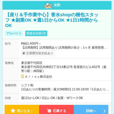
未読
【座り＆手作業中心】香水shopの梱包スタッ
フ ★副業OK ★週1日からOK ★1日1時間から
OK
アルバイト
職種未経験OK
時給1,400円～
給与
【試用期間】試用期間あり 試用期間の長さ：1ヶ月 雇用形態、
給与は本採用時と同じです。
交通費別途支給あり
東京都千代田区
勤務地
東京都千代田区内神田2丁目14番12号 星屋第六ビル402号（最
寄り駅：神田駅）
Ａｌｌｅｙ株式会社
シフト制
勤務時間
1日あたりの実働時間：最大5時間/日 11:00-19:00 └1日あたりの
実働時間：1-5時間 └上記の時間帯内であれば、いつでも勤務可
能！ └平日・土曜日の中で、お好きな曜日でご勤務いただけま
週1日からOK / 日払いOK / 副業・WワークOK
特徴
す！ 【シフト例】 ・11:00～14:00 ・16:30～19:00 ・13:00～
18:00 などのように、自由な働き方が可能なお仕事です！
気になる！
応募する
詳細へ