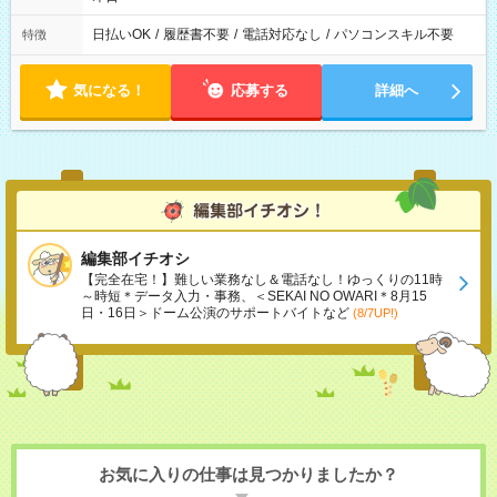
日払いOK
/
履歴書不要
/
電話対応なし
/
パソコンスキル不要
特徴
気になる！
応募する
詳細へ
編集部イチオシ
【完全在宅！】難しい業務なし＆電話なし！ゆっくりの11時
～時短＊データ入力・事務、＜SEKAI NO OWARI＊8月15
日・16日＞ドーム公演のサポートバイトなど
(8/7UP!)
お気に入りの仕事は見つかりましたか？