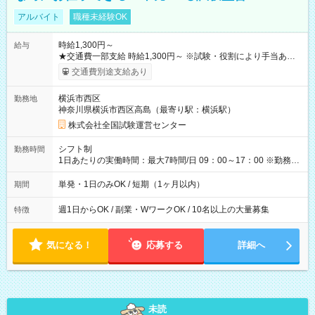
アルバイト
職種未経験OK
時給1,300円～
給与
★交通費一部支給 時給1,300円～ ※試験・役割により手当あり
※勤務回数により昇給あり 【即給（前払い）オプションあ
交通費別途支給あり
り！】 希望される場合、勤務から1週間ほどで給与の一部を受け
取れます。 ※手数料418円がかかります。 【過去試験日の収入
横浜市西区
勤務地
例】 ・河合塾模擬試験 8:30～17:30（休憩1時間） 時給1,300円
神奈川県横浜市西区高島（最寄り駅：横浜駅）
×8時間＝日収10,400円＋交通費 ※当日の役割により時給＋100
円の場合あり ・国家試験 7:00～13:30（休憩なし） 時給1,300
株式会社全国試験運営センター
円（役割手当＋100円）×6時間＝日収8,400円＋交通費 【試用期
間】試用期間なし
シフト制
勤務時間
1日あたりの実働時間：最大7時間/日 09：00～17：00 ※勤務時
間は 試験により異なります。
単発・1日のみOK / 短期（1ヶ月以内）
期間
週1日からOK / 副業・WワークOK / 10名以上の大量募集
特徴
気になる！
応募する
詳細へ
未読