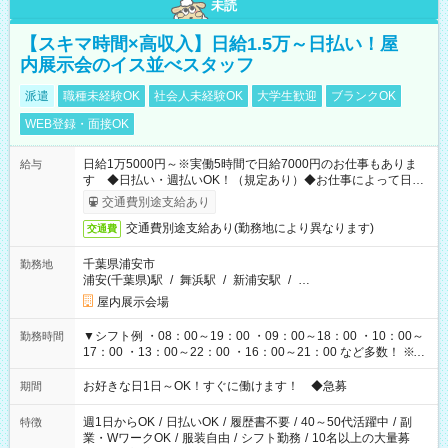
未読
【スキマ時間×高収入】日給1.5万～日払い！屋
内展示会のイス並べスタッフ
派遣
職種未経験OK
社会人未経験OK
大学生歓迎
ブランクOK
WEB登録・面接OK
日給1万5000円～※実働5時間で日給7000円のお仕事もありま
給与
す ◆日払い・週払いOK！（規定あり）◆お仕事によって日給
も異なります
交通費別途支給あり
交通費別途支給あり(勤務地により異なります)
交通費
千葉県浦安市
勤務地
浦安(千葉県)駅
/
舞浜駅
/
新浦安駅
/
…
屋内展示会場
▼シフト例 ・08：00～19：00 ・09：00～18：00 ・10：00～
勤務時間
17：00 ・13：00～22：00 ・16：00～21：00 など多数！ ※お
仕事により勤務時間が異なります
お好きな日1日～OK！すぐに働けます！ ◆急募
期間
週1日からOK
/
日払いOK
/
履歴書不要
/
40～50代活躍中
/
副
特徴
業・WワークOK
/
服装自由
/
シフト勤務
/
10名以上の大量募