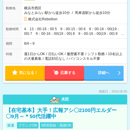
横浜市西区
勤務地
みなとみらい駅から徒歩10分
/
馬車道駅から徒歩10分
株式会社Rebellion
4 13：00-19：00 5 9：00-15：00 6 9：00-16：00(19：
勤務時間
00) 7 9：00-16：00(19：00) 8 9：00-16：00(19：00) 9
9：00-16：00(19：00)
8/4～9
期間
週1日からOK
/
日払いOK
/
履歴書不要
/
シフト勤務
/
10名以上
特徴
の大量募集
/
電話対応なし
/
パソコンスキル不要
気になる！
応募する
詳細へ
掲載日：2026.08.05
未読
【在宅基本】大手！広報アシ〇2100円エルダー
〇9月～＊50代活躍中
派遣
ブランクOK
WEB登録・面接OK