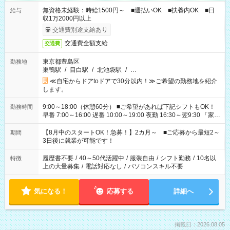
無資格未経験：時給1500円～ ■週払いOK ■扶養内OK ■日
給与
収1万2000円以上
交通費別途支給あり
交通費全額支給
交通費
東京都豊島区
勤務地
巣鴨駅
/
目白駅
/
北池袋駅
/
…
≪自宅からドアtoドアで30分以内！≫ご希望の勤務地を紹介
します。
9:00～18:00（休憩60分） ■ご希望があれば下記シフトもOK！
勤務時間
早番 7:00～16:00 遅番 10:00～19:00 夜勤 16:30～翌9:30 「家族
と休みを合わせたい」 「余裕を持って夕飯の準備がしたい」
「できれば残業はしたくない」 など、ご希望を教えてください
【8月中のスタートOK！急募！】2カ月～ ■ご応募から最短2～
期間
ね。 ※Wワーク希望の方へ 今ご覧のお仕事で希望する勤務時間
3日後に就業が可能です！
と、もう1つのお仕事の勤務時間。 合計で週40時間を超える場
合は応募できません。
履歴書不要
/
40～50代活躍中
/
服装自由
/
シフト勤務
/
10名以
特徴
上の大量募集
/
電話対応なし
/
パソコンスキル不要
気になる！
応募する
詳細へ
掲載日：2026.08.05