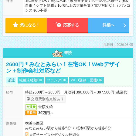
週1日からOK
/
日払いOK
/
履歴書不要
/
40～50代活躍中
/
服装
特徴
自由
/
シフト勤務
/
10名以上の大量募集
/
電話対応なし
/
パソコ
ンスキル不要
気になる！
応募する
詳細へ
掲載日：2026.08.05
未読
2600円＊みなとみらい！在宅OK！Webデザイ
ン＋制作会社対応など
派遣
職種未経験OK
ブランクOK
WEB登録・面接OK
時給2600円～2650円 月収例 390,000円～397,500円+残業代
給与
交通費別途支給あり
全額支給
交通費
30万円～
月収例
横浜市西区
勤務地
みなとみらい駅から徒歩5分
/
桜木町駅から徒歩8分
☆ITサービスやデジタル技術☆