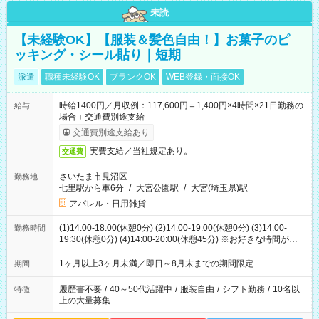
未読
【未経験OK】【服装＆髪色自由！】お菓子のピ
ッキング・シール貼り｜短期
派遣
職種未経験OK
ブランクOK
WEB登録・面接OK
時給1400円／月収例：117,600円＝1,400円×4時間×21日勤務の
給与
場合＋交通費別途支給
交通費別途支給あり
実費支給／当社規定あり。
交通費
さいたま市見沼区
勤務地
七里駅から車6分
/
大宮公園駅
/
大宮(埼玉県)駅
アパレル・日用雑貨
(1)14:00-18:00(休憩0分) (2)14:00-19:00(休憩0分) (3)14:00-
勤務時間
19:30(休憩0分) (4)14:00-20:00(休憩45分) ※お好きな時間が選べ
ます
1ヶ月以上3ヶ月未満／即日～8月末までの期間限定
期間
履歴書不要
/
40～50代活躍中
/
服装自由
/
シフト勤務
/
10名以
特徴
上の大量募集