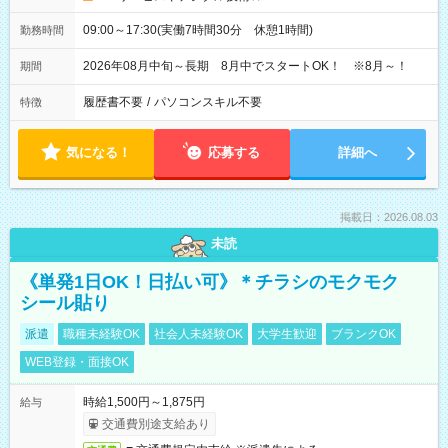
09:00～17:30(実働7時間30分 休憩1時間)
勤務時間
2026年08月中旬～長期 8月中でスタートOK！ ※8月～！
期間
履歴書不要
/
パソコンスキル不要
特徴
気になる！
応募する
詳細へ
掲載日：2026.08.03
未読
《単発1日OK！日払い可》＊チラシのモクモク
シール貼り
派遣
職種未経験OK
社会人未経験OK
大学生歓迎
ブランクOK
WEB登録・面接OK
時給1,500円～1,875円
給与
交通費別途支給あり