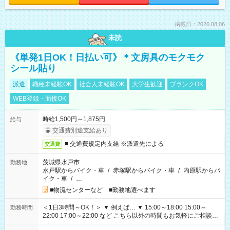
掲載日：2026.08.06
未読
《単発1日OK！日払い可》＊文房具のモクモク
シール貼り
派遣
職種未経験OK
社会人未経験OK
大学生歓迎
ブランクOK
WEB登録・面接OK
時給1,500円～1,875円
給与
交通費別途支給あり
■ 交通費規定内支給 ※派遣先による
交通費
茨城県水戸市
勤務地
水戸駅からバイク・車
/
赤塚駅からバイク・車
/
内原駅からバ
イク・車
/
…
■物流センターなど ■勤務地選べます
＜1日3時間～OK！＞ ▼ 例えば… ▼ 15:00～18:00 15:00～
勤務時間
22:00 17:00～22:00 など こちら以外の時間もお気軽にご相談く
ださい！