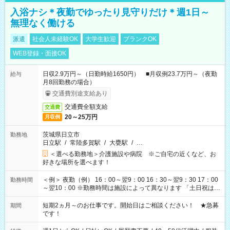
入浴ナシ＊夜勤でゆったり見守りだけ＊週1日～
無理なく働ける
派遣
社会人未経験OK
大学生歓迎
ブランクOK
WEB登録・面接OK
日収2.9万円～（日勤時給1650円） ■月収例23.7万円～（夜勤
給与
月8回勤務の場合）
交通費別途支給あり
交通費全額支給
交通費
20～25万円
月収例
茨城県日立市
勤務地
日立駅
/
常陸多賀駅
/
大甕駅
/
…
＜選べる勤務地＞介護施設や病院 ※ご自宅の近くなど、お
好きな場所を選べます！
＜例＞ 夜勤（例） 16：00～翌9：00 16：30～翌9：30 17：00
勤務時間
～翌10：00 ※勤務時間は施設によって異なります 「土日祝は休
みたい」 「しっかり稼ぎたい」 「もう少し遅い時間から始めた
い」など ご希望にあったお仕事をご案内いたします。 ※未経験
短期2ヵ月～のお仕事です。開始日はご相談ください！ ★急募
期間
の方の場合は1～2ヶ月間は日中での仕事を経験いただき、 お
です！
仕事に慣れてからの夜勤になります。 ★家庭の都合でお休みが
必要な場合も遠慮なくご相談ください。