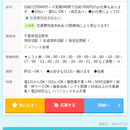
日給1万5000円～※実働5時間で日給7000円のお仕事もありま
給与
す ◆日払い・週払いOK！（規定あり）◆お仕事によって日給
も異なります
交通費別途支給あり
交通費別途支給あり(勤務地により異なります)
交通費
千葉県習志野市
勤務地
津田沼駅
/
京成津田沼駅
/
新習志野駅
/
…
イベント会場
▼シフト例 ・08：00～19：00 ・09：00～18：00 ・10：00～
勤務時間
17：00 ・13：00～22：00 ・16：00～21：00 など多数！ ※お
仕事により勤務時間が異なります
即日～OK！ ◆お好きな日1日～働けます ◆急募
期間
週1日からOK
/
日払いOK
/
履歴書不要
/
40～50代活躍中
/
副
特徴
業・WワークOK
/
服装自由
/
シフト勤務
/
10名以上の大量募
集
/
電話対応なし
/
パソコンスキル不要
気になる！
応募する
詳細へ
掲載日：2026.07.23