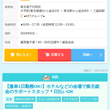
東京都千代田区
勤務地
大手町(東京都)駅から徒歩2分
/
東京駅から徒歩8分
/
三越前駅
●NTTグループ●
★9:00～17:30（休憩時間 12:00～13:00）
勤務時間
2026年9月～
期間
履歴書不要
/
40～50代活躍中
/
服装自由
特徴
気になる！
応募する
詳細へ
掲載日：2026.08.04
未読
【激単1日勤務OK!】ホテルなどの会場で株主総
会のサポートスタッフ＊日払いOK
派遣
職種未経験OK
社会人未経験OK
大学生歓迎
ブランクOK
WEB登録・面接OK