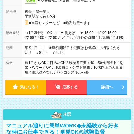
■ 交通費規定内支給 ※派遣先による
交通費
神奈川県平塚市
勤務地
平塚駅から徒歩5分
■物流センターなど ■勤務地選べます
＜1日3時間～OK！＞ ▼ 例えば… ▼ 15:00～18:00 15:00～
勤務時間
22:00 17:00～22:00 など こちら以外の時間もお気軽にご相談く
ださい！
単発1日～！ ★勤務開始日や期間はお気軽にご相談くださ
期間
い！ ＃8月～ ＃9月～
週1日からOK
/
日払いOK
/
履歴書不要
/
40～50代活躍中
/
副
特徴
業・WワークOK
/
服装自由
/
シフト勤務
/
10名以上の大量募
集
/
電話対応なし
/
パソコンスキル不要
気になる！
応募する
詳細へ
未読
マニュアル通りに簡単WORK◆未経験から好き
な時にお仕事できる！単発OK◎試験監督