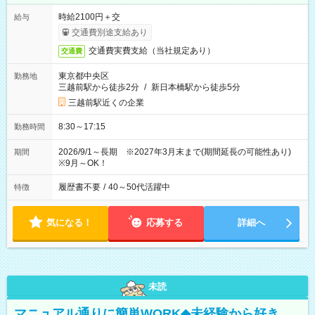
時給2100円＋交
給与
交通費別途支給あり
交通費実費支給（当社規定あり）
交通費
東京都中央区
勤務地
三越前駅から徒歩2分
/
新日本橋駅から徒歩5分
三越前駅近くの企業
8:30～17:15
勤務時間
2026/9/1～長期 ※2027年3月末まで(期間延長の可能性あり)
期間
※9月～OK！
履歴書不要
/
40～50代活躍中
特徴
気になる！
応募する
詳細へ
未読
マニュアル通りに簡単WORK◆未経験から好き