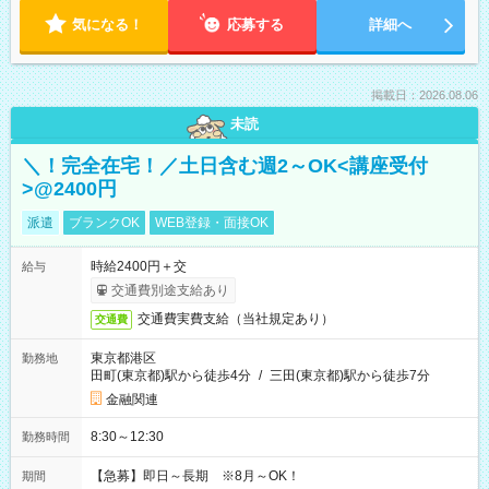
気になる！
応募する
詳細へ
掲載日：2026.08.06
未読
＼！完全在宅！／土日含む週2～OK<講座受付
>@2400円
派遣
ブランクOK
WEB登録・面接OK
時給2400円＋交
給与
交通費別途支給あり
交通費実費支給（当社規定あり）
交通費
東京都港区
勤務地
田町(東京都)駅から徒歩4分
/
三田(東京都)駅から徒歩7分
金融関連
8:30～12:30
勤務時間
【急募】即日～長期 ※8月～OK！
期間