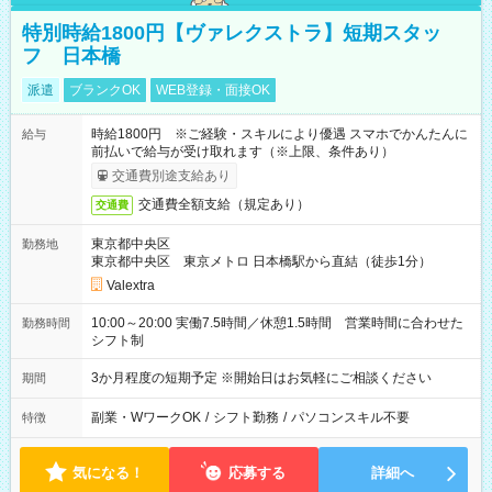
特別時給1800円【ヴァレクストラ】短期スタッ
フ 日本橋
派遣
ブランクOK
WEB登録・面接OK
時給1800円 ※ご経験・スキルにより優遇 スマホでかんたんに
給与
前払いで給与が受け取れます（※上限、条件あり）
交通費別途支給あり
交通費全額支給（規定あり）
交通費
東京都中央区
勤務地
東京都中央区 東京メトロ 日本橋駅から直結（徒歩1分）
Valextra
10:00～20:00 実働7.5時間／休憩1.5時間 営業時間に合わせた
勤務時間
シフト制
3か月程度の短期予定 ※開始日はお気軽にご相談ください
期間
副業・WワークOK
/
シフト勤務
/
パソコンスキル不要
特徴
気になる！
応募する
詳細へ