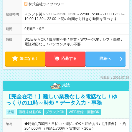
株式会社ライブパワー
＜シフト例＞ 9:00～22:30 12:30～22:00 15:30～21:00 12:30～
勤務時間
19:00 12:30～22:00 上記の時間から好きな時間を選べます！ ※
時間は変更となる可能性があります
9月8日・9日
期間
週1日からOK
/
履歴書不要
/
副業・WワークOK
/
シフト勤務
/
特徴
電話対応なし
/
パソコンスキル不要
気になる！
応募する
詳細へ
掲載日：2026.07.29
未読
【完全在宅！】難しい業務なし＆電話なし！ゆ
っくりの11時～時短＊データ入力・事務
派遣
職種未経験OK
ブランクOK
WEB登録・面接OK
◆時給1,700円＊日払い・週払いOK＊昇給あり♪【月収例】 ・約
給与
204,000円 （時給1,700円 × 実働6h × 20日）