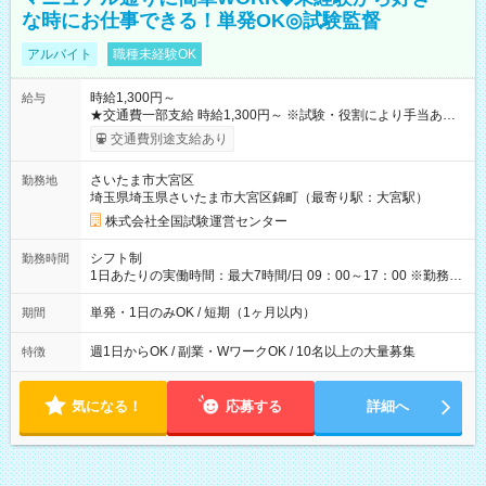
な時にお仕事できる！単発OK◎試験監督
アルバイト
職種未経験OK
時給1,300円～
給与
★交通費一部支給 時給1,300円～ ※試験・役割により手当あり
※勤務回数により昇給あり 【即給（前払い）オプションあ
交通費別途支給あり
り！】 希望される場合、勤務から1週間ほどで給与の一部を受け
取れます。 ※手数料418円がかかります。 【過去試験日の収入
さいたま市大宮区
勤務地
例】 ・河合塾模擬試験 8:30～17:30（休憩1時間） 時給1,300円
埼玉県埼玉県さいたま市大宮区錦町（最寄り駅：大宮駅）
×8時間＝日収10,400円＋交通費 ※当日の役割により時給＋100
円の場合あり ・国家試験 7:00～13:30（休憩なし） 時給1,300
株式会社全国試験運営センター
円（役割手当＋100円）×6時間＝日収8,400円＋交通費 【試用期
間】試用期間なし
シフト制
勤務時間
1日あたりの実働時間：最大7時間/日 09：00～17：00 ※勤務時
間は 試験により異なります。
単発・1日のみOK / 短期（1ヶ月以内）
期間
週1日からOK / 副業・WワークOK / 10名以上の大量募集
特徴
気になる！
応募する
詳細へ