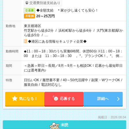
交通費別途支給あり
◆全額支給 ＊家が少し遠くても安心！
交通費
20～25万円
月収例
東京都港区
勤務地
竹芝駅から徒歩2分
/
浜松町駅から徒歩4分
/
大門(東京都)駅か
ら徒歩5分
/
…
◆港区にある情報セキュリティ企業◆
◆11：00～18：30のうち実働6時間、休憩60分 ※11：00～18：
勤務時間
00 または 11：30～18：30 。*。ブランクOK！。*。 例え
ば前職が、 在宅/財団法人/事務/コールセンター/受付/販売/カフェ
スタッフ スイーツ販売/ホテルフロント/化粧品販売/など 様々な
＜急募＞即日～長期／8月～9月～も相談OK！応募から最短即日
期間
業界から入社して活躍されています♪
には選考案内♪
日払いOK
/
履歴書不要
/
40～50代活躍中
/
副業・WワークOK
/
特徴
服装自由
/
電話対応なし
気になる！
応募する
詳細へ
掲載日：2026.08.04
未読