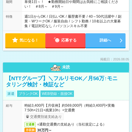
単発1日～！ ★勤務開始日や期間はお気軽にご相談くださ
期間
い！ ＃8月～ ＃9月～
週1日からOK
/
日払いOK
/
履歴書不要
/
40～50代活躍中
/
副
特徴
業・WワークOK
/
服装自由
/
シフト勤務
/
10名以上の大量募
集
/
電話対応なし
/
パソコンスキル不要
気になる！
応募する
詳細へ
掲載日：2026.08.05
未読
【NTTグループ】＼フルリモOK／月56万↑モニ
タリング検討・検証など
派遣
ブランクOK
WEB登録・面接OK
時給3,400円【月収例】約569,000円（時給3,400円×実働
給与
7.50h×21日+残業10h）+交通費
交通費別途支給あり
○通勤交通費の支給あり（当社規定による）
交通費
30万円～
月収例