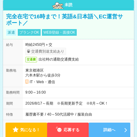
未読
完全在宅で16時まで！英語&日本語＼EC運営サ
ポート／
派遣
ブランクOK
WEB登録・面接OK
時給2450円＋交
給与
交通費別途支給あり
出社時の通勤交通費支給
交通費
東京都港区
勤務地
六本木駅から徒歩3分
IT・Web・通信
9:00～16:00
勤務時間
2026/8/17～長期 ※長期更新予定 ※8月～OK！
期間
履歴書不要
/
40～50代活躍中
/
服装自由
特徴
気になる！
応募する
詳細へ