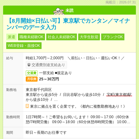
掲載日：2026.07.31
未読
【8月開始×日払い可】東京駅でカンタン／マイナ
ンバーのデータ入力
派遣
職種未経験OK
社会人未経験OK
大学生歓迎
ブランクOK
WEB登録・面接OK
時給1,700円～2,000円 ＼前払い・日払い・週払いOK！／
給与
交通費別途支給あり
一部支給 ■規定あり
交通費
25～30万円
月収例
東京都千代田区
勤務地
東京駅から徒歩5分
/
日比谷駅から徒歩10分
/
宝町(東京都)駅
から徒歩10分
/
…
東京に拠点を置く企業です。《都内に複数勤務地あり！》
1日7時間～！ご希望をお伺いします！ 09:00～17:00（60分休
勤務時間
憩/7時間労働） 09:00～18:00（60分休憩/8時間労働） 10:00～
19:00（60分休憩/8時間労働）
即日～長期のお仕事です
期間