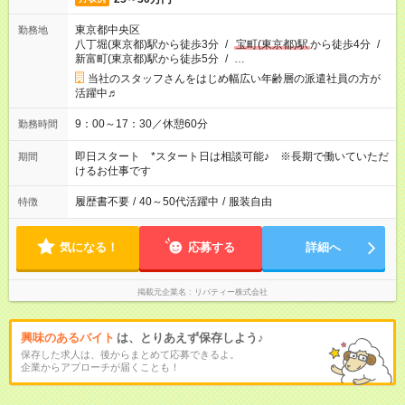
東京都中央区
勤務地
八丁堀(東京都)駅から徒歩3分
/
宝町(東京都)駅
から徒歩4分
/
新富町(東京都)駅から徒歩5分
/
…
当社のスタッフさんをはじめ幅広い年齢層の派遣社員の方が
活躍中♬
9：00～17：30／休憩60分
勤務時間
即日スタート *スタート日は相談可能♪ ※長期で働いていただ
期間
けるお仕事です
履歴書不要
/
40～50代活躍中
/
服装自由
特徴
気になる！
応募する
詳細へ
掲載元企業名
リバティー株式会社
興味のあるバイト
は、とりあえず保存しよう♪
保存した求人は、後からまとめて応募できるよ。
企業からアプローチが届くことも！