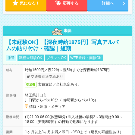
気になる！
応募する
詳細へ
未読
【未経験OK】【深夜時給1875円】写真アルバ
ムの貼り付け・確認｜短期
派遣
職種未経験OK
ブランクOK
WEB登録・面接OK
時給1500円／夜22時～翌5時までは深夜時給1875円
給与
交通費別途支給あり
実費支給／当社規定あり。
交通費
埼玉県川口市
勤務地
川口駅からバス10分
/
赤羽駅からバス10分
情報・出版・メディア
(1)21:00-06:00(休憩60分) ※入社後の最初2～3週間は9:00～
勤務時間
18:00（実働8時間）の日勤で勤務になります
1ヶ月以上3ヶ月未満／即日～9/30まで（延長の可能性あり）
期間