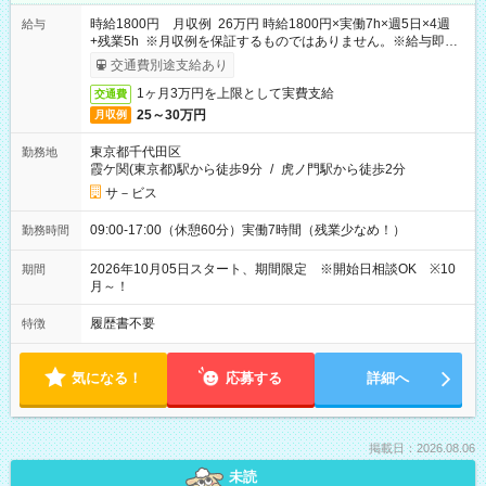
時給1800円 月収例 26万円 時給1800円×実働7h×週5日×4週
給与
+残業5h ※月収例を保証するものではありません。※給与即受
取りサービス利用可（利用条件有）
交通費別途支給あり
1ヶ月3万円を上限として実費支給
交通費
25～30万円
月収例
東京都千代田区
勤務地
霞ケ関(東京都)駅から徒歩9分
/
虎ノ門駅から徒歩2分
サ－ビス
09:00-17:00（休憩60分）実働7時間（残業少なめ！）
勤務時間
2026年10月05日スタート、期間限定 ※開始日相談OK ※10
期間
月～！
履歴書不要
特徴
気になる！
応募する
詳細へ
掲載日：2026.08.06
未読