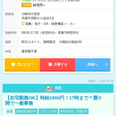
1ヶ月3万円を上限として実費支給
交通費
30万円～
月収例
川崎市中原区
勤務地
武蔵中原駅から徒歩1分
電機・電子・OA・精密機器メ－カ－
09:00-17:30（休憩60分）実働7時間30分
勤務時間
即日スタート、期間限定 ※開始日相談OK
期間
履歴書不要
特徴
気になる！
応募する
詳細へ
掲載日：2026.08.06
未読
【在宅勤務OK】時給1800円！17時まで＊霞ケ
関で一般事務
派遣
職種未経験OK
ブランクOK
WEB登録・面接OK