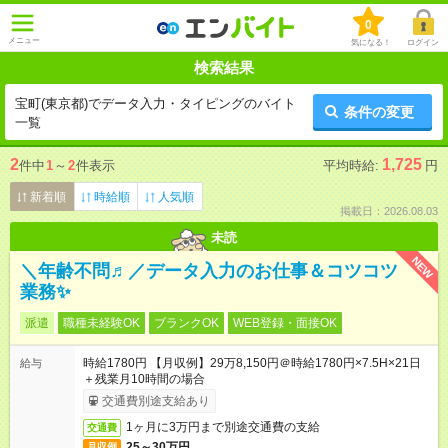
0
メニュー
気になる！
ログイン
検索結果
宝町(東京都)でデータ入力・タイピングのバイト
条件の変更
一覧
2
1,725
件中
1
～
2
件表示
平均時給:
円
新着順
時給順
人気順
掲載日：2026.08.03
未読
NEW
＼年齢不問♬／データ入力のお仕事＆コツコツ
業務✨
派遣
職種未経験OK
ブランクOK
WEB登録・面接OK
時給1780円 【月収例】29万8,150円＠時給1780円×7.5H×21日
給与
＋残業月10時間の場合
交通費別途支給あり
1ヶ月に3万円まで別途交通費の支給
交通費
25～30万円
月収例