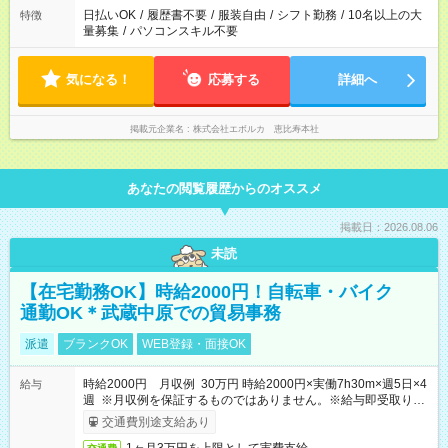
日払いOK
/
履歴書不要
/
服装自由
/
シフト勤務
/
10名以上の大
特徴
量募集
/
パソコンスキル不要
気になる！
応募する
詳細へ
掲載元企業名
株式会社エボルカ 恵比寿本社
あなたの閲覧履歴からのオススメ
掲載日：2026.08.06
未読
【在宅勤務OK】時給2000円！自転車・バイク
通勤OK＊武蔵中原での貿易事務
派遣
ブランクOK
WEB登録・面接OK
時給2000円 月収例 30万円 時給2000円×実働7h30m×週5日×4
給与
週 ※月収例を保証するものではありません。※給与即受取りサ
ービス利用可（利用条件有）
交通費別途支給あり