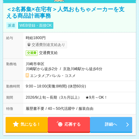
＜2名募集×在宅有＞人気おもちゃメーカーを支
える商品計画事務
派遣
WEB登録・面接OK
時給1800円
給与
交通費別途支給あり
交通費支給
交通費
川崎市幸区
勤務地
川崎駅から徒歩2分
/
京急川崎駅から徒歩6分
エンタメ;アパレル・コスメ
9:00～18:00(実働:8時間) (休憩60分)
勤務時間
2026/9/上旬～長期（3カ月以上） ★9月～OK！
期間
履歴書不要
/
40～50代活躍中
/
服装自由
特徴
気になる！
応募する
詳細へ