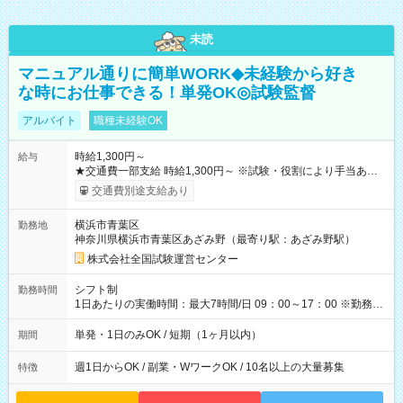
未読
マニュアル通りに簡単WORK◆未経験から好き
な時にお仕事できる！単発OK◎試験監督
アルバイト
職種未経験OK
時給1,300円～
給与
★交通費一部支給 時給1,300円～ ※試験・役割により手当あり
※勤務回数により昇給あり 【即給（前払い）オプションあ
交通費別途支給あり
り！】 希望される場合、勤務から1週間ほどで給与の一部を受け
取れます。 ※手数料418円がかかります。 【過去試験日の収入
横浜市青葉区
勤務地
例】 ・河合塾模擬試験 8:30～17:30（休憩1時間） 時給1,300円
神奈川県横浜市青葉区あざみ野（最寄り駅：あざみ野駅）
×8時間＝日収10,400円＋交通費 ※当日の役割により時給＋100
円の場合あり ・国家試験 7:00～13:30（休憩なし） 時給1,300
株式会社全国試験運営センター
円（役割手当＋100円）×6時間＝日収8,400円＋交通費 【試用期
間】試用期間なし
シフト制
勤務時間
1日あたりの実働時間：最大7時間/日 09：00～17：00 ※勤務時
間は 試験により異なります。
単発・1日のみOK / 短期（1ヶ月以内）
期間
週1日からOK / 副業・WワークOK / 10名以上の大量募集
特徴