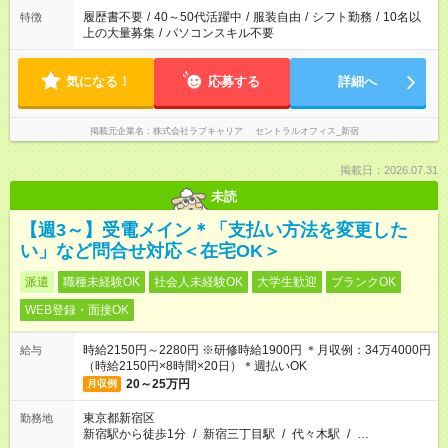
履歴書不要
/
40～50代活躍中
/
服装自由
/
シフト勤務
/
10名以
特徴
上の大量募集
/
パソコンスキル不要
気になる！
応募する
詳細へ
掲載元企業名
株式会社ラブキャリア セントラルオフィス_新宿
掲載日：2026.07.31
未読
【週3～】受電メイン＊「支払い方法を変更した
い」など問合せ対応＜在宅OK＞
派遣
職種未経験OK
社会人未経験OK
大学生歓迎
ブランクOK
WEB登録・面接OK
時給2150円～2280円 ※研修時給1900円 ＊月収例：34万4000円
給与
（時給2150円×8時間×20日）＊週払いOK
20～25万円
月収例
東京都新宿区
勤務地
新宿駅から徒歩1分
/
新宿三丁目駅
/
代々木駅
/
…