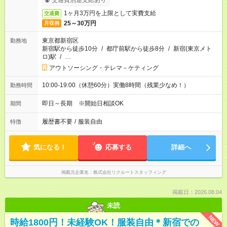
交通費別途支給あり
1ヶ月3万円を上限として実費支給
交通費
25～30万円
月収例
東京都新宿区
勤務地
新宿駅から徒歩10分
/
都庁前駅から徒歩8分
/
新宿(東京メト
ロ)駅
/
…
アウトソーシング・テレマ－ケティング
10:00-19:00（休憩60分）実働8時間（残業少なめ！）
勤務時間
即日～長期 ※開始日相談OK
期間
履歴書不要
/
服装自由
特徴
気になる！
応募する
詳細へ
掲載元企業名
株式会社リクルートスタッフィング
掲載日：2026.08.04
未読
NEW
時給1800円！未経験OK！服装自由＊新宿での