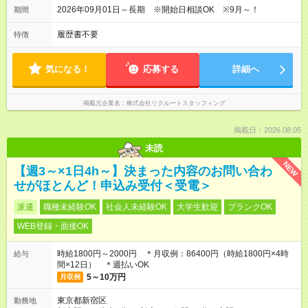
2026年09月01日～長期 ※開始日相談OK ※9月～！
期間
履歴書不要
特徴
気になる！
応募する
詳細へ
掲載元企業名
株式会社リクルートスタッフィング
掲載日：2026.08.05
未読
NEW
【週3～×1日4h～】決まった内容のお問い合わ
せがほとんど！申込み受付＜受電＞
派遣
職種未経験OK
社会人未経験OK
大学生歓迎
ブランクOK
WEB登録・面接OK
時給1800円～2000円 ＊月収例：86400円（時給1800円×4時
給与
間×12日） ＊週払いOK
5～10万円
月収例
東京都新宿区
勤務地