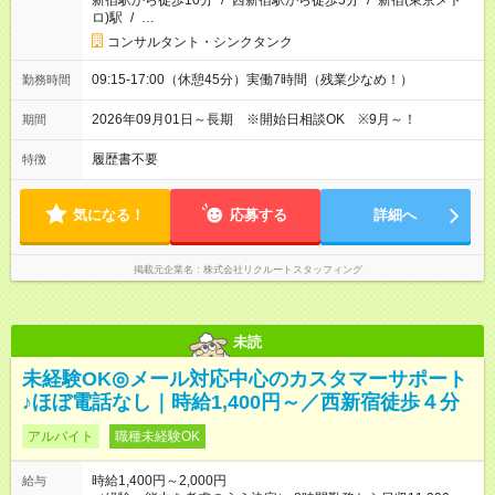
新宿駅から徒歩10分
/
西新宿駅から徒歩5分
/
新宿(東京メト
ロ)駅
/
…
コンサルタント・シンクタンク
09:15-17:00（休憩45分）実働7時間（残業少なめ！）
勤務時間
2026年09月01日～長期 ※開始日相談OK ※9月～！
期間
履歴書不要
特徴
気になる！
応募する
詳細へ
掲載元企業名
株式会社リクルートスタッフィング
未読
未経験OK◎メール対応中心のカスタマーサポート
♪ほぼ電話なし｜時給1,400円～／西新宿徒歩４分
アルバイト
職種未経験OK
時給1,400円～2,000円
給与