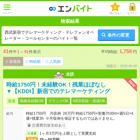
0
メニュー
気になる！
ログイン
検索結果
西武新宿でテレマーケティング・テレフォンオペ
条件の変更
レーター・コールセンターのバイト一覧
41
1,758
件中
1
～
41
件表示
平均時給:
円
新着順
時給順
人気順
掲載日：2026.08.06
未読
NEW
時給1750円！未経験OK！残業ほぼなし
▼【KDDI】新宿でのテレマーケティング
派遣
職種未経験OK
ブランクOK
WEB登録・面接OK
時給1750円 月収例 26万円 時給1750円×実働7h30m×週5日×4
給与
週+残業3h ※月収例を保証するものではありません。
交通費別途支給あり
1ヶ月3万円を上限として実費支給
交通費
25～30万円
月収例