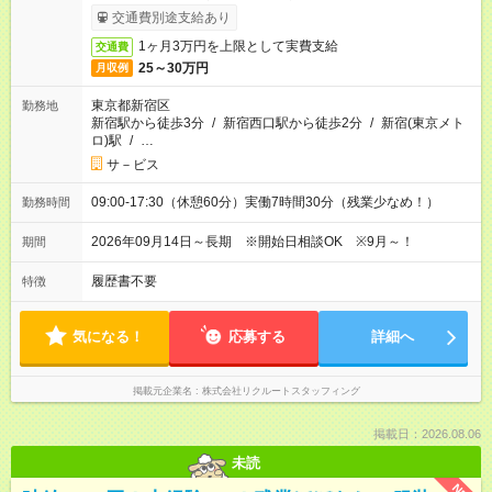
ービス利用可（利用条件有）
交通費別途支給あり
1ヶ月3万円を上限として実費支給
交通費
25～30万円
月収例
東京都新宿区
勤務地
新宿駅から徒歩3分
/
新宿西口駅から徒歩2分
/
新宿(東京メト
ロ)駅
/
…
サ－ビス
09:00-17:30（休憩60分）実働7時間30分（残業少なめ！）
勤務時間
2026年09月14日～長期 ※開始日相談OK ※9月～！
期間
履歴書不要
特徴
気になる！
応募する
詳細へ
掲載元企業名
株式会社リクルートスタッフィング
掲載日：2026.08.06
未読