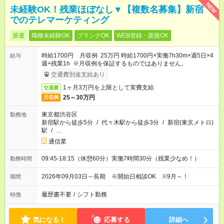
NEW
未経験OK！残業ほぼなし▼【複数名募集】新宿
でのテレマーケティング
派遣
職種未経験OK
ブランクOK
WEB登録・面接OK
時給1700円 月収例 25万円 時給1700円×実働7h30m×週5日×4
給与
週+残業1h ※月収例を保証するものではありません。
交通費別途支給あり
1ヶ月3万円を上限として実費支給
交通費
25～30万円
月収例
東京都渋谷区
勤務地
新宿駅から徒歩5分
/
代々木駅から徒歩3分
/
新宿(東京メトロ)
駅
/
…
通信業
09:45-18:15（休憩60分）実働7時間30分（残業少なめ！）
勤務時間
2026年09月03日～長期 ※開始日相談OK ※9月～！
期間
履歴書不要
/
シフト勤務
特徴
気になる！
応募する
詳細へ