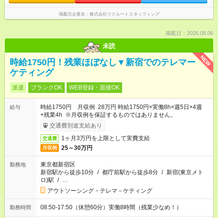
掲載元企業名
株式会社リクルートスタッフィング
掲載日：2026.08.06
未読
NEW
時給1750円！残業ほぼなし▼新宿でのテレマー
ケティング
派遣
ブランクOK
WEB登録・面接OK
時給1750円 月収例 28万円 時給1750円×実働8h×週5日×4週
給与
+残業4h ※月収例を保証するものではありません。
交通費別途支給あり
1ヶ月3万円を上限として実費支給
交通費
25～30万円
月収例
東京都新宿区
勤務地
新宿駅から徒歩10分
/
都庁前駅から徒歩8分
/
新宿(東京メト
ロ)駅
/
…
アウトソーシング・テレマ－ケティング
08:50-17:50（休憩60分）実働8時間（残業少なめ！）
勤務時間