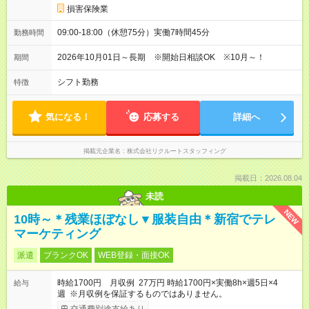
損害保険業
09:00-18:00（休憩75分）実働7時間45分
勤務時間
2026年10月01日～長期 ※開始日相談OK ※10月～！
期間
シフト勤務
特徴
気になる！
応募する
詳細へ
掲載元企業名
株式会社リクルートスタッフィング
掲載日：2026.08.04
未読
NEW
10時～＊残業ほぼなし▼服装自由＊新宿でテレ
マーケティング
派遣
ブランクOK
WEB登録・面接OK
時給1700円 月収例 27万円 時給1700円×実働8h×週5日×4
給与
週 ※月収例を保証するものではありません。