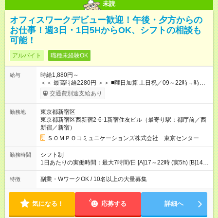
未読
オフィスワークデビュー歓迎！午後・夕方からの
お仕事！週3日・1日5HからOK、シフトの相談も
可能！
アルバイト
職種未経験OK
時給1,880円～
給与
＜＜ 最高時給2280円 ＞＞ ■曜日加算 土日祝／09～22時→時給
＋400円 ■時間加算 月曜／09～12時→時給＋200円 月曜／17～
交通費別途支給あり
22時→時給＋200円 金曜／17～22時→時給＋400円 ■導入研
修・OJT研修時： 時給1780円（各加算給無）
東京都新宿区
勤務地
━━━━━━━━━━━━━━━ ■月収例 ◎ロングシフト（週3日×実7h） [1]
東京都新宿区西新宿2-6-1新宿住友ビル（最寄り駅：都庁前／西
金曜日収：15160円×4日＝60640円 [2]土曜日収：15960円×5日
新宿／新宿）
＝79800円 [3]日曜日収：15960円×5日＝79800円 [1]＋[2]＋[3]＝
月収22万240円 ◎ショートシフト（週3日×実5h） [1]月曜日収：
ＳＯＭＰＯコミュニケーションズ株式会社 東京センター
10400円×4日＝41600円 [2]金曜日収：11400円×4日＝45600円
[3]土曜日収：11400円×5日＝57000円 [1]＋[2]＋[3]＝月収14万
シフト制
勤務時間
4200円 【試用期間】試用期間あり 試用期間の長さ：3ヶ月 ※ 雇
1日あたりの実働時間：最大7時間/日 [A]17～22時 (実5h) [B]14～
用形態と給与に、本採用時と異なる部分があります。 雇用形
22時 (実7h/休1h） ★週3～5日※土or日必須 ◎休日：平日メイン
態：本採用時と同じです。 給与：時給 1,780円以上 ※各加算給
※[B]OJT終了後要相談 ◎下記選択制 （1）曜日固定 週3～・土or
副業・WワークOK / 10名以上の大量募集
特徴
無
日必須 （2）月間シフト※規定 1ヶ月毎のシフト制 ※デビュー後
選択可 ▶ご確認 祝日/GW/年末年始等も シフト通りの出勤が必要
です
気になる！
応募する
詳細へ