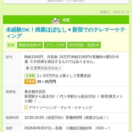
掲載元企業名
アデコ株式会社
掲載日：2026.07.29
未読
未経験OK！残業ほぼなし▼新宿でのテレマーケテ
ィング
派遣
職種未経験OK
ブランクOK
WEB登録・面接OK
時給1540円 月収例 24万円 時給1540円×実働8h×週5日×4
給与
週 ※月収例を保証するものではありません。
交通費別途支給あり
1ヶ月3万円を上限として実費支給
交通費
20～25万円
月収例
東京都渋谷区
勤務地
新宿駅から徒歩3分
/
代々木駅から徒歩10分
/
新宿(東京メト
ロ)駅
/
…
アウトソーシング・テレマ－ケティング
10:50-20:00（休憩70分）実働8時間（残業少なめ！）
勤務時間
2026年09月07日～長期 ※開始日相談OK ※9月～！
期間