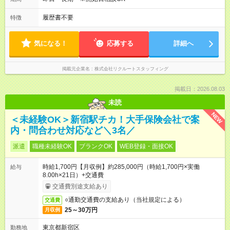
履歴書不要
特徴
気になる！
応募する
詳細へ
掲載元企業名
株式会社リクルートスタッフィング
掲載日：2026.08.03
未読
NEW
＜未経験OK＞新宿駅チカ！大手保険会社で案
内・問合わせ対応など＼3名／
派遣
職種未経験OK
ブランクOK
WEB登録・面接OK
時給1,700円【月収例】約285,000円（時給1,700円×実働
給与
8.00h×21日）+交通費
交通費別途支給あり
○通勤交通費の支給あり（当社規定による）
交通費
25～30万円
月収例
東京都新宿区
勤務地