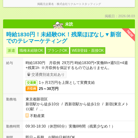
掲載元企業名
株式会社リクルートスタッフィング
掲載日：2026.08.03
未読
NEW
時給1830円！未経験OK！残業ほぼなし▼新宿
でのテレマーケティング
派遣
職種未経験OK
ブランクOK
WEB登録・面接OK
時給1830円 月収例 29万円 時給1830円×実働8h×週5日×4週
給与
+残業1h ※月収例を保証するものではありません。
交通費別途支給あり
1ヶ月3万円を上限として実費支給
交通費
25～30万円
月収例
東京都新宿区
勤務地
新宿駅から徒歩10分
/
西新宿駅から徒歩1分
/
新宿(東京メト
ロ)駅
/
…
不動産業
09:30-18:30（休憩60分）実働8時間（残業少なめ！）
勤務時間
即日～長期 ※開始日相談OK
期間