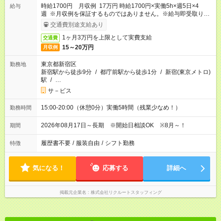
時給1700円 月収例 17万円 時給1700円×実働5h×週5日×4
給与
週 ※月収例を保証するものではありません。※給与即受取りサ
ービス利用可（利用条件有）
交通費別途支給あり
1ヶ月3万円を上限として実費支給
交通費
15～20万円
月収例
東京都新宿区
勤務地
新宿駅から徒歩9分
/
都庁前駅から徒歩1分
/
新宿(東京メトロ)
駅
/
…
サ－ビス
15:00-20:00（休憩0分）実働5時間（残業少なめ！）
勤務時間
2026年08月17日～長期 ※開始日相談OK ※8月～！
期間
履歴書不要
/
服装自由
/
シフト勤務
特徴
気になる！
応募する
詳細へ
掲載元企業名
株式会社リクルートスタッフィング