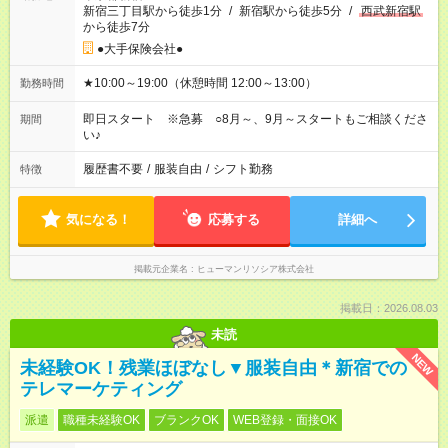
新宿三丁目駅から徒歩1分
/
新宿駅から徒歩5分
/
西武新宿駅
から徒歩7分
●大手保険会社●
★10:00～19:00（休憩時間 12:00～13:00）
勤務時間
即日スタート ※急募 ○8月～、9月～スタートもご相談くださ
期間
い♪
履歴書不要
/
服装自由
/
シフト勤務
特徴
気になる！
応募する
詳細へ
掲載元企業名
ヒューマンリソシア株式会社
掲載日：2026.08.03
未読
NEW
未経験OK！残業ほぼなし▼服装自由＊新宿での
テレマーケティング
派遣
職種未経験OK
ブランクOK
WEB登録・面接OK