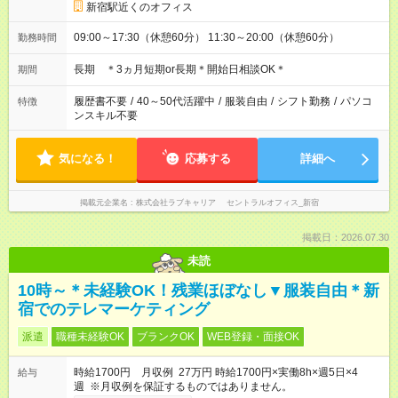
新宿駅近くのオフィス
09:00～17:30（休憩60分） 11:30～20:00（休憩60分）
勤務時間
長期 ＊3ヵ月短期or長期＊開始日相談OK＊
期間
履歴書不要
/
40～50代活躍中
/
服装自由
/
シフト勤務
/
パソコ
特徴
ンスキル不要
気になる！
応募する
詳細へ
掲載元企業名
株式会社ラブキャリア セントラルオフィス_新宿
掲載日：2026.07.30
未読
10時～＊未経験OK！残業ほぼなし▼服装自由＊新
宿でのテレマーケティング
派遣
職種未経験OK
ブランクOK
WEB登録・面接OK
時給1700円 月収例 27万円 時給1700円×実働8h×週5日×4
給与
週 ※月収例を保証するものではありません。