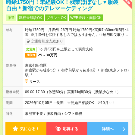
NEW
時給1750円！未経験OK！残業ほぼなし▼服装
自由＊新宿でのテレマーケティング
派遣
職種未経験OK
ブランクOK
WEB登録・面接OK
時給1750円 月収例 26万円 時給1750円×実働7h30m×週5日×4
給与
週 ※月収例を保証するものではありません。※給与即受取りサ
ービス利用可（利用条件有）
交通費別途支給あり
1ヶ月3万円を上限として実費支給
交通費
25～30万円
月収例
東京都新宿区
勤務地
新宿駅から徒歩5分
/
都庁前駅から徒歩3分
/
新宿(東京メトロ)
駅
/
…
リース
09:00-17:30（休憩60分）実働7時間30分（残業少なめ！）
勤務時間
2026年10月05日～長期 ※開始日相談OK ※10月～！
期間
履歴書不要
/
服装自由
/
シフト勤務
特徴
気になる！
応募する
詳細へ