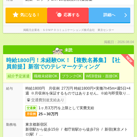
無
日必須 （2）月間シフト※規定 1ヶ月毎のシフト制 ※デビュー後
選択可 ▶ご確認 祝日/GW/年末年始等も シフト通りの出勤が必要
です
気になる！
応募する
詳細へ
掲載元企業名
ＳＯＭＰＯコミュニケーションズ株式会社 東京センター
掲載日：2026.08.04
未読
NEW
時給1800円！未経験OK！【複数名募集】【社
員前提】新宿でのテレマーケティング
紹介予定派遣
職種未経験OK
ブランクOK
WEB登録・面接OK
時給1800円 月収例 27万円 時給1800円×実働7h45m×週5日×4
給与
週 ※月収例を保証するものではありません。※給与即受取りサ
ービス利用可（利用条件有）
交通費別途支給あり
1ヶ月3万円を上限として実費支給
交通費
25～30万円
月収例
東京都新宿区
勤務地
新宿駅から徒歩15分
/
都庁前駅から徒歩7分
/
新宿(東京メト
ロ)駅
/
…