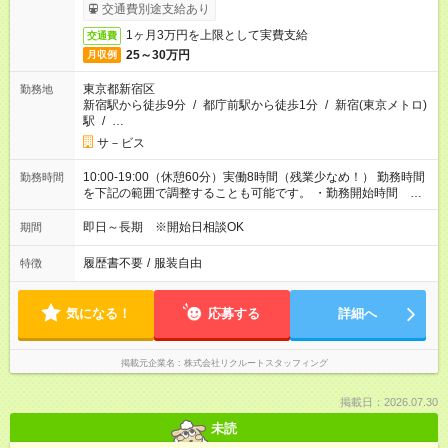
交通費別途支給あり
1ヶ月3万円を上限として実費支給
交通費
25～30万円
月収例
東京都新宿区
勤務地
新宿駅から徒歩9分
/
都庁前駅から徒歩1分
/
新宿(東京メトロ)
駅
/
…
サ－ビス
10:00-19:00（休憩60分）実働8時間（残業少なめ！） 勤務時間
勤務時間
を下記の範囲で調整することも可能です。 ・勤務開始時間
10:00～11:00 ・勤務終了時間 19:00～20:00
即日～長期 ※開始日相談OK
期間
履歴書不要
/
服装自由
特徴
気になる！
応募する
詳細へ
掲載元企業名
株式会社リクルートスタッフィング
掲載日：2026.07.30
未読