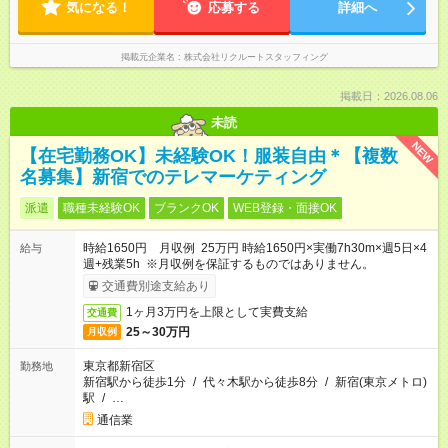
気になる！
応募する
詳細へ
掲載元企業名
株式会社リクルートスタッフィング
掲載日：2026.08.06
未読
NEW
【在宅勤務OK】未経験OK！服装自由＊【複数
名募集】新宿でのテレマーケティング
派遣
職種未経験OK
ブランクOK
WEB登録・面接OK
時給1650円 月収例 25万円 時給1650円×実働7h30m×週5日×4
給与
週+残業5h ※月収例を保証するものではありません。
交通費別途支給あり
1ヶ月3万円を上限として実費支給
交通費
25～30万円
月収例
東京都新宿区
勤務地
新宿駅から徒歩1分
/
代々木駅から徒歩8分
/
新宿(東京メトロ)
駅
/
…
通信業