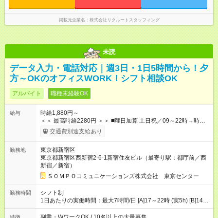
掲載元企業名
株式会社リクルートスタッフィング
未読
データ入力・電話対応｜週3日・1日5時間から！夕
方～OKのオフィスWORK！シフト相談OK
アルバイト
職種未経験OK
時給1,880円～
給与
＜＜ 最高時給2280円 ＞＞ ■曜日加算 土日祝／09～22時→時給
＋400円 ■時間加算 月曜／09～12時→時給＋200円 月曜／17～
交通費別途支給あり
22時→時給＋200円 金曜／17～22時→時給＋400円 ■導入研
修・OJT研修時： 時給1780円（各加算給無）
東京都新宿区
勤務地
━━━━━━━━━━━━━━━ ■月収例 ◎ロングシフト（週3日×実7h） [1]
東京都新宿区西新宿2-6-1新宿住友ビル（最寄り駅：都庁前／西
金曜日収：15160円×4日＝60640円 [2]土曜日収：15960円×5日
新宿／新宿）
＝79800円 [3]日曜日収：15960円×5日＝79800円 [1]＋[2]＋[3]＝
月収22万240円 ◎ショートシフト（週3日×実5h） [1]月曜日収：
ＳＯＭＰＯコミュニケーションズ株式会社 東京センター
10400円×4日＝41600円 [2]金曜日収：11400円×4日＝45600円
[3]土曜日収：11400円×5日＝57000円 [1]＋[2]＋[3]＝月収14万
シフト制
勤務時間
4200円 【試用期間】試用期間あり 試用期間の長さ：3ヶ月 ※ 雇
1日あたりの実働時間：最大7時間/日 [A]17～22時 (実5h) [B]14～
用形態と給与に、本採用時と異なる部分があります。 雇用形
22時 (実7h/休1h） ★週3～5日※土or日必須 ◎休日：平日メイン
態：本採用時と同じです。 給与：時給 1,780円以上 ※各加算給
※[B]OJT終了後要相談 ◎下記選択制 （1）曜日固定 週3～・土or
副業・WワークOK / 10名以上の大量募集
特徴