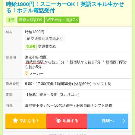
時給1800円！スニーカーOK！英語スキル生かせ
る！ホテル電話受付
派遣
職種未経験OK
WEB登録・面接OK
時給1800円
給与
交通費別途支給あり
交通費支給
交通費
東京都新宿区
勤務地
西武新宿駅
から徒歩1分
/
新宿駅から徒歩7分
/
新宿西口駅か
ら徒歩5分
メーカー
9:00～17:30(実働:7時間30分) (休憩60分) ※シフト制
勤務時間
【急募】即日～長期（3カ月以上）
期間
履歴書不要
/
40～50代活躍中
/
服装自由
/
シフト勤務
特徴
気になる！
応募する
詳細へ