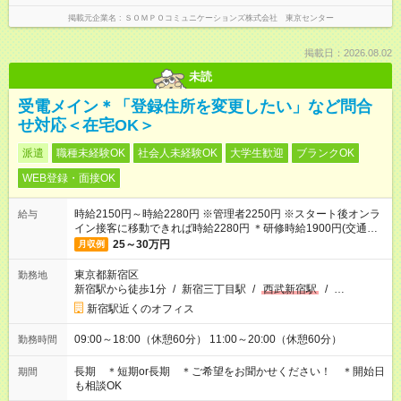
掲載元企業名
ＳＯＭＰＯコミュニケーションズ株式会社 東京センター
掲載日：2026.08.02
未読
受電メイン＊「登録住所を変更したい」など問合
せ対応＜在宅OK＞
派遣
職種未経験OK
社会人未経験OK
大学生歓迎
ブランクOK
WEB登録・面接OK
時給2150円～時給2280円 ※管理者2250円 ※スタート後オンラ
給与
イン接客に移動できれば時給2280円 ＊研修時給1900円(交通費
含む) ＊週払いOK
25～30万円
月収例
東京都新宿区
勤務地
新宿駅から徒歩1分
/
新宿三丁目駅
/
西武新宿駅
/
…
新宿駅近くのオフィス
09:00～18:00（休憩60分） 11:00～20:00（休憩60分）
勤務時間
長期 ＊短期or長期 ＊ご希望をお聞かせください！ ＊開始日
期間
も相談OK