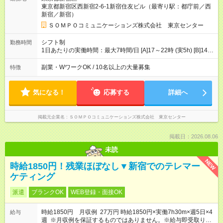
━━━━━━━━━━━━━━━ ■月収例 ◎ロングシフト（週3日×実7h） [1]
東京都新宿区西新宿2-6-1新宿住友ビル（最寄り駅：都庁前／西
金曜日収：15160円×4日＝60640円 [2]土曜日収：15960円×5日
新宿／新宿）
＝79800円 [3]日曜日収：15960円×5日＝79800円 [1]＋[2]＋[3]＝
月収22万240円 ◎ショートシフト（週3日×実5h） [1]月曜日収：
ＳＯＭＰＯコミュニケーションズ株式会社 東京センター
10400円×4日＝41600円 [2]金曜日収：11400円×4日＝45600円
[3]土曜日収：11400円×5日＝57000円 [1]＋[2]＋[3]＝月収14万
シフト制
勤務時間
4200円 【試用期間】試用期間あり 試用期間の長さ：3ヶ月 ※ 雇
1日あたりの実働時間：最大7時間/日 [A]17～22時 (実5h) [B]14～
用形態と給与に、本採用時と異なる部分があります。 雇用形
22時 (実7h/休1h） ★週3～5日※土or日必須 ◎休日：平日メイン
態：本採用時と同じです。 給与：時給 1,780円以上 ※各加算給
※[B]OJT終了後要相談 ◎下記選択制 （1）曜日固定 週3～・土or
副業・WワークOK / 10名以上の大量募集
特徴
無
日必須 （2）月間シフト※規定 1ヶ月毎のシフト制 ※デビュー後
選択可 ▶ご確認 祝日/GW/年末年始等も シフト通りの出勤が必要
です
気になる！
応募する
詳細へ
掲載元企業名
ＳＯＭＰＯコミュニケーションズ株式会社 東京センター
掲載日：2026.08.06
未読
NEW
時給1850円！残業ほぼなし▼新宿でのテレマー
ケティング
派遣
ブランクOK
WEB登録・面接OK
時給1850円 月収例 27万円 時給1850円×実働7h30m×週5日×4
給与
週 ※月収例を保証するものではありません。※給与即受取りサ