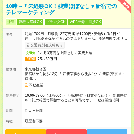
NEW
10時～＊未経験OK！残業ほぼなし▼新宿での
テレマーケティング
派遣
職種未経験OK
ブランクOK
WEB登録・面接OK
時給1700円 月収例 27万円 時給1700円×実働8h×週5日×4
給与
週 ※月収例を保証するものではありません。※給与即受取りサ
ービス利用可（利用条件有）
交通費別途支給あり
1ヶ月3万円を上限として実費支給
交通費
25～30万円
月収例
東京都新宿区
勤務地
新宿駅から徒歩12分
/
西新宿駅から徒歩4分
/
新宿(東京メト
ロ)駅
/
…
不動産業
10:00-19:00（休憩60分）実働8時間（残業少なめ！） 勤務時間
勤務時間
を下記の範囲で調整することも可能です。 ・勤務開始時間
10:00～13:00 ・実働 06:00～08:00
即日～長期
期間
履歴書不要
特徴