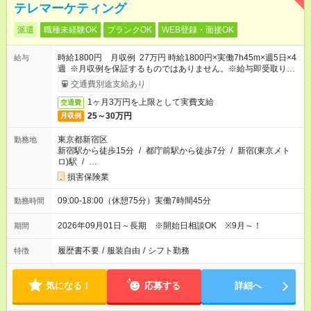
テレマーケティング
派遣
職種未経験OK
ブランクOK
WEB登録・面接OK
時給1800円 月収例 27万円 時給1800円×実働7h45m×週5日×4
給与
週 ※月収例を保証するものではありません。※給与即受取りサ
ービス利用可（利用条件有）
交通費別途支給あり
1ヶ月3万円を上限として実費支給
交通費
25～30万円
月収例
東京都新宿区
勤務地
新宿駅から徒歩15分
/
都庁前駅から徒歩7分
/
新宿(東京メト
ロ)駅
/
…
損害保険業
09:00-18:00（休憩75分）実働7時間45分
勤務時間
2026年09月01日～長期 ※開始日相談OK ※9月～！
期間
履歴書不要
/
服装自由
/
シフト勤務
特徴
気になる！
応募する
詳細へ