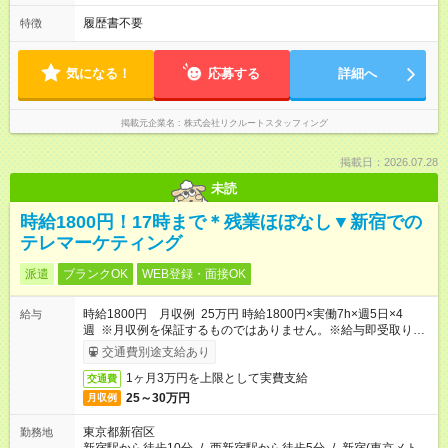
履歴書不要
特徴
気になる！
応募する
詳細へ
掲載元企業名
株式会社リクルートスタッフィング
掲載日：2026.07.28
未読
時給1800円！17時まで＊残業ほぼなし▼新宿での
テレマーケティング
派遣
ブランクOK
WEB登録・面接OK
時給1800円 月収例 25万円 時給1800円×実働7h×週5日×4
給与
週 ※月収例を保証するものではありません。※給与即受取りサ
ービス利用可（利用条件有）
交通費別途支給あり
1ヶ月3万円を上限として実費支給
交通費
25～30万円
月収例
東京都新宿区
勤務地