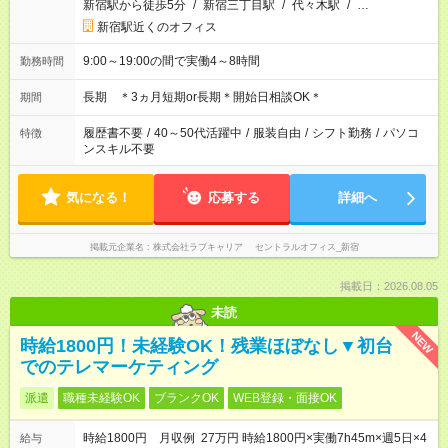
新宿駅から徒歩5分
/
新宿三丁目駅
/
代々木駅
/
…
新宿駅近くのオフィス
9:00～19:00の間で実働4～8時間
勤務時間
長期 ＊3ヵ月短期or長期＊開始日相談OK＊
期間
履歴書不要
/
40～50代活躍中
/
服装自由
/
シフト勤務
/
パソコ
特徴
ンスキル不要
気になる！
応募する
詳細へ
掲載元企業名
株式会社ラブキャリア セントラルオフィス_新宿
掲載日：2026.08.05
未読
NEW
時給1800円！未経験OK！残業ほぼなし▼初台
でのテレマーケティング
派遣
職種未経験OK
ブランクOK
WEB登録・面接OK
時給1800円 月収例 27万円 時給1800円×実働7h45m×週5日×4
給与