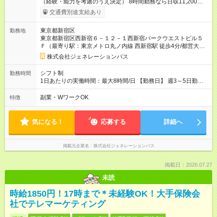
（経験・能力を考慮のうえ決定） 8時間勤務なら日収11,200円
以上。 安定してしっかり働きたい方におすすめです。
交通費別途支給あり
東京都新宿区
勤務地
東京都新宿区西新宿６－１２－１西新宿パークウエストビル５
Ｆ（最寄り駅：東京メトロ丸ノ内線 西新宿駅 徒歩4分/都営大江
戸線 都庁前駅 徒歩5分）
株式会社ジェネレーションパス
シフト制
勤務時間
1日あたりの実働時間：最大8時間/日 【勤務日】 週3～5日勤務
※日曜勤務可能な方は優遇 【勤務時間】 9：00～19：00の間で
シフト制 （実働6～8時間） 【休憩】 実働8時間の場合は1時間
副業・WワークOK
特徴
〈シフト例〉 9：00～18：00 10：00～19：00 9：00～15：
00 など フルタイム勤務も歓迎。 曜日・時間帯は面接時にご相談
ください。
気になる！
応募する
詳細へ
掲載元企業名
株式会社ジェネレーションパス
掲載日：2026.07.27
未読
時給1850円！17時まで＊未経験OK！大手保険会
社でテレマーケティング