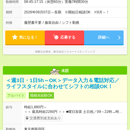
08:45-17:15（休憩60分）実働7時間30分
勤務時間
2026年09月07日～長期 ※開始日相談OK ※9月～！
期間
履歴書不要
/
服装自由
/
シフト勤務
特徴
気になる！
応募する
詳細へ
掲載元企業名
株式会社リクルートスタッフィング
未読
＜週3日・1日5h～OK＞データ入力＆電話対応／
ライフスタイルに合わせてシフトの相談OK！
アルバイト
職種未経験OK
時給1,880円～
給与
＜＜ 最高時給2280円 ＞＞ ■曜日加算 土日祝／09～22時→時給
＋400円 ■時間加算 月曜／09～12時→時給＋200円 月曜／17～
交通費別途支給あり
22時→時給＋200円 金曜／17～22時→時給＋400円 ■導入研
修・OJT研修時： 時給1780円（各加算給無）
東京都新宿区
勤務地