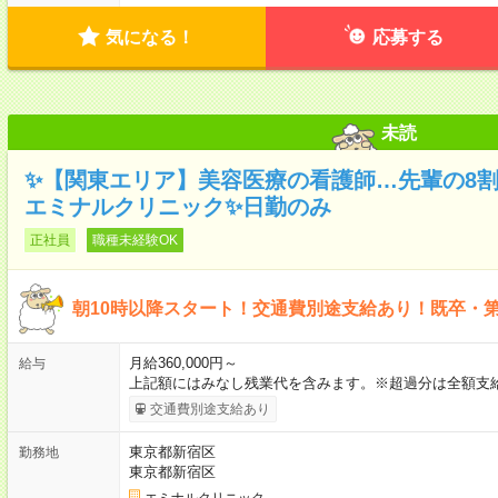
気になる！
応募する
未読
✨【関東エリア】美容医療の看護師…先輩の8
エミナルクリニック✨日勤のみ
正社員
職種未経験OK
朝10時以降スタート！交通費別途支給あり！既卒・
月給360,000円～
給与
上記額にはみなし残業代を含みます。※超過分は全額支給
交通費別途支給あり
東京都新宿区
勤務地
東京都新宿区
エミナルクリニック