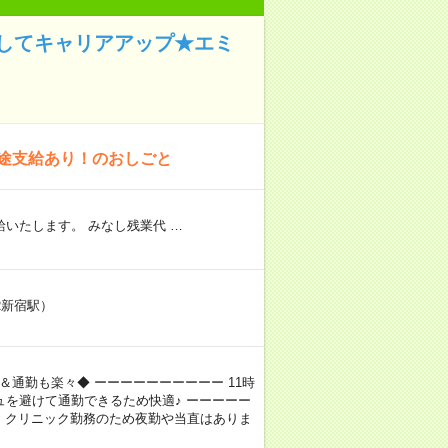
してキャリアアップ★エミ
別途支給あり！のおしごと
いたします。 みなし残業代 …
R新宿駅）
＆通勤も楽々◆ ーーーーーーーーーー 11時
を避けて通勤できるため快適♪ ーーーーー
ー クリニック勤務のため夜勤や当直はありま