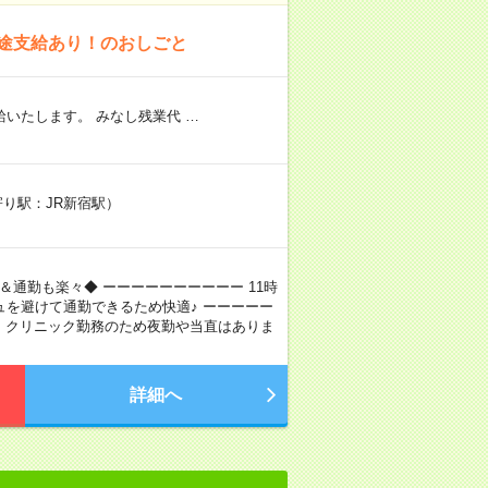
別途支給あり！のおしごと
いたします。 みなし残業代 …
寄り駅：JR新宿駅）
＆通勤も楽々◆ ーーーーーーーーーー 11時
を避けて通勤できるため快適♪ ーーーーー
ー クリニック勤務のため夜勤や当直はありま
詳細へ