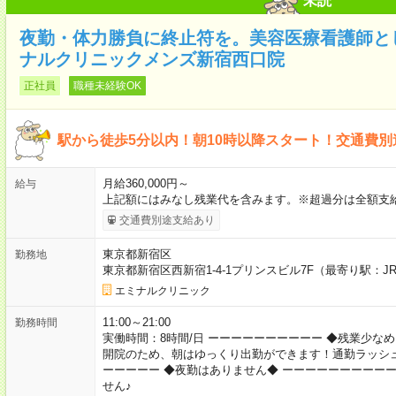
未読
夜勤・体力勝負に終止符を。美容医療看護師と
ナルクリニックメンズ新宿西口院
正社員
職種未経験OK
駅から徒歩5分以内！朝10時以降スタート！交通費
月給360,000円～
給与
上記額にはみなし残業代を含みます。※超過分は全額支給
交通費別途支給あり
東京都新宿区
勤務地
東京都新宿区西新宿1-4-1プリンスビル7F（最寄り駅：J
エミナルクリニック
11:00～21:00
勤務時間
実働時間：8時間/日 ーーーーーーーーーー ◆残業少なめ
開院のため、朝はゆっくり出勤ができます！通勤ラッシュ
ーーーーー ◆夜勤はありません◆ ーーーーーーーーー
せん♪