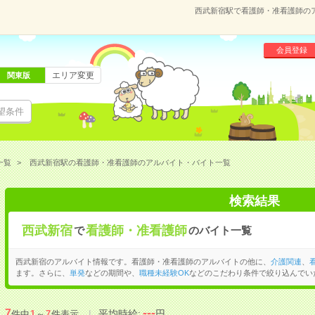
西武新宿駅で看護師・准看護師の
会員登録
エリア変更
関東版
望条件
一覧
西武新宿駅の看護師・准看護師のアルバイト・バイト一覧
検索結果
西武新宿
看護師・准看護師
で
のバイト一覧
西武新宿のアルバイト情報です。看護師・准看護師のアルバイトの他に、
介護関連
、
ます。さらに、
単発
などの期間や、
職種未経験OK
などのこだわり条件で絞り込んでい
---
7
平均時給:
円
件中
1
～
7
件表示