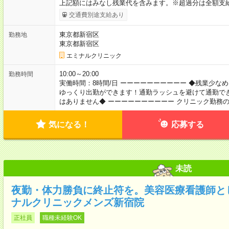
上記額にはみなし残業代を含みます。※超過分は全額支給
交通費別途支給あり
東京都新宿区
勤務地
東京都新宿区
エミナルクリニック
10:00～20:00
勤務時間
実働時間：8時間/日 ーーーーーーーーーー ◆残業少な
ゆっくり出勤ができます！通勤ラッシュを避けて通勤でき
はありません◆ ーーーーーーーーーー クリニック勤務
気になる！
応募する
未読
夜勤・体力勝負に終止符を。美容医療看護師と
ナルクリニックメンズ新宿院
正社員
職種未経験OK