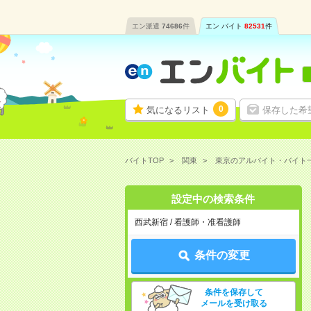
エン派遣
74686
件
エン バイト
82531
件
0
気になるリスト
保存した希
バイトTOP
関東
東京のアルバイト・バイト
設定中の検索条件
西武新宿 / 看護師・准看護師
条件の変更
条件を保存して
メールを受け取る