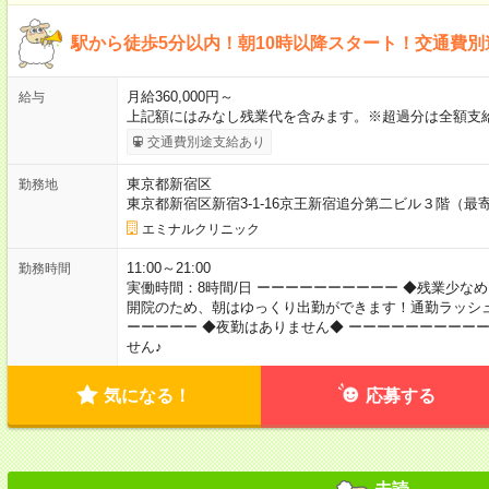
駅から徒歩5分以内！朝10時以降スタート！交通費
月給360,000円～
給与
上記額にはみなし残業代を含みます。※超過分は全額支給
交通費別途支給あり
東京都新宿区
勤務地
東京都新宿区新宿3-1-16京王新宿追分第二ビル３階（最
エミナルクリニック
11:00～21:00
勤務時間
実働時間：8時間/日 ーーーーーーーーーー ◆残業少なめ
開院のため、朝はゆっくり出勤ができます！通勤ラッシュ
ーーーーー ◆夜勤はありません◆ ーーーーーーーーー
せん♪
気になる！
応募する