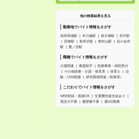
他の検索結果を見る
勤務地でバイト情報をさがす
高田馬場駅
本川越駅
南大塚駅
所沢駅
田無駅
新所沢駅
東村山駅
花小金井
駅
鷺ノ宮駅
職種でバイト情報をさがす
介護関連
看護助手
医療事務・病院受付
その他医療・介護・保育系
保育士
治
験・CRA関連
研究開発関連（医療系）
こだわりでバイト情報をさがす
WEB登録・面接OK
交通費別途支給あり
英語力不要
履歴書不要
週5日勤務