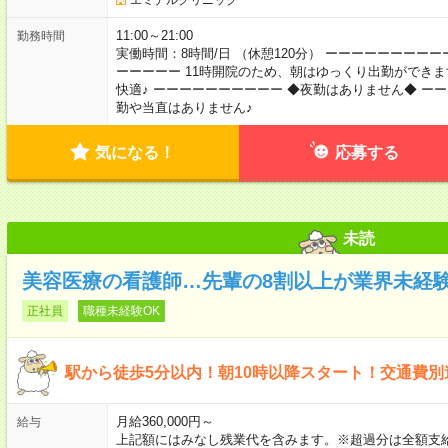
11:00～21:00
勤務時間
実働時間：8時間/日 （休憩120分） ーーーーーーーー
ーーーーー 11時開院のため、朝はゆっくり出勤ができ
快適♪ ーーーーーーーーーー ◆夜勤はありません◆ ー
勤や当直はありません♪
気になる！
応募する
未読
美容医療の看護師…先輩の8割以上が業界未経
正社員
職種未経験OK
駅から徒歩5分以内！朝10時以降スタート！交通費
月給360,000円～
給与
上記額にはみなし残業代を含みます。※超過分は全額支給