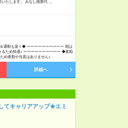
いたします。 みなし残業代 …
め＆通勤も楽々◆ ーーーーーーーーーー 朝は
るため快適♪ ーーーーーーーーーー ◆夜勤
のため夜勤や当直はありません♪
詳細へ
してキャリアアップ★エミ