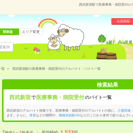
西武新宿駅で医療事務・病院受付の
会員登録
エリア変更
関東版
望条件
一覧
西武新宿駅の医療事務・病院受付のアルバイト・バイト一覧
検索結果
西武新宿
医療事務・病院受付
で
のバイト一覧
西武新宿のアルバイト情報です。医療事務・病院受付のアルバイトの他に、
介護関連
ます。さらに、
単発
などの期間や、
職種未経験OK
などのこだわり条件で絞り込んでい
1,533
7
平均時給:
円
件中
1
～
7
件表示