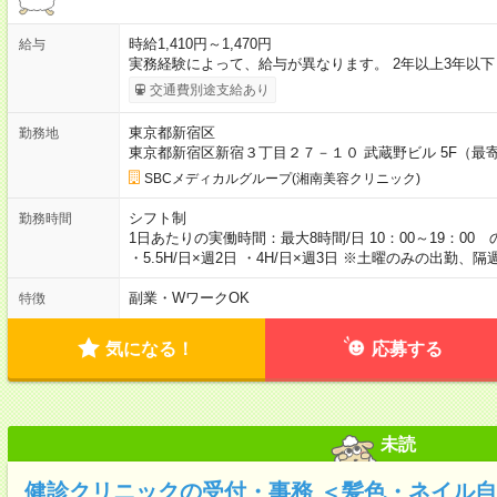
時給1,410円～1,470円
給与
実務経験によって、給与が異なります。 2年以上3年以下：1
交通費別途支給あり
東京都新宿区
勤務地
東京都新宿区新宿３丁目２７－１０ 武蔵野ビル 5F（最
SBCメディカルグループ(湘南美容クリニック)
シフト制
勤務時間
1日あたりの実働時間：最大8時間/日 10：00～19：
・5.5H/日×週2日 ・4H/日×週3日 ※土曜のみの出勤
副業・WワークOK
特徴
気になる！
応募する
未読
健診クリニックの受付・事務 ＜髪色・ネイル