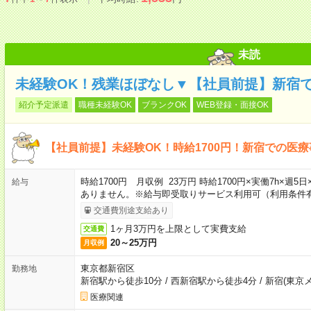
未読
未経験OK！残業ほぼなし▼【社員前提】新宿
紹介予定派遣
職種未経験OK
ブランクOK
WEB登録・面接OK
【社員前提】未経験OK！時給1700円！新宿での医療
時給1700円 月収例 23万円 時給1700円×実働7h×週
給与
ありません。※給与即受取りサービス利用可（利用条件
交通費別途支給あり
1ヶ月3万円を上限として実費支給
交通費
20～25万円
月収例
東京都新宿区
勤務地
新宿駅から徒歩10分
/
西新宿駅から徒歩4分
/
新宿(東京
医療関連