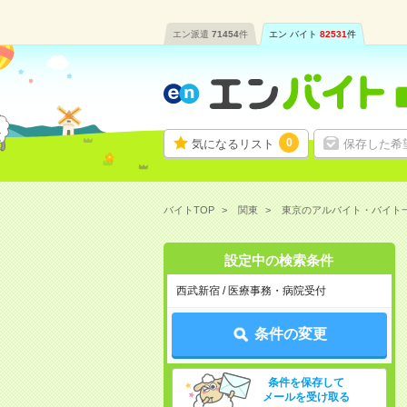
エン派遣
71454
件
エン バイト
82531
件
0
気になるリスト
保存した希
バイトTOP
関東
東京のアルバイト・バイト
設定中の検索条件
西武新宿 / 医療事務・病院受付
条件の変更
条件を保存して
メールを受け取る