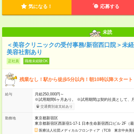
気になる！
応募する
未読
＜美容クリニックの受付事務/新宿西口院＞未経験
美容社割あり
正社員
職種未経験OK
残業なし！駅から徒歩5分以内！朝10時以降スタート
月給250,000円～
給与
※試用期間6ヶ月あり。 ※試用期間は契約社員として、
交通費別途支給あり
東京都新宿区
勤務地
東京都新宿区西新宿1-17-1 日本生命新宿西口ビル 2F
医療法人社団メディカルフロンティア（TCB 東京中央美