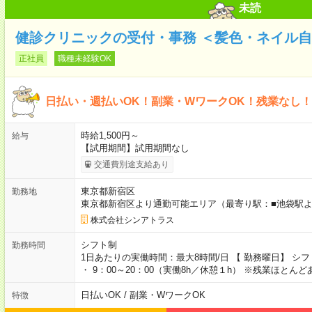
未読
健診クリニックの受付・事務 ＜髪色・ネイル
正社員
職種未経験OK
日払い・週払いOK！副業・WワークOK！残業なし
時給1,500円～
給与
【試用期間】試用期間なし
交通費別途支給あり
東京都新宿区
勤務地
東京都新宿区より通勤可能エリア（最寄り駅：■池袋駅よ
株式会社シンアトラス
シフト制
勤務時間
1日あたりの実働時間：最大8時間/日 【 勤務曜日】 シ
・ 9：00～20：00（実働8h／休憩１h） ※残業ほと
日払いOK / 副業・WワークOK
特徴