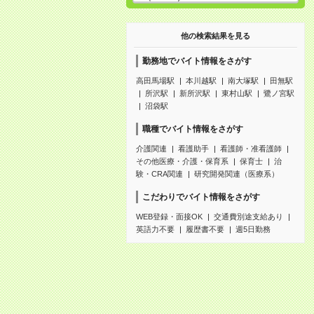
他の検索結果を見る
勤務地でバイト情報をさがす
高田馬場駅
本川越駅
南大塚駅
田無駅
所沢駅
新所沢駅
東村山駅
鷺ノ宮駅
沼袋駅
職種でバイト情報をさがす
介護関連
看護助手
看護師・准看護師
その他医療・介護・保育系
保育士
治
験・CRA関連
研究開発関連（医療系）
こだわりでバイト情報をさがす
WEB登録・面接OK
交通費別途支給あり
英語力不要
履歴書不要
週5日勤務