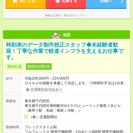
気になる！
応募する
詳細へ
掲載元企業名
株式会社ラフライン
未読
時刻表のデータ制作校正スタッフ◆未経験者歓
迎！丁寧な作業で鉄道インフラを支えるお仕事で
す。
契約社員
職種未経験OK
月給209,000円～224,000円
給与
◎スキルや経験を考慮して決定します。 ◎時間外手当は1分単位
で全額支給します。 ◎賞与年２回支給（昨年度実績：年3ヶ月
交通費別途支給あり
分） ※副業不可 【試用期間】試用期間あり 試用期間の長さ：2
ヶ月 雇用形態、給与は本採用時と同じです。
東京都千代田区
勤務地
東京都千代田区神田駿河台2-3-11ヒューリック御茶ノ水ビル
（最寄り駅：各線「御茶ノ水駅」）
（株）交通新聞社
フレックスタイム制
勤務時間
フルフレックス 標準労働時間：1日あたり8時間 標準労働時間：