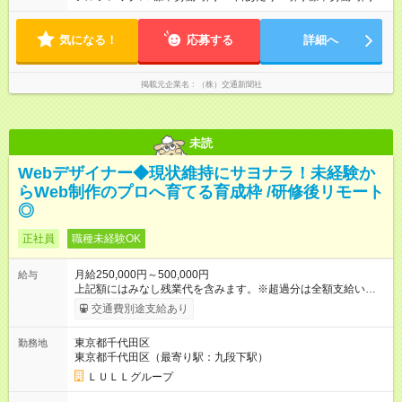
1日あたり8時間（コアタイムなし） ※一般的な日勤の時間に働
く社員が多いです。所用による出退勤時間は柔軟に調整可能。
気になる！
出社は5時～15時、終業は11時～22時、1日の最短労働時間は4
応募する
詳細へ
時間です（フレキシブルタイム）。 ※残業は12月～2月の最繁忙
期で月30～40時間程度、生じています。
掲載元企業名
（株）交通新聞社
未読
Webデザイナー◆現状維持にサヨナラ！未経験か
らWeb制作のプロへ育てる育成枠 /研修後リモート
◎
正社員
職種未経験OK
月給250,000円～500,000円
給与
上記額にはみなし残業代を含みます。※超過分は全額支給いたし
ます。 みなし残業代 21,675円／月 みなし残業時間 12時間／月 -
交通費別途支給あり
------------------------------------------------------- ≪経験者の方は以下と
なります≫ --------------------------------------------------------- ◎月給35
東京都千代田区
勤務地
万円～＋業績賞与＋交通費＋各種手当 ※固定残業代（30時間/6
東京都千代田区（最寄り駅：九段下駅）
万6，610円分）を含む。超過分は追加支給いたします 能力やス
キルを考慮し初任給を決定。経験者の方は前給考慮も可能で
ＬＵＬＬグループ
す！ ◎昇給年1回（研修終了後） ◎賞与年2回（2月・8月）＋業