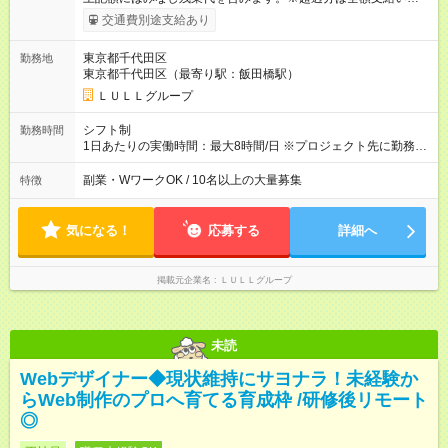
ます。 みなし残業代 21,675円／月 みなし残業時間 12時間／月 -
交通費別途支給あり
------------------------------------------------------- ≪経験者の方は以下と
なります≫ --------------------------------------------------------- ◎月給35
東京都千代田区
勤務地
万円～＋業績賞与＋交通費＋各種手当 ※固定残業代（30時間/6
東京都千代田区（最寄り駅：飯田橋駅）
万6，610円分）を含む。超過分は追加支給いたします 能力やス
キルを考慮し初任給を決定。経験者の方は前給考慮も可能で
ＬＵＬＬグループ
す！ ◎昇給年1回（研修終了後） ◎賞与年2回（2月・8月）＋業
績賞与あり ◤スキルアップも、収入アップも。◢ 入社後の成長
シフト制
勤務時間
や頑張りは、しっかり給与で還元しています。 実際にほぼ全員
1日あたりの実働時間：最大8時間/日 ※プロジェクト先に勤務時
が入社1年以内に昇給を実現。 なかには転職後に年収250万円以
間は異なります 【シフト例】 ・10時00分～19時00分 ・9時00
上アップした社員も。 エンジニアへの還元率は業界高水準の
分～18時00分 平均残業時間：月10時間以内
副業・WワークOK / 10名以上の大量募集
特徴
87％。 スキルを磨いた分だけ、収入アップも目指せる環境で
す！ 【試用期間】試用期間あり 試用期間の長さ：6ヶ月 ※ 雇用
形態と給与に、本採用時と異なる部分があります。 雇用形態：
気になる！
応募する
詳細へ
中途採用（契約社員） 給与：月給 230,000円以上 上記額にはみ
なし残業代を含みます。※超過分は全額支給いたします。 みな
し残業代 21,329円／月 みなし残業時間 13時間／月 ※交通費は
掲載元企業名
ＬＵＬＬグループ
別途支給いたします ※研修期間中（最大12ヶ月間）も、試用期
間中と同一の給与となります。
未読
Webデザイナー◆現状維持にサヨナラ！未経験か
らWeb制作のプロへ育てる育成枠 /研修後リモート
◎