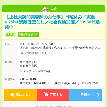
未読
【正社員訪問美容師のお仕事】日曜休み／実働
6.75h&残業ほぼなし／社会保険完備／30~50代活
躍中
正社員
職種未経験OK
月給240,000円～420,000円
給与
上記額にはみなし残業代を含みます。※超過分は全額支給いたし
ます。 みなし残業代 56,772円／月 みなし残業時間 41.5時間／
交通費別途支給あり
月 【みなし残業について】 みなし残業には帰宅時間と帰宅後の
簡単なメール対応、カルテ整理等の業務を想定しています。 実
東京都文京区
勤務地
働がなくても固定の手当としてお支払いしています。 施設での
東京都文京区
稼働が長引いた場合、その分の残業代をお支払いいたします。
【モデル年収】 入社2年目/チーフスタイリスト/40代：29万円
ディチャーム株式会社
（週5日勤務、担当業務手当含む） 入社4年目/チームリーダ
ー/50代：35万円（週5日勤務、自家用車手当、担当業務手当含
9:00～16:40
勤務時間
む） 入社12年目/エリアマネージャー/40代：55万円（週6日勤
実働時間：6時間40分/日 ［実働6時間40分/日］ ※その日の施術
務、自家用車手当、担当業務手当含む） ※年2回人事考課による
が早く終わった場合早めに帰宅できます。早めに帰宅の場合も
昇給あり 【各種手当】 土曜手当：1，000円、祝日手当：2，
給与は変わらないのでご安心ください。 ※残業時間は最長で月
000円 自家用車手当：25，000～35，000円（居住地域によ
気になる！
10時間程度、介護施設への訪問となるので遅くとも18時頃には
応募する
詳細へ
る）、遠距離手当：移動距離・移動方法に応じて支給 各種担当
終了します ※勤務地により多少の前後有 ※移動時間別
業務手当：担当業務・エリアに応じて支給 その他手当（通信手
当、アサイン協力手当、教育担当手当など） 【試用期間】試用
掲載元企業名
ディチャーム株式会社