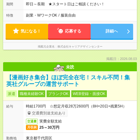
即日～長期 ★スタート日はご相談ください！
期間
副業・WワークOK
/
服装自由
特徴
気になる！
応募する
詳細へ
掲載元企業名
株式会社キャリアデザインセンター
掲載日：2026.08.03
未読
【漫画好き集合】ほぼ完全在宅！スキル不問！集
英社グループの運営サポート
派遣
職種未経験OK
ブランクOK
WEB登録・面接OK
時給1700円 ☆想定月収28万2600円（8H×20日+残業5H）
給与
交通費別途支給あり
実費全額支給
交通費
25～30万円
月収例
東京都千代田区
勤務地