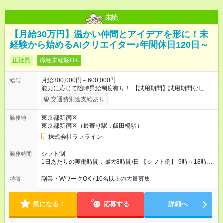
未読
【月給30万円】温かい仲間とアイデアを形に！未
経験から始めるAIクリエイター♪年間休日120日～
正社員
職種未経験OK
月給300,000円～600,000円
給与
能力に応じて随時昇給制度有り！ 【試用期間】試用期間なし
交通費別途支給あり
東京都新宿区
勤務地
東京都新宿区（最寄り駅：飯田橋駅）
株式会社ラフライン
シフト制
勤務時間
1日あたりの実働時間：最大8時間/日 【シフト例】 9時～18時
10時～19時 11時～20時 休憩1時間以上！
副業・WワークOK / 10名以上の大量募集
特徴
気になる！
応募する
詳細へ