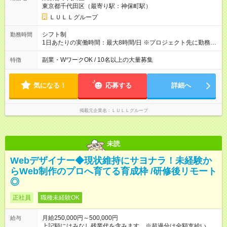
万円～＋業績賞与＋交通費＋各種手当 ※固定残業代（30時間/6
東京都千代田区（最寄り駅：神保町駅）
万6，610円分）を含む。超過分は追加支給いたします 能力やス
キルを考慮し初任給を決定。経験者の方は前給考慮も可能で
ＬＵＬＬグループ
す！ ◎昇給年1回（研修終了後） ◎賞与年2回（2月・8月）＋業
績賞与あり ◤スキルアップも、収入アップも。◢ 入社後の成長
シフト制
勤務時間
や頑張りは、しっかり給与で還元しています。 実際にほぼ全員
1日あたりの実働時間：最大8時間/日 ※プロジェクト先に勤務時
が入社1年以内に昇給を実現。 なかには転職後に年収250万円以
間は異なります 【シフト例】 ・10時00分～19時00分 ・9時00
上アップした社員も。 エンジニアへの還元率は業界高水準の
分～18時00分 平均残業時間：月10時間以内
副業・WワークOK / 10名以上の大量募集
特徴
87％。 スキルを磨いた分だけ、収入アップも目指せる環境で
す！ 【試用期間】試用期間あり 試用期間の長さ：6ヶ月 ※ 雇用
形態と給与に、本採用時と異なる部分があります。 雇用形態：
気になる！
応募する
詳細へ
中途採用（契約社員） 給与：月給 230,000円以上 上記額にはみ
なし残業代を含みます。※超過分は全額支給いたします。 みな
し残業代 21,329円／月 みなし残業時間 13時間／月 ※交通費は
掲載元企業名
ＬＵＬＬグループ
別途支給いたします ※研修期間中（最大12ヶ月間）も、試用期
間中と同一の給与となります。
未読
Webデザイナー◆現状維持にサヨナラ！未経験か
らWeb制作のプロへ育てる育成枠 /研修後リモート
◎
正社員
職種未経験OK
月給250,000円～500,000円
給与
上記額にはみなし残業代を含みます。※超過分は全額支給いたし