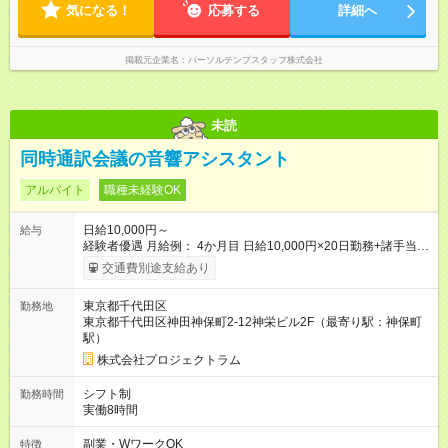
気になる！
応募する
詳細へ
掲載元企業名
パーソルテンプスタッフ株式会社
未読
同時通訳会議の音響アシスタント
アルバイト
職種未経験OK
日給10,000円～
給与
経験者優遇 月給例： 4か月目 日給10,000円×20日勤務+諸手当
=243,800円 2年目 日給15,000円×20日勤務+諸手当=368,000円
交通費別途支給あり
東京都千代田区
勤務地
東京都千代田区神田神保町2-12神栄ビル2F（最寄り駅：神保町
駅）
株式会社プロジェクトラム
シフト制
勤務時間
実働8時間
副業・WワークOK
特徴