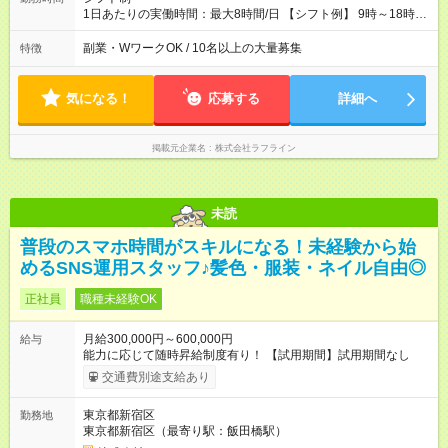
1日あたりの実働時間：最大8時間/日 【シフト例】 9時～18時
10時～19時 11時～20時 休憩1時間以上！
副業・WワークOK / 10名以上の大量募集
特徴
気になる！
応募する
詳細へ
掲載元企業名
株式会社ラフライン
未読
普段のスマホ時間がスキルになる！未経験から始
めるSNS運用スタッフ♪髪色・服装・ネイル自由◎
正社員
職種未経験OK
月給300,000円～600,000円
給与
能力に応じて随時昇給制度有り！ 【試用期間】試用期間なし
交通費別途支給あり
東京都新宿区
勤務地
東京都新宿区（最寄り駅：飯田橋駅）