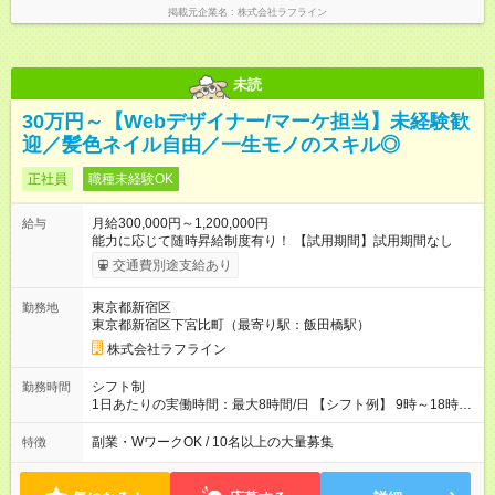
掲載元企業名
株式会社ラフライン
未読
30万円～【Webデザイナー/マーケ担当】未経験歓
迎／髪色ネイル自由／一生モノのスキル◎
正社員
職種未経験OK
月給300,000円～1,200,000円
給与
能力に応じて随時昇給制度有り！ 【試用期間】試用期間なし
交通費別途支給あり
東京都新宿区
勤務地
東京都新宿区下宮比町（最寄り駅：飯田橋駅）
株式会社ラフライン
シフト制
勤務時間
1日あたりの実働時間：最大8時間/日 【シフト例】 9時～18時
10時～19時 11時～20時 休憩1時間以上！
副業・WワークOK / 10名以上の大量募集
特徴