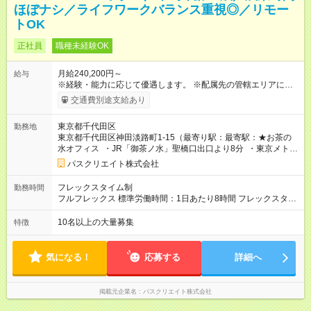
ほぼナシ／ライフワークバランス重視◎／リモー
トOK
正社員
職種未経験OK
月給240,200円～
給与
※経験・能力に応じて優遇します。 ※配属先の管轄エリアに準じ
て支給いたします。エリアのご希望は考慮しますのでお気軽に
交通費別途支給あり
ご相談ください♪ ■□ 東日本エリア□■ 月給24万200円～（固定残
業代含む） ※固定残業代は、時間外労働の有無に関わらず月15
東京都千代田区
勤務地
時間分を、月2万5200円～支給。 ※上記を超える時間外労働分
東京都千代田区神田淡路町1-15（最寄り駅：最寄駅：★お茶の
は追加で支給。 ＜試用期間中＞ 月給22万円～ ※残業代別途支給
水オフィス ・JR「御茶ノ水」聖橋口出口より8分 ・東京メトロ
（試用期間中は固定残業代はありません） 【試用期間】試用期
千代田線「新御茶ノ水」より徒歩8分 ・東京メトロ丸の内線
間あり 試用期間の長さ：12ヶ月 ※ 雇用形態と給与に、本採用時
パスクリエイト株式会社
「淡路町」より徒歩5分 ・都営新宿線「小川町」より徒歩5分）
と異なる部分があります。 雇用形態：本採用時と同じです。 給
与：月給 220,000円以上 試用期間中は固定残業代はありません
フレックスタイム制
勤務時間
フルフレックス 標準労働時間：1日あたり8時間 フレックスタイ
ム制（標準労働時間8時間） フレキシブルタイム/定めなし コア
タイム/定めなし 標準的な勤務例/9:00～18:00 ※研修期間中は
10名以上の大量募集
特徴
9:00～18:00（実働8時間）となります。
気になる！
応募する
詳細へ
掲載元企業名
パスクリエイト株式会社