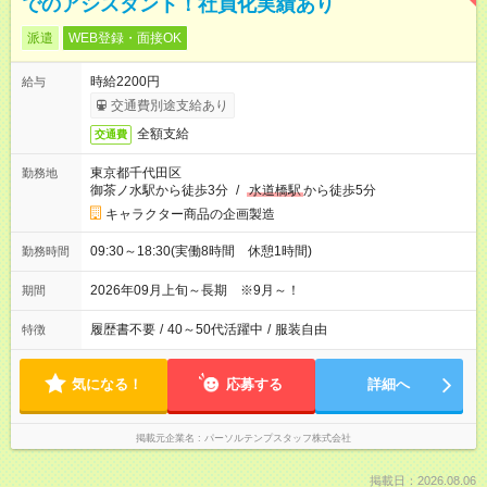
でのアシスタント！社員化実績あり
派遣
WEB登録・面接OK
時給2200円
給与
交通費別途支給あり
全額支給
交通費
東京都千代田区
勤務地
御茶ノ水駅から徒歩3分
/
水道橋駅
から徒歩5分
キャラクター商品の企画製造
09:30～18:30(実働8時間 休憩1時間)
勤務時間
2026年09月上旬～長期 ※9月～！
期間
履歴書不要
/
40～50代活躍中
/
服装自由
特徴
気になる！
応募する
詳細へ
掲載元企業名
パーソルテンプスタッフ株式会社
掲載日：2026.08.06