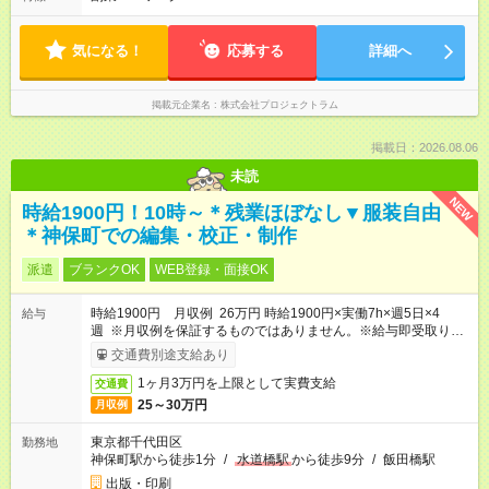
気になる！
応募する
詳細へ
掲載元企業名
株式会社プロジェクトラム
掲載日：2026.08.06
未読
NEW
時給1900円！10時～＊残業ほぼなし▼服装自由
＊神保町での編集・校正・制作
派遣
ブランクOK
WEB登録・面接OK
時給1900円 月収例 26万円 時給1900円×実働7h×週5日×4
給与
週 ※月収例を保証するものではありません。※給与即受取りサ
ービス利用可（利用条件有）
交通費別途支給あり
1ヶ月3万円を上限として実費支給
交通費
25～30万円
月収例
東京都千代田区
勤務地
神保町駅から徒歩1分
/
水道橋駅
から徒歩9分
/
飯田橋駅
出版・印刷