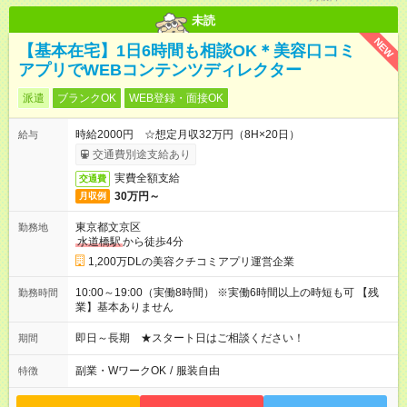
未読
NEW
【基本在宅】1日6時間も相談OK＊美容口コミ
アプリでWEBコンテンツディレクター
派遣
ブランクOK
WEB登録・面接OK
時給2000円 ☆想定月収32万円（8H×20日）
給与
交通費別途支給あり
実費全額支給
交通費
30万円～
月収例
東京都文京区
勤務地
水道橋駅
から徒歩4分
1,200万DLの美容クチコミアプリ運営企業
10:00～19:00（実働8時間） ※実働6時間以上の時短も可 【残
勤務時間
業】基本ありません
即日～長期 ★スタート日はご相談ください！
期間
副業・WワークOK
/
服装自由
特徴