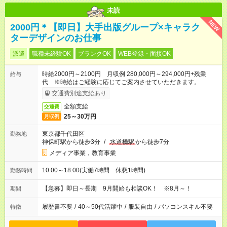
未読
NEW
2000円＊【即日】大手出版グループ×キャラク
ターデザインのお仕事
派遣
職種未経験OK
ブランクOK
WEB登録・面接OK
時給2000円～2100円 月収例 280,000円～294,000円+残業
給与
代 ※時給はご経験に応じてご案内させていただきます。
交通費別途支給あり
全額支給
交通費
25～30万円
月収例
東京都千代田区
勤務地
神保町駅から徒歩3分
/
水道橋駅
から徒歩7分
メディア事業，教育事業
10:00～18:00(実働7時間 休憩1時間)
勤務時間
【急募】即日～長期 9月開始も相談OK！ ※8月～！
期間
履歴書不要
/
40～50代活躍中
/
服装自由
/
パソコンスキル不要
特徴