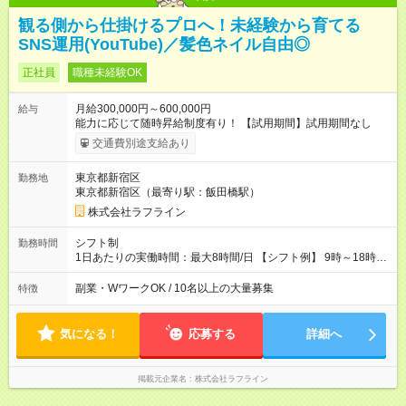
観る側から仕掛けるプロへ！未経験から育てる
SNS運用(YouTube)／髪色ネイル自由◎
正社員
職種未経験OK
月給300,000円～600,000円
給与
能力に応じて随時昇給制度有り！ 【試用期間】試用期間なし
交通費別途支給あり
東京都新宿区
勤務地
東京都新宿区（最寄り駅：飯田橋駅）
株式会社ラフライン
シフト制
勤務時間
1日あたりの実働時間：最大8時間/日 【シフト例】 9時～18時
10時～19時 11時～20時 休憩1時間以上！
副業・WワークOK / 10名以上の大量募集
特徴
気になる！
応募する
詳細へ
掲載元企業名
株式会社ラフライン