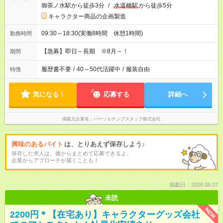
御茶ノ水駅から徒歩3分
/
水道橋駅
から徒歩5分
キャラクター商品の企画製造
09:30～18:30(実働8時間 休憩1時間)
勤務時間
【急募】即日～長期 ※8月～！
期間
履歴書不要
/
40～50代活躍中
/
服装自由
特徴
気になる！
応募する
詳細へ
掲載元企業名
パーソルテンプスタッフ株式会社
興味のあるバイト
は、とりあえず保存しよう♪
保存した求人は、後からまとめて応募できるよ。
企業からアプローチが届くことも！
掲載日：2026.08.07
未読
NEW
2200円＊【在宅あり】キャラクターグッズ会社