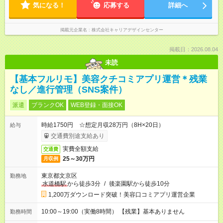
気になる！
応募する
詳細へ
掲載元企業名
株式会社キャリアデザインセンター
掲載日：2026.08.04
未読
【基本フルリモ】美容クチコミアプリ運営＊残業
なし／進行管理（SNS案件）
派遣
ブランクOK
WEB登録・面接OK
時給1750円 ☆想定月収28万円（8H×20日）
給与
交通費別途支給あり
実費全額支給
交通費
25～30万円
月収例
東京都文京区
勤務地
水道橋駅
から徒歩3分
/
後楽園駅から徒歩10分
1,200万ダウンロード突破！美容口コミアプリ運営企業
10:00～19:00（実働8時間） 【残業】基本ありません
勤務時間