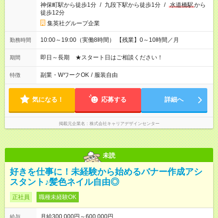
神保町駅から徒歩1分
/
九段下駅から徒歩1分
/
水道橋駅
から
徒歩12分
集英社グループ企業
10:00～19:00（実働8時間） 【残業】0～10時間／月
勤務時間
即日～長期 ★スタート日はご相談ください！
期間
副業・WワークOK
/
服装自由
特徴
気になる！
応募する
詳細へ
掲載元企業名
株式会社キャリアデザインセンター
未読
好きを仕事に！未経験から始めるバナー作成アシ
スタント♪髪色ネイル自由◎
正社員
職種未経験OK
月給300,000円～600,000円
給与