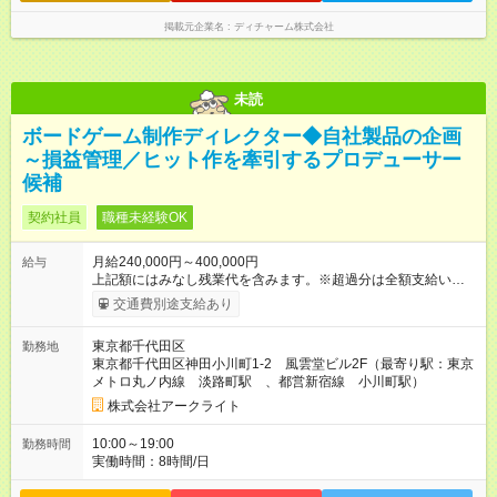
業務手当：担当業務・エリアに応じて支給 その他手当（通信手
当、アサイン協力手当、教育担当手当など） 【試用期間】試用
掲載元企業名
ディチャーム株式会社
期間あり 試用期間の長さ：3ヶ月 雇用形態、給与は本採用時と
同じです。
未読
ボードゲーム制作ディレクター◆自社製品の企画
～損益管理／ヒット作を牽引するプロデューサー
候補
契約社員
職種未経験OK
月給240,000円～400,000円
給与
上記額にはみなし残業代を含みます。※超過分は全額支給いたし
ます。 みなし残業代 32,100円 ～ 53,500円／月 みなし残業時
交通費別途支給あり
間 20時間／月 【試用期間】試用期間なし
東京都千代田区
勤務地
東京都千代田区神田小川町1-2 風雲堂ビル2F（最寄り駅：東京
メトロ丸ノ内線 淡路町駅 、都営新宿線 小川町駅）
株式会社アークライト
10:00～19:00
勤務時間
実働時間：8時間/日