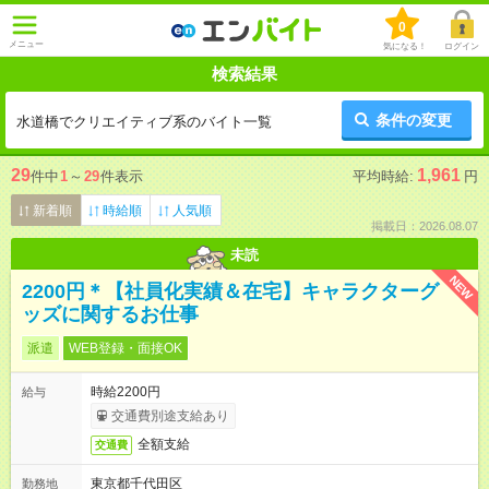
0
メニュー
気になる！
ログイン
検索結果
条件の変更
水道橋でクリエイティブ系のバイト一覧
29
1,961
件中
1
～
29
件表示
平均時給:
円
新着順
時給順
人気順
掲載日：2026.08.07
未読
NEW
2200円＊【社員化実績＆在宅】キャラクターグ
ッズに関するお仕事
派遣
WEB登録・面接OK
時給2200円
給与
交通費別途支給あり
全額支給
交通費
東京都千代田区
勤務地