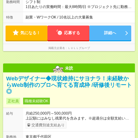
績賞与あり ◤スキルアップも、収入アップも。◢ 入社後の成長
シフト制
勤務時間
や頑張りは、しっかり給与で還元しています。 実際にほぼ全員
1日あたりの実働時間：最大8時間/日 ※プロジェクト先に勤務時
が入社1年以内に昇給を実現。 なかには転職後に年収250万円以
間は異なります 【シフト例】 ・10時00分～19時00分 ・9時00
上アップした社員も。 エンジニアへの還元率は業界高水準の
分～18時00分 平均残業時間：月10時間以内
副業・WワークOK / 10名以上の大量募集
特徴
87％。 スキルを磨いた分だけ、収入アップも目指せる環境で
す！ 【試用期間】試用期間あり 試用期間の長さ：6ヶ月 ※ 雇用
形態と給与に、本採用時と異なる部分があります。 雇用形態：
気になる！
応募する
詳細へ
中途採用（契約社員） 給与：月給 230,000円以上 上記額にはみ
なし残業代を含みます。※超過分は全額支給いたします。 みな
し残業代 21,329円／月 みなし残業時間 13時間／月 ※交通費は
掲載元企業名
ＬＵＬＬグループ
別途支給いたします ※研修期間中（最大12ヶ月間）も、試用期
間中と同一の給与となります。
未読
Webデザイナー◆現状維持にサヨナラ！未経験か
らWeb制作のプロへ育てる育成枠 /研修後リモート
◎
正社員
職種未経験OK
月給250,000円～500,000円
給与
上記額にはみなし残業代を含みます。※超過分は全額支給いたし
ます。 みなし残業代 21,675円／月 みなし残業時間 12時間／月 -
交通費別途支給あり
------------------------------------------------------- ≪経験者の方は以下と
なります≫ --------------------------------------------------------- ◎月給35
東京都千代田区
勤務地