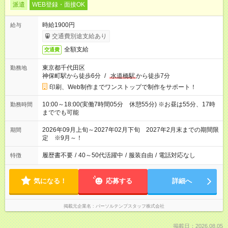
派遣
WEB登録・面接OK
時給1900円
給与
交通費別途支給あり
全額支給
交通費
東京都千代田区
勤務地
神保町駅から徒歩6分
/
水道橋駅
から徒歩7分
印刷、Web制作までワンストップで制作をサポート！
10:00～18:00(実働7時間05分 休憩55分) ※お昼は55分、17時
勤務時間
まででも可能
2026年09月上旬～2027年02月下旬 2027年2月末までの期間限
期間
定 ※9月～！
履歴書不要
/
40～50代活躍中
/
服装自由
/
電話対応なし
特徴
気になる！
応募する
詳細へ
掲載元企業名
パーソルテンプスタッフ株式会社
掲載日：2026.08.05