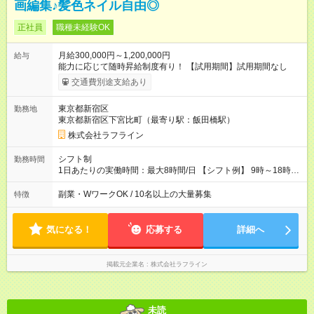
画編集♪髪色ネイル自由◎
正社員
職種未経験OK
月給300,000円～1,200,000円
給与
能力に応じて随時昇給制度有り！ 【試用期間】試用期間なし
交通費別途支給あり
東京都新宿区
勤務地
東京都新宿区下宮比町（最寄り駅：飯田橋駅）
株式会社ラフライン
シフト制
勤務時間
1日あたりの実働時間：最大8時間/日 【シフト例】 9時～18時
10時～19時 11時～20時 休憩1時間以上！
副業・WワークOK / 10名以上の大量募集
特徴
気になる！
応募する
詳細へ
掲載元企業名
株式会社ラフライン
未読