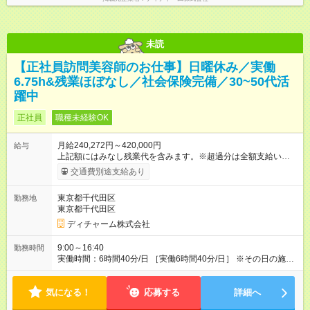
期間あり 試用期間の長さ：3ヶ月 雇用形態、給与は本採用時と
同じです。
未読
【正社員訪問美容師のお仕事】日曜休み／実働
6.75h&残業ほぼなし／社会保険完備／30~50代活
躍中
正社員
職種未経験OK
月給240,272円～420,000円
給与
上記額にはみなし残業代を含みます。※超過分は全額支給いたし
ます。 みなし残業代 56,772円／月 みなし残業時間 41.5時間／
交通費別途支給あり
月 【みなし残業について】 みなし残業には帰宅時間と帰宅後の
簡単なメール対応、カルテ整理等の業務を想定しています。 実
東京都千代田区
勤務地
働がなくても固定の手当としてお支払いしています。 施設での
東京都千代田区
稼働が長引いた場合、その分の残業代をお支払いいたします。
【モデル年収】 入社2年目/チーフスタイリスト/40代：29万円
ディチャーム株式会社
（週5日勤務、担当業務手当含む） 入社4年目/チームリーダ
ー/50代：35万円（週5日勤務、自家用車手当、担当業務手当含
9:00～16:40
勤務時間
む） 入社12年目/エリアマネージャー/40代：55万円（週6日勤
実働時間：6時間40分/日 ［実働6時間40分/日］ ※その日の施術
務、自家用車手当、担当業務手当含む） ※年2回人事考課による
が早く終わった場合早めに帰宅できます。早めに帰宅の場合も
昇給あり 【各種手当】 土曜手当：1，000円、祝日手当：2，
給与は変わらないのでご安心ください。 ※残業時間は最長で月
000円 自家用車手当：25，000～35，000円（居住地域によ
気になる！
10時間程度、介護施設への訪問となるので遅くとも18時頃には
応募する
詳細へ
る）、遠距離手当：移動距離・移動方法に応じて支給 各種担当
終了します ※勤務地により多少の前後有 ※移動時間別