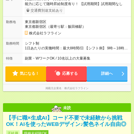
能力に応じて随時昇給制度有り！ 【試用期間】試用期間なし
交通費別途支給あり
東京都新宿区
勤務地
東京都新宿区（最寄り駅：飯田橋駅）
株式会社ラフライン
シフト制
勤務時間
1日あたりの実働時間：最大8時間/日 【シフト例】 9時～18時
10時～19時 11時～20時 休憩1時間以上！
副業・WワークOK / 10名以上の大量募集
特徴
気になる！
応募する
詳細へ
掲載元企業名
株式会社ラフライン
未読
【手に職×生成AI】コード不要で未経験から挑戦
OK！AIを使ったWEBデザイン♪髪色ネイル自由◎
正社員
職種未経験OK