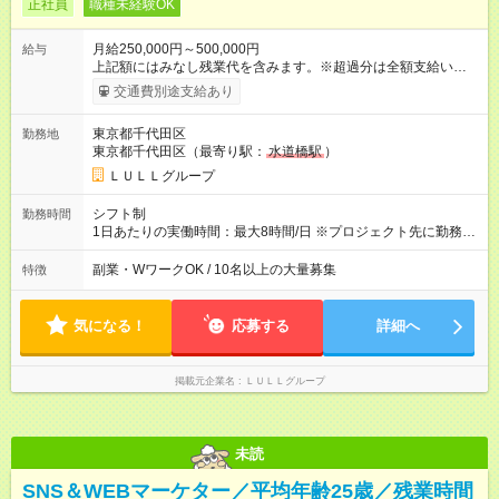
正社員
職種未経験OK
月給250,000円～500,000円
給与
上記額にはみなし残業代を含みます。※超過分は全額支給いたし
ます。 みなし残業代 21,675円／月 みなし残業時間 12時間／月 -
交通費別途支給あり
------------------------------------------------------- ≪経験者の方は以下と
なります≫ --------------------------------------------------------- ◎月給35
東京都千代田区
勤務地
万円～＋業績賞与＋交通費＋各種手当 ※固定残業代（30時間/6
東京都千代田区（最寄り駅：
水道橋駅
）
万6，610円分）を含む。超過分は追加支給いたします 能力やス
キルを考慮し初任給を決定。経験者の方は前給考慮も可能で
ＬＵＬＬグループ
す！ ◎昇給年1回（研修終了後） ◎賞与年2回（2月・8月）＋業
績賞与あり ◤スキルアップも、収入アップも。◢ 入社後の成長
シフト制
勤務時間
や頑張りは、しっかり給与で還元しています。 実際にほぼ全員
1日あたりの実働時間：最大8時間/日 ※プロジェクト先に勤務時
が入社1年以内に昇給を実現。 なかには転職後に年収250万円以
間は異なります 【シフト例】 ・10時00分～19時00分 ・9時00
上アップした社員も。 エンジニアへの還元率は業界高水準の
分～18時00分 平均残業時間：月10時間以内
副業・WワークOK / 10名以上の大量募集
特徴
87％。 スキルを磨いた分だけ、収入アップも目指せる環境で
す！ 【試用期間】試用期間あり 試用期間の長さ：6ヶ月 ※ 雇用
形態と給与に、本採用時と異なる部分があります。 雇用形態：
気になる！
応募する
詳細へ
中途採用（契約社員） 給与：月給 230,000円以上 上記額にはみ
なし残業代を含みます。※超過分は全額支給いたします。 みな
し残業代 21,329円／月 みなし残業時間 13時間／月 ※交通費は
掲載元企業名
ＬＵＬＬグループ
別途支給いたします ※研修期間中（最大12ヶ月間）も、試用期
間中と同一の給与となります。
未読
SNS＆WEBマーケター／平均年齢25歳／残業時間