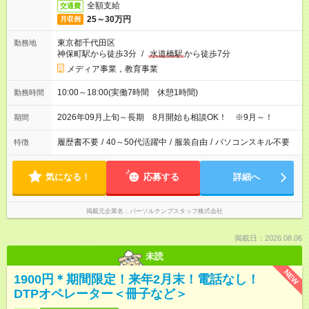
全額支給
交通費
25～30万円
月収例
東京都千代田区
勤務地
神保町駅から徒歩3分
/
水道橋駅
から徒歩7分
メディア事業，教育事業
10:00～18:00(実働7時間 休憩1時間)
勤務時間
2026年09月上旬～長期 8月開始も相談OK！ ※9月～！
期間
履歴書不要
/
40～50代活躍中
/
服装自由
/
パソコンスキル不要
特徴
気になる！
応募する
詳細へ
掲載元企業名
パーソルテンプスタッフ株式会社
掲載日：2026.08.06
未読
NEW
1900円＊期間限定！来年2月末！電話なし！
DTPオペレーター＜冊子など＞