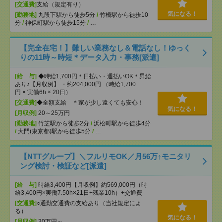
[交通費]
支給（規定有り）
気になる！
[勤務地]
九段下駅から徒歩5分
/
竹橋駅から徒歩10
分
/
神保町駅から徒歩15分
/
…
【完全在宅！】難しい業務なし＆電話なし！ゆっく
りの11時～時短＊データ入力・事務[派遣]
[給 与]
◆時給1,700円＊日払い・週払いOK＊昇給
あり♪【月収例】 ・約204,000円 （時給1,700
円 × 実働6h × 20日）
[交通費]
◆全額支給 ＊家が少し遠くても安心！
気になる！
[月収例]
20～25万円
[勤務地]
竹芝駅から徒歩2分
/
浜松町駅から徒歩4分
/
大門(東京都)駅から徒歩5分
/
…
【NTTグループ】＼フルリモOK／月56万↑モニタリ
ング検討・検証など[派遣]
[給 与]
時給3,400円【月収例】約569,000円（時
給3,400円×実働7.50h×21日+残業10h）+交通費
[交通費]
○通勤交通費の支給あり（当社規定によ
る）
気になる！
[月収例]
30万円～