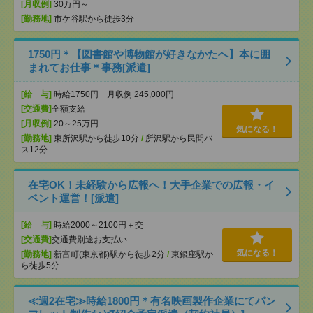
[月収例]
30万円～
[勤務地]
市ケ谷駅から徒歩3分
1750円＊【図書館や博物館が好きなかたへ】本に囲
まれてお仕事＊事務[派遣]
[給 与]
時給1750円 月収例 245,000円
[交通費]
全額支給
[月収例]
20～25万円
気になる！
[勤務地]
東所沢駅から徒歩10分
/
所沢駅から民間バ
ス12分
在宅OK！未経験から広報へ！大手企業での広報・イ
ベント運営！[派遣]
[給 与]
時給2000～2100円＋交
[交通費]
交通費別途お支払い
気になる！
[勤務地]
新富町(東京都)駅から徒歩2分
/
東銀座駅か
ら徒歩5分
≪週2在宅≫時給1800円＊有名映画製作企業にてパン