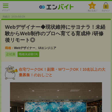
0
メニュー
気になる！
ログイン
掲載日 :2026
/
06
/
29
Webデザイナー◆現状維持にサヨナラ！未経
験からWeb制作のプロへ育てる育成枠 /研修
後リモート◎
職種：
Webデザイナー、UIエンジニア
正社員
職種未経験OK
在宅ワークOK！副業・WワークOK！10名以上の大
量募集！のおしごと