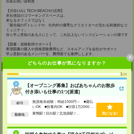
出産お祝い金制度
【渋谷LULL TECH BEACHの活用】
本社併設のコワーキングスペースは、
単なるオフィスではなく
「最先端のITトレンドや、社内外の優秀なクリエイターが交わる刺激的なコ
ミュニティ」
自ら学ぶ意欲のある人にとって、これ以上ないインスピレーションの場です
【図書・資格取得サポート】
希望図書の購入や資格受験費用など、スキルアップを会社がサポート
学ぶ意欲のあるメンバーを、費用面でも後押しします。
×
どちらのお仕事が気になりますか？
企業情報
1
/10
【オープニング募集】おばあちゃんのお散歩
付き添いも仕事の1つ[派遣]
ＬＵＬＬグループ
無資格未経験：時給1500円～ ■週払
給与
いOK ■扶養内OK ■日収1万2000円
事業内容
以上
巣鴨駅 / 目白駅 / 北池袋駅 / …
気になる!
勤務地
■Web開発事業
■DXパートナー事業
■人材育成事業