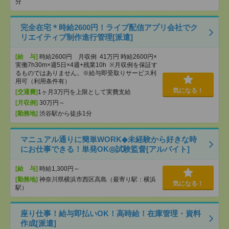
分
完全在宅＊時給2600円！ライブ配信アプリ会社でク
リエイティブ制作進行管理[派遣]
[給 与]
時給2600円 月収例 41万円 時給2600円×
実働7h30m×週5日×4週+残業10h ※月収例を保証す
るものではありません。※給与即受取りサービス利
用可（利用条件有）
気になる！
[交通費]
1ヶ月3万円を上限として実費支給
[月収例]
30万円～
[勤務地]
渋谷駅から徒歩1分
マニュアル通りに簡単WORK◆未経験から好きな時
にお仕事できる！単発OK◎試験監督[アルバイト]
[給 与]
時給1,300円～
[勤務地]
神奈川県横浜市西区高島（最寄り駅：横浜
気になる！
駅）
座り仕事！給与即払いOK！高時給！在庫管理・資料
作成[派遣]