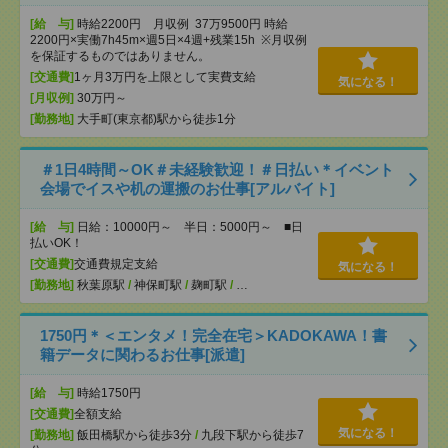
[給 与]
時給2200円 月収例 37万9500円 時給
2200円×実働7h45m×週5日×4週+残業15h ※月収例
を保証するものではありません。
[交通費]
1ヶ月3万円を上限として実費支給
気になる！
[月収例]
30万円～
[勤務地]
大手町(東京都)駅から徒歩1分
＃1日4時間～OK＃未経験歓迎！＃日払い＊イベント
会場でイスや机の運搬のお仕事[アルバイト]
[給 与]
日給：10000円～ 半日：5000円～ ■日
払いOK！
[交通費]
交通費規定支給
気になる！
[勤務地]
秋葉原駅
/
神保町駅
/
麹町駅
/
…
1750円＊＜エンタメ！完全在宅＞KADOKAWA！書
籍データに関わるお仕事[派遣]
[給 与]
時給1750円
[交通費]
全額支給
気になる！
[勤務地]
飯田橋駅から徒歩3分
/
九段下駅から徒歩7