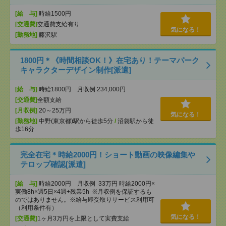
[給 与]
時給1500円
[交通費]
交通費支給有り
気になる！
[勤務地]
藤沢駅
1800円＊《時間相談OK！》在宅あり！テーマパーク
キャラクターデザイン制作[派遣]
[給 与]
時給1800円 月収例 234,000円
[交通費]
全額支給
[月収例]
20～25万円
気になる！
[勤務地]
中野(東京都)駅から徒歩5分
/
沼袋駅から徒
歩16分
完全在宅＊時給2000円！ショート動画の映像編集や
テロップ確認[派遣]
[給 与]
時給2000円 月収例 33万円 時給2000円×
実働8h×週5日×4週+残業5h ※月収例を保証するも
のではありません。※給与即受取りサービス利用可
（利用条件有）
気になる！
[交通費]
1ヶ月3万円を上限として実費支給