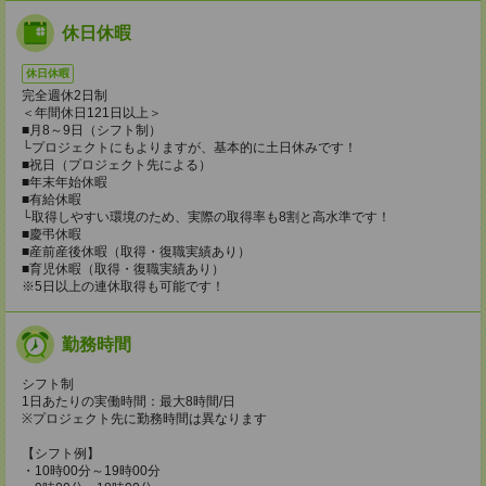
休日休暇
休日休暇
完全週休2日制
＜年間休日121日以上＞
■月8～9日（シフト制）
└プロジェクトにもよりますが、基本的に土日休みです！
■祝日（プロジェクト先による）
■年末年始休暇
■有給休暇
└取得しやすい環境のため、実際の取得率も8割と高水準です！
■慶弔休暇
■産前産後休暇（取得・復職実績あり）
■育児休暇（取得・復職実績あり）
※5日以上の連休取得も可能です！
勤務時間
シフト制
1日あたりの実働時間：最大8時間/日
※プロジェクト先に勤務時間は異なります
【シフト例】
・10時00分～19時00分