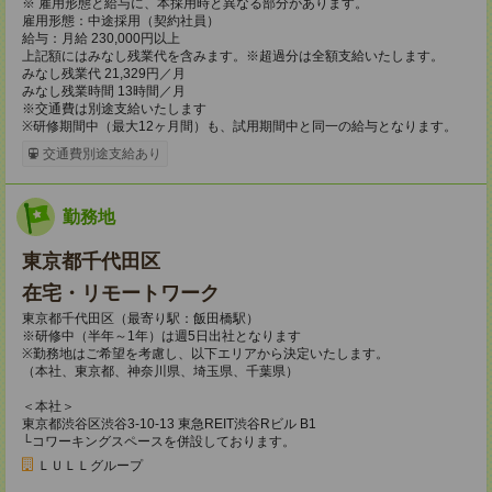
※ 雇用形態と給与に、本採用時と異なる部分があります。
雇用形態：中途採用（契約社員）
給与：月給 230,000円以上
上記額にはみなし残業代を含みます。※超過分は全額支給いたします。
みなし残業代 21,329円／月
みなし残業時間 13時間／月
※交通費は別途支給いたします
※研修期間中（最大12ヶ月間）も、試用期間中と同一の給与となります。
交通費別途支給あり
勤務地
東京都千代田区
在宅・リモートワーク
東京都千代田区（最寄り駅：飯田橋駅）
※研修中（半年～1年）は週5日出社となります
※勤務地はご希望を考慮し、以下エリアから決定いたします。
（本社、東京都、神奈川県、埼玉県、千葉県）
＜本社＞
東京都渋谷区渋谷3-10-13 東急REIT渋谷Rビル B1
└コワーキングスペースを併設しております。
ＬＵＬＬグループ