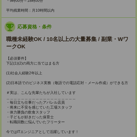
・9時00分～18時00分
平均残業時間：月10時間以内
応募資格・条件
職種未経験OK / 10名以上の大量募集 / 副業・Wワ
ークOK
【必須要件】
下記(1)(2)の両方に当てはまる方
(1)社会人経験2年以上
(2)日本語でのビジネス実務（敬語での電話応対・メール作成）ができる方
＃実は、こんな先輩たちが入社しています
＿＿＿＿＿＿＿＿＿＿＿＿＿＿＿＿＿＿＿
・毎日立ち仕事だったアパレル店員
・将来に不安を感じていた工場スタッフ
・体力勝負の飲食スタッフ
・子どもが好きだった保育士
・転職回数に悩んでいたフリーター
今ではITエンジニアとして活躍しています！