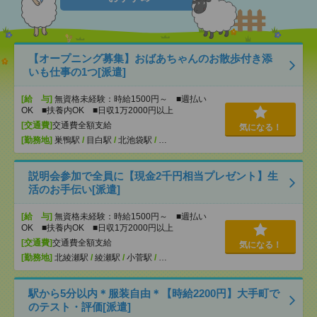
【オープニング募集】おばあちゃんのお散歩付き添
いも仕事の1つ[派遣]
[給 与]
無資格未経験：時給1500円～ ■週払い
OK ■扶養内OK ■日収1万2000円以上
[交通費]
交通費全額支給
気になる！
[勤務地]
巣鴨駅
/
目白駅
/
北池袋駅
/
…
説明会参加で全員に【現金2千円相当プレゼント】生
活のお手伝い[派遣]
[給 与]
無資格未経験：時給1500円～ ■週払い
OK ■扶養内OK ■日収1万2000円以上
[交通費]
交通費全額支給
気になる！
[勤務地]
北綾瀬駅
/
綾瀬駅
/
小菅駅
/
…
駅から5分以内＊服装自由＊【時給2200円】大手町で
のテスト・評価[派遣]