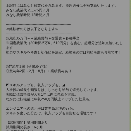
上記額にはみなし残業代を含みます。※超過分は全額支給いたします。
みなし残業代 21,675円／月
みなし残業時間 12時間／月
--------------------------------------------------------
≪経験者の方は以下となります≫
---------------------------------------------------------
◎月給35万円～＋業績賞与＋交通費＋各種手当
※固定残業代（30時間/6万6，610円分）を含む。超過分は追加支給いたし
ます
能力やスキルを考慮し初任給を決定。経験者の方は前給考慮も可能です！
◎昇給年1回（研修終了後）
◎賞与年2回（2月・8月）＋業績賞与あり
◤スキルアップも、収入アップも。◢
入社後の成長や頑張りは、しっかり給与で還元しています。
実際にほぼ全員が入社1年以内に昇給を実現。
なかには転職後に年収250万円以上アップした社員も。
エンジニアへの還元率は業界高水準の87％。
スキルを磨いた分だけ、収入アップも目指せる環境です！
【試用期間】試用期間あり
試用期間の長さ：6ヶ月