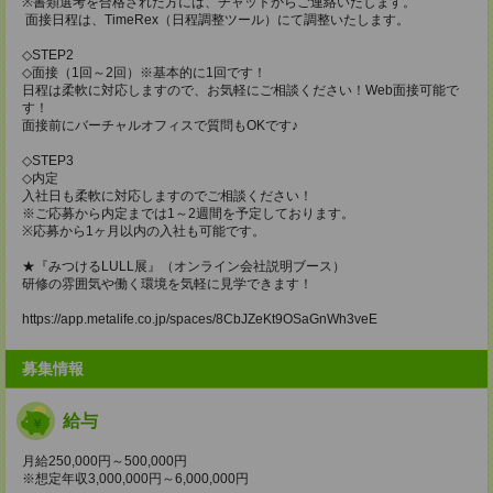
※書類選考を合格された方には、チャットからご連絡いたします。
面接日程は、TimeRex（日程調整ツール）にて調整いたします。
◇STEP2
◇面接（1回～2回）※基本的に1回です！
日程は柔軟に対応しますので、お気軽にご相談ください！Web面接可能で
す！
面接前にバーチャルオフィスで質問もOKです♪
◇STEP3
◇内定
入社日も柔軟に対応しますのでご相談ください！
※ご応募から内定までは1～2週間を予定しております。
※応募から1ヶ月以内の入社も可能です。
★『みつけるLULL展』（オンライン会社説明ブース）
研修の雰囲気や働く環境を気軽に見学できます！
https://app.metalife.co.jp/spaces/8CbJZeKt9OSaGnWh3veE
募集情報
給与
月給250,000円～500,000円
※想定年収3,000,000円～6,000,000円