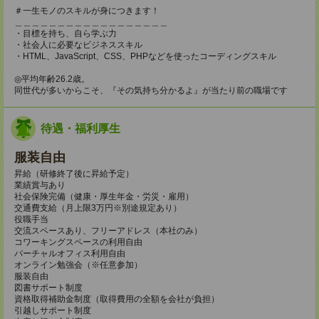
＃一生モノのスキルが身につきます！
＿＿＿＿＿＿＿＿＿＿＿＿＿＿＿＿＿＿
・目標を持ち、自ら学ぶ力
・社会人に必要なビジネススキル
・HTML、JavaScript、CSS、PHPなどを使ったコーディングスキル
◎平均年齢26.2歳。
同世代が多いからこそ、『その気持ち分かるよ』が当たり前の職場です
待遇・福利厚生
服装自由
昇給（研修終了後に昇給予定）
業績賞与あり
社会保険完備（健康・厚生年金・労災・雇用）
交通費支給（月上限3万円※別途規定あり）
役職手当
交流スペースあり、フリーアドレス（本社のみ）
コワーキングスペースの利用自由
バーチャルオフィス利用自由
オンライン勉強会（※任意参加）
服装自由
図書サポート制度
資格取得補助金制度（取得費用の全額を会社が負担）
引越しサポート制度