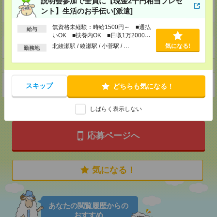
説明会参加で全員に【現金2千円相当プレゼ
企業HP
ント】生活のお手伝い[派遣]
https://recruit.lull-inc.co.jp/
無資格未経験：時給1500円～ ■週払
ホームページ
給与
いOK ■扶養内OK ■日収1万2000円
以上
北綾瀬駅 / 綾瀬駅 / 小菅駅 / …
気になる!
https://en-gage.net/lull-inc_saiyo/
勤務地
事業所
東京都東京都渋谷区渋谷3-10-13 東急REIT渋谷Rビル B1
スキップ
どちらも気になる！
しばらく表示しない
応募ページへ
気になる！
あなたの閲覧履歴からの
おすすめ