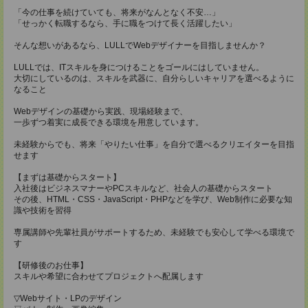
「今の仕事を続けていても、将来がなんとなく不安…」
「せっかく転職するなら、手に職をつけて長く活躍したい」
そんな想いがあるなら、LULLでWebデザイナーを目指しませんか？
LULLでは、ITスキルを身につけることをゴールにはしていません。
大切にしているのは、スキルを武器に、自分らしいキャリアを選べるように
なること
Webデザインの基礎から実践、現場経験まで、
一歩ずつ着実に成長できる環境を用意しています。
未経験からでも、将来「やりたい仕事」を自分で選べるクリエイターを目指
せます
【まずは基礎からスタート】
入社後はビジネスマナーやPCスキルなど、社会人の基礎からスタート
その後、HTML・CSS・JavaScript・PHPなどを学び、Web制作に必要な知
識や技術を習得
専属講師や先輩社員がサポートするため、未経験でも安心して学べる環境で
す
【研修後のお仕事】
スキルや希望に合わせてプロジェクトへ配属します
▽Webサイト・LPのデザイン