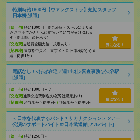
特別時給1800円【ヴァレクストラ】短期スタッフ
日本橋[派遣]
[給 与]
時給1800円 ※ご経験・スキルにより優
遇 スマホでかんたんに前払いで給与が受け取れま
す（※上限、条件あり）
[交通費]
交通費全額支給（規定あり）
気になる！
[勤務地]
東京都中央区 東京メトロ 日本橋駅から直
結（徒歩1分）
電話なし！<ほぼ在宅／週1出社>審査事務@渋谷駅
[派遣]
[給 与]
時給1800円＋交
[交通費]
通勤交通費別途支給(弊社規定あり)
気になる！
[勤務地]
渋谷駅から徒歩7分
/
神泉駅から徒歩5分
＜日本を代表するバンド＊サカナクション＞ツアー
公演のサポートバイト＠日本武道館[アルバイト]
[給 与]
時給1250円～