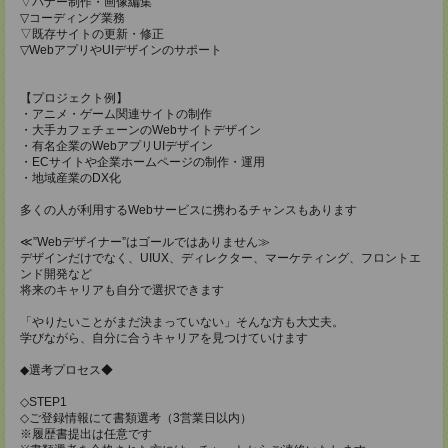
▽バナー制作・画像編集
▽コーディング業務
▽既存サイトの更新・修正
▽WebアプリやUIデザインのサポート
【プロジェクト例】
・アニメ・ゲーム関連サイトの制作
・大手カフェチェーンのWebサイトデザイン
・有名企業のWebアプリUIデザイン
・ECサイトや企業ホームページの制作・運用
・地域産業のDX化
多くの人が利用するWebサービスに携わるチャンスもあります
≪”Webデザイナー”はゴールではありません≫
デザインだけでなく、UIUX、ディレクター、マーケティング、フロントエ
ンド開発など
将来のキャリアも自分で選択できます
「やりたいことがまだ決まっていない」そんな方も大丈夫。
学びながら、自分に合うキャリアを見つけていけます
◆選考プロセス◆
◇STEP1
◇ご登録情報にて書類選考（3営業日以内）
※履歴書提出は任意です