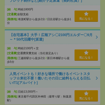
フレット制作など[紹介予定派遣（契約社員）]
[給 与]
時給1800円
[交通費]
全額支給
気になる！
[勤務地]
有楽町駅から徒歩2分
/
日比谷駅から徒歩1
分
【在宅基本】大手！広報アシ〇2100円エルダー〇9月
～＊50代活躍中[派遣]
[給 与]
時給2100円＋交
[交通費]
交通費実費支給（当社規定あり）
気になる！
[勤務地]
三越前駅から徒歩2分
/
新日本橋駅から徒
歩5分
人気イベントも！好きな場所で働けるイベントスタ
ッフ☆来社不要！働いたその日に給料もらえる日払
い/T1[アルバイト]
[給 与]
日給13,000円～
[勤務地]
東京都千代田区外神田（最寄り駅：秋葉原
気になる！
駅）