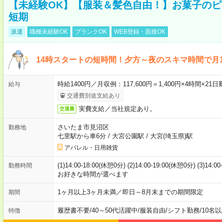
【未経験OK】【服装＆髪色自由！】お菓子の
短期
派遣
職種未経験OK
ブランクOK
WEB登録・面接OK
14時スタートの短時間！夕方～夜のスキマ時間で月1
時給1400円／月収例：117,600円＝1,400円×4時間×
給与
交通費別途支給あり
実費支給／当社規定あり。
交通費
さいたま市見沼区
勤務地
七里駅から車6分
/
大宮公園駅
/
大宮(埼玉県)駅
アパレル・日用雑貨
(1)14:00-18:00(休憩0分) (2)14:00-19:00(休憩0分) (3)14:
勤務時間
お好きな時間が選べます
1ヶ月以上3ヶ月未満／即日～8月末までの期間限定
期間
履歴書不要
/
40～50代活躍中
/
服装自由
/
シフト勤務
/
10名
特徴