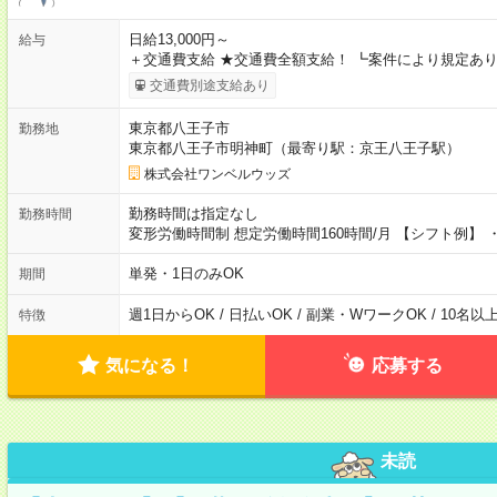
日給13,000円～
給与
＋交通費支給 ★交通費全額支給！ ┗案件により規定あり
交通費別途支給あり
東京都八王子市
勤務地
東京都八王子市明神町（最寄り駅：京王八王子駅）
株式会社ワンベルウッズ
勤務時間は指定なし
勤務時間
変形労働時間制 想定労働時間160時間/月 【シフト例】 ・8
単発・1日のみOK
期間
週1日からOK / 日払いOK / 副業・WワークOK / 10名
特徴
気になる！
応募する
未読