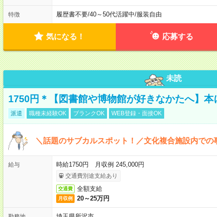
履歴書不要
/
40～50代活躍中
/
服装自由
特徴
気になる！
応募する
未読
1750円＊【図書館や博物館が好きなかたへ】
派遣
職種未経験OK
ブランクOK
WEB登録・面接OK
＼話題のサブカルスポット！／文化複合施設内での
時給1750円 月収例 245,000円
給与
交通費別途支給あり
全額支給
交通費
20～25万円
月収例
埼玉県所沢市
勤務地