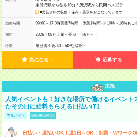
東所沢駅から徒歩10分
/
所沢駅から民間バス12分
■文芸資料の収集・保存・展示をおこなっています
09:00～17:00(実働7時間 休憩1時間) ※10時～18時も
勤務時間
2026年09月上旬～長期 ※9月～！
期間
履歴書不要
/
40～50代活躍中
特徴
気になる！
応募する
未読
人気イベントも！好きな場所で働けるイベント
たその日に給料もらえる日払い/T1
アルバイト
職種未経験OK
日払い・週払いOK！週1日～OK！副業・WワークO