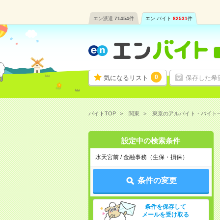
エン派遣
71454
件
エン バイト
82531
件
0
気になるリスト
保存した希
バイトTOP
関東
東京のアルバイト・バイト
設定中の検索条件
水天宮前 / 金融事務（生保・損保）
条件の変更
条件を保存して
メールを受け取る