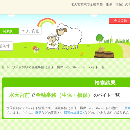
水天宮前駅で金融事務（生保・損保）の
会員登録
エリア変更
関東版
望条件
一覧
水天宮前駅の金融事務（生保・損保）のアルバイト・バイト一覧
検索結果
水天宮前
金融事務（生保・損保）
で
のバイト一覧
水天宮前のアルバイト情報です。金融事務（生保・損保）のアルバイトの他に、
一般
ています。さらに、
単発
などの期間や、
職種未経験OK
などのこだわり条件で絞り込ん