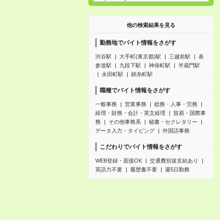
他の検索結果を見る
勤務地でバイト情報をさがす
渋谷駅
大手町(東京都)駅
三越前駅
表
参道駅
九段下駅
神保町駅
半蔵門駅
永田町駅
錦糸町駅
職種でバイト情報をさがす
一般事務
営業事務
総務・人事・労務
経理・財務・会計・英文経理
貿易・国際事
務
その他事務系
秘書・セクレタリー
データ入力・タイピング
外国語事務
こだわりでバイト情報をさがす
WEB登録・面接OK
交通費別途支給あり
英語力不要
履歴書不要
週5日勤務