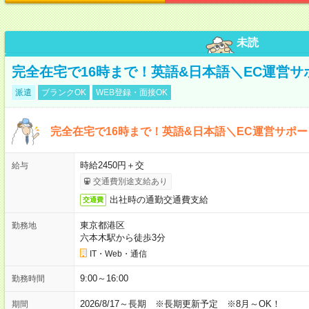
未読
完全在宅で16時まで！英語&日本語＼EC運営サ
派遣
ブランクOK
WEB登録・面接OK
完全在宅で16時まで！英語&日本語＼EC運営サポー
時給2450円＋交
給与
交通費別途支給あり
出社時の通勤交通費支給
交通費
東京都港区
勤務地
六本木駅から徒歩3分
IT・Web・通信
9:00～16:00
勤務時間
2026/8/17～長期 ※長期更新予定 ※8月～OK！
期間