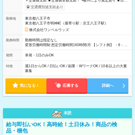
＋交通費支給 ★交通費全額支給！ ┗案件により規定あり ★日払
いOK！（規定あり） ┗働いたその日に現金GET♪ お仕事後はコ
交通費別途支給あり
ンビニATMから 日払い分を引き落とせます！ 【試用期間】試
用期間なし
東京都八王子市
勤務地
東京都八王子市明神町（最寄り駅：京王八王子駅）
株式会社ワンベルウッズ
勤務時間は指定なし
勤務時間
変形労働時間制 想定労働時間160時間/月 【シフト例】 ・8：00
～21：00
単発・1日のみOK
期間
週1日からOK / 日払いOK / 副業・WワークOK / 10名以上の大量
特徴
募集
気になる！
応募する
詳細へ
未読
給与即払いOK！高時給！土日休み！商品の検
品・梱包