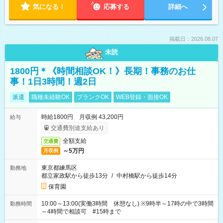
気になる！
応募する
詳細へ
掲載日：2026.08.07
未読
1800円＊《時間相談OK！》長期！事務のお仕
事！1日3時間！週2日
派遣
職種未経験OK
ブランクOK
WEB登録・面接OK
時給1800円 月収例 43,200円
給与
交通費別途支給あり
全額支給
交通費
～5万円
月収例
東京都練馬区
勤務地
都立家政駅から徒歩13分
/
中村橋駅から徒歩14分
保育園
10:00～13:00(実働3時間 休憩なし) ※9時半～17時の中で3時間
勤務時間
～4時間で相談可 #15時まで