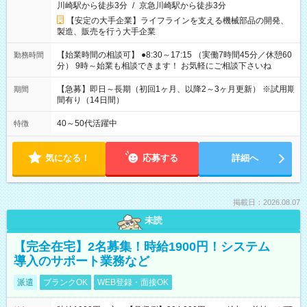
川崎駅から徒歩3分
/
京急川崎駅から徒歩3分
【安定の大手企業】ライフラインを支える機械部品の開発、
製造、販売を行う大手企業
【始業時間の相談可】 ●8:30～17:15 （実働7時間45分／休憩60
勤務時間
分） 9時～始業も相談できます！ お気軽にご相談下さいね
【急募】即日～長期（初回1ヶ月、以降2～3ヶ月更新） ※試用期
期間
間有り（14日間）
40～50代活躍中
特徴
気になる！
応募する
詳細へ
掲載日：2026.08.07
未読
【完全在宅】2名募集！時給1900円！システム
導入のサポート業務など
派遣
ブランクOK
WEB登録・面接OK