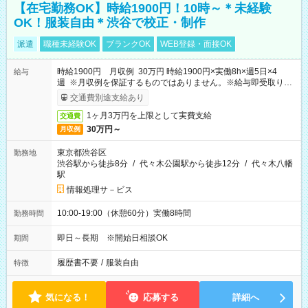
【在宅勤務OK】時給1900円！10時～＊未経験
OK！服装自由＊渋谷で校正・制作
派遣
職種未経験OK
ブランクOK
WEB登録・面接OK
時給1900円 月収例 30万円 時給1900円×実働8h×週5日×4
給与
週 ※月収例を保証するものではありません。※給与即受取りサ
ービス利用可（利用条件有）
交通費別途支給あり
1ヶ月3万円を上限として実費支給
交通費
30万円～
月収例
東京都渋谷区
勤務地
渋谷駅から徒歩8分
/
代々木公園駅から徒歩12分
/
代々木八幡
駅
情報処理サ－ビス
10:00-19:00（休憩60分）実働8時間
勤務時間
即日～長期 ※開始日相談OK
期間
履歴書不要
/
服装自由
特徴
気になる！
応募する
詳細へ