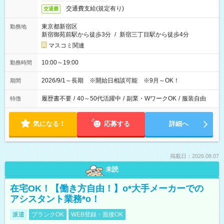
交通費支給(規定有り)
交通費
東京都新宿区
勤務地
新宿御苑前駅から徒歩3分
/
新宿三丁目駅から徒歩4分
マスコミ関連
10:00～19:00
勤務時間
2026/9/1～長期 ※開始日相談可能 ※9月～OK！
期間
履歴書不要
/
40～50代活躍中
/
副業・WワークOK
/
服装自由
特徴
気になる！
応募する
詳細へ
掲載日：2026.08.07
未読
在宅OK！【働き方自由！】o*大手メーカーでの
アシスタント業務*o！
派遣
ブランクOK
WEB登録・面接OK