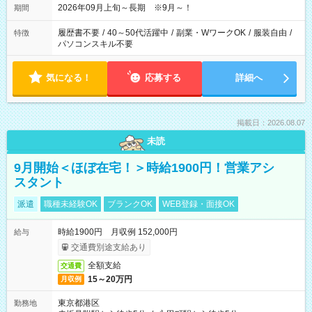
2026年09月上旬～長期 ※9月～！
期間
履歴書不要
/
40～50代活躍中
/
副業・WワークOK
/
服装自由
/
特徴
パソコンスキル不要
気になる！
応募する
詳細へ
掲載日：2026.08.07
未読
9月開始＜ほぼ在宅！＞時給1900円！営業アシ
スタント
派遣
職種未経験OK
ブランクOK
WEB登録・面接OK
時給1900円 月収例 152,000円
給与
交通費別途支給あり
全額支給
交通費
15～20万円
月収例
東京都港区
勤務地