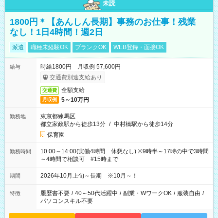
未読
1800円＊【あんしん長期】事務のお仕事！残業
なし！1日4時間！週2日
派遣
職種未経験OK
ブランクOK
WEB登録・面接OK
時給1800円 月収例 57,600円
給与
交通費別途支給あり
全額支給
交通費
5～10万円
月収例
東京都練馬区
勤務地
都立家政駅から徒歩13分
/
中村橋駅から徒歩14分
保育園
10:00～14:00(実働4時間 休憩なし) ※9時半～17時の中で3時間
勤務時間
～4時間で相談可 #15時まで
2026年10月上旬～長期 ※10月～！
期間
履歴書不要
/
40～50代活躍中
/
副業・WワークOK
/
服装自由
/
特徴
パソコンスキル不要