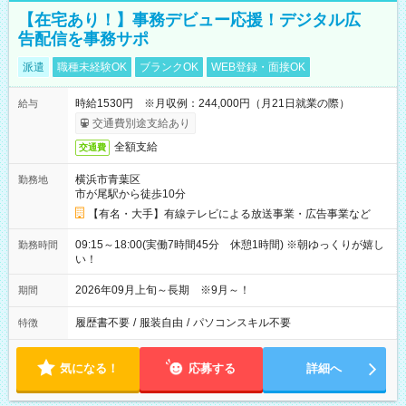
【在宅あり！】事務デビュー応援！デジタル広
告配信を事務サポ
派遣
職種未経験OK
ブランクOK
WEB登録・面接OK
時給1530円 ※月収例：244,000円（月21日就業の際）
給与
交通費別途支給あり
全額支給
交通費
横浜市青葉区
勤務地
市が尾駅から徒歩10分
【有名・大手】有線テレビによる放送事業・広告事業など
09:15～18:00(実働7時間45分 休憩1時間) ※朝ゆっくりが嬉し
勤務時間
い！
2026年09月上旬～長期 ※9月～！
期間
履歴書不要
/
服装自由
/
パソコンスキル不要
特徴
気になる！
応募する
詳細へ