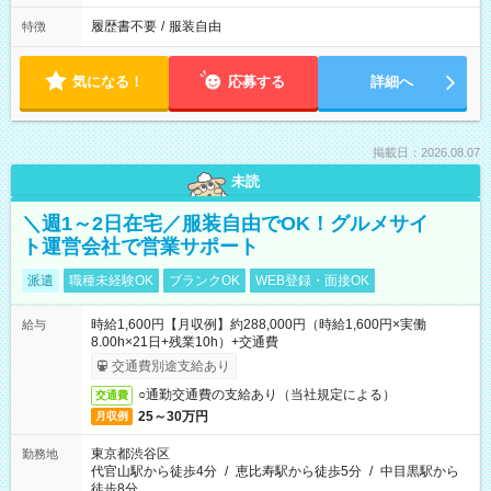
履歴書不要
/
服装自由
特徴
気になる！
応募する
詳細へ
掲載日：2026.08.07
未読
＼週1～2日在宅／服装自由でOK！グルメサイ
ト運営会社で営業サポート
派遣
職種未経験OK
ブランクOK
WEB登録・面接OK
時給1,600円【月収例】約288,000円（時給1,600円×実働
給与
8.00h×21日+残業10h）+交通費
交通費別途支給あり
○通勤交通費の支給あり（当社規定による）
交通費
25～30万円
月収例
東京都渋谷区
勤務地
代官山駅から徒歩4分
/
恵比寿駅から徒歩5分
/
中目黒駅から
徒歩8分