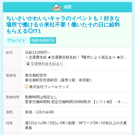
未読
ちいさいかわいいキャラのイベントも！好きな
場所で働ける☆来社不要！働いたその日に給料
もらえる◎/T1
アルバイト
職種未経験OK
日給13,000円～
給与
＋交通費支給 ★交通費全額支給！ ┗案件により規定あり ★日払
いOK！（規定あり） ┗働いたその日に現金GET♪ お仕事後はコ
交通費別途支給あり
ンビニATMから 日払い分を引き落とせます！ 【試用期間】試
用期間なし
東京都町田市
勤務地
東京都町田市原町田（最寄り駅：町田駅）
株式会社ワンベルウッズ
勤務時間は指定なし
勤務時間
変形労働時間制 想定労働時間160時間/月 【シフト例】 ・8：00
～21：00
単発・1日のみOK
期間
週1日からOK / 日払いOK / 副業・WワークOK / 10名以上の大量
特徴
募集