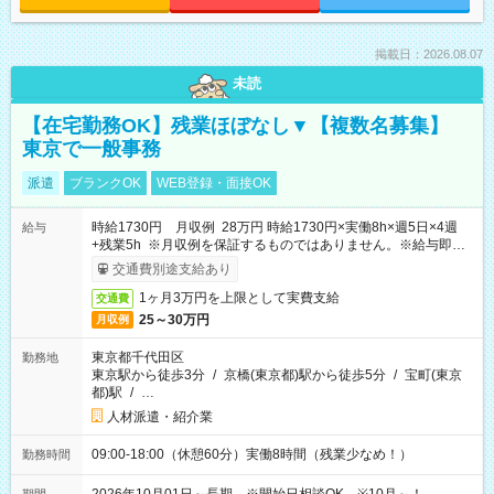
掲載日：2026.08.07
未読
【在宅勤務OK】残業ほぼなし▼【複数名募集】
東京で一般事務
派遣
ブランクOK
WEB登録・面接OK
時給1730円 月収例 28万円 時給1730円×実働8h×週5日×4週
給与
+残業5h ※月収例を保証するものではありません。※給与即受
取りサービス利用可（利用条件有）
交通費別途支給あり
1ヶ月3万円を上限として実費支給
交通費
25～30万円
月収例
東京都千代田区
勤務地
東京駅から徒歩3分
/
京橋(東京都)駅から徒歩5分
/
宝町(東京
都)駅
/
…
人材派遣・紹介業
09:00-18:00（休憩60分）実働8時間（残業少なめ！）
勤務時間