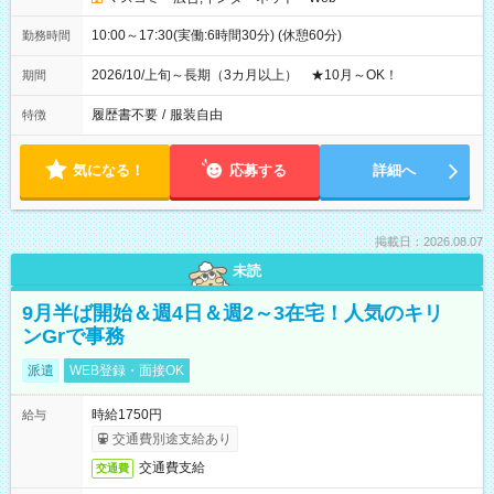
10:00～17:30(実働:6時間30分) (休憩60分)
勤務時間
2026/10/上旬～長期（3カ月以上） ★10月～OK！
期間
履歴書不要
/
服装自由
特徴
気になる！
応募する
詳細へ
掲載日：2026.08.07
未読
9月半ば開始＆週4日＆週2～3在宅！人気のキリ
ンGrで事務
派遣
WEB登録・面接OK
時給1750円
給与
交通費別途支給あり
交通費支給
交通費