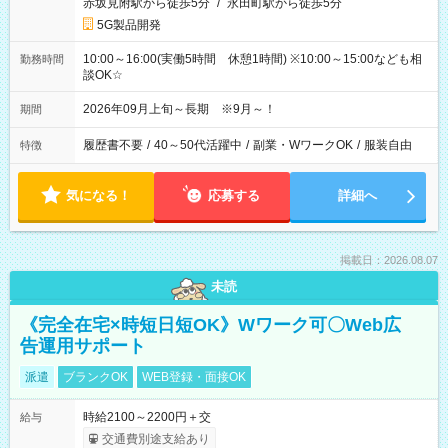
赤坂見附駅から徒歩5分
/
永田町駅から徒歩5分
5G製品開発
10:00～16:00(実働5時間 休憩1時間) ※10:00～15:00なども相
勤務時間
談OK☆
2026年09月上旬～長期 ※9月～！
期間
履歴書不要
/
40～50代活躍中
/
副業・WワークOK
/
服装自由
特徴
気になる！
応募する
詳細へ
掲載日：2026.08.07
未読
《完全在宅×時短日短OK》Wワーク可〇Web広
告運用サポート
派遣
ブランクOK
WEB登録・面接OK
時給2100～2200円＋交
給与
交通費別途支給あり