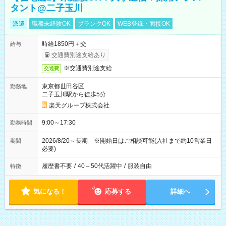
タント@二子玉川
派遣
職種未経験OK
ブランクOK
WEB登録・面接OK
時給1850円＋交
給与
交通費別途支給あり
※交通費別途支給
交通費
東京都世田谷区
勤務地
二子玉川駅から徒歩5分
楽天グループ株式会社
9:00～17:30
勤務時間
2026/8/20～長期 ※開始日はご相談可能(入社まで約10営業日
期間
必要)
履歴書不要
/
40～50代活躍中
/
服装自由
特徴
気になる！
応募する
詳細へ