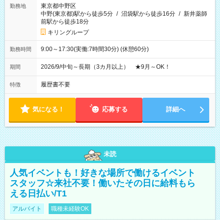
東京都中野区
勤務地
中野(東京都)駅から徒歩5分
/
沼袋駅から徒歩16分
/
新井薬師
前駅から徒歩18分
キリングループ
9:00～17:30(実働:7時間30分) (休憩60分)
勤務時間
2026/9/中旬～長期（3カ月以上） ★9月～OK！
期間
履歴書不要
特徴
気になる！
応募する
詳細へ
未読
人気イベントも！好きな場所で働けるイベント
スタッフ☆来社不要！働いたその日に給料もら
える日払い/T1
アルバイト
職種未経験OK