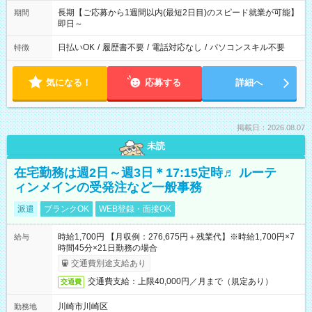
長期【ご応募から1週間以内(最短2日目)のスピード就業が可能】
期間
即日～
日払いOK
/
履歴書不要
/
電話対応なし
/
パソコンスキル不要
特徴
気になる！
応募する
詳細へ
掲載日：2026.08.07
未読
在宅勤務は週2日～週3日＊17:15定時♬ ルーテ
ィンメインの受発注など一般事務
派遣
ブランクOK
WEB登録・面接OK
時給1,700円 【月収例：276,675円＋残業代】※時給1,700円×7
給与
時間45分×21日勤務の場合
交通費別途支給あり
交通費支給：上限40,000円／月まで（規定あり）
交通費
川崎市川崎区
勤務地