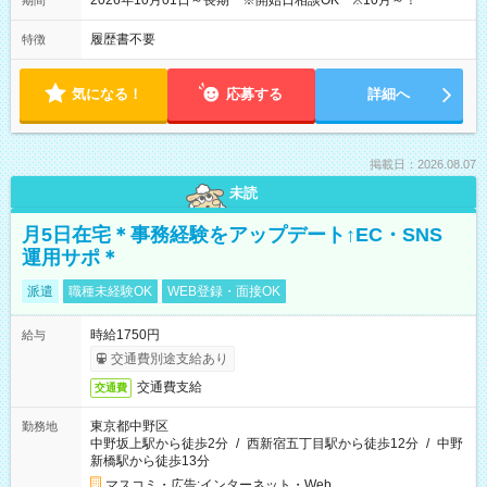
2026年10月01日～長期 ※開始日相談OK ※10月～！
期間
履歴書不要
特徴
気になる！
応募する
詳細へ
掲載日：2026.08.07
未読
月5日在宅＊事務経験をアップデート↑EC・SNS
運用サポ＊
派遣
職種未経験OK
WEB登録・面接OK
時給1750円
給与
交通費別途支給あり
交通費支給
交通費
東京都中野区
勤務地
中野坂上駅から徒歩2分
/
西新宿五丁目駅から徒歩12分
/
中野
新橋駅から徒歩13分
マスコミ・広告;インターネット・Web