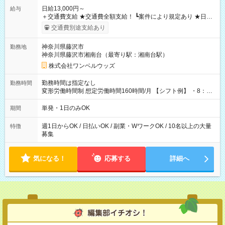
日給13,000円～
給与
＋交通費支給 ★交通費全額支給！ ┗案件により規定あり ★日払
いOK！（規定あり） ┗働いたその日に現金GET♪ お仕事後はコ
交通費別途支給あり
ンビニATMから 日払い分を引き落とせます！ 【試用期間】試
用期間なし
神奈川県藤沢市
勤務地
神奈川県藤沢市湘南台（最寄り駅：湘南台駅）
株式会社ワンベルウッズ
勤務時間は指定なし
勤務時間
変形労働時間制 想定労働時間160時間/月 【シフト例】 ・8：00
～21：00
単発・1日のみOK
期間
週1日からOK / 日払いOK / 副業・WワークOK / 10名以上の大量
特徴
募集
気になる！
応募する
詳細へ