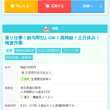
気になる！
応募する
詳細へ
未読
座り仕事！給与即払いOK！高時給！土日休み！
検査作業
派遣
職種未経験OK
社会人未経験OK
ブランクOK
WEB登録・面接OK
時給1500円
給与
交通費別途支給あり
交通費支給有り
交通費
埼玉県春日部市
勤務地
八木崎駅から徒歩12分
電子・機械系メーカー
8:15～17:00 ※表記のうち実働8時間です。
勤務時間