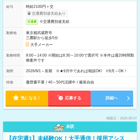
時給2100円＋交
給与
交通費別途支給あり
※交通費別途支給
交通費
東京都武蔵野市
勤務地
三鷹駅から徒歩5分
大手メーカー
9:00～14:00 ※開始は8:30～10:00で選択可 ※本件は週20時間勤
勤務時間
務案件です
2026/9/1～長期 ※★9月中であれば相談OK! ※9月～OK！
期間
履歴書不要
/
40～50代活躍中
/
服装自由
特徴
気になる！
応募する
詳細へ
掲載日：2026.08.07
未読
【在宅週1】未経験OK！大手通信！採用アシス