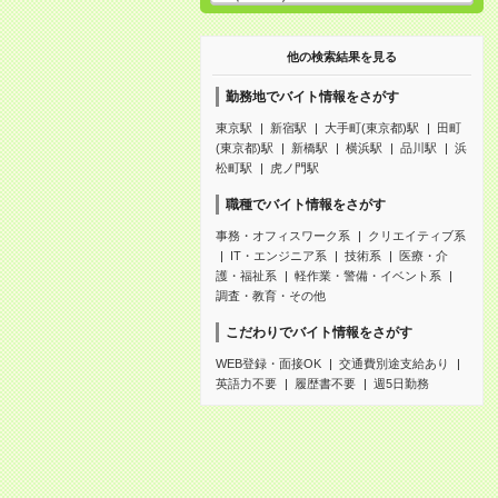
他の検索結果を見る
勤務地でバイト情報をさがす
東京駅
新宿駅
大手町(東京都)駅
田町
(東京都)駅
新橋駅
横浜駅
品川駅
浜
松町駅
虎ノ門駅
職種でバイト情報をさがす
事務・オフィスワーク系
クリエイティブ系
IT・エンジニア系
技術系
医療・介
護・福祉系
軽作業・警備・イベント系
調査・教育・その他
こだわりでバイト情報をさがす
WEB登録・面接OK
交通費別途支給あり
英語力不要
履歴書不要
週5日勤務