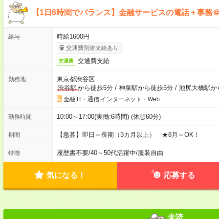
【1日6時間でバランス】金融サービスの電話＋事務
時給1600円
給与
交通費別途支給あり
交通費支給
交通費
東京都渋谷区
勤務地
渋谷駅
から徒歩5分
/
神泉駅から徒歩5分
/
池尻大橋駅か
金融;IT・通信;インターネット・Web
10:00～17:00(実働:6時間) (休憩60分)
勤務時間
【急募】即日～長期（3カ月以上） ★8月～OK！
期間
履歴書不要
/
40～50代活躍中
/
服装自由
特徴
気になる！
応募する
未読