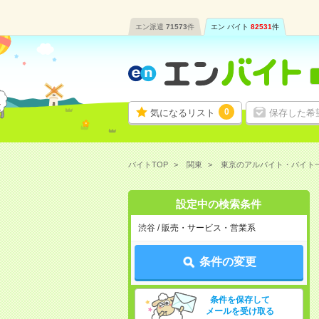
エン派遣
71573
件
エン バイト
82531
件
0
気になるリスト
保存した希
バイトTOP
関東
東京のアルバイト・バイト
設定中の検索条件
渋谷 / 販売・サービス・営業系
条件の変更
条件を保存して
メールを受け取る