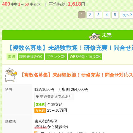
1,618
400
平均時給:
円
件中
1
～
50
件表示
1
2
3
4
5
次へ
未読
【複数名募集】未経験歓迎！研修充実！問合せ
派遣
職種未経験OK
ブランクOK
WEB登録・面接OK
【複数名募集】未経験歓迎！研修充実！問合せ対応
時給1650円 月収例 264,000円
給与
交通費別途支給あり
全額支給
交通費
25～30万円
月収例
東京都渋谷区
勤務地
渋谷駅
から徒歩3分