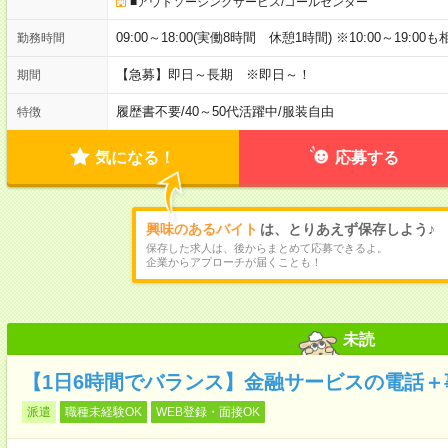
■アウトソーシングサービス/コールセンター
09:00～18:00(実働8時間 休憩1時間) ※10:00～19:00
勤務時間
【急募】即日～長期 ※即日～！
期間
履歴書不要
/
40～50代活躍中
/
服装自由
特徴
気になる！
応募する
興味のあるバイト
は、とりあえず保存しよう♪
保存した求人は、後からまとめて応募できるよ。
企業からアプローチが届くことも！
未読
【1日6時間でバランス】金融サービスの電話＋
派遣
職種未経験OK
WEB登録・面接OK