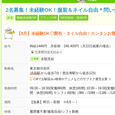
2名募集！未経験OK！服装＆ネイル自由＊問い
派遣
職種未経験OK
ブランクOK
WEB登録・面接OK
【8月】未経験OK〇髪色・ネイル自由！カンタンお
時給1446円 月収例：246,400円（月22日就業の場合）
給与
交通費別途支給あり
全額支給
交通費
東京都渋谷区
勤務地
渋谷駅
から徒歩7分
/
恵比寿駅から徒歩12分
CMでお馴染み♪映画やアニメなどのサブスク運営企業 ☆
09:00～18:00(実働8時間 休憩1時間) 10:00～19:00(実
勤務時間
間 休憩1時間) ※シフト4部制（9時～/10時～/11時～/
【急募】即日～長期 ※8月～！
期間
履歴書不要
/
服装自由
/
シフト勤務
特徴