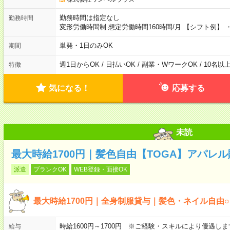
勤務時間は指定なし
勤務時間
変形労働時間制 想定労働時間160時間/月 【シフト例】 ・8
単発・1日のみOK
期間
週1日からOK / 日払いOK / 副業・WワークOK / 10名
特徴
気になる！
応募する
未読
最大時給1700円｜髪色自由【TOGA】アパレ
派遣
ブランクOK
WEB登録・面接OK
最大時給1700円｜全身制服貸与｜髪色・ネイル自由
時給1600円～1700円 ※ご経験・スキルにより優遇し
給与