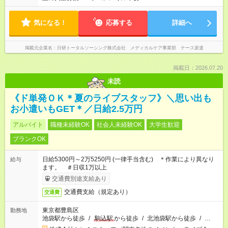
気になる！
応募する
詳細へ
掲載元企業名
日研トータルソーシング株式会社 メディカルケア事業部 ナース派遣
掲載日：2026.07.20
未読
《ド単発ＯＫ＊夏のライブスタッフ》＼思い出も
お小遣いもGET＊／日給2.5万円
アルバイト
職種未経験OK
社会人未経験OK
大学生歓迎
ブランクOK
日給5300円～2万5250円 (一律手当含む) ＊作業により異なり
給与
ます。 ＃日収1万以上
交通費別途支給あり
交通費支給（規定あり）
交通費
東京都豊島区
勤務地
池袋駅から徒歩
/
駒込駅
から徒歩
/
北池袋駅から徒歩
/
…