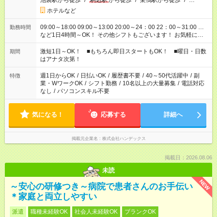
池袋駅から徒歩
/
駒込駅
から徒歩
/
巣鴨駅から徒歩
/
…
ホテルなど
09:00～18:00 09:00～13:00 20:00～24：00 22：00～31:00 …
勤務時間
など1日4時間～OK！ その他シフトもございます！ お気軽にご
相談ください！
激短1日～OK！ ■もちろん即日スタートもOK！ ■曜日・日数
期間
はアナタ次第！
週1日からOK
/
日払いOK
/
履歴書不要
/
40～50代活躍中
/
副
特徴
業・WワークOK
/
シフト勤務
/
10名以上の大量募集
/
電話対応
なし
/
パソコンスキル不要
気になる！
応募する
詳細へ
掲載元企業名
株式会社ハンデックス
掲載日：2026.08.06
未読
NEW
～安心の研修つき～病院で患者さんのお手伝い
＊家庭と両立しやすい
派遣
職種未経験OK
社会人未経験OK
ブランクOK