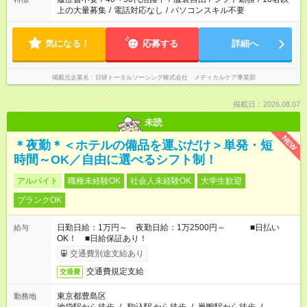
上の大量募集
/
電話対応なし
/
パソコンスキル不要
気になる！
応募する
詳細へ
掲載元企業名
日研トータルソーシング株式会社 メディカルケア事業部
掲載日：2026.08.07
未読
NEW
＊夜勤＊＜ホテルの備品を運ぶだけ＞単発・短
時間～OK／自由に選べるシフト制！
アルバイト
職種未経験OK
社会人未経験OK
大学生歓迎
ブランクOK
日勤日給：1万円～ 夜勤日給：1万2500円～ ■日払い
給与
OK！ ■日給保証あり！
交通費別途支給あり
交通費規定支給
交通費
東京都豊島区
勤務地