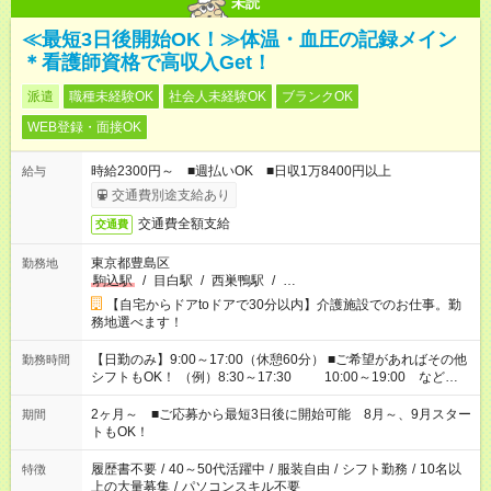
未読
≪最短3日後開始OK！≫体温・血圧の記録メイン
＊看護師資格で高収入Get！
派遣
職種未経験OK
社会人未経験OK
ブランクOK
WEB登録・面接OK
時給2300円～ ■週払いOK ■日収1万8400円以上
給与
交通費別途支給あり
交通費全額支給
交通費
東京都豊島区
勤務地
駒込駅
/
目白駅
/
西巣鴨駅
/
…
【自宅からドアtoドアで30分以内】介護施設でのお仕事。勤
務地選べます！
【日勤のみ】9:00～17:00（休憩60分） ■ご希望があればその他
勤務時間
シフトもOK！ （例）8:30～17:30 10:00～19:00 など
「家族とお休みを合わせたい」 「できれば残業はしたくない」
など、あなたのご希望に沿ったお仕事をご紹介します！ ※Wワ
2ヶ月～ ■ご応募から最短3日後に開始可能 8月～、9月スター
期間
ーク希望の方へ 今ご覧のお仕事で希望する勤務時間と、もう1つ
トもOK！
のお仕事の勤務時間。 合計で週40時間を超える場合は応募でき
ません
履歴書不要
/
40～50代活躍中
/
服装自由
/
シフト勤務
/
10名以
特徴
上の大量募集
/
パソコンスキル不要