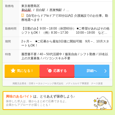
東京都豊島区
勤務地
駒込駅
/
目白駅
/
西巣鴨駅
/
…
【自宅からドアtoドアで30分以内】介護施設でのお仕事。勤
務地選べます！
【日勤のみ】9:00～18:00（休憩60分） ■ご希望があればその他
勤務時間
シフトもOK！ （例）8:30～17:30 10:00～19:00 など
「家族とお休みを合わせたい」 「できれば残業はしたくない」
など、あなたのご希望に沿ったお仕事をご紹介します！ ※Wワ
2ヶ月～ ■ご応募から最短3日後に開始可能 9月～、10月スタ
期間
ーク希望の方へ 今ご覧のお仕事で希望する勤務時間と、もう1つ
ートもOK！
のお仕事の勤務時間。 合計で週40時間を超える場合は応募でき
ません
履歴書不要
/
40～50代活躍中
/
服装自由
/
シフト勤務
/
10名以
特徴
上の大量募集
/
パソコンスキル不要
気になる！
応募する
詳細へ
掲載元企業名
日研トータルソーシング株式会社 メディカルケア事業部 ナース派遣
興味のあるバイト
は、とりあえず保存しよう♪
保存した求人は、後からまとめて応募できるよ。
企業からアプローチが届くことも！