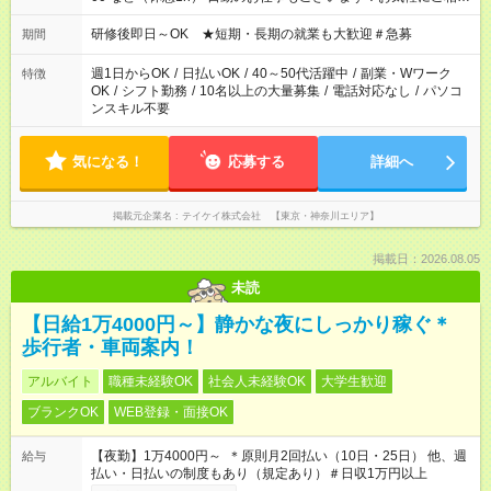
ください！
研修後即日～OK ★短期・長期の就業も大歓迎＃急募
期間
週1日からOK
/
日払いOK
/
40～50代活躍中
/
副業・Wワーク
特徴
OK
/
シフト勤務
/
10名以上の大量募集
/
電話対応なし
/
パソコ
ンスキル不要
気になる！
応募する
詳細へ
掲載元企業名
テイケイ株式会社 【東京・神奈川エリア】
掲載日：2026.08.05
未読
【日給1万4000円～】静かな夜にしっかり稼ぐ＊
歩行者・車両案内！
アルバイト
職種未経験OK
社会人未経験OK
大学生歓迎
ブランクOK
WEB登録・面接OK
【夜勤】1万4000円～ ＊原則月2回払い（10日・25日） 他、週
給与
払い・日払いの制度もあり（規定あり）＃日収1万円以上