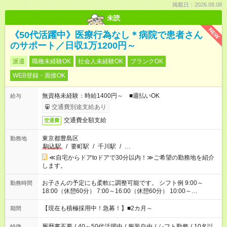
掲載日：2026.08.08
未読
NEW
《50代活躍中》医療行為なし＊病院で患者さん
のサポート／日収1万1200円～
派遣
職種未経験OK
社会人未経験OK
ブランクOK
WEB登録・面接OK
無資格未経験：時給1400円～ ■週払いOK
給与
交通費別途支給あり
交通費全額支給
交通費
東京都豊島区
勤務地
駒込駅
/
要町駅
/
千川駅
/
…
≪自宅からドアtoドアで30分以内！≫ご希望の勤務地を紹介
します。
お子さんの予定にも柔軟に調整可能です。 シフト例 9:00～
勤務時間
18:00（休憩60分） 7:00～16:00（休憩60分） 10:00～
19:00（休憩60分） ※Wワーク希望の方へ 今ご覧のお仕事で希
望する勤務時間と、もう1つのお仕事の勤務時間の合計が 週40
【現在も積極採用中！急募！】■2カ月～
期間
時間を超えなければOKです。
履歴書不要
/
40～50代活躍中
/
服装自由
/
シフト勤務
/
10名以
特徴