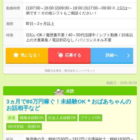
(1)07:00～16:00 (2)09:00～18:00 (3)17:00～09:00 ※ 上記は一
勤務時間
例です！その他シフトもご相談ください！
即日～2ヶ月以上
期間
日払いOK
/
履歴書不要
/
40～50代活躍中
/
シフト勤務
/
10名以
特徴
上の大量募集
/
電話対応なし
/
パソコンスキル不要
気になる！
応募する
詳細へ
掲載元企業名
株式会社ニッソーネット
掲載日：2026.08.03
未読
3ヵ月で80万円稼ぐ！未経験OK＊おばあちゃんの
お話相手など
派遣
職種未経験OK
社会人未経験OK
ブランクOK
WEB登録・面接OK
無資格の方：時給1530円～1912円 / 介護福祉士：時給1830円～
給与