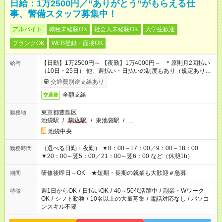
日給：1万2500円／“ありがとう”がもらえる仕
事、警備スタッフ募集中！
アルバイト
職種未経験OK
社会人未経験OK
大学生歓迎
ブランクOK
WEB登録・面接OK
【日勤】1万2500円～ 【夜勤】1万4000円～ ＊原則月2回払い
給与
（10日・25日） 他、週払い・日払いの制度もあり（規定あり）
＃日収1万円以上
交通費別途支給あり
全額支給
交通費
東京都豊島区
勤務地
池袋駅
/
駒込駅
/
東池袋駅
/
…
池袋中央
（選べる日勤・夜勤） ▼8：00～17：00／9：00～18：00
勤務時間
▼20：00～翌5：00／21：00～翌6：00 など（休憩1h）
研修後即日～OK ★短期・長期の就業も大歓迎＃急募
期間
週1日からOK
/
日払いOK
/
40～50代活躍中
/
副業・Wワーク
特徴
OK
/
シフト勤務
/
10名以上の大量募集
/
電話対応なし
/
パソコ
ンスキル不要