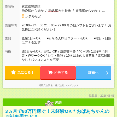
東京都豊島区
勤務地
池袋駅から徒歩
/
駒込駅
から徒歩
/
巣鴨駅から徒歩
/
…
ホテルなど
20:00～24：00 21：00～29:00 その他シフトもございます！ お
勤務時間
気軽にご相談ください！
激短1日～OK！ ■もちろん即日スタートもOK！ ■曜日・日数
期間
はアナタ次第！
週1日からOK
/
日払いOK
/
履歴書不要
/
40～50代活躍中
/
副
特徴
業・WワークOK
/
シフト勤務
/
10名以上の大量募集
/
電話対応
なし
/
パソコンスキル不要
気になる！
応募する
詳細へ
掲載元企業名
株式会社ハンデックス
掲載日：2026.08.05
未読
3ヵ月で80万円稼ぐ！未経験OK＊おばあちゃんの
お話相手など＊