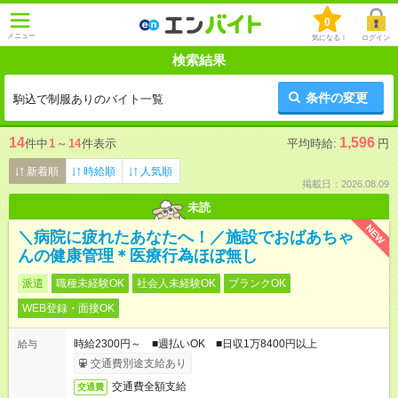
0
メニュー
気になる！
ログイン
検索結果
条件の変更
駒込で制服ありのバイト一覧
14
1,596
件中
1
～
14
件表示
平均時給:
円
新着順
時給順
人気順
掲載日：2026.08.09
未読
NEW
＼病院に疲れたあなたへ！／施設でおばあちゃ
んの健康管理＊医療行為ほぼ無し
派遣
職種未経験OK
社会人未経験OK
ブランクOK
WEB登録・面接OK
時給2300円～ ■週払いOK ■日収1万8400円以上
給与
交通費別途支給あり
交通費全額支給
交通費