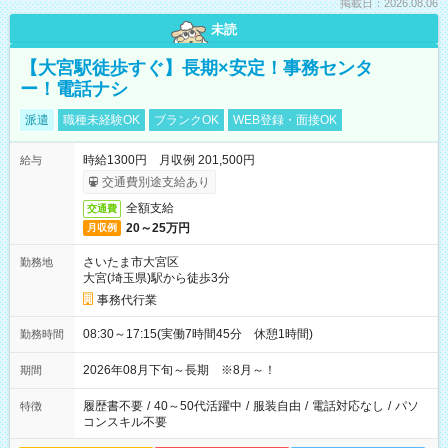
掲載日：2026.08.06
未読
【大宮駅徒歩すぐ】長期×安定！事務センタ
ー！電話ナシ
派遣
職種未経験OK
ブランクOK
WEB登録・面接OK
時給1300円 月収例 201,500円
給与
交通費別途支給あり
全額支給
交通費
20～25万円
月収例
さいたま市大宮区
勤務地
大宮(埼玉県)駅から徒歩3分
事務代行業
08:30～17:15(実働7時間45分 休憩1時間)
勤務時間
2026年08月下旬～長期 ※8月～！
期間
履歴書不要
/
40～50代活躍中
/
服装自由
/
電話対応なし
/
パソ
特徴
コンスキル不要