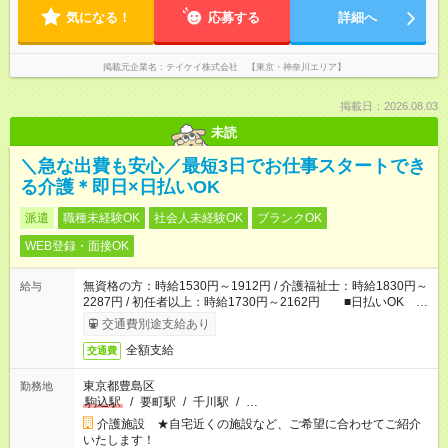
気になる！
応募する
詳細へ
掲載元企業名
テイケイ株式会社 【東京・神奈川エリア】
掲載日：2026.08.03
未読
＼急な出費も安心／最短3日でお仕事スタートでき
る介護＊即日×日払いOK
派遣
職種未経験OK
社会人未経験OK
ブランクOK
WEB登録・面接OK
無資格の方：時給1530円～1912円 / 介護福祉士：時給1830円～
給与
2287円 / 初任者以上：時給1730円～2162円 ■日払いOK ■
日収例：1万2240円（時給1530円×8h）
交通費別途支給あり
全額支給
交通費
東京都豊島区
勤務地
駒込駅
/
要町駅
/
千川駅
/
…
介護施設 ★自宅近くの施設など、ご希望に合わせてご紹介
いたします！