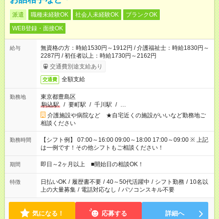
派遣
職種未経験OK
社会人未経験OK
ブランクOK
WEB登録・面接OK
無資格の方：時給1530円～1912円 / 介護福祉士：時給1830円～
給与
2287円 / 初任者以上：時給1730円～2162円
交通費別途支給あり
全額支給
交通費
東京都豊島区
勤務地
駒込駅
/
要町駅
/
千川駅
/
…
介護施設や病院など ★自宅近くの施設がいいなど勤務地ご
相談ください
【シフト例】 07:00～16:00 09:00～18:00 17:00～09:00 ※ 上記
勤務時間
は一例です！その他シフトもご相談ください！
即日～2ヶ月以上 ■開始日の相談OK！
期間
日払いOK
/
履歴書不要
/
40～50代活躍中
/
シフト勤務
/
10名以
特徴
上の大量募集
/
電話対応なし
/
パソコンスキル不要
気になる！
応募する
詳細へ