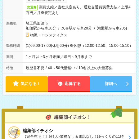
実費支給／当社規定あり。通勤交通費実費支払／上限4
交通費
万円／月※規定あり
埼玉県加須市
勤務地
加須駅から車10分
/
久喜駅から車20分
/
鴻巣駅から車20分
物流・ロジスティクス
(1)09:00-17:00(休憩60分) ※休憩（12:00-12:50、15:00-15:10）
勤務時間
1ヶ月以上3ヶ月未満／即日～9月末まで
期間
履歴書不要
/
40～50代活躍中
/
10名以上の大量募集
特徴
気になる！
応募する
詳細へ
編集部イチオシ
【完全在宅！】難しい業務なし＆電話なし！ゆっくりの11時