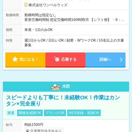
株式会社ワンベルウッズ
勤務時間は指定なし
勤務時間
変形労働時間制 想定労働時間160時間/月 【シフト例】 ・8：00
～21：00
単発・1日のみOK
期間
週1日からOK / 日払いOK / 副業・WワークOK / 10名以上の大量
特徴
募集
気になる！
応募する
詳細へ
未読
スピードよりも丁寧に！未経験OK！作業はカン
タン×完全座り
派遣
職種未経験OK
ブランクOK
WEB登録・面接OK
時給1500円
給与
交通費別途支給あり