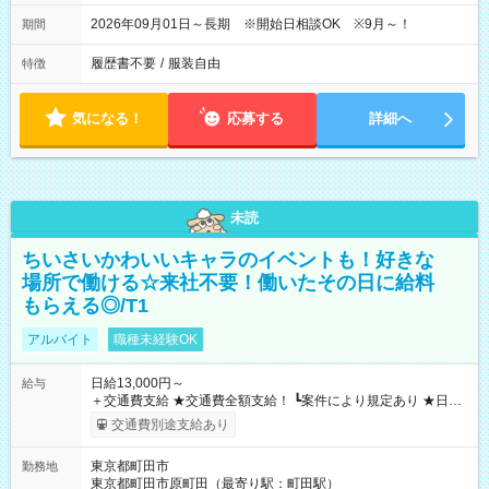
2026年09月01日～長期 ※開始日相談OK ※9月～！
期間
履歴書不要
/
服装自由
特徴
気になる！
応募する
詳細へ
未読
ちいさいかわいいキャラのイベントも！好きな
場所で働ける☆来社不要！働いたその日に給料
もらえる◎/T1
アルバイト
職種未経験OK
日給13,000円～
給与
＋交通費支給 ★交通費全額支給！ ┗案件により規定あり ★日払
いOK！（規定あり） ┗働いたその日に現金GET♪ お仕事後はコ
交通費別途支給あり
ンビニATMから 日払い分を引き落とせます！ 【試用期間】試
用期間なし
東京都町田市
勤務地
東京都町田市原町田（最寄り駅：町田駅）