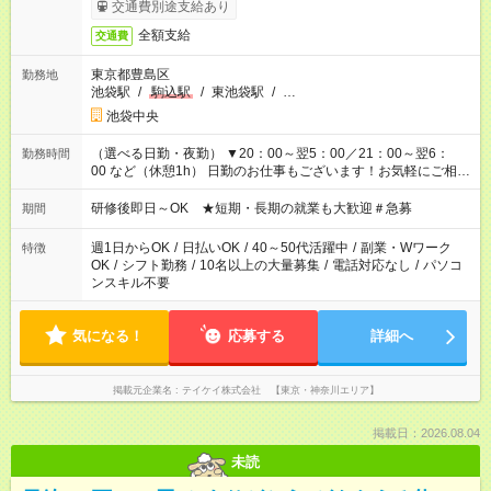
交通費別途支給あり
全額支給
交通費
東京都豊島区
勤務地
池袋駅
/
駒込駅
/
東池袋駅
/
…
池袋中央
（選べる日勤・夜勤） ▼20：00～翌5：00／21：00～翌6：
勤務時間
00 など（休憩1h） 日勤のお仕事もございます！お気軽にご相談
ください！
研修後即日～OK ★短期・長期の就業も大歓迎＃急募
期間
週1日からOK
/
日払いOK
/
40～50代活躍中
/
副業・Wワーク
特徴
OK
/
シフト勤務
/
10名以上の大量募集
/
電話対応なし
/
パソコ
ンスキル不要
気になる！
応募する
詳細へ
掲載元企業名
テイケイ株式会社 【東京・神奈川エリア】
掲載日：2026.08.04
未読