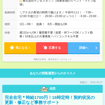
株式会社ケン＆スタッフ（関東各地のイベント・ライブ会
場）
＼アナタの希望の時間で働けます／ 午前中だけ！ ・7:00～
勤務時間
12:00 午後だけ！ ・20:00～23:00 がっつり！ ・6:30～23:00 ・
12:00～21:00 ・16:00～翌8:00 …etc ※時間曜日イベントによ
り異なります。
1日～OK！ 急募！ 8月～開始もOK
期間
週1日からOK
/
履歴書不要
/
副業・WワークOK
/
シフト勤
特徴
務
/
10名以上の大量募集
/
パソコンスキル不要
気になる！
応募する
詳細へ
掲載元企業名
株式会社ケン＆スタッフ
あなたの閲覧履歴からのオススメ
掲載日：2026.08.07
未読
完全在宅＊時給1700円！16時定時！契約状況の
更新・修正など事務サポート