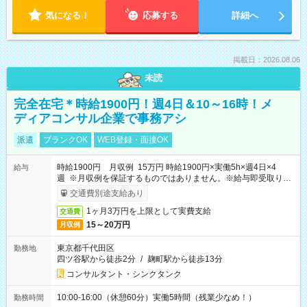
気になる！
応募する
詳細へ
掲載日：2026.08.06
未読
完全在宅＊時給1900円！週4日＆10～16時！メ
ディアコンサル企業で事務アシ
派遣
ブランクOK
WEB登録・面接OK
時給1900円 月収例 15万円 時給1900円×実働5h×週4日×4
給与
週 ※月収例を保証するものではありません。※給与即受取りサ
ービス利用可（利用条件有）
交通費別途支給あり
1ヶ月3万円を上限として実費支給
交通費
15～20万円
月収例
東京都千代田区
勤務地
四ツ谷駅から徒歩2分
/
麹町駅から徒歩13分
コンサルタント・シンクタンク
10:00-16:00（休憩60分）実働5時間（残業少なめ！）
勤務時間