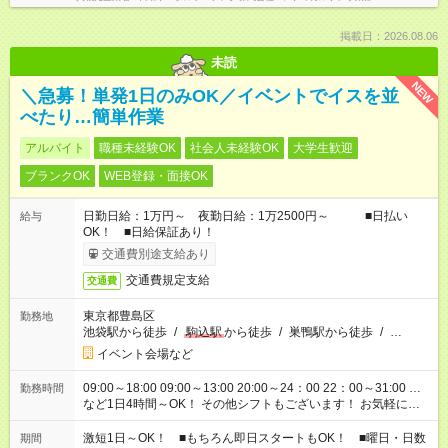
掲載日：2026.08.06
未読
NEW
＼急募！単発1日のみOK／イベントでイスを並
べたり…簡単作業
アルバイト
職種未経験OK
社会人未経験OK
大学生歓迎
ブランクOK
WEB登録・面接OK
日勤日給：1万円～ 夜勤日給：1万2500円～ ■日払い
給与
OK！ ■日給保証あり！
交通費別途支給あり
交通費規定支給
交通費
東京都豊島区
勤務地
池袋駅から徒歩
/
駒込駅
から徒歩
/
巣鴨駅から徒歩
/
…
イベント会場など
09:00～18:00 09:00～13:00 20:00～24：00 22：00～31:00 …
勤務時間
など1日4時間～OK！ その他シフトもございます！ お気軽にご
相談ください！
激短1日～OK！ ■もちろん即日スタートもOK！ ■曜日・日数
期間