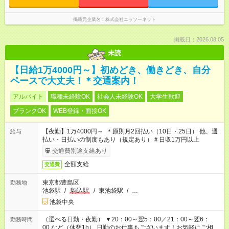
掲載元企業名
株式会社ニッソーネット
掲載日：2026.08.05
未読
【日給1万4000円～】初めどき、働きどき、自分
ペースで大丈夫！＊交通案内！
アルバイト
職種未経験OK
社会人未経験OK
大学生歓迎
ブランクOK
WEB登録・面接OK
【夜勤】1万4000円～ ＊原則月2回払い（10日・25日） 他、週
給与
払い・日払いの制度もあり（規定あり）＃日収1万円以上
交通費別途支給あり
全額支給
交通費
東京都豊島区
勤務地
池袋駅
/
駒込駅
/
東池袋駅
/
…
池袋中央
（選べる日勤・夜勤） ▼20：00～翌5：00／21：00～翌6：
勤務時間
00 など（休憩1h） 日勤のお仕事もございます！お気軽にご相談