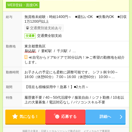
WEB登録・面接OK
無資格未経験：時給1400円～ ■週払いOK ■扶養内OK ■日収
給与
1万1200円以上
交通費別途支給あり
交通費全額支給
交通費
東京都豊島区
勤務地
駒込駅
/
要町駅
/
千川駅
/
…
≪自宅からドアtoドアで30分以内！≫ご希望の勤務地を紹介
します。
お子さんの予定にも柔軟に調整可能です。 シフト例 9:00～
勤務時間
18:00（休憩60分） 7:00～16:00（休憩60分） 10:00～
19:00（休憩60分） ※Wワーク希望の方へ 今ご覧のお仕事で希
望する勤務時間と、もう1つのお仕事の勤務時間の合計が 週40
【現在も積極採用中！急募！】■2カ月～
期間
時間を超えなければOKです。
履歴書不要
/
40～50代活躍中
/
服装自由
/
シフト勤務
/
10名以
特徴
上の大量募集
/
電話対応なし
/
パソコンスキル不要
気になる！
応募する
詳細へ
掲載元企業名
日研トータルソーシング株式会社 メディカルケア事業部