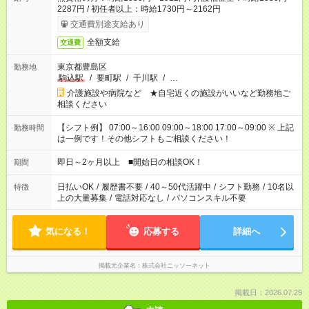
2287円 / 初任者以上：時給1730円～2162円
交通費別途支給あり
全額支給
交通費
東京都豊島区
勤務地
駒込駅
/
要町駅
/
千川駅
/
…
介護施設や病院など ★自宅近くの施設がいいなど勤務地ご
相談ください
【シフト例】 07:00～16:00 09:00～18:00 17:00～09:00 ※ 上記
勤務時間
は一例です！その他シフトもご相談ください！
即日～2ヶ月以上 ■開始日の相談OK！
期間
日払いOK
/
履歴書不要
/
40～50代活躍中
/
シフト勤務
/
10名以
特徴
上の大量募集
/
電話対応なし
/
パソコンスキル不要
気になる！
応募する
詳細へ
掲載元企業名
株式会社ニッソーネット
掲載日：2026.07.29