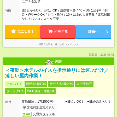
はアナタ次第！
週1日からOK
/
日払いOK
/
履歴書不要
/
40～50代活躍中
/
副
特徴
業・WワークOK
/
シフト勤務
/
10名以上の大量募集
/
電話対応
なし
/
パソコンスキル不要
気になる！
応募する
詳細へ
掲載元企業名
株式会社ハンデックス
掲載日：2026.08.05
未読
＜夜勤＞ホテルのイスを指示通りには運ぶだけ／
涼しい屋内作業！
アルバイト
職種未経験OK
社会人未経験OK
大学生歓迎
ブランクOK
WEB登録・面接OK
夜勤日給：1万2500円～ ■日払いOK！ ■日給保証あり！
給与
交通費別途支給あり
交通費規定支給
交通費