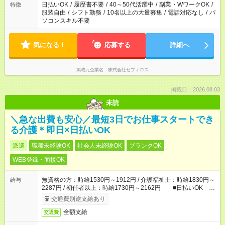
日払いOK
/
履歴書不要
/
40～50代活躍中
/
副業・WワークOK
/
特徴
服装自由
/
シフト勤務
/
10名以上の大量募集
/
電話対応なし
/
パ
ソコンスキル不要
気になる！
応募する
詳細へ
掲載元企業名
株式会社ゼフィロス
掲載日：2026.08.03
未読
＼急な出費も安心／最短3日でお仕事スタートでき
る介護＊即日×日払いOK
派遣
職種未経験OK
社会人未経験OK
ブランクOK
WEB登録・面接OK
無資格の方：時給1530円～1912円 / 介護福祉士：時給1830円～
給与
2287円 / 初任者以上：時給1730円～2162円 ■日払いOK ■
日収例：1万2240円（時給1530円×8h）
交通費別途支給あり
全額支給
交通費