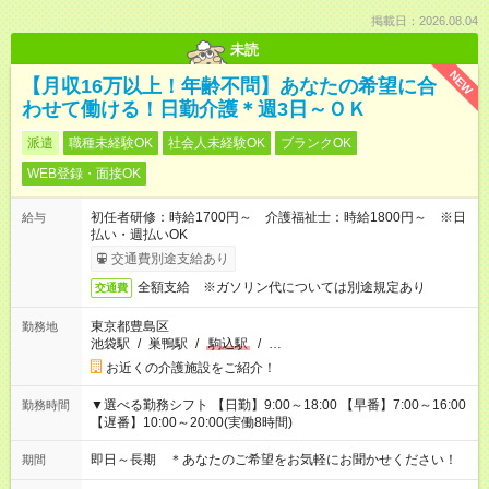
掲載日：2026.08.04
未読
NEW
【月収16万以上！年齢不問】あなたの希望に合
わせて働ける！日勤介護＊週3日～ＯＫ
派遣
職種未経験OK
社会人未経験OK
ブランクOK
WEB登録・面接OK
初任者研修：時給1700円～ 介護福祉士：時給1800円～ ※日
給与
払い・週払いOK
交通費別途支給あり
全額支給 ※ガソリン代については別途規定あり
交通費
東京都豊島区
勤務地
池袋駅
/
巣鴨駅
/
駒込駅
/
…
お近くの介護施設をご紹介！
▼選べる勤務シフト 【日勤】9:00～18:00 【早番】7:00～16:00
勤務時間
【遅番】10:00～20:00(実働8時間)
即日～長期 ＊あなたのご希望をお気軽にお聞かせください！
期間