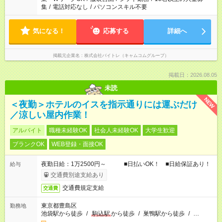
集
/
電話対応なし
/
パソコンスキル不要
気になる！
応募する
詳細へ
掲載元企業名
株式会社バイトレ（キャムコムグループ）
掲載日：2026.08.05
未読
NEW
＜夜勤＞ホテルのイスを指示通りには運ぶだけ
／涼しい屋内作業！
アルバイト
職種未経験OK
社会人未経験OK
大学生歓迎
ブランクOK
WEB登録・面接OK
夜勤日給：1万2500円～ ■日払いOK！ ■日給保証あり！
給与
交通費別途支給あり
交通費規定支給
交通費
東京都豊島区
勤務地
池袋駅から徒歩
/
駒込駅
から徒歩
/
巣鴨駅から徒歩
/
…