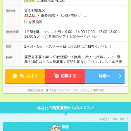
交通費規定内支給
交通費
東京都豊島区
勤務地
駒込駅
/
東長崎駅
/
大塚駅前駅
/
…
介護施設
1日5時間～ ＜シフト例＞ 9:00～14:00 12:00～17:00 13:00～
勤務時間
18:00など ※ご希望のシフトお聞かせください！
2ヶ月～OK ※スタート日はお気軽にご相談ください！
期間
履歴書不要
/
40～50代活躍中
/
副業・WワークOK
/
シフト勤
特徴
務
/
10名以上の大量募集
/
電話対応なし
/
パソコンスキル不要
気になる！
応募する
詳細へ
掲載元企業名
株式会社スタッフサービス メディカル事業本部
あなたの閲覧履歴からのオススメ
掲載日：2026.08.07
未読