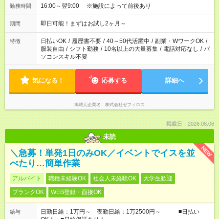
16:00～翌9:00 ※施設によって前後あり
勤務時間
即日可能！まずはお試し2ヶ月～
期間
日払いOK
/
履歴書不要
/
40～50代活躍中
/
副業・WワークOK
/
特徴
服装自由
/
シフト勤務
/
10名以上の大量募集
/
電話対応なし
/
パ
ソコンスキル不要
気になる！
応募する
詳細へ
掲載元企業名
株式会社ゼフィロス
掲載日：2026.08.06
未読
NEW
＼急募！単発1日のみOK／イベントでイスを並
べたり…簡単作業
アルバイト
職種未経験OK
社会人未経験OK
大学生歓迎
ブランクOK
WEB登録・面接OK
日勤日給：1万円～ 夜勤日給：1万2500円～ ■日払い
給与