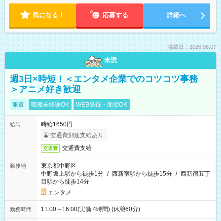
気になる！
応募する
詳細へ
掲載日：2026.08.07
未読
週3日×時短！＜エンタメ企業でのコツコツ事務
＞アニメ好き歓迎
派遣
職種未経験OK
WEB登録・面接OK
時給1650円
給与
交通費別途支給あり
交通費支給
交通費
東京都中野区
勤務地
中野坂上駅から徒歩1分
/
西新宿駅から徒歩15分
/
西新宿五丁
目駅から徒歩14分
エンタメ
11:00～16:00(実働:4時間) (休憩60分)
勤務時間