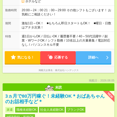
ホテルなど
20:00～24：00 21：00～29:00 その他シフトもございます！ お
勤務時間
気軽にご相談ください！
激短1日～OK！ ■もちろん即日スタートもOK！ ■曜日・日数
期間
はアナタ次第！
週1日からOK
/
日払いOK
/
履歴書不要
/
40～50代活躍中
/
副
特徴
業・WワークOK
/
シフト勤務
/
10名以上の大量募集
/
電話対応
なし
/
パソコンスキル不要
気になる！
応募する
詳細へ
掲載元企業名
株式会社ハンデックス
掲載日：2026.08.05
未読
NEW
3ヵ月で80万円稼ぐ！未経験OK＊おばあちゃん
のお話相手など＊
派遣
職種未経験OK
社会人未経験OK
ブランクOK