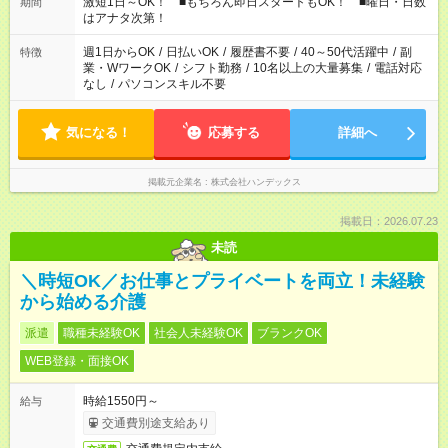
激短1日～OK！ ■もちろん即日スタートもOK！ ■曜日・日数
期間
はアナタ次第！
週1日からOK
/
日払いOK
/
履歴書不要
/
40～50代活躍中
/
副
特徴
業・WワークOK
/
シフト勤務
/
10名以上の大量募集
/
電話対応
なし
/
パソコンスキル不要
気になる！
応募する
詳細へ
掲載元企業名
株式会社ハンデックス
掲載日：2026.07.23
未読
＼時短OK／お仕事とプライベートを両立！未経験
から始める介護
派遣
職種未経験OK
社会人未経験OK
ブランクOK
WEB登録・面接OK
時給1550円～
給与
交通費別途支給あり