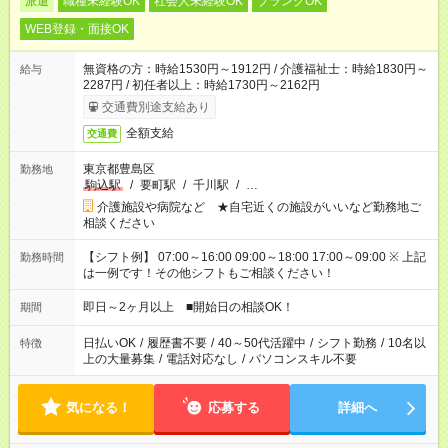
派遣
職種未経験OK
社会人未経験OK
ブランクOK
WEB登録・面接OK
無資格の方：時給1530円～1912円 / 介護福祉士：時給1830円～
給与
2287円 / 初任者以上：時給1730円～2162円
交通費別途支給あり
全額支給
交通費
東京都豊島区
勤務地
駒込駅
/
要町駅
/
千川駅
/
…
介護施設や病院など ★自宅近くの施設がいいなど勤務地ご
相談ください
【シフト例】 07:00～16:00 09:00～18:00 17:00～09:00 ※ 上記
勤務時間
は一例です！その他シフトもご相談ください！
即日～2ヶ月以上 ■開始日の相談OK！
期間
日払いOK
/
履歴書不要
/
40～50代活躍中
/
シフト勤務
/
10名以
特徴
上の大量募集
/
電話対応なし
/
パソコンスキル不要
気になる！
応募する
詳細へ