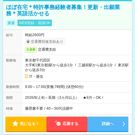
ほぼ在宅＊特許事務経験者募集！更新・出願業
務＊英語活かせる
派遣
WEB登録・面接OK
時給2600円
給与
交通費別途支給あり
交通費支給
交通費
東京都千代田区
勤務地
大手町(東京都)駅から徒歩1分
/
三越前駅から徒歩1分
/
東京駅
から徒歩3分
IT・通信
9:00～17:00(実働:7時間) (休憩60分)
勤務時間
2026/9/上旬～長期（3カ月以上） ★9月～OK！
期間
履歴書不要
/
40～50代活躍中
特徴
気になる！
応募する
詳細へ