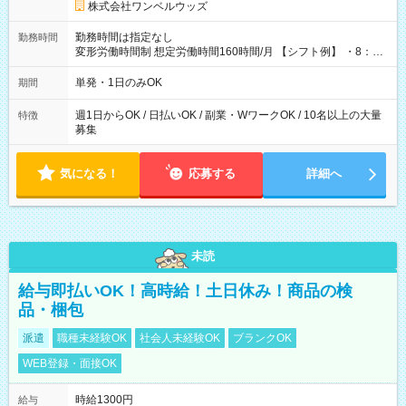
株式会社ワンベルウッズ
勤務時間は指定なし
勤務時間
変形労働時間制 想定労働時間160時間/月 【シフト例】 ・8：00
～21：00
単発・1日のみOK
期間
週1日からOK / 日払いOK / 副業・WワークOK / 10名以上の大量
特徴
募集
気になる！
応募する
詳細へ
未読
給与即払いOK！高時給！土日休み！商品の検
品・梱包
派遣
職種未経験OK
社会人未経験OK
ブランクOK
WEB登録・面接OK
時給1300円
給与