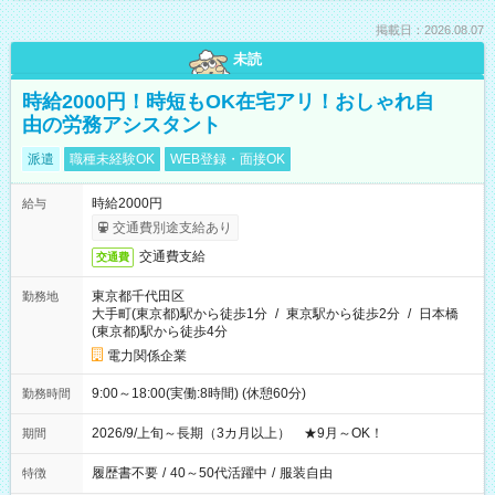
掲載日：2026.08.07
未読
時給2000円！時短もOK在宅アリ！おしゃれ自
由の労務アシスタント
派遣
職種未経験OK
WEB登録・面接OK
時給2000円
給与
交通費別途支給あり
交通費支給
交通費
東京都千代田区
勤務地
大手町(東京都)駅から徒歩1分
/
東京駅から徒歩2分
/
日本橋
(東京都)駅から徒歩4分
電力関係企業
9:00～18:00(実働:8時間) (休憩60分)
勤務時間
2026/9/上旬～長期（3カ月以上） ★9月～OK！
期間
履歴書不要
/
40～50代活躍中
/
服装自由
特徴