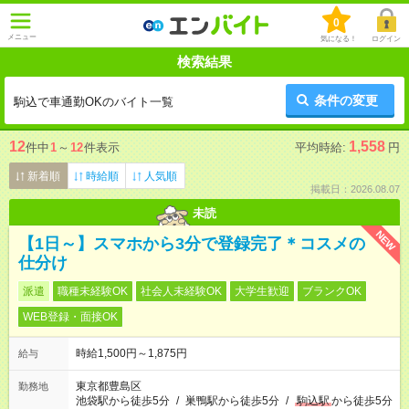
0
メニュー
気になる！
ログイン
検索結果
条件の変更
駒込で車通勤OKのバイト一覧
12
1,558
件中
1
～
12
件表示
平均時給:
円
新着順
時給順
人気順
掲載日：2026.08.07
未読
NEW
【1日～】スマホから3分で登録完了＊コスメの
仕分け
派遣
職種未経験OK
社会人未経験OK
大学生歓迎
ブランクOK
WEB登録・面接OK
時給1,500円～1,875円
給与
東京都豊島区
勤務地
池袋駅から徒歩5分
/
巣鴨駅から徒歩5分
/
駒込駅
から徒歩5分