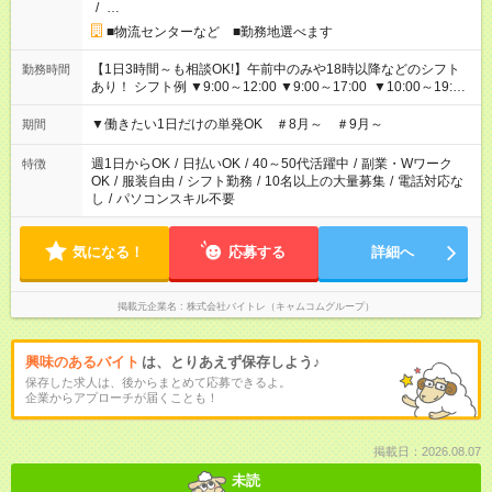
/
…
■物流センターなど ■勤務地選べます
【1日3時間～も相談OK!】午前中のみや18時以降などのシフト
勤務時間
あり！ シフト例 ▼9:00～12:00 ▼9:00～17:00 ▼10:00～19:00
▼18:00～21:00
▼働きたい1日だけの単発OK ＃8月～ ＃9月～
期間
週1日からOK
/
日払いOK
/
40～50代活躍中
/
副業・Wワーク
特徴
OK
/
服装自由
/
シフト勤務
/
10名以上の大量募集
/
電話対応な
し
/
パソコンスキル不要
気になる！
応募する
詳細へ
掲載元企業名
株式会社バイトレ（キャムコムグループ）
興味のあるバイト
は、とりあえず保存しよう♪
保存した求人は、後からまとめて応募できるよ。
企業からアプローチが届くことも！
掲載日：2026.08.07
未読