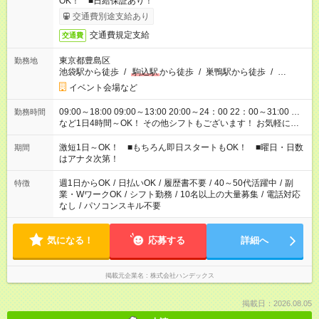
OK！ ■日給保証あり！
交通費別途支給あり
交通費規定支給
交通費
東京都豊島区
勤務地
池袋駅から徒歩
/
駒込駅
から徒歩
/
巣鴨駅から徒歩
/
…
イベント会場など
09:00～18:00 09:00～13:00 20:00～24：00 22：00～31:00 …
勤務時間
など1日4時間～OK！ その他シフトもございます！ お気軽にご
相談ください！
激短1日～OK！ ■もちろん即日スタートもOK！ ■曜日・日数
期間
はアナタ次第！
週1日からOK
/
日払いOK
/
履歴書不要
/
40～50代活躍中
/
副
特徴
業・WワークOK
/
シフト勤務
/
10名以上の大量募集
/
電話対応
なし
/
パソコンスキル不要
気になる！
応募する
詳細へ
掲載元企業名
株式会社ハンデックス
掲載日：2026.08.05