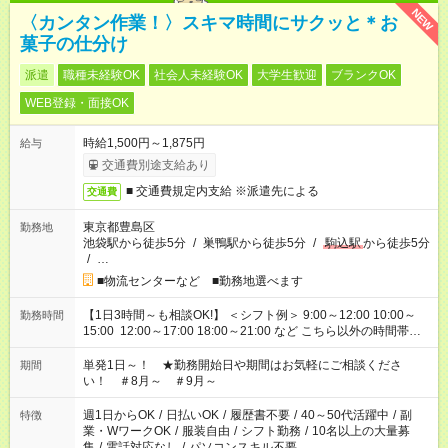
NEW
〈カンタン作業！〉スキマ時間にサクッと＊お
菓子の仕分け
派遣
職種未経験OK
社会人未経験OK
大学生歓迎
ブランクOK
WEB登録・面接OK
時給1,500円～1,875円
給与
交通費別途支給あり
■ 交通費規定内支給 ※派遣先による
交通費
東京都豊島区
勤務地
池袋駅から徒歩5分
/
巣鴨駅から徒歩5分
/
駒込駅
から徒歩5分
/
…
■物流センターなど ■勤務地選べます
【1日3時間～も相談OK!】 ＜シフト例＞ 9:00～12:00 10:00～
勤務時間
15:00 12:00～17:00 18:00～21:00 など こちら以外の時間帯も
お気軽にご相談ください！
単発1日～！ ★勤務開始日や期間はお気軽にご相談くださ
期間
い！ ＃8月～ ＃9月～
週1日からOK
/
日払いOK
/
履歴書不要
/
40～50代活躍中
/
副
特徴
業・WワークOK
/
服装自由
/
シフト勤務
/
10名以上の大量募
集
/
電話対応なし
/
パソコンスキル不要