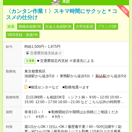
未読
NEW
〈カンタン作業！〉スキマ時間にサクッと＊コ
スメの仕分け
派遣
職種未経験OK
社会人未経験OK
大学生歓迎
ブランクOK
WEB登録・面接OK
時給1,500円～1,875円
給与
交通費別途支給あり
■ 交通費規定内支給 ※派遣先による
交通費
東京都豊島区
勤務地
池袋駅から徒歩5分
/
巣鴨駅から徒歩5分
/
駒込駅
から徒歩5分
/
…
■物流センターなど ■勤務地選べます
【1日3時間～も相談OK!】 ＜シフト例＞ 9:00～12:00 10:00～
勤務時間
15:00 12:00～17:00 18:00～21:00 など こちら以外の時間帯も
お気軽にご相談ください！
単発1日～！ ★勤務開始日や期間はお気軽にご相談くださ
期間
い！ ＃8月～ ＃9月～
週1日からOK
/
日払いOK
/
履歴書不要
/
40～50代活躍中
/
副
特徴
業・WワークOK
/
服装自由
/
シフト勤務
/
10名以上の大量募