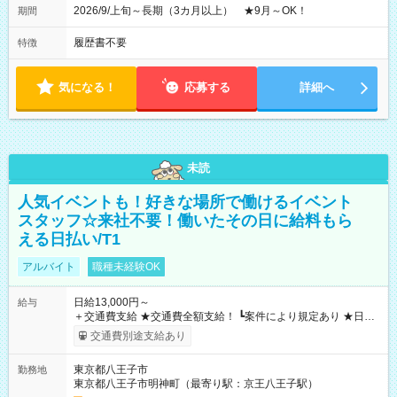
2026/9/上旬～長期（3カ月以上） ★9月～OK！
期間
履歴書不要
特徴
気になる！
応募する
詳細へ
未読
人気イベントも！好きな場所で働けるイベント
スタッフ☆来社不要！働いたその日に給料もら
える日払い/T1
アルバイト
職種未経験OK
日給13,000円～
給与
＋交通費支給 ★交通費全額支給！ ┗案件により規定あり ★日払
いOK！（規定あり） ┗働いたその日に現金GET♪ お仕事後はコ
交通費別途支給あり
ンビニATMから 日払い分を引き落とせます！ 【試用期間】試
用期間なし
東京都八王子市
勤務地
東京都八王子市明神町（最寄り駅：京王八王子駅）