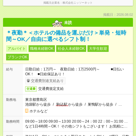
掲載元企業名
株式会社ニッソーネット
掲載日：2026.08.02
未読
＊夜勤＊＜ホテルの備品を運ぶだけ＞単発・短時
間～OK／自由に選べるシフト制！
アルバイト
職種未経験OK
社会人未経験OK
大学生歓迎
ブランクOK
日勤日給：1万円～ 夜勤日給：1万2500円～ ■日払い
給与
OK！ ■日給保証あり！
交通費別途支給あり
交通費規定支給
交通費
東京都豊島区
勤務地
池袋駅から徒歩
/
駒込駅
から徒歩
/
巣鴨駅から徒歩
/
…
ホテルなど
09:00～18:00 09:00～13:00 20:00～24：00 22：00～31:00 …
勤務時間
など1日4時間～OK！ その他シフトもございます！ お気軽にご
相談ください！