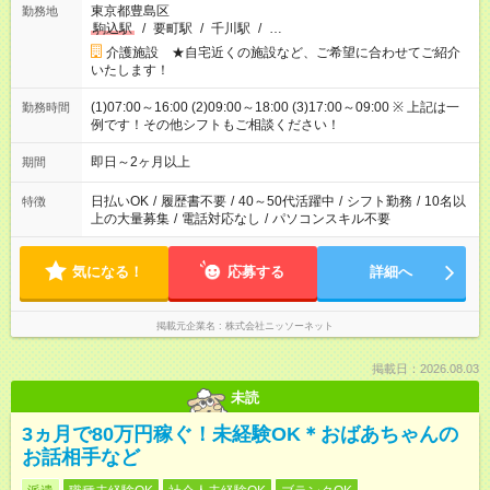
東京都豊島区
勤務地
駒込駅
/
要町駅
/
千川駅
/
…
介護施設 ★自宅近くの施設など、ご希望に合わせてご紹介
いたします！
(1)07:00～16:00 (2)09:00～18:00 (3)17:00～09:00 ※ 上記は一
勤務時間
例です！その他シフトもご相談ください！
即日～2ヶ月以上
期間
日払いOK
/
履歴書不要
/
40～50代活躍中
/
シフト勤務
/
10名以
特徴
上の大量募集
/
電話対応なし
/
パソコンスキル不要
気になる！
応募する
詳細へ
掲載元企業名
株式会社ニッソーネット
掲載日：2026.08.03
未読
3ヵ月で80万円稼ぐ！未経験OK＊おばあちゃんの
お話相手など