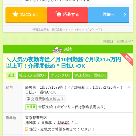
気になる！
応募する
詳細へ
掲載元企業名
株式会社バイトレ（キャムコムグループ）
掲載日：2026.08.07
未読
NEW
＼人気の夜勤専従／月10回勤務で月収31.5万円
以上可！介護度低め＊日払いOK
派遣
社会人未経験OK
ブランクOK
WEB登録・面接OK
経験者：1回3万1579円！／介護福祉士：1回3万2725円～！ ※
給与
日払い・週払いOK
交通費別途支給あり
全額支給（※ガソリン代は別途規定あり）
交通費
東京都豊島区
勤務地
池袋駅
/
巣鴨駅
/
駒込駅
/
…
施設・立地のご希望を教えてください！