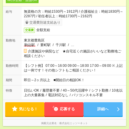
WEB登録・面接OK
無資格の方：時給1530円～1912円 / 介護福祉士：時給1830円～
給与
2287円 / 初任者以上：時給1730円～2162円
交通費別途支給あり
全額支給
交通費
東京都豊島区
勤務地
駒込駅
/
要町駅
/
千川駅
/
…
介護施設や病院など ★自宅近くの施設がいいなど勤務地ご
相談ください
【シフト例】 07:00～16:00 09:00～18:00 17:00～09:00 ※ 上記
勤務時間
は一例です！その他シフトもご相談ください！
即日～2ヶ月以上 ■開始日の相談OK！
期間
日払いOK
/
履歴書不要
/
40～50代活躍中
/
シフト勤務
/
10名以
特徴
上の大量募集
/
電話対応なし
/
パソコンスキル不要
気になる！
応募する
詳細へ
掲載元企業名
株式会社ニッソーネット