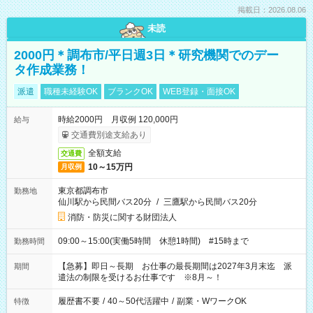
掲載日：2026.08.06
未読
2000円＊調布市/平日週3日＊研究機関でのデー
タ作成業務！
派遣
職種未経験OK
ブランクOK
WEB登録・面接OK
時給2000円 月収例 120,000円
給与
交通費別途支給あり
全額支給
交通費
10～15万円
月収例
東京都調布市
勤務地
仙川駅から民間バス20分
/
三鷹駅から民間バス20分
消防・防災に関する財団法人
09:00～15:00(実働5時間 休憩1時間) #15時まで
勤務時間
【急募】即日～長期 お仕事の最長期間は2027年3月末迄 派
期間
遣法の制限を受けるお仕事です ※8月～！
履歴書不要
/
40～50代活躍中
/
副業・WワークOK
特徴