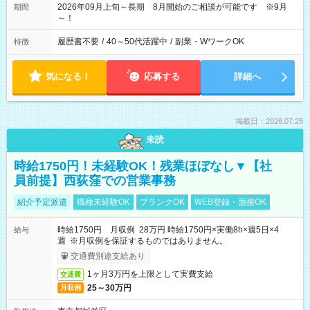
2026年09月上旬～長期 8月開始のご相談が可能です ※9月
期間
～！
履歴書不要
/
40～50代活躍中
/
副業・WワークOK
特徴
気になる！
応募する
詳細へ
掲載日：2026.07.28
未読
時給1750円！未経験OK！残業ほぼなし▼【社
員前提】西荻窪での営業事務
紹介予定派遣
職種未経験OK
ブランクOK
WEB登録・面接OK
時給1750円 月収例 28万円 時給1750円×実働8h×週5日×4
給与
週 ※月収例を保証するものではありません。
交通費別途支給あり
1ヶ月3万円を上限として実費支給
交通費
25～30万円
月収例