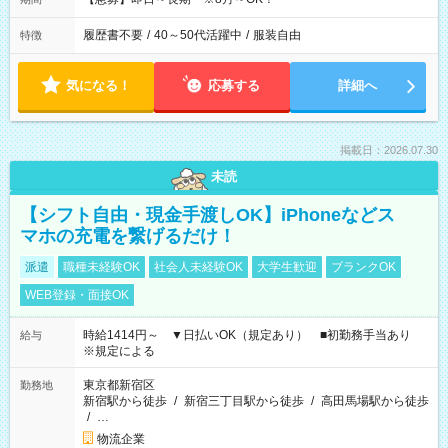
履歴書不要
/
40～50代活躍中
/
服装自由
特徴
気になる！
応募する
詳細へ
掲載日：2026.07.30
未読
【シフト自由・現金手渡しOK】iPhoneなどス
マホの充電を繋げるだけ！
派遣
職種未経験OK
社会人未経験OK
大学生歓迎
ブランクOK
WEB登録・面接OK
時給1414円～ ▼日払いOK（規定あり） ■初勤務手当あり
給与
※規定による
東京都新宿区
勤務地
新宿駅から徒歩
/
新宿三丁目駅から徒歩
/
高田馬場駅から徒歩
/
…
物流企業