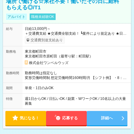
場所で働ける☆来社不要！働いたその日に給料
もらえる◎/T1
アルバイト
職種未経験OK
日給13,000円～
給与
＋交通費支給 ★交通費全額支給！ ┗案件により規定あり ★日払
いOK！（規定あり） ┗働いたその日に現金GET♪ お仕事後はコ
交通費別途支給あり
ンビニATMから 日払い分を引き落とせます！ 【試用期間】試
用期間なし
東京都町田市
勤務地
東京都町田市原町田（最寄り駅：町田駅）
株式会社ワンベルウッズ
勤務時間は指定なし
勤務時間
変形労働時間制 想定労働時間160時間/月 【シフト例】 ・8：00
～21：00
単発・1日のみOK
期間
週1日からOK / 日払いOK / 副業・WワークOK / 10名以上の大量
特徴
募集
気になる！
応募する
詳細へ