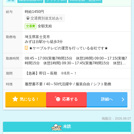
時給1450円
給与
交通費別途支給あり
全額支給
交通費
埼玉県富士見市
勤務地
みずほ台駅から徒歩3分
★ケーブルテレビの運営を行っている会社です★
08:45～17:00(実働7時間15分 休憩1時間) 09:00～17:15(実働7
勤務時間
時間15分 休憩1時間) 09:30～17:45(実働7時間15分 休憩1時
間) ※11:45～20:00：週1回程度遅番あります(在宅勤務OK) ※配
属チームにより
【急募】即日～長期 ※8月～！
期間
履歴書不要
/
40～50代活躍中
/
服装自由
/
シフト勤務
特徴
気になる！
応募する
詳細へ
掲載日：2026.08.07
未読