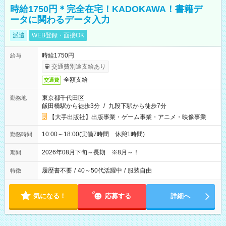
時給1750円＊完全在宅！KADOKAWA！書籍デ
ータに関わるデータ入力
派遣
WEB登録・面接OK
時給1750円
給与
交通費別途支給あり
全額支給
交通費
東京都千代田区
勤務地
飯田橋駅から徒歩3分
/
九段下駅から徒歩7分
【大手出版社】出版事業・ゲーム事業・アニメ・映像事業
10:00～18:00(実働7時間 休憩1時間)
勤務時間
2026年08月下旬～長期 ※8月～！
期間
履歴書不要
/
40～50代活躍中
/
服装自由
特徴
気になる！
応募する
詳細へ