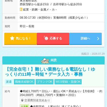
東京都杉並区
勤務地
西荻窪駅から徒歩15分
/
吉祥寺駅から徒歩20分
鉱業・鉄鋼・金属メ－カ－
08:30-17:30（休憩60分）実働8時間（残業少なめ！）
勤務時間
即日～長期
期間
気になる！
応募する
詳細へ
掲載日：2026.07.29
未読
【完全在宅！】難しい業務なし＆電話なし！ゆ
っくりの11時～時短＊データ入力・事務
派遣
職種未経験OK
ブランクOK
WEB登録・面接OK
◆時給1,700円＊日払い・週払いOK＊昇給あり♪【月収例】 ・約
給与
204,000円 （時給1,700円 × 実働6h × 20日）
交通費別途支給あり
◆全額支給 ＊家が少し遠くても安心！
交通費