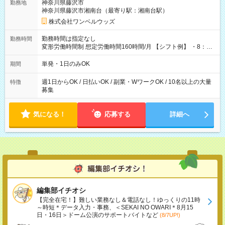
神奈川県藤沢市
勤務地
神奈川県藤沢市湘南台（最寄り駅：湘南台駅）
株式会社ワンベルウッズ
勤務時間は指定なし
勤務時間
変形労働時間制 想定労働時間160時間/月 【シフト例】 ・8：00
～21：00
単発・1日のみOK
期間
週1日からOK / 日払いOK / 副業・WワークOK / 10名以上の大量
特徴
募集
気になる！
応募する
詳細へ
編集部イチオシ
【完全在宅！】難しい業務なし＆電話なし！ゆっくりの11時
～時短＊データ入力・事務、＜SEKAI NO OWARI＊8月15
日・16日＞ドーム公演のサポートバイトなど
(8/7UP!)