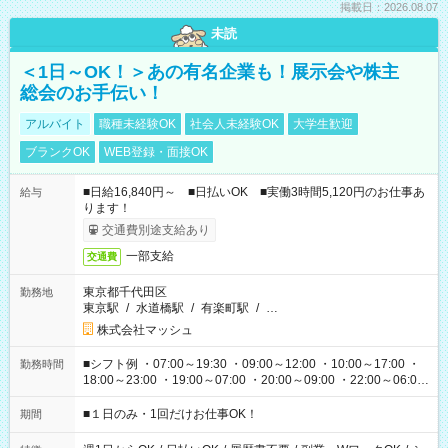
掲載日：2026.08.07
未読
＜1日～OK！＞あの有名企業も！展示会や株主
総会のお手伝い！
アルバイト
職種未経験OK
社会人未経験OK
大学生歓迎
ブランクOK
WEB登録・面接OK
■日給16,840円～ ■日払いOK ■実働3時間5,120円のお仕事あ
給与
ります！
交通費別途支給あり
一部支給
交通費
東京都千代田区
勤務地
東京駅
/
水道橋駅
/
有楽町駅
/
…
株式会社マッシュ
■シフト例 ・07:00～19:30 ・09:00～12:00 ・10:00～17:00 ・
勤務時間
18:00～23:00 ・19:00～07:00 ・20:00～09:00 ・22:00～06:00
etc ★最短で3時間で5,120円のお仕事から 15時間で2万円近く稼
げるお仕事も！ ご希望のお時間に合わせてご紹介！ ※シフトは
■１日のみ・1回だけお仕事OK！
期間
現場によって異なります。 ※勿論、休憩時間はあるのでご安心
ください！