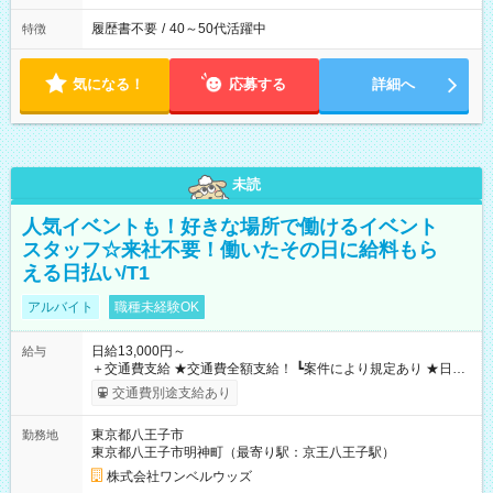
履歴書不要
/
40～50代活躍中
特徴
気になる！
応募する
詳細へ
未読
人気イベントも！好きな場所で働けるイベント
スタッフ☆来社不要！働いたその日に給料もら
える日払い/T1
アルバイト
職種未経験OK
日給13,000円～
給与
＋交通費支給 ★交通費全額支給！ ┗案件により規定あり ★日払
いOK！（規定あり） ┗働いたその日に現金GET♪ お仕事後はコ
交通費別途支給あり
ンビニATMから 日払い分を引き落とせます！ 【試用期間】試
用期間なし
東京都八王子市
勤務地
東京都八王子市明神町（最寄り駅：京王八王子駅）
株式会社ワンベルウッズ