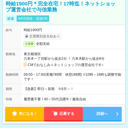
時給1900円＊完全在宅！17時迄！ネットショッ
プ運営会社で与信業務
派遣
WEB登録・面接OK
時給1900円
給与
交通費別途支給あり
全額支給
交通費
東京都港区
勤務地
六本木一丁目駅から徒歩2分
/
六本木駅から徒歩8分
CMでおなじみ☆ネットショップの運営会社です♪
09:00～17:00(実働7時間 休憩1時間) ※10時～18時も調整可能
勤務時間
です！
【急募】即日～長期 ※8月～！
期間
履歴書不要
/
40～50代活躍中
/
服装自由
特徴
気になる！
応募する
詳細へ