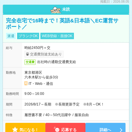
掲載日：2026.08.05
未読
完全在宅で16時まで！英語&日本語＼EC運営サ
ポート／
派遣
ブランクOK
WEB登録・面接OK
時給2450円＋交
給与
交通費別途支給あり
出社時の通勤交通費支給
交通費
東京都港区
勤務地
六本木駅から徒歩3分
IT・Web・通信
9:00～16:00
勤務時間
2026/8/17～長期 ※長期更新予定 ※8月～OK！
期間
履歴書不要
/
40～50代活躍中
/
服装自由
特徴
気になる！
応募する
詳細へ