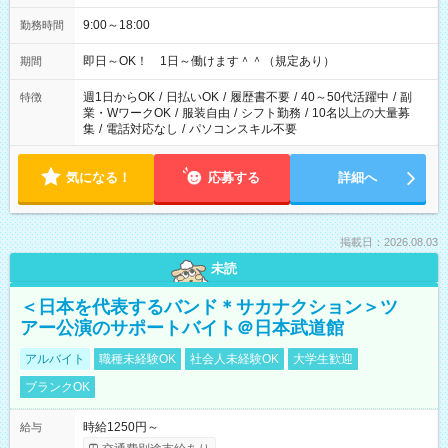
9:00～18:00
勤務時間
即日～OK！ 1日～働けます＾＾（規定あり）
期間
週1日からOK
/
日払いOK
/
履歴書不要
/
40～50代活躍中
/
副
特徴
業・WワークOK
/
服装自由
/
シフト勤務
/
10名以上の大量募
集
/
電話対応なし
/
パソコンスキル不要
気になる！
応募する
詳細へ
掲載日：2026.08.03
未読
＜日本を代表するバンド＊サカナクション＞ツ
アー公演のサポートバイト＠日本武道館
アルバイト
職種未経験OK
社会人未経験OK
大学生歓迎
ブランクOK
時給1250円～
給与