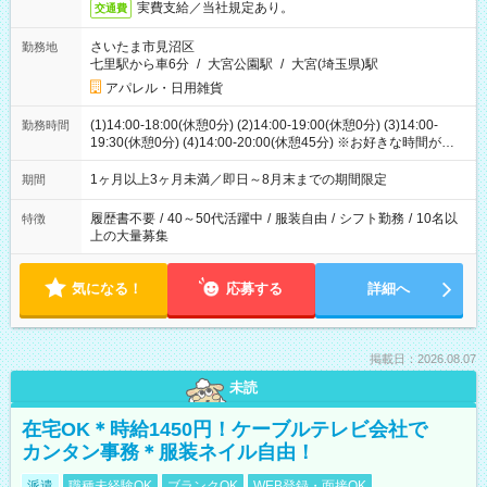
実費支給／当社規定あり。
交通費
さいたま市見沼区
勤務地
七里駅から車6分
/
大宮公園駅
/
大宮(埼玉県)駅
アパレル・日用雑貨
(1)14:00-18:00(休憩0分) (2)14:00-19:00(休憩0分) (3)14:00-
勤務時間
19:30(休憩0分) (4)14:00-20:00(休憩45分) ※お好きな時間が選べ
ます
1ヶ月以上3ヶ月未満／即日～8月末までの期間限定
期間
履歴書不要
/
40～50代活躍中
/
服装自由
/
シフト勤務
/
10名以
特徴
上の大量募集
気になる！
応募する
詳細へ
掲載日：2026.08.07
未読
在宅OK＊時給1450円！ケーブルテレビ会社で
カンタン事務＊服装ネイル自由！
派遣
職種未経験OK
ブランクOK
WEB登録・面接OK