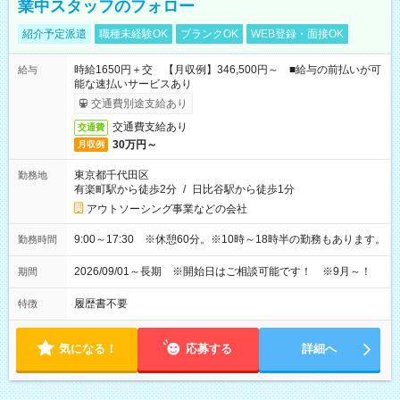
業中スタッフのフォロー
紹介予定派遣
職種未経験OK
ブランクOK
WEB登録・面接OK
時給1650円＋交 【月収例】346,500円～ ■給与の前払いが可
給与
能な速払いサービスあり
交通費別途支給あり
交通費支給あり
交通費
30万円～
月収例
東京都千代田区
勤務地
有楽町駅から徒歩2分
/
日比谷駅から徒歩1分
アウトソーシング事業などの会社
9:00～17:30 ※休憩60分。※10時～18時半の勤務もあります。
勤務時間
2026/09/01～長期 ※開始日はご相談可能です！ ※9月～！
期間
履歴書不要
特徴
気になる！
応募する
詳細へ