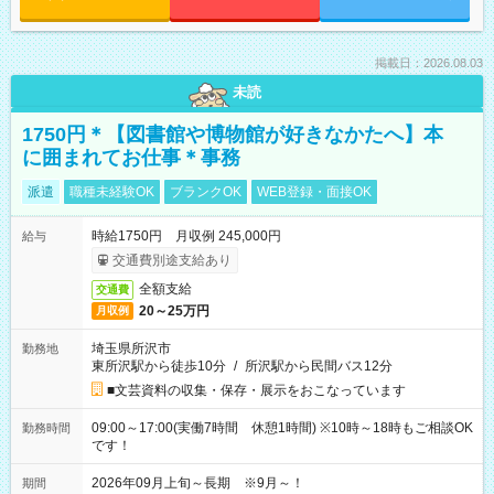
掲載日：2026.08.03
未読
1750円＊【図書館や博物館が好きなかたへ】本
に囲まれてお仕事＊事務
派遣
職種未経験OK
ブランクOK
WEB登録・面接OK
時給1750円 月収例 245,000円
給与
交通費別途支給あり
全額支給
交通費
20～25万円
月収例
埼玉県所沢市
勤務地
東所沢駅から徒歩10分
/
所沢駅から民間バス12分
■文芸資料の収集・保存・展示をおこなっています
09:00～17:00(実働7時間 休憩1時間) ※10時～18時もご相談OK
勤務時間
です！
2026年09月上旬～長期 ※9月～！
期間