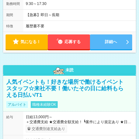
9:30～17:30
勤務時間
【急募】即日～長期
期間
履歴書不要
特徴
気になる！
応募する
詳細へ
未読
人気イベントも！好きな場所で働けるイベント
スタッフ☆来社不要！働いたその日に給料もら
える日払い/T1
アルバイト
職種未経験OK
日給13,000円～
給与
＋交通費支給 ★交通費全額支給！ ┗案件により規定あり ★日払
いOK！（規定あり） ┗働いたその日に現金GET♪ お仕事後はコ
交通費別途支給あり
ンビニATMから 日払い分を引き落とせます！ 【試用期間】試
用期間なし