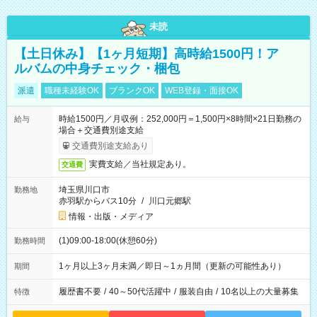
未読
【土日休み】【1ヶ月短期】高時給1500円！ア
ルバムの中身チェック・梱包
派遣
職種未経験OK
ブランクOK
WEB登録・面接OK
時給1500円／月収例：252,000円＝1,500円×8時間×21日勤務の
給与
場合＋交通費別途支給
交通費別途支給あり
実費支給／当社規定あり。
交通費
埼玉県川口市
勤務地
赤羽駅からバス10分
/
川口元郷駅
情報・出版・メディア
(1)09:00-18:00(休憩60分)
勤務時間
1ヶ月以上3ヶ月未満／即日～1ヵ月間（更新の可能性あり）
期間
履歴書不要
/
40～50代活躍中
/
服装自由
/
10名以上の大量募集
特徴