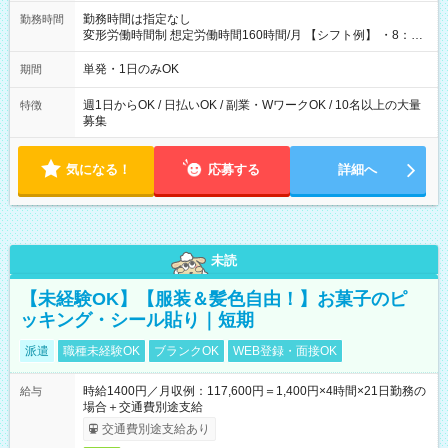
勤務時間は指定なし
勤務時間
変形労働時間制 想定労働時間160時間/月 【シフト例】 ・8：00
～21：00
単発・1日のみOK
期間
週1日からOK / 日払いOK / 副業・WワークOK / 10名以上の大量
特徴
募集
気になる！
応募する
詳細へ
未読
【未経験OK】【服装＆髪色自由！】お菓子のピ
ッキング・シール貼り｜短期
派遣
職種未経験OK
ブランクOK
WEB登録・面接OK
時給1400円／月収例：117,600円＝1,400円×4時間×21日勤務の
給与
場合＋交通費別途支給
交通費別途支給あり