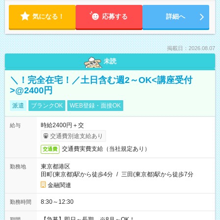
気になる！
応募する
詳細へ
掲載日：2026.08.07
未読
＼！完全在宅！／土日含む週2～OK<講座受付
>@2400円
派遣
ブランクOK
WEB登録・面接OK
時給2400円＋交
給与
交通費別途支給あり
交通費実費支給（当社規定あり）
交通費
東京都港区
勤務地
田町(東京都)駅から徒歩4分
/
三田(東京都)駅から徒歩7分
金融関連
8:30～12:30
勤務時間
【急募】即日～長期 ※8月～OK！
期間