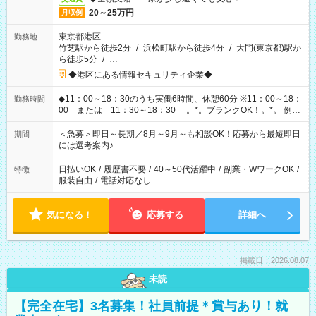
20～25万円
月収例
東京都港区
勤務地
竹芝駅から徒歩2分
/
浜松町駅から徒歩4分
/
大門(東京都)駅か
ら徒歩5分
/
…
◆港区にある情報セキュリティ企業◆
◆11：00～18：30のうち実働6時間、休憩60分 ※11：00～18：
勤務時間
00 または 11：30～18：30 。*。ブランクOK！。*。 例え
ば前職が、 在宅/財団法人/事務/コールセンター/受付/販売/カフェ
スタッフ スイーツ販売/ホテルフロント/化粧品販売/など 様々な
＜急募＞即日～長期／8月～9月～も相談OK！応募から最短即日
期間
業界から入社して活躍されています♪
には選考案内♪
日払いOK
/
履歴書不要
/
40～50代活躍中
/
副業・WワークOK
/
特徴
服装自由
/
電話対応なし
気になる！
応募する
詳細へ
掲載日：2026.08.07
未読
【完全在宅】3名募集！社員前提＊賞与あり！就