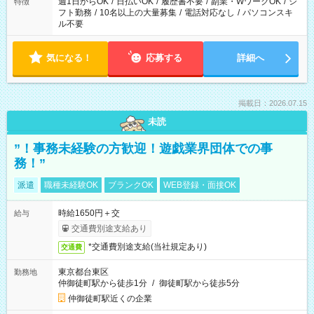
週1日からOK
/
日払いOK
/
履歴書不要
/
副業・WワークOK
/
シ
特徴
フト勤務
/
10名以上の大量募集
/
電話対応なし
/
パソコンスキ
ル不要
気になる！
応募する
詳細へ
掲載日：2026.07.15
未読
”！事務未経験の方歓迎！遊戯業界団体での事
務！”
派遣
職種未経験OK
ブランクOK
WEB登録・面接OK
時給1650円＋交
給与
交通費別途支給あり
*交通費別途支給(当社規定あり)
交通費
東京都台東区
勤務地
仲御徒町駅から徒歩1分
/
御徒町駅から徒歩5分
仲御徒町駅近くの企業