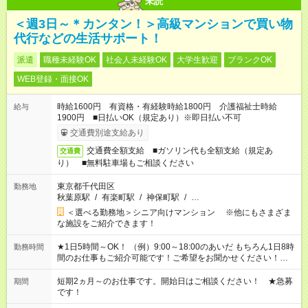
未読
＜週3日～＊カンタン！＞高級マンションで買い物
代行などの生活サポート！
派遣
職種未経験OK
社会人未経験OK
大学生歓迎
ブランクOK
WEB登録・面接OK
時給1600円 有資格・有経験時給1800円 介護福祉士時給
給与
1900円 ■日払いOK（規定あり）※即日払い不可
交通費別途支給あり
交通費全額支給 ■ガソリン代も全額支給（規定あ
交通費
り） ■無料駐車場もご相談ください
東京都千代田区
勤務地
秋葉原駅
/
有楽町駅
/
神保町駅
/
…
＜選べる勤務地＞シニア向けマンション ※他にもさまざま
な施設をご紹介できます！
★1日5時間～OK！ （例）9:00～18:00のあいだ もちろん1日8時
勤務時間
間のお仕事もご紹介可能です！ご希望をお聞かせください！★家
庭の都合でお休みが必要な場合も遠慮なくご相談ください。 ※
週最低15時間以上の勤務が必要です
短期2ヵ月～のお仕事です。開始日はご相談ください！ ★急募
期間
です！