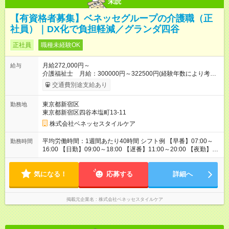
未読
【有資格者募集】ベネッセグループの介護職（正
社員）｜DX化で負担軽減／グランダ四谷
正社員
職種未経験OK
月給272,000円～
給与
介護福祉士 月給：300000円～322500円(経験年数により考
慮） 初任者研修 月給：272000円～ 保育手当 月10000円／月
交通費別途支給あり
（規定あり）、ケアマネ資格手当 5000円／月、年末年始手当、
交通費規定内支給 ※入社後は定期昇給、昇格による基本給アッ
東京都新宿区
勤務地
プあり、さらに4種類の専門資格を設け、資格取得者には1資格
東京都新宿区四谷本塩町13-11
につき、10000円／月の手当を支給 ※月給は居住支援特別手当
を含みます。居住支援特別手当は、当社入社歴のある場合、金
株式会社ベネッセスタイルケア
額が変わりますのでお問い合わせください。 【試用期間】試用
期間なし
平均労働時間：1週間あたり40時間 シフト例 【早番】07:00～
勤務時間
16:00 【日勤】09:00～18:00 【遅番】11:00～20:00 【夜勤】
16:00～翌9:00 ※休憩は法定通り ※シフト時間はホームによって
前後します。 詳細の勤務時間についてはお問合せください。
気になる！
平均労働時間：1週間あたり40時間 シフト例 【早番】07:00～
応募する
詳細へ
16:00 【日勤】09:00～18:00 【遅番】11:00～20:00 【夜勤】
16:00～翌9:00 ※休憩は法定通り ※シフト時間はホームによって
前後します。 詳細の勤務時間についてはお問合せください。
掲載元企業名
株式会社ベネッセスタイルケア