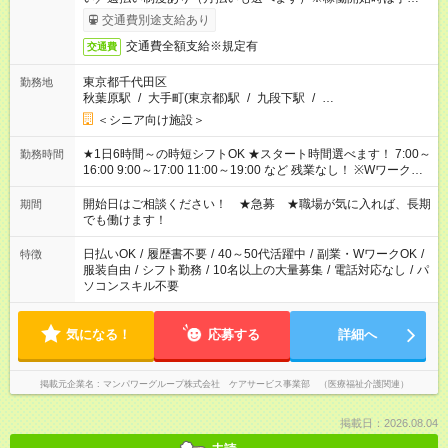
完了次第のお支払いとなります。
交通費別途支給あり
交通費全額支給※規定有
交通費
東京都千代田区
勤務地
秋葉原駅
/
大手町(東京都)駅
/
九段下駅
/
…
＜シニア向け施設＞
★1日6時間～の時短シフトOK ★スタート時間選べます！ 7:00～
勤務時間
16:00 9:00～17:00 11:00～19:00 など 残業なし！ ※Wワークの
場合、他のお仕事と合わせ週40時間超の就業はご案内できませ
ん ※法令に基づき、週20時間以上勤務は社会保険への加入対象
開始日はご相談ください！ ★急募 ★職場が気に入れば、長期
期間
となります ※労働者派遣法（日雇い派遣の原則禁止）により、
でも働けます！
短時間・短期間の就業はご案内が難しい場合があります
日払いOK
/
履歴書不要
/
40～50代活躍中
/
副業・WワークOK
/
特徴
服装自由
/
シフト勤務
/
10名以上の大量募集
/
電話対応なし
/
パ
ソコンスキル不要
気になる！
応募する
詳細へ
掲載元企業名
マンパワーグループ株式会社 ケアサービス事業部 （医療福祉介護関連）
掲載日：2026.08.04