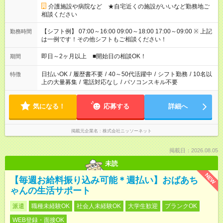
介護施設や病院など ★自宅近くの施設がいいなど勤務地ご
相談ください
【シフト例】 07:00～16:00 09:00～18:00 17:00～09:00 ※ 上記
勤務時間
は一例です！その他シフトもご相談ください！
即日～2ヶ月以上 ■開始日の相談OK！
期間
日払いOK
/
履歴書不要
/
40～50代活躍中
/
シフト勤務
/
10名以
特徴
上の大量募集
/
電話対応なし
/
パソコンスキル不要
気になる！
応募する
詳細へ
掲載元企業名
株式会社ニッソーネット
掲載日：2026.08.05
未読
NEW
【毎週お給料振り込み可能＊週払い】おばあち
ゃんの生活サポート
派遣
職種未経験OK
社会人未経験OK
大学生歓迎
ブランクOK
WEB登録・面接OK