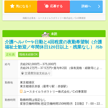
間程度）
気になる！
応募する
詳細へ
掲載元企業名
ユースタイルラボラトリー株式会社／CxS事業部
未読
介護ヘルパー✨日勤と4回程度の夜勤希望制（介護
福祉士歓迎／年間休日120日以上・残業なし） /Sb
正社員
職種未経験OK
月給292,000円～375,000円
給与
月給29.2万円～37.5万円+賞与年2回 （保有資格・経験等により
変動） 【無資格の方の入社後のモデル月収】 ［入社］ 無資
交通費別途支給あり
格・未経験／月収22.9万円 ［半年～1年］ 実務者研修取得／
月収26万円 ［入社3年］ エリアリーダー・介護福祉士／月収
東京都港区
勤務地
30.2万円 ［入社3年目以降］ ジュニアコーディネー／月収
東京都港区赤坂（最寄り駅：赤坂駅）
37.5万円以上 ※経験・能力等を考慮。 【試用期間】試用期間あ
り 試用期間の長さ：2ヶ月 雇用形態、給与は本採用時と同じで
ユースタイルラボラトリー株式会社／CxS事業部
す。
勤務時間は指定なし
勤務時間
変形労働時間制 想定労働時間150時間/月 【日勤】 7：00～22：
00の間で7.5時間勤務／休憩1時間 【夜勤】 17：00～翌10：00