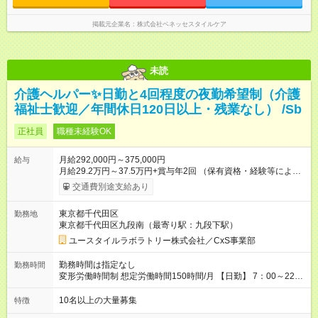
18:00 【遅番】11:00～20:00 ※休憩は法定通り ※シフト時間は
ホームによって前後します。 詳細の勤務時間についてはお問
合せください。
掲載元企業名
株式会社ベネッセスタイルケア
未読
介護ヘルパー✨日勤と4回程度の夜勤希望制（介護
福祉士歓迎／年間休日120日以上・残業なし） /Sb
正社員
職種未経験OK
月給292,000円～375,000円
給与
月給29.2万円～37.5万円+賞与年2回 （保有資格・経験等により
変動） 【無資格の方の入社後のモデル月収】 ［入社］ 無資
交通費別途支給あり
格・未経験／月収22.9万円 ［半年～1年］ 実務者研修取得／
月収26万円 ［入社3年］ エリアリーダー・介護福祉士／月収
東京都千代田区
勤務地
30.2万円 ［入社3年目以降］ ジュニアコーディネー／月収
東京都千代田区九段南（最寄り駅：九段下駅）
37.5万円以上 ※経験・能力等を考慮。 【試用期間】試用期間あ
り 試用期間の長さ：2ヶ月 雇用形態、給与は本採用時と同じで
ユースタイルラボラトリー株式会社／CxS事業部
す。
勤務時間は指定なし
勤務時間
変形労働時間制 想定労働時間150時間/月 【日勤】 7：00～22：
00の間で7.5時間勤務／休憩1時間 【夜勤】 17：00～翌10：00
の15時間勤務／休憩２時間 ※勤務時間は各施設のシフトによる
10名以上の大量募集
特徴
シフト制 ※夜勤時は手当も別途支給 ◎残業ほぼなし（月平均5時