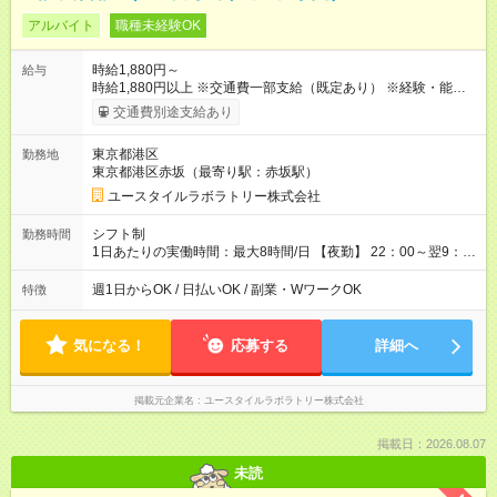
アルバイト
職種未経験OK
時給1,880円～
給与
時給1,880円以上 ※交通費一部支給（既定あり） ※経験・能力を
考慮して決定します 【収入例】 週1回勤務の場合：1,880円×8時
交通費別途支給あり
間×4回=6万0,160円 週3回勤務の場合：1,880円×8時間×12回
=18万0,480円 【試用期間】試用期間あり 試用期間の長さ：2ヶ
東京都港区
勤務地
月 ※ 雇用形態と給与に、本採用時と異なる部分があります。 雇
東京都港区赤坂（最寄り駅：赤坂駅）
用形態：本採用時と同じです。 給与：時給 1,660円以上
ユースタイルラボラトリー株式会社
シフト制
勤務時間
1日あたりの実働時間：最大8時間/日 【夜勤】 22：00～翌9：
00 ※週1日～OK ／ 夜勤専従 ＊＊ 勤務時間例 ＊＊ ■22時か
ら翌7時 ■23時から翌8時 ■24時から翌9時 など ※上記の時間
週1日からOK / 日払いOK / 副業・WワークOK
特徴
内で8時間勤務（休憩1時間）ご利用者様により、時間は異なり
ます。 ※曜日固定（毎週同じ曜日での勤務となります）
気になる！
応募する
詳細へ
掲載元企業名
ユースタイルラボラトリー株式会社
掲載日：2026.08.07
未読