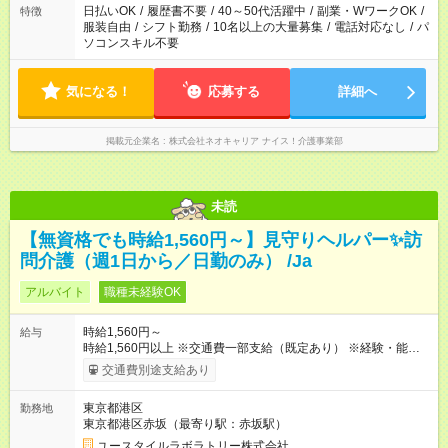
日払いOK
/
履歴書不要
/
40～50代活躍中
/
副業・WワークOK
/
特徴
服装自由
/
シフト勤務
/
10名以上の大量募集
/
電話対応なし
/
パ
ソコンスキル不要
気になる！
応募する
詳細へ
掲載元企業名
株式会社ネオキャリア ナイス！介護事業部
未読
【無資格でも時給1,560円～】見守りヘルパー✨訪
問介護（週1日から／日勤のみ） /Ja
アルバイト
職種未経験OK
時給1,560円～
給与
時給1,560円以上 ※交通費一部支給（既定あり） ※経験・能力を
考慮して決定します 【収入例】 週1回勤務の場合：1,560円×8時
交通費別途支給あり
間×4回=4万9,920円 週3回勤務の場合：1,560円×8時間×12回
=14万9,760円 週5回勤務の場合：1,560円×8時間×20回=24万
東京都港区
勤務地
9,600円 【試用期間】試用期間あり 試用期間の長さ：2ヶ月
東京都港区赤坂（最寄り駅：赤坂駅）
※ 雇用形態と給与に、本採用時と異なる部分があります。 雇用
形態：本採用時と同じです。 給与：時給 1,230円以上
ユースタイルラボラトリー株式会社