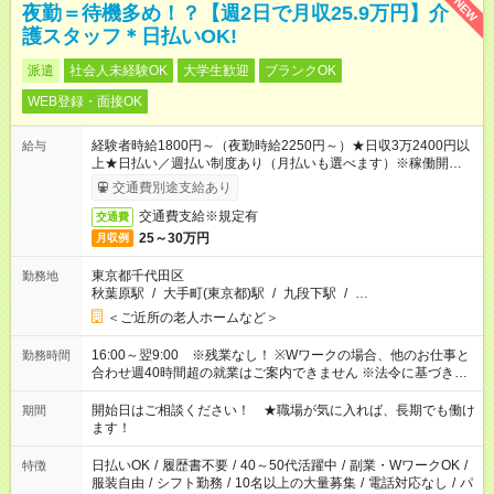
NEW
夜勤＝待機多め！？【週2日で月収25.9万円】介
護スタッフ＊日払いOK!
派遣
社会人未経験OK
大学生歓迎
ブランクOK
WEB登録・面接OK
経験者時給1800円～（夜勤時給2250円～）★日収3万2400円以
給与
上★日払い／週払い制度あり（月払いも選べます）※稼働開始時
は手続き完了次第のお支払いとなります。
交通費別途支給あり
交通費支給※規定有
交通費
25～30万円
月収例
東京都千代田区
勤務地
秋葉原駅
/
大手町(東京都)駅
/
九段下駅
/
…
＜ご近所の老人ホームなど＞
16:00～翌9:00 ※残業なし！ ※Wワークの場合、他のお仕事と
勤務時間
合わせ週40時間超の就業はご案内できません ※法令に基づき、
週20時間以上勤務は社会保険への加入対象となります ※労働者
派遣法（日雇い派遣の原則禁止）により、短時間・短期間の就
開始日はご相談ください！ ★職場が気に入れば、長期でも働け
期間
業はご案内が難しい場合があります
ます！
日払いOK
/
履歴書不要
/
40～50代活躍中
/
副業・WワークOK
/
特徴
服装自由
/
シフト勤務
/
10名以上の大量募集
/
電話対応なし
/
パ