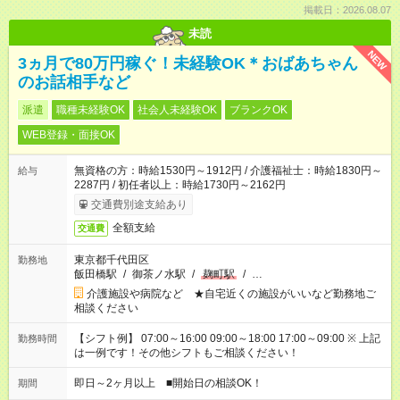
掲載日：2026.08.07
未読
NEW
3ヵ月で80万円稼ぐ！未経験OK＊おばあちゃん
のお話相手など
派遣
職種未経験OK
社会人未経験OK
ブランクOK
WEB登録・面接OK
無資格の方：時給1530円～1912円 / 介護福祉士：時給1830円～
給与
2287円 / 初任者以上：時給1730円～2162円
交通費別途支給あり
全額支給
交通費
東京都千代田区
勤務地
飯田橋駅
/
御茶ノ水駅
/
麹町駅
/
…
介護施設や病院など ★自宅近くの施設がいいなど勤務地ご
相談ください
【シフト例】 07:00～16:00 09:00～18:00 17:00～09:00 ※ 上記
勤務時間
は一例です！その他シフトもご相談ください！
即日～2ヶ月以上 ■開始日の相談OK！
期間