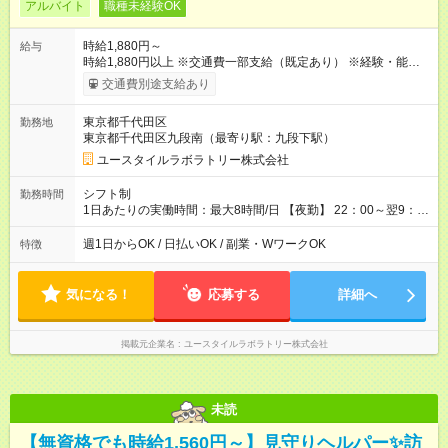
アルバイト
職種未経験OK
時給1,880円～
給与
時給1,880円以上 ※交通費一部支給（既定あり） ※経験・能力を
考慮して決定します 【収入例】 週1回勤務の場合：1,880円×8時
交通費別途支給あり
間×4回=6万0,160円 週3回勤務の場合：1,880円×8時間×12回
=18万0,480円 【試用期間】試用期間あり 試用期間の長さ：2ヶ
東京都千代田区
勤務地
月 ※ 雇用形態と給与に、本採用時と異なる部分があります。 雇
東京都千代田区九段南（最寄り駅：九段下駅）
用形態：本採用時と同じです。 給与：時給 1,660円以上
ユースタイルラボラトリー株式会社
シフト制
勤務時間
1日あたりの実働時間：最大8時間/日 【夜勤】 22：00～翌9：
00 ※週1日～OK ／ 夜勤専従 ＊＊ 勤務時間例 ＊＊ ■22時か
ら翌7時 ■23時から翌8時 ■24時から翌9時 など ※上記の時間
週1日からOK / 日払いOK / 副業・WワークOK
特徴
内で8時間勤務（休憩1時間）ご利用者様により、時間は異なり
ます。 ※曜日固定（毎週同じ曜日での勤務となります）
気になる！
応募する
詳細へ
掲載元企業名
ユースタイルラボラトリー株式会社
未読
【無資格でも時給1,560円～】見守りヘルパー✨訪