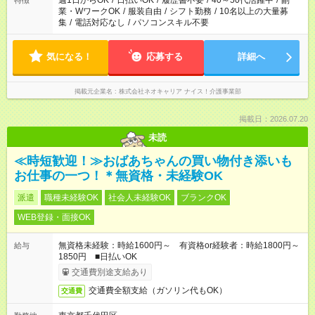
週1日からOK
/
日払いOK
/
履歴書不要
/
40～50代活躍中
/
副
特徴
業・WワークOK
/
服装自由
/
シフト勤務
/
10名以上の大量募
集
/
電話対応なし
/
パソコンスキル不要
気になる！
応募する
詳細へ
掲載元企業名
株式会社ネオキャリア ナイス！介護事業部
掲載日：2026.07.20
未読
≪時短歓迎！≫おばあちゃんの買い物付き添いも
お仕事の一つ！＊無資格・未経験OK
派遣
職種未経験OK
社会人未経験OK
ブランクOK
WEB登録・面接OK
無資格未経験：時給1600円～ 有資格or経験者：時給1800円～
給与
1850円 ■日払いOK
交通費別途支給あり
交通費全額支給（ガソリン代もOK）
交通費