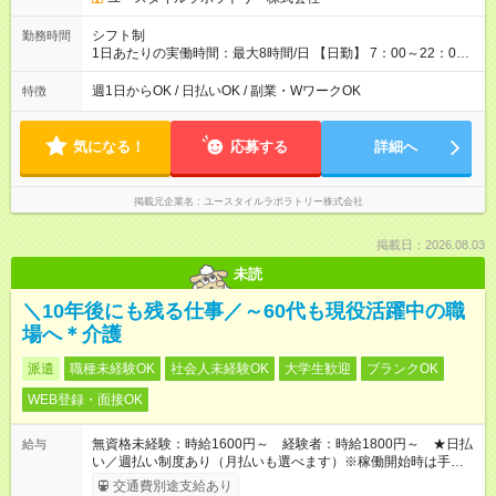
シフト制
勤務時間
1日あたりの実働時間：最大8時間/日 【日勤】 7：00～22：00
の間で8時間勤務（休憩時間は法定通り） ※週1日～OK ／ 夜勤
なし ＊＊ 勤務時間例 ＊＊ ■8時から17時 ■9時から18時 ■10
週1日からOK / 日払いOK / 副業・WワークOK
特徴
時から19時 ■12時から21時 など ※訪問先により変動 ※曜日固
定（毎週同じ曜日勤務）
気になる！
応募する
詳細へ
掲載元企業名
ユースタイルラボラトリー株式会社
掲載日：2026.08.03
未読
＼10年後にも残る仕事／～60代も現役活躍中の職
場へ＊介護
派遣
職種未経験OK
社会人未経験OK
大学生歓迎
ブランクOK
WEB登録・面接OK
無資格未経験：時給1600円～ 経験者：時給1800円～ ★日払
給与
い／週払い制度あり（月払いも選べます）※稼働開始時は手続き
完了次第のお支払いとなります。
交通費別途支給あり