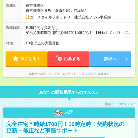
資格・未経験／月収22.9万円 ［半年～1年］ 実務者研修取得
東京都港区
勤務地
／月収26万円 ［入社3年］ エリアリーダー・介護福祉士／月
東京都港区赤坂（最寄り駅：赤坂駅）
収30.2万円 ［入社3年目以降］ ジュニアコーディネー／月収
37.5万円以上 ※経験・能力等を考慮。 【試用期間】試用期間あ
ユースタイルラボラトリー株式会社／CxS事業部
り 試用期間の長さ：2ヶ月 雇用形態、給与は本採用時と同じで
す。
勤務時間は指定なし
勤務時間
変形労働時間制 想定労働時間150時間/月 【日勤】 7：00～22：
00の間で7.5時間勤務／休憩1時間 【夜勤】 17：00～翌10：00
の15時間勤務／休憩2時間 ※勤務時間は各施設のシフトによるシ
10名以上の大量募集
特徴
フト制 ※夜勤時は手当も別途支給 ◎残業ほぼなし（月平均5時間
程度）
気になる！
応募する
詳細へ
掲載元企業名
ユースタイルラボラトリー株式会社／CxS事業部
あなたの閲覧履歴からのオススメ
掲載日：2026.08.07
未読
完全在宅＊時給1700円！16時定時！契約状況の
更新・修正など事務サポート