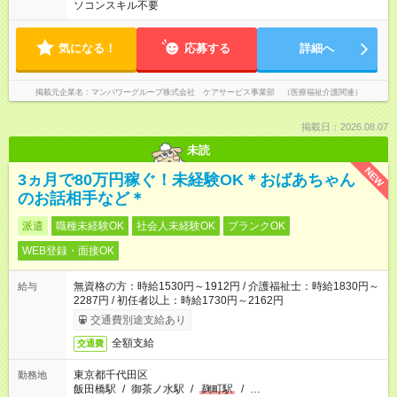
ソコンスキル不要
気になる！
応募する
詳細へ
掲載元企業名
マンパワーグループ株式会社 ケアサービス事業部 （医療福祉介護関連）
掲載日：2026.08.07
未読
NEW
3ヵ月で80万円稼ぐ！未経験OK＊おばあちゃん
のお話相手など＊
派遣
職種未経験OK
社会人未経験OK
ブランクOK
WEB登録・面接OK
無資格の方：時給1530円～1912円 / 介護福祉士：時給1830円～
給与
2287円 / 初任者以上：時給1730円～2162円
交通費別途支給あり
全額支給
交通費
東京都千代田区
勤務地
飯田橋駅
/
御茶ノ水駅
/
麹町駅
/
…