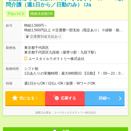
問介護（週1日から／日勤のみ） /Ja
アルバイト
職種未経験OK
時給1,560円～
給与
時給1,560円以上 ※交通費一部支給（既定あり） ※経験・能力を
考慮して決定します 【収入例】 週1回勤務の場合：1,560円×8時
交通費別途支給あり
間×4回=4万9,920円 週3回勤務の場合：1,560円×8時間×12回
=14万9,760円 週5回勤務の場合：1,560円×8時間×20回=24万
東京都千代田区
勤務地
9,600円 【試用期間】試用期間あり 試用期間の長さ：2ヶ月
東京都千代田区九段南（最寄り駅：九段下駅）
※ 雇用形態と給与に、本採用時と異なる部分があります。 雇用
形態：本採用時と同じです。 給与：時給 1,230円以上
ユースタイルラボラトリー株式会社
シフト制
勤務時間
1日あたりの実働時間：最大8時間/日 【日勤】 7：00～22：00
の間で8時間勤務（休憩時間は法定通り） ※週1日～OK ／ 夜勤
なし ＊＊ 勤務時間例 ＊＊ ■8時から17時 ■9時から18時 ■10
週1日からOK / 日払いOK / 副業・WワークOK
特徴
時から19時 ■12時から21時 など ※訪問先により変動 ※曜日固
定（毎週同じ曜日勤務）
気になる！
応募する
詳細へ
掲載元企業名
ユースタイルラボラトリー株式会社