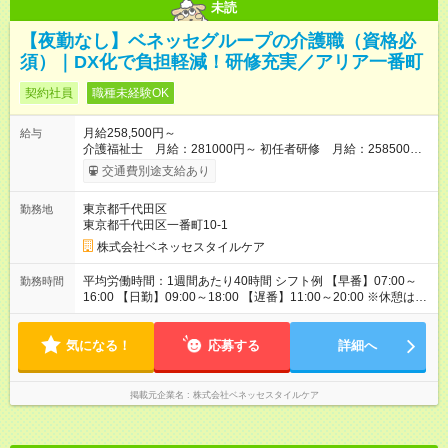
未読
【夜勤なし】ベネッセグループの介護職（資格必
須）｜DX化で負担軽減！研修充実／アリア一番町
契約社員
職種未経験OK
月給258,500円～
給与
介護福祉士 月給：281000円～ 初任者研修 月給：258500円
～ ケアマネ資格手当 5000円／月、年末年始手当、交通費規定内
交通費別途支給あり
支給 ※入社後は定期昇給、昇格による基本給アップあり、さら
に4種類の専門資格を設け、資格取得者には1資格につき、
東京都千代田区
勤務地
10000円／月の手当を支給 ※月給は居住支援特別手当を含みま
東京都千代田区一番町10-1
す。居住支援特別手当は、当社入社歴のある場合、金額が変わ
りますのでお問い合わせください。 【試用期間】試用期間なし
株式会社ベネッセスタイルケア
平均労働時間：1週間あたり40時間 シフト例 【早番】07:00～
勤務時間
16:00 【日勤】09:00～18:00 【遅番】11:00～20:00 ※休憩は法
定通り ※シフト時間はホームによって前後します。 詳細の勤
務時間についてはお問合せください。 平均労働時間：1週間あた
気になる！
り40時間 シフト例 【早番】07:00～16:00 【日勤】09:00～
応募する
詳細へ
18:00 【遅番】11:00～20:00 ※休憩は法定通り ※シフト時間は
ホームによって前後します。 詳細の勤務時間についてはお問
合せください。
掲載元企業名
株式会社ベネッセスタイルケア