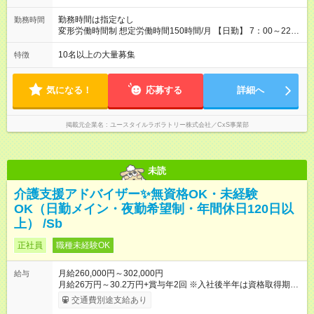
り 試用期間の長さ：2ヶ月 雇用形態、給与は本採用時と同じで
す。
勤務時間は指定なし
勤務時間
変形労働時間制 想定労働時間150時間/月 【日勤】 7：00～22：
00の間で7.5時間勤務／休憩1時間 【夜勤】 17：00～翌10：00
の15時間勤務／休憩2時間 ※勤務時間は各施設のシフトによるシ
10名以上の大量募集
特徴
フト制 ※夜勤時は手当も別途支給 ◎残業ほぼなし（月平均5時間
程度）
気になる！
応募する
詳細へ
掲載元企業名
ユースタイルラボラトリー株式会社／CxS事業部
未読
介護支援アドバイザー✨無資格OK・未経験
OK（日勤メイン・夜勤希望制・年間休日120日以
上） /Sb
正社員
職種未経験OK
月給260,000円～302,000円
給与
月給26万円～30.2万円+賞与年2回 ※入社後半年は資格取得期間
として研修月給22.9万円～になる場合がございます。 （保有資
交通費別途支給あり
格・経験等により変動） 【入社後のモデル月収】 ［入社］ 無