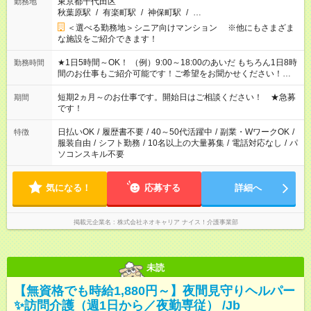
東京都千代田区
勤務地
秋葉原駅
/
有楽町駅
/
神保町駅
/
…
＜選べる勤務地＞シニア向けマンション ※他にもさまざま
な施設をご紹介できます！
★1日5時間～OK！ （例）9:00～18:00のあいだ もちろん1日8時
勤務時間
間のお仕事もご紹介可能です！ご希望をお聞かせください！★家
庭の都合でお休みが必要な場合も遠慮なくご相談ください。 ※
週最低15時間以上の勤務が必要です
短期2ヵ月～のお仕事です。開始日はご相談ください！ ★急募
期間
です！
日払いOK
/
履歴書不要
/
40～50代活躍中
/
副業・WワークOK
/
特徴
服装自由
/
シフト勤務
/
10名以上の大量募集
/
電話対応なし
/
パ
ソコンスキル不要
気になる！
応募する
詳細へ
掲載元企業名
株式会社ネオキャリア ナイス！介護事業部
未読
【無資格でも時給1,880円～】夜間見守りヘルパー
✨訪問介護（週1日から／夜勤専従） /Jb