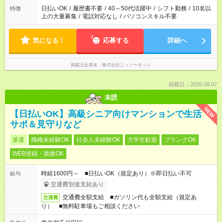
日払いOK
/
履歴書不要
/
40～50代活躍中
/
シフト勤務
/
10名以
特徴
上の大量募集
/
電話対応なし
/
パソコンスキル不要
気になる！
応募する
詳細へ
掲載元企業名
株式会社ニッソーネット
掲載日：2026.08.07
未読
NEW
【日払いOK】高級シニア向けマンションで生活
サポ＆見守りなど
派遣
職種未経験OK
社会人未経験OK
大学生歓迎
ブランクOK
WEB登録・面接OK
時給1600円～ ■日払いOK（規定あり）※即日払い不可
給与
交通費別途支給あり
交通費全額支給 ■ガソリン代も全額支給（規定あ
交通費
り） ■無料駐車場もご相談ください