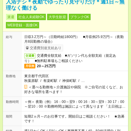
入浴ナシ＊夜勤でゆったり見守りだけ＊週1日～無
理なく働ける
派遣
社会人未経験OK
大学生歓迎
ブランクOK
WEB登録・面接OK
日収3.2万円～（日勤時給1800円） ■月収例25.9万円～（夜勤
給与
月8回勤務の場合）
交通費別途支給あり
交通費全額支給 ■ガソリン代も全額支給（規定あ
交通費
り） ■無料駐車場もご相談ください
20～25万円
月収例
東京都千代田区
勤務地
秋葉原駅
/
有楽町駅
/
神保町駅
/
…
＜選べる勤務地＞介護施設や病院 ※ご自宅の近くなど、お
好きな場所を選べます！
＜例＞ 夜勤（例） 16：00～翌9：00 16：30～翌9：30 17：00
勤務時間
～翌10：00 ※勤務時間は施設によって異なります 「土日祝は休
みたい」 「しっかり稼ぎたい」 「もう少し遅い時間から始めた
い」など ご希望にあったお仕事をご案内いたします。 ※未経験
短期2ヵ月～のお仕事です。開始日はご相談ください！ ★急募
期間
の方の場合は1～2ヶ月間は日中での仕事を経験いただき、 お
です！
仕事に慣れてからの夜勤になります。 ★家庭の都合でお休みが
必要な場合も遠慮なくご相談ください。