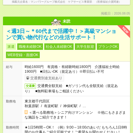
掲載元企業名
マンパワーグループ株式会社 ケアサービス事業部 （医療福祉介護関連）
掲載日：2026.08.05
未読
NEW
＜週3日～＊60代まで活躍中！＞高級マンショ
ンで買い物代行などの生活サポート！
派遣
職種未経験OK
社会人未経験OK
大学生歓迎
ブランクOK
WEB登録・面接OK
時給1600円 有資格・有経験時給1800円 介護福祉士時給
給与
1900円 ■日払いOK（規定あり）※即日払い不可
交通費別途支給あり
交通費全額支給 ■ガソリン代も全額支給（規定あ
交通費
り） ■無料駐車場もご相談ください
東京都千代田区
勤務地
秋葉原駅
/
有楽町駅
/
神保町駅
/
…
＜選べる勤務地＞シニア向けマンション ※他にもさまざま
な施設をご紹介できます！
★1日5時間～OK！ （例）9:00～18:00のあいだ もちろん1日8時
勤務時間
間のお仕事もご紹介可能です！ご希望をお聞かせください！★家