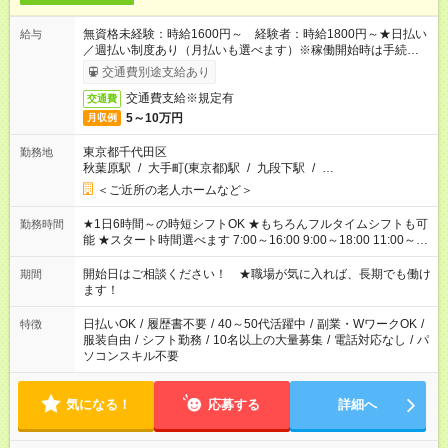
無資格未経験：時給1600円～ 経験者：時給1800円～★日払い
給与
／週払い制度あり（月払いも選べます）※稼働開始時は手続き完
了次第のお支払いとなります。
交通費別途支給あり
交通費支給※規定有
交通費
5～10万円
月収例
東京都千代田区
勤務地
秋葉原駅
/
大手町(東京都)駅
/
九段下駅
/
…
＜ご近所の老人ホームなど＞
★1日6時間～の時短シフトOK ★もちろんフルタイムシフトも可
勤務時間
能 ★スタート時間選べます 7:00～16:00 9:00～18:00 11:00～
20:00 など 残業なし！ ※Wワークの場合、他のお仕事と合わせ
週40時間超の就業はご案内できません ※法令に基づき、週20時
開始日はご相談ください！ ★職場が気に入れば、長期でも働け
期間
間以上勤務は社会保険への加入対象となります ※労働者派遣法
ます！
（日雇い派遣の原則禁止）により、短時間・短期間の就業はご
案内が難しい場合があります
日払いOK
/
履歴書不要
/
40～50代活躍中
/
副業・WワークOK
/
特徴
服装自由
/
シフト勤務
/
10名以上の大量募集
/
電話対応なし
/
パ
ソコンスキル不要
気になる！
応募する
詳細へ