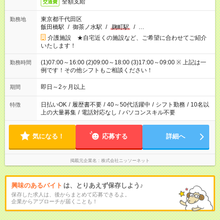
全額支給
交通費
東京都千代田区
勤務地
飯田橋駅
/
御茶ノ水駅
/
麹町駅
/
…
介護施設 ★自宅近くの施設など、ご希望に合わせてご紹介
いたします！
(1)07:00～16:00 (2)09:00～18:00 (3)17:00～09:00 ※ 上記は一
勤務時間
例です！その他シフトもご相談ください！
即日～2ヶ月以上
期間
日払いOK
/
履歴書不要
/
40～50代活躍中
/
シフト勤務
/
10名以
特徴
上の大量募集
/
電話対応なし
/
パソコンスキル不要
気になる！
応募する
詳細へ
掲載元企業名
株式会社ニッソーネット
興味のあるバイト
は、とりあえず保存しよう♪
保存した求人は、後からまとめて応募できるよ。
企業からアプローチが届くことも！