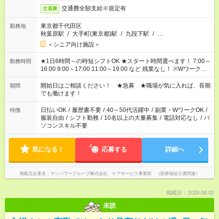
交通費全額支給※規定有
交通費
東京都千代田区
勤務地
秋葉原駅
/
大手町(東京都)駅
/
九段下駅
/
…
＜シニア向け施設＞
★1日6時間～の時短シフトOK ★スタート時間選べます！ 7:00～
勤務時間
16:00 9:00～17:00 11:00～19:00 など 残業なし！ ※Wワークの
場合、他のお仕事と合わせ週40時間超の就業はご案内できませ
ん ※法令に基づき、週20時間以上勤務は社会保険への加入対象
開始日はご相談ください！ ★急募 ★職場が気に入れば、長期
期間
となります ※労働者派遣法（日雇い派遣の原則禁止）により、
でも働けます！
短時間・短期間の就業はご案内が難しい場合があります
日払いOK
/
履歴書不要
/
40～50代活躍中
/
副業・WワークOK
/
特徴
服装自由
/
シフト勤務
/
10名以上の大量募集
/
電話対応なし
/
パ
ソコンスキル不要
気になる！
応募する
詳細へ
掲載元企業名
マンパワーグループ株式会社 ケアサービス事業部 （医療福祉介護関連）
掲載日：2026.08.02
未読