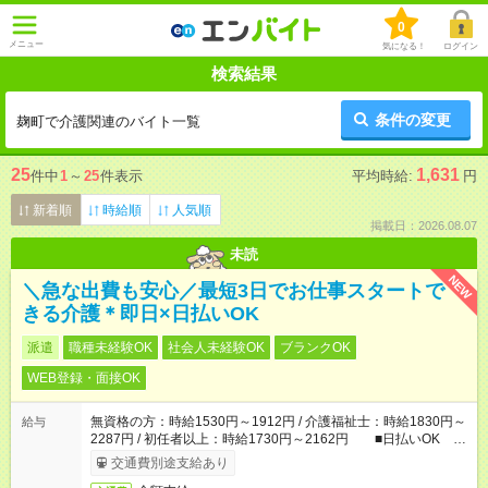
0
メニュー
気になる！
ログイン
検索結果
条件の変更
麹町で介護関連のバイト一覧
25
1,631
件中
1
～
25
件表示
平均時給:
円
新着順
時給順
人気順
掲載日：2026.08.07
未読
NEW
＼急な出費も安心／最短3日でお仕事スタートで
きる介護＊即日×日払いOK
派遣
職種未経験OK
社会人未経験OK
ブランクOK
WEB登録・面接OK
無資格の方：時給1530円～1912円 / 介護福祉士：時給1830円～
給与
2287円 / 初任者以上：時給1730円～2162円 ■日払いOK ■
日収例：1万2240円（時給1530円×8h）
交通費別途支給あり