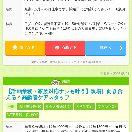
庭の都合でお休みが必要な場合も遠慮なくご相談ください。 ※
週最低15時間以上の勤務が必要です
短期2ヵ月～のお仕事です。開始日はご相談ください！ ★急募
期間
です！
日払いOK
/
履歴書不要
/
40～50代活躍中
/
副業・WワークOK
/
特徴
服装自由
/
シフト勤務
/
10名以上の大量募集
/
電話対応なし
/
パ
ソコンスキル不要
気になる！
応募する
詳細へ
掲載元企業名
株式会社ネオキャリア ナイス！介護事業部
掲載日：2026.08.04
未読
【計画業務・家族対応ナシも叶う】現場に向き合
える＊高齢者ケアスタッフ
派遣
職種未経験OK
社会人未経験OK
大学生歓迎
ブランクOK
WEB登録・面接OK
無資格未経験：時給1600円～ 経験者：時給1800円～ ★日払
給与
い／週払い制度あり（月払いも選べます）※稼働開始時は手続き