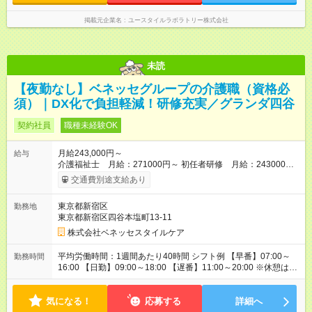
掲載元企業名
ユースタイルラボラトリー株式会社
未読
【夜勤なし】ベネッセグループの介護職（資格必
須）｜DX化で負担軽減！研修充実／グランダ四谷
契約社員
職種未経験OK
月給243,000円～
給与
介護福祉士 月給：271000円～ 初任者研修 月給：243000円
～ ケアマネ資格手当 5000円／月、年末年始手当、交通費規定内
交通費別途支給あり
支給 ※入社後は定期昇給、昇格による基本給アップあり、さら
に4種類の専門資格を設け、資格取得者には1資格につき、
東京都新宿区
勤務地
10000円／月の手当を支給 ※月給は居住支援特別手当を含みま
東京都新宿区四谷本塩町13-11
す。居住支援特別手当は、当社入社歴のある場合、金額が変わ
りますのでお問い合わせください。 【試用期間】試用期間なし
株式会社ベネッセスタイルケア
平均労働時間：1週間あたり40時間 シフト例 【早番】07:00～
勤務時間
16:00 【日勤】09:00～18:00 【遅番】11:00～20:00 ※休憩は法
定通り ※シフト時間はホームによって前後します。 詳細の勤
務時間についてはお問合せください。 平均労働時間：1週間あた
気になる！
り40時間 シフト例 【早番】07:00～16:00 【日勤】09:00～
応募する
詳細へ