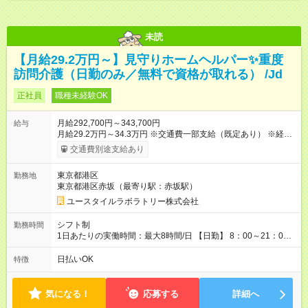
未読
【月給29.2万円～】見守りホームヘルパー✨重度
訪問介護（日勤のみ／無料で資格が取れる） /Jd
正社員
職種未経験OK
月給292,700円～343,700円
給与
月給29.2万円～34.3万円 ※交通費一部支給（既定あり） ※経
験・能力を考慮して決定します 【入社後のモデル月収（無資
交通費別途支給あり
格・未経験入社の場合）】 ［入社］ 無資格・未経験／月収
25.4万円 ［半年～1年］ 実務者研修取得／月収29.2万円 ［入
東京都港区
勤務地
社1年～2年半］ ジュニアMGR／月収35.9万円 ［入社2年半］
東京都港区赤坂（最寄り駅：赤坂駅）
マネージャー／月収40万円以上 ※経験・能力等を考慮。 【試
用期間】試用期間あり 試用期間の長さ：2ヶ月 ※ 雇用形態と給
ユースタイルラボラトリー株式会社
与に、本採用時と異なる部分があります。 雇用形態：本採用時
と同じです。 給与：月給 254,700円 ～ 343,700円
シフト制
勤務時間
1日あたりの実働時間：最大8時間/日 【日勤】 8：00～21：00
＊＊ 勤務時間例 ＊＊ ■8時から17時 ■9時から18時 ■10時か
ら19時 など ※上記の時間内で8時間勤務（休憩1時間）ご利用
日払いOK
特徴
者様により、時間は異なります。 ※完全週休2日制・シフト制
（希望休あり）
気になる！
応募する
詳細へ