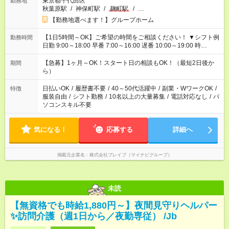
東京都千代田区
勤務地
秋葉原駅
/
神保町駅
/
麹町駅
/
…
【勤務地選べます！】グループホーム
【1日5時間～OK】ご希望の時間をご相談ください！ ▼シフト例
勤務時間
日勤 9:00～18:00 早番 7:00～16:00 遅番 10:00～19:00 時
短 10:00～15:00 上記はあくまで一例です。 「夕方までには帰宅
しておきたい」 「朝はゆっくりのスタートがいい」 「お昼の時
【急募】1ヶ月～OK！スタート日の相談もOK！（最短2日後か
期間
間を有効に使いたい」 など、ご希望があれば教えてください
ら）
ね。
日払いOK
/
履歴書不要
/
40～50代活躍中
/
副業・WワークOK
/
特徴
服装自由
/
シフト勤務
/
10名以上の大量募集
/
電話対応なし
/
パ
ソコンスキル不要
気になる！
応募する
詳細へ
掲載元企業名
株式会社ブレイブ（マイナビグループ）
未読
【無資格でも時給1,880円～】夜間見守りヘルパー
✨訪問介護（週1日から／夜勤専従） /Jb