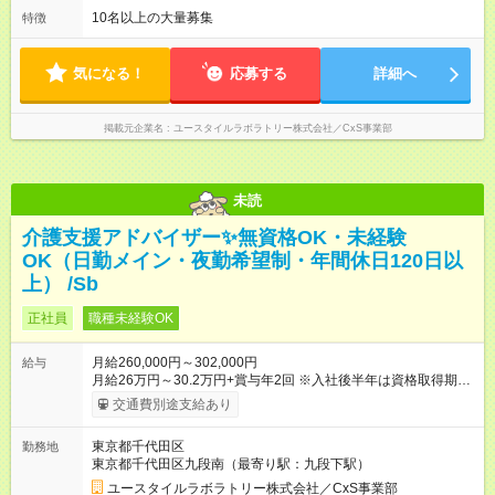
の15時間勤務／休憩２時間 ※勤務時間は各施設のシフトによる
10名以上の大量募集
特徴
シフト制 ※夜勤時は手当も別途支給 ◎残業ほぼなし（月平均5時
間程度）
気になる！
応募する
詳細へ
掲載元企業名
ユースタイルラボラトリー株式会社／CxS事業部
未読
介護支援アドバイザー✨無資格OK・未経験
OK（日勤メイン・夜勤希望制・年間休日120日以
上） /Sb
正社員
職種未経験OK
月給260,000円～302,000円
給与
月給26万円～30.2万円+賞与年2回 ※入社後半年は資格取得期間
として研修月給22.9万円～になる場合がございます。 （保有資
交通費別途支給あり
格・経験等により変動） 【入社後のモデル月収】 ［入社］ 無
資格・未経験／月収22.9万円 ［半年～1年］ 実務者研修取得
東京都千代田区
勤務地
／月収26万円 ［入社3年］ エリアリーダー・介護福祉士／月
東京都千代田区九段南（最寄り駅：九段下駅）
収30.2万円 ［入社3年目以降］ ジュニアコーディネー／月収
37.5万円以上 ※経験・能力等を考慮。 【試用期間】試用期間あ
ユースタイルラボラトリー株式会社／CxS事業部