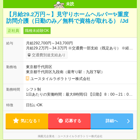
未読
【月給29.2万円～】見守りホームヘルパー✨重度
訪問介護（日勤のみ／無料で資格が取れる） /Jd
正社員
職種未経験OK
月給292,700円～343,700円
給与
月給29.2万円～34.3万円 ※交通費一部支給（既定あり） ※経
験・能力を考慮して決定します 【入社後のモデル月収（無資
交通費別途支給あり
格・未経験入社の場合）】 ［入社］ 無資格・未経験／月収
25.4万円 ［半年～1年］ 実務者研修取得／月収29.2万円 ［入
東京都千代田区
勤務地
社1年～2年半］ ジュニアMGR／月収35.9万円 ［入社2年半］
東京都千代田区九段南（最寄り駅：九段下駅）
マネージャー／月収40万円以上 ※経験・能力等を考慮。 【試
用期間】試用期間あり 試用期間の長さ：2ヶ月 ※ 雇用形態と給
ユースタイルラボラトリー株式会社
与に、本採用時と異なる部分があります。 雇用形態：本採用時
と同じです。 給与：月給 254,700円 ～ 343,700円
シフト制
勤務時間
1日あたりの実働時間：最大8時間/日 【日勤】 8：00～21：00
＊＊ 勤務時間例 ＊＊ ■8時から17時 ■9時から18時 ■10時か
ら19時 など ※上記の時間内で8時間勤務（休憩1時間）ご利用
日払いOK
特徴
者様により、時間は異なります。 ※完全週休2日制・シフト制
（希望休あり）
気になる！
応募する
詳細へ
掲載元企業名
ユースタイルラボラトリー株式会社