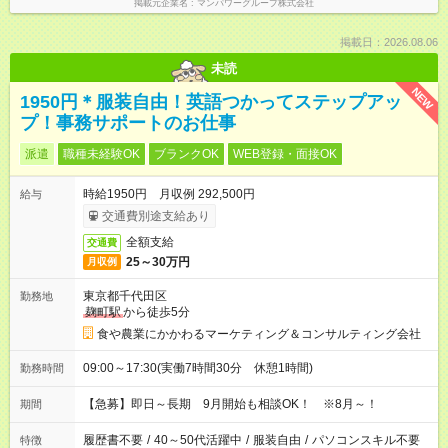
掲載元企業名
マンパワーグループ株式会社
掲載日：2026.08.06
未読
NEW
1950円＊服装自由！英語つかってステップアッ
プ！事務サポートのお仕事
派遣
職種未経験OK
ブランクOK
WEB登録・面接OK
時給1950円 月収例 292,500円
給与
交通費別途支給あり
全額支給
交通費
25～30万円
月収例
東京都千代田区
勤務地
麹町駅
から徒歩5分
食や農業にかかわるマーケティング＆コンサルティング会社
09:00～17:30(実働7時間30分 休憩1時間)
勤務時間
【急募】即日～長期 9月開始も相談OK！ ※8月～！
期間
履歴書不要
/
40～50代活躍中
/
服装自由
/
パソコンスキル不要
特徴