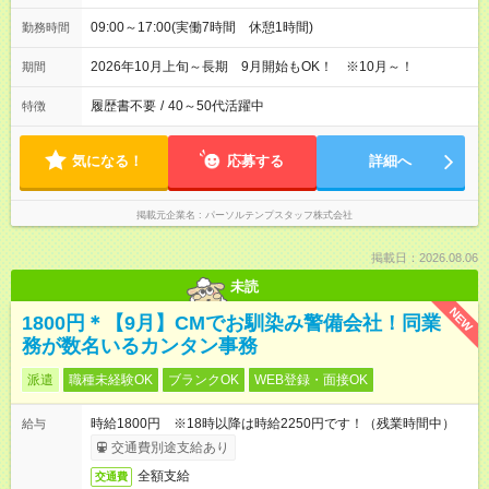
09:00～17:00(実働7時間 休憩1時間)
勤務時間
2026年10月上旬～長期 9月開始もOK！ ※10月～！
期間
履歴書不要
/
40～50代活躍中
特徴
気になる！
応募する
詳細へ
掲載元企業名
パーソルテンプスタッフ株式会社
掲載日：2026.08.06
未読
NEW
1800円＊【9月】CMでお馴染み警備会社！同業
務が数名いるカンタン事務
派遣
職種未経験OK
ブランクOK
WEB登録・面接OK
時給1800円 ※18時以降は時給2250円です！（残業時間中）
給与
交通費別途支給あり
全額支給
交通費