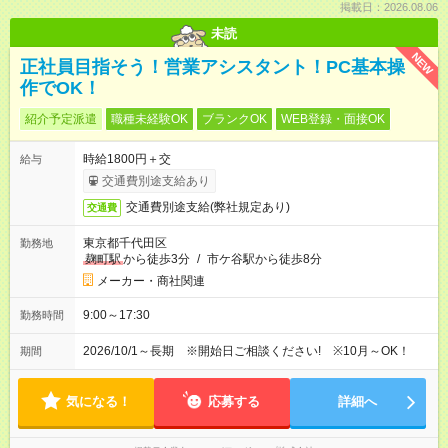
掲載日：2026.08.06
未読
NEW
正社員目指そう！営業アシスタント！PC基本操
作でOK！
紹介予定派遣
職種未経験OK
ブランクOK
WEB登録・面接OK
時給1800円＋交
給与
交通費別途支給あり
交通費別途支給(弊社規定あり)
交通費
東京都千代田区
勤務地
麹町駅
から徒歩3分
/
市ケ谷駅から徒歩8分
メーカー・商社関連
9:00～17:30
勤務時間
2026/10/1～長期 ※開始日ご相談ください! ※10月～OK！
期間
気になる！
応募する
詳細へ