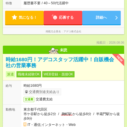
履歴書不要
/
40～50代活躍中
特徴
気になる！
応募する
詳細へ
掲載元企業名
アデコ株式会社
掲載日：2026.08.06
未読
NEW
時給1680円！アデコスタッフ活躍中！自販機会
社の営業事務
派遣
職種未経験OK
WEB登録・面接OK
時給1680円
給与
交通費別途支給あり
交通費支給
交通費
東京都千代田区
勤務地
市ケ谷駅から徒歩2分
/
麹町駅
から徒歩8分
/
半蔵門駅から徒
歩9分
IT・通信;インターネット・Web