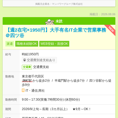
掲載元企業名
マンパワーグループ株式会社
掲載日：2026.08.06
未読
NEW
【週2在宅×1950円】大手有名IT企業で営業事務
＠四ツ谷
派遣
職種未経験OK
WEB登録・面接OK
時給1950円
給与
交通費別途支給あり
交通費支給
交通費
東京都千代田区
勤務地
麹町駅
から徒歩2分
/
半蔵門駅から徒歩7分
/
四ツ谷駅から徒
歩9分
IT・通信;商社
9:00～17:30(実働:7時間30分) (休憩60分)
勤務時間
2026/9/上旬～長期（3カ月以上） ★9月～OK！
期間