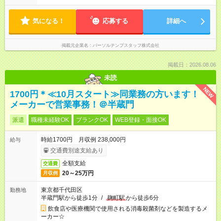
気になる！
応募する
詳細へ
掲載元企業名
パーソルテンプスタッフ株式会社
掲載日：2026.08.06
未読
NEW
1700円＊≪10月スタート≫同業務の方います！
メーカーで営業事務！＠半蔵門
派遣
職種未経験OK
ブランクOK
WEB登録・面接OK
時給1700円 月収例 238,000円
給与
交通費別途支給あり
全額支給
交通費
20～25万円
月収例
東京都千代田区
勤務地
半蔵門駅から徒歩1分
/
麹町駅
から徒歩6分
飲食店や医療機関で使用される消毒殺菌剤などを製造するメ
ーカー☆