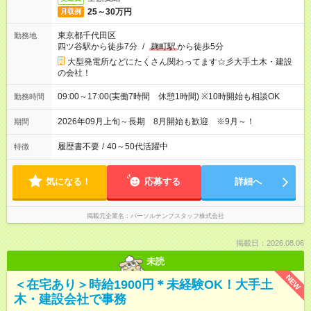
25～30万円
月収例
東京都千代田区
勤務地
四ツ谷駅から徒歩7分
/
麹町駅
から徒歩5分
大型発電所などにたくさん関わってます☆彡大手土木・建設
の会社！
09:00～17:00(実働7時間 休憩1時間) ※10時開始も相談OK
勤務時間
2026年09月上旬～長期 8月開始も歓迎 ※9月～！
期間
履歴書不要
/
40～50代活躍中
特徴
気になる！
応募する
詳細へ
掲載元企業名
パーソルテンプスタッフ株式会社
掲載日：2026.08.06
未読
NEW
＜在宅あり＞時給1900円＊未経験OK！大手土
木・建設会社で事務