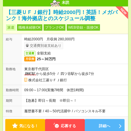
未読
NEW
【三菱ＵＦＪ銀行】時給2000円！英語！メガバ
ンク！海外拠店とのスケジュール調整
派遣
職種未経験OK
ブランクOK
WEB登録・面接OK
時給2000円 月収例 280,000円
給与
交通費別途支給あり
全額支給
交通費
25～30万円
月収例
東京都千代田区
勤務地
麹町駅
から徒歩5分
/
四ツ谷駅から徒歩7分
株式会社三菱ＵＦＪ銀行
09:00～17:00(実働7時間 休憩1時間)
勤務時間
【急募】即日～長期 ※即日～！
期間
履歴書不要
/
40～50代活躍中
/
パソコンスキル不要
特徴
気になる！
応募する
詳細へ