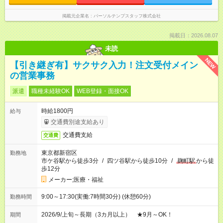
掲載元企業名
パーソルテンプスタッフ株式会社
掲載日：2026.08.07
未読
NEW
【引き継ぎ有】サクサク入力！注文受付メイン
の営業事務
派遣
職種未経験OK
WEB登録・面接OK
時給1800円
給与
交通費別途支給あり
交通費支給
交通費
東京都新宿区
勤務地
市ケ谷駅から徒歩3分
/
四ツ谷駅から徒歩10分
/
麹町駅
から徒
歩12分
メーカー;医療・福祉
9:00～17:30(実働:7時間30分) (休憩60分)
勤務時間
2026/9/上旬～長期（3カ月以上） ★9月～OK！
期間