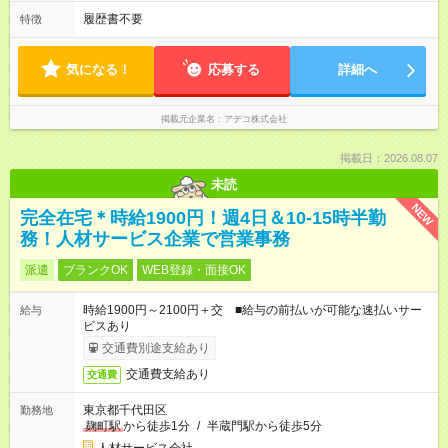
履歴書不要
特徴
気になる！
応募する
詳細へ
掲載元企業名
アデコ株式会社
掲載日：2026.08.07
未読
NEW
完全在宅＊時給1900円！週4日＆10-15時半勤
務！人材サービス企業で営業事務
派遣
ブランクOK
WEB登録・面接OK
時給1900円～2100円＋交 ■給与の前払いが可能な速払いサー
給与
ビスあり
交通費別途支給あり
交通費支給あり
交通費
東京都千代田区
勤務地
麹町駅
から徒歩1分
/
半蔵門駅から徒歩5分