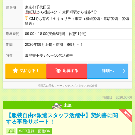
東京都千代田区
勤務地
麹町駅
から徒歩4分
/
永田町駅から徒歩5分
CMでも有名！セキュリティ事業（機械警備・常駐警備・警備
輸送）
09:00～18:00(実働8時間 休憩1時間)
勤務時間
2026年09月上旬～長期 ※9月～！
期間
履歴書不要
/
40～50代活躍中
特徴
気になる！
応募する
詳細へ
掲載元企業名
パーソルテンプスタッフ株式会社
掲載日：2026.08.06
未読
NEW
【服装自由×派遣スタッフ活躍中】契約書に関
する事務サポート！
派遣
WEB登録・面接OK