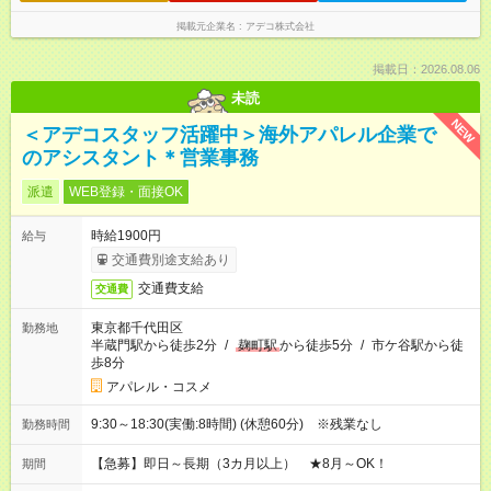
掲載元企業名
アデコ株式会社
掲載日：2026.08.06
未読
NEW
＜アデコスタッフ活躍中＞海外アパレル企業で
のアシスタント＊営業事務
派遣
WEB登録・面接OK
時給1900円
給与
交通費別途支給あり
交通費支給
交通費
東京都千代田区
勤務地
半蔵門駅から徒歩2分
/
麹町駅
から徒歩5分
/
市ケ谷駅から徒
歩8分
アパレル・コスメ
9:30～18:30(実働:8時間) (休憩60分) ※残業なし
勤務時間
【急募】即日～長期（3カ月以上） ★8月～OK！
期間