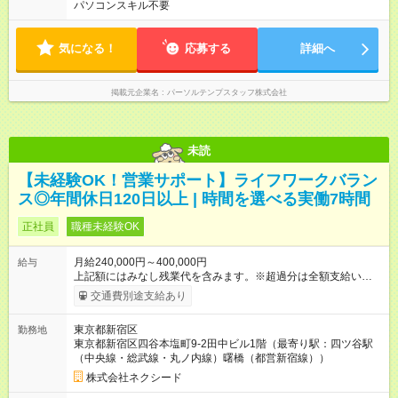
パソコンスキル不要
気になる！
応募する
詳細へ
掲載元企業名
パーソルテンプスタッフ株式会社
未読
【未経験OK！営業サポート】ライフワークバラン
ス◎年間休日120日以上 | 時間を選べる実働7時間
正社員
職種未経験OK
月給240,000円～400,000円
給与
上記額にはみなし残業代を含みます。※超過分は全額支給いたし
ます。 みなし残業代 32,000円 ～ 50,000円／月 みなし残業時
交通費別途支給あり
間 10時間／月 【試用期間】 日給￥7,500（6h） 【本採用後】
￥240,000円～ （基本給￥203,000＋時間外保証￥32,000＋運転
東京都新宿区
勤務地
手当￥5,000） 時間外保証額（残業10h分）の超過分は全額支給
東京都新宿区四谷本塩町9-2田中ビル1階（最寄り駅：四ツ谷駅
します。 【試用期間】試用期間あり 試用期間の長さ：2週間
（中央線・総武線・丸ノ内線）曙橋（都営新宿線））
※ 雇用形態と給与に、本採用時と異なる部分があります。 雇用
形態：中途採用（正社員） 給与：日給 7,500円 ～ 7,500円 試用
株式会社ネクシード
期間中は10:00～17:00勤務（うち休憩1時間）