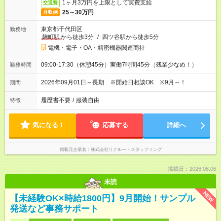
1ヶ月3万円を上限として実費支給
交通費
25～30万円
月収例
東京都千代田区
勤務地
麹町駅
から徒歩3分
/
四ツ谷駅から徒歩5分
電機・電子・OA・精密機器関連商社
09:00-17:30（休憩45分）実働7時間45分（残業少なめ！）
勤務時間
2026年09月01日～長期 ※開始日相談OK ※9月～！
期間
履歴書不要
/
服装自由
特徴
気になる！
応募する
詳細へ
掲載元企業名
株式会社リクルートスタッフィング
掲載日：2026.08.06
未読
NEW
【未経験OK×時給1800円】9月開始！サンプル
発送など事務サポート