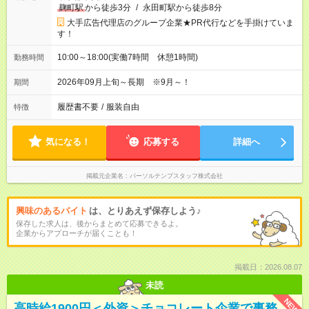
麹町駅
から徒歩3分
/
永田町駅から徒歩8分
大手広告代理店のグループ企業★PR代行などを手掛けていま
す！
10:00～18:00(実働7時間 休憩1時間)
勤務時間
2026年09月上旬～長期 ※9月～！
期間
履歴書不要
/
服装自由
特徴
気になる！
応募する
詳細へ
掲載元企業名
パーソルテンプスタッフ株式会社
興味のあるバイト
は、とりあえず保存しよう♪
保存した求人は、後からまとめて応募できるよ。
企業からアプローチが届くことも！
掲載日：2026.08.07
未読
NEW
高時給1900円＜外資＞チョコレート企業で事務