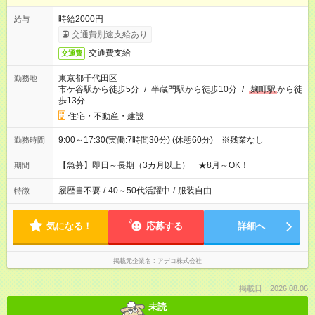
時給2000円
給与
交通費別途支給あり
交通費支給
交通費
東京都千代田区
勤務地
市ケ谷駅から徒歩5分
/
半蔵門駅から徒歩10分
/
麹町駅
から徒
歩13分
住宅・不動産・建設
9:00～17:30(実働:7時間30分) (休憩60分) ※残業なし
勤務時間
【急募】即日～長期（3カ月以上） ★8月～OK！
期間
履歴書不要
/
40～50代活躍中
/
服装自由
特徴
気になる！
応募する
詳細へ
掲載元企業名
アデコ株式会社
掲載日：2026.08.06
未読