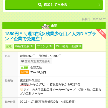
追加して再検索！
掲載日：2026.08.07
未読
NEW
1850円＊＼週1在宅×残業少な目／人気DIYブラ
ンド企業で受発注！
派遣
職種未経験OK
ブランクOK
WEB登録・面接OK
時給1850円 月収例 277,500円
給与
交通費別途支給あり
全額支給
交通費
25～30万円
月収例
東京都千代田区
勤務地
麹町駅
から徒歩3分
/
赤坂見附駅から徒歩6分
アメリカ大手電動工具メーカーグループ！切削・動力工具な
どの工具メーカー
09:15～17:45(実働7時間30分 休憩1時間)
勤務時間