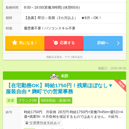
9:00～18:00(実働:8時間) (休憩60分)
勤務時間
【急募】即日～長期（3カ月以上） ★8月～OK！
期間
履歴書不要
/
パソコンスキル不要
特徴
気になる！
応募する
詳細へ
掲載元企業名
アデコ株式会社
掲載日：2026.08.06
未読
NEW
【在宅勤務OK】時給1750円！残業ほぼなし▼
服装自由＊麹町での営業事務
派遣
ブランクOK
WEB登録・面接OK
時給1750円 月収例 28万円 時給1750円×実働7h45m×週5日×4
給与
週+残業5h ※月収例を保証するものではありません。※給与即受
取りサービス利用可（利用条件有）
交通費別途支給あり