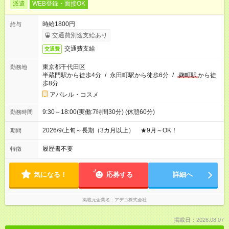
派遣
WEB登録・面接OK
時給1800円
給与
交通費別途支給あり
交通費支給
交通費
東京都千代田区
勤務地
半蔵門駅から徒歩4分
/
永田町駅から徒歩6分
/
麹町駅
から徒
歩8分
アパレル・コスメ
9:30～18:00(実働:7時間30分) (休憩60分)
勤務時間
2026/9/上旬～長期（3カ月以上） ★9月～OK！
期間
履歴書不要
特徴
気になる！
応募する
詳細へ
掲載元企業名
アデコ株式会社
掲載日：2026.08.07