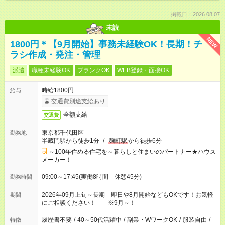
掲載日：2026.08.07
未読
NEW
1800円＊【9月開始】事務未経験OK！長期！チ
ラシ作成・発注・管理
派遣
職種未経験OK
ブランクOK
WEB登録・面接OK
時給1800円
給与
交通費別途支給あり
全額支給
交通費
東京都千代田区
勤務地
半蔵門駅から徒歩1分
/
麹町駅
から徒歩6分
～100年住める住宅を～暮らしと住まいのパートナー★ハウス
メーカー！
09:00～17:45(実働8時間 休憩45分)
勤務時間
2026年09月上旬～長期 即日や8月開始などもOKです！お気軽
期間
にご相談ください！ ※9月～！
履歴書不要
/
40～50代活躍中
/
副業・WワークOK
/
服装自由
/
特徴