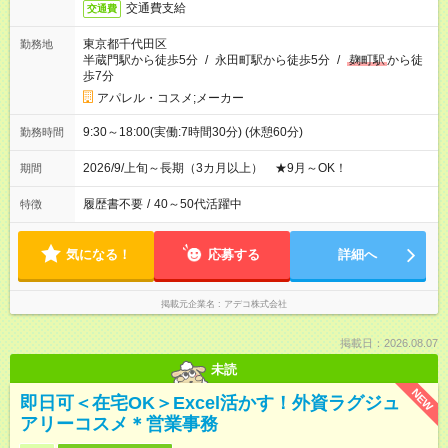
交通費支給
交通費
東京都千代田区
勤務地
半蔵門駅から徒歩5分
/
永田町駅から徒歩5分
/
麹町駅
から徒
歩7分
アパレル・コスメ;メーカー
9:30～18:00(実働:7時間30分) (休憩60分)
勤務時間
2026/9/上旬～長期（3カ月以上） ★9月～OK！
期間
履歴書不要
/
40～50代活躍中
特徴
気になる！
応募する
詳細へ
掲載元企業名
アデコ株式会社
掲載日：2026.08.07
未読
NEW
即日可＜在宅OK＞Excel活かす！外資ラグジュ
アリーコスメ＊営業事務