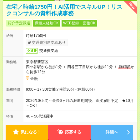
NEW
在宅／時給1750円！AI活用でスキルUP！リス
クコンサルの資料作成事務
紹介予定派遣
職種未経験OK
WEB登録・面接OK
時給1750円
給与
交通費別途支給あり
交通費支給
交通費
東京都新宿区
勤務地
四ツ谷駅から徒歩1分
/
四谷三丁目駅から徒歩11分
/
麹町駅
か
ら徒歩12分
金融
9:00～17:30(実働:7時間30分) (休憩60分)
勤務時間
2026/10/上旬～最長6ヶ月の派遣期間後、直接雇用予定 ★10月
期間
～OK！
40～50代活躍中
特徴
気になる！
応募する
詳細へ