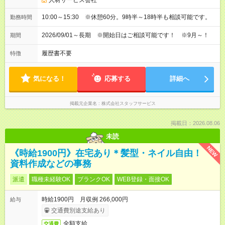
人材サービス会社
10:00～15:30 ※休憩60分。9時半～18時半も相談可能です。
勤務時間
2026/09/01～長期 ※開始日はご相談可能です！ ※9月～！
期間
履歴書不要
特徴
気になる！
応募する
詳細へ
掲載元企業名
株式会社スタッフサービス
掲載日：2026.08.06
未読
NEW
《時給1900円》在宅あり＊髪型・ネイル自由！
資料作成などの事務
派遣
職種未経験OK
ブランクOK
WEB登録・面接OK
時給1900円 月収例 266,000円
給与
交通費別途支給あり
全額支給
交通費