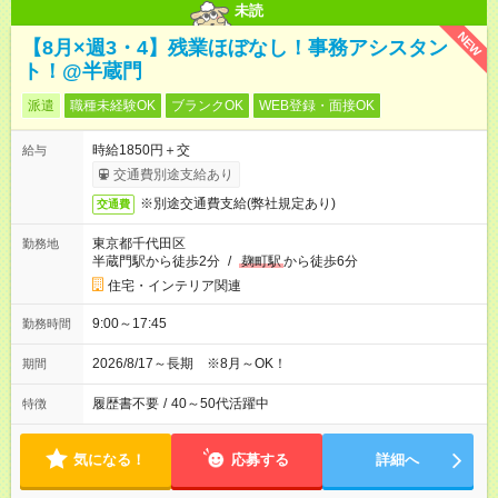
未読
NEW
【8月×週3・4】残業ほぼなし！事務アシスタン
ト！@半蔵門
派遣
職種未経験OK
ブランクOK
WEB登録・面接OK
時給1850円＋交
給与
交通費別途支給あり
※別途交通費支給(弊社規定あり)
交通費
東京都千代田区
勤務地
半蔵門駅から徒歩2分
/
麹町駅
から徒歩6分
住宅・インテリア関連
9:00～17:45
勤務時間
2026/8/17～長期 ※8月～OK！
期間
履歴書不要
/
40～50代活躍中
特徴
気になる！
応募する
詳細へ