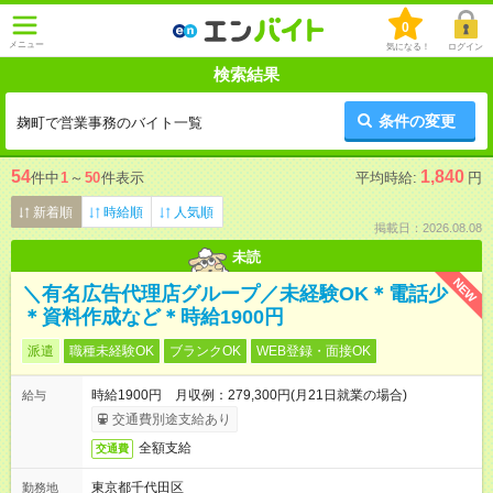
0
メニュー
気になる！
ログイン
検索結果
条件の変更
麹町で営業事務のバイト一覧
54
1,840
件中
1
～
50
件表示
平均時給:
円
新着順
時給順
人気順
掲載日：2026.08.08
未読
NEW
＼有名広告代理店グループ／未経験OK＊電話少
＊資料作成など＊時給1900円
派遣
職種未経験OK
ブランクOK
WEB登録・面接OK
時給1900円 月収例：279,300円(月21日就業の場合)
給与
交通費別途支給あり
全額支給
交通費
東京都千代田区
勤務地