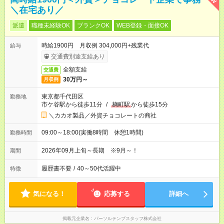
＼在宅あり／
派遣
職種未経験OK
ブランクOK
WEB登録・面接OK
時給1900円 月収例 304,000円+残業代
給与
交通費別途支給あり
全額支給
交通費
30万円～
月収例
東京都千代田区
勤務地
市ケ谷駅から徒歩11分
/
麹町駅
から徒歩15分
＼カカオ製品／外資チョコレートの商社
09:00～18:00(実働8時間 休憩1時間)
勤務時間
2026年09月上旬～長期 ※9月～！
期間
履歴書不要
/
40～50代活躍中
特徴
気になる！
応募する
詳細へ
掲載元企業名
パーソルテンプスタッフ株式会社