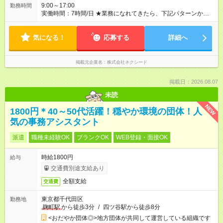
9:00～17:00
勤務時間
実働時間：7時間/日 ★業務になれてきたら、下記パターンから
基本勤務時間を選べます （実働7時間／休憩1時間） 8:00～
16:00 9:00～17:00 10:00～18:00
気になる！
応募する
詳細へ
掲載元企業名
株式会社ネクシード
掲載日：2026.08.07
未読
NEW
1800円＊40～50代活躍！穏やか環境の団体！人
気の事務アシスタント
派遣
職種未経験OK
ブランクOK
WEB登録・面接OK
時給1800円
給与
交通費別途支給あり
全額支給
交通費
東京都千代田区
勤務地
麹町駅
から徒歩3分
/
四ツ谷駅から徒歩8分
<おだやか団体◎>地方団体が共同して運営している組織です