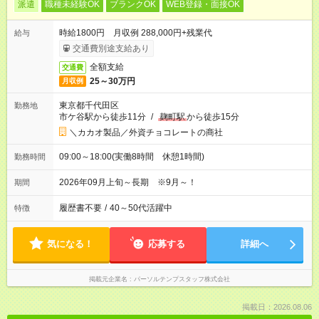
派遣
職種未経験OK
ブランクOK
WEB登録・面接OK
時給1800円 月収例 288,000円+残業代
給与
交通費別途支給あり
全額支給
交通費
25～30万円
月収例
東京都千代田区
勤務地
市ケ谷駅から徒歩11分
/
麹町駅
から徒歩15分
＼カカオ製品／外資チョコレートの商社
09:00～18:00(実働8時間 休憩1時間)
勤務時間
2026年09月上旬～長期 ※9月～！
期間
履歴書不要
/
40～50代活躍中
特徴
気になる！
応募する
詳細へ
掲載元企業名
パーソルテンプスタッフ株式会社
掲載日：2026.08.06