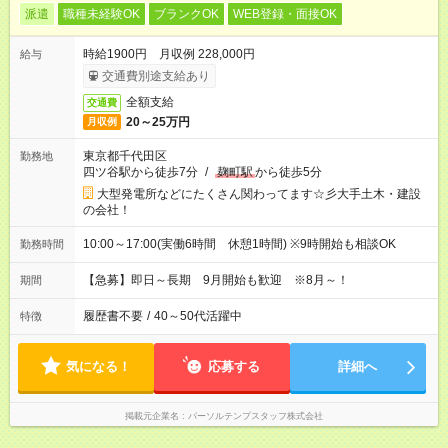
派遣
職種未経験OK
ブランクOK
WEB登録・面接OK
時給1900円 月収例 228,000円
給与
交通費別途支給あり
全額支給
交通費
20～25万円
月収例
東京都千代田区
勤務地
四ツ谷駅から徒歩7分
/
麹町駅
から徒歩5分
大型発電所などにたくさん関わってます☆彡大手土木・建設
の会社！
10:00～17:00(実働6時間 休憩1時間) ※9時開始も相談OK
勤務時間
【急募】即日～長期 9月開始も歓迎 ※8月～！
期間
履歴書不要
/
40～50代活躍中
特徴
気になる！
応募する
詳細へ
掲載元企業名
パーソルテンプスタッフ株式会社