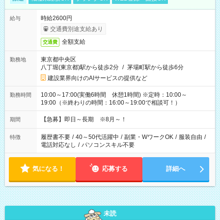
時給2600円
給与
交通費別途支給あり
全額支給
交通費
東京都中央区
勤務地
八丁堀(東京都)駅から徒歩2分
/
茅場町駅から徒歩6分
建設業界向けのAIサービスの提供など
10:00～17:00(実働6時間 休憩1時間) ※定時：10:00～
勤務時間
19:00（※終わりの時間：16:00～19:00で相談可！）
【急募】即日～長期 ※8月～！
期間
履歴書不要
/
40～50代活躍中
/
副業・WワークOK
/
服装自由
/
特徴
電話対応なし
/
パソコンスキル不要
気になる！
応募する
詳細へ
未読