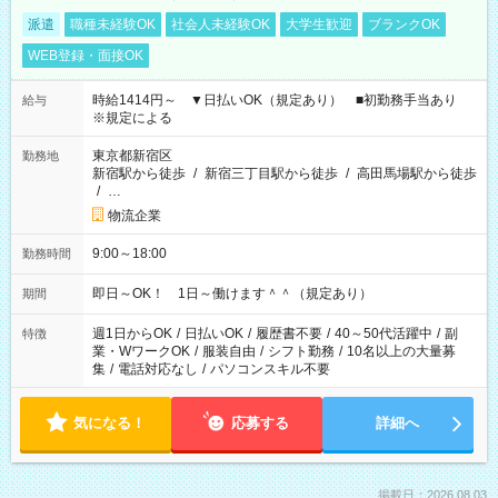
派遣
職種未経験OK
社会人未経験OK
大学生歓迎
ブランクOK
WEB登録・面接OK
時給1414円～ ▼日払いOK（規定あり） ■初勤務手当あり
給与
※規定による
東京都新宿区
勤務地
新宿駅から徒歩
/
新宿三丁目駅から徒歩
/
高田馬場駅から徒歩
/
…
物流企業
9:00～18:00
勤務時間
即日～OK！ 1日～働けます＾＾（規定あり）
期間
週1日からOK
/
日払いOK
/
履歴書不要
/
40～50代活躍中
/
副
特徴
業・WワークOK
/
服装自由
/
シフト勤務
/
10名以上の大量募
集
/
電話対応なし
/
パソコンスキル不要
気になる！
応募する
詳細へ
掲載日：2026.08.03