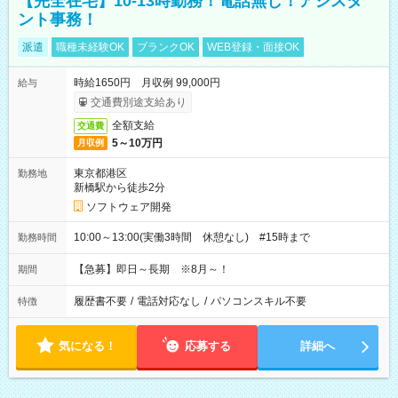
【完全在宅】10-13時勤務！電話無し！アシスタ
ント事務！
派遣
職種未経験OK
ブランクOK
WEB登録・面接OK
時給1650円 月収例 99,000円
給与
交通費別途支給あり
全額支給
交通費
5～10万円
月収例
東京都港区
勤務地
新橋駅から徒歩2分
ソフトウェア開発
10:00～13:00(実働3時間 休憩なし) #15時まで
勤務時間
【急募】即日～長期 ※8月～！
期間
履歴書不要
/
電話対応なし
/
パソコンスキル不要
特徴
気になる！
応募する
詳細へ