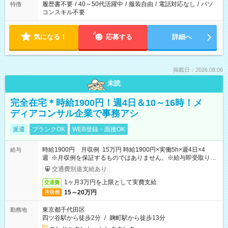
履歴書不要
/
40～50代活躍中
/
服装自由
/
電話対応なし
/
パソ
特徴
コンスキル不要
気になる！
応募する
詳細へ
掲載日：2026.08.06
未読
完全在宅＊時給1900円！週4日＆10～16時！メ
ディアコンサル企業で事務アシ
派遣
ブランクOK
WEB登録・面接OK
時給1900円 月収例 15万円 時給1900円×実働5h×週4日×4
給与
週 ※月収例を保証するものではありません。※給与即受取りサ
ービス利用可（利用条件有）
交通費別途支給あり
1ヶ月3万円を上限として実費支給
交通費
15～20万円
月収例
東京都千代田区
勤務地
四ツ谷駅から徒歩2分
/
麹町駅から徒歩13分