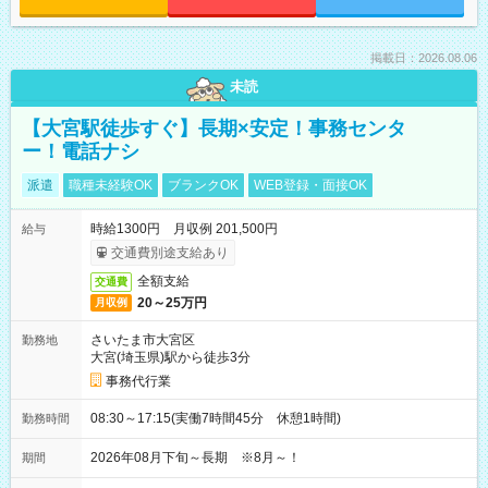
掲載日：2026.08.06
未読
【大宮駅徒歩すぐ】長期×安定！事務センタ
ー！電話ナシ
派遣
職種未経験OK
ブランクOK
WEB登録・面接OK
時給1300円 月収例 201,500円
給与
交通費別途支給あり
全額支給
交通費
20～25万円
月収例
さいたま市大宮区
勤務地
大宮(埼玉県)駅から徒歩3分
事務代行業
08:30～17:15(実働7時間45分 休憩1時間)
勤務時間
2026年08月下旬～長期 ※8月～！
期間