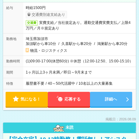
時給1500円
給与
交通費別途支給あり
実費支給／当社規定あり。通勤交通費実費支払／上限4
交通費
万円／月※規定あり
埼玉県加須市
勤務地
加須駅から車10分
/
久喜駅から車20分
/
鴻巣駅から車20分
物流・ロジスティクス
(1)09:00-17:00(休憩60分) ※休憩（12:00-12:50、15:00-15:10）
勤務時間
1ヶ月以上3ヶ月未満／即日～9月末まで
期間
履歴書不要
/
40～50代活躍中
/
10名以上の大量募集
特徴
気になる！
応募する
詳細へ
掲載日：2026.08.09
未読