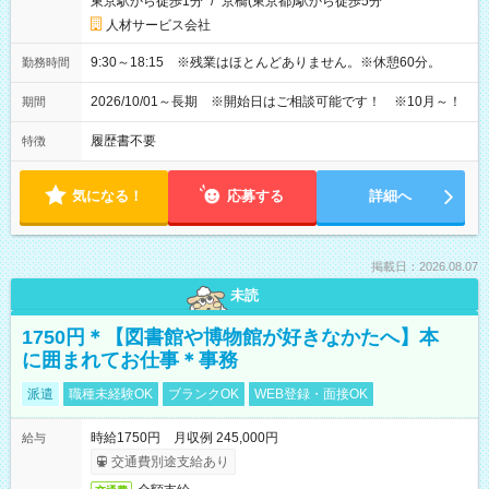
東京駅から徒歩1分
/
京橋(東京都)駅から徒歩5分
人材サービス会社
9:30～18:15 ※残業はほとんどありません。※休憩60分。
勤務時間
2026/10/01～長期 ※開始日はご相談可能です！ ※10月～！
期間
履歴書不要
特徴
気になる！
応募する
詳細へ
掲載日：2026.08.07
未読
1750円＊【図書館や博物館が好きなかたへ】本
に囲まれてお仕事＊事務
派遣
職種未経験OK
ブランクOK
WEB登録・面接OK
時給1750円 月収例 245,000円
給与
交通費別途支給あり