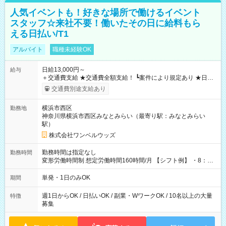
人気イベントも！好きな場所で働けるイベント
スタッフ☆来社不要！働いたその日に給料もら
える日払い/T1
アルバイト
職種未経験OK
日給13,000円～
給与
＋交通費支給 ★交通費全額支給！ ┗案件により規定あり ★日払
いOK！（規定あり） ┗働いたその日に現金GET♪ お仕事後はコ
交通費別途支給あり
ンビニATMから 日払い分を引き落とせます！ 【試用期間】試
用期間なし
横浜市西区
勤務地
神奈川県横浜市西区みなとみらい（最寄り駅：みなとみらい
駅）
株式会社ワンベルウッズ
勤務時間は指定なし
勤務時間
変形労働時間制 想定労働時間160時間/月 【シフト例】 ・8：00
～21：00
単発・1日のみOK
期間
週1日からOK / 日払いOK / 副業・WワークOK / 10名以上の大量
特徴
募集