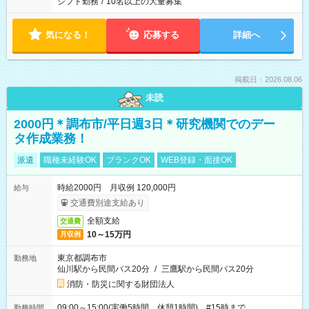
シフト勤務
/
10名以上の大量募集
気になる！
応募する
詳細へ
掲載日：2026.08.06
未読
2000円＊調布市/平日週3日＊研究機関でのデー
タ作成業務！
派遣
職種未経験OK
ブランクOK
WEB登録・面接OK
時給2000円 月収例 120,000円
給与
交通費別途支給あり
全額支給
交通費
10～15万円
月収例
東京都調布市
勤務地
仙川駅から民間バス20分
/
三鷹駅から民間バス20分
消防・防災に関する財団法人
09:00～15:00(実働5時間 休憩1時間) #15時まで
勤務時間