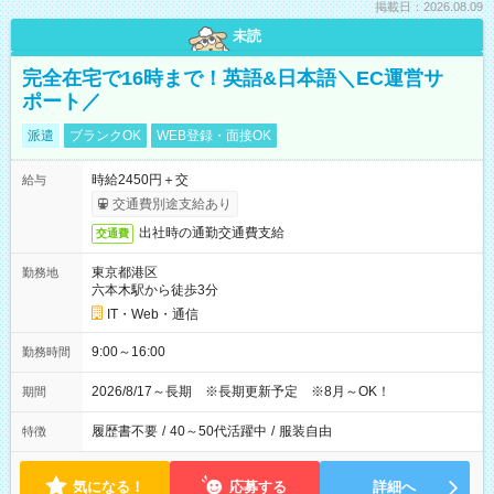
掲載日：2026.08.09
未読
完全在宅で16時まで！英語&日本語＼EC運営サ
ポート／
派遣
ブランクOK
WEB登録・面接OK
時給2450円＋交
給与
交通費別途支給あり
出社時の通勤交通費支給
交通費
東京都港区
勤務地
六本木駅から徒歩3分
IT・Web・通信
9:00～16:00
勤務時間
2026/8/17～長期 ※長期更新予定 ※8月～OK！
期間
履歴書不要
/
40～50代活躍中
/
服装自由
特徴
気になる！
応募する
詳細へ