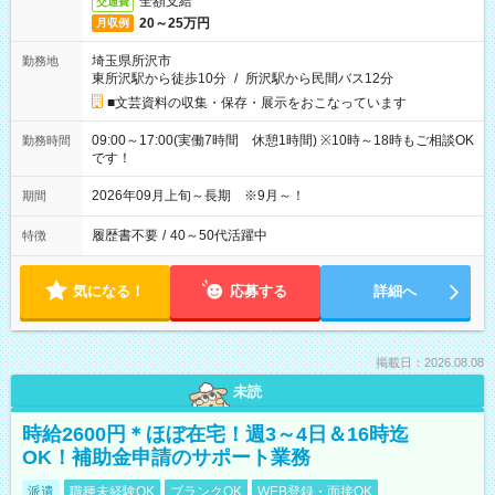
全額支給
交通費
20～25万円
月収例
埼玉県所沢市
勤務地
東所沢駅から徒歩10分
/
所沢駅から民間バス12分
■文芸資料の収集・保存・展示をおこなっています
09:00～17:00(実働7時間 休憩1時間) ※10時～18時もご相談OK
勤務時間
です！
2026年09月上旬～長期 ※9月～！
期間
履歴書不要
/
40～50代活躍中
特徴
気になる！
応募する
詳細へ
掲載日：2026.08.08
未読
時給2600円＊ほぼ在宅！週3～4日＆16時迄
OK！補助金申請のサポート業務
派遣
職種未経験OK
ブランクOK
WEB登録・面接OK