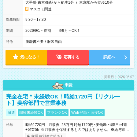
大手町(東京都)駅から徒歩1分
/
東京駅から徒歩10分
マスコミ関連
9:30～17:30
勤務時間
2026/9/1～長期 ※9月～OK！
期間
履歴書不要
/
服装自由
特徴
気になる！
応募する
詳細へ
掲載日：2026.08.07
未読
完全在宅＊未経験OK！時給1720円【リクルー
ト】美容部門で営業事務
派遣
職種未経験OK
ブランクOK
WEB登録・面接OK
時給1720円 月収例 28万円 時給1720円×実働8h×週5日×4週
給与
+残業5h ※月収例を保証するものではありません。※給与即受
取りサービス利用可（利用条件有）
交通費別途支給あり