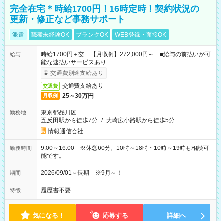
完全在宅＊時給1700円！16時定時！契約状況の
更新・修正など事務サポート
派遣
職種未経験OK
ブランクOK
WEB登録・面接OK
時給1700円＋交 【月収例】272,000円～ ■給与の前払いが可
給与
能な速払いサービスあり
交通費別途支給あり
交通費支給あり
交通費
25～30万円
月収例
東京都品川区
勤務地
五反田駅から徒歩7分
/
大崎広小路駅から徒歩5分
情報通信会社
9:00～16:00 ※休憩60分。10時～18時・10時～19時も相談可
勤務時間
能です。
2026/09/01～長期 ※9月～！
期間
履歴書不要
特徴
気になる！
応募する
詳細へ