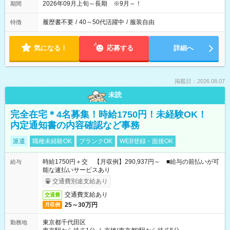
2026年09月上旬～長期 ※9月～！
期間
履歴書不要
/
40～50代活躍中
/
服装自由
特徴
気になる！
応募する
詳細へ
掲載日：2026.08.07
未読
完全在宅＊4名募集！時給1750円！未経験OK！
内定通知書の内容確認など事務
派遣
職種未経験OK
ブランクOK
WEB登録・面接OK
時給1750円＋交 【月収例】290,937円～ ■給与の前払いが可
給与
能な速払いサービスあり
交通費別途支給あり
交通費支給あり
交通費
25～30万円
月収例
東京都千代田区
勤務地