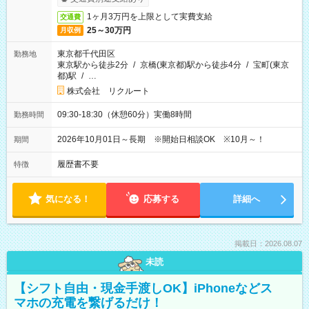
1ヶ月3万円を上限として実費支給
交通費
25～30万円
月収例
東京都千代田区
勤務地
東京駅から徒歩2分
/
京橋(東京都)駅から徒歩4分
/
宝町(東京
都)駅
/
…
株式会社 リクルート
09:30-18:30（休憩60分）実働8時間
勤務時間
2026年10月01日～長期 ※開始日相談OK ※10月～！
期間
履歴書不要
特徴
気になる！
応募する
詳細へ
掲載日：2026.08.07
未読
【シフト自由・現金手渡しOK】iPhoneなどス
マホの充電を繋げるだけ！