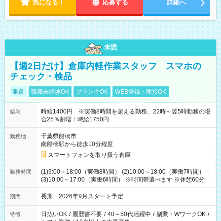
気になる！
応募する
詳細へ
未読
【週2日だけ】倉庫内軽作業スタッフ スマホの
チェック・検品
派遣
職種未経験OK
ブランクOK
WEB登録・面接OK
時給1400円 ※実働8時間を超える勤務、22時～翌5時勤務の場
給与
合25％割増：時給1750円
千葉県船橋市
勤務地
南船橋駅から徒歩10分程度
スマートフォンを取り扱う倉庫
(1)9:00～18:00（実働8時間） (2)10:00～18:00（実働7時間）
勤務時間
(3)10:00～17:00（実働6時間） ※時間帯選べます ※休憩60分
長期 2026年9月スタート予定
期間
日払いOK
/
履歴書不要
/
40～50代活躍中
/
副業・WワークOK
/
特徴