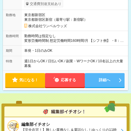
いOK！（規定あり） ┗働いたその日に現金GET♪ お仕事後はコ
交通費別途支給あり
ンビニATMから 日払い分を引き落とせます！ 【試用期間】試
用期間なし
東京都新宿区
勤務地
東京都新宿区新宿（最寄り駅：新宿駅）
株式会社ワンベルウッズ
勤務時間は指定なし
勤務時間
変形労働時間制 想定労働時間160時間/月 【シフト例】 ・8：00
～21：00
単発・1日のみOK
期間
週1日からOK / 日払いOK / 副業・WワークOK / 10名以上の大量
特徴
募集
気になる！
応募する
詳細へ
編集部イチオシ
【完全在宅！】難しい業務なし＆電話なし！ゆっくりの11時