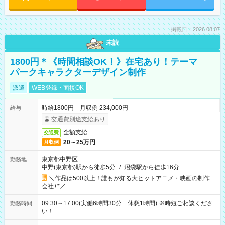
掲載日：2026.08.07
未読
1800円＊《時間相談OK！》在宅あり！テーマ
パークキャラクターデザイン制作
派遣
WEB登録・面接OK
時給1800円 月収例 234,000円
給与
交通費別途支給あり
全額支給
交通費
20～25万円
月収例
東京都中野区
勤務地
中野(東京都)駅から徒歩5分
/
沼袋駅から徒歩16分
＼作品は500以上！誰もが知る大ヒットアニメ・映画の制作
会社+*／
09:30～17:00(実働6時間30分 休憩1時間) ※時短ご相談くださ
勤務時間
い！