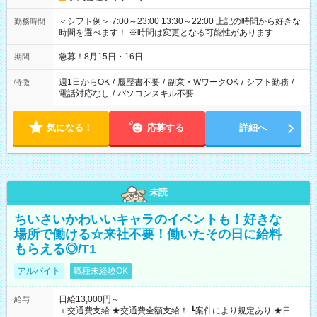
＜シフト例＞ 7:00～23:00 13:30～22:00 上記の時間から好きな
勤務時間
時間を選べます！ ※時間は変更となる可能性があります
急募！8月15日・16日
期間
週1日からOK
/
履歴書不要
/
副業・WワークOK
/
シフト勤務
/
特徴
電話対応なし
/
パソコンスキル不要
気になる！
応募する
詳細へ
未読
ちいさいかわいいキャラのイベントも！好きな
場所で働ける☆来社不要！働いたその日に給料
もらえる◎/T1
アルバイト
職種未経験OK
日給13,000円～
給与
＋交通費支給 ★交通費全額支給！ ┗案件により規定あり ★日払