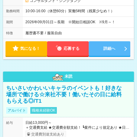
コンサルタント・シンクタンク
10:00-16:00（休憩60分）実働5時間（残業少なめ！）
勤務時間
2026年09月01日～長期 ※開始日相談OK ※9月～！
期間
履歴書不要
/
服装自由
特徴
気になる！
応募する
詳細へ
未読
ちいさいかわいいキャラのイベントも！好きな
場所で働ける☆来社不要！働いたその日に給料
もらえる◎/T1
アルバイト
職種未経験OK
日給13,000円～
給与
＋交通費支給 ★交通費全額支給！ ┗案件により規定あり ★日払
いOK！（規定あり） ┗働いたその日に現金GET♪ お仕事後はコ
交通費別途支給あり