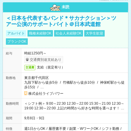
未読
＜日本を代表するバンド＊サカナクション＞ツ
アー公演のサポートバイト＠日本武道館
アルバイト
職種未経験OK
社会人未経験OK
大学生歓迎
ブランクOK
時給1250円～
給与
交通費別途支給あり
支給（規定有り）
交通費
東京都千代田区
勤務地
九段下駅から徒歩5分
/
竹橋駅から徒歩10分
/
神保町駅から徒
歩15分
/
…
株式会社ライブパワー
＜シフト例＞ 9:00～22:30 12:30～22:00 15:30～21:00 12:30～
勤務時間
19:00 12:30～22:00 上記の時間から好きな時間を選べます！ ※
時間は変更となる可能性があります
9月8日・9日
期間
週1日からOK
/
履歴書不要
/
副業・WワークOK
/
シフト勤務
/
特徴