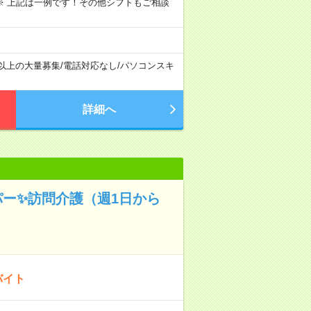
～09:00 ※ 上記は一例です！その他シフトもご相談
名以上の大量募集
/
電話対応なし
/
パソコンスキ
詳細へ
パー✨訪問介護（週1日から
バイト