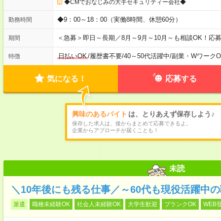
◆CMでおなじみの大手セキュリティー会社◆
◆9：00～18：00（実働8時間、休憩60分）
勤務時間
＜急募＞即日～長期／8月～9月～10月～も相談OK！応
期間
日払いOK
/
履歴書不要
/
40～50代活躍中
/
副業・WワークO
特徴
気になる！
応募する
興味のあるバイト
は、とりあえず保存しよう♪
保存した求人は、後からまとめて応募できるよ。
企業からアプローチが届くことも！
未読
＼10年後にも残る仕事／～60代も現役活躍中
派遣
職種未経験OK
社会人未経験OK
大学生歓迎
ブランクOK
WEB