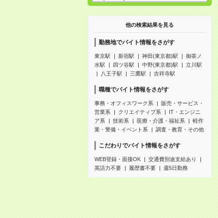
他の検索結果を見る
勤務地でバイト情報をさがす
東京駅
新宿駅
神田(東京都)駅
御茶ノ
水駅
四ツ谷駅
中野(東京都)駅
立川駅
八王子駅
三鷹駅
吉祥寺駅
職種でバイト情報をさがす
事務・オフィスワーク系
販売・サービス・
営業系
クリエイティブ系
IT・エンジニ
ア系
技術系
医療・介護・福祉系
軽作
業・警備・イベント系
調査・教育・その他
こだわりでバイト情報をさがす
WEB登録・面接OK
交通費別途支給あり
英語力不要
履歴書不要
週5日勤務