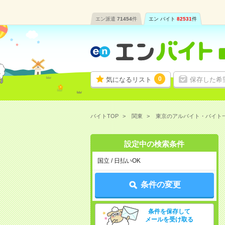
エン派遣
71454
件
エン バイト
82531
件
0
気になるリスト
保存した希
バイトTOP
関東
東京のアルバイト・バイト
設定中の検索条件
国立 / 日払いOK
条件の変更
条件を保存して
メールを受け取る