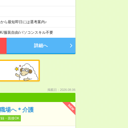
募から最短即日には選考案内♪
K
/
服装自由
/
パソコンスキル不要
詳細へ
掲載日：2026.08.06
NEW
の職場へ＊介護
登録・面接OK