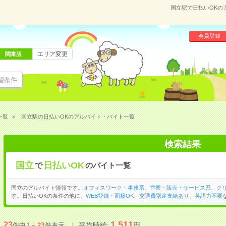
国立駅で日払いOKの
会員登録
エリア変更
関東版
望条件
一覧
国立駅の日払いOKのアルバイト・バイト一覧
検索結果
国立
日払いOK
で
のバイト一覧
国立のアルバイト情報です。
オフィスワーク・事務系
、
営業・販売・サービス系
、
ク
す。日払いOKの条件の他に、
WEB登録・面接OK
、
交通費別途支給あり
、
英語力不要
1,511
23
平均時給:
円
件中
1
～
23
件表示