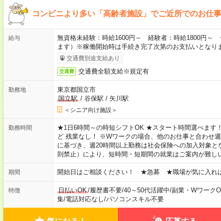
コンビニより多い「高齢者施設」でご近所でのお仕
無資格未経験：時給1600円～ 経験者：時給1800円
給与
ます）※稼働開始時は手続き完了次第のお支払いとなり
交通費別途支給あり
交通費全額支給※規定有
交通費
東京都国立市
勤務地
国立駅
/
谷保駅
/
矢川駅
＜シニア向け施設＞
★1日6時間～の時短シフトOK ★スタート時間選べます！ 7:00～16
勤務時間
ど 残業なし！ ※Wワークの場合、他のお仕事と合わせ週
に基づき、週20時間以上勤務は社会保険への加入対象と
則禁止）により、短時間・短期間の就業はご案内が難し
開始日はご相談ください！ ★急募 ★職場が気に入れ
期間
日払いOK
/
履歴書不要
/
40～50代活躍中
/
副業・WワークO
特徴
集
/
電話対応なし
/
パソコンスキル不要