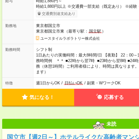
時給1,880円～
給与
時給1,880円以上 ※交通費一部支給（既定あり） ※経
交通費別途支給あり
東京都国立市
勤務地
東京都国立市東（最寄り駅：
国立駅
）
ユースタイルラボラトリー株式会社
シフト制
勤務時間
1日あたりの実働時間：最大8時間/日 【夜勤】 22：00～翌
務時間例 ＊＊ ■22時から翌7時 ■23時から翌8時 ■2
務（休憩1時間）ご利用者様により、時間は異なります。
ます）
週1日からOK /
日払いOK
/ 副業・WワークOK
特徴
気になる！
応募する
未読
国立市【週2日～】ホテルライクな高齢者マン