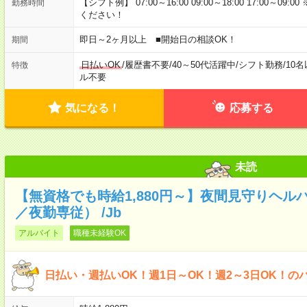
【シフト例】 07:00～16:00 09:00～18:00 17:00
勤務時間
ください！
即日～2ヶ月以上 ■開始日の相談OK！
期間
日払いOK
/
履歴書不要
/
40～50代活躍中
/
シフト勤務
/
10
特徴
ル不要
気になる！
応募する
未読
【無資格でも時給1,880円～】夜間見守りヘル
／夜勤専従） /Jb
アルバイト
職種未経験OK
日払い・週払いOK！週1日～OK！週2～3日OK！の