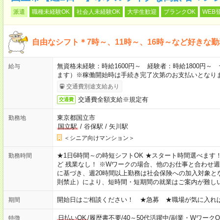
派遣
職種未経験OK
社会人未経験OK
大学生歓迎
ブランクOK
WEB
自由なシフト＊7時～、11時～、16時～など好きな
無資格未経験：時給1600円～ 経験者：時給1800円
給与
ます）※稼働開始時は手続き完了次第のお支払いとなり
交通費別途支給あり
交通費全額支給※規定有
交通費
東京都国立市
勤務地
国立駅
/
谷保駅
/
矢川駅
＜シニア向けマンション＞
★1日6時間～の時短シフトOK ★スタート時間選べます！ 7:00～16
勤務時間
ど 残業なし！ ※Wワークの場合、他のお仕事と合わせ週
に基づき、週20時間以上勤務は社会保険への加入対象と
則禁止）により、短時間・短期間の就業はご案内が難し
開始日はご相談ください！ ★急募 ★職場が気に入れ
期間
日払いOK
/
履歴書不要
/
40～50代活躍中
/
副業・WワークO
特徴