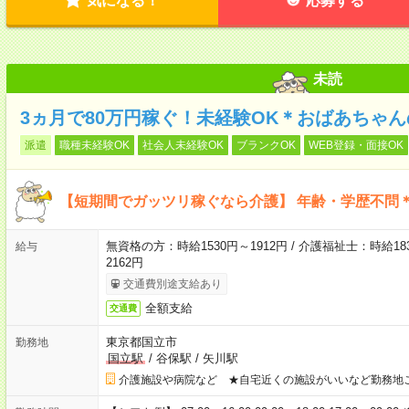
気になる！
応募する
未読
3ヵ月で80万円稼ぐ！未経験OK＊おばあちゃ
派遣
職種未経験OK
社会人未経験OK
ブランクOK
WEB登録・面接OK
【短期間でガッツリ稼ぐなら介護】 年齢・学歴不問＊
無資格の方：時給1530円～1912円 / 介護福祉士：時給183
給与
2162円
交通費別途支給あり
全額支給
交通費
東京都国立市
勤務地
国立駅
/
谷保駅
/
矢川駅
介護施設や病院など ★自宅近くの施設がいいなど勤務地