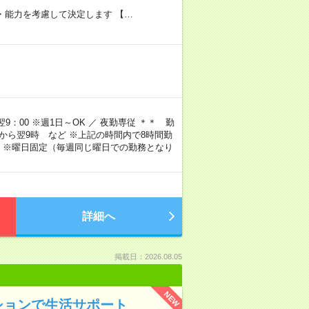
験・能力を考慮して決定します 【…
9：00 ※週1日～OK ／ 夜勤専従 ＊＊ 勤
4時から翌9時 など ※上記の時間内で8時間勤
 ※曜日固定（毎週同じ曜日での勤務となり
詳細へ
掲載日：2026.08.05
NEW
ションで生活サポート