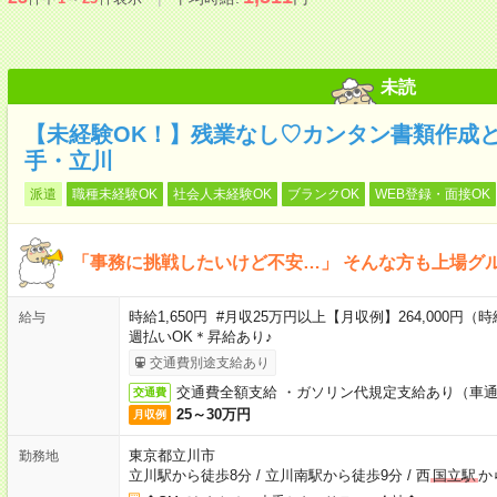
未読
【未経験OK！】残業なし♡カンタン書類作成
手・立川
派遣
職種未経験OK
社会人未経験OK
ブランクOK
WEB登録・面接OK
「事務に挑戦したいけど不安…」 そんな方も上場グ
時給1,650円 #月収25万円以上【月収例】264,000円（時給
給与
週払いOK＊昇給あり♪
交通費別途支給あり
交通費全額支給 ・ガソリン代規定支給あり（車
交通費
25～30万円
月収例
東京都立川市
勤務地
立川駅から徒歩8分
/
立川南駅から徒歩9分
/
西
国立駅
か