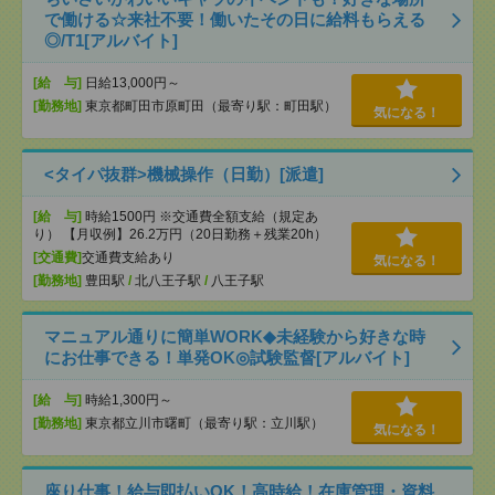
で働ける☆来社不要！働いたその日に給料もらえる
◎/T1[アルバイト]
[給 与]
日給13,000円～
[勤務地]
東京都町田市原町田（最寄り駅：町田駅）
気になる！
<タイパ抜群>機械操作（日勤）[派遣]
[給 与]
時給1500円 ※交通費全額支給（規定あ
り） 【月収例】26.2万円（20日勤務＋残業20h）
[交通費]
交通費支給あり
気になる！
[勤務地]
豊田駅
/
北八王子駅
/
八王子駅
マニュアル通りに簡単WORK◆未経験から好きな時
にお仕事できる！単発OK◎試験監督[アルバイト]
[給 与]
時給1,300円～
[勤務地]
東京都立川市曙町（最寄り駅：立川駅）
気になる！
座り仕事！給与即払いOK！高時給！在庫管理・資料