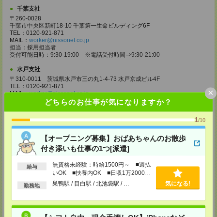
千葉支社
〒260-0028
千葉市中央区新町18-10 千葉第一生命ビルディング6F
TEL：0120-921-871
MAIL：
worker@nissonet.co.jp
担当：採用担当者
受付可能日時：9:30-19:00 ※電話受付時間⇒9:30-21:00
水戸支社
〒310-0011 茨城県水戸市三の丸1-4-73 水戸京成ビル4F
TEL：0120-921-871
×
MAIL：
worker@nissonet.co.jp
担当：採用担当者
どちらのお仕事が気になりますか？
受付可能日時：9:30-19:00 ※電話受付時間⇒9:30-21:00
1
/10
宇都宮支社
〒320-0811 栃木県宇都宮市大通り1-2-11 フコク生命ビル4F
【オープニング募集】おばあちゃんのお散歩
TEL：0120-921-871
MAIL：
worker@nissonet.co.jp
付き添いも仕事の1つ[派遣]
担当：採用担当者
受付可能日時：9:30-19:00 ※電話受付時間⇒9:30-21:00
無資格未経験：時給1500円～ ■週払
給与
いOK ■扶養内OK ■日収1万2000円
高崎支社
以上
巣鴨駅 / 目白駅 / 北池袋駅 / …
気になる!
埼玉県さいたま市大宮区仲町2-23-2 大宮仲町センタービル3F（さいたま
勤務地
支社内）
TEL：0120-921-871
MAIL：
worker@nissonet.co.jp
担当：採用担当者