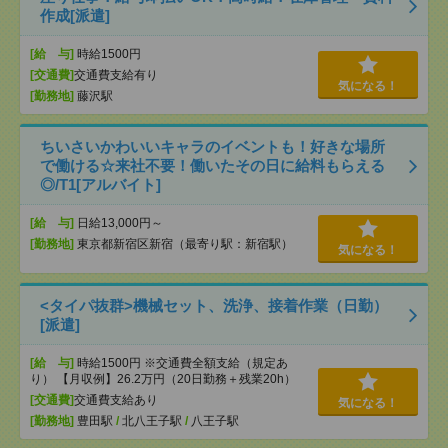
作成[派遣]
[給 与]
時給1500円
[交通費]
交通費支給有り
気になる！
[勤務地]
藤沢駅
ちいさいかわいいキャラのイベントも！好きな場所
で働ける☆来社不要！働いたその日に給料もらえる
◎/T1[アルバイト]
[給 与]
日給13,000円～
[勤務地]
東京都新宿区新宿（最寄り駅：新宿駅）
気になる！
<タイパ抜群>機械セット、洗浄、接着作業（日勤）
[派遣]
[給 与]
時給1500円 ※交通費全額支給（規定あ
り） 【月収例】26.2万円（20日勤務＋残業20h）
[交通費]
交通費支給あり
気になる！
[勤務地]
豊田駅
/
北八王子駅
/
八王子駅