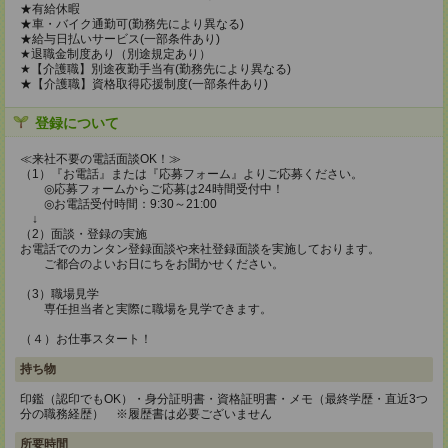
★有給休暇
★車・バイク通勤可(勤務先により異なる)
★給与日払いサービス(一部条件あり)
★退職金制度あり（別途規定あり）
★【介護職】別途夜勤手当有(勤務先により異なる)
★【介護職】資格取得応援制度(一部条件あり)
登録について
≪来社不要の電話面談OK！≫
（1）『お電話』または『応募フォーム』よりご応募ください。
◎応募フォームからご応募は24時間受付中！
◎お電話受付時間：9:30～21:00
↓
（2）面談・登録の実施
お電話でのカンタン登録面談や来社登録面談を実施しております。
ご都合のよいお日にちをお聞かせください。
（3）職場見学
専任担当者と実際に職場を見学できます。
（４）お仕事スタート！
持ち物
印鑑（認印でもOK）・身分証明書・資格証明書・メモ（最終学歴・直近3つ
分の職務経歴） ※履歴書は必要ございません
所要時間