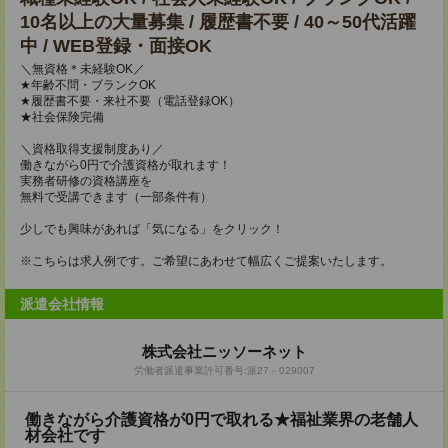
10名以上の大量募集 / 履歴書不要 / 40～50代活躍
中 / WEB登録・面接OK
＼無資格＊未経験OK／
★年齢不問・ブランクOK
★履歴書不要・来社不要（電話登録OK）
★社会保険完備
＼資格取得支援制度あり／
働きながら0円で介護資格が取れます！
実務者研修の資格講座を
無料で受講できます（一部条件有）
少しでも興味があれば「気になる」をクリック！
※こちらは求人例です。ご希望にあわせて幅広くご提案いたします。
派遣会社情報
株式会社ニッソーネット
労働者派遣事業許可番号:派27－029007
働きながら介護資格が0円で取れる★福祉業界の老舗人
材会社です