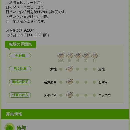
～給与日払いサービス～
自分のペースに合わせて
日払いでお給料を受け取れる制度です。
・使いたい日だけ利用可能
※一部規定がございます。
月収例26万9280円
（時給1530円×8H×22日間）
職場の雰囲気
年齢層
20代
30
40
50
60
男女比率
女性
男性
職場の様子
活気あり
しずか
仕事の仕方
テキパキ
コツコツ
募集情報
給与