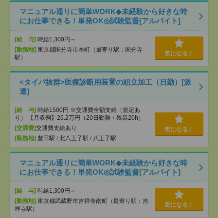
マニュアル通りに簡単WORK◆未経験から好きな時
にお仕事できる！単発OK◎試験監督[アルバイト]
[給 与]
時給1,300円～
[勤務地]
東京都国分寺市本町（最寄り駅：国分寺
気になる！
駅）
<タイパ抜群>医療診断用装置の組立加工（日勤）[派
遣]
[給 与]
時給1500円 ※交通費全額支給（規定あ
り） 【月収例】26.2万円（20日勤務＋残業20h）
[交通費]
交通費支給あり
気になる！
[勤務地]
豊田駅
/
北八王子駅
/
八王子駅
マニュアル通りに簡単WORK◆未経験から好きな時
にお仕事できる！単発OK◎試験監督[アルバイト]
[給 与]
時給1,300円～
[勤務地]
東京都武蔵野市吉祥寺南町（最寄り駅：吉
気になる！
祥寺駅）