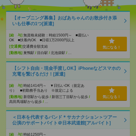
【オープニング募集】おばあちゃんのお散歩付き添
いも仕事の1つ[派遣]
[給 与]
無資格未経験：時給1500円～ ■週払い
OK ■扶養内OK ■日収1万2000円以上
[交通費]
交通費全額支給
気になる！
[勤務地]
巣鴨駅
/
目白駅
/
北池袋駅
/
…
【シフト自由・現金手渡しOK】iPhoneなどスマホの
充電を繋げるだけ！[派遣]
[給 与]
時給1414円～ ▼日払いOK（規定あ
り） ■初勤務手当あり ※規定による
[勤務地]
新宿駅から徒歩
/
新宿三丁目駅から徒歩
/
気になる！
高田馬場駅から徒歩
/
…
＜日本を代表するバンド＊サカナクション＞ツアー
公演のサポートバイト＠日本武道館[アルバイト]
[給 与]
時給1250円～