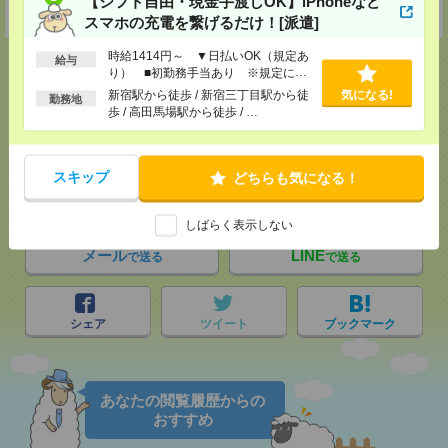
【シフト自由・現金手渡しOK】iPhoneなど
受付可能日時：9:30-19:00 ※電話受付時間⇒9:30-21:00
スマホの充電を繋げるだけ！[派遣]
時給1414円～ ▼日払いOK（規定あ
給与
り） ■初勤務手当あり ※規定によ
る
新宿駅から徒歩 / 新宿三丁目駅から徒
気になる!
勤務地
歩 / 高田馬場駅から徒歩 / …
応募ページへ
スキップ
どちらも気になる！
気になる！
しばらく表示しない
メール
LINE
で送る
で送る
シェア
ツイート
ブックマーク
あなたの閲覧履歴からの
おすすめ