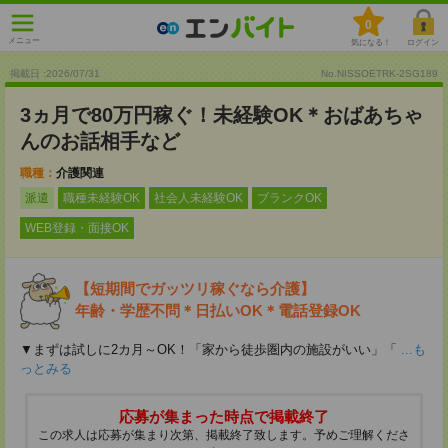
0
メニュー
気になる！
ログイン
掲載日 :2026
/
07
/
31
No.NISSOETRK-2SG189
3ヵ月で80万円稼ぐ！未経験OK＊おばあちゃ
んのお話相手など
職種：
介護関連
派遣
職種未経験OK
社会人未経験OK
ブランクOK
WEB登録・面接OK
【短期間でガッツリ稼ぐなら介護】
年齢・学歴不問＊日払いOK＊電話登録OK
▼まずは試しに2カ月～OK！「家から徒歩圏内の施設がいい」「
...も
っとみる
応募が集まった時点で掲載終了
この求人は応募が集まり次第、掲載終了致します。予めご理解くださ