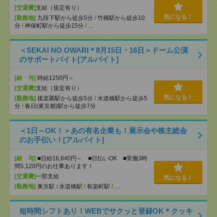
[交通費]
支給（規定有り）
気になる！
[勤務地]
九段下駅から徒歩5分
/
竹橋駅から徒歩10
分
/
神保町駅から徒歩15分
/
…
＜SEKAI NO OWARI＊8月15日・16日＞ドーム公演
のサポートバイト[アルバイト]
[給 与]
時給1250円～
[交通費]
支給（規定有り）
気になる！
[勤務地]
後楽園駅から徒歩5分
/
水道橋駅から徒歩5
分
/
春日(東京都)駅から徒歩7分
＜1日～OK！＞あの有名企業も！展示会や株主総会
のお手伝い！[アルバイト]
[給 与]
■日給16,840円～ ■日払いOK ■実働3時
間5,120円のお仕事あります！
[交通費]
一部支給
気になる！
[勤務地]
東京駅
/
水道橋駅
/
有楽町駅
/
…
短時間シフトあり！WEBでサクッと登録OK＊クッキ