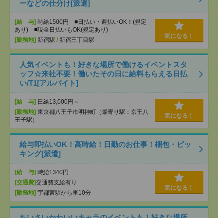
ーなどの仕分け[派遣]
[給 与]
時給1500円 ■日払い・週払いOK！(規定
あり) ■現金日払いもOK(規定あり)
気になる！
[勤務地]
新宿駅
/
新宿三丁目駅
人気イベントも！好きな場所で働けるイベントスタ
ッフ☆来社不要！働いたその日に給料もらえる日払
い/T1[アルバイト]
[給 与]
日給13,000円～
[勤務地]
東京都八王子市明神町（最寄り駅：京王八
気になる！
王子駅）
給与即払いOK！高時給！日勤のお仕事！梱包・ピッ
キング[派遣]
[給 与]
時給1340円
[交通費]
交通費支給有り
気になる！
[勤務地]
宇都宮駅から車10分
ちいさいかわいいキャラのイベントも！好きな場所