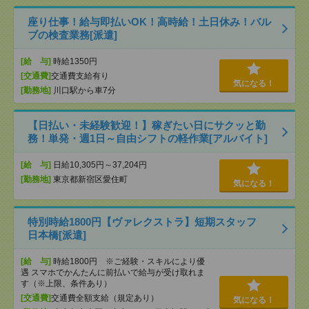
座り仕事！給与即払いOK！高時給！土日休み！バル
ブの検査業務[派遣]
[給 与]
時給1350円
[交通費]
交通費支給有り
気になる！
[勤務地]
川口駅から車7分
【日払い・未経験歓迎！】稼ぎたい日にサクッと勤
務！単発・週1日～自由シフトの軽作業[アルバイト]
[給 与]
日給10,305円～37,204円
[勤務地]
東京都新宿区愛住町
気になる！
特別時給1800円【ヴァレクストラ】短期スタッフ
日本橋[派遣]
[給 与]
時給1800円 ※ご経験・スキルにより優
遇 スマホでかんたんに前払いで給与が受け取れま
す（※上限、条件あり）
[交通費]
交通費全額支給（規定あり）
気になる！