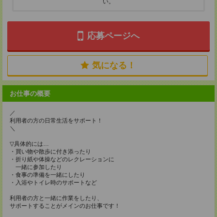
い。
応募ページへ
気になる！
お仕事の概要
／
利用者の方の日常生活をサポート！
＼
▽具体的には…
・買い物や散歩に付き添ったり
・折り紙や体操などのレクレーションに
一緒に参加したり
・食事の準備を一緒にしたり
・入浴やトイレ時のサポートなど
利用者の方と一緒に作業をしたり、
サポートすることがメインのお仕事です！