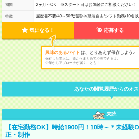
2ヶ月～OK ※スタート日はお気軽にご相談ください！
期間
履歴書不要
/
40～50代活躍中
/
服装自由
/
シフト勤務
/
10名
特徴
気になる！
応募する
興味のあるバイト
は、とりあえず保存しよう♪
保存した求人は、後からまとめて応募できるよ。
企業からアプローチが届くことも！
あなたの閲覧履歴からのオス
未読
【在宅勤務OK】時給1900円！10時～＊未経験
正・制作