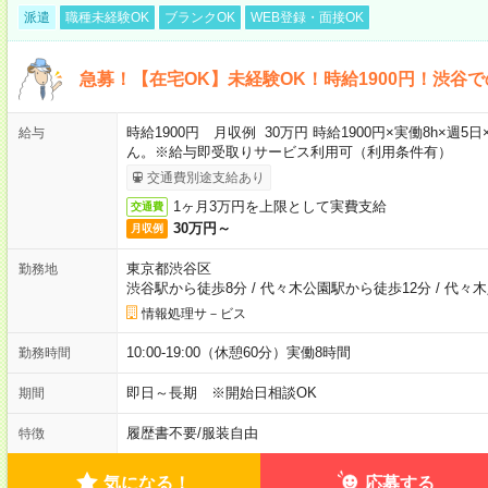
派遣
職種未経験OK
ブランクOK
WEB登録・面接OK
急募！【在宅OK】未経験OK！時給1900円！渋谷
時給1900円 月収例 30万円 時給1900円×実働8h×
給与
ん。※給与即受取りサービス利用可（利用条件有）
交通費別途支給あり
1ヶ月3万円を上限として実費支給
交通費
30万円～
月収例
東京都渋谷区
勤務地
渋谷駅から徒歩8分
/
代々木公園駅から徒歩12分
/
代々木
情報処理サ－ビス
10:00-19:00（休憩60分）実働8時間
勤務時間
即日～長期 ※開始日相談OK
期間
履歴書不要
/
服装自由
特徴
気になる！
応募する