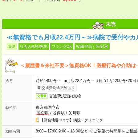
未読
≪無資格でも月収22.4万円～≫病院で受付や
派遣
社会人未経験OK
ブランクOK
WEB登録・面接OK
＜履歴書＆来社不要＞無資格OK！医療行為や介助は
時給1400円～ ■月収22.4万円～（日収1万1200円×20日
給与
交通費別途支給あり
交通費規定内支給
交通費
東京都国立市
勤務地
国立駅
/
谷保駅
/
矢川駅
【勤務地選べます】病院・クリニック
8:00～17:00 9:00～18:00など ※ご希望の時間帯をご
勤務時間