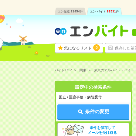
エン派遣
71454
件
エン バイト
82531
件
0
気になるリスト
保存した希
バイトTOP
関東
東京のアルバイト・バイト
設定中の検索条件
国立 / 医療事務・病院受付
条件の変更
条件を保存して
メールを受け取る