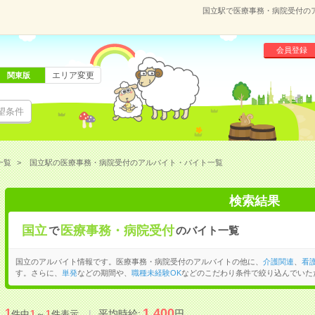
国立駅で医療事務・病院受付の
会員登録
エリア変更
関東版
望条件
一覧
国立駅の医療事務・病院受付のアルバイト・バイト一覧
検索結果
国立
医療事務・病院受付
で
のバイト一覧
国立のアルバイト情報です。医療事務・病院受付のアルバイトの他に、
介護関連
、
看
す。さらに、
単発
などの期間や、
職種未経験OK
などのこだわり条件で絞り込んでいた
1,400
1
平均時給:
円
件中
1
～
1
件表示