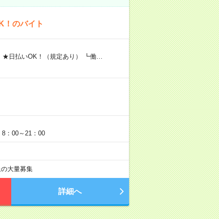
K！のバイト
 ★日払いOK！（規定あり） ┗働…
：00～21：00
以上の大量募集
詳細へ