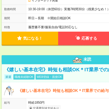
インターネット関連
10:30-19:00（休憩60分）実働7時間30分（残業少なめ！
勤務時間
即日～長期 ※開始日相談OK
期間
履歴書不要
/
服装自由
/
電話対応なし
特徴
気になる！
応募する
未読
《嬉しい基本在宅》時短も相談OK＊IT業界で
派遣
職種未経験OK
WEB登録・面接OK
《嬉しい基本在宅》時短も相談OK＊IT業界での給
時給1850円
給与
交通費別途支給あり