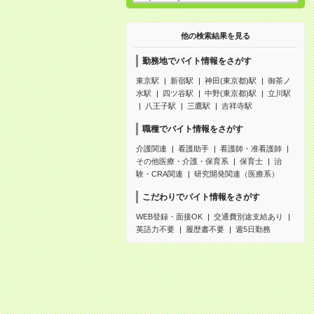
他の検索結果を見る
勤務地でバイト情報をさがす
東京駅
新宿駅
神田(東京都)駅
御茶ノ
水駅
四ツ谷駅
中野(東京都)駅
立川駅
八王子駅
三鷹駅
吉祥寺駅
職種でバイト情報をさがす
介護関連
看護助手
看護師・准看護師
その他医療・介護・保育系
保育士
治
験・CRA関連
研究開発関連（医療系）
こだわりでバイト情報をさがす
WEB登録・面接OK
交通費別途支給あり
英語力不要
履歴書不要
週5日勤務