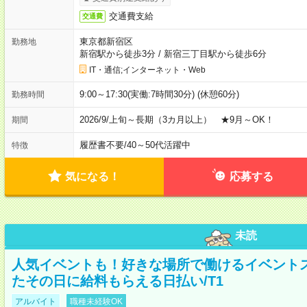
交通費支給
交通費
東京都新宿区
勤務地
新宿駅から徒歩3分
/
新宿三丁目駅から徒歩6分
IT・通信;インターネット・Web
9:00～17:30(実働:7時間30分) (休憩60分)
勤務時間
2026/9/上旬～長期（3カ月以上） ★9月～OK！
期間
履歴書不要
/
40～50代活躍中
特徴
気になる！
応募する
未読
人気イベントも！好きな場所で働けるイベント
たその日に給料もらえる日払い/T1
アルバイト
職種未経験OK