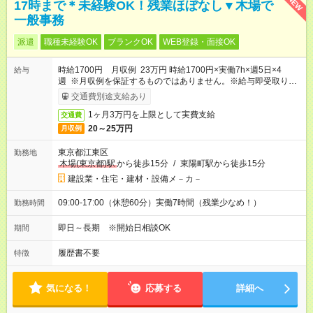
NEW
17時まで＊未経験OK！残業ほぼなし▼木場で
一般事務
派遣
職種未経験OK
ブランクOK
WEB登録・面接OK
時給1700円 月収例 23万円 時給1700円×実働7h×週5日×4
給与
週 ※月収例を保証するものではありません。※給与即受取りサ
ービス利用可（利用条件有）
交通費別途支給あり
1ヶ月3万円を上限として実費支給
交通費
20～25万円
月収例
東京都江東区
勤務地
木場(東京都)駅
から徒歩15分
/
東陽町駅から徒歩15分
建設業・住宅・建材・設備メ－カ－
09:00-17:00（休憩60分）実働7時間（残業少なめ！）
勤務時間
即日～長期 ※開始日相談OK
期間
履歴書不要
特徴
気になる！
応募する
詳細へ