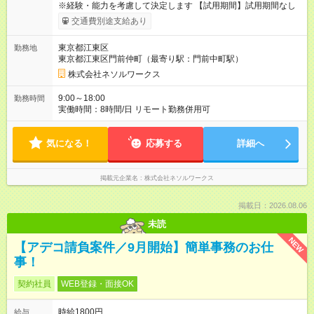
※経験・能力を考慮して決定します 【試用期間】試用期間なし
交通費別途支給あり
東京都江東区
勤務地
東京都江東区門前仲町（最寄り駅：門前中町駅）
株式会社ネソルワークス
9:00～18:00
勤務時間
実働時間：8時間/日 リモート勤務併用可
気になる！
応募する
詳細へ
掲載元企業名
株式会社ネソルワークス
掲載日：2026.08.06
未読
NEW
【アデコ請負案件／9月開始】簡単事務のお仕
事！
契約社員
WEB登録・面接OK
時給1800円
給与