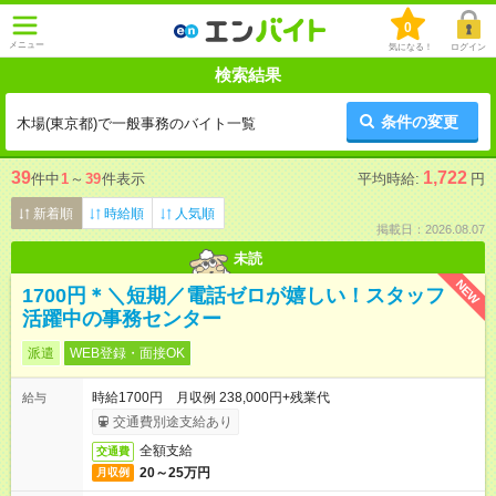
0
メニュー
気になる！
ログイン
検索結果
条件の変更
木場(東京都)で一般事務のバイト一覧
39
1,722
件中
1
～
39
件表示
平均時給:
円
新着順
時給順
人気順
掲載日：2026.08.07
未読
NEW
1700円＊＼短期／電話ゼロが嬉しい！スタッフ
活躍中の事務センター
派遣
WEB登録・面接OK
時給1700円 月収例 238,000円+残業代
給与
交通費別途支給あり
全額支給
交通費
20～25万円
月収例