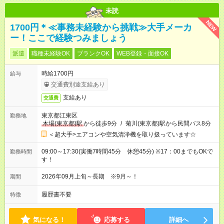
未読
NEW
1700円＊≪事務未経験から挑戦≫大手メーカ
ー！ここで経験つみましょう
派遣
職種未経験OK
ブランクOK
WEB登録・面接OK
時給1700円
給与
交通費別途支給あり
支給あり
交通費
東京都江東区
勤務地
木場(東京都)駅
から徒歩9分
/
菊川(東京都)駅から民間バス8分
＜超大手>エアコンや空気清浄機を取り扱っています☆
09:00～17:30(実働7時間45分 休憩45分) ※17：00までもOKで
勤務時間
す！
2026年09月上旬～長期 ※9月～！
期間
履歴書不要
特徴
気になる！
応募する
詳細へ