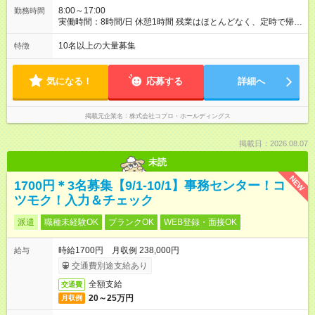
8:00～17:00
勤務時間
実働時間：8時間/日 休憩1時間 残業はほとんどなく、定時で帰れ
る日が多い働き方です。 毎日の業務は進捗管理や事務が中心な
ので、 「今日やるべき仕事」が終われば、自然と区切りをつけ
10名以上の大量募集
特徴
やすいのが特長。 突発的な対応も少なく、無理をさせない働き
方を大切にしています。
気になる！
応募する
詳細へ
掲載元企業名
株式会社コプロ・ホールディングス
掲載日：2026.08.07
未読
NEW
1700円＊3名募集【9/1-10/1】事務センター！コ
ツモク！入力＆チェック
派遣
職種未経験OK
ブランクOK
WEB登録・面接OK
時給1700円 月収例 238,000円
給与
交通費別途支給あり
全額支給
交通費
20～25万円
月収例