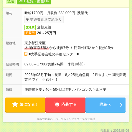
派遣
WEB登録・面接OK
時給1700円 月収例 238,000円+残業代
給与
交通費別途支給あり
全額支給
交通費
20～25万円
月収例
東京都江東区
勤務地
木場(東京都)駅
から徒歩7分
/
門前仲町駅から徒歩15分
■大手証券会社の事務センター■
09:00～17:00(実働7時間 休憩1時間)
勤務時間
2026年08月下旬～長期 8／25開始必須、2月末までの期間限定
期間
業務です ※8月～！
履歴書不要
/
40～50代活躍中
/
パソコンスキル不要
特徴
気になる！
応募する
詳細へ
掲載元企業名
パーソルテンプスタッフ株式会社
掲載日：2026.08.06