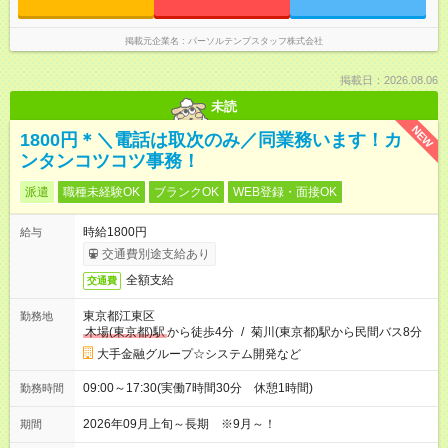
掲載元企業名
パーソルテンプスタッフ株式会社
掲載日：2026.08.06
未読
NEW
1800円＊＼電話は取次のみ／同業務います！カ
ンタンコツコツ事務！
派遣
職種未経験OK
ブランクOK
WEB登録・面接OK
時給1800円
給与
交通費別途支給あり
全額支給
交通費
東京都江東区
勤務地
木場(東京都)駅
から徒歩4分
/
菊川(東京都)駅から民間バス8分
大手金融グループ☆システム開発など
09:00～17:30(実働7時間30分 休憩1時間)
勤務時間
2026年09月上旬～長期 ※9月～！
期間