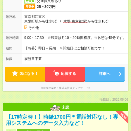
交通費支給あり
交通費
25～30万円
月収例
東京都江東区
勤務地
東陽町駅から徒歩8分
/
木場(東京都)駅
から徒歩10分
その他
9:00～17:30 ※残業は月10～20時間程度。※休憩は45分です。
勤務時間
【急募】即日～長期 ※開始日はご相談可能です！
期間
履歴書不要
特徴
気になる！
応募する
詳細へ
掲載元企業名
株式会社スタッフサービス
掲載日：2026.08.06
未読
NEW
【17時定時！】時給1700円＊電話対応なし！専
用システムへのデータ入力など！