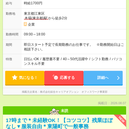
時給1700円
給与
東京都江東区
勤務地
木場(東京都)駅
から徒歩2分
企業
09:00～18:00
勤務時間
即日スタート予定で長期勤務のお仕事です。 ※勤務開始日はご
期間
相談下さい。
日払いOK
/
履歴書不要
/
40～50代活躍中
/
シフト勤務
/
パソコ
特徴
ンスキル不要
気になる！
応募する
詳細へ
掲載元企業名
株式会社綜合キャリアオプション オフィスワーク事業部
掲載日：2026.08.07
未読
NEW
17時まで＊未経験OK！【コツコツ】残業ほぼ
なし▼服装自由＊東陽町で一般事務