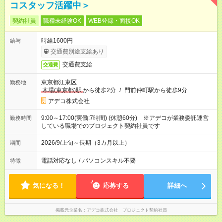
コスタッフ活躍中＞
契約社員
職種未経験OK
WEB登録・面接OK
時給1600円
給与
交通費別途支給あり
交通費支給
交通費
東京都江東区
勤務地
木場(東京都)駅
から徒歩2分
/
門前仲町駅から徒歩9分
アデコ株式会社
9:00～17:00(実働:7時間) (休憩60分) ※アデコが業務委託運営
勤務時間
している職場でのプロジェクト契約社員です
2026/9/上旬～長期（3カ月以上）
期間
電話対応なし
/
パソコンスキル不要
特徴
気になる！
応募する
詳細へ
掲載元企業名
アデコ株式会社 プロジェクト契約社員