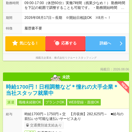
09:00-17:00（休憩60分）実働7時間（残業少なめ！） 勤務時間
勤務時間
を下記の範囲で調整することも可能です。 ・勤務開始時間
09:00～10:00 ・勤務終了時間 17:00～18:00 ・実働 06:00～
08:00
2026年08月17日～長期 ※開始日相談OK ※8月～！
期間
履歴書不要
特徴
気になる！
応募する
詳細へ
掲載元企業名
株式会社リクルートスタッフィング
掲載日：2026.08.06
未読
NEW
時給1700円！日程調整など＊憧れの大手企業＊
当社スタッフ就業中
派遣
職種未経験OK
ブランクOK
WEB登録・面接OK
時給1700円～1750円＋交 【月収例】282,625円～ ■給与の
給与
前払いが可能な速払いサービスあり
交通費別途支給あり