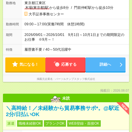
東京都江東区
勤務地
木場(東京都)駅
から徒歩8分
/
門前仲町駅から徒歩10分
大手証券事務センター
09:00～17:00(実働7時間 休憩1時間)
勤務時間
2026/09/01～2026/10/01 9月1日～10月1日までの期間限定の
期間
お仕事 ※9月～！
履歴書不要
/
40～50代活躍中
特徴
気になる！
応募する
詳細へ
掲載元企業名
パーソルテンプスタッフ株式会社
掲載日：2026.08.07
未読
NEW
＼高時給！／未経験から貿易事務サポ*。@駅近
2分/日払いOK
派遣
職種未経験OK
ブランクOK
WEB登録・面接OK