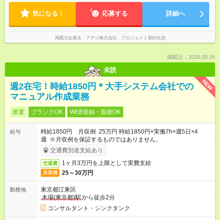
気になる！
応募する
詳細へ
掲載元企業名
アデコ株式会社 プロジェクト契約社員
掲載日：2026.08.06
未読
NEW
週2在宅！時給1850円＊大手システム会社での
マニュアル作成業務
派遣
ブランクOK
WEB登録・面接OK
時給1850円 月収例 25万円 時給1850円×実働7h×週5日×4
給与
週 ※月収例を保証するものではありません。
交通費別途支給あり
1ヶ月3万円を上限として実費支給
交通費
25～30万円
月収例
東京都江東区
勤務地
木場(東京都)駅
から徒歩2分
コンサルタント・シンクタンク