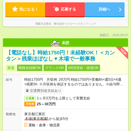
気になる！
応募する
詳細へ
掲載元企業名
株式会社リクルートスタッフィング
掲載日：2026.08.07
未読
NEW
【電話なし】時給1750円！未経験OK！＜カン
タン＞残業ほぼなし▼木場で一般事務
派遣
職種未経験OK
ブランクOK
WEB登録・面接OK
時給1750円 月収例 29万円 時給1750円×実働8h×週5日×4週
給与
+残業5h ※月収例を保証するものではありません。※給与即受取
りサービス利用可（利用条件有）
交通費別途支給あり
1ヶ月3万円を上限として実費支給
交通費
25～30万円
月収例
東京都江東区
勤務地
木場(東京都)駅
から徒歩5分
運輸・倉庫・物流業