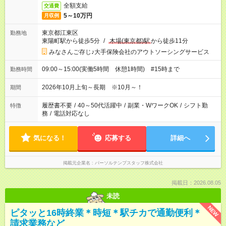
全額支給
交通費
5～10万円
月収例
東京都江東区
勤務地
東陽町駅から徒歩5分
/
木場(東京都)駅
から徒歩11分
みなさんご存じ♪大手保険会社のアウトソーシングサービス
09:00～15:00(実働5時間 休憩1時間) #15時まで
勤務時間
2026年10月上旬～長期 ※10月～！
期間
履歴書不要
/
40～50代活躍中
/
副業・WワークOK
/
シフト勤
特徴
務
/
電話対応なし
気になる！
応募する
詳細へ
掲載元企業名
パーソルテンプスタッフ株式会社
掲載日：2026.08.05
未読
NEW
ピタッと16時終業＊時短＊駅チカで通勤便利＊
請求業務など