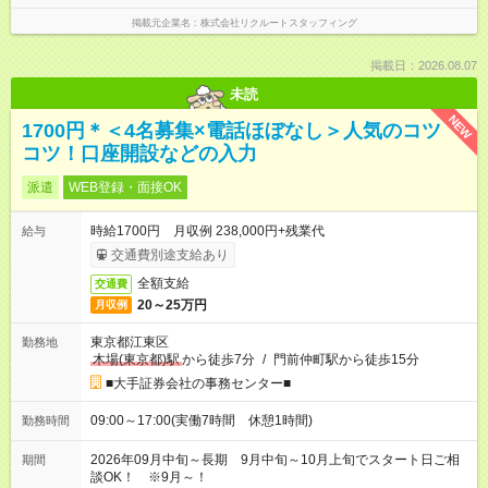
掲載元企業名
株式会社リクルートスタッフィング
掲載日：2026.08.07
未読
NEW
1700円＊＜4名募集×電話ほぼなし＞人気のコツ
コツ！口座開設などの入力
派遣
WEB登録・面接OK
時給1700円 月収例 238,000円+残業代
給与
交通費別途支給あり
全額支給
交通費
20～25万円
月収例
東京都江東区
勤務地
木場(東京都)駅
から徒歩7分
/
門前仲町駅から徒歩15分
■大手証券会社の事務センター■
09:00～17:00(実働7時間 休憩1時間)
勤務時間
2026年09月中旬～長期 9月中旬～10月上旬でスタート日ご相
期間
談OK！ ※9月～！