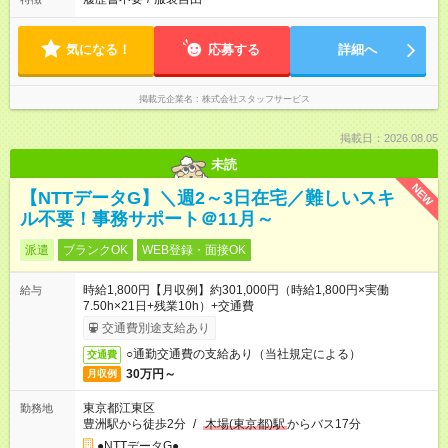
気になる！
応募する
詳細へ
掲載元企業名
株式会社スタッフサービス
掲載日：2026.08.05
未読
NEW
【NTTデータG】＼週2～3日在宅／難しいスキ
ル不要！事務サポート＠11月～
派遣
ブランクOK
WEB登録・面接OK
時給1,800円【月収例】約301,000円（時給1,800円×実働
給与
7.50h×21日+残業10h）+交通費
交通費別途支給あり
○通勤交通費の支給あり（当社規定による）
交通費
30万円～
月収例
東京都江東区
勤務地
豊洲駅から徒歩2分
/
木場(東京都)駅
からバス17分
●NTTデータG●