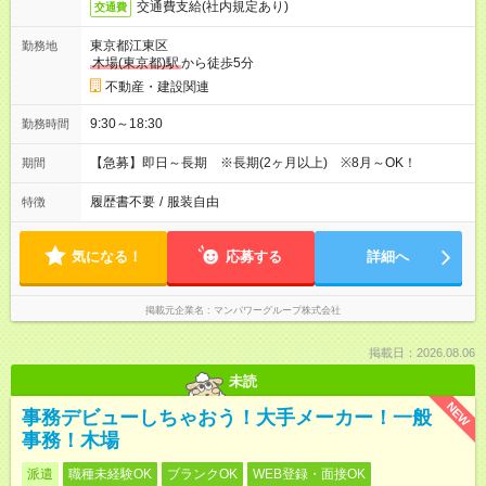
交通費支給(社内規定あり)
交通費
東京都江東区
勤務地
木場(東京都)駅
から徒歩5分
不動産・建設関連
9:30～18:30
勤務時間
【急募】即日～長期 ※長期(2ヶ月以上) ※8月～OK！
期間
履歴書不要
/
服装自由
特徴
気になる！
応募する
詳細へ
掲載元企業名
マンパワーグループ株式会社
掲載日：2026.08.06
未読
NEW
事務デビューしちゃおう！大手メーカー！一般
事務！木場
派遣
職種未経験OK
ブランクOK
WEB登録・面接OK