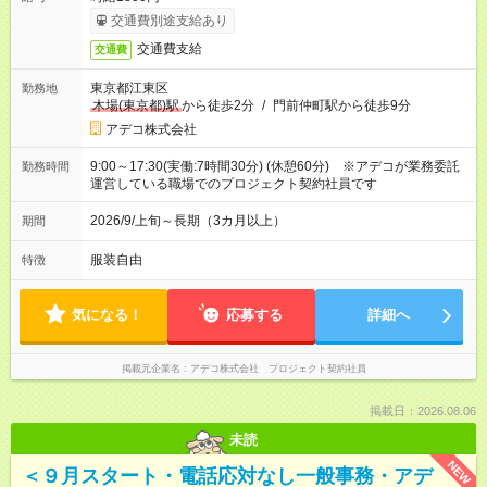
交通費別途支給あり
交通費支給
交通費
東京都江東区
勤務地
木場(東京都)駅
から徒歩2分
/
門前仲町駅から徒歩9分
アデコ株式会社
9:00～17:30(実働:7時間30分) (休憩60分) ※アデコが業務委託
勤務時間
運営している職場でのプロジェクト契約社員です
2026/9/上旬～長期（3カ月以上）
期間
服装自由
特徴
気になる！
応募する
詳細へ
掲載元企業名
アデコ株式会社 プロジェクト契約社員
掲載日：2026.08.06
未読
NEW
＜９月スタート・電話応対なし一般事務・アデ