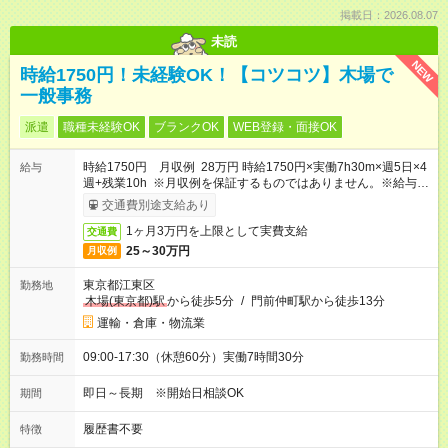
掲載日：2026.08.07
未読
NEW
時給1750円！未経験OK！【コツコツ】木場で
一般事務
派遣
職種未経験OK
ブランクOK
WEB登録・面接OK
時給1750円 月収例 28万円 時給1750円×実働7h30m×週5日×4
給与
週+残業10h ※月収例を保証するものではありません。※給与即
受取りサービス利用可（利用条件有）
交通費別途支給あり
1ヶ月3万円を上限として実費支給
交通費
25～30万円
月収例
東京都江東区
勤務地
木場(東京都)駅
から徒歩5分
/
門前仲町駅から徒歩13分
運輸・倉庫・物流業
09:00-17:30（休憩60分）実働7時間30分
勤務時間
即日～長期 ※開始日相談OK
期間
履歴書不要
特徴