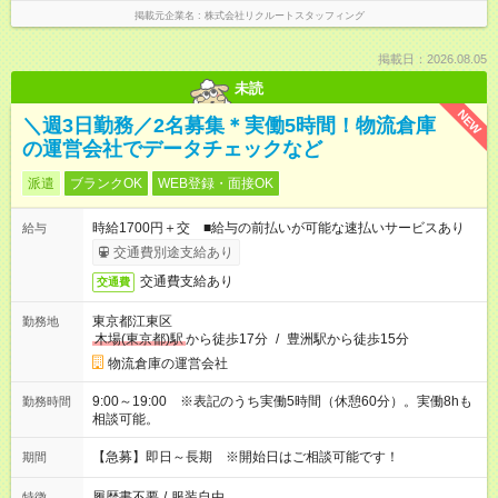
掲載元企業名
株式会社リクルートスタッフィング
掲載日：2026.08.05
未読
NEW
＼週3日勤務／2名募集＊実働5時間！物流倉庫
の運営会社でデータチェックなど
派遣
ブランクOK
WEB登録・面接OK
時給1700円＋交 ■給与の前払いが可能な速払いサービスあり
給与
交通費別途支給あり
交通費支給あり
交通費
東京都江東区
勤務地
木場(東京都)駅
から徒歩17分
/
豊洲駅から徒歩15分
物流倉庫の運営会社
9:00～19:00 ※表記のうち実働5時間（休憩60分）。実働8hも
勤務時間
相談可能。
【急募】即日～長期 ※開始日はご相談可能です！
期間
履歴書不要
/
服装自由
特徴