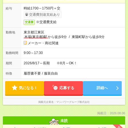
時給1700～1750円＋交
給与
交通費別途支給あり
※交通費支給
交通費
東京都江東区
勤務地
木場(東京都)駅
から徒歩9分
/
東陽町駅から徒歩9分
メーカー・商社関連
9:00～17:30
勤務時間
2026/8/17～長期 ※8月～OK！
期間
履歴書不要
/
服装自由
特徴
気になる！
応募する
詳細へ
掲載元企業名
マンパワーグループ株式会社
掲載日：2026.08.06
未読