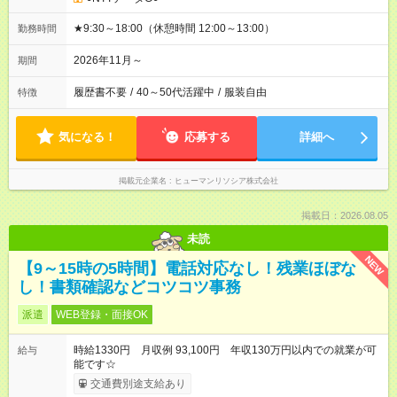
★9:30～18:00（休憩時間 12:00～13:00）
勤務時間
2026年11月～
期間
履歴書不要
/
40～50代活躍中
/
服装自由
特徴
気になる！
応募する
詳細へ
掲載元企業名
ヒューマンリソシア株式会社
掲載日：2026.08.05
未読
NEW
【9～15時の5時間】電話対応なし！残業ほぼな
し！書類確認などコツコツ事務
派遣
WEB登録・面接OK
時給1330円 月収例 93,100円 年収130万円以内での就業が可
給与
能です☆
交通費別途支給あり