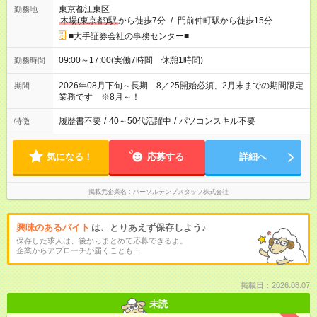
東京都江東区
勤務地
木場(東京都)駅
から徒歩7分
/
門前仲町駅から徒歩15分
■大手証券会社の事務センター■
09:00～17:00(実働7時間 休憩1時間)
勤務時間
2026年08月下旬～長期 8／25開始必須、2月末までの期間限定
期間
業務です ※8月～！
履歴書不要
/
40～50代活躍中
/
パソコンスキル不要
特徴
気になる！
応募する
詳細へ
掲載元企業名
パーソルテンプスタッフ株式会社
興味のあるバイト
は、とりあえず保存しよう♪
保存した求人は、後からまとめて応募できるよ。
企業からアプローチが届くことも！
掲載日：2026.08.07
未読