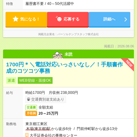
履歴書不要
/
40～50代活躍中
特徴
気になる！
応募する
詳細へ
掲載元企業名
パーソルテンプスタッフ株式会社
掲載日：2026.08.06
未読
NEW
1700円＊＼電話対応いっさいなし／！手順書作
成のコツコツ事務
派遣
WEB登録・面接OK
時給1700円 月収例 238,000円
給与
交通費別途支給あり
全額支給
交通費
20～25万円
月収例
東京都江東区
勤務地
木場(東京都)駅
から徒歩6分
/
門前仲町駅から徒歩13分
大手証券会社の事務センター