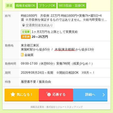
派遣
職種未経験OK
ブランクOK
WEB登録・面接OK
時給1600円 月収例 22万円 時給1600円×実働7h×週5日×4
給与
週 ※月収例を保証するものではありません。※給与即受取りサ
ービス利用可（利用条件有）
交通費別途支給あり
1ヶ月3万円を上限として実費支給
交通費
20～25万円
月収例
東京都江東区
勤務地
東陽町駅から徒歩5分
/
木場(東京都)駅
から徒歩13分
金融業
09:00-17:00（休憩60分）実働7時間（残業少なめ！）
勤務時間
2026年08月24日～長期 ※開始日相談OK ※8月～！
期間
履歴書不要
/
服装自由
特徴
気になる！
応募する
詳細へ
掲載元企業名
株式会社リクルートスタッフィング