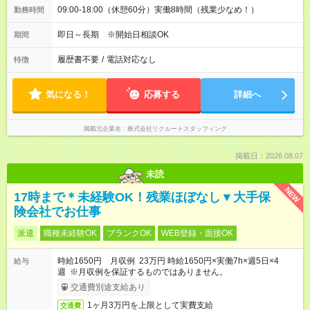
09:00-18:00（休憩60分）実働8時間（残業少なめ！）
勤務時間
即日～長期 ※開始日相談OK
期間
履歴書不要
/
電話対応なし
特徴
気になる！
応募する
詳細へ
掲載元企業名
株式会社リクルートスタッフィング
掲載日：2026.08.07
未読
NEW
17時まで＊未経験OK！残業ほぼなし▼大手保
険会社でお仕事
派遣
職種未経験OK
ブランクOK
WEB登録・面接OK
時給1650円 月収例 23万円 時給1650円×実働7h×週5日×4
給与
週 ※月収例を保証するものではありません。
交通費別途支給あり
1ヶ月3万円を上限として実費支給
交通費