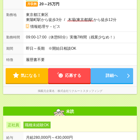
20～25万円
月収例
東京都江東区
勤務地
東陽町駅から徒歩3分
/
木場(東京都)駅
から徒歩12分
情報処理サ－ビス
09:00-17:00（休憩60分）実働7時間（残業少なめ！）
勤務時間
即日～長期 ※開始日相談OK
期間
履歴書不要
特徴
気になる！
応募する
詳細へ
掲載元企業名
株式会社リクルートスタッフィング
未読
正社員
職種未経験OK
月給280,000円～430,000円
給与