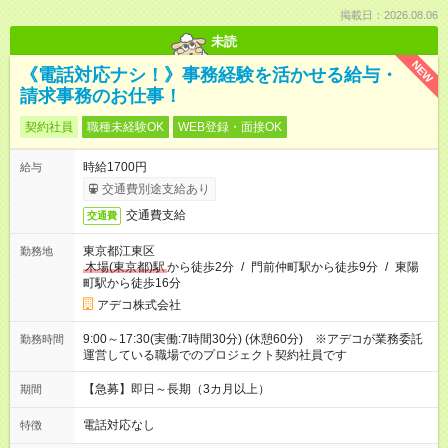
掲載日：2026.08.06
未読
NEW
《電話対応ナシ！》事務経験を活かせる給与・
請求事務のお仕事！
契約社員
職種未経験OK
WEB登録・面接OK
時給1700円
給与
交通費別途支給あり
交通費支給
交通費
東京都江東区
勤務地
木場(東京都)駅
から徒歩2分
/
門前仲町駅から徒歩9分
/
東陽
町駅から徒歩16分
アデコ株式会社
9:00～17:30(実働:7時間30分) (休憩60分) ※アデコが業務委託
勤務時間
運営している職場でのプロジェクト契約社員です
【急募】即日～長期（3カ月以上）
期間
電話対応なし
特徴