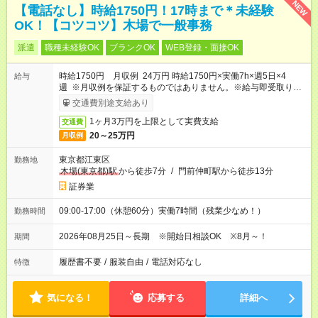
NEW
【電話なし】時給1750円！17時まで＊未経験
OK！【コツコツ】木場で一般事務
派遣
職種未経験OK
ブランクOK
WEB登録・面接OK
時給1750円 月収例 24万円 時給1750円×実働7h×週5日×4
給与
週 ※月収例を保証するものではありません。※給与即受取りサ
ービス利用可（利用条件有）
交通費別途支給あり
1ヶ月3万円を上限として実費支給
交通費
20～25万円
月収例
東京都江東区
勤務地
木場(東京都)駅
から徒歩7分
/
門前仲町駅から徒歩13分
証券業
09:00-17:00（休憩60分）実働7時間（残業少なめ！）
勤務時間
2026年08月25日～長期 ※開始日相談OK ※8月～！
期間
履歴書不要
/
服装自由
/
電話対応なし
特徴
気になる！
応募する
詳細へ