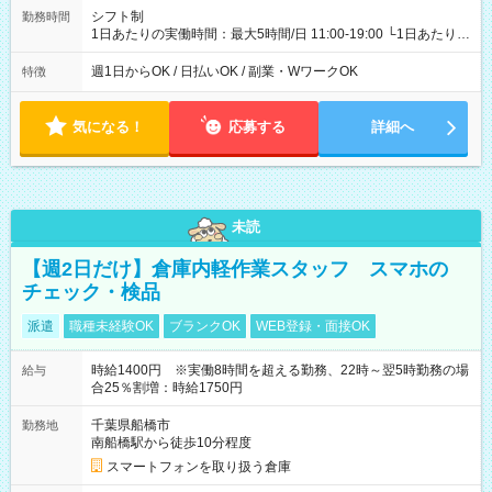
シフト制
勤務時間
1日あたりの実働時間：最大5時間/日 11:00-19:00 └1日あたりの
実働時間：1-5時間 └上記の時間帯内であれば、いつでも勤務可
能！ └平日・土曜日の中で、お好きな曜日でご勤務いただけま
週1日からOK / 日払いOK / 副業・WワークOK
特徴
す！ 【シフト例】 ・11:00～14:00 ・16:30～19:00 ・13:00～
18:00 などのように、自由な働き方が可能なお仕事です！
気になる！
応募する
詳細へ
未読
【週2日だけ】倉庫内軽作業スタッフ スマホの
チェック・検品
派遣
職種未経験OK
ブランクOK
WEB登録・面接OK
時給1400円 ※実働8時間を超える勤務、22時～翌5時勤務の場
給与
合25％割増：時給1750円
千葉県船橋市
勤務地
南船橋駅から徒歩10分程度
スマートフォンを取り扱う倉庫