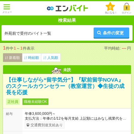
0
メニュー
気になる！
ログイン
検索結果
条件の変更
外苑前で受付のバイト一覧
1
---
件中
1
～
1
件表示
平均時給:
円
新着順
時給順
人気順
未読
【仕事しながら“留学気分”】『駅前留学NOVA』
のスクールカウンセラー（教室運営）◆生徒の成
長を応援
正社員
職種未経験OK
年俸3,600,000円～
給与
支払方法：年俸の1/12を毎月支給 上記額にはみなし残業代を含
みます。※超過分は全額支給いたします。 みなし残業代 30,000
交通費別途支給あり
円／月 みなし残業時間 15時間／月 ★頑張りが収入に直結！イン
センティブ。 ―――――――――――― 校舎の目標達成度な