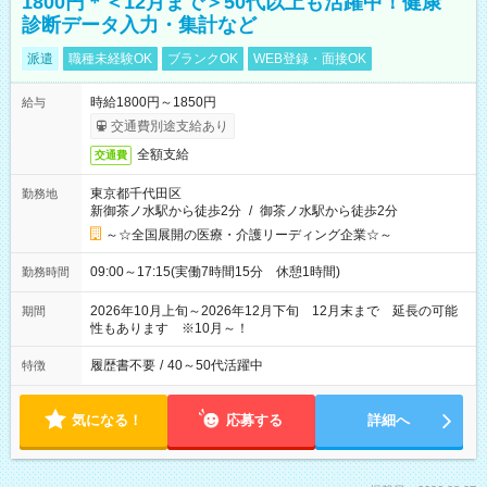
1800円＊＜12月まで＞50代以上も活躍中！健康
診断データ入力・集計など
派遣
職種未経験OK
ブランクOK
WEB登録・面接OK
時給1800円～1850円
給与
交通費別途支給あり
全額支給
交通費
東京都千代田区
勤務地
新御茶ノ水駅から徒歩2分
/
御茶ノ水駅から徒歩2分
～☆全国展開の医療・介護リーディング企業☆～
09:00～17:15(実働7時間15分 休憩1時間)
勤務時間
2026年10月上旬～2026年12月下旬 12月末まで 延長の可能
期間
性もあります ※10月～！
履歴書不要
/
40～50代活躍中
特徴
気になる！
応募する
詳細へ