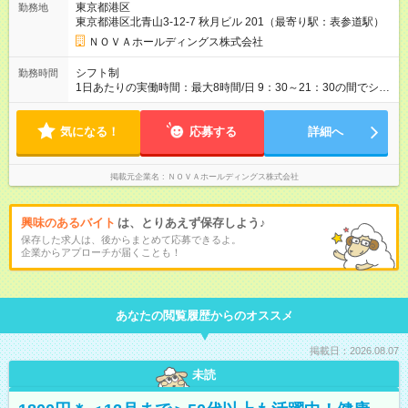
東京都港区
勤務地
ど、成果に応じて年2回インセンティブを支給します。一般職の
東京都港区北青山3-12-7 秋月ビル 201（最寄り駅：表参道駅）
社員が、半期で20～30万円のインセンティブを手にした実績
も。頑張りが目に見える形で収入に還元されるため、高いモチ
ＮＯＶＡホールディングス株式会社
ベーションで仕事に取り組めます。 ★毎月チャンスあり！スピ
ーディな昇格。 ―――――――――――― 年1回の査定に加
シフト制
勤務時間
え、毎月、現場の管理職が優秀な人材を役員に推薦する制度が
1日あたりの実働時間：最大8時間/日 9：30～21：30の間でシフ
あります。実力が認められれば、年度の途中でも昇格。実際、
ト制 ［ シフト例 ］ ・平日⇒12：30-21：30 ・土日祝⇒10：00-
入社2～3年目でサブマネージャーへ、20代で管理職へとキャリ
19：00 ★自分のペースで進めやすい！
アアップするケースも珍しくありません。 【試用期間】試用期
気になる！
―――――――――――― 一校舎を一人で担当する場合も多い
応募する
詳細へ
間あり 試用期間の長さ：1ヶ月 ※ 雇用形態と給与に、本採用時
ので、スケジュール管理はあなた次第。「今日は定時で帰っ
と異なる部分があります。 雇用形態：インターンシップ 給与：
て、明日に備えよう」など、調整しやすい環境です。
時給 1,400円以上 ※月途中での入社の場合、その月の月末までは
掲載元企業名
ＮＯＶＡホールディングス株式会社
インターンとして勤務になります。
興味のあるバイト
は、とりあえず保存しよう♪
保存した求人は、後からまとめて応募できるよ。
企業からアプローチが届くことも！
あなたの閲覧履歴からのオススメ
掲載日：2026.08.07
未読