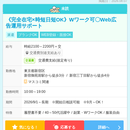
掲載日：2026.08.07
未読
《完全在宅×時短日短OK》Wワーク可〇Web広
告運用サポート
派遣
ブランクOK
WEB登録・面接OK
時給2100～2200円＋交
給与
交通費別途支給あり
交通費支給(規定有り)
交通費
東京都新宿区
勤務地
新宿御苑前駅から徒歩3分
/
新宿三丁目駅から徒歩4分
マスコミ関連
10:00～19:00
勤務時間
2026/9/1～長期 ※開始日相談可能 ※9月～OK！
期間
履歴書不要
/
40～50代活躍中
/
副業・WワークOK
/
服装自由
特徴
気になる！
応募する
詳細へ