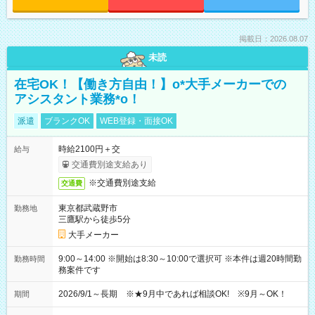
掲載日：2026.08.07
未読
在宅OK！【働き方自由！】o*大手メーカーでの
アシスタント業務*o！
派遣
ブランクOK
WEB登録・面接OK
時給2100円＋交
給与
交通費別途支給あり
※交通費別途支給
交通費
東京都武蔵野市
勤務地
三鷹駅から徒歩5分
大手メーカー
9:00～14:00 ※開始は8:30～10:00で選択可 ※本件は週20時間勤
勤務時間
務案件です
2026/9/1～長期 ※★9月中であれば相談OK! ※9月～OK！
期間