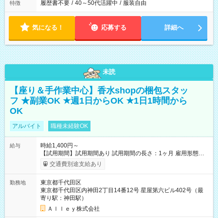
履歴書不要
/
40～50代活躍中
/
服装自由
特徴
気になる！
応募する
詳細へ
未読
【座り＆手作業中心】香水shopの梱包スタッ
フ ★副業OK ★週1日からOK ★1日1時間から
OK
アルバイト
職種未経験OK
時給1,400円～
給与
【試用期間】試用期間あり 試用期間の長さ：1ヶ月 雇用形態、
給与は本採用時と同じです。
交通費別途支給あり
東京都千代田区
勤務地
東京都千代田区内神田2丁目14番12号 星屋第六ビル402号（最
寄り駅：神田駅）
Ａｌｌｅｙ株式会社