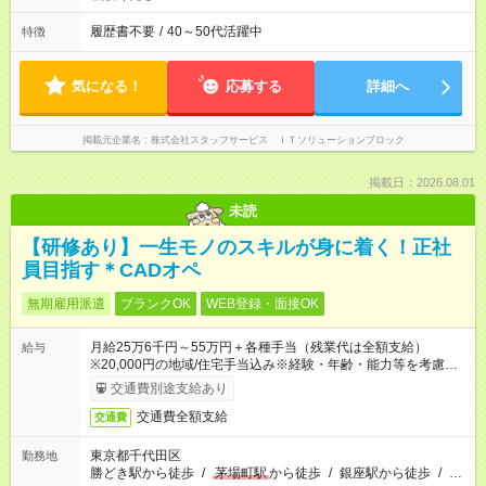
履歴書不要
/
40～50代活躍中
特徴
気になる！
応募する
詳細へ
掲載元企業名
株式会社スタッフサービス ＩＴソリューションブロック
掲載日：2026.08.01
未読
【研修あり】一生モノのスキルが身に着く！正社
員目指す＊CADオペ
無期雇用派遣
ブランクOK
WEB登録・面接OK
月給25万6千円～55万円＋各種手当（残業代は全額支給）
給与
※20,000円の地域/住宅手当込み※経験・年齢・能力等を考慮し
て加給・優遇します。★同一就業先で1年以上継続したら月1万
交通費別途支給あり
円の継続手当支給
交通費全額支給
交通費
東京都千代田区
勤務地
勝どき駅から徒歩
/
茅場町駅
から徒歩
/
銀座駅から徒歩
/
…