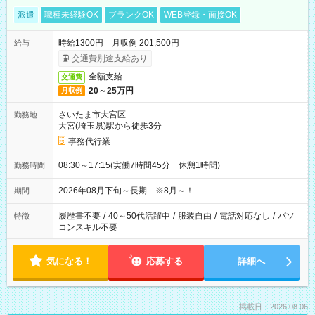
派遣
職種未経験OK
ブランクOK
WEB登録・面接OK
時給1300円 月収例 201,500円
給与
交通費別途支給あり
全額支給
交通費
20～25万円
月収例
さいたま市大宮区
勤務地
大宮(埼玉県)駅から徒歩3分
事務代行業
08:30～17:15(実働7時間45分 休憩1時間)
勤務時間
2026年08月下旬～長期 ※8月～！
期間
履歴書不要
/
40～50代活躍中
/
服装自由
/
電話対応なし
/
パソ
特徴
コンスキル不要
気になる！
応募する
詳細へ
掲載日：2026.08.06