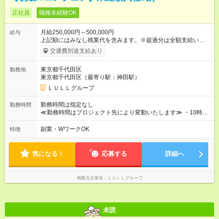
正社員
職種未経験OK
月給250,000円～500,000円
給与
上記額にはみなし残業代を含みます。※超過分は全額支給いたし
ます。 みなし残業代 21,675円／月 みなし残業時間 12時間／月 -
交通費別途支給あり
------------------------------------------------------- ≪経験者の方は以下と
なります≫ --------------------------------------------------------- ◎月給35
東京都千代田区
勤務地
万円～＋業績賞与＋交通費＋各種手当 ※固定残業代（30時間/6
東京都千代田区（最寄り駅：神田駅）
万6，610円分）を含む。超過分は追加支給いたします 能力やス
キルを考慮し初任給を決定。経験者の方は前給考慮も可能で
ＬＵＬＬグループ
す！ ◎昇給年1回（研修終了後） ◎賞与年2回（2月・8月）＋業
績賞与あり ◤スキルアップも、収入アップも。◢ 入社後の成長
勤務時間は指定なし
勤務時間
や頑張りは、しっかり給与で還元しています。 実際にほぼ全員
≪勤務時間はプロジェクト先により変動いたします≫ ・10時00
が入社1年以内に昇給を実現。 なかには転職後に年収250万円以
分～19時00分（休憩1時間） ・9時00分～18時00分（休憩1時
上アップした社員も。 エンジニアへの還元率は業界高水準の
間） ＼平日夜も、ちゃんと「自分時間」がつくれます／ 残業は
副業・WワークOK
特徴
87％。 スキルを磨いた分だけ、収入アップも目指せる環境で
月平均10時間程度。 仕事終わりに資格の勉強やゲーム、推し活
す！ 【試用期間】試用期間あり 試用期間の長さ：6ヶ月 ※ 雇用
やサウナなど、 趣味の時間を楽しむ社員も多くいます◎
形態と給与に、本採用時と異なる部分があります。 雇用形態：
気になる！
応募する
詳細へ
中途採用（契約社員） 給与：月給 230,000円以上 上記額にはみ
なし残業代を含みます。※超過分は全額支給いたします。 みな
し残業代 21,329円／月 みなし残業時間 13時間／月 ※交通費は
掲載元企業名
ＬＵＬＬグループ
別途支給いたします ※研修期間中（最大12ヶ月間）も、試用期
間中と同一の給与となります。
未読