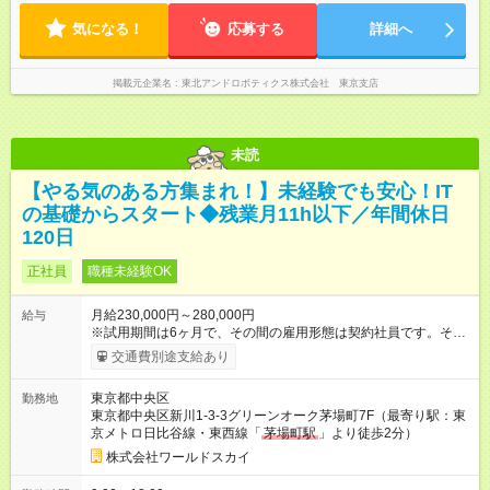
気になる！
応募する
詳細へ
掲載元企業名
東北アンドロボティクス株式会社 東京支店
未読
【やる気のある方集まれ！】未経験でも安心！IT
の基礎からスタート◆残業月11h以下／年間休日
120日
正社員
職種未経験OK
月給230,000円～280,000円
給与
※試用期間は6ヶ月で、その間の雇用形態は契約社員です。その
ほかの条件に変更はありません。 【試用期間】試用期間あり 試
交通費別途支給あり
用期間の長さ：6ヶ月 ※ 雇用形態と給与に、本採用時と異なる部
分があります。 雇用形態：中途採用（契約社員） 給与：本採用
東京都中央区
勤務地
時と同じです。
東京都中央区新川1-3-3グリーンオーク茅場町7F（最寄り駅：東
京メトロ日比谷線・東西線「
茅場町駅
」より徒歩2分）
株式会社ワールドスカイ