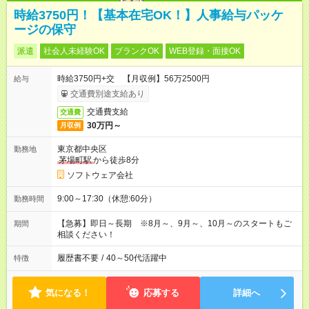
時給3750円！【基本在宅OK！】人事給与パッケ
ージの保守
派遣
社会人未経験OK
ブランクOK
WEB登録・面接OK
時給3750円+交 【月収例】56万2500円
給与
交通費別途支給あり
交通費支給
交通費
30万円～
月収例
東京都中央区
勤務地
茅場町駅
から徒歩8分
ソフトウェア会社
9:00～17:30（休憩:60分）
勤務時間
【急募】即日～長期 ※8月～、9月～、10月～のスタートもご
期間
相談ください！
履歴書不要
/
40～50代活躍中
特徴
気になる！
応募する
詳細へ