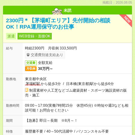
掲載日：2026.08.05
未読
NEW
2300円＊【茅場町エリア】先付開始の相談
OK！RPA運用保守のお仕事
派遣
WEB登録・面接OK
時給2300円 月収例 333,500円
給与
交通費別途支給あり
全額支給
交通費
30万円～
月収例
東京都中央区
勤務地
茅場町駅
から徒歩3分
/
日本橋(東京都)駅から徒歩6分
制震素材や人工芝などゴム建築資材・スポーツ施設資材の販
売・施工
09:00～17:00(実働7時間15分 休憩45分) ※時短や週3なども相
勤務時間
談可能！お問合せください
【急募】即日～長期 ※8月～！
期間
履歴書不要
/
40～50代活躍中
/
パソコンスキル不要
特徴