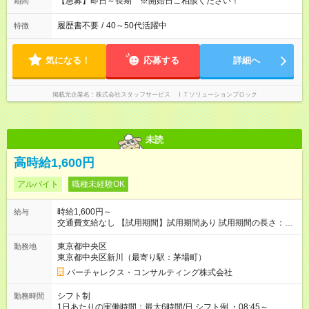
【急募】即日～長期 ※開始日ご相談ください！
期間
履歴書不要
/
40～50代活躍中
特徴
気になる！
応募する
詳細へ
掲載元企業名
株式会社スタッフサービス ＩＴソリューションブロック
未読
高時給1,600円
アルバイト
職種未経験OK
時給1,600円～
給与
交通費支給なし 【試用期間】試用期間あり 試用期間の長さ：1
ヶ月 雇用形態、給与は本採用時と同じです。
東京都中央区
勤務地
東京都中央区新川（最寄り駅：茅場町）
バーチャレクス・コンサルティング株式会社
シフト制
勤務時間
1日あたりの実働時間：最大6時間/日 シフト例 ・08:45～