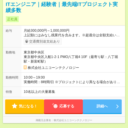
ITエンジニア｜経験者｜最先端ITプロジェクト実
績多数
正社員
月給300,000円～1,000,000円
給与
上記額にはみなし残業代を含みます。※超過分は全額支給いたし
ます。 みなし残業代 10,000円／月 みなし残業時間 6時間／月
交通費別途支給あり
前職から年収300万円アップの実績も多数あり！ 《経験5年以
上》 月給38万円以上+スキルアップ成果給+各種手当 《経験3年
東京都中央区
勤務地
以上》 月給32万円以上+スキルアップ成果給+各種手当 ★月給50
東京都中央区入船1-2-1 PMO八丁堀4 10F（最寄り駅：八丁堀
万円以上での採用実績有！ ★経験・スキルを考慮の上、加給、
駅・新富町駅）
優遇いたします（ITジャンル問わず） 【昇給】 ☆適時昇給制度
（毎月／最大年12回考査） ※1年間で月収25万円以上の昇給実
株式会社ユニコーンテクノロジー
績あり 【手当】 ☆交通費全額支給 ☆時間外、深夜、休日各種手
当 ☆資格手当（推奨資格昇給、手当、受験費用負担） ※入社2
10:00～19:00
勤務時間
週間での取得・11ヶ月連続取得・1人に対し150万円の支払い実
実働時間：8時間/日 ※プロジェクトにより異なる場合がありま
績あり ☆各種福利厚生手当（福利厚生欄を参照） ☆スキルアッ
す。 ※平均残業時間：月10時間
プ成果給 【試用期間】試用期間なし
10名以上の大量募集
特徴
気になる！
応募する
詳細へ
掲載元企業名
株式会社ユニコーンテクノロジー