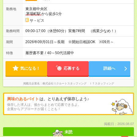
東京都中央区
勤務地
茅場町駅
から徒歩1分
サ－ビス
09:00-17:00（休憩60分）実働7時間 （残業少なめ！）
勤務時間
2026年09月01日～長期 ※開始日相談OK ※09月～
期間
履歴書不要
/
40～50代活躍中
特徴
気になる！
応募する
詳細へ
掲載元企業名
株式会社リクルートスタッフィング ＩＴスタッフィング
興味のあるバイト
は、とりあえず保存しよう♪
保存した求人は、後からまとめて応募できるよ。
企業からアプローチが届くことも！
掲載日：2026.08.07
未読