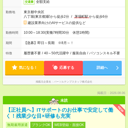
全額支給
交通費
東京都中央区
勤務地
八丁堀(東京都)駅から徒歩2分
/
茅場町駅
から徒歩6分
建設業界向けのAIサービスの提供など
10:00～18:30(実働7時間30分 休憩1時間)
勤務時間
【急募】即日～長期 ※8月～！
期間
履歴書不要
/
40～50代活躍中
/
服装自由
/
パソコンスキル不要
特徴
気になる！
応募する
詳細へ
掲載元企業名
パーソルテンプスタッフ株式会社
掲載日：2026.08.06
未読
NEW
【正社員へ】ITサポートのお仕事で安定して働
く！残業少な目×研修も充実
無期雇用派遣
ブランクOK
WEB登録・面接OK