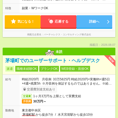
13:45（休憩なし、実働5時間） ・14:00～20:00（休憩60分、
実働5時間） ・14:00～20:30（休憩60分、実働5.5時間） ・
副業・WワークOK
特徴
14:00～21:00（休憩60分、実働6時間） ＊万一の残業は１分単
位で支給します ＊サービス残業はありません
気になる！
応募する
詳細へ
掲載元企業名
バーチャレクス・コンサルティング株式会社
掲載日：2026.08.07
未読
NEW
茅場町でのユーザーサポート・ヘルプデスク
派遣
職種未経験OK
ブランクOK
WEB登録・面接OK
時給2020円 月収例 33万5825円 時給2020円×実働8h×週5日
給与
×4週+残業5h ※月収例を保証するものではありません。※給与
即受取りサービス利用可（利用条件有）
交通費別途支給あり
1ヶ月3万円を上限として実費支給
交通費
30万円～
月収例
東京都中央区
勤務地
茅場町駅
から徒歩7分
/
水天宮前駅から徒歩10分