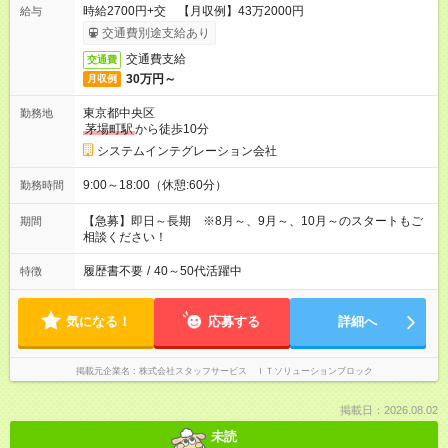
時給2700円+交 【月収例】43万2000円
給与
交通費別途支給あり
交通費支給
交通費
30万円～
月収例
東京都中央区
勤務地
茅場町駅
から徒歩10分
システムインテグレーション会社
9:00～18:00（休憩:60分）
勤務時間
【急募】即日～長期 ※8月～、9月～、10月～のスタートもご
期間
相談ください！
履歴書不要
/
40～50代活躍中
特徴
気になる！
応募する
詳細へ
掲載元企業名
株式会社スタッフサービス ＩＴソリューションブロック
掲載日：2026.08.02
未読