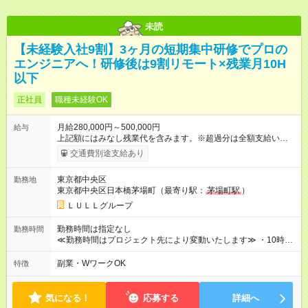
未読
【未経験入社9割】3ヶ月の短期集中研修でプロの
エンジニアへ！研修後は9割リモート×残業月10H
以下
正社員
職種未経験OK
月給280,000円～500,000円
給与
上記額にはみなし残業代を含みます。※超過分は全額支給いたし
ます。 みなし残業代 15,715円／月 みなし残業時間 7.5時間／月
交通費別途支給あり
※経験・能力をお持ちの方は、スキルに応じて優遇いたします。
【試用期間】試用期間あり 試用期間の長さ：3ヶ月 ※ 雇用形態
東京都中央区
勤務地
と給与に、本採用時と異なる部分があります。 雇用形態：中途
東京都中央区日本橋茅場町（最寄り駅：
茅場町駅
）
採用（契約社員） 給与：本採用時と同じです。 昇給年1回（研
修終了後） 賞与年2回（2月・8月）＋業績賞与あり ◤スキルア
ＬＵＬＬグループ
ップも、収入アップも。◢ 入社後の成長や頑張りは、しっかり
給与で還元しています。 実際にほぼ全員が入社1年以内に昇給を
勤務時間は指定なし
勤務時間
実現。 なかには転職後に年収250万円以上アップした社員も。
≪勤務時間はプロジェクト先により変動いたします≫ ・10時00
エンジニアへの還元率は業界高水準の87％。 スキルを磨いた分
分～19時00分（休憩1時間） ・9時00分～18時00分（休憩1時
だけ、収入アップも目指せる環境です！
間） ＼平日夜も、ちゃんと「自分時間」がつくれます／ 残業は
副業・WワークOK
特徴
月平均10時間程度。 仕事終わりに資格の勉強やゲーム、推し活
やサウナなど、 趣味の時間を楽しむ社員も多くいます◎
気になる！
応募する
詳細へ