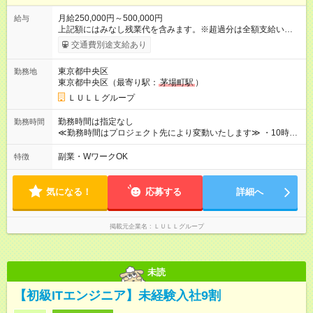
月給250,000円～500,000円
給与
上記額にはみなし残業代を含みます。※超過分は全額支給いたし
ます。 みなし残業代 21,675円／月 みなし残業時間 12時間／月 -
交通費別途支給あり
------------------------------------------------------- ≪経験者の方は以下と
なります≫ --------------------------------------------------------- ◎月給35
東京都中央区
勤務地
万円～＋業績賞与＋交通費＋各種手当 ※固定残業代（30時間/6
東京都中央区（最寄り駅：
茅場町駅
）
万6，610円分）を含む。超過分は追加支給いたします 能力やス
キルを考慮し初任給を決定。経験者の方は前給考慮も可能で
ＬＵＬＬグループ
す！ ◎昇給年1回（研修終了後） ◎賞与年2回（2月・8月）＋業
績賞与あり ◤スキルアップも、収入アップも。◢ 入社後の成長
勤務時間は指定なし
勤務時間
や頑張りは、しっかり給与で還元しています。 実際にほぼ全員
≪勤務時間はプロジェクト先により変動いたします≫ ・10時00
が入社1年以内に昇給を実現。 なかには転職後に年収250万円以
分～19時00分（休憩1時間） ・9時00分～18時00分（休憩1時
上アップした社員も。 エンジニアへの還元率は業界高水準の
間） ＼平日夜も、ちゃんと「自分時間」がつくれます／ 残業は
副業・WワークOK
特徴
87％。 スキルを磨いた分だけ、収入アップも目指せる環境で
月平均10時間程度。 仕事終わりに資格の勉強やゲーム、推し活
す！ 【試用期間】試用期間あり 試用期間の長さ：6ヶ月 ※ 雇用
やサウナなど、 趣味の時間を楽しむ社員も多くいます◎
形態と給与に、本採用時と異なる部分があります。 雇用形態：
気になる！
応募する
詳細へ
中途採用（契約社員） 給与：月給 230,000円以上 上記額にはみ
なし残業代を含みます。※超過分は全額支給いたします。 みな
し残業代 21,329円／月 みなし残業時間 13時間／月 ※交通費は
掲載元企業名
ＬＵＬＬグループ
別途支給いたします ※研修期間中（最大12ヶ月間）も、試用期
間中と同一の給与となります。
未読
【初級ITエンジニア】未経験入社9割