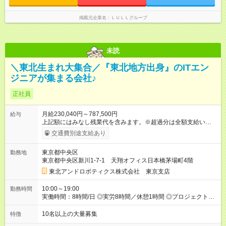
掲載元企業名
ＬＵＬＬグループ
未読
＼東北生まれ大集合／『東北地方出身』のITエン
ジニアが集まる会社♪
正社員
月給230,040円～787,500円
給与
上記額にはみなし残業代を含みます。※超過分は全額支給いたし
ます。 みなし残業代 33,870円 ～ 187,500円／月 みなし残業時
交通費別途支給あり
間 22.1時間 ～ 40時間／月 【試用期間】試用期間なし
東京都中央区
勤務地
東京都中央区新川1-7-1 天翔オフィス日本橋茅場町4階
東北アンドロボティクス株式会社 東京支店
10:00～19:00
勤務時間
実働時間：8時間/日 ◎実労8時間／休憩1時間 ◎プロジェクトに
より異なります。
10名以上の大量募集
特徴