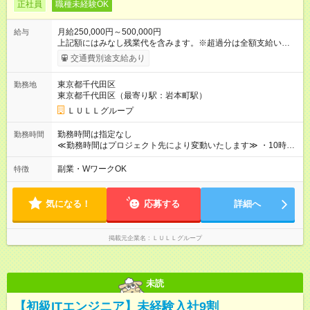
正社員
職種未経験OK
月給250,000円～500,000円
給与
上記額にはみなし残業代を含みます。※超過分は全額支給いたし
ます。 みなし残業代 21,675円／月 みなし残業時間 12時間／月 -
交通費別途支給あり
------------------------------------------------------- ≪経験者の方は以下と
なります≫ --------------------------------------------------------- ◎月給35
東京都千代田区
勤務地
万円～＋業績賞与＋交通費＋各種手当 ※固定残業代（30時間/6
東京都千代田区（最寄り駅：岩本町駅）
万6，610円分）を含む。超過分は追加支給いたします 能力やス
キルを考慮し初任給を決定。経験者の方は前給考慮も可能で
ＬＵＬＬグループ
す！ ◎昇給年1回（研修終了後） ◎賞与年2回（2月・8月）＋業
績賞与あり ◤スキルアップも、収入アップも。◢ 入社後の成長
勤務時間は指定なし
勤務時間
や頑張りは、しっかり給与で還元しています。 実際にほぼ全員
≪勤務時間はプロジェクト先により変動いたします≫ ・10時00
が入社1年以内に昇給を実現。 なかには転職後に年収250万円以
分～19時00分（休憩1時間） ・9時00分～18時00分（休憩1時
上アップした社員も。 エンジニアへの還元率は業界高水準の
間） ＼平日夜も、ちゃんと「自分時間」がつくれます／ 残業は
副業・WワークOK
特徴
87％。 スキルを磨いた分だけ、収入アップも目指せる環境で
月平均10時間程度。 仕事終わりに資格の勉強やゲーム、推し活
す！ 【試用期間】試用期間あり 試用期間の長さ：6ヶ月 ※ 雇用
やサウナなど、 趣味の時間を楽しむ社員も多くいます◎
形態と給与に、本採用時と異なる部分があります。 雇用形態：
気になる！
応募する
詳細へ
中途採用（契約社員） 給与：月給 230,000円以上 上記額にはみ
なし残業代を含みます。※超過分は全額支給いたします。 みな
し残業代 21,329円／月 みなし残業時間 13時間／月 ※交通費は
掲載元企業名
ＬＵＬＬグループ
別途支給いたします ※研修期間中（最大12ヶ月間）も、試用期
間中と同一の給与となります。
未読
【初級ITエンジニア】未経験入社9割