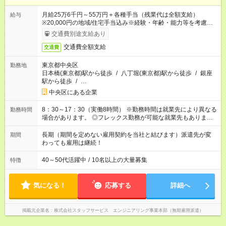
月給25万6千円～55万円＋各種手当（残業代は全額支給）
給与
※20,000円の地域/住宅手当込み※経験・年齢・能力等を考慮し
て加給・優遇します。★同一就業先で1年以上継続したら月1万
交通費別途支給あり
円の継続手当支給
交通費全額支給
交通費
東京都中央区
勤務地
日本橋(東京都)駅から徒歩
/
八丁堀(東京都)駅から徒歩
/
銀座
駅から徒歩
/
…
中央区にある企業
8：30～17：30（実働8時間） ※勤務時間は就業先により異なる
勤務時間
場合があります。 ◎フレックス勤務が可能な就業先もありま
す。 ◎今よりもさらに働きやすい環境をつくるべく、 働き方
改革に全社をあげて取り組んでいます。
長期（期間を定めない雇用契約を当社と結びます）派遣先が変
期間
わっても雇用は継続！
40～50代活躍中
/
10名以上の大量募集
特徴
気になる！
応募する
詳細へ
掲載元企業名
株式会社スタッフサービス エンジニアリング事業本部（無期雇用派遣）