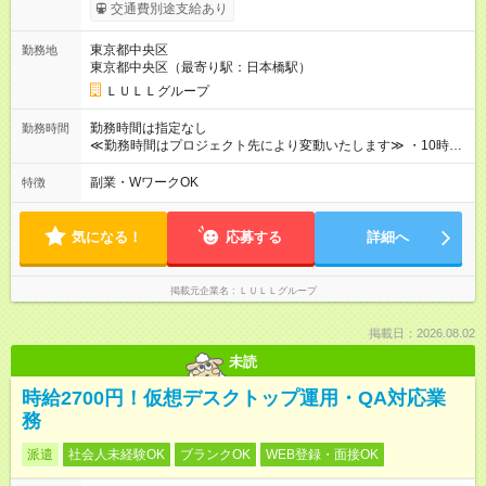
ます。 みなし残業代 21,675円／月 みなし残業時間 12時間／月 -
交通費別途支給あり
------------------------------------------------------- ≪経験者の方は以下と
なります≫ --------------------------------------------------------- ◎月給35
東京都中央区
勤務地
万円～＋業績賞与＋交通費＋各種手当 ※固定残業代（30時間/6
東京都中央区（最寄り駅：日本橋駅）
万6，610円分）を含む。超過分は追加支給いたします 能力やス
キルを考慮し初任給を決定。経験者の方は前給考慮も可能で
ＬＵＬＬグループ
す！ ◎昇給年1回（研修終了後） ◎賞与年2回（2月・8月）＋業
績賞与あり ◤スキルアップも、収入アップも。◢ 入社後の成長
勤務時間は指定なし
勤務時間
や頑張りは、しっかり給与で還元しています。 実際にほぼ全員
≪勤務時間はプロジェクト先により変動いたします≫ ・10時00
が入社1年以内に昇給を実現。 なかには転職後に年収250万円以
分～19時00分（休憩1時間） ・9時00分～18時00分（休憩1時
上アップした社員も。 エンジニアへの還元率は業界高水準の
間） ＼平日夜も、ちゃんと「自分時間」がつくれます／ 残業は
副業・WワークOK
特徴
87％。 スキルを磨いた分だけ、収入アップも目指せる環境で
月平均10時間程度。 仕事終わりに資格の勉強やゲーム、推し活
す！ 【試用期間】試用期間あり 試用期間の長さ：6ヶ月 ※ 雇用
やサウナなど、 趣味の時間を楽しむ社員も多くいます◎
形態と給与に、本採用時と異なる部分があります。 雇用形態：
気になる！
応募する
詳細へ
中途採用（契約社員） 給与：月給 230,000円以上 上記額にはみ
なし残業代を含みます。※超過分は全額支給いたします。 みな
し残業代 21,329円／月 みなし残業時間 13時間／月 ※交通費は
掲載元企業名
ＬＵＬＬグループ
別途支給いたします ※研修期間中（最大12ヶ月間）も、試用期
間中と同一の給与となります。
掲載日：2026.08.02
未読
時給2700円！仮想デスクトップ運用・QA対応業
務
派遣
社会人未経験OK
ブランクOK
WEB登録・面接OK