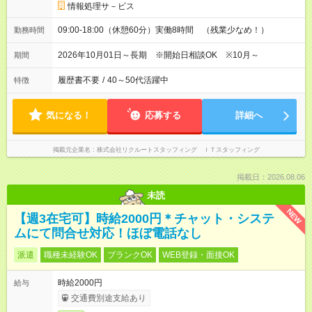
情報処理サ－ビス
09:00-18:00（休憩60分）実働8時間 （残業少なめ！）
勤務時間
2026年10月01日～長期 ※開始日相談OK ※10月～
期間
履歴書不要
/
40～50代活躍中
特徴
気になる！
応募する
詳細へ
掲載元企業名
株式会社リクルートスタッフィング ＩＴスタッフィング
掲載日：2026.08.06
未読
NEW
【週3在宅可】時給2000円＊チャット・システ
ムにて問合せ対応！ほぼ電話なし
派遣
職種未経験OK
ブランクOK
WEB登録・面接OK
時給2000円
給与
交通費別途支給あり