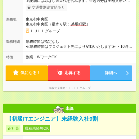
上記額にはみなし残業代を含みます。※超過分は全額支給いたし
ます。 みなし残業代 21,675円／月 みなし残業時間 12時間／月 -
交通費別途支給あり
------------------------------------------------------- ≪経験者の方は以下と
なります≫ --------------------------------------------------------- ◎月給35
東京都中央区
勤務地
万円～＋業績賞与＋交通費＋各種手当 ※固定残業代（30時間/6
東京都中央区（最寄り駅：
茅場町駅
）
万6，610円分）を含む。超過分は追加支給いたします 能力やス
キルを考慮し初任給を決定。経験者の方は前給考慮も可能で
ＬＵＬＬグループ
す！ ◎昇給年1回（研修終了後） ◎賞与年2回（2月・8月）＋業
績賞与あり ◤スキルアップも、収入アップも。◢ 入社後の成長
勤務時間は指定なし
勤務時間
や頑張りは、しっかり給与で還元しています。 実際にほぼ全員
≪勤務時間はプロジェクト先により変動いたします≫ ・10時00
が入社1年以内に昇給を実現。 なかには転職後に年収250万円以
分～19時00分（休憩1時間） ・9時00分～18時00分（休憩1時
上アップした社員も。 エンジニアへの還元率は業界高水準の
間） ＼平日夜も、ちゃんと「自分時間」がつくれます／ 残業は
副業・WワークOK
特徴
87％。 スキルを磨いた分だけ、収入アップも目指せる環境で
月平均10時間程度。 仕事終わりに資格の勉強やゲーム、推し活
す！ 【試用期間】試用期間あり 試用期間の長さ：6ヶ月 ※ 雇用
やサウナなど、 趣味の時間を楽しむ社員も多くいます◎
形態と給与に、本採用時と異なる部分があります。 雇用形態：
気になる！
応募する
詳細へ
中途採用（契約社員） 給与：月給 230,000円以上 上記額にはみ
なし残業代を含みます。※超過分は全額支給いたします。 みな
し残業代 21,329円／月 みなし残業時間 13時間／月 ※交通費は
掲載元企業名
ＬＵＬＬグループ
別途支給いたします ※研修期間中（最大12ヶ月間）も、試用期
間中と同一の給与となります。
未読
【初級ITエンジニア】未経験入社9割
正社員
職種未経験OK