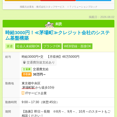
掲載元企業名
株式会社スタッフサービス ＩＴソリューションブロック
掲載日：2026.08.02
未読
時給3000円！≪茅場町≫クレジット会社のシステ
ム基盤構築
派遣
社会人未経験OK
ブランクOK
WEB登録・面接OK
時給3000円+交 【月収例】46万5000円
給与
交通費別途支給あり
交通費支給
交通費
30万円～
月収例
東京都中央区
勤務地
茅場町駅
から徒歩10分
ITサービス企業
9:00～17:30（休憩:45分）
勤務時間
【急募】即日～長期 ※8月～、9月～、10月～のスタートもご
期間
相談ください！