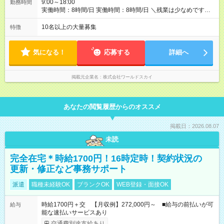
9:00～18:00
勤務時間
実働時間：8時間/日 実働時間：8時間/日 ＼残業は少なめです！
／ 社内平均残業時間は月11時間以内です。仕事終わりに自分の
時間をたっぷり作ることができます。サークル活動に参加する
10名以上の大量募集
特徴
もよし！資格取得のための勉強時間するもよし！趣味や友達と
の時間を楽しむもよし！お仕事とプライベートの両立ができま
す。
気になる！
応募する
詳細へ
掲載元企業名
株式会社ワールドスカイ
あなたの閲覧履歴からのオススメ
掲載日：2026.08.07
未読
完全在宅＊時給1700円！16時定時！契約状況の
更新・修正など事務サポート
派遣
職種未経験OK
ブランクOK
WEB登録・面接OK
時給1700円＋交 【月収例】272,000円～ ■給与の前払いが可
給与
能な速払いサービスあり
交通費別途支給あり