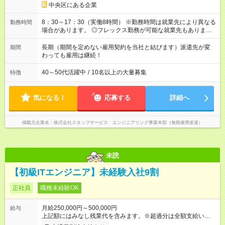
中央区にある企業
8：30～17：30（実働8時間） ※勤務時間は就業先により異なる
勤務時間
場合があります。 ◎フレックス勤務が可能な就業先もありま
す。 ◎今よりもさらに働きやすい環境をつくるべく、 働き方
改革に全社をあげて取り組んでいます。
長期（期間を定めない雇用契約を当社と結びます）派遣先が変
期間
わっても雇用は継続！
40～50代活躍中
/
10名以上の大量募集
特徴
気になる！
応募する
詳細へ
掲載元企業名
株式会社スタッフサービス エンジニアリング事業本部（無期雇用派遣）
未読
【初級ITエンジニア】未経験入社9割
正社員
職種未経験OK
月給250,000円～500,000円
給与
上記額にはみなし残業代を含みます。※超過分は全額支給いたし
ます。 みなし残業代 21,675円／月 みなし残業時間 12時間／月 -