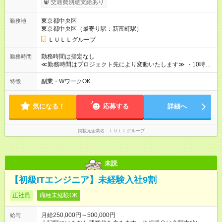
交通費別途支給あり
------------------------------------------------------- ≪経験者の方は以下と
なります≫ --------------------------------------------------------- ◎月給35
東京都中央区
勤務地
万円～＋業績賞与＋交通費＋各種手当 ※固定残業代（30時間/6
東京都中央区（最寄り駅：新富町駅）
万6，610円分）を含む。超過分は追加支給いたします 能力やス
キルを考慮し初任給を決定。経験者の方は前給考慮も可能で
ＬＵＬＬグループ
す！ ◎昇給年1回（研修終了後） ◎賞与年2回（2月・8月）＋業
績賞与あり ◤スキルアップも、収入アップも。◢ 入社後の成長
勤務時間は指定なし
勤務時間
や頑張りは、しっかり給与で還元しています。 実際にほぼ全員
≪勤務時間はプロジェクト先により変動いたします≫ ・10時00
が入社1年以内に昇給を実現。 なかには転職後に年収250万円以
分～19時00分（休憩1時間） ・9時00分～18時00分（休憩1時
上アップした社員も。 エンジニアへの還元率は業界高水準の
間） ＼平日夜も、ちゃんと「自分時間」がつくれます／ 残業は
副業・WワークOK
特徴
87％。 スキルを磨いた分だけ、収入アップも目指せる環境で
月平均10時間程度。 仕事終わりに資格の勉強やゲーム、推し活
す！ 【試用期間】試用期間あり 試用期間の長さ：6ヶ月 ※ 雇用
やサウナなど、 趣味の時間を楽しむ社員も多くいます◎
形態と給与に、本採用時と異なる部分があります。 雇用形態：
気になる！
応募する
詳細へ
中途採用（契約社員） 給与：月給 230,000円以上 上記額にはみ
なし残業代を含みます。※超過分は全額支給いたします。 みな
し残業代 21,329円／月 みなし残業時間 13時間／月 ※交通費は
掲載元企業名
ＬＵＬＬグループ
別途支給いたします ※研修期間中（最大12ヶ月間）も、試用期
間中と同一の給与となります。
未読
【初級ITエンジニア】未経験入社9割
正社員
職種未経験OK
月給250,000円～500,000円
給与