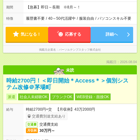
【急募】即日～長期 ※8月～！
期間
履歴書不要
/
40～50代活躍中
/
服装自由
/
パソコンスキル不要
特徴
気になる！
応募する
詳細へ
掲載元企業名
パーソルテンプスタッフ株式会社
掲載日：2026.08.04
未読
時給2700円！＜即日開始＊Access＊＞個別シス
テム改修＠茅場町
派遣
社会人未経験OK
ブランクOK
WEB登録・面接OK
時給2700円+交 【月収例】43万2000円
給与
交通費別途支給あり
交通費支給
交通費
30万円～
月収例