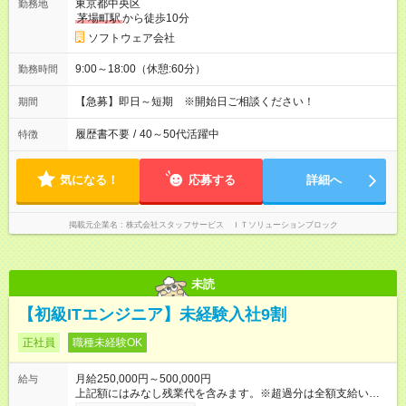
東京都中央区
勤務地
茅場町駅
から徒歩10分
ソフトウェア会社
9:00～18:00（休憩:60分）
勤務時間
【急募】即日～短期 ※開始日ご相談ください！
期間
履歴書不要
/
40～50代活躍中
特徴
気になる！
応募する
詳細へ
掲載元企業名
株式会社スタッフサービス ＩＴソリューションブロック
未読
【初級ITエンジニア】未経験入社9割
正社員
職種未経験OK
月給250,000円～500,000円
給与
上記額にはみなし残業代を含みます。※超過分は全額支給いたし