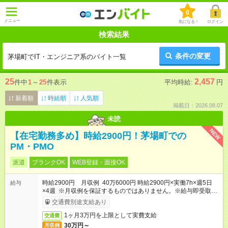
0
メニュー
気になる！
ログイン
検索結果
条件の変更
茅場町でIT・エンジニア系のバイト一覧
25
2,457
件中
1
～
25
件表示
平均時給:
円
新着順
時給順
人気順
掲載日：2026.08.07
未読
NEW
【在宅勤務多め】時給2900円！茅場町での
PM・PMO
派遣
ブランクOK
WEB登録・面接OK
時給2900円 月収例 40万6000円 時給2900円×実働7h×週5日
給与
×4週 ※月収例を保証するものではありません。※給与即受取り
サービス利用可（利用条件有）
交通費別途支給あり
1ヶ月3万円を上限として実費支給
交通費
30万円～
月収例