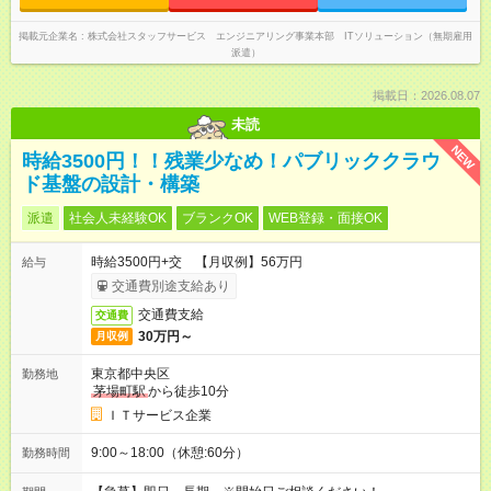
掲載元企業名
株式会社スタッフサービス エンジニアリング事業本部 ITソリューション（無期雇用
派遣）
掲載日：2026.08.07
未読
NEW
時給3500円！！残業少なめ！パブリッククラウ
ド基盤の設計・構築
派遣
社会人未経験OK
ブランクOK
WEB登録・面接OK
時給3500円+交 【月収例】56万円
給与
交通費別途支給あり
交通費支給
交通費
30万円～
月収例
東京都中央区
勤務地
茅場町駅
から徒歩10分
ＩＴサービス企業
9:00～18:00（休憩:60分）
勤務時間