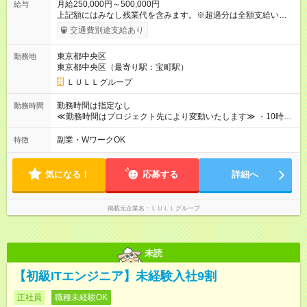
月給250,000円～500,000円
給与
上記額にはみなし残業代を含みます。※超過分は全額支給いたし
ます。 みなし残業代 21,675円／月 みなし残業時間 12時間／月 -
交通費別途支給あり
------------------------------------------------------- ≪経験者の方は以下と
なります≫ --------------------------------------------------------- ◎月給35
東京都中央区
勤務地
万円～＋業績賞与＋交通費＋各種手当 ※固定残業代（30時間/6
東京都中央区（最寄り駅：宝町駅）
万6，610円分）を含む。超過分は追加支給いたします 能力やス
キルを考慮し初任給を決定。経験者の方は前給考慮も可能で
ＬＵＬＬグループ
す！ ◎昇給年1回（研修終了後） ◎賞与年2回（2月・8月）＋業
績賞与あり ◤スキルアップも、収入アップも。◢ 入社後の成長
勤務時間は指定なし
勤務時間
や頑張りは、しっかり給与で還元しています。 実際にほぼ全員
≪勤務時間はプロジェクト先により変動いたします≫ ・10時00
が入社1年以内に昇給を実現。 なかには転職後に年収250万円以
分～19時00分（休憩1時間） ・9時00分～18時00分（休憩1時
上アップした社員も。 エンジニアへの還元率は業界高水準の
間） ＼平日夜も、ちゃんと「自分時間」がつくれます／ 残業は
副業・WワークOK
特徴
87％。 スキルを磨いた分だけ、収入アップも目指せる環境で
月平均10時間程度。 仕事終わりに資格の勉強やゲーム、推し活
す！ 【試用期間】試用期間あり 試用期間の長さ：6ヶ月 ※ 雇用
やサウナなど、 趣味の時間を楽しむ社員も多くいます◎
形態と給与に、本採用時と異なる部分があります。 雇用形態：
気になる！
応募する
詳細へ
中途採用（契約社員） 給与：月給 230,000円以上 上記額にはみ
なし残業代を含みます。※超過分は全額支給いたします。 みな
し残業代 21,329円／月 みなし残業時間 13時間／月 ※交通費は
掲載元企業名
ＬＵＬＬグループ
別途支給いたします ※研修期間中（最大12ヶ月間）も、試用期
間中と同一の給与となります。
未読
【初級ITエンジニア】未経験入社9割
正社員
職種未経験OK