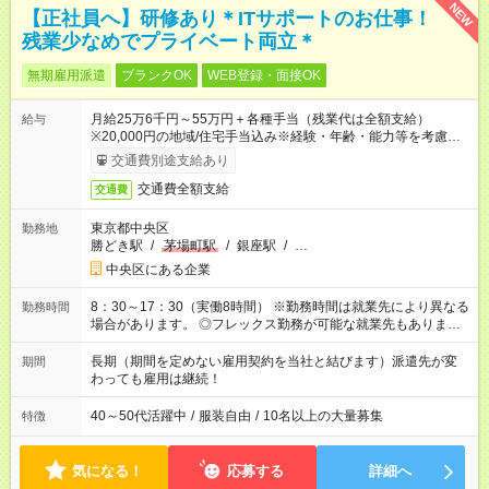
NEW
【正社員へ】研修あり＊ITサポートのお仕事！
残業少なめでプライベート両立＊
無期雇用派遣
ブランクOK
WEB登録・面接OK
月給25万6千円～55万円＋各種手当（残業代は全額支給）
給与
※20,000円の地域/住宅手当込み※経験・年齢・能力等を考慮し
て加給・優遇します。★同一就業先で1年以上継続したら月1万
交通費別途支給あり
円の継続手当支給
交通費全額支給
交通費
東京都中央区
勤務地
勝どき駅
/
茅場町駅
/
銀座駅
/
…
中央区にある企業
8：30～17：30（実働8時間） ※勤務時間は就業先により異なる
勤務時間
場合があります。 ◎フレックス勤務が可能な就業先もありま
す。 ◎今よりもさらに働きやすい環境をつくるべく、 働き方
改革に全社をあげて取り組んでいます。
長期（期間を定めない雇用契約を当社と結びます）派遣先が変
期間
わっても雇用は継続！
40～50代活躍中
/
服装自由
/
10名以上の大量募集
特徴
気になる！
応募する
詳細へ