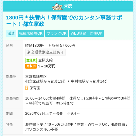
未読
1800円＊扶養内！保育園でのカンタン事務サポ
ート！都立家政
派遣
職種未経験OK
ブランクOK
WEB登録・面接OK
時給1800円 月収例 57,600円
給与
交通費別途支給あり
全額支給
交通費
5～10万円
月収例
東京都練馬区
勤務地
都立家政駅から徒歩13分
/
中村橋駅から徒歩14分
保育園
10:00～14:00(実働4時間 休憩なし) ※9時半～17時の中で3時間
勤務時間
～4時間で相談可 #15時まで
2026年09月上旬～長期 ※9月～！
期間
履歴書不要
/
40～50代活躍中
/
副業・WワークOK
/
服装自由
/
特徴
パソコンスキル不要