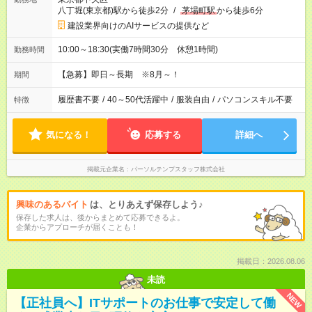
八丁堀(東京都)駅から徒歩2分
/
茅場町駅
から徒歩6分
建設業界向けのAIサービスの提供など
10:00～18:30(実働7時間30分 休憩1時間)
勤務時間
【急募】即日～長期 ※8月～！
期間
履歴書不要
/
40～50代活躍中
/
服装自由
/
パソコンスキル不要
特徴
気になる！
応募する
詳細へ
掲載元企業名
パーソルテンプスタッフ株式会社
興味のあるバイト
は、とりあえず保存しよう♪
保存した求人は、後からまとめて応募できるよ。
企業からアプローチが届くことも！
掲載日：2026.08.06
未読
NEW
【正社員へ】ITサポートのお仕事で安定して働