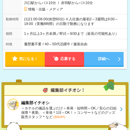
川口駅からバス10分
/
赤羽駅からバス10分
情報・出版・メディア
(1)21:00-06:00(休憩60分) ※入社後の最初2～3週間は9:00～
勤務時間
18:00（実働8時間）の日勤で勤務になります
1ヶ月以上3ヶ月未満／即日～9/30まで（延長の可能性あり）
期間
履歴書不要
/
40～50代活躍中
/
服装自由
特徴
気になる！
応募する
詳細へ
編集部イチオシ
＜ホテルの備品を運ぶだけ＞単発・短時間～OK／安心の日給
保障＊夜勤、＜単発＊1日～OK！＞コンサートなどのグッズ
販売スタッフ＊など
(8/6UP!)