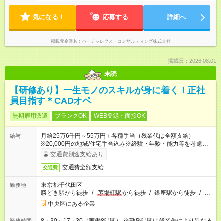
位で支給します ＊サービス残業はありません
気になる！
応募する
詳細へ
掲載元企業名
バーチャレクス・コンサルティング株式会社
掲載日：2026.08.01
未読
【研修あり】一生モノのスキルが身に着く！正社
員目指す＊CADオペ
無期雇用派遣
ブランクOK
WEB登録・面接OK
月給25万6千円～55万円＋各種手当（残業代は全額支給）
給与
※20,000円の地域/住宅手当込み※経験・年齢・能力等を考慮し
て加給・優遇します。★同一就業先で1年以上継続したら月1万
交通費別途支給あり
円の継続手当支給
交通費全額支給
交通費
東京都千代田区
勤務地
勝どき駅から徒歩
/
茅場町駅
から徒歩
/
銀座駅から徒歩
/
…
中央区にある企業
8：30～17：30（実働8時間） ※勤務時間は就業先により異なる
勤務時間