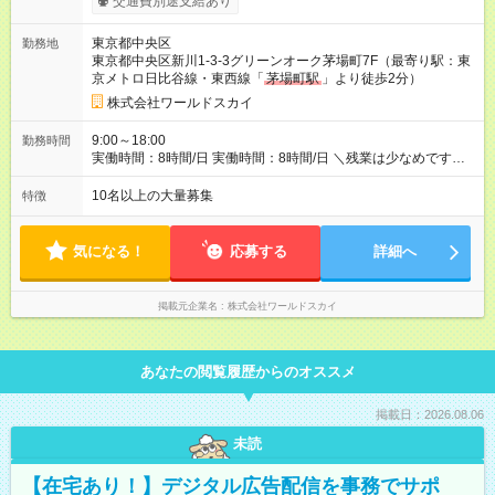
交通費別途支給あり
用期間の長さ：6ヶ月 ※ 雇用形態と給与に、本採用時と異なる部
分があります。 雇用形態：中途採用（契約社員） 給与：本採用
東京都中央区
勤務地
時と同じです。
東京都中央区新川1-3-3グリーンオーク茅場町7F（最寄り駅：東
京メトロ日比谷線・東西線「
茅場町駅
」より徒歩2分）
株式会社ワールドスカイ
9:00～18:00
勤務時間
実働時間：8時間/日 実働時間：8時間/日 ＼残業は少なめです！
／ 社内平均残業時間は月11時間以内です。仕事終わりに自分の
時間をたっぷり作ることができます。サークル活動に参加する
10名以上の大量募集
特徴
もよし！資格取得のための勉強時間するもよし！趣味や友達と
の時間を楽しむもよし！お仕事とプライベートの両立ができま
す。
気になる！
応募する
詳細へ
掲載元企業名
株式会社ワールドスカイ
あなたの閲覧履歴からのオススメ
掲載日：2026.08.06
未読
【在宅あり！】デジタル広告配信を事務でサポ