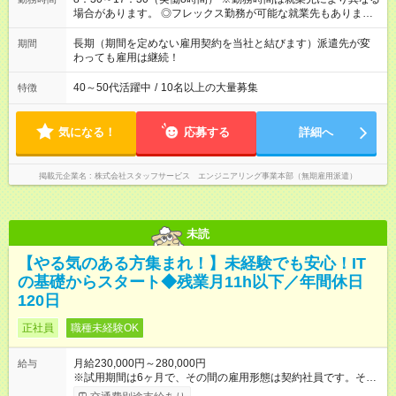
場合があります。 ◎フレックス勤務が可能な就業先もありま
す。 ◎今よりもさらに働きやすい環境をつくるべく、 働き方
改革に全社をあげて取り組んでいます。
長期（期間を定めない雇用契約を当社と結びます）派遣先が変
期間
わっても雇用は継続！
40～50代活躍中
/
10名以上の大量募集
特徴
気になる！
応募する
詳細へ
掲載元企業名
株式会社スタッフサービス エンジニアリング事業本部（無期雇用派遣）
未読
【やる気のある方集まれ！】未経験でも安心！IT
の基礎からスタート◆残業月11h以下／年間休日
120日
正社員
職種未経験OK
月給230,000円～280,000円
給与
※試用期間は6ヶ月で、その間の雇用形態は契約社員です。その
ほかの条件に変更はありません。 【試用期間】試用期間あり 試