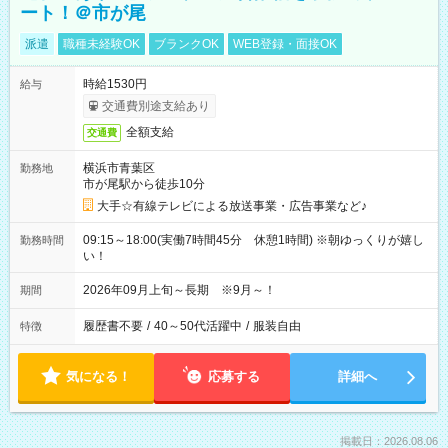
ート！＠市が尾
派遣
職種未経験OK
ブランクOK
WEB登録・面接OK
時給1530円
給与
交通費別途支給あり
全額支給
交通費
横浜市青葉区
勤務地
市が尾駅から徒歩10分
大手☆有線テレビによる放送事業・広告事業など♪
09:15～18:00(実働7時間45分 休憩1時間) ※朝ゆっくりが嬉し
勤務時間
い！
2026年09月上旬～長期 ※9月～！
期間
履歴書不要
/
40～50代活躍中
/
服装自由
特徴
気になる！
応募する
詳細へ
掲載日：2026.08.06