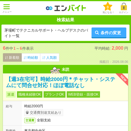
0
メニュー
気になる！
ログイン
検索結果
茅場町でテクニカルサポート・ヘルプデスクのバ
条件の変更
イト一覧
6
2,000
件中
1
～
6
件表示
平均時給:
円
新着順
時給順
人気順
掲載日：2026.08.06
未読
NEW
【週3在宅可】時給2000円＊チャット・システ
ムにて問合せ対応！ほぼ電話なし
派遣
職種未経験OK
ブランクOK
WEB登録・面接OK
時給2000円
給与
交通費別途支給あり
全額支給
交通費
東京都中央区
勤務地