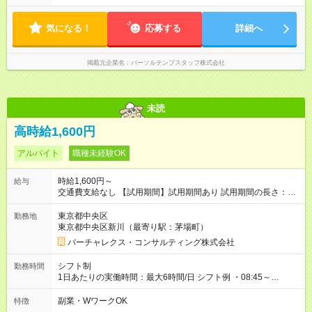
気になる！
応募する
詳細へ
掲載元企業名
パーソルテンプスタッフ株式会社
未読
高時給1,600円
アルバイト
職種未経験OK
時給1,600円～
給与
交通費支給なし 【試用期間】試用期間あり 試用期間の長さ：1
ヶ月 雇用形態、給与は本採用時と同じです。
東京都中央区
勤務地
東京都中央区新川（最寄り駅：茅場町）
バーチャレクス・コンサルティング株式会社
シフト制
勤務時間
1日あたりの実働時間：最大6時間/日 シフト例 ・08:45～
13:45（休憩なし、実働5時間） ・14:00～20:00（休憩60分、
実働5時間） ・14:00～20:30（休憩60分、実働5.5時間） ・
副業・WワークOK
特徴
14:00～21:00（休憩60分、実働6時間） ＊万一の残業は１分単