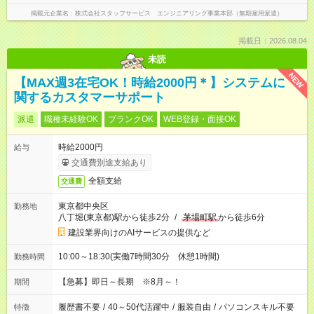
掲載元企業名
株式会社スタッフサービス エンジニアリング事業本部（無期雇用派遣）
掲載日：2026.08.04
未読
NEW
【MAX週3在宅OK！時給2000円＊】システムに
関するカスタマーサポート
派遣
職種未経験OK
ブランクOK
WEB登録・面接OK
時給2000円
給与
交通費別途支給あり
全額支給
交通費
東京都中央区
勤務地
八丁堀(東京都)駅から徒歩2分
/
茅場町駅
から徒歩6分
建設業界向けのAIサービスの提供など
10:00～18:30(実働7時間30分 休憩1時間)
勤務時間
【急募】即日～長期 ※8月～！
期間
履歴書不要
/
40～50代活躍中
/
服装自由
/
パソコンスキル不要
特徴