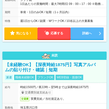
シフト制
勤務時間
1日あたりの実働時間：最大7時間/日 09：00～17：00 ※勤務時
間は 試験により異なります。
単発・1日のみOK / 短期（1ヶ月以内）
期間
週1日からOK / 副業・WワークOK / 10名以上の大量募集
特徴
気になる！
応募する
詳細へ
未読
【未経験OK】【深夜時給1875円】写真アルバ
ムの貼り付け・確認｜短期
派遣
職種未経験OK
ブランクOK
WEB登録・面接OK
時給1500円／夜22時～翌5時までは深夜時給1875円
給与
交通費別途支給あり
実費支給／当社規定あり。
交通費
埼玉県川口市
勤務地