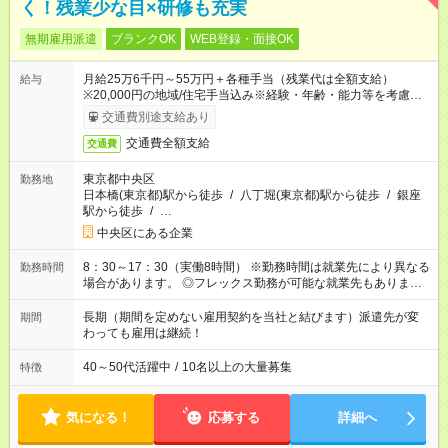
く！残業少な目×研修も充実
無期雇用派遣
ブランクOK
WEB登録・面接OK
月給25万6千円～55万円＋各種手当（残業代は全額支給）
給与
※20,000円の地域/住宅手当込み※経験・年齢・能力等を考慮し
て加給・優遇します。★同一就業先で1年以上継続したら月1万
交通費別途支給あり
円の継続手当支給
交通費全額支給
交通費
東京都中央区
勤務地
日本橋(東京都)駅から徒歩
/
八丁堀(東京都)駅から徒歩
/
銀座
駅から徒歩
/
…
中央区にある企業
8：30～17：30（実働8時間） ※勤務時間は就業先により異なる
勤務時間
場合があります。 ◎フレックス勤務が可能な就業先もありま
す。 ◎今よりもさらに働きやすい環境をつくるべく、 働き方
改革に全社をあげて取り組んでいます。
長期（期間を定めない雇用契約を当社と結びます）派遣先が変
期間
わっても雇用は継続！
40～50代活躍中
/
10名以上の大量募集
特徴
気になる！
応募する
詳細へ