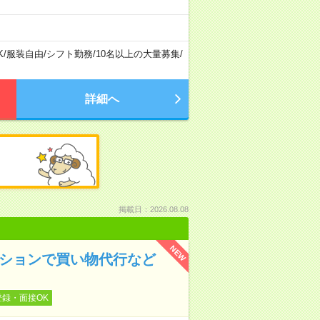
K
/
服装自由
/
シフト勤務
/
10名以上の大量募集
/
詳細へ
掲載日：2026.08.08
NEW
ンションで買い物代行など
登録・面接OK