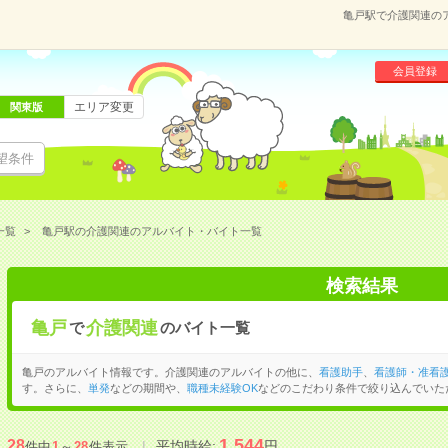
亀戸駅で介護関連の
会員登録
エリア変更
関東版
望条件
一覧
亀戸駅の介護関連のアルバイト・バイト一覧
検索結果
亀戸
介護関連
で
のバイト一覧
亀戸のアルバイト情報です。介護関連のアルバイトの他に、
看護助手
、
看護師・准看
す。さらに、
単発
などの期間や、
職種未経験OK
などのこだわり条件で絞り込んでいた
1,544
28
平均時給:
円
件中
1
～
28
件表示