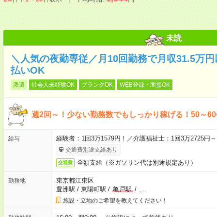
未読
＼人気の夜勤専従／月10回勤務で月収31.5万
払いOK
派遣
社会人未経験OK
ブランクOK
WEB登録・面接OK
週2回～！少ない勤務数でもしっかり稼げる！50～6
経験者：1回3万1579円！／介護福祉士：1回3万2725
給与
交通費別途支給あり
全額支給（※ガソリン代は別途規定あり）
交通費
東京都江東区
勤務地
豊洲駅
/
東陽町駅
/
亀戸駅
/
…
施設・立地のご希望を教えてください！