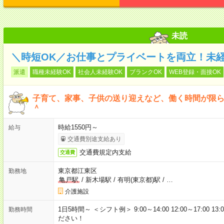
未読
＼時短OK／お仕事とプライベートを両立！未
派遣
職種未経験OK
社会人未経験OK
ブランクOK
WEB登録・面接OK
子育て、家事、子供の送り迎えなど、働く時間が限
＾
時給1550円～
給与
交通費別途支給あり
交通費規定内支給
交通費
東京都江東区
勤務地
亀戸駅
/
新木場駅
/
有明(東京都)駅
/
…
介護施設
1日5時間～ ＜シフト例＞ 9:00～14:00 12:00～17:00
勤務時間
ださい！