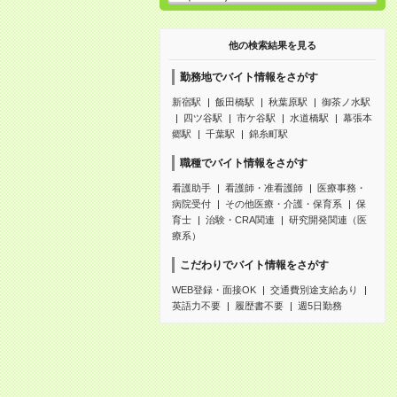
他の検索結果を見る
勤務地でバイト情報をさがす
新宿駅
飯田橋駅
秋葉原駅
御茶ノ水駅
四ツ谷駅
市ケ谷駅
水道橋駅
幕張本
郷駅
千葉駅
錦糸町駅
職種でバイト情報をさがす
看護助手
看護師・准看護師
医療事務・
病院受付
その他医療・介護・保育系
保
育士
治験・CRA関連
研究開発関連（医
療系）
こだわりでバイト情報をさがす
WEB登録・面接OK
交通費別途支給あり
英語力不要
履歴書不要
週5日勤務