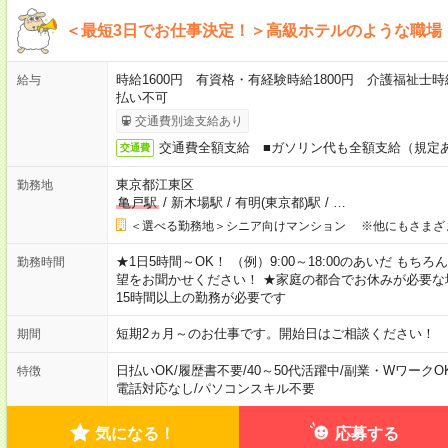
＜最短3日でお仕事決定！＞高級ホテルのような職場
時給1600円 有資格・有経験時給1800円 介護福祉士時
給与
払い不可
交通費別途支給あり
交通費全額支給 ■ガソリン代も全額支給（規定
交通費
東京都江東区
勤務地
亀戸駅
/
新木場駅
/
有明(東京都)駅
/
…
＜選べる勤務地＞シニア向けマンション ※他にもさまざ
★1日5時間～OK！ （例）9:00～18:00のあいだ も
勤務時間
望をお聞かせください！ ★家庭の都合でお休みが必要な
15時間以上の勤務が必要です
短期2ヵ月～のお仕事です。開始日はご相談ください！
期間
日払いOK
/
履歴書不要
/
40～50代活躍中
/
副業・WワークO
特徴
電話対応なし
/
パソコンスキル不要
気になる！
応募する