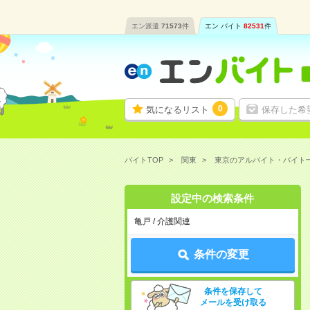
エン派遣
71573
件
エン バイト
82531
件
0
気になるリスト
保存した希
バイトTOP
関東
東京のアルバイト・バイト
設定中の検索条件
亀戸 / 介護関連
条件の変更
条件を保存して
メールを受け取る