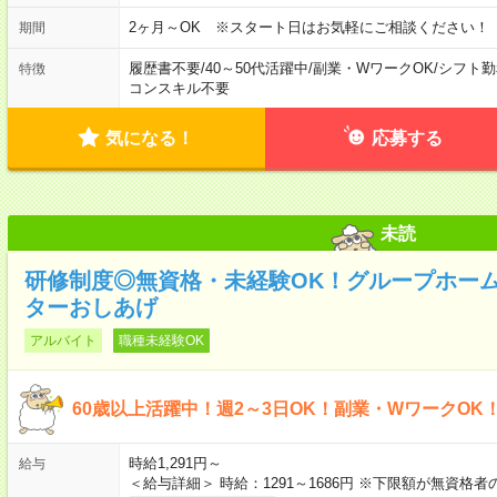
2ヶ月～OK ※スタート日はお気軽にご相談ください！
期間
履歴書不要
/
40～50代活躍中
/
副業・WワークOK
/
シフト勤
特徴
コンスキル不要
気になる！
応募する
未読
研修制度◎無資格・未経験OK！グループホーム
ターおしあげ
アルバイト
職種未経験OK
60歳以上活躍中！週2～3日OK！副業・WワークOK
時給1,291円～
給与
＜給与詳細＞ 時給：1291～1686円 ※下限額が無資格