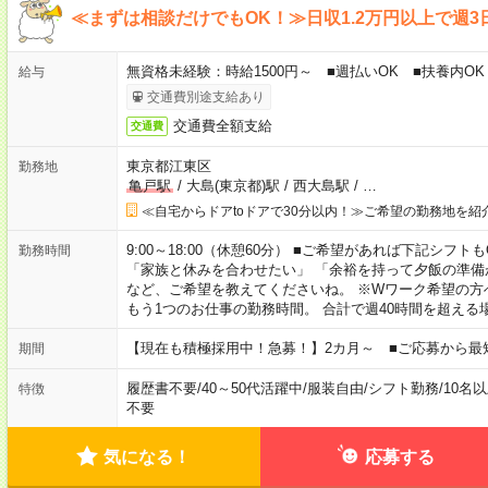
≪まずは相談だけでもOK！≫日収1.2万円以上で週3
無資格未経験：時給1500円～ ■週払いOK ■扶養内OK 
給与
交通費別途支給あり
交通費全額支給
交通費
東京都江東区
勤務地
亀戸駅
/
大島(東京都)駅
/
西大島駅
/
…
≪自宅からドアtoドアで30分以内！≫ご希望の勤務地を紹
9:00～18:00（休憩60分） ■ご希望があれば下記シフトもOK！ 
勤務時間
「家族と休みを合わせたい」 「余裕を持って夕飯の準備
など、ご希望を教えてくださいね。 ※Wワーク希望の方
もう1つのお仕事の勤務時間。 合計で週40時間を超える
【現在も積極採用中！急募！】2カ月～ ■ご応募から最
期間
履歴書不要
/
40～50代活躍中
/
服装自由
/
シフト勤務
/
10名
特徴
不要
気になる！
応募する