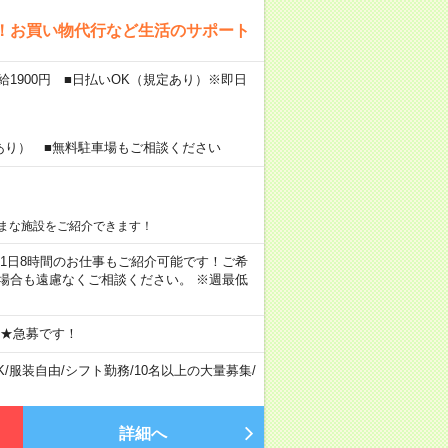
！お買い物代行など生活のサポート
給1900円 ■日払いOK（規定あり）※即日
あり） ■無料駐車場もご相談ください
まな施設をご紹介できます！
ちろん1日8時間のお仕事もご紹介可能です！ご希
場合も遠慮なくご相談ください。 ※週最低
 ★急募です！
K
/
服装自由
/
シフト勤務
/
10名以上の大量募集
/
詳細へ