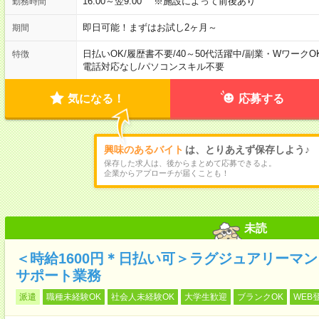
16:00～翌9:00 ※施設によって前後あり
勤務時間
即日可能！まずはお試し2ヶ月～
期間
日払いOK
/
履歴書不要
/
40～50代活躍中
/
副業・WワークO
特徴
電話対応なし
/
パソコンスキル不要
気になる！
応募する
興味のあるバイト
は、とりあえず保存しよう♪
保存した求人は、後からまとめて応募できるよ。
企業からアプローチが届くことも！
未読
＜時給1600円＊日払い可＞ラグジュアリーマ
サポート業務
派遣
職種未経験OK
社会人未経験OK
大学生歓迎
ブランクOK
WEB